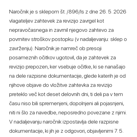
Naročnik je s sklepom št. /896/ls z dne 26. 5. 2026
vlagateljev zahtevek za revizijo zavrgel kot
nepravočasnega in zavrnil njegovo zahtevo za
povrnitev stroškov postopku (v nadaljevanju: sklep o
zavrženju). Naročnik je namreč ob presoji
posameznih očitkov ugotovil, da je zahtevek za
revizijo prepozen, ker vsebuje očitke, ki se nanašajo
na dele razpisne dokumentacije, glede katerih je od
njihove objave do vložitve zahtevka za revizijo
preteklo več kot deset delovnih dni, ti deli pa v tem
času niso bili spremenjeni, dopolnjeni ali pojasnjeni,
niti ni šlo za navedbe, neposredno povezane z njimi.
V nadaljevanju naročnik izpostavlja dele razpisne
dokumentacije, ki jih je z odgovori, objavljenimi 7. 5.