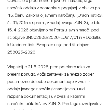
Obvestilo o predmetnem javnem naročilu, ki ga
naročnik oddaja v postopku s pogajanji z objavo po
45. členu Zakona o javnem naročanju (Uradni list RS,
št. 91/2015 s sprem.; v nadaljevanju: ZJN-3), je bilo
15. 4. 2026 objavljeno na Portalu javnih naročil pod
št. objave JN002808/2026-EUe17/01 in v Dodatku
k Uradnem listu Evropske unije pod št. objave
258025-2026.
Vlagatelj je 21. 5. 2026, pred potekom roka za
prejem ponudb, vložil zahtevek za revizijo zoper
posamezne določbe dokumentacije v zvezi z
oddajo javnega naročila (v nadaljevanju tudi:
razpisna dokumentacija), v zvezi s katerimi
naročniku očita kršitev ZJN-3. Predlaga razveljavitev