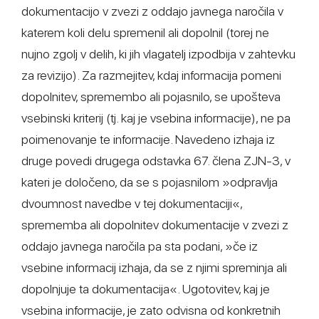
dokumentacijo v zvezi z oddajo javnega naročila v
katerem koli delu spremenil ali dopolnil (torej ne
nujno zgolj v delih, ki jih vlagatelj izpodbija v zahtevku
za revizijo). Za razmejitev, kdaj informacija pomeni
dopolnitev, spremembo ali pojasnilo, se upošteva
vsebinski kriterij (tj. kaj je vsebina informacije), ne pa
poimenovanje te informacije. Navedeno izhaja iz
druge povedi drugega odstavka 67. člena ZJN-3, v
kateri je določeno, da se s pojasnilom »odpravlja
dvoumnost navedbe v tej dokumentaciji«,
sprememba ali dopolnitev dokumentacije v zvezi z
oddajo javnega naročila pa sta podani, »če iz
vsebine informacij izhaja, da se z njimi spreminja ali
dopolnjuje ta dokumentacija«. Ugotovitev, kaj je
vsebina informacije, je zato odvisna od konkretnih