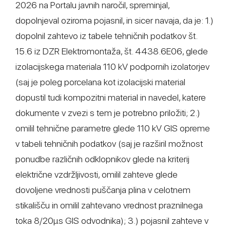
2026 na Portalu javnih naročil, spreminjal,
dopolnjeval oziroma pojasnil, in sicer navaja, da je: 1.)
dopolnil zahtevo iz tabele tehničnih podatkov št.
15.6 iz DZR Elektromontaža, št. 4438.6E06, glede
izolacijskega materiala 110 kV podpornih izolatorjev
(saj je poleg porcelana kot izolacijski material
dopustil tudi kompozitni material in navedel, katere
dokumente v zvezi s tem je potrebno priložiti; 2.)
omilil tehnične parametre glede 110 kV GIS opreme
v tabeli tehničnih podatkov (saj je razširil možnost
ponudbe različnih odklopnikov glede na kriterij
električne vzdržljivosti, omilil zahteve glede
dovoljene vrednosti puščanja plina v celotnem
stikališču in omilil zahtevano vrednost praznilnega
toka 8/20µs GIS odvodnika); 3.) pojasnil zahteve v