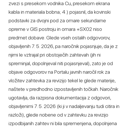
zvezi s presekom vodnika Cu, presekom ekrana
kabla in materiala bobna; 4.) pojasnil, da kovinski
podstavki za dvojni pod za omare sekundarne
opreme v GIS postroju in omara +SX02 niso
predmet dobave. Glede vseh ostalih odgovorov,
objavljenih 7. 5. 2026, pa naročnik pojasnjuje, da je z
njimi le vztrajal pri obstoječih zahtevah (jih ni
spreminjal, dopolnjeval niti pojasnjeval), zato je od
objave odgovorov na Portalu javnih naročil rok za
vložitev zahtevka za revizijo tekel le glede materije,
naštete v predhodno izpostavljenih točkah. Naročnik
ugotavlja, da razpisna dokumentacija z odgovori,
objavljenimi 7. 5. 2026 (ki ji v nadaljevanju tudi citira in
razloži), glede nobene od v zahtevku za revizijo
izpodbijanih zahtev ni bila spremenjena, dopolnjena