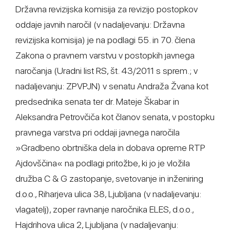
Državna revizijska komisija za revizijo postopkov
oddaje javnih naročil (v nadaljevanju: Državna
revizijska komisija) je na podlagi 55. in 70. člena
Zakona o pravnem varstvu v postopkih javnega
naročanja (Uradni list RS, št. 43/2011 s sprem.; v
nadaljevanju: ZPVPJN) v senatu Andraža Žvana kot
predsednika senata ter dr. Mateje Škabar in
Aleksandra Petrovčiča kot članov senata, v postopku
pravnega varstva pri oddaji javnega naročila
»Gradbeno obrtniška dela in dobava opreme RTP
Ajdovščina« na podlagi pritožbe, ki jo je vložila
družba C & G zastopanje, svetovanje in inženiring
d.o.o., Riharjeva ulica 38, Ljubljana (v nadaljevanju:
vlagatelj), zoper ravnanje naročnika ELES, d.o.o.,
Hajdrihova ulica 2, Ljubljana (v nadaljevanju: