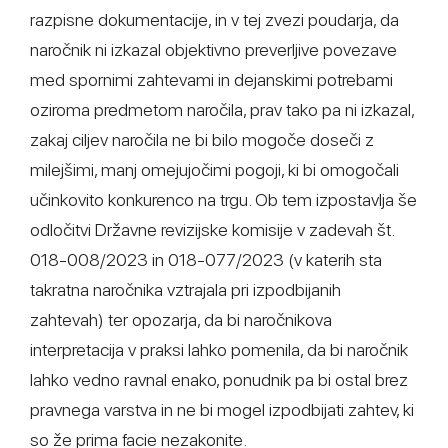
razpisne dokumentacije, in v tej zvezi poudarja, da
naročnik ni izkazal objektivno preverljive povezave
med spornimi zahtevami in dejanskimi potrebami
oziroma predmetom naročila, prav tako pa ni izkazal,
zakaj ciljev naročila ne bi bilo mogoče doseči z
milejšimi, manj omejujočimi pogoji, ki bi omogočali
učinkovito konkurenco na trgu. Ob tem izpostavlja še
odločitvi Državne revizijske komisije v zadevah št.
018-008/2023 in 018-077/2023 (v katerih sta
takratna naročnika vztrajala pri izpodbijanih
zahtevah) ter opozarja, da bi naročnikova
interpretacija v praksi lahko pomenila, da bi naročnik
lahko vedno ravnal enako, ponudnik pa bi ostal brez
pravnega varstva in ne bi mogel izpodbijati zahtev, ki
so že prima facie nezakonite.