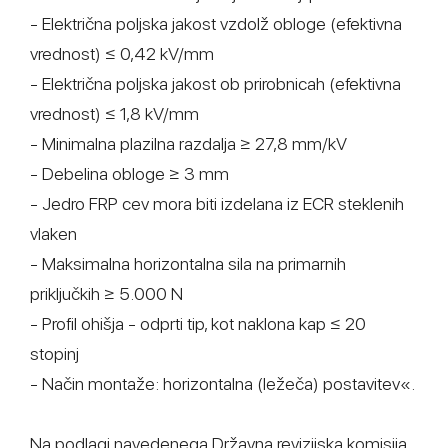
- Električna poljska jakost vzdolž obloge (efektivna
vrednost) ≤ 0,42 kV/mm
- Električna poljska jakost ob prirobnicah (efektivna
vrednost) ≤ 1,8 kV/mm
- Minimalna plazilna razdalja ≥ 27,8 mm/kV
- Debelina obloge ≥ 3 mm
- Jedro FRP cev mora biti izdelana iz ECR steklenih
vlaken
- Maksimalna horizontalna sila na primarnih
priključkih ≥ 5.000 N
- Profil ohišja - odprti tip, kot naklona kap ≤ 20
stopinj
- Način montaže: horizontalna (ležeča) postavitev«.
Na podlagi navedenega Državna revizijska komisija