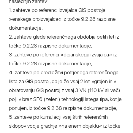
naslednjih zahtev:
1. zahteve po referenci izvajalca GIS postroja
»enakega proizvajalca« iz točke 9.2.28 razpisne
dokumentacije,
2. zahteve glede referenčnega obdobja petih let iz
točke 9.2.28 razpisne dokumentacije,
3. zahteve po referenci »dejanskega izvajalca« iz
točke 9.2.28 razpisne dokumentacije,
4. zahteve po predložitvi potrjenega referenčnega
lista za GIS postroj, da je že vsaj 2 leti vgrajen in v
obratovanju GIS postroj z vsaj 3 VN (110 kV ali več)
polji v brez SF6 (zeleni) tehnologiji istega tipa, kot je
ponujen, iz točke 9.2.38 razpisne dokumentacije,
5. zahteve po kumulaciji vsaj štirih referenčnih
sklopov vodje gradnje »na enem objektu« iz točke