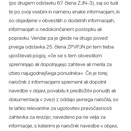
(po drugem odstavku 67. člena ZJN-3), saj so tudi
te po svoji vsebini in namenu enake informacijam, ki
so objavljene v obvestilih o dodatnih informacijah,
informacijah o nedokončanem postopku ali
popravku. Vendar pa je glede na drugo poved
prvega odstavka 25. člena ZPVPJN pri tem treba
upoštevati pogoj, »če se s tem obvestilom
spreminjajo ali dopolnjujejo zahteve ali merila za
izbiro najugodnejšega ponudnika«. Če je torej
naročnik z informacijami spremenil ali dopolnil
navedbe v objavi, povabilu k predložitvi ponudb ali
dokumentaciji v zvezi z oddajo javnega naročila, so
te lahko relevantne za ugotovitev pravočasnosti
zahtevka za revizijo; navedeno pa ne velja za
informacije, s katerimi je naročnik navedbe v objavi,