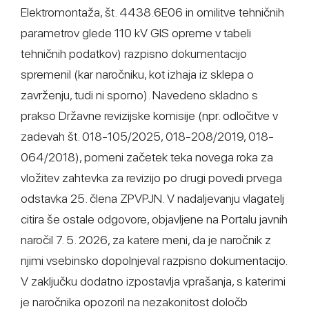
Elektromontaža, št. 4438.6E06 in omilitve tehničnih
parametrov glede 110 kV GIS opreme v tabeli
tehničnih podatkov) razpisno dokumentacijo
spremenil (kar naročniku, kot izhaja iz sklepa o
zavrženju, tudi ni sporno). Navedeno skladno s
prakso Državne revizijske komisije (npr. odločitve v
zadevah št. 018-105/2025, 018-208/2019, 018-
064/2018), pomeni začetek teka novega roka za
vložitev zahtevka za revizijo po drugi povedi prvega
odstavka 25. člena ZPVPJN. V nadaljevanju vlagatelj
citira še ostale odgovore, objavljene na Portalu javnih
naročil 7. 5. 2026, za katere meni, da je naročnik z
njimi vsebinsko dopolnjeval razpisno dokumentacijo.
V zaključku dodatno izpostavlja vprašanja, s katerimi
je naročnika opozoril na nezakonitost določb