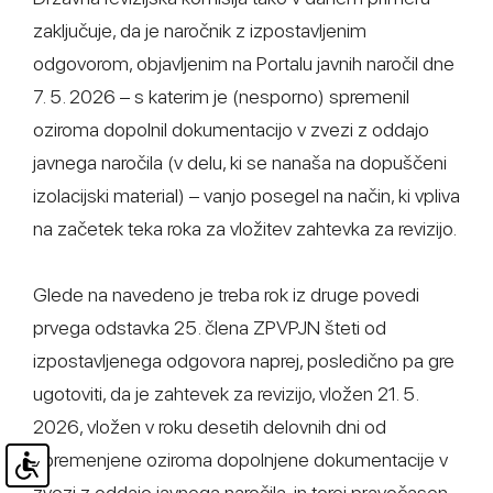
zaključuje, da je naročnik z izpostavljenim
odgovorom, objavljenim na Portalu javnih naročil dne
7. 5. 2026 – s katerim je (nesporno) spremenil
oziroma dopolnil dokumentacijo v zvezi z oddajo
javnega naročila (v delu, ki se nanaša na dopuščeni
izolacijski material) – vanjo posegel na način, ki vpliva
na začetek teka roka za vložitev zahtevka za revizijo.
Glede na navedeno je treba rok iz druge povedi
prvega odstavka 25. člena ZPVPJN šteti od
izpostavljenega odgovora naprej, posledično pa gre
ugotoviti, da je zahtevek za revizijo, vložen 21. 5.
2026, vložen v roku desetih delovnih dni od
spremenjene oziroma dopolnjene dokumentacije v
zvezi z oddajo javnega naročila, in torej pravočasen.