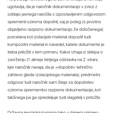
ugotavlja, da je naročnik dokumentacijo v zvezi z
oddajo javnega naročila z izpostavljenim odgovorom
spremenil oziroma dopolnil, saj je poleg (s prvotno
objavljeno razpisno dokumentacijo že določenega)
porcelana kot izolacijski material dopustil tudi
kompozitni material in navedel, katere dokumente je
treba priložiti v tem primeru. Kakor izhaja iz sklepa o
zavrženju (1. alineje tretjega odstavka na 2. strani,
kjer naročnik navaja, da je »dopolnil« tehnično
zahtevo glede izolacijskega materiala), predmetni
odgovor tudi naročnik sam šteje za dopolnitev
oziroma spremembo razpisne dokumentacije, kot
takšnega pa ga opredeljuje tudi vlagatelj v pritožbi.
Državna revizijska komisija tako v danem primeru