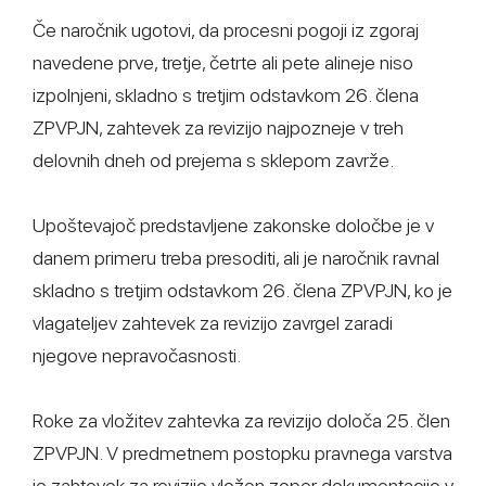
Če naročnik ugotovi, da procesni pogoji iz zgoraj
navedene prve, tretje, četrte ali pete alineje niso
izpolnjeni, skladno s tretjim odstavkom 26. člena
ZPVPJN, zahtevek za revizijo najpozneje v treh
delovnih dneh od prejema s sklepom zavrže.
Upoštevajoč predstavljene zakonske določbe je v
danem primeru treba presoditi, ali je naročnik ravnal
skladno s tretjim odstavkom 26. člena ZPVPJN, ko je
vlagateljev zahtevek za revizijo zavrgel zaradi
njegove nepravočasnosti.
Roke za vložitev zahtevka za revizijo določa 25. člen
ZPVPJN. V predmetnem postopku pravnega varstva
je zahtevek za revizijo vložen zoper dokumentacijo v