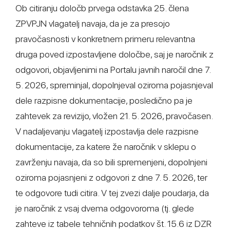
Ob citiranju določb prvega odstavka 25. člena
ZPVPJN vlagatelj navaja, da je za presojo
pravočasnosti v konkretnem primeru relevantna
druga poved izpostavljene določbe, saj je naročnik z
odgovori, objavljenimi na Portalu javnih naročil dne 7.
5. 2026, spreminjal, dopolnjeval oziroma pojasnjeval
dele razpisne dokumentacije, posledično pa je
zahtevek za revizijo, vložen 21. 5. 2026, pravočasen.
V nadaljevanju vlagatelj izpostavlja dele razpisne
dokumentacije, za katere že naročnik v sklepu o
zavrženju navaja, da so bili spremenjeni, dopolnjeni
oziroma pojasnjeni z odgovori z dne 7. 5. 2026, ter
te odgovore tudi citira. V tej zvezi dalje poudarja, da
je naročnik z vsaj dvema odgovoroma (tj. glede
zahteve iz tabele tehničnih podatkov št. 15.6 iz DZR