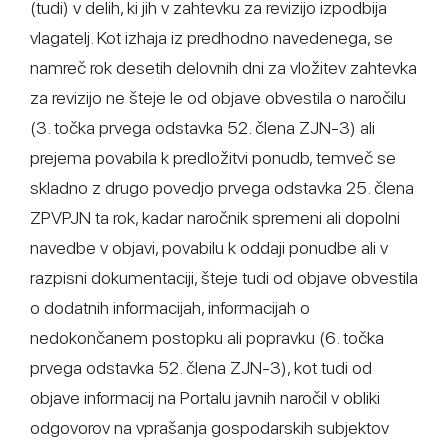
(tudi) v delih, ki jih v zahtevku za revizijo izpodbija
vlagatelj. Kot izhaja iz predhodno navedenega, se
namreč rok desetih delovnih dni za vložitev zahtevka
za revizijo ne šteje le od objave obvestila o naročilu
(3. točka prvega odstavka 52. člena ZJN-3) ali
prejema povabila k predložitvi ponudb, temveč se
skladno z drugo povedjo prvega odstavka 25. člena
ZPVPJN ta rok, kadar naročnik spremeni ali dopolni
navedbe v objavi, povabilu k oddaji ponudbe ali v
razpisni dokumentaciji, šteje tudi od objave obvestila
o dodatnih informacijah, informacijah o
nedokončanem postopku ali popravku (6. točka
prvega odstavka 52. člena ZJN-3), kot tudi od
objave informacij na Portalu javnih naročil v obliki
odgovorov na vprašanja gospodarskih subjektov