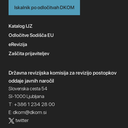
Iskalnik po odločitvah DKOM
Katalog IJZ
Odločitve Sodišča EU
eRevizija
Zaščita prijaviteljev
Državna revizijska komisija
za revizijo postopkov
oddaje javnih naročil
Slovenska cesta 54
SI-1000 Ljubljana
T: +386 1 234 28 00
dkom@dkom.si
E:
twitter