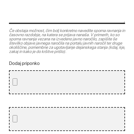
Če obstaja možnost, čim bolj konkretno navedite sporna ravnanja in
časovno razdobje, na katera se prijava nanaša. V primerih, ko so
sporna ravnanja vezana na izvedeno javno naročilo, zapišite še
številko objave javnega naročila na portalu javnih naročil ter druge
okoliščine, pomembne za ugotavljanje dejanskega stanja (kdaj, kje,
zakaj in kako je do kršitve prišlo).
Dodaj priponko