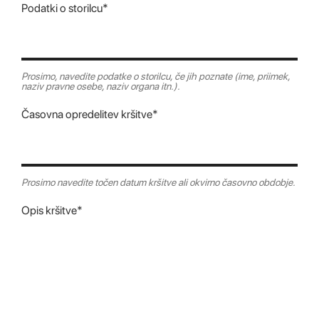
Podatki o storilcu*
Prosimo, navedite podatke o storilcu, če jih poznate (ime, priimek,
naziv pravne osebe, naziv organa itn.).
Časovna opredelitev kršitve*
Prosimo navedite točen datum kršitve ali okvirno časovno obdobje.
Opis kršitve*