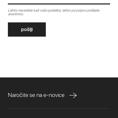
Lahko navedete tudi vaše podatke, lahko pa prijavo pošljete
anonimno.
pošlji
Naročite se na e-novice