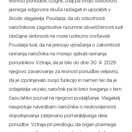
resnost ponudbe, izognil, zdaj pa svojo odsotnost
jasnega odgovora skuša razlagati in uporabiti v
škodo vlagatelja. Poudarja, da ob odsotnosti
naročnikove zagotovitve razumne obveščenosti tudi
običajne skrbnosti ne more ustrezno izvrševati.
Poudarja tudi, da na presojo vprašanja o zakonitosti
ravnanja naročnika ne morejo vplivati ravnanja
ponudnikov. Vztraja, da je bilo do dne 30. 4. 2026
njegovo zavarovanje za resnost ponudbe veljavno,
da je izpolnjevalo svojo funkcijo in namen ter da je
izdajatelja vezalo, naročnik pa bi brez tveganja v tem
času lahko pozval na njegovo podaljšanje. Vlagatelj
nasprotuje navedbam naročnika o nedovoljenosti
dopolnjevanja zatrjevano pomanjkljivega dela
ponudbe. Vztraja pri predlogu, da organ pravnega