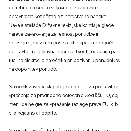
potrebno prekratko veljavnost zavarovanja
obravnavati kot očitno oz. nebistveno napako.
Navaja stališče Državne revizijske komisije glede
narave zavarovanja za resnost ponudbe in
pojasnjuje, da z njim povezanih napak ni mogoče
odpravljati (objektivna nepreverljvost), opozarja pa
tudi na diskrecijo naročnika pri pozivanju ponudnikov
na dopolnitev ponudb.
Naročnik zavrača vlagateljev predlog za postavitev
vprašanja za predhodno odločanje Sodišču EU, saj
meni, da ne gre za vprašanje razlage prava EU, ki bi
bilo nejasno ali odprto.
Naročnik zavrača tudi očitke o kršitvah temeljnih