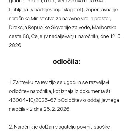
gradnje in kadri, d.o.o., Verovškova ulica 64a,
Ljubljana (v nadaljevanju: vlagatelj), zoper ravnanje
naročnika Ministrstvo za naravne vire in prostor,
Direkcija Republike Slovenije za vode, Mariborska
cesta 88, Celje (v nadaljevanju: naročnik), dne 12. 5.
2026
odločila:
1. Zahtevku za revizijo se ugodi in se razveljavi
odločitev naročnika, kot izhaja iz dokumenta št.
43004-10/2025-67 »Odločitev o oddaji javnega
naročila« z dne 25. 2. 2026.
2. Naročnik je dolžan vlagatelju povrniti stroške