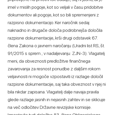
imel v mislih pogoje, kot so veljali v času pridobitve
dokumentov ali pogoje, kot so bili spremenjeni z
razpisno dokumentacijo. Ker naročnik sedaj
naknadno in drugače določa podrobnejša določila
razpisne dokumentacije, krši drugi odstavek 67.
člena Zakona o javnem naročanju (Uradni list RS, št.
91/2015 s sprem.; v nadaljevanju: ZJN-3). Vlagatelj
meni, da obveznosti predložitve finančnega
zavarovanja za resnost ponudbe z daljšim rokom
veljavnosti ni mogoče vzpostaviti iz razlage določil
razpisne dokumentacije, saj taka obveznost v njej ni
bila nikdar zapisana. Vlagatelj dalje navaja pravila
glede razlage jasnih in nejasnih zahtev in se sklicuje
na več odločitev Državne revizijske komisije.
Izpostavlja tudi določbo 83. člena Obligacijskega