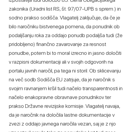
zakonika (Uradni list RS, št. 97/07-UPB s sprem.) in
sodno prakso sodišča. Vlagatelj zaključuje, da če je
bilo naročniku bistvenega pomena, da ponudnik ob
podaljšanju roka za oddajo ponudb podaljša tudi (že
pridobljeno) finančno zavarovanje za resnost
ponudbe, potem bi to moral izrecno in jasno določiti
v razpisni dokumentaciji ali v svojih odgovorih na
portalu javnih naročil, pa tega ni storil. Ob sklicevanju
na več sodb Sodišča EU zatrjuje, da je naročnik s
svojim ravnanjem kršil tudi načelo transparentnosti in
načelo enakopravne obravnave ponudnikov ter
prakso Državne revizijske komisije. Vlagatelj navaja,
da je naročnik na določila lastne dokumentacije v
zvezi z oddajo javnega naročila vezan, saj je z njo