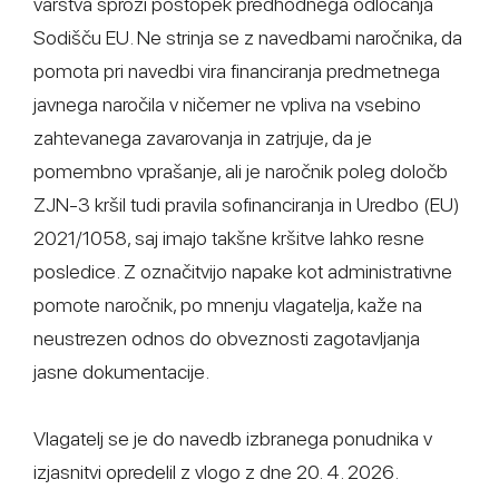
varstva sproži postopek predhodnega odločanja
Sodišču EU. Ne strinja se z navedbami naročnika, da
pomota pri navedbi vira financiranja predmetnega
javnega naročila v ničemer ne vpliva na vsebino
zahtevanega zavarovanja in zatrjuje, da je
pomembno vprašanje, ali je naročnik poleg določb
ZJN-3 kršil tudi pravila sofinanciranja in Uredbo (EU)
2021/1058, saj imajo takšne kršitve lahko resne
posledice. Z označitvijo napake kot administrativne
pomote naročnik, po mnenju vlagatelja, kaže na
neustrezen odnos do obveznosti zagotavljanja
jasne dokumentacije.
Vlagatelj se je do navedb izbranega ponudnika v
izjasnitvi opredelil z vlogo z dne 20. 4. 2026.