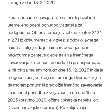
z vlogo z dne 18. 3. 2026.
Izbrani ponudnik navaja, da je naročnik pravilno in
utemeljeno ocenil ponudbo vlagatelja za
nedopustno. Ob povzemanju vsebine zahtev 2.12.1
in 2.7.1 iz dokumentacije v zvezi z oddajo javnega
naročila zatrjuje, da je naročnik podal jasne in
nedvoumne zahteve glede trajanja finančnega
zavarovanja za resnost ponudb; da je nesporno, da
je bil rok za prejem ponudb dne 15. 12. 2025 in da je
mogoče zunaj vsakega razumnega dvoma zaključiti,
da morajo ponudniki predložiti finančno zavarovanje
za resnost ponudbe z veljavnostjo do dne 15. 5.
2025 (pravilno 2026; očitna tipkarska napaka, op.
Državne revizijske komisije). Po zatrjevanju