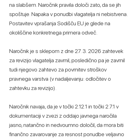
na slabšem. Naročnik pravila določi zato, da se jih
spoštuje. Napaka v ponudbi vlagatelja ni nebistvena.
Postavitev vprašanja Sodišču EU je glede na
okoliščine konkretnega primera odveč.
Naročnik je s sklepom z dne 27. 3. 2026 zahtevek
za revizijo vlagatelja zavrnil, posledično pa je zavrnil
tudi njegovo zahtevo za povrnitev stroškov
pravnega varstva (v nadaljevanju: odločitev o
zahtevku za revizijo).
Naročnik navaja, da je v točki 2.12.1 in točki 2.7.1 v
dokumentaciji v zvezi z oddajo javnega naročila
jasno, natančno in nedvoumno določil, da mora biti
finančno zavarovanje za resnost ponudbe veljavno