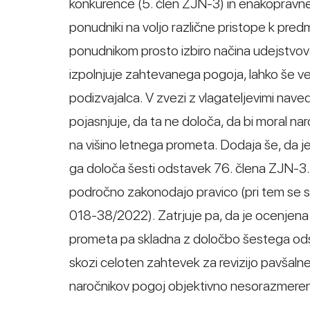
konkurence (5. člen ZJN-3) in enakopravne
ponudniki na voljo različne pristope k pre
ponudnikom prosto izbiro načina udejstvo
izpolnjuje zahtevanega pogoja, lahko še v
podizvajalca. V zvezi z vlagateljevimi nave
pojasnjuje, da ta ne določa, da bi moral na
na višino letnega prometa. Dodaja še, da j
ga določa šesti odstavek 76. člena ZJN-3. P
področno zakonodajo pravico (pri tem se skl
018-38/2022). Zatrjuje pa, da je ocenjena v
prometa pa skladna z določbo šestega ods
skozi celoten zahtevek za revizijo pavšalne
naročnikov pogoj objektivno nesorazmeren