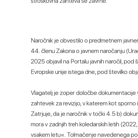
stroškovna zahteva se zavrne.
Naročnik je obvestilo o predmetnem javnem
44. členu Zakona o javnem naročanju (Uradni
2025 objavil na Portalu javnih naročil, p
Evropske unije istega dne, pod številko o
Vlagatelj je zoper določbe dokumentacije v 
zahtevek za revizijo, v katerem kot sporno 
Zatrjuje, da je naročnik v točki 4.5 b) dok
mora v zadnjih treh koledarskih letih (2022
vsakem letu«. Tolmačenje navedenega pogo