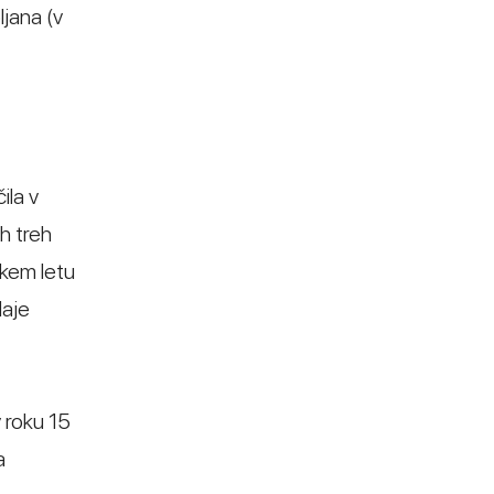
jana (v
ila v
h treh
akem letu
daje
v roku 15
a