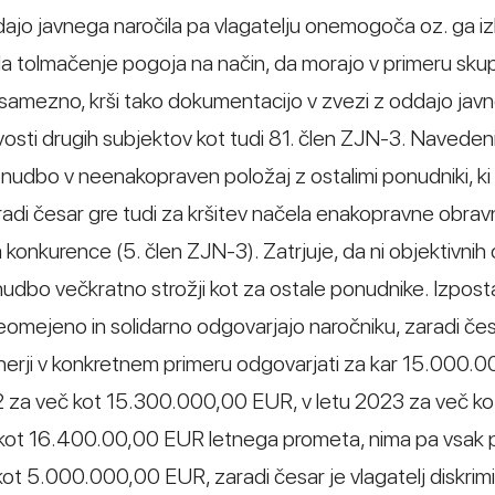
jo javnega naročila pa vlagatelju onemogoča oz. ga iz
, da tolmačenje pogoja na način, da morajo v primeru sk
osamezno, krši tako dokumentacijo v zvezi z oddajo jav
ivosti drugih subjektov kot tudi 81. člen ZJN-3. Naveden
nudbo v neenakopraven položaj z ostalimi ponudniki, ki
aradi česar gre tudi za kršitev načela enakopravne obra
konkurence (5. člen ZJN-3). Zatrjuje, da ni objektivnih o
udbo večkratno strožji kot za ostale ponudnike. Izposta
eomejeno in solidarno odgovarjajo naročniku, zaradi če
rtnerji v konkretnem primeru odgovarjati za kar 15.000.
022 za več kot 15.300.000,00 EUR, v letu 2023 za več ko
kot 16.400.00,00 EUR letnega prometa, nima pa vsak 
 5.000.000,00 EUR, zaradi česar je vlagatelj diskrimi