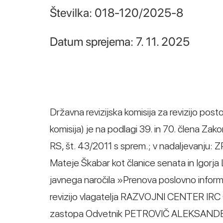
Številka: 018-120/2025-8
Datum sprejema: 7. 11. 2025
Državna revizijska komisija za revizijo post
komisija) je na podlagi 39. in 70. člena Za
RS, št. 43/2011 s sprem.; v nadaljevanju:
Mateje Škabar kot članice senata in Igorja
javnega naročila »Prenova poslovno inform
revizijo vlagatelja RAZVOJNI CENTER IRC CELJ
zastopa Odvetnik PETROVIČ ALEKSANDER , Uli