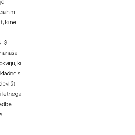
jo
cialnim
, ki ne
N-3
e nanaša
virju, ki
skladno s
evi št.
i letnega
vedbe
je