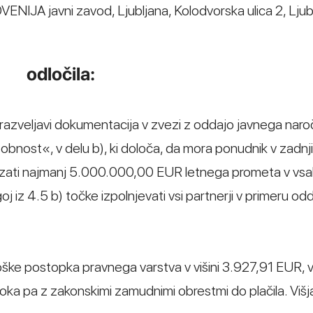
IJA javni zavod, Ljubljana, Kolodvorska ulica 2, Ljubl
odločila:
e razveljavi dokumentacija v zvezi z oddajo javnega naroč
obnost«, v delu b), ki določa, da mora ponudnik v zadnji
kazati najmanj 5.000.000,00 EUR letnega prometa v vs
oj iz 4.5 b) točke izpolnjevati vsi partnerji v primeru od
troške postopka pravnega varstva v višini 3.927,91 EUR, 
 roka pa z zakonskimi zamudnimi obrestmi do plačila. Višj