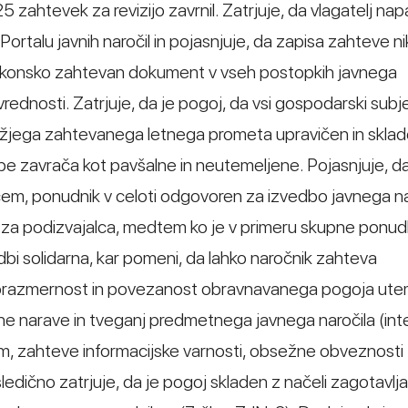
 zahtevek za revizijo zavrnil. Zatrjuje, da vlagatelj na
rtalu javnih naročil in pojasnjuje, da zapisa zahteve niko
zakonsko zahtevan dokument v vseh postopkih javnega
rednosti. Zatrjuje, da je pogoj, da vsi gospodarski subje
jnižjega zahtevanega letnega prometa upravičen in sklad
 zavrača kot pavšalne in neutemeljene. Pojasnjuje, da
em, ponudnik v celoti odgovoren za izvedbo javnega nar
za podizvajalca, medtem ko je v primeru skupne ponu
i solidarna, kar pomeni, da lahko naročnik zahteva
Sorazmernost in povezanost obravnavanega pogoja utem
e narave in tveganj predmetnega javnega naročila (int
, zahteve informacijske varnosti, obsežne obveznosti 
sledično zatrjuje, da je pogoj skladen z načeli zagotavlj