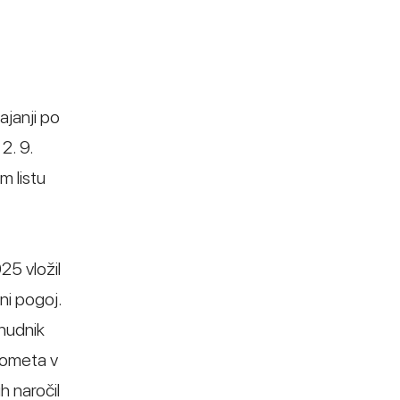
ajanji po
2. 9.
m listu
25 vložil
ni pogoj.
onudnik
prometa v
 naročil