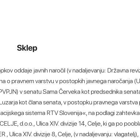
Sklep
opkov oddaje javnih naročil (v nadaljevanju: Državna revi
kona o pravnem varstvu v postopkih javnega naročanja (Ur
 ZPVPJN) v senatu Sama Červeka kot predsednika senata 
 Luzarja kot člana senata, v postopku pravnega varstva p
acijskega sistema RTV Slovenija«, na podlagi zahtevka
E, d.o.o., Ulica XIV. divizije 14, Celje, ki ga po poobla
ca XIV. divizije 8, Celje, (v nadaljevanju: vlagatelj),