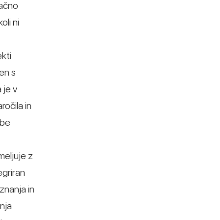
pačno
li ni
kti
en s
 je v
očila in
dbe
eljuje z
egriran
znanja in
anja