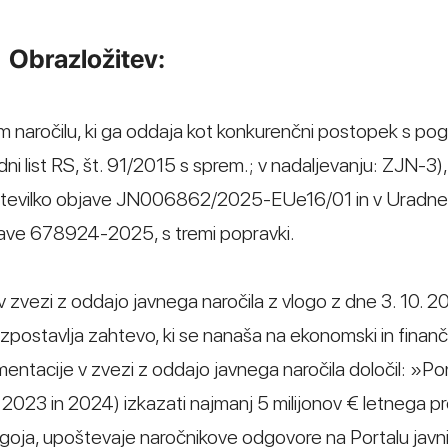
Obrazložitev:
 naročilu, ki ga oddaja kot konkurenčni postopek s pog
 list RS, št. 91/2015 s sprem.; v nadaljevanju: ZJN-3), 
od številko objave JN006862/2025-EUe16/01 in v Uradne
bjave 678924-2025, s tremi popravki.
zvezi z oddajo javnega naročila z vlogo z dne 3. 10. 20
izpostavlja zahtevo, ki se nanaša na ekonomski in finanč
umentacije v zvezi z oddajo javnega naročila določil: »P
, 2023 in 2024) izkazati najmanj 5 milijonov € letnega 
ja, upoštevaje naročnikove odgovore na Portalu javnih