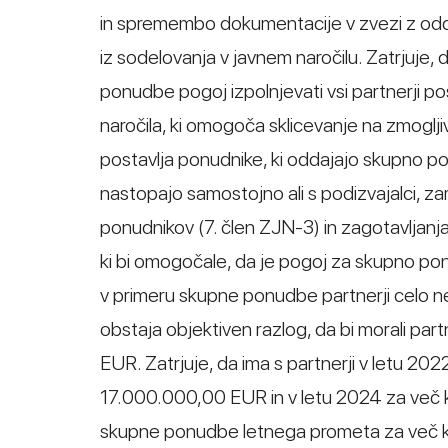
in spremembo dokumentacije v zvezi z odda
iz sodelovanja v javnem naročilu. Zatrjuje
ponudbe pogoj izpolnjevati vsi partnerji p
naročila, ki omogoča sklicevanje na zmoglj
postavlja ponudnike, ki oddajajo skupno po
nastopajo samostojno ali s podizvajalci, z
ponudnikov (7. člen ZJN-3) in zagotavljanja 
ki bi omogočale, da je pogoj za skupno pon
v primeru skupne ponudbe partnerji celo n
obstaja objektiven razlog, da bi morali pa
EUR. Zatrjuje, da ima s partnerji v letu 2
17.000.000,00 EUR in v letu 2024 za več 
skupne ponudbe letnega prometa za več kot