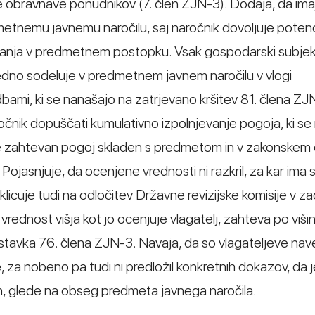
 obravnave ponudnikov (7. člen ZJN-3). Dodaja, da ima
dmetnemu javnemu naročilu, saj naročnik dovoljuje poten
vanja v predmetnem postopku. Vsak gospodarski subjekt
edno sodeluje v predmetnem javnem naročilu v vlogi
dbami, ki se nanašajo na zatrjevano kršitev 81. člena ZJ
ročnik dopuščati kumulativno izpolnjevanje pogoja, ki s
e zahtevan pogoj skladen s predmetom in v zakonskem ok
ojasnjuje, da ocenjene vrednosti ni razkril, za kar ima 
icuje tudi na odločitev Državne revizijske komisije v zad
rednost višja kot jo ocenjuje vlagatelj, zahteva po višin
tavka 76. člena ZJN-3. Navaja, da so vlagateljeve na
, za nobeno pa tudi ni predložil konkretnih dokazov, da 
, glede na obseg predmeta javnega naročila.