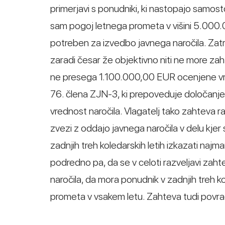
primerjavi s ponudniki, ki nastopajo samosto
sam pogoj letnega prometa v višini 5.000.
potreben za izvedbo javnega naročila. Zatrj
zaradi česar že objektivno niti ne more za
ne presega 1.100.000,00 EUR ocenjene vre
76. člena ZJN-3, ki prepoveduje določanj
vrednost naročila. Vlagatelj tako zahteva 
zvezi z oddajo javnega naročila v delu kj
zadnjih treh koledarskih letih izkazati na
podredno pa, da se v celoti razveljavi zah
naročila, da mora ponudnik v zadnjih treh 
prometa v vsakem letu. Zahteva tudi povra