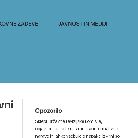
KOVNE ZADEVE
JAVNOST IN MEDIJI
vni
Opozorilo
Sklepi Državne revizijske komisije,
objavljeni na spletni strani, so informativne
narave in lahko vsebujejo napake. Izvirni so