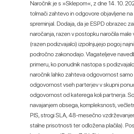
Naročnik je s »Sklepom«, z dne 14. 10. 2025
tolmači zahtevo in odgovore objavljene na Po
spreminjal. Dodaja, da je ESPD obrazec 
naročanja, razen v postopku naročila male v
(razen podizvajalci) izpolnjujejo pogoj na
področno zakonodajo. Vlagateljeve navedbe
primeru, ko ponudnik nastopa s podizvajalc
naročnik lahko zahteva odgovornost samo 
odgovornost vseh parterjev v skupni ponudb
odgovornost od katerega koli partnerja. 
navajanjem obsega, kompleksnosti, večletn
PIS, strogi SLA, 48-mesečno vzdrževanjem
stalne prisotnosti ter odložena plačila). Po