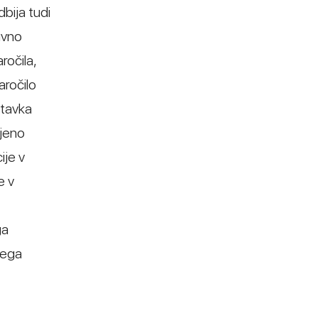
dbija tudi
ivno
ročila,
aročilo
stavka
njeno
ije v
e v
ga
nega