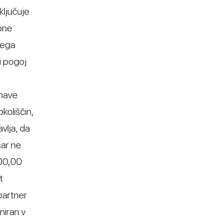
ključuje
upne
nega
i pogoj
vnave
koliščin,
vlja, da
sar ne
000,00
t
partner
niran v