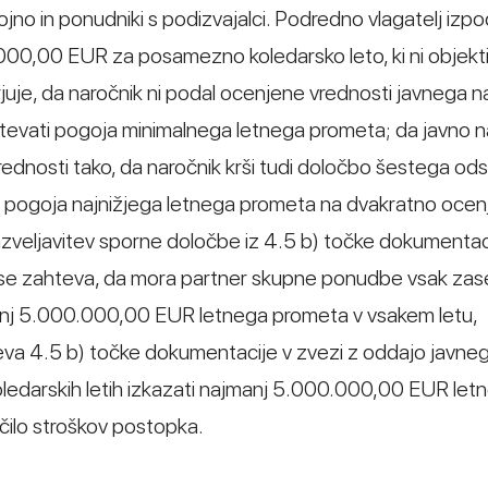
jno in ponudniki s podizvajalci. Podredno vlagatelj izpo
000,00 EUR za posamezno koledarsko leto, ki ni objekt
uje, da naročnik ni podal ocenjene vrednosti javnega na
htevati pogoja minimalnega letnega prometa; da javno n
dnosti tako, da naročnik krši tudi določbo šestega od
e pogoja najnižjega letnega prometa na dvakratno oce
razveljavitev sporne določbe iz 4.5 b) točke dokumentac
er se zahteva, da mora partner skupne ponudbe vsak zas
jmanj 5.000.000,00 EUR letnega prometa v vsakem letu,
teva 4.5 b) točke dokumentacije v zvezi z oddajo javne
koledarskih letih izkazati najmanj 5.000.000,00 EUR let
čilo stroškov postopka.