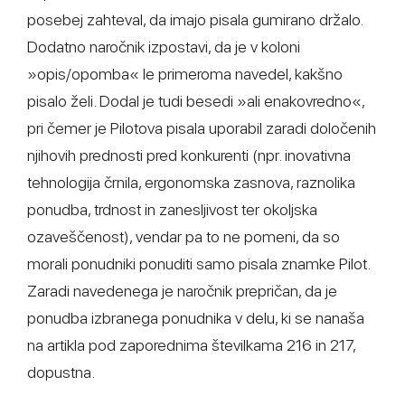
posebej zahteval, da imajo pisala gumirano držalo.
Dodatno naročnik izpostavi, da je v koloni
»opis/opomba« le primeroma navedel, kakšno
pisalo želi. Dodal je tudi besedi »ali enakovredno«,
pri čemer je Pilotova pisala uporabil zaradi določenih
njihovih prednosti pred konkurenti (npr. inovativna
tehnologija črnila, ergonomska zasnova, raznolika
ponudba, trdnost in zanesljivost ter okoljska
ozaveščenost), vendar pa to ne pomeni, da so
morali ponudniki ponuditi samo pisala znamke Pilot.
Zaradi navedenega je naročnik prepričan, da je
ponudba izbranega ponudnika v delu, ki se nanaša
na artikla pod zaporednima številkama 216 in 217,
dopustna.