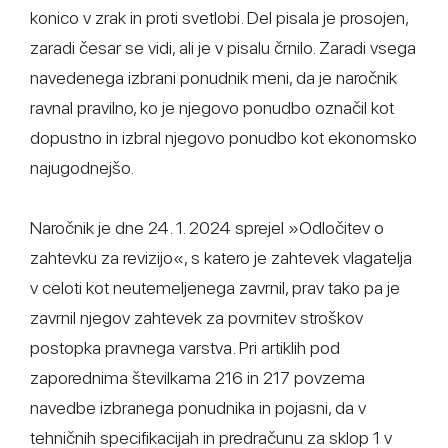
konico v zrak in proti svetlobi. Del pisala je prosojen,
zaradi česar se vidi, ali je v pisalu črnilo. Zaradi vsega
navedenega izbrani ponudnik meni, da je naročnik
ravnal pravilno, ko je njegovo ponudbo označil kot
dopustno in izbral njegovo ponudbo kot ekonomsko
najugodnejšo.
Naročnik je dne 24. 1. 2024 sprejel »Odločitev o
zahtevku za revizijo«, s katero je zahtevek vlagatelja
v celoti kot neutemeljenega zavrnil, prav tako pa je
zavrnil njegov zahtevek za povrnitev stroškov
postopka pravnega varstva. Pri artiklih pod
zaporednima številkama 216 in 217 povzema
navedbe izbranega ponudnika in pojasni, da v
tehničnih specifikacijah in predračunu za sklop 1 v