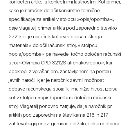
konkreten artikel s konkretnimi lastnostmi. Kot primer,
kako je naročnik določil konkretne tehnične
specifikacije za artikel v stolpcu »opis/opomba«,
daje vlagatelj primer artikla pod zaporedno številko
272, kjer je naročnik kot »vrsta pisarniškega
materiala« določil računski stroj, v stolpcu
»opis/opomba« pa navedel točno določen računski
stroj »Olympia CPD 3212S ali enakovredno«, kar
podkrepi z vprašanjem, zastavljenem na portalu
javnih naročil, kjer je naročnik zavrnil možnost
dobave računskega stroja, ki ima nižjo hitrost izpisa
kot v stolpcu »opis/opomba« določen računski
stroj. Vlagatelj ponovno zatrjuje, da je naročnik pri
artiklih pod zaporednima številkama 216 in 217
zahteval »grip« oz. gumirano držalo, dokumentacija