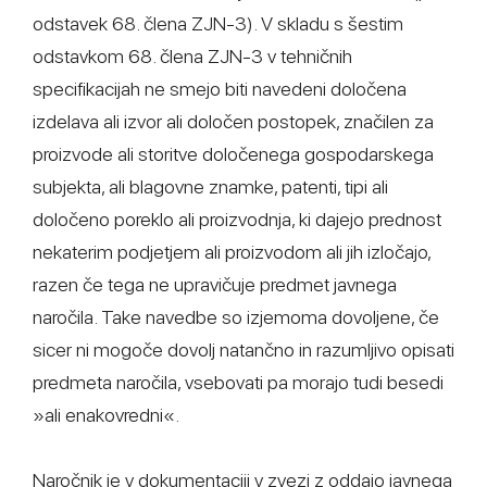
odstavek 68. člena ZJN-3). V skladu s šestim
odstavkom 68. člena ZJN-3 v tehničnih
specifikacijah ne smejo biti navedeni določena
izdelava ali izvor ali določen postopek, značilen za
proizvode ali storitve določenega gospodarskega
subjekta, ali blagovne znamke, patenti, tipi ali
določeno poreklo ali proizvodnja, ki dajejo prednost
nekaterim podjetjem ali proizvodom ali jih izločajo,
razen če tega ne upravičuje predmet javnega
naročila. Take navedbe so izjemoma dovoljene, če
sicer ni mogoče dovolj natančno in razumljivo opisati
predmeta naročila, vsebovati pa morajo tudi besedi
»ali enakovredni«.
Naročnik je v dokumentaciji v zvezi z oddajo javnega