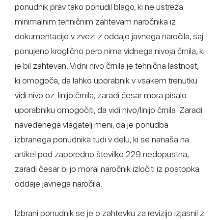
ponudnik prav tako ponudil blago, ki ne ustreza
minimalnim tehničnim zahtevam naročnika iz
dokumentacije v zvezi z oddajo javnega naročila, saj
ponujeno kroglično pero nima vidnega nivoja črnila, ki
je bil zahtevan. Vidni nivo črnila je tehnična lastnost,
ki omogoča, da lahko uporabnik v vsakem trenutku
vidi nivo oz. linijo črnila, zaradi česar mora pisalo
uporabniku omogočiti, da vidi nivo/linijo črnila. Zaradi
navedenega vlagatelj meni, da je ponudba
izbranega ponudnika tudi v delu, ki se nanaša na
artikel pod zaporedno številko 229 nedopustna,
zaradi česar bi jo moral naročnik izločiti iz postopka
oddaje javnega naročila.
Izbrani ponudnik se je o zahtevku za revizijo izjasnil z