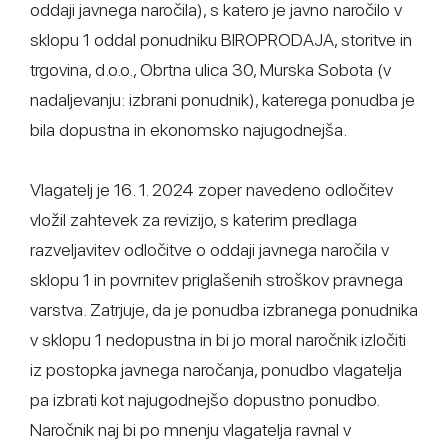
oddaji javnega naročila), s katero je javno naročilo v
sklopu 1 oddal ponudniku BIROPRODAJA, storitve in
trgovina, d.o.o., Obrtna ulica 30, Murska Sobota (v
nadaljevanju: izbrani ponudnik), katerega ponudba je
bila dopustna in ekonomsko najugodnejša.
Vlagatelj je 16. 1. 2024 zoper navedeno odločitev
vložil zahtevek za revizijo, s katerim predlaga
razveljavitev odločitve o oddaji javnega naročila v
sklopu 1 in povrnitev priglašenih stroškov pravnega
varstva. Zatrjuje, da je ponudba izbranega ponudnika
v sklopu 1 nedopustna in bi jo moral naročnik izločiti
iz postopka javnega naročanja, ponudbo vlagatelja
pa izbrati kot najugodnejšo dopustno ponudbo.
Naročnik naj bi po mnenju vlagatelja ravnal v