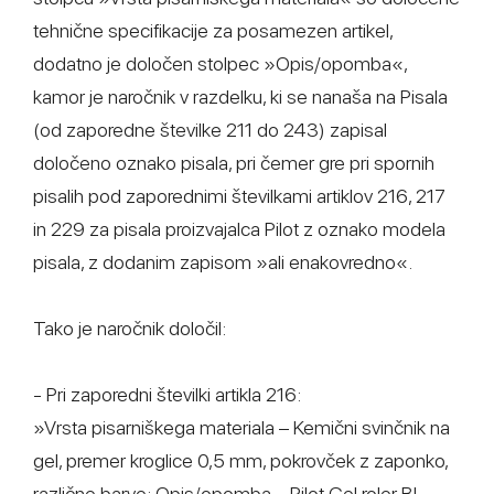
tehnične specifikacije za posamezen artikel,
dodatno je določen stolpec »Opis/opomba«,
kamor je naročnik v razdelku, ki se nanaša na Pisala
(od zaporedne številke 211 do 243) zapisal
določeno oznako pisala, pri čemer gre pri spornih
pisalih pod zaporednimi številkami artiklov 216, 217
in 229 za pisala proizvajalca Pilot z oznako modela
pisala, z dodanim zapisom »ali enakovredno«.
Tako je naročnik določil:
- Pri zaporedni številki artikla 216:
»Vrsta pisarniškega materiala – Kemični svinčnik na
gel, premer kroglice 0,5 mm, pokrovček z zaponko,
različne barve; Opis/opomba – Pilot Gel roler BL-