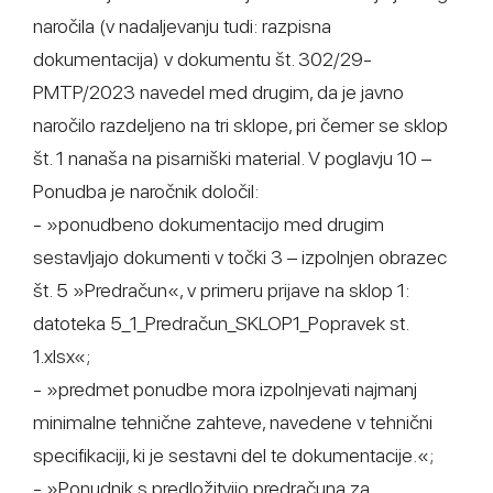
naročila (v nadaljevanju tudi: razpisna
dokumentacija) v dokumentu št. 302/29-
PMTP/2023 navedel med drugim, da je javno
naročilo razdeljeno na tri sklope, pri čemer se sklop
št. 1 nanaša na pisarniški material. V poglavju 10 –
Ponudba je naročnik določil:
- »ponudbeno dokumentacijo med drugim
sestavljajo dokumenti v točki 3 – izpolnjen obrazec
št. 5 »Predračun«, v primeru prijave na sklop 1:
datoteka 5_1_Predračun_SKLOP1_Popravek st.
1.xlsx«;
- »predmet ponudbe mora izpolnjevati najmanj
minimalne tehnične zahteve, navedene v tehnični
specifikaciji, ki je sestavni del te dokumentacije.«;
- »Ponudnik s predložitvijo predračuna za