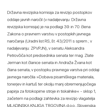
Državna revizijska komisija za revizijo postopkov
oddaje javnih naročil (v nadaljevanju: Državna
revizijska komisija) je na podlagi 39. in 70. člena
Zakona o pravnem varstvu v postopkih javnega
naročanja (Uradni list RS, št. 43/2011 s sprem.; v
nadaljevanju: ZPVPJN), v senatu Aleksandra
Petrovčiča kot predsednika senata ter mag. Zlate
Jerman kot članice senata in Andraža Žvana kot
člana senata, v postopku pravnega varstva pri oddaji
javnega naročila »Dobava pisarniškega materiala,
tonerjev in kartuš ter okolju manj obremenjujočega
papirja za fotokopirne stroje in tiskalnike« - sklop 1,
začetem na podlagi zahtevka za revizijo vlagatelja
MLADINSKA KNJIGA TRGOVINA d.o.o., Slovenska