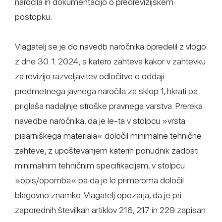
naročila in dokumentacijo o predrevizijskem
postopku.
Vlagatelj se je do navedb naročnika opredelil z vlogo
z dne 30. 1. 2024, s katero zahteva kakor v zahtevku
za revizijo razveljavitev odločitve o oddaji
predmetnega javnega naročila za sklop 1, hkrati pa
priglaša nadaljnje stroške pravnega varstva. Prereka
navedbe naročnika, da je le-ta v stolpcu »vrsta
pisarniškega materiala« določil minimalne tehnične
zahteve, z upoštevanjem katerih ponudnik zadosti
minimalnim tehničnim specifikacijam, v stolpcu
»opis/opomba« pa da je le primeroma določil
blagovno znamko. Vlagatelj opozarja, da je pri
zaporednih številkah artiklov 216, 217 in 229 zapisan