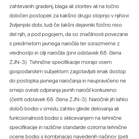
zahtevanih gradenj, blaga ali storitev ali na točno
določen postopek za kakšno drugo stopnjo v njihovi
življenjski dobi, tudi če takšni dejavniki fizično niso
del njih, a pod pogojem, da so značilnosti povezane
s predmetom javnega naročila ter sorazmerne z
vrednostjo in cilji naročila (prvi odstavek 68. člena
ZJN-3). Tehnične specifikacije morajo vsem
gospodarskim subjektom zagotavljati enak dostop
do postopka javnega naročanja in neupravičeno ne
smejo ovirati odpiranja javnih naročil konkurenci
(četrti odstavek 68. člena ZJN-3). Naročnik jih lahko
določi bodisi v smislu zahtev glede delovanja ali
funkcionalnosti bodisi s sklicevanjem na tehnične
specifikacije in različne standarde oziroma tehnične
ocene bodisi s kombinacijo navedenih načinov (peti