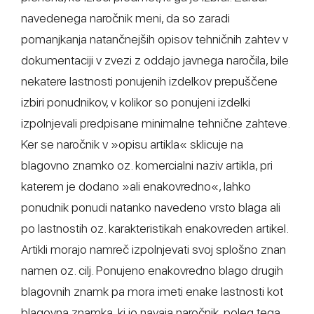
navedenega naročnik meni, da so zaradi
pomanjkanja natančnejših opisov tehničnih zahtev v
dokumentaciji v zvezi z oddajo javnega naročila, bile
nekatere lastnosti ponujenih izdelkov prepuščene
izbiri ponudnikov, v kolikor so ponujeni izdelki
izpolnjevali predpisane minimalne tehnične zahteve.
Ker se naročnik v »opisu artikla« sklicuje na
blagovno znamko oz. komercialni naziv artikla, pri
katerem je dodano »ali enakovredno«, lahko
ponudnik ponudi natanko navedeno vrsto blaga ali
po lastnostih oz. karakteristikah enakovreden artikel.
Artikli morajo namreč izpolnjevati svoj splošno znan
namen oz. cilj. Ponujeno enakovredno blago drugih
blagovnih znamk pa mora imeti enake lastnosti kot
blagovna znamka, ki jo navaja naročnik, poleg tega