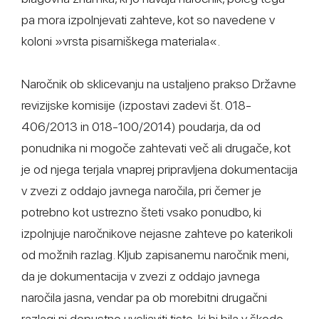
pa mora izpolnjevati zahteve, kot so navedene v
koloni »vrsta pisarniškega materiala«.
Naročnik ob sklicevanju na ustaljeno prakso Državne
revizijske komisije (izpostavi zadevi št. 018-
406/2013 in 018-100/2014) poudarja, da od
ponudnika ni mogoče zahtevati več ali drugače, kot
je od njega terjala vnaprej pripravljena dokumentacija
v zvezi z oddajo javnega naročila, pri čemer je
potrebno kot ustrezno šteti vsako ponudbo, ki
izpolnjuje naročnikove nejasne zahteve po katerikoli
od možnih razlag. Kljub zapisanemu naročnik meni,
da je dokumentacija v zvezi z oddajo javnega
naročila jasna, vendar pa ob morebitni drugačni
razlagi ni dopustno uveljaviti tiste, ki bi bila v škodo