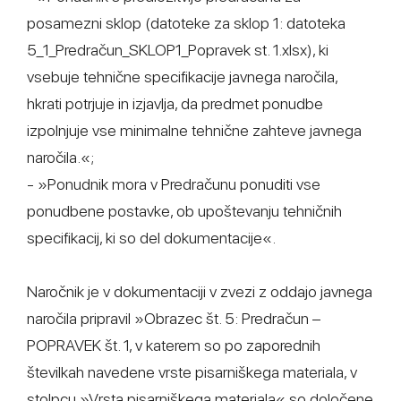
posamezni sklop (datoteke za sklop 1: datoteka
5_1_Predračun_SKLOP1_Popravek st. 1.xlsx), ki
vsebuje tehnične specifikacije javnega naročila,
hkrati potrjuje in izjavlja, da predmet ponudbe
izpolnjuje vse minimalne tehnične zahteve javnega
naročila.«;
- »Ponudnik mora v Predračunu ponuditi vse
ponudbene postavke, ob upoštevanju tehničnih
specifikacij, ki so del dokumentacije«.
Naročnik je v dokumentaciji v zvezi z oddajo javnega
naročila pripravil »Obrazec št. 5: Predračun –
POPRAVEK št. 1, v katerem so po zaporednih
številkah navedene vrste pisarniškega materiala, v
stolpcu »Vrsta pisarniškega materiala« so določene