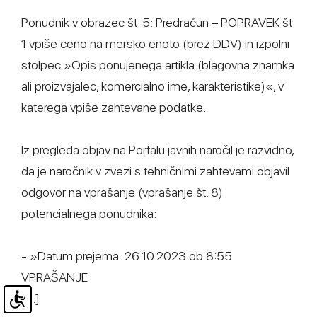
Ponudnik v obrazec št. 5: Predračun – POPRAVEK št.
1 vpiše ceno na mersko enoto (brez DDV) in izpolni
stolpec »Opis ponujenega artikla (blagovna znamka
ali proizvajalec, komercialno ime, karakteristike)«, v
katerega vpiše zahtevane podatke.
Iz pregleda objav na Portalu javnih naročil je razvidno,
da je naročnik v zvezi s tehničnimi zahtevami objavil
odgovor na vprašanje (vprašanje št. 8)
potencialnega ponudnika:
- »Datum prejema: 26.10.2023 ob 8:55
VPRAŠANJE
[…]