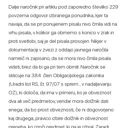
Dalje naročnik pri artiklu pod zaporedno številko 229
povzema odgovor izbranega ponudnika, kjer ta
navaja, da se pri ponujenem pisalu nivo črnila vidi na
vrhu pisala, v kolikor ga obrnemo s konico v zrak in
proti svetlobi, saj je del pisala prosojen. Nikjer v
dokumentaciji v zvezi z oddajo javnega naročila
namreč ni zapisano, da se mora nivo črnila pisala
videti, brez da bi ga pri tem obrnili. Naročnik se
sklicuje na 384. člen Obligacijskega zakonika
(Uradni list RS, št. 97/07 s sprem.; v nadaljevanju:
OZ), ki določa, da ima v primeru, ko je obveznost
dva ali več predmetov, vendar mora dolžnik dati
enega, da bo prost obveznosti, če ni dogovorjeno
kaj drugega, pravico izbire dolžnik in obveznost
preneha, ko izroči predmet, ki ga je izbral. Zaradi