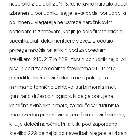
nasprotju z določili ZJN-3, ko je javno naročilo oddal
izbranemu ponudniku, saj je le-ta oddal ponudbo, ki
po mnenju vlagatelja ne ustreza naročnikovim
potrebam in zahtevam, kot jih je določil v tehničnih
specifikacijah dokumentacije v zvezi z oddajo
javnega naročila pri artiklih pod zaporednimi
številkami 216, 217 in 229. Izbrani ponudnik naj bi pri
pisalih pod zaporednima številkama 216 in 217
ponudil kemična svinčnika, ki ne izpolnjujeta
minimalne tehnične zahteve, saj bi morala imeti
gumirano držalo oz. »grip«, ki pa ga ponujena
kemična svinčnika nimata, zaradi česar tudi nista
enakovredna primerljivima kemičnima svinčnikoma,
ki ju je določil naročnik. Pri artiklu pod zaporedno
številko 229 pa naj bi po navedbah vlagatelja izbrani