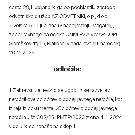
cesta 29, Ljubljana, ki ga po pooblastilu zastopa
odvetniška družba AZ ODVETNIKI, o.p., d.o.o.,
Tivolska 50, Ljubljana (v nadaljevanju: vlagatelj),
zoper ravnanje naročnika UNIVERZA v MARIBORU,
Slomškov trg 15, Maribor (v nadaljevanju: naročnik),
20. 2. 2024
odločila:
1. Zahtevku za revizijo se ugodi in se razveljavi
naročnikova odločitev o oddaji javnega naročila, kot
izhaja iz dokumenta »Odločitev o oddaji javnega
naročila« št. 302/29-PMTP/2023 z dne 4. 1. 2024,
v delu, ki se nanaša na sklop 1.