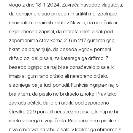
vlogo z dne 18. 1. 2024. Zavrača navedbe vlagatelja,
da ponujeno blago pri spornih artiklih ne izpolnjuje
minimalnih tehničnih zahtev. Navaja, da naročnik ni
nikjer izrecno zapisal, da morata imeti pisali pod
zaporednima številkama 216 in 217 gumiran grip,
hkrati pa pojasnjuje, da beseda »grip« pomeni
držalo oz. del pisala, za katerega ga držimo. Z
besedo »grip« pa naj bi se označevalo pisala, ki
imajo ali gumirano držalo ali narebreno držalo,
slednjega pa je tudi ponudil. Funkcija »gripa« naj bi
bila v tem, da pisalo ne bi drselo iz roke. Prav tako
zavrača očitek, da je pri artiklu pod zaporedno
številko 229 ponudil neustrezno pisalo, ki naj ne bi
imelo vidnega nivoja črnila. Pri ponujenem pisalu se
nivo črnila vidi na vrhu pisala, v kolikor ga obrnemo s