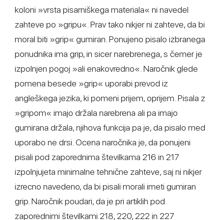
koloni »vrsta pisarniškega materiala« ni navedel
zahteve po »gripu«. Prav tako nikjer ni zahteve, da bi
moral biti »grip« gumiran. Ponujeno pisalo izbranega
ponudnika ima grip, in sicer narebrenega, s čemer je
izpolnjen pogoj »ali enakovredno«. Naročnik glede
pomena besede »grip« uporabi prevod iz
angleškega jezika, ki pomeni prijem, oprijem. Pisala z
»gripom« imajo držala narebrena ali pa imajo
gumirana držala, njihova funkcija pa je, da pisalo med
uporabo ne drsi. Ocena naročnika je, da ponujeni
pisali pod zaporednima številkama 216 in 217
izpolnjujeta minimalne tehnične zahteve, saj ni nikjer
izrecno navedeno, da bi pisali morali imeti gumiran
grip. Naročnik poudari, da je pri artiklih pod
zaporednimi številkami 218, 220, 222 in 227