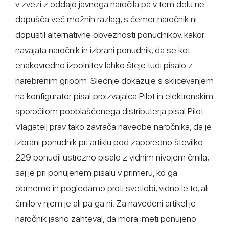
v zvezi z oddajo javnega naročila pa v tem delu ne
dopušča več možnih razlag, s čemer naročnik ni
dopustil alternativne obveznosti ponudnikov, kakor
navajata naročnik in izbrani ponudnik, da se kot
enakovredno izpolnitev lahko šteje tudi pisalo z
narebrenim gripom. Slednje dokazuje s sklicevanjem
na konfigurator pisal proizvajalca Pilot in elektronskim
sporočilom pooblaščenega distributerja pisal Pilot.
Vlagatelj prav tako zavrača navedbe naročnika, da je
izbrani ponudnik pri artiklu pod zaporedno številko
229 ponudil ustrezno pisalo z vidnim nivojem črnila,
saj je pri ponujenem pisalu v primeru, ko ga
obrnemo in pogledamo proti svetlobi, vidno le to, ali
črnilo v njem je ali pa ga ni. Za navedeni artikel je
naročnik jasno zahteval, da mora imeti ponujeno