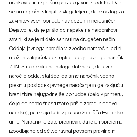
učinkovito in uspešno porabo javnih sredstev. Dalje
se ni mogoče strinjati z vlagateljem, da je razlog za
zavrnitev vseh ponudb navidezen in neresničen.
Dejstvo je, da je prišlo do napake na naročnikovi
strani, ki se je ni dalo sanirati na drugačen način.
Oddaja javnega naročila v izvedbo namreč ni edini
možen zaključek postopka oddaje javnega naročila.
ZJN-3 naročniku ne nalaga dolžnosti, da javno
naročilo odda, stališče, da sme naročnik vedno
prekiniti postopek javnega naročanja in ga zaključiti
brez izbire najugodnejše ponudbe (celo v primeru,
če je do nemožnosti izbire prišlo zaradi njegove
napake), pa izhaja tudi iz prakse Sodišča Evropske
unije. Naročnik je zato prepričan, da je pri sprejemu
izpodbijane odločitve ravnal povsem pravilno in