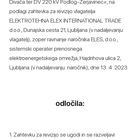
Divača ter DV 220 kV Podlog-Žerjavinec«, na
podlagi zahtevka za revizijo vlagatelja
ELEKTROTEHNA ELEX INTERNATIONAL TRADE
d.o.o., Dunajska cesta 21, Ljubljana (v nadaljevanju:
vlagatelj), zoper ravnanje naročnika ELES, d.o.o.,
sistemski operater prenosnega
elektroenergetskega omrežja, Hajdrihova ulica 2,
Ljubljana (v nadaljevanju: naročnik), dne 13. 4. 2023
odločila:
1. Zahtevku za revizijo se ugodi in se razveljavi