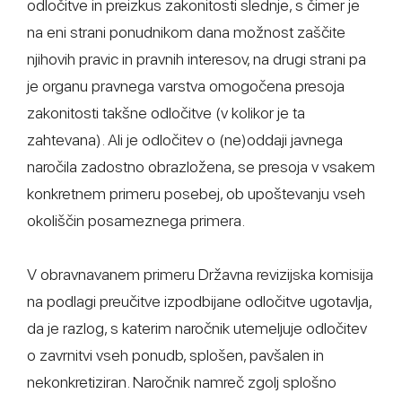
odločitve in preizkus zakonitosti slednje, s čimer je
na eni strani ponudnikom dana možnost zaščite
njihovih pravic in pravnih interesov, na drugi strani pa
je organu pravnega varstva omogočena presoja
zakonitosti takšne odločitve (v kolikor je ta
zahtevana). Ali je odločitev o (ne)oddaji javnega
naročila zadostno obrazložena, se presoja v vsakem
konkretnem primeru posebej, ob upoštevanju vseh
okoliščin posameznega primera.
V obravnavanem primeru Državna revizijska komisija
na podlagi preučitve izpodbijane odločitve ugotavlja,
da je razlog, s katerim naročnik utemeljuje odločitev
o zavrnitvi vseh ponudb, splošen, pavšalen in
nekonkretiziran. Naročnik namreč zgolj splošno