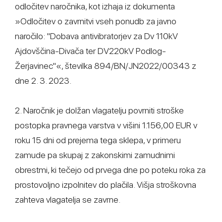
odločitev naročnika, kot izhaja iz dokumenta
»Odločitev o zavrnitvi vseh ponudb za javno
naročilo: "Dobava antivibratorjev za Dv 110kV
Ajdovščina-Divača ter DV220kV Podlog-
Žerjavinec"«, številka 894/BN/JN2022/00343 z
dne 2. 3. 2023.
2. Naročnik je dolžan vlagatelju povrniti stroške
postopka pravnega varstva v višini 1.156,00 EUR v
roku 15 dni od prejema tega sklepa, v primeru
zamude pa skupaj z zakonskimi zamudnimi
obrestmi, ki tečejo od prvega dne po poteku roka za
prostovoljno izpolnitev do plačila. Višja stroškovna
zahteva vlagatelja se zavrne.