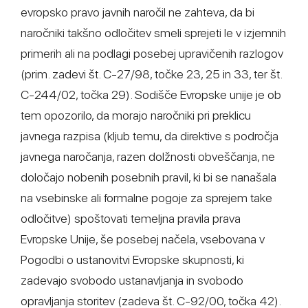
evropsko pravo javnih naročil ne zahteva, da bi
naročniki takšno odločitev smeli sprejeti le v izjemnih
primerih ali na podlagi posebej upravičenih razlogov
(prim. zadevi št. C-27/98, točke 23, 25 in 33, ter št.
C-244/02, točka 29). Sodišče Evropske unije je ob
tem opozorilo, da morajo naročniki pri preklicu
javnega razpisa (kljub temu, da direktive s področja
javnega naročanja, razen dolžnosti obveščanja, ne
določajo nobenih posebnih pravil, ki bi se nanašala
na vsebinske ali formalne pogoje za sprejem take
odločitve) spoštovati temeljna pravila prava
Evropske Unije, še posebej načela, vsebovana v
Pogodbi o ustanovitvi Evropske skupnosti, ki
zadevajo svobodo ustanavljanja in svobodo
opravljanja storitev (zadeva št. C-92/00, točka 42).