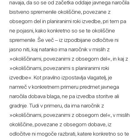
navaja, da so se od začetka oddaje javnega naročila
bistveno spremenile okoliščine, povezane z
obsegom del in planiranimi roki izvedbe, pri tem pa
ne pojasni, kako konkretno so se te okoliščine
spremenile. Še več – iz izpodbijane odločitve ni
jasno niti, kaj natanko ima naročnik v mislih z
»okoliščinami, povezanimi z obsegom del«, in kaj z
»okoliščinami, povezanimi s planiranimi roki
izvedbe«. Kot pravilno izpostavlja vlagatelj, je
namreč v konkretnem primeru predmet javnega
naročila dobava blaga, ne pa izvedba storitve ali
gradnje. Tudi v primeru, da ima naročnik z
»okoliščinami, povezanimi z obsegom del«, v mislih
okoliščine, povezane z obsegom dobave, iz
odločitve ni mogoče razbrati, katere konkretno so te