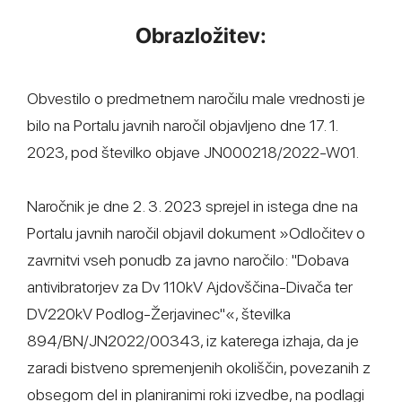
Obrazložitev:
Obvestilo o predmetnem naročilu male vrednosti je
bilo na Portalu javnih naročil objavljeno dne 17. 1.
2023, pod številko objave JN000218/2022-W01.
Naročnik je dne 2. 3. 2023 sprejel in istega dne na
Portalu javnih naročil objavil dokument »Odločitev o
zavrnitvi vseh ponudb za javno naročilo: "Dobava
antivibratorjev za Dv 110kV Ajdovščina-Divača ter
DV220kV Podlog-Žerjavinec"«, številka
894/BN/JN2022/00343, iz katerega izhaja, da je
zaradi bistveno spremenjenih okoliščin, povezanih z
obsegom del in planiranimi roki izvedbe, na podlagi