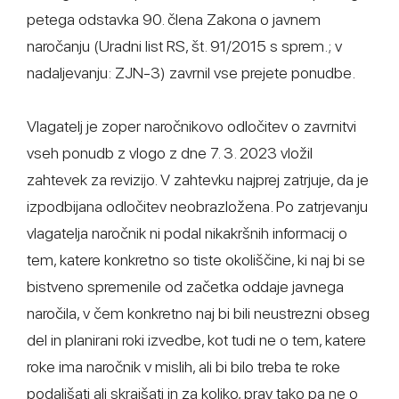
petega odstavka 90. člena Zakona o javnem
naročanju (Uradni list RS, št. 91/2015 s sprem.; v
nadaljevanju: ZJN-3) zavrnil vse prejete ponudbe.
Vlagatelj je zoper naročnikovo odločitev o zavrnitvi
vseh ponudb z vlogo z dne 7. 3. 2023 vložil
zahtevek za revizijo. V zahtevku najprej zatrjuje, da je
izpodbijana odločitev neobrazložena. Po zatrjevanju
vlagatelja naročnik ni podal nikakršnih informacij o
tem, katere konkretno so tiste okoliščine, ki naj bi se
bistveno spremenile od začetka oddaje javnega
naročila, v čem konkretno naj bi bili neustrezni obseg
del in planirani roki izvedbe, kot tudi ne o tem, katere
roke ima naročnik v mislih, ali bi bilo treba te roke
podaljšati ali skrajšati in za koliko, prav tako pa ne o