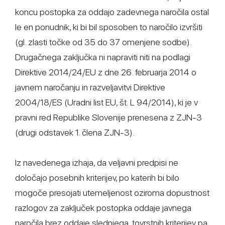
koncu postopka za oddajo zadevnega naročila ostal
le en ponudnik, ki bi bil sposoben to naročilo izvršiti
(gl. zlasti točke od 35 do 37 omenjene sodbe).
Drugačnega zaključka ni napraviti niti na podlagi
Direktive 2014/24/EU z dne 26. februarja 2014 o
javnem naročanju in razveljavitvi Direktive
2004/18/ES (Uradni list EU, št. L 94/2014), ki je v
pravni red Republike Slovenije prenesena z ZJN-3
(drugi odstavek 1. člena ZJN-3).
Iz navedenega izhaja, da veljavni predpisi ne
določajo posebnih kriterijev, po katerih bi bilo
mogoče presojati utemeljenost oziroma dopustnost
razlogov za zaključek postopka oddaje javnega
naročila brez oddaje slednjega, tovrstnih kriterijev pa