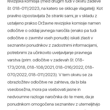
revizijska komisija (med drugim tudi v okviru zadeve
št. 018-011/2023, na katero se sklicuje vlagatelj). Kot
pravilno izpostavljata že stranki sami, je v skladu z
ustaljeno prakso Državne revizijske komisije namen
odločitve o oddaji javnega naročila (enako pa tudi
odločitve o zavrnitvi vseh ponudb) iskati zlasti v
seznanitvi ponudnikov z zadostnimi informacijami,
potrebnimi za učinkovito uveljavljanje pravnega
varstva (prim. odločitve v zadevah št. 018-
173/2018, 018-108/2021, 018-016/2022, 018-
070/2022, 018-011/2023). V tem okviru se za
obrazložitev odločitve ne zahteva, da bi bila
vseobsežna, mora pa vsebovati jasne in
nedvoumne razloge naročnika do te mere, da je
ponudnikom omogočena seznanitev z utemeljitvijo