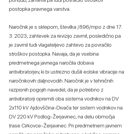
postopka pravnega varstva.
Naročnik je s sklepom, številka /896/mpo z dne 17.
3. 2023, zahtevek za revizijo zavrnil, posledično pa
je zavrnil tudi vlagateljevo zahtevo za povračilo
stroškov postopka. Navaja, da je vsebina
predmetnega javnega naročila dobava
antivibratorjev, ki bi ustrezno dušili eolske vibracije na
naročnikovih daljnovodih. Naročnik je v tehničnih
razpisnih pogojih navedel, da je potrebno z
antivibratorji opremiti oba sistema vodnikov na DV
2x110 kV Ajdovščina-Divača ter sistem vodnikov na
DV 220 kV Podlog-Žerjavinec, na delu območja
trase Cirkovce-Žerjavinec. Pri predmetnem javnem