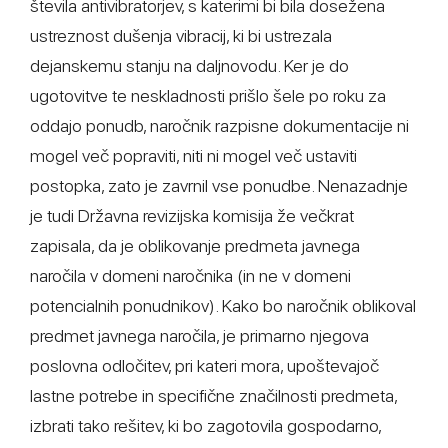
števila antivibratorjev, s katerimi bi bila dosežena
ustreznost dušenja vibracij, ki bi ustrezala
dejanskemu stanju na daljnovodu. Ker je do
ugotovitve te neskladnosti prišlo šele po roku za
oddajo ponudb, naročnik razpisne dokumentacije ni
mogel več popraviti, niti ni mogel več ustaviti
postopka, zato je zavrnil vse ponudbe. Nenazadnje
je tudi Državna revizijska komisija že večkrat
zapisala, da je oblikovanje predmeta javnega
naročila v domeni naročnika (in ne v domeni
potencialnih ponudnikov). Kako bo naročnik oblikoval
predmet javnega naročila, je primarno njegova
poslovna odločitev, pri kateri mora, upoštevajoč
lastne potrebe in specifične značilnosti predmeta,
izbrati tako rešitev, ki bo zagotovila gospodarno,