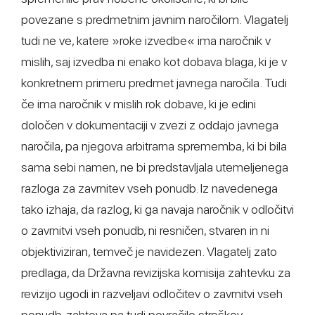
povezane s predmetnim javnim naročilom. Vlagatelj
tudi ne ve, katere »roke izvedbe« ima naročnik v
mislih, saj izvedba ni enako kot dobava blaga, ki je v
konkretnem primeru predmet javnega naročila. Tudi
če ima naročnik v mislih rok dobave, ki je edini
določen v dokumentaciji v zvezi z oddajo javnega
naročila, pa njegova arbitrarna sprememba, ki bi bila
sama sebi namen, ne bi predstavljala utemeljenega
razloga za zavrnitev vseh ponudb. Iz navedenega
tako izhaja, da razlog, ki ga navaja naročnik v odločitvi
o zavrnitvi vseh ponudb, ni resničen, stvaren in ni
objektiviziran, temveč je navidezen. Vlagatelj zato
predlaga, da Državna revizijska komisija zahtevku za
revizijo ugodi in razveljavi odločitev o zavrnitvi vseh
ponudb, zahteva pa tudi povračilo stroškov