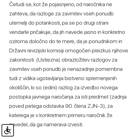
Četudi se, kot že pojasnjeno, od naročnika ne
zahteva, da razloge za zavrnitev vseh ponudb
utemelji do potankosti, pa se po drugi strani
vendarle pričakuje, da jih navede jasno in konkretno
oziroma določno do te mere, da je ponudnikom in
Državni revizijski komisiji omogočen preizkus njihove
zakonitosti. (Ustrezna) obrazložitev razlogov za
zavrnitev vseh ponudb je nenazadnje pomembna
tudi z vidika ugotavljanja bistveno spremenjenih
okoliščin, ki so (edini) razlog za izvedbo novega
postopka javnega naročanja za isti predmet (zadnja
poved petega odstavka 90. člena ZJN-3), za
katerega je v konkretnem primeru naročnik že
navedel, da ga namerava izvesti.