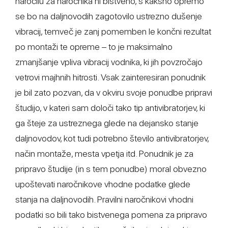
naročilu za naročnika ni bistveno, s kakšno opremo
se bo na daljnovodih zagotovilo ustrezno dušenje
vibracij, temveč je zanj pomemben le končni rezultat
po montaži te opreme – to je maksimalno
zmanjšanje vpliva vibracij vodnika, ki jih povzročajo
vetrovi majhnih hitrosti. Vsak zainteresiran ponudnik
je bil zato pozvan, da v okviru svoje ponudbe pripravi
študijo, v kateri sam določi tako tip antivibratorjev, ki
ga šteje za ustreznega glede na dejansko stanje
daljnovodov, kot tudi potrebno število antivibratorjev,
način montaže, mesta vpetja itd. Ponudnik je za
pripravo študije (in s tem ponudbe) moral obvezno
upoštevati naročnikove vhodne podatke glede
stanja na daljnovodih. Pravilni naročnikovi vhodni
podatki so bili tako bistvenega pomena za pripravo