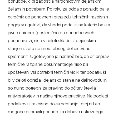
ponudbe, ki bi zadostila naročnikovim dejanskim
željam in potrebam. Po roku za oddajo ponudb pa je
naročnik ob ponovnem pregledu tehničnih razpisnih
pogojev ugotovil, da vhodni podatki, na katerih bazira
javno naročilo (posledično pa ponudbe vseh
ponudnikov), niso v celoti skladni z dejanskim
stanjem, zato se mora obseg del bistveno
spremeniti. Ugotovljeno je namreč bilo, da pri pripravi
tehnične razpisne dokumentacije niso bili
upoštevani vsi potrebni tehnični vidiki ter podatki, ki
bi v celoti odražali dejansko stanje na daljnovodu in
so nujno potrebni za pravilno določitev števila
antivibratorjev in načina njihove pritrditve. Na podlagi
podatkov iz razpisne dokumentacije torej ni bilo
mogoče pripraviti ponudb za dobavo ustreznega