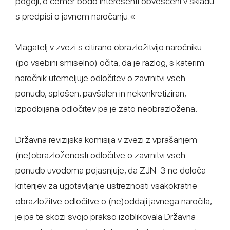
pogoji, o čemer bodo interesenti obveščeni v skladu
s predpisi o javnem naročanju.«
Vlagatelj v zvezi s citirano obrazložitvijo naročniku
(po vsebini smiselno) očita, da je razlog, s katerim
naročnik utemeljuje odločitev o zavrnitvi vseh
ponudb, splošen, pavšalen in nekonkretiziran,
izpodbijana odločitev pa je zato neobrazložena.
Državna revizijska komisija v zvezi z vprašanjem
(ne)obrazloženosti odločitve o zavrnitvi vseh
ponudb uvodoma pojasnjuje, da ZJN-3 ne določa
kriterijev za ugotavljanje ustreznosti vsakokratne
obrazložitve odločitve o (ne)oddaji javnega naročila,
je pa te skozi svojo prakso izoblikovala Državna