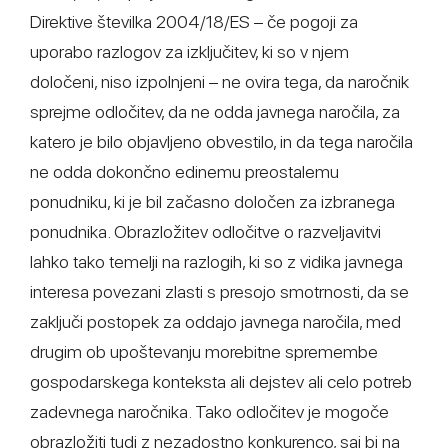
Direktive številka 2004/18/ES – če pogoji za
uporabo razlogov za izključitev, ki so v njem
določeni, niso izpolnjeni – ne ovira tega, da naročnik
sprejme odločitev, da ne odda javnega naročila, za
katero je bilo objavljeno obvestilo, in da tega naročila
ne odda dokončno edinemu preostalemu
ponudniku, ki je bil začasno določen za izbranega
ponudnika. Obrazložitev odločitve o razveljavitvi
lahko tako temelji na razlogih, ki so z vidika javnega
interesa povezani zlasti s presojo smotrnosti, da se
zaključi postopek za oddajo javnega naročila, med
drugim ob upoštevanju morebitne spremembe
gospodarskega konteksta ali dejstev ali celo potreb
zadevnega naročnika. Tako odločitev je mogoče
obrazložiti tudi z nezadostno konkurenco, saj bi na