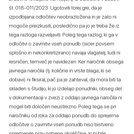
št. 018-011/2023. Ugotoviti torej gre, da je
izpodbijana odločitev neobrazložena in je zato ni
mogoče preizkusiti, posledično pa jo je treba že iz
tega razloga razveljaviti. Poleg tega razlog, ki ga v
odločitvi o zavrnitvi vseh ponudb (sicer povsem
splošno in nekonkretizirano) navaja vlagatelj, tudi ni
resničen, temveč je navidezen. Ker naročnik obsega
javnega naročila (tj. količine in vrste blaga, ki se
dobavi) ni fiksiral, pač pa je zahteval, da mora biti ta
skladen s študijo, ki jo izdelajo ponudniki, obseg del
v dokumentaciji v zvezi z oddajo javnega naročila ni
mogel biti določen neustrezno. Poleg tega se pri
naročniku od roka za oddajo ponudb do sprejema
odločitve o zavrnitvi vseh ponudb niso bistveno
spremenile prav nobene okoliščine, ki bi bile