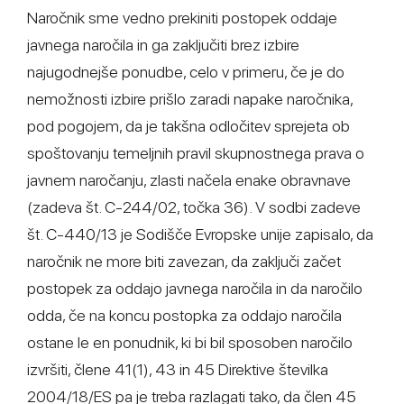
Naročnik sme vedno prekiniti postopek oddaje
javnega naročila in ga zaključiti brez izbire
najugodnejše ponudbe, celo v primeru, če je do
nemožnosti izbire prišlo zaradi napake naročnika,
pod pogojem, da je takšna odločitev sprejeta ob
spoštovanju temeljnih pravil skupnostnega prava o
javnem naročanju, zlasti načela enake obravnave
(zadeva št. C-244/02, točka 36). V sodbi zadeve
št. C-440/13 je Sodišče Evropske unije zapisalo, da
naročnik ne more biti zavezan, da zaključi začet
postopek za oddajo javnega naročila in da naročilo
odda, če na koncu postopka za oddajo naročila
ostane le en ponudnik, ki bi bil sposoben naročilo
izvršiti, člene 41(1), 43 in 45 Direktive številka
2004/18/ES pa je treba razlagati tako, da člen 45