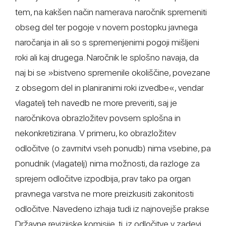
tem, na kakšen način namerava naročnik spremeniti
obseg del ter pogoje v novem postopku javnega
naročanja in ali so s spremenjenimi pogoji mišljeni
roki ali kaj drugega. Naročnik le splošno navaja, da
naj bi se »bistveno spremenile okoliščine, povezane
z obsegom del in planiranimi roki izvedbe«, vendar
vlagatelj teh navedb ne more preveriti, saj je
naročnikova obrazložitev povsem splošna in
nekonkretizirana. V primeru, ko obrazložitev
odločitve (o zavrnitvi vseh ponudb) nima vsebine, pa
ponudnik (vlagatelj) nima možnosti, da razloge za
sprejem odločitve izpodbija, prav tako pa organ
pravnega varstva ne more preizkusiti zakonitosti
odločitve. Navedeno izhaja tudi iz najnovejše prakse
Državne revizijske komisije, tj. iz odločitve v zadevi