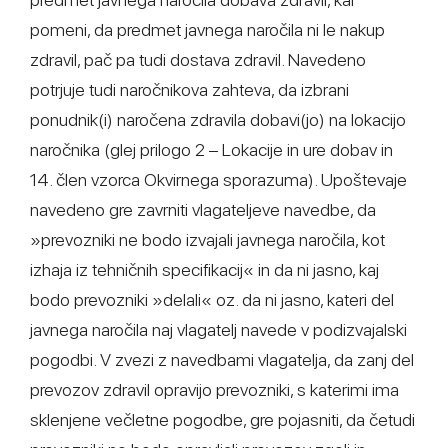
pomeni, da predmet javnega naročila ni le nakup
zdravil, pač pa tudi dostava zdravil. Navedeno
potrjuje tudi naročnikova zahteva, da izbrani
ponudnik(i) naročena zdravila dobavi(jo) na lokacijo
naročnika (glej prilogo 2 – Lokacije in ure dobav in
14. člen vzorca Okvirnega sporazuma). Upoštevaje
navedeno gre zavrniti vlagateljeve navedbe, da
»prevozniki ne bodo izvajali javnega naročila, kot
izhaja iz tehničnih specifikacij« in da ni jasno, kaj
bodo prevozniki »delali« oz. da ni jasno, kateri del
javnega naročila naj vlagatelj navede v podizvajalski
pogodbi. V zvezi z navedbami vlagatelja, da zanj del
prevozov zdravil opravijo prevozniki, s katerimi ima
sklenjene večletne pogodbe, gre pojasniti, da četudi