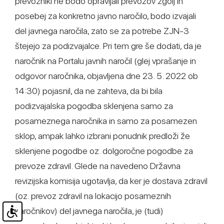
prevozniki ne bodo opravljali prevozov zgolj in
posebej za konkretno javno naročilo, bodo izvajali
del javnega naročila, zato se za potrebe ZJN-3
štejejo za podizvajalce. Pri tem gre še dodati, da je
naročnik na Portalu javnih naročil (glej vprašanje in
odgovor naročnika, objavljena dne 23. 5. 2022 ob
14:30) pojasnil, da ne zahteva, da bi bila
podizvajalska pogodba sklenjena samo za
posameznega naročnika in samo za posamezen
sklop, ampak lahko izbrani ponudnik predloži že
sklenjene pogodbe oz. dolgoročne pogodbe za
prevoze zdravil. Glede na navedeno Državna
revizijska komisija ugotavlja, da ker je dostava zdravil
(oz. prevoz zdravil na lokacijo posameznih
naročnikov) del javnega naročila, je (tudi)