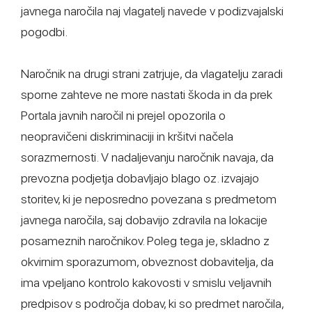
javnega naročila naj vlagatelj navede v podizvajalski
pogodbi.
Naročnik na drugi strani zatrjuje, da vlagatelju zaradi
sporne zahteve ne more nastati škoda in da prek
Portala javnih naročil ni prejel opozorila o
neopravičeni diskriminaciji in kršitvi načela
sorazmernosti. V nadaljevanju naročnik navaja, da
prevozna podjetja dobavljajo blago oz. izvajajo
storitev, ki je neposredno povezana s predmetom
javnega naročila, saj dobavijo zdravila na lokacije
posameznih naročnikov. Poleg tega je, skladno z
okvirnim sporazumom, obveznost dobavitelja, da
ima vpeljano kontrolo kakovosti v smislu veljavnih
predpisov s področja dobav, ki so predmet naročila,