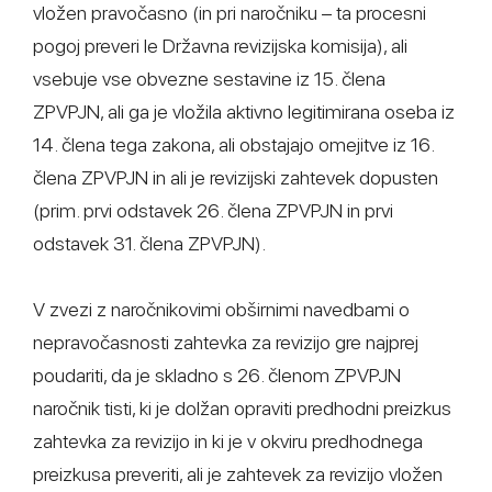
vložen pravočasno (in pri naročniku – ta procesni
pogoj preveri le Državna revizijska komisija), ali
vsebuje vse obvezne sestavine iz 15. člena
ZPVPJN, ali ga je vložila aktivno legitimirana oseba iz
14. člena tega zakona, ali obstajajo omejitve iz 16.
člena ZPVPJN in ali je revizijski zahtevek dopusten
(prim. prvi odstavek 26. člena ZPVPJN in prvi
odstavek 31. člena ZPVPJN).
V zvezi z naročnikovimi obširnimi navedbami o
nepravočasnosti zahtevka za revizijo gre najprej
poudariti, da je skladno s 26. členom ZPVPJN
naročnik tisti, ki je dolžan opraviti predhodni preizkus
zahtevka za revizijo in ki je v okviru predhodnega
preizkusa preveriti, ali je zahtevek za revizijo vložen