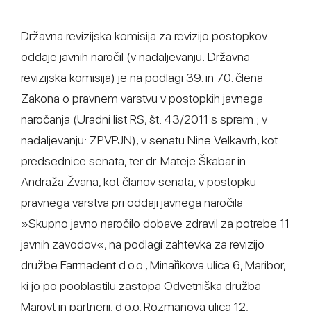
Državna revizijska komisija za revizijo postopkov
oddaje javnih naročil (v nadaljevanju: Državna
revizijska komisija) je na podlagi 39. in 70. člena
Zakona o pravnem varstvu v postopkih javnega
naročanja (Uradni list RS, št. 43/2011 s sprem.; v
nadaljevanju: ZPVPJN), v senatu Nine Velkavrh, kot
predsednice senata, ter dr. Mateje Škabar in
Andraža Žvana, kot članov senata, v postopku
pravnega varstva pri oddaji javnega naročila
»Skupno javno naročilo dobave zdravil za potrebe 11
javnih zavodov«, na podlagi zahtevka za revizijo
družbe Farmadent d.o.o., Minařikova ulica 6, Maribor,
ki jo po pooblastilu zastopa Odvetniška družba
Marovt in partnerji, d.o.o, Rozmanova ulica 12,