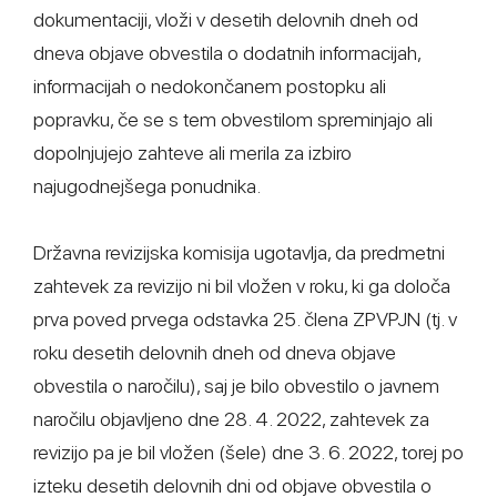
dokumentaciji, vloži v desetih delovnih dneh od
dneva objave obvestila o dodatnih informacijah,
informacijah o nedokončanem postopku ali
popravku, če se s tem obvestilom spreminjajo ali
dopolnjujejo zahteve ali merila za izbiro
najugodnejšega ponudnika.
Državna revizijska komisija ugotavlja, da predmetni
zahtevek za revizijo ni bil vložen v roku, ki ga določa
prva poved prvega odstavka 25. člena ZPVPJN (tj. v
roku desetih delovnih dneh od dneva objave
obvestila o naročilu), saj je bilo obvestilo o javnem
naročilu objavljeno dne 28. 4. 2022, zahtevek za
revizijo pa je bil vložen (šele) dne 3. 6. 2022, torej po
izteku desetih delovnih dni od objave obvestila o