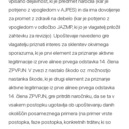
vpisano dejavnost, ki je predmet naročila (kar je
potrjeno z vpogledom v AJPES) in da ima dovoljenje
za promet z zdravili na debelo (kar je potrjeno z
vpogledom v odločbo JAZMP, ki jo je vlagatelj priložil
zahtevku za revizijo). Upoštevaje navedeno gre
vlagatelju priznati interes za sklenitev okvirnega
sporazuma, ki je prvi element za priznanje aktivne
legitimacije iz prve alinee prvega odstavka 14. člena
ZPVPJN. V zvezi z nastalo škodo oz. možnostjo
nastanka škode, ki je drugi element za priznanje
aktivne legitimacije iz prve alinee prvega odstavka
14. člena ZPVPJN, gre pritrditi naročniku, da se ta v
vsakem postopku ugotavlja ob upoštevanju danih
okoliščin posameznega primera (na primer vrste
postopka, faze postopka, konkretnih trditev, ki so