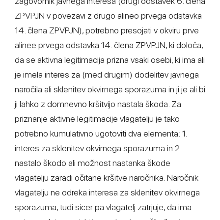
zagovornik javnega interesa (drugi odstavek 6. člena
ZPVPJN v povezavi z drugo alineo prvega odstavka
14. člena ZPVPJN), potrebno presojati v okviru prve
alinee prvega odstavka 14. člena ZPVPJN, ki določa,
da se aktivna legitimacija prizna vsaki osebi, ki ima ali
je imela interes za (med drugim) dodelitev javnega
naročila ali sklenitev okvirnega sporazuma in ji je ali bi
ji lahko z domnevno kršitvijo nastala škoda. Za
priznanje aktivne legitimacije vlagatelju je tako
potrebno kumulativno ugotoviti dva elementa: 1.
interes za sklenitev okvirnega sporazuma in 2.
nastalo škodo ali možnost nastanka škode
vlagatelju zaradi očitane kršitve naročnika. Naročnik
vlagatelju ne odreka interesa za sklenitev okvirnega
sporazuma, tudi sicer pa vlagatelj zatrjuje, da ima