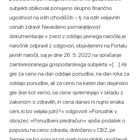
subjekti oblikovali ponujeno skupno finančno
ugodnost na istih izhodiščih – tj. na istih veljavnih
cenah zdravil. Navedeno pomanjkljivost
dokumentacije v zvezi z oddajo javnega naročila je
naročnik odpravil z odgovori, objavljenimi na Portalu
javnih naročil, saj je dne 26. 5. 2022 na vprašanje
zainteresiranega gospodarskega subjekta »[…] Ali
gre za ceno na dan oddaje ponudbe, na dan roka za
oddajo ponudbe, ali za ceno na kateri dan dejansko
gre (ker kot vemo, se cene spreminjajo v skladu z
zakonom o zdravilih, in cena danes ni nujno enaka
ceni, ki bo veljala jutri)?« odgovoril »Ponudnik v
obrazec »Ponudbeni predračun« vpiše podatek o
popustu na ceno zdravila, določeno v CBZ, pri
čemer se bo popust pri vseh ponudnikih upošteval