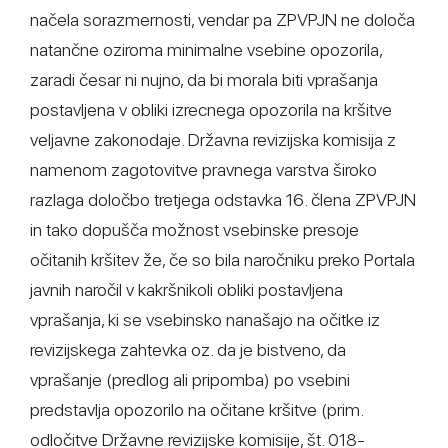
načela sorazmernosti, vendar pa ZPVPJN ne določa
natančne oziroma minimalne vsebine opozorila,
zaradi česar ni nujno, da bi morala biti vprašanja
postavljena v obliki izrecnega opozorila na kršitve
veljavne zakonodaje. Državna revizijska komisija z
namenom zagotovitve pravnega varstva široko
razlaga določbo tretjega odstavka 16. člena ZPVPJN
in tako dopušča možnost vsebinske presoje
očitanih kršitev že, če so bila naročniku preko Portala
javnih naročil v kakršnikoli obliki postavljena
vprašanja, ki se vsebinsko nanašajo na očitke iz
revizijskega zahtevka oz. da je bistveno, da
vprašanje (predlog ali pripomba) po vsebini
predstavlja opozorilo na očitane kršitve (prim.
odločitve Državne revizijske komisije, št. 018-