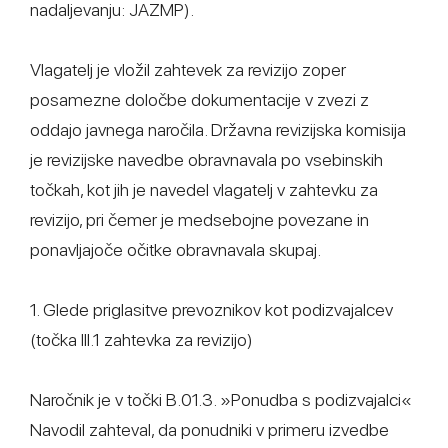
nadaljevanju: JAZMP).
Vlagatelj je vložil zahtevek za revizijo zoper
posamezne določbe dokumentacije v zvezi z
oddajo javnega naročila. Državna revizijska komisija
je revizijske navedbe obravnavala po vsebinskih
točkah, kot jih je navedel vlagatelj v zahtevku za
revizijo, pri čemer je medsebojne povezane in
ponavljajoče očitke obravnavala skupaj.
1. Glede priglasitve prevoznikov kot podizvajalcev
(točka III.1 zahtevka za revizijo)
Naročnik je v točki B.01.3. »Ponudba s podizvajalci«
Navodil zahteval, da ponudniki v primeru izvedbe