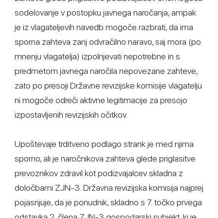
sodelovanje v postopku javnega naročanja, ampak
je iz vlagateljevih navedb mogoče razbrati, da ima
sporna zahteva zanj odvračilno naravo, saj mora (po
mnenju vlagatelja) izpolnjevati nepotrebne in s
predmetom javnega naročila nepovezane zahteve,
zato po presoji Državne revizijske komisije vlagatelju
ni mogoče odreči aktivne legitimacije za presojo
izpostavljenih revizijskih očitkov.
Upoštevaje trditveno podlago strank je med njima
sporno, ali je naročnikova zahteva glede priglasitve
prevoznikov zdravil kot podizvajalcev skladna z
določbami ZJN-3. Državna revizijska komisija najprej
pojasnjuje, da je ponudnik, skladno s 7. točko prvega
odstavka 2. člena ZJN-3 gospodarski subjekt, ki je