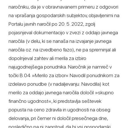
naročniku, da je v obravnavanem primeru z odgovori
na vprašanja gospodarskih subjektov, objavljenimi na
Portalu javnih naročil po 20. 5. 2022, zgolj
pojasnjeval dokumentacijo v zvezi z oddajo javnega
naročila (v delu, ki se nanaša na izvajanje javnega
naročila oz. na izvedbeno fazo), ne pa spreminjal ali
dopolnjeval zahtev ali merila za izbiro
najugodnejšega ponudnika. Naročnik je namreč v
točki B.04 »Merilo za izbor« Navodil ponudnikom za
izdelavo ponudbe (v nadaljevanju: Navodila) kot
merilo za oddajo javnega naročila določil »skupno
finančno ugodnost«, ki predstavlja seštevek
popusta na ceno zdravila in ugodnosti na obseg
delovanja, pri čemer ni določil presečnega dne,
posledično pa ni zagotovil, da bi vsi gospodarski