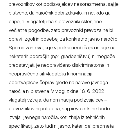
prevoznikov kot podizvajalcev nesorazmerna, saj je
bistveno, da naročnik dobi zdravilo, in ne, kdo ga
pripelje. Vlagatelj ima s prevozniki sklenjene
večletne pogodbe, zato prevozniki prevoza ne bi
opravili zgolj in posebej za konkretno javno naročilo.
Sporna zahteva, ki je v praksi neobičajna in si je na
nekaterih področjih (npr. gradbeništvu) ni mogoče
predstavljati, je neopravičeno diskriminatorna in
neopravičeno sili vlagatelja k nominaciji
podizvajalcev, čeprav glede na naravo javnega
naročila ni bistvena. V vlogi z dne 18. 6. 2022
vlagatelj vztraja, da nominacija podizvajalcev –
prevoznikov ni potrebna, saj prevozniki ne bodo
izvajali javnega naročila, kot izhaja iz tehničnih
specifikacij, zato tudi ni jasno, kateri del predmeta