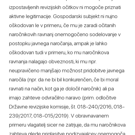
izpostavljenih revizijskih očitkov ni mogoče priznati
aktivne legitimacije. Gospodarski subjekt ni nujno
oškodovan le v primeru, če mu je zaradi očitanih
naročnikovih ravnanj onemogočeno sodelovanje v
postopku javnega naročanja, ampak je lahko
oškodovan tudi v primeru, ko mu naročnikova
ravnanja nalagajo obveznosti, ki mu npr.
neupravičeno manjšajo možnost pridobitve javnega
naročila (npr. da ne bi bil konkurenčen, če bi moral
ravnati na način, kot ga je določil naročnik) ali pa
imajo zahteve odvračilno naravo (prim. odločitve
Državne revizijske komisije, št. 018-240/2016, 018-
239/2017, 018-015/2019). V obravnavanem
primeru vlagatelj sicer ne zatrjuje, da mu naročnikova
zahteva glede priglasitve podizvajalcev onemogoča