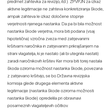
predmet zahtevka za revizijo, itd.). ZPVPJN za izkaz
aktivne legitimacije ne zahteva konkretiziranja škode,
ampak zahteva le izkaz določene stopnje
verjetnosti njenega nastanka. Da pa bi bila možnost
nastanka škode verjetna, mora biti podana (vsaj
hipotetična) vzročna zveza med zatrjevanimi
kršitvami naročnika in zatrjevanim prikrajšanjem na
strani vlagatelja, ki je nastalo (ali bi utegnila nastati)
zaradi naročnikovih kršitev. Ker mora biti torej nastala
škoda oziroma možnost nastanka škode, povezana
z zatrjevano kršitvijo, se bo Državna revizijska
komisija glede drugega elementa aktivne
legitimacije (nastanka škode oziroma možnosti
nastanka škode) opredelila pri obravnavi
posameznih vlagateljevih očitkov.