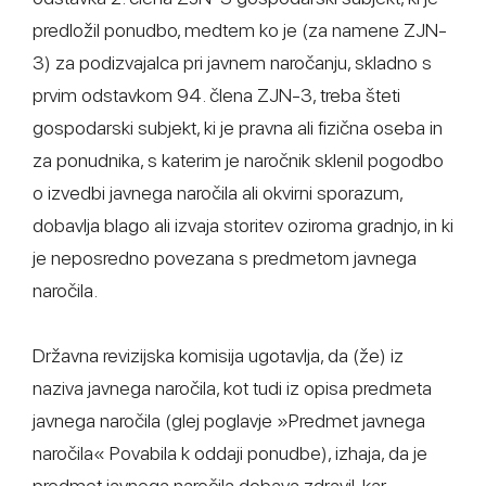
predložil ponudbo, medtem ko je (za namene ZJN-
3) za podizvajalca pri javnem naročanju, skladno s
prvim odstavkom 94. člena ZJN-3, treba šteti
gospodarski subjekt, ki je pravna ali fizična oseba in
za ponudnika, s katerim je naročnik sklenil pogodbo
o izvedbi javnega naročila ali okvirni sporazum,
dobavlja blago ali izvaja storitev oziroma gradnjo, in ki
je neposredno povezana s predmetom javnega
naročila.
Državna revizijska komisija ugotavlja, da (že) iz
naziva javnega naročila, kot tudi iz opisa predmeta
javnega naročila (glej poglavje »Predmet javnega
naročila« Povabila k oddaji ponudbe), izhaja, da je
predmet javnega naročila dobava zdravil, kar