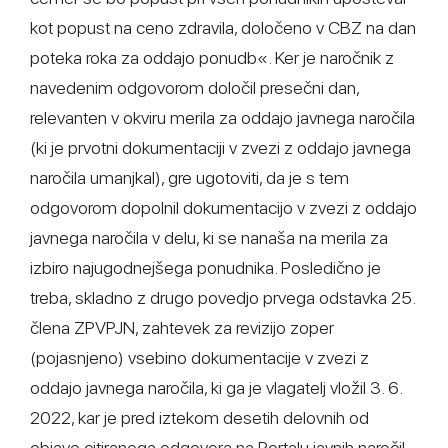
kot popust na ceno zdravila, določeno v CBZ na dan
poteka roka za oddajo ponudb«. Ker je naročnik z
navedenim odgovorom določil presečni dan,
relevanten v okviru merila za oddajo javnega naročila
(ki je prvotni dokumentaciji v zvezi z oddajo javnega
naročila umanjkal), gre ugotoviti, da je s tem
odgovorom dopolnil dokumentacijo v zvezi z oddajo
javnega naročila v delu, ki se nanaša na merila za
izbiro najugodnejšega ponudnika. Posledično je
treba, skladno z drugo povedjo prvega odstavka 25.
člena ZPVPJN, zahtevek za revizijo zoper
(pojasnjeno) vsebino dokumentacije v zvezi z
oddajo javnega naročila, ki ga je vlagatelj vložil 3. 6.
2022, kar je pred iztekom desetih delovnih od
objave citiranega odgovora na Portalu javnih naročil