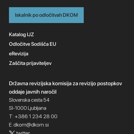
Iskalnik po odločitvah DKOM
Katalog IJZ
Odločitve Sodišča EU
eRevizija
Zaščita prijaviteljev
Državna revizijska komisija
za revizijo postopkov
oddaje javnih naročil
Slovenska cesta 54
SI-1000 Ljubljana
T: +386 1 234 28 00
dkom@dkom.si
E:
twitter