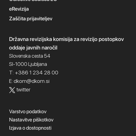
eRevizija
Zaščita prijaviteljev
Državna revizijska komisija
za revizijo postopkov
oddaje javnih naročil
Slovenska cesta 54
SI-1000 Ljubljana
T: +386 1 234 28 00
dkom@dkom.si
E:
twitter
Varstvo podatkov
Nastavitve piškotkov
Izjava o dostopnosti