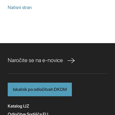
Natisni stran
Naročite se na e-novice
Iskalnik po odločitvah DKOM
Katalog IJZ
Odločitve Sodišča EU