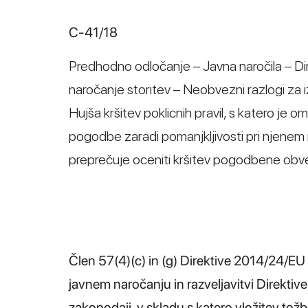
C‑41/18
Predhodno odločanje – Javna naročila – Di
naročanje storitev – Neobvezni razlogi za i
Hujša kršitev poklicnih pravil, s katero j
pogodbe zaradi pomanjkljivosti pri njenem 
preprečuje oceniti kršitev pogodbene obv
Člen 57(4)(c) in (g) Direktive 2014/24/EU
javnem naročanju in razveljavitvi Direktiv
zakonodaji, v skladu s katero vložitev t