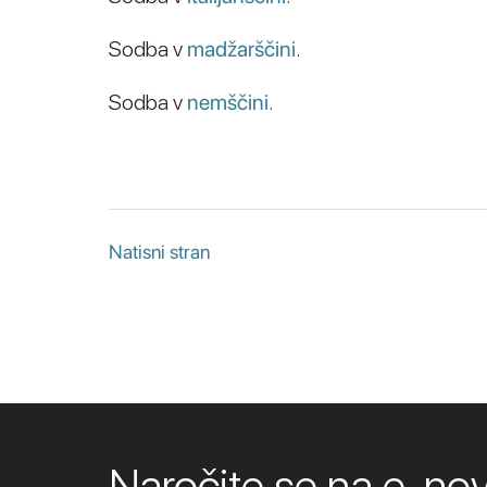
Sodba v
madžarščini
.
Sodba v
nemščini
.
Natisni stran
Naročite se na e-n