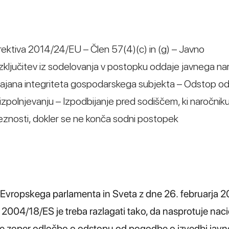
rektiva 2014/24/EU – Člen 57(4)(c) in (g) – Javno
zključitev iz sodelovanja v postopku oddaje javnega nar
e omajana integriteta gospodarskega subjekta – Odstop od
izpolnjevanju – Izpodbijanje pred sodiščem, ki naročnik
eznosti, dokler se ne konča sodni postopek
 Evropskega parlamenta in Sveta z dne 26. februarja 2
e 2004/18/ES je treba razlagati tako, da nasprotuje nac
ožbe zoper odločbo o odstopu od pogodbe o izvedbi jav