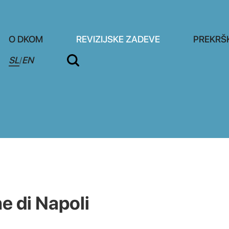
O DKOM
REVIZIJSKE ZADEVE
PREKRŠ
SL
EN
/
e di Napoli