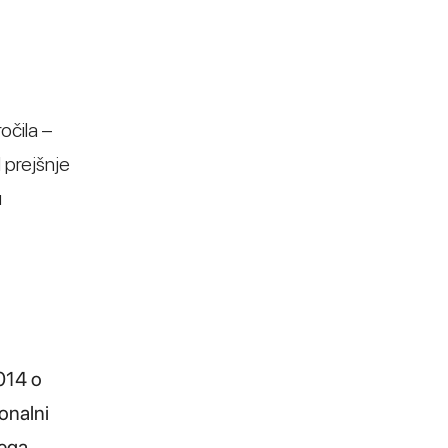
očila –
 prejšnje
u
014 o
ionalni
nega