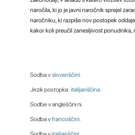
naročila, ki jo je javni naročnik sprejel za
naročniku, ki razpiše nov postopek oddaje 
kakor koli preučil zanesljivost ponudnika
Sodba v
slovenščini
.
Jezik postopka:
italijanščina
.
Sodbe v angleščini ni.
Sodba v
francoščini
.
Sodba v
italijanščini
.