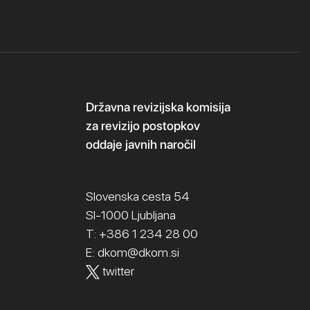
Državna revizijska komisija
za revizijo postopkov
oddaje javnih naročil
Slovenska cesta 54
SI-1000 Ljubljana
T: +386 1 234 28 00
E:
dkom@dkom.si
twitter