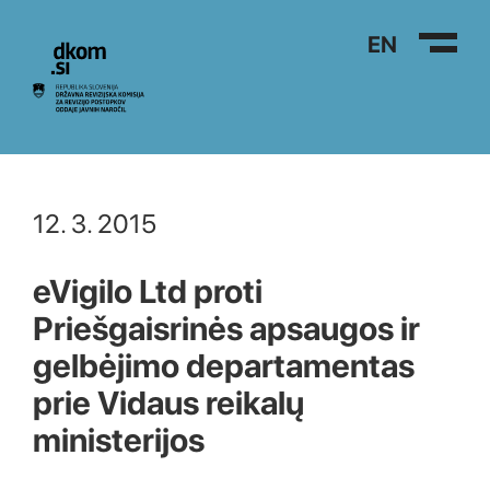
Na vsebino
EN
12. 3. 2015
eVigilo Ltd proti
Priešgaisrinės apsaugos ir
gelbėjimo departamentas
prie Vidaus reikalų
ministerijos