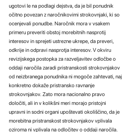
ugotovi le na podlagi dejstva, da je bil ponudnik
očitno povezan z naročnikovimi strokovnjaki, ki so
ocenjevali ponudbe. Naročnik mora v vsakem
primeru preveriti obstoj morebitnih nasprotij
interesov in sprejeti ustrezne ukrepe, da preveri,
odkrije in odpravi nasprotja interesov. V okviru
revizijskega postopka za razveljavitev odločbe o
oddaji naročila zaradi pristranskosti strokovnjakov
od neizbranega ponudnika ni mogoče zahtevati, naj
konkretno dokaže pristransko ravnanje
strokovnjakov. Zato mora nacionalno pravo
določiti, ali in v kolikšni meri morajo pristojni
upravni in sodni organi upoštevati okoliščino, da je
morebitna pristranskost strokovnjakov vplivala
oziroma ni vplivala na odločitev o oddaji naročila.