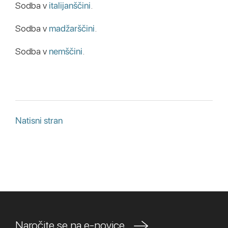
Sodba v
italijanščini
.
Sodba v
madžarščini
.
Sodba v
nemščini
.
Natisni stran
Naročite se na e-novice