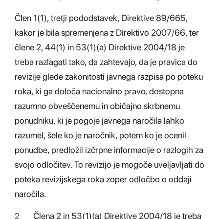
Člen 1(1), tretji pododstavek, Direktive 89/665,
kakor je bila spremenjena z Direktivo 2007/66, ter
člene 2, 44(1) in 53(1)(a) Direktive 2004/18 je
treba razlagati tako, da zahtevajo, da je pravica do
revizije glede zakonitosti javnega razpisa po poteku
roka, ki ga določa nacionalno pravo, dostopna
razumno obveščenemu in običajno skrbnemu
ponudniku, ki je pogoje javnega naročila lahko
razumel, šele ko je naročnik, potem ko je ocenil
ponudbe, predložil izčrpne informacije o razlogih za
svojo odločitev. To revizijo je mogoče uveljavljati do
poteka revizijskega roka zoper odločbo o oddaji
naročila.
2.
Člena 2 in 53(1)(a) Direktive 2004/18 je treba