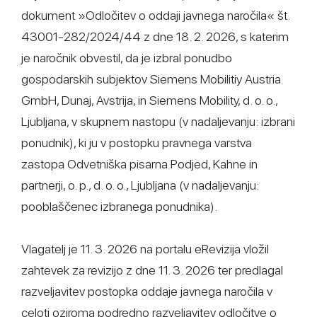
dokument »Odločitev o oddaji javnega naročila« št.
43001-282/2024/44 z dne 18. 2. 2026, s katerim
je naročnik obvestil, da je izbral ponudbo
gospodarskih subjektov Siemens Mobilitiy Austria
GmbH, Dunaj, Avstrija, in Siemens Mobility, d. o. o.,
Ljubljana, v skupnem nastopu (v nadaljevanju: izbrani
ponudnik), ki ju v postopku pravnega varstva
zastopa Odvetniška pisarna Podjed, Kahne in
partnerji, o. p., d. o. o., Ljubljana (v nadaljevanju:
pooblaščenec izbranega ponudnika).
Vlagatelj je 11. 3. 2026 na portalu eRevizija vložil
zahtevek za revizijo z dne 11. 3. 2026 ter predlagal
razveljavitev postopka oddaje javnega naročila v
celoti oziroma podredno razveljavitev odločitve o