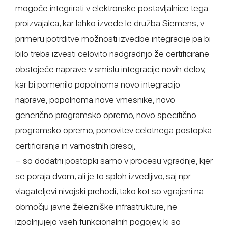
mogoče integrirati v elektronske postavljalnice tega
proizvajalca, kar lahko izvede le družba Siemens, v
primeru potrditve možnosti izvedbe integracije pa bi
bilo treba izvesti celovito nadgradnjo že certificirane
obstoječe naprave v smislu integracije novih delov,
kar bi pomenilo popolnoma novo integracijo
naprave, popolnoma nove vmesnike, novo
generično programsko opremo, novo specifično
programsko opremo, ponovitev celotnega postopka
certificiranja in varnostnih presoj,
− so dodatni postopki samo v procesu vgradnje, kjer
se poraja dvom, ali je to sploh izvedljivo, saj npr.
vlagateljevi nivojski prehodi, tako kot so vgrajeni na
območju javne železniške infrastrukture, ne
izpolnjujejo vseh funkcionalnih pogojev, ki so