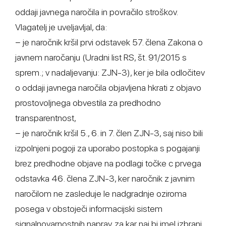
oddaji javnega naročila in povračilo stroškov.
Vlagatelj je uveljavljal, da:
− je naročnik kršil prvi odstavek 57. člena Zakona o
javnem naročanju (Uradni list RS, št. 91/2015 s
sprem.; v nadaljevanju: ZJN-3), ker je bila odločitev
o oddaji javnega naročila objavljena hkrati z objavo
prostovoljnega obvestila za predhodno
transparentnost,
− je naročnik kršil 5., 6. in 7. člen ZJN-3, saj niso bili
izpolnjeni pogoji za uporabo postopka s pogajanji
brez predhodne objave na podlagi točke c prvega
odstavka 46. člena ZJN-3, ker naročnik z javnim
naročilom ne zasleduje le nadgradnje oziroma
posega v obstoječi informacijski sistem
signalnovarnostnih naprav, za kar naj bi imel izbrani