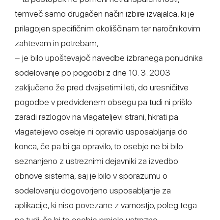
temveč samo drugačen način izbire izvajalca, ki je
prilagojen specifičnim okoliščinam ter naročnikovim
zahtevam in potrebam,
− je bilo upoštevajoč navedbe izbranega ponudnika
sodelovanje po pogodbi z dne 10. 3. 2003
zaključeno že pred dvajsetimi leti, do uresničitve
pogodbe v predvidenem obsegu pa tudi ni prišlo
zaradi razlogov na vlagateljevi strani, hkrati pa
vlagateljevo osebje ni opravilo usposabljanja do
konca, če pa bi ga opravilo, to osebje ne bi bilo
seznanjeno z ustreznimi dejavniki za izvedbo
obnove sistema, saj je bilo v sporazumu o
sodelovanju dogovorjeno usposabljanje za
aplikacije, ki niso povezane z varnostjo, poleg tega
pa tudi, če bi to osebje prejelo ustrezno