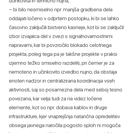
učinkovita in tehnično nujna,
− bi bilo nesmiselno npr. manjša gradbena dela
oddajati ločeno v odprtem postopku, ki bi se lahko
časovno zaključili bistveno kasneje, kot bi se zaključil
izbor izvajalca del v zvezi s signalnovarnostnimi
napravami, kar bi povzročilo blokado celotnega
projekta, poleg tega pa je takšne projekte v praksi
izjemno težko smiselno razdeliti, pri čemer je za
nemoteno in učinkovito izvedbo nujno, da obstaja
enoten nadzor in centralizirana koordinacija vseh
aktivnosti, saj so posamezna dela med seboj tesno
povezana, kar velja tudi za na videz ločene
elemente, kot so npr. dobava kablov in druge
infrastrukture, kjer vnaprejšnja natančna opredelitev
obsega javnega naročila pogosto sploh ni mogoča