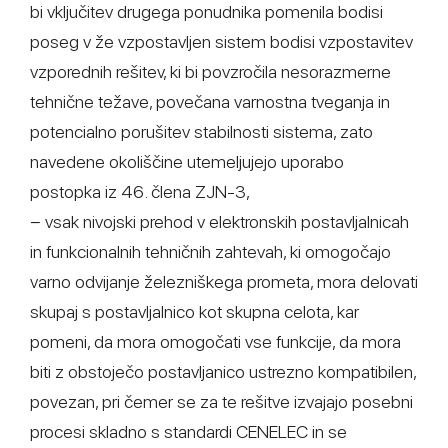
bi vključitev drugega ponudnika pomenila bodisi
poseg v že vzpostavljen sistem bodisi vzpostavitev
vzporednih rešitev, ki bi povzročila nesorazmerne
tehnične težave, povečana varnostna tveganja in
potencialno porušitev stabilnosti sistema, zato
navedene okoliščine utemeljujejo uporabo
postopka iz 46. člena ZJN-3,
− vsak nivojski prehod v elektronskih postavljalnicah
in funkcionalnih tehničnih zahtevah, ki omogočajo
varno odvijanje železniškega prometa, mora delovati
skupaj s postavljalnico kot skupna celota, kar
pomeni, da mora omogočati vse funkcije, da mora
biti z obstoječo postavljanico ustrezno kompatibilen,
povezan, pri čemer se za te rešitve izvajajo posebni
procesi skladno s standardi CENELEC in se