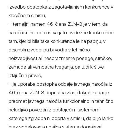
izvedbo postopka z zagotavljanjem konkurence v
klasičnem smislu,
− temeljni namen 46. člena ZJN-3 je v tem, da
naročniku ni treba ustvarjati navidezne konkurence
tam, kjer bi bila taka konkurenca le na papirju, v
dejanski izvedbi pa bi vodila v tehnično
neizvedljivost ali nesorazmerne posege, stroške,
zamude ali varnostna tveganja, pa tudi kršitve
izključnih pravic,
− je uporaba postopka oddaje javnega naročila iz
46. člena ZJN-3 dopustna zlasti takrat, kadar je
predmet javnega naročila funkcionalno in tehnično
neločljivo povezan z obstoječim sistemom,
katerega zgradba ni odprta v smislu, da bi jo lahko
brez sodelovanja nosilca sistema dograjeval