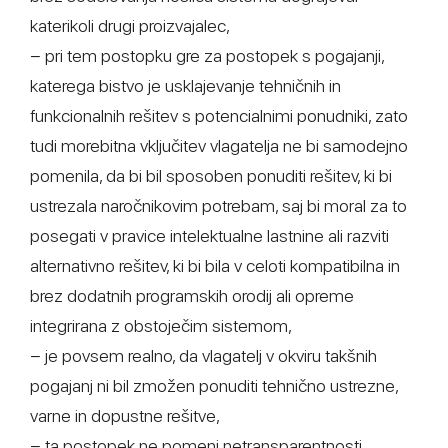
katerikoli drugi proizvajalec,
− pri tem postopku gre za postopek s pogajanji,
katerega bistvo je usklajevanje tehničnih in
funkcionalnih rešitev s potencialnimi ponudniki, zato
tudi morebitna vključitev vlagatelja ne bi samodejno
pomenila, da bi bil sposoben ponuditi rešitev, ki bi
ustrezala naročnikovim potrebam, saj bi moral za to
posegati v pravice intelektualne lastnine ali razviti
alternativno rešitev, ki bi bila v celoti kompatibilna in
brez dodatnih programskih orodij ali opreme
integrirana z obstoječim sistemom,
− je povsem realno, da vlagatelj v okviru takšnih
pogajanj ni bil zmožen ponuditi tehnično ustrezne,
varne in dopustne rešitve,
− ta postopek ne pomeni netransparentnosti,