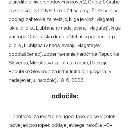
z ureditvijo niv. prehodov Frankovci 2, Obrež 1, Grabe
in Središče 3 ter NPr Ormož 1 na progi št. 40« in na
podlagi zahtevka za revizijo, ki ga je vložil vlagatelj
Iskra, d. o. o., Ljubljana (v nadaljevanju: vlagatelj), ki ga
zastopa Odvetniška družba Neffat in partnerji, o. p.,
d. o. o., Ljubljana (v nadaljevanju: vlagateljev
pooblaščenec), zoper ravnanje naročnika Republika
Slovenija, Ministrstvo za infrastrukturo, Direkcija
Republike Slovenije za infrastrukturo, Ljubljana (v
nadaljevanju: naročnik), 18. 6. 2026
odločila:
1. Zahtevku za revizijo se ugodi tako, da se v celoti
razveljavi postopek oddaje javnega naročila »C-