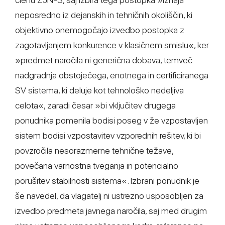
neposredno iz dejanskih in tehničnih okoliščin, ki
objektivno onemogočajo izvedbo postopka z
zagotavljanjem konkurence v klasičnem smislu«, ker
»predmet naročila ni generična dobava, temveč
nadgradnja obstoječega, enotnega in certificiranega
SV sistema, ki deluje kot tehnološko nedeljiva
celota«, zaradi česar »bi vključitev drugega
ponudnika pomenila bodisi poseg v že vzpostavljen
sistem bodisi vzpostavitev vzporednih rešitev, ki bi
povzročila nesorazmerne tehnične težave,
povečana varnostna tveganja in potencialno
porušitev stabilnosti sistema«. Izbrani ponudnik je
še navedel, da vlagatelj ni ustrezno usposobljen za
izvedbo predmeta javnega naročila, saj med drugim