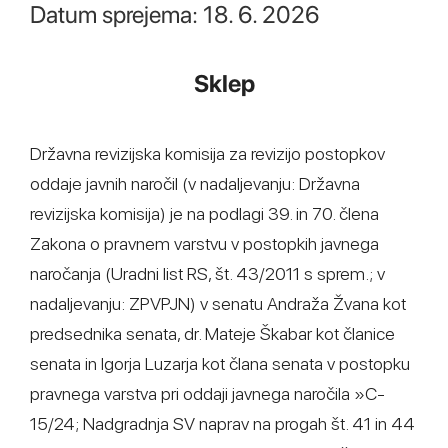
Datum sprejema: 18. 6. 2026
Sklep
Državna revizijska komisija za revizijo postopkov
oddaje javnih naročil (v nadaljevanju: Državna
revizijska komisija) je na podlagi 39. in 70. člena
Zakona o pravnem varstvu v postopkih javnega
naročanja (Uradni list RS, št. 43/2011 s sprem.; v
nadaljevanju: ZPVPJN) v senatu Andraža Žvana kot
predsednika senata, dr. Mateje Škabar kot članice
senata in Igorja Luzarja kot člana senata v postopku
pravnega varstva pri oddaji javnega naročila »C-
15/24; Nadgradnja SV naprav na progah št. 41 in 44