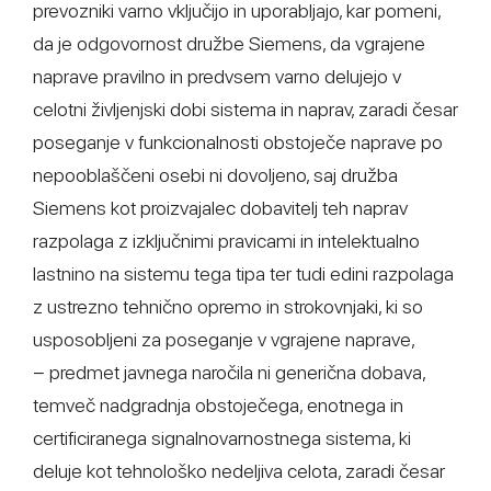
prevozniki varno vključijo in uporabljajo, kar pomeni,
da je odgovornost družbe Siemens, da vgrajene
naprave pravilno in predvsem varno delujejo v
celotni življenjski dobi sistema in naprav, zaradi česar
poseganje v funkcionalnosti obstoječe naprave po
nepooblaščeni osebi ni dovoljeno, saj družba
Siemens kot proizvajalec dobavitelj teh naprav
razpolaga z izključnimi pravicami in intelektualno
lastnino na sistemu tega tipa ter tudi edini razpolaga
z ustrezno tehnično opremo in strokovnjaki, ki so
usposobljeni za poseganje v vgrajene naprave,
− predmet javnega naročila ni generična dobava,
temveč nadgradnja obstoječega, enotnega in
certificiranega signalnovarnostnega sistema, ki
deluje kot tehnološko nedeljiva celota, zaradi česar