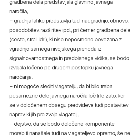
gradbena dela predstavljala glavnino javnega
naročila,
− gradnja lahko predstavlja tudi nadgradnjo, obnovo,
posodobitev, razširitev ipd., pri čemer gradbena dela
(ceste, strail idr.), ki niso neposredno povezana z
vgradnjo samega nivojskega prehoda iz
signalnovarnostnega in predpisnega vidika, se bodo
izvajala ločeno po drugem postopku javnega
naročanja,
− ni mogoče slediti vlagatelju, da bi bilo treba
posamezne dele javnega naročila ločiti le zato, ker
se v določenem obsegu predvideva tudi postavitev
naprav, ki jih proizvaja vlagatelj,
− dejstvo, da se bodo določene komponente
morebiti nanašale tudi na vlagateljevo opremo, še ne