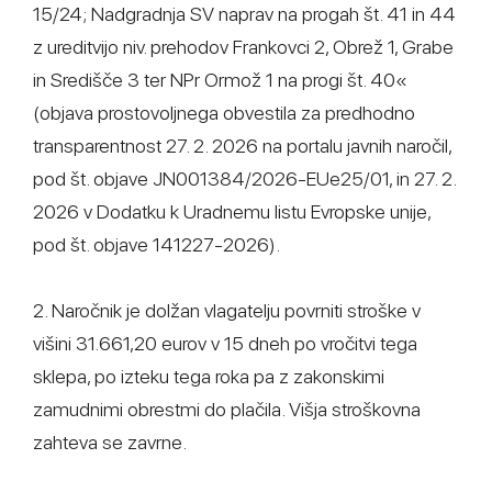
15/24; Nadgradnja SV naprav na progah št. 41 in 44
z ureditvijo niv. prehodov Frankovci 2, Obrež 1, Grabe
in Središče 3 ter NPr Ormož 1 na progi št. 40«
(objava prostovoljnega obvestila za predhodno
transparentnost 27. 2. 2026 na portalu javnih naročil,
pod št. objave JN001384/2026-EUe25/01, in 27. 2.
2026 v Dodatku k Uradnemu listu Evropske unije,
pod št. objave 141227-2026).
2. Naročnik je dolžan vlagatelju povrniti stroške v
višini 31.661,20 eurov v 15 dneh po vročitvi tega
sklepa, po izteku tega roka pa z zakonskimi
zamudnimi obrestmi do plačila. Višja stroškovna
zahteva se zavrne.