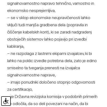
signalnovarnostno napravo tehnično, varnostno in
ekonomsko nesprejemljiva,
− se v sklop ekonomske neupravičenosti lahko
vključi tudi manjša gradbena dela (popravila in
čiščenje kabelskih korit), ki se zaradi nadgradenj
obstoječih sistemov lahko pojavijo pri izvedbi
kabliranja,
− ne razpolaga z lastnimi ekipami izvajalcev, ki bi
lahko na poklic izvedle potrebna dela, zato je edino
smiselno ta tveganja prenesti na izvajalca
signalnovarnostne naprave,
− imajo ponudniki določeno stopnjo odgovornosti
za certifikacijo,
− je Državna revizijska komisija v podobnih primerih
že odločila, da so deli povezani na način, da bi