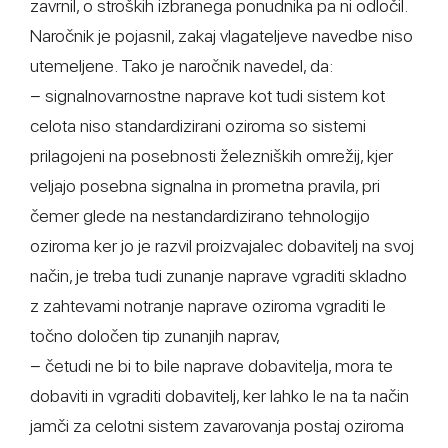
zavrnil, o stroških izbranega ponudnika pa ni odločil.
Naročnik je pojasnil, zakaj vlagateljeve navedbe niso
utemeljene. Tako je naročnik navedel, da:
− signalnovarnostne naprave kot tudi sistem kot
celota niso standardizirani oziroma so sistemi
prilagojeni na posebnosti železniških omrežij, kjer
veljajo posebna signalna in prometna pravila, pri
čemer glede na nestandardizirano tehnologijo
oziroma ker jo je razvil proizvajalec dobavitelj na svoj
način, je treba tudi zunanje naprave vgraditi skladno
z zahtevami notranje naprave oziroma vgraditi le
točno določen tip zunanjih naprav,
− četudi ne bi to bile naprave dobavitelja, mora te
dobaviti in vgraditi dobavitelj, ker lahko le na ta način
jamči za celotni sistem zavarovanja postaj oziroma