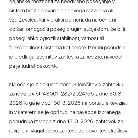
dejanske možnosti za neodvisno poseganje v
sistem brez delovanja njegovega razvijalca ali
vzdrževalca, kar v praksi pomeni, da naročnik ni
dolžan omogočiti poseg drugim subjektom, če bi ti
posegi lahko ogrozili stabilnost, varnost ali
funkcionalnost sistema kot celote. Izbrani ponudnik
je predlagal zavrnitev zahtevka za revizijo, navedel
pa je tudi stroškovnik.
Naročnik je z dokumentom »Odločitev o zahtevku
za revizijo« št. 43001-282/2024/55 z dne 30. 3.
2026, ki ga je vložil 30. 3. 2026 na portalu eRevizija,
in v katerem se je oprl tudi na navedbe izbranega
ponudnika iz vloge z dne 18. 3. 2026, zahtevek za
revizijo in vlagateljevo zahtevo za povrnitev stroškov