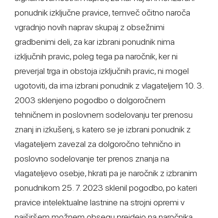
ponudnik izključne pravice, temveč očitno naroča
vgradnjo novih naprav skupaj z obsežnimi
gradbenimi deli, za kar izbrani ponudnik nima
izključnih pravic, poleg tega pa naročnik, ker ni
preverjal trga in obstoja izključnih pravic, ni mogel
ugotoviti, da ima izbrani ponudnik z vlagateljem 10. 3.
2003 sklenjeno pogodbo o dolgoročnem
tehničnem in poslovnem sodelovanju ter prenosu
znanj in izkušenj, s katero se je izbrani ponudnik z
vlagateljem zavezal za dolgoročno tehnično in
poslovno sodelovanje ter prenos znanja na
vlagateljevo osebje, hkrati pa je naročnik z izbranim
ponudnikom 25. 7. 2023 sklenil pogodbo, po kateri
pravice intelektualne lastnine na strojni opremi v
najširšem možnem obsegu preidejo na naročnika,