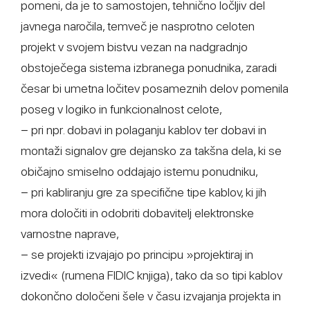
pomeni, da je to samostojen, tehnično ločljiv del
javnega naročila, temveč je nasprotno celoten
projekt v svojem bistvu vezan na nadgradnjo
obstoječega sistema izbranega ponudnika, zaradi
česar bi umetna ločitev posameznih delov pomenila
poseg v logiko in funkcionalnost celote,
− pri npr. dobavi in polaganju kablov ter dobavi in
montaži signalov gre dejansko za takšna dela, ki se
običajno smiselno oddajajo istemu ponudniku,
− pri kabliranju gre za specifične tipe kablov, ki jih
mora določiti in odobriti dobavitelj elektronske
varnostne naprave,
− se projekti izvajajo po principu »projektiraj in
izvedi« (rumena FIDIC knjiga), tako da so tipi kablov
dokončno določeni šele v času izvajanja projekta in