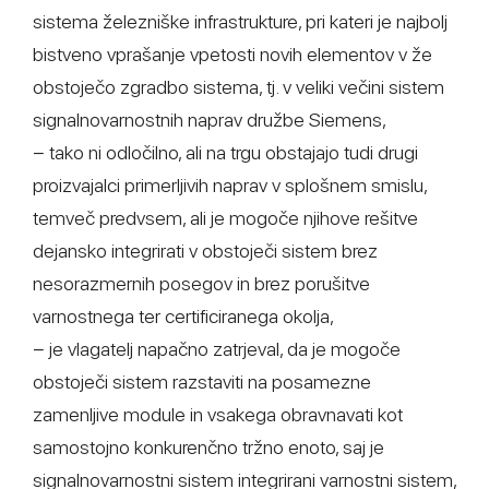
sistema železniške infrastrukture, pri kateri je najbolj
bistveno vprašanje vpetosti novih elementov v že
obstoječo zgradbo sistema, tj. v veliki večini sistem
signalnovarnostnih naprav družbe Siemens,
− tako ni odločilno, ali na trgu obstajajo tudi drugi
proizvajalci primerljivih naprav v splošnem smislu,
temveč predvsem, ali je mogoče njihove rešitve
dejansko integrirati v obstoječi sistem brez
nesorazmernih posegov in brez porušitve
varnostnega ter certificiranega okolja,
− je vlagatelj napačno zatrjeval, da je mogoče
obstoječi sistem razstaviti na posamezne
zamenljive module in vsakega obravnavati kot
samostojno konkurenčno tržno enoto, saj je
signalnovarnostni sistem integrirani varnostni sistem,