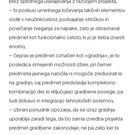
brez sprotnega usklajevanja z razvojem projekta,
− bi poskusi umetnega ločevanja takšnih elementov
vodili v neučinkovitost, podvajanje stroškov in
povečanje tveganja za napake, zato je obravnaval
predmet kot funkcionalno celoto, ki jo je treba izvesti
enotno,
− čeprav je predmet označen kot »gradnja«, je to
posledica omejenih možnosti izbire, pri čemer
predmeta javnega naročila ni mogoče zreducirati le
na gradnjo, saj predmet predstavlja kompleksno
kombinacijo del, ki vključujejo gradbene posege, pa
tudi dobavo in integracijo tehnoloških sistemov,
− izbrani ponudnik opozarja, da se izraz gradnja
uporablja zaradi tega, da bo sama izvedba projekta
predmet gradbene zakonodaje, ne pa zato, ker bi