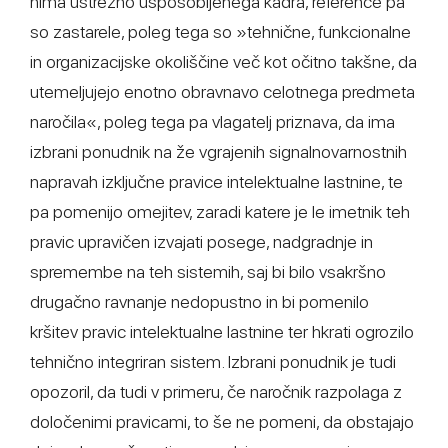
nima ustrezno usposobljenega kadra, reference pa
so zastarele, poleg tega so »tehnične, funkcionalne
in organizacijske okoliščine več kot očitno takšne, da
utemeljujejo enotno obravnavo celotnega predmeta
naročila«, poleg tega pa vlagatelj priznava, da ima
izbrani ponudnik na že vgrajenih signalnovarnostnih
napravah izključne pravice intelektualne lastnine, te
pa pomenijo omejitev, zaradi katere je le imetnik teh
pravic upravičen izvajati posege, nadgradnje in
spremembe na teh sistemih, saj bi bilo vsakršno
drugačno ravnanje nedopustno in bi pomenilo
kršitev pravic intelektualne lastnine ter hkrati ogrozilo
tehnično integriran sistem. Izbrani ponudnik je tudi
opozoril, da tudi v primeru, če naročnik razpolaga z
določenimi pravicami, to še ne pomeni, da obstajajo