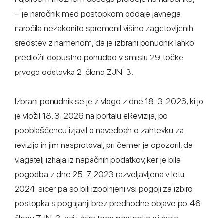
− je naročnik med postopkom oddaje javnega
naročila nezakonito spremenil višino zagotovljenih
sredstev z namenom, da je izbrani ponudnik lahko
predložil dopustno ponudbo v smislu 29. točke
prvega odstavka 2. člena ZJN-3.
Izbrani ponudnik se je z vlogo z dne 18. 3. 2026, ki jo
je vložil 18. 3. 2026 na portalu eRevizija, po
pooblaščencu izjavil o navedbah o zahtevku za
revizijo in jim nasprotoval, pri čemer je opozoril, da
vlagatelj izhaja iz napačnih podatkov, ker je bila
pogodba z dne 25. 7. 2023 razveljavljena v letu
2024, sicer pa so bili izpolnjeni vsi pogoji za izbiro
postopka s pogajanji brez predhodne objave po 46.
členu ZJN-3, saj izbira tega postopka »izhaja