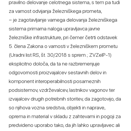
pravilno delovanje celotnega sistema, s tem pa tudi
za varnost odvijanja železniškega prometa,
− je zagotavljanje varnega delovanja železniškega
sistema primarna naloga upravljavca javne
železniške infrastrukture, pri čemer četrti odstavek
5. člena Zakona o varnosti v železniškem prometu
(Uradni list RS, št. 30/2018 s sprem.; ZVZelP-1)
eksplicitno določa, da ta ne razbremenjuje
odgovornosti proizvajalcev sestavnih delov in
komponent interoperabilnosti posameznih
podsistemov, vzdrževalcev, lastnikov vagonov ter
izvajalcev drugih potrebnih storitev, da zagotovijo, da
so njihova vozna sredstva, objekti in naprave,
oprema in material v skladu z zahtevami in pogoji za
predvideno uporabo tako, da jih lahko upravljavec ali