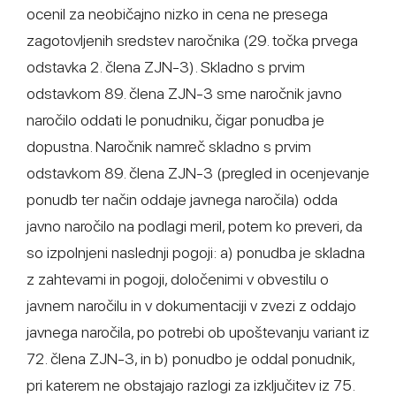
ocenil za neobičajno nizko in cena ne presega
zagotovljenih sredstev naročnika (29. točka prvega
odstavka 2. člena ZJN-3). Skladno s prvim
odstavkom 89. člena ZJN-3 sme naročnik javno
naročilo oddati le ponudniku, čigar ponudba je
dopustna. Naročnik namreč skladno s prvim
odstavkom 89. člena ZJN-3 (pregled in ocenjevanje
ponudb ter način oddaje javnega naročila) odda
javno naročilo na podlagi meril, potem ko preveri, da
so izpolnjeni naslednji pogoji: a) ponudba je skladna
z zahtevami in pogoji, določenimi v obvestilu o
javnem naročilu in v dokumentaciji v zvezi z oddajo
javnega naročila, po potrebi ob upoštevanju variant iz
72. člena ZJN-3, in b) ponudbo je oddal ponudnik,
pri katerem ne obstajajo razlogi za izključitev iz 75.