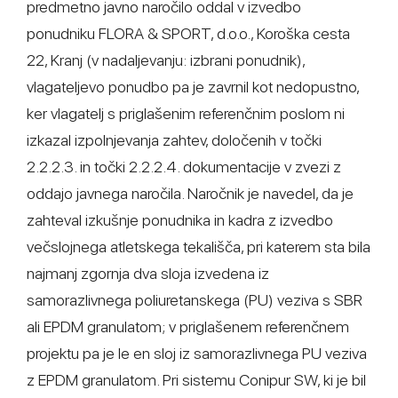
predmetno javno naročilo oddal v izvedbo
ponudniku FLORA & SPORT, d.o.o., Koroška cesta
22, Kranj (v nadaljevanju: izbrani ponudnik),
vlagateljevo ponudbo pa je zavrnil kot nedopustno,
ker vlagatelj s priglašenim referenčnim poslom ni
izkazal izpolnjevanja zahtev, določenih v točki
2.2.2.3. in točki 2.2.2.4. dokumentacije v zvezi z
oddajo javnega naročila. Naročnik je navedel, da je
zahteval izkušnje ponudnika in kadra z izvedbo
večslojnega atletskega tekališča, pri katerem sta bila
najmanj zgornja dva sloja izvedena iz
samorazlivnega poliuretanskega (PU) veziva s SBR
ali EPDM granulatom; v priglašenem referenčnem
projektu pa je le en sloj iz samorazlivnega PU veziva
z EPDM granulatom. Pri sistemu Conipur SW, ki je bil