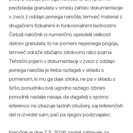
predstavlja granulata v smislu zahtev dokumentacije
v zvezi z oddajo javnega naročila, temveč material z
drugačnimi fizikalnimi in funkcionalnimi lastnostmi.
Četudi naročnik ni numerično opredelil velikosti
delcev granulata, to ne pomeni nejasnega pogoja,
temveč odraža običajno strokovno rabo pojma.
Tehnični pojem v dokumentaciji v zvezi z oddajo
javnega naročila je treba razlagati v skladu s
pomenom, ki mu ga daje stroka, ne pa v skladu s
širšo, ponudniku bolj ugodno razlago. Izbrani
ponudnik nadalje navaja, da vlagatelj s sporno
referenco ne izkazuje lastnih izkušenj, saj referenčnih
del ni izvedel sam, pač pa njegov podizvajalec.
Naročnik je dne 7. 5. 2026 zavrnil zahtevek za