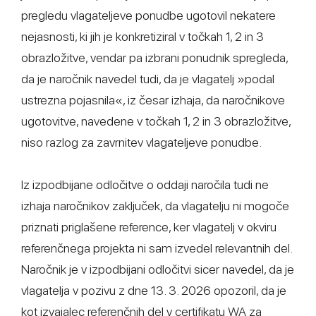
pregledu vlagateljeve ponudbe ugotovil nekatere
nejasnosti, ki jih je konkretiziral v točkah 1, 2 in 3
obrazložitve, vendar pa izbrani ponudnik spregleda,
da je naročnik navedel tudi, da je vlagatelj »podal
ustrezna pojasnila«, iz česar izhaja, da naročnikove
ugotovitve, navedene v točkah 1, 2 in 3 obrazložitve,
niso razlog za zavrnitev vlagateljeve ponudbe.
Iz izpodbijane odločitve o oddaji naročila tudi ne
izhaja naročnikov zaključek, da vlagatelju ni mogoče
priznati priglašene reference, ker vlagatelj v okviru
referenčnega projekta ni sam izvedel relevantnih del.
Naročnik je v izpodbijani odločitvi sicer navedel, da je
vlagatelja v pozivu z dne 13. 3. 2026 opozoril, da je
kot izvajalec referenčnih del v certifikatu WA za