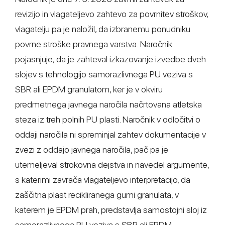
revizijo in vlagateljevo zahtevo za povrnitev stroškov,
vlagatelju pa je naložil, da izbranemu ponudniku
povrne stroške pravnega varstva. Naročnik
pojasnjuje, da je zahteval izkazovanje izvedbe dveh
slojev s tehnologijo samorazlivnega PU veziva s
SBR ali EPDM granulatom, ker je v okviru
predmetnega javnega naročila načrtovana atletska
steza iz treh polnih PU plasti. Naročnik v odločitvi o
oddaji naročila ni spreminjal zahtev dokumentacije v
zvezi z oddajo javnega naročila, pač pa je
utemeljeval strokovna dejstva in navedel argumente,
s katerimi zavrača vlagateljevo interpretacijo, da
zaščitna plast recikliranega gumi granulata, v
katerem je EPDM prah, predstavlja samostojni sloj iz
samorazlivnega PU veziva s SBR ali EPDM