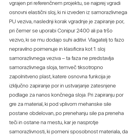
vgrajen pri referenčnem projektu, se najprej vgradi
osnovni elastični sloj, ki ni izveden iz samorazlivnega
PU veziva, naslednji korak vgradnje je zapiranje por,
pri čemer se uporabi Conipur 2400 ali pa tršo
vezivo, ki se mu dodajo suhi aditivi. Vlagatelj to fazo
nepravilno poimenuje in klasificira kot 1. sloj
samorazlivnega veziva – ta faza ne predstavlja
samorazlivnega sloja, temveč tiksotropno
zapolnitveno plast, katere osnovna funkcija je
izključno zapiranje por in ustvarjanje zatesnjene
podlage za nanos končnega sloja. Pri zapiranju por
gre za material, ki pod vplivom mehanske sile
postane obdelovan, po prenehanju sile pa preneha
teči in ostane na mestu, kar je nasprotje
samorazlivnosti, ki pomeni sposobnost materiala, da