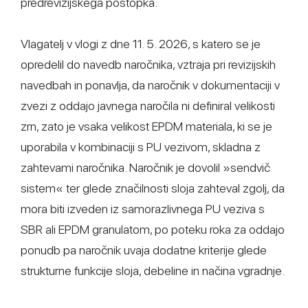
predrevizijskega postopka.
Vlagatelj v vlogi z dne 11. 5. 2026, s katero se je
opredelil do navedb naročnika, vztraja pri revizijskih
navedbah in ponavlja, da naročnik v dokumentaciji v
zvezi z oddajo javnega naročila ni definiral velikosti
zrn, zato je vsaka velikost EPDM materiala, ki se je
uporabila v kombinaciji s PU vezivom, skladna z
zahtevami naročnika. Naročnik je dovolil »sendvič
sistem« ter glede značilnosti sloja zahteval zgolj, da
mora biti izveden iz samorazlivnega PU veziva s
SBR ali EPDM granulatom, po poteku roka za oddajo
ponudb pa naročnik uvaja dodatne kriterije glede
strukturne funkcije sloja, debeline in načina vgradnje.