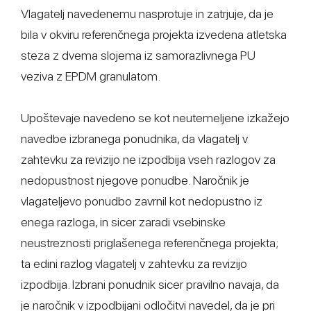
Vlagatelj navedenemu nasprotuje in zatrjuje, da je
bila v okviru referenčnega projekta izvedena atletska
steza z dvema slojema iz samorazlivnega PU
veziva z EPDM granulatom.
Upoštevaje navedeno se kot neutemeljene izkažejo
navedbe izbranega ponudnika, da vlagatelj v
zahtevku za revizijo ne izpodbija vseh razlogov za
nedopustnost njegove ponudbe. Naročnik je
vlagateljevo ponudbo zavrnil kot nedopustno iz
enega razloga, in sicer zaradi vsebinske
neustreznosti priglašenega referenčnega projekta;
ta edini razlog vlagatelj v zahtevku za revizijo
izpodbija. Izbrani ponudnik sicer pravilno navaja, da
je naročnik v izpodbijani odločitvi navedel, da je pri