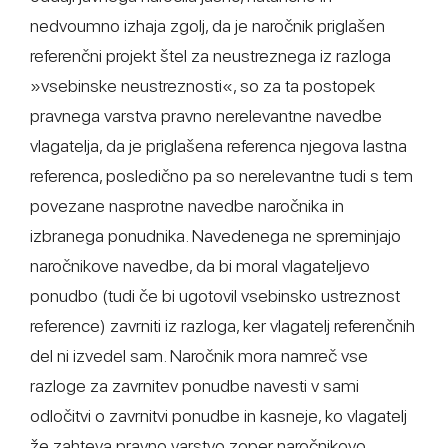
nedvoumno izhaja zgolj, da je naročnik priglašen
referenčni projekt štel za neustreznega iz razloga
»vsebinske neustreznosti«, so za ta postopek
pravnega varstva pravno nerelevantne navedbe
vlagatelja, da je priglašena referenca njegova lastna
referenca, posledično pa so nerelevantne tudi s tem
povezane nasprotne navedbe naročnika in
izbranega ponudnika. Navedenega ne spreminjajo
naročnikove navedbe, da bi moral vlagateljevo
ponudbo (tudi če bi ugotovil vsebinsko ustreznost
reference) zavrniti iz razloga, ker vlagatelj referenčnih
del ni izvedel sam. Naročnik mora namreč vse
razloge za zavrnitev ponudbe navesti v sami
odločitvi o zavrnitvi ponudbe in kasneje, ko vlagatelj
že zahteva pravno varstvo zoper naročnikovo