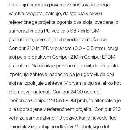
o oddaji naročila in povrnitev stroškov pravnega
varstva. Vlagatelj zatrjuje, da sta bila v okviru
referenčnega projekta zgornja dva sloja izvedena iz
samorazlivnega PU veziva s SBR ali EPDM
granulatom; prvi sloj je bil izveden z mešanico
Conipur 210 in EPDM prahom (0,0 - 0,5 mm), drugi
sloj pa s produktom Conipur 210 in Conipur EPDM
granulami. Naročnik je pravilno ugotovil, da drugi sloj
izpolnjuje zahteve, napačno pa je ugotovil, da prvi
sloj ne izpolnjuje zahteve. V prvem sloju se lahko kot
alternativa materialu Conipur 2400 uporabi
mešanica Conipur 210 in EPDM prah; ta alternativa je
bila uporabljena v referenčnem projektu. Conipur 210
velja za samorazlivno PU vezivo, kar je navedel tudi
naročnik v izpodbijani odločitvi. V tabeli, ki je del