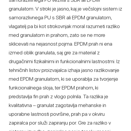
granulatom. V stroki je jasno, kaj je večslojni sistem iz
samorazlivnega PU s SBR ali EPDM granulatom,
vlagatelj pa bi kot strokovnjak moral razumeti razliko
med granulatom in prahom, zato se ne more
sklicevati na nejasnost pojma. EPDM prah ni ena
izmed oblik granulata, saj gre za material z
drugačnimi fizikalnimi in funkcionalnimi lastnostmi. Iz
tehničnih listov proizvajalca izhaja jasno razlikovanje
med EPDM granulatom, ki se uporablja za tvorjenje
funkcionalnega sloja, ter EPDM prahom, ki
predstavlja fin prah z vlogo polnila. Ta razlika je
kvalitativna – granulat zagotavlja mehanske in
uporabne lastnosti površine, prah pa v okviru
zapiralca por služi zapiranju por. Gre za razliko v