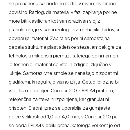
se po nanosu samodejno razlije v ravno, nivelirano
površino. Razlog, da material v fazi zapiranja por ne
more biti klasificiran kot samorazliven sloj z
granulatom, je v sami reologiji oz. mehaniki fluidov, ki
obvladuje material. Zapiralec por ni samostojna
debela strukturna plast atletske steze, ampak gre za
tehnološki mikronski premaz, katerega edini namen
je tesnenje; material se vtre in zdrgne izključno v
luknje. Samorazlivne smole se nanašajo z zobatimi
gladilkami, ki regulirajo višino izlitja. Četudi bi oz. je bil
v tej fazi uporabljen Conipur 210 z EPDM prahom,
referenčna zahteva ni izpolnjena, ker granulat ni
prisoten. Slednji izraz se uporablja za gumijaste
delce velikosti od 1,0 do 4,0 mm, v Conipur 210 pa
se doda EPDM v obliki praha, katerega velikost je od