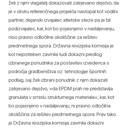
želi z njim vlagatelj dokazovati zatrjevano dejstvo, da
je v okviru referenčnega projekta nastopal kot vodilni
partner, dejanski izvajalec atletske steze pa je bil
podizvajalec, kar, kot bo pojasnjeno v nadaljevanju,
niso pravno odločilne okoliščine za rešitev
predmetnega spora. Državna revizijska komisija je
kot nepotreben zavrnila tudi dokazni predlog
izbranega ponudnika za postavitev izvedenca s
področja gradbeništva oz. tehnologije športnih
podlag, saj želi izbrani ponudnik z njim dokazati
zatrjevano dejstvo, »da EPDM prah ne predstavlja
granulata v smislu strukturnega materiala«, kar, kot
bo pojasnjeno v nadaljevanju, ni pravno odločilna
okoliščina za rešitev predmetnega spora. Prav tako
je Državna revizijska komisija zavrnila dokazni