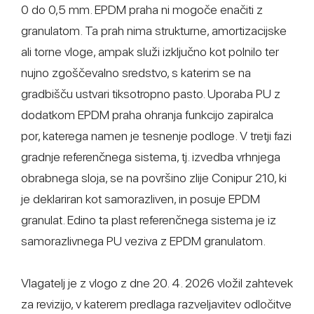
0 do 0,5 mm. EPDM praha ni mogoče enačiti z
granulatom. Ta prah nima strukturne, amortizacijske
ali torne vloge, ampak služi izključno kot polnilo ter
nujno zgoščevalno sredstvo, s katerim se na
gradbišču ustvari tiksotropno pasto. Uporaba PU z
dodatkom EPDM praha ohranja funkcijo zapiralca
por, katerega namen je tesnenje podloge. V tretji fazi
gradnje referenčnega sistema, tj. izvedba vrhnjega
obrabnega sloja, se na površino zlije Conipur 210, ki
je deklariran kot samorazliven, in posuje EPDM
granulat. Edino ta plast referenčnega sistema je iz
samorazlivnega PU veziva z EPDM granulatom.
Vlagatelj je z vlogo z dne 20. 4. 2026 vložil zahtevek
za revizijo, v katerem predlaga razveljavitev odločitve