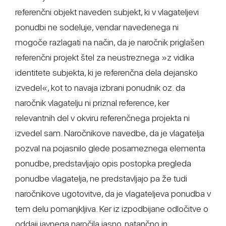
referenčni objekt naveden subjekt, ki v vlagateljevi
ponudbi ne sodeluje, vendar navedenega ni
mogoče razlagati na način, da je naročnik priglašen
referenčni projekt štel za neustreznega »z vidika
identitete subjekta, ki je referenčna dela dejansko
izvedel«, kot to navaja izbrani ponudnik oz. da
naročnik vlagatelju ni priznal reference, ker
relevantnih del v okviru referenčnega projekta ni
izvedel sam. Naročnikove navedbe, da je vlagatelja
pozval na pojasnilo glede posameznega elementa
ponudbe, predstavljajo opis postopka pregleda
ponudbe vlagatelja, ne predstavljajo pa že tudi
naročnikove ugotovitve, da je vlagateljeva ponudba v
tem delu pomanjkljiva. Ker iz izpodbijane odločitve o
oddaji javnega naročila jasno, natančno in