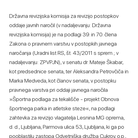
Državna revizijska komisija za revizijo postopkov
oddaje javnih naročil (v nadaljevanju: Državna
revizijska komisija) je na podlagi 39. in 70. člena
Zakona o pravnem varstvu v postopkih javnega
naročanja (Uradni list RS, št. 43/2011 s sprem.; v
nadaljevanju: ZPVPJN), v senatu dr. Mateje Škabar,
kot predsednice senata, ter Aleksandra Petrovčiča in
Marka Medveda, kot članov senata, v postopku
pravnega varstva pri oddaji javnega naročila
»Športna podlaga za tekališče - projekt Obnova
športnega parka in atletske steze«, na podlagi
zahtevka za revizijo vlagatelja Lesnina MG oprema,
d. d., Ljubljana, Parmova ulica 53, Ljubljana, ki ga po
pooblastilu zastopa Odvetniška družba Cukrov, o.p.,