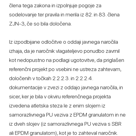
člena tega zakona in izpolnjuje pogoje za
sodelovanje ter pravila in merila iz 82. in 83. člena
ZJN-3, če so bila določena.
Iz izpodbijane odločitve o oddaji javnega naročila
izhaja, da je naročnik vlagateljevo ponudbo zavrnil
kot nedopustno na podlagi ugotovitve, da priglašen
referenčni projekt po vsebini ne ustreza zahtevam,
določenih v točkah 2.2.2.3. in 2.2.2.4.
dokumentacije v zvezi z oddajo javnega naročila, in
sicer, ker je bila v okviru referenčnega projekta
izvedena atletska steza le z enim slojem iz
samorazlivnega PU veziva z EPDM granulatom in ne
iz dveh slojev (iz samorazlivnega PU veziva s SBR
ali EPDM granulatom), kot je to zahteval naročnik.