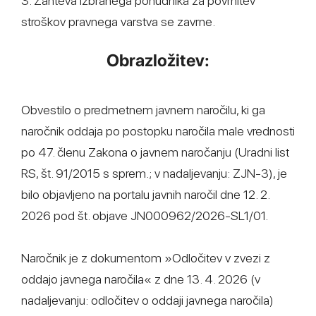
3. Zahteva izbranega ponudnika za povrnitev
stroškov pravnega varstva se zavrne.
Obrazložitev:
Obvestilo o predmetnem javnem naročilu, ki ga
naročnik oddaja po postopku naročila male vrednosti
po 47. členu Zakona o javnem naročanju (Uradni list
RS, št. 91/2015 s sprem.; v nadaljevanju: ZJN-3), je
bilo objavljeno na portalu javnih naročil dne 12. 2.
2026 pod št. objave JN000962/2026-SL1/01.
Naročnik je z dokumentom »Odločitev v zvezi z
oddajo javnega naročila« z dne 13. 4. 2026 (v
nadaljevanju: odločitev o oddaji javnega naročila)