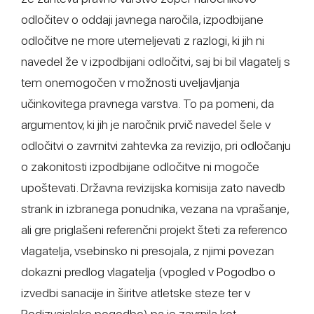
odločitev o oddaji javnega naročila, izpodbijane
odločitve ne more utemeljevati z razlogi, ki jih ni
navedel že v izpodbijani odločitvi, saj bi bil vlagatelj s
tem onemogočen v možnosti uveljavljanja
učinkovitega pravnega varstva. To pa pomeni, da
argumentov, ki jih je naročnik prvič navedel šele v
odločitvi o zavrnitvi zahtevka za revizijo, pri odločanju
o zakonitosti izpodbijane odločitve ni mogoče
upoštevati. Državna revizijska komisija zato navedb
strank in izbranega ponudnika, vezana na vprašanje,
ali gre priglašeni referenčni projekt šteti za referenco
vlagatelja, vsebinsko ni presojala, z njimi povezan
dokazni predlog vlagatelja (vpogled v Pogodbo o
izvedbi sanacije in širitve atletske steze ter v
Podizvajalsko pogodbo) pa je zavrnila kot