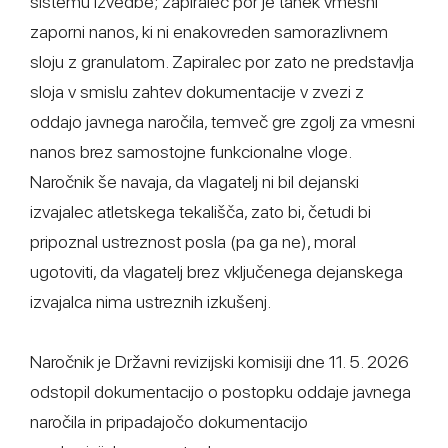
sistemu izvedbe; zapiralec por je tanek vmesni
zaporni nanos, ki ni enakovreden samorazlivnem
sloju z granulatom. Zapiralec por zato ne predstavlja
sloja v smislu zahtev dokumentacije v zvezi z
oddajo javnega naročila, temveč gre zgolj za vmesni
nanos brez samostojne funkcionalne vloge.
Naročnik še navaja, da vlagatelj ni bil dejanski
izvajalec atletskega tekališča, zato bi, četudi bi
pripoznal ustreznost posla (pa ga ne), moral
ugotoviti, da vlagatelj brez vključenega dejanskega
izvajalca nima ustreznih izkušenj.
Naročnik je Državni revizijski komisiji dne 11. 5. 2026
odstopil dokumentacijo o postopku oddaje javnega
naročila in pripadajočo dokumentacijo