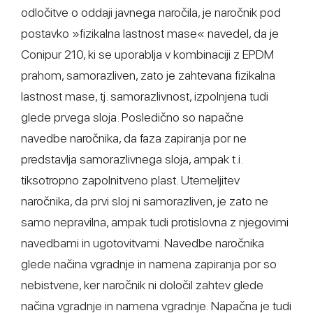
odločitve o oddaji javnega naročila, je naročnik pod
postavko »fizikalna lastnost mase« navedel, da je
Conipur 210, ki se uporablja v kombinaciji z EPDM
prahom, samorazliven, zato je zahtevana fizikalna
lastnost mase, tj. samorazlivnost, izpolnjena tudi
glede prvega sloja. Posledično so napačne
navedbe naročnika, da faza zapiranja por ne
predstavlja samorazlivnega sloja, ampak t.i.
tiksotropno zapolnitveno plast. Utemeljitev
naročnika, da prvi sloj ni samorazliven, je zato ne
samo nepravilna, ampak tudi protislovna z njegovimi
navedbami in ugotovitvami. Navedbe naročnika
glede načina vgradnje in namena zapiranja por so
nebistvene, ker naročnik ni določil zahtev glede
načina vgradnje in namena vgradnje. Napačna je tudi