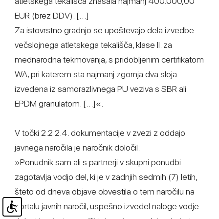
atletskega tekališča znašala najmanj 400.000,00
EUR (brez DDV). […]
Za istovrstno gradnjo se upoštevajo dela izvedbe
večslojnega atletskega tekališča, klase II. za
mednarodna tekmovanja, s pridobljenim certifikatom
WA, pri katerem sta najmanj zgornja dva sloja
izvedena iz samorazlivnega PU veziva s SBR ali
EPDM granulatom. […]«.
V točki 2.2.2.4. dokumentacije v zvezi z oddajo
javnega naročila je naročnik določil:
»Ponudnik sam ali s partnerji v skupni ponudbi
zagotavlja vodjo del, ki je v zadnjih sedmih (7) letih,
šteto od dneva objave obvestila o tem naročilu na
portalu javnih naročil, uspešno izvedel naloge vodje