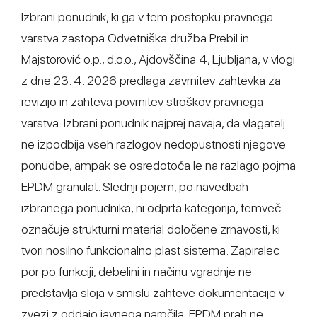
Izbrani ponudnik, ki ga v tem postopku pravnega
varstva zastopa Odvetniška družba Prebil in
Majstorović o.p., d.o.o., Ajdovščina 4, Ljubljana, v vlogi
z dne 23. 4. 2026 predlaga zavrnitev zahtevka za
revizijo in zahteva povrnitev stroškov pravnega
varstva. Izbrani ponudnik najprej navaja, da vlagatelj
ne izpodbija vseh razlogov nedopustnosti njegove
ponudbe, ampak se osredotoča le na razlago pojma
EPDM granulat. Slednji pojem, po navedbah
izbranega ponudnika, ni odprta kategorija, temveč
označuje strukturni material določene zrnavosti, ki
tvori nosilno funkcionalno plast sistema. Zapiralec
por po funkciji, debelini in načinu vgradnje ne
predstavlja sloja v smislu zahteve dokumentacije v
zvezi z oddajo javnega naročila. EPDM prah ne