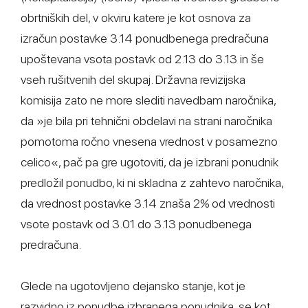
obrtniških del, v okviru katere je kot osnova za
izračun postavke 3.14 ponudbenega predračuna
upoštevana vsota postavk od 2.13 do 3.13 in še
vseh rušitvenih del skupaj. Državna revizijska
komisija zato ne more slediti navedbam naročnika,
da »je bila pri tehnični obdelavi na strani naročnika
pomotoma ročno vnesena vrednost v posamezno
celico«, pač pa gre ugotoviti, da je izbrani ponudnik
predložil ponudbo, ki ni skladna z zahtevo naročnika,
da vrednost postavke 3.14 znaša 2% od vrednosti
vsote postavk od 3.01 do 3.13 ponudbenega
predračuna.
Glede na ugotovljeno dejansko stanje, kot je
razvidno iz ponudbe izbranega ponudnika, se kot