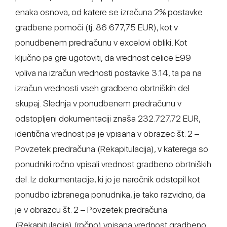
enaka osnova, od katere se izračuna 2% postavke
gradbene pomoči (tj. 86.677,75 EUR), kot v
ponudbenem predračunu v excelovi obliki. Kot
ključno pa gre ugotoviti, da vrednost celice E99
vpliva na izračun vrednosti postavke 3.14, ta pa na
izračun vrednosti vseh gradbeno obrtniških del
skupaj. Slednja v ponudbenem predračunu v
odstopljeni dokumentaciji znaša 232.727,72 EUR,
identična vrednost pa je vpisana v obrazec št. 2 –
Povzetek predračuna (Rekapitulacija), v katerega so
ponudniki ročno vpisali vrednost gradbeno obrtniških
del. Iz dokumentacije, ki jo je naročnik odstopil kot
ponudbo izbranega ponudnika, je tako razvidno, da
je v obrazcu št. 2 – Povzetek predračuna
(Rekapitulacija) (ročno) vpisana vrednost gradbeno