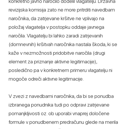
konkretno javno naročilo dodelil vlagatelju. Državna
revizijska komisija zato ne more pritrditi navedbam
naročnika, da zatrjevane kršitve ne vplivajo na
položaj vlagatelja v postopku oddaje javnega
naročila. Vlagatelju bi lahko zaradi zatrjevanih
(domnevnih) kršitvah naročnika nastala škoda, ki se
kaže v nezmožnosti pridobitve naročila (drugi
element za priznanje aktivne legitimacije),
posledično pa v konkretnem primeru vlagatelju ni
mogoče odreči aktivne legitimacije.
V zvezi z navedbami naročnika, da bi se ponudba
izbranega ponudnika tudi po odpravi zatrjevane
pomanjkljivosti oz. ob uporabi vnaprej določene
formule v ponudbenem predračunu glede na merila