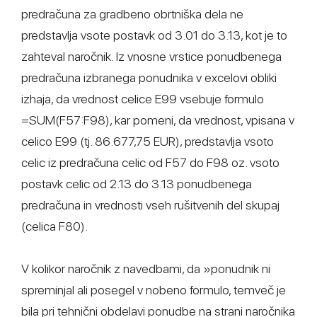
predračuna za gradbeno obrtniška dela ne
predstavlja vsote postavk od 3.01 do 3.13, kot je to
zahteval naročnik. Iz vnosne vrstice ponudbenega
predračuna izbranega ponudnika v excelovi obliki
izhaja, da vrednost celice E99 vsebuje formulo
=SUM(F57:F98), kar pomeni, da vrednost, vpisana v
celico E99 (tj. 86.677,75 EUR), predstavlja vsoto
celic iz predračuna celic od F57 do F98 oz. vsoto
postavk celic od 2.13 do 3.13 ponudbenega
predračuna in vrednosti vseh rušitvenih del skupaj
(celica F80).
V kolikor naročnik z navedbami, da »ponudnik ni
spreminjal ali posegel v nobeno formulo, temveč je
bila pri tehnični obdelavi ponudbe na strani naročnika