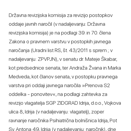
Državna revizijska komisija za revizijo postopkov
oddaje javnih naročil (v nadaljevanju: Državna
revizijska komisija) je na podlagi 39. in 70. člena
Zakona o pravnem varstvu v postopkih javnega
naročanja (Uradni list RS, št. 43/2011 s sprem.; v
nadaljevanju: ZPVPJN), v senatu dr. Mateje Škabar,
kot predsednice senata, ter Andraža Žvana in Marka
Medveda, kot članov senata, v postopku pravnega
varstva pri oddaji javnega naročila »Prenova S2
oddelka - ponovitev«, na podlagi zahtevka za
revizijo vlagatelja SGP ZIDGRAD Idrija, d.o.o., Vojkova
ulica 8, Idrija (v nadaljevanju: vlagatelj), zoper
ravnanje naročnika Psihiatrična bolnišnica Idrija, Pot
Sv. Antona 49, Idrija (v nadaljevanju: naročnik), dne