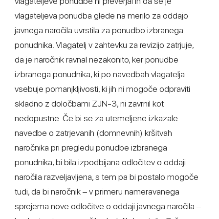
vlagateljeve ponudbe ni preverjal in da se je
vlagateljeva ponudba glede na merilo za oddajo
javnega naročila uvrstila za ponudbo izbranega
ponudnika. Vlagatelj v zahtevku za revizijo zatrjuje,
da je naročnik ravnal nezakonito, ker ponudbe
izbranega ponudnika, ki po navedbah vlagatelja
vsebuje pomanjkljivosti, ki jih ni mogoče odpraviti
skladno z določbami ZJN-3, ni zavrnil kot
nedopustne. Če bi se za utemeljene izkazale
navedbe o zatrjevanih (domnevnih) kršitvah
naročnika pri pregledu ponudbe izbranega
ponudnika, bi bila izpodbijana odločitev o oddaji
naročila razveljavljena, s tem pa bi postalo mogoče
tudi, da bi naročnik – v primeru nameravanega
sprejema nove odločitve o oddaji javnega naročila –