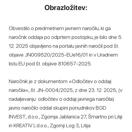
Obrazložitev:
Obvestilo o predmetnem javnem naročilu, ki ga
naročnik oddaja po odprtem postopku, je bilo dne 5.
12. 2025 objavljeno na portalu javnih naročil pod št.
objave JN009520/2025-EUe16/01 in v Uradnem
listu EU pod št. objave 810657-2025.
Naročnik je z dokumentom »Odločitev o oddaji
naročila«, št. JN-0004/2025, z dne 23. 12. 2025, (v
nadaljevanju: odločitev o oddaji javnega naročila)
javno naročilo oddal skupini ponudnikov BGD
INVEST, d.o.o., Zgornja Jablanica 27, Šmartno pri Litiji
in KREATIV I, d.o.o., Zgornji Log 3, Litija