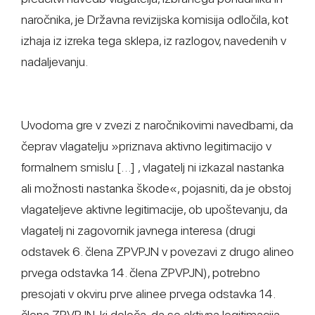
naročnika, je Državna revizijska komisija odločila, kot
izhaja iz izreka tega sklepa, iz razlogov, navedenih v
nadaljevanju.
Uvodoma gre v zvezi z naročnikovimi navedbami, da
čeprav vlagatelju »priznava aktivno legitimacijo v
formalnem smislu […] , vlagatelj ni izkazal nastanka
ali možnosti nastanka škode«, pojasniti, da je obstoj
vlagateljeve aktivne legitimacije, ob upoštevanju, da
vlagatelj ni zagovornik javnega interesa (drugi
odstavek 6. člena ZPVPJN v povezavi z drugo alineo
prvega odstavka 14. člena ZPVPJN), potrebno
presojati v okviru prve alinee prvega odstavka 14.
člena ZPVPJN, ki določa, da se aktivna legitimacija