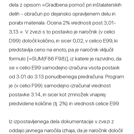
dela z opisom »Gradbena pomoč pri inštalaterskih
delih - obračun po dejansko opravljenem delu in
porabi materiala. Ocena 2% vrednosti post.3,01-
3,13.«. V zvezi s to postavko je naročnik (v celici
D99) določil količino, in sicer 0,02, v celico E99, ki
predstavlja ceno na enoto, pa je naročnik vključil
formulo [=SUM(F86:F98)], iz katere je razvidno, da
se v celici E99 samodejno izračuna vsota postavk
od 3.01 do 3.13 ponudbenega predračuna. Program
je (v celici F99) samodejno izračunal vrednost
postavke 3.14, in sicer kot zmnožek vnaprej
predvidene količine (tj. 2%) in vrednosti celice E99.
Iz izpostavljenega dela dokumentacije v zvezi z
oddajo javnega naročila izhaja, da je naročnik določil