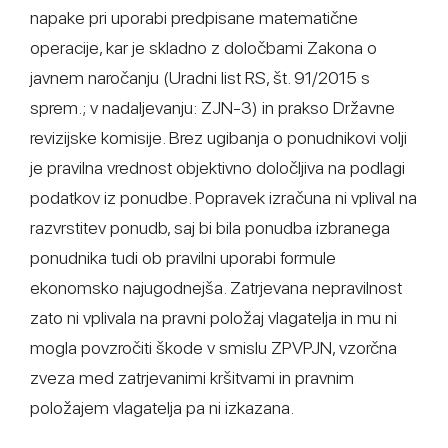
napake pri uporabi predpisane matematične
operacije, kar je skladno z določbami Zakona o
javnem naročanju (Uradni list RS, št. 91/2015 s
sprem.; v nadaljevanju: ZJN-3) in prakso Državne
revizijske komisije. Brez ugibanja o ponudnikovi volji
je pravilna vrednost objektivno določljiva na podlagi
podatkov iz ponudbe. Popravek izračuna ni vplival na
razvrstitev ponudb, saj bi bila ponudba izbranega
ponudnika tudi ob pravilni uporabi formule
ekonomsko najugodnejša. Zatrjevana nepravilnost
zato ni vplivala na pravni položaj vlagatelja in mu ni
mogla povzročiti škode v smislu ZPVPJN, vzorčna
zveza med zatrjevanimi kršitvami in pravnim
položajem vlagatelja pa ni izkazana.