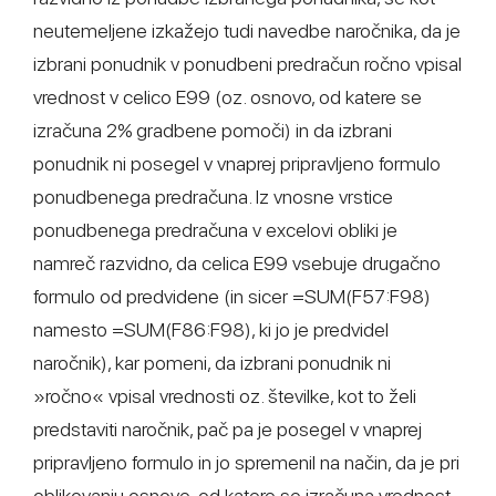
neutemeljene izkažejo tudi navedbe naročnika, da je
izbrani ponudnik v ponudbeni predračun ročno vpisal
vrednost v celico E99 (oz. osnovo, od katere se
izračuna 2% gradbene pomoči) in da izbrani
ponudnik ni posegel v vnaprej pripravljeno formulo
ponudbenega predračuna. Iz vnosne vrstice
ponudbenega predračuna v excelovi obliki je
namreč razvidno, da celica E99 vsebuje drugačno
formulo od predvidene (in sicer =SUM(F57:F98)
namesto =SUM(F86:F98), ki jo je predvidel
naročnik), kar pomeni, da izbrani ponudnik ni
»ročno« vpisal vrednosti oz. številke, kot to želi
predstaviti naročnik, pač pa je posegel v vnaprej
pripravljeno formulo in jo spremenil na način, da je pri
oblikovanju osnove, od katere se izračuna vrednost