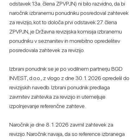
odstavek 13a. člena ZPVPJN) ni bilo razvidno, da bi
naročnik izbranemu ponudniku posredoval zahtevek
za revizijo, kot to določa prvi odstavek 27. člena
ZPVPJN, je Državna revizijska komisija izbranemu
ponudniku v seznanitev in morebitno opredelitev
posredovala zahtevek za revizijo.
Izbrani ponudnik se je po vodilnem partnerju BGD
INVEST, d.o.o., z vlogo z dne 30. 1. 2026 opredelil do
revizijskih navedb. Izbrani ponudnik predlaga
zavrnitev zahtevka za revizijo in utemeljuje
izpolnjevanje referenčne zahteve.
Naročnik je dne 8. 1. 2026 zavrnil zahtevek za
revizijo. Naročnik navaja, da so reference izbranega