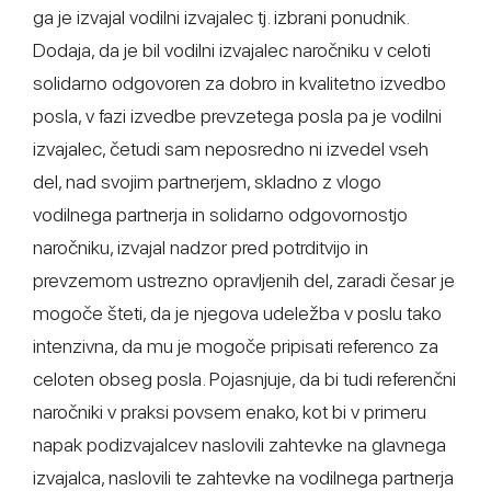
ga je izvajal vodilni izvajalec tj. izbrani ponudnik.
Dodaja, da je bil vodilni izvajalec naročniku v celoti
solidarno odgovoren za dobro in kvalitetno izvedbo
posla, v fazi izvedbe prevzetega posla pa je vodilni
izvajalec, četudi sam neposredno ni izvedel vseh
del, nad svojim partnerjem, skladno z vlogo
vodilnega partnerja in solidarno odgovornostjo
naročniku, izvajal nadzor pred potrditvijo in
prevzemom ustrezno opravljenih del, zaradi česar je
mogoče šteti, da je njegova udeležba v poslu tako
intenzivna, da mu je mogoče pripisati referenco za
celoten obseg posla. Pojasnjuje, da bi tudi referenčni
naročniki v praksi povsem enako, kot bi v primeru
napak podizvajalcev naslovili zahtevke na glavnega
izvajalca, naslovili te zahtevke na vodilnega partnerja