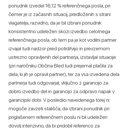
ponudnik izvedel 16,12 % referenčnega posla, pri
čemer je iz začasnih situacij, predloženih s strani
vlagatelja, razvidno, da je bil izbrani ponudnik
konsistentno udeležen skozi izvedbo celotnega
referenčnega posla, ob tem pa je kot vodilni partner
izvajal tudi nadzor pred potrditvijo in prevzemom
ustrezno opravljenih del partnerja, izstavljal situacije
(pri naročniku Občina Bled tudi prejemal plačila za
dela, ki jih je opravil partner), ter za vsa izvedena dela
partnerja tudi odgovarjal, vključno z garancijo za
dobro izvedbo del in garancijo za odpravo napak v
garancijski dobi. V posledici navedenega torej ni
mogoče zavzeti stališča, da izbrani ponudnik pri
priglašenem referenčnem poslu ni bil udeležen
dovolj intenzivno, da bi pridobil referenco za