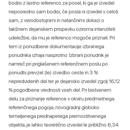
bodisi z lastno referenco za posel, ki ga je izvedel
neposredno sam bodisi, če posla ni izvedel v celoti
sam, z verodostojnimi in natančnimi dokazi o
takšnem dejanskem prispevku oziroma intenziteti
udeležbe, da mu je referenco mogoče priznati. Pri
tem iz ponudbene dokumentacije izbranega
ponudnika izhaja nasprotno. Izbrani ponudnik je
namreč pri priglašenem referenčnem poslu po
ponudbi prevzel (le) izvedbo ceste in 3 %
nepredvidenih del ter je dejansko izvedel zgolj 16,12
% pogodbene vrednosti vseh del. Pri bistvenem
delu za priznanje reference v okviru predmetnega
referenčnega pogoja, novogradnji globoko
temeljenega prednapetega premostitvenega
objekta, je lahko teoretično izvedel le približno 6,34