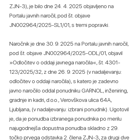
ZJN-3), je bilo dne 24. 4. 2025 objavljeno na
Portalu javnih naročil, pod št. objave
JN002964/2025-SL1/01, s tremi popravki.
Naročnik je dne 30. 9. 2025 na Portalu javnih naročil,
pod št. objave JN002964/2025-ODL/01, objavil
»Odločitev o oddaji javnega naročila«, št. 4301-
123/2025/32, z dne 26. 9. 2025 (v nadaljevanju:
odločitev o oddaji naročila), s katero je zadevno
javno naročilo oddal ponudniku GARNOL, inženiring,
gradnje in kadri, d.o.o., Verovškova ulica 64A,
Ljubljana, (v nadaljevanju: izbrani ponudnik). Ugotovil
je, da je ponudba izbranega ponudnika po merilu
najugodnejša dopustna ponudba skladno z 29.
točko prvega odstavka 2. člena ZJN-3, za drugi dve