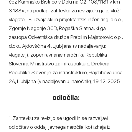
čez Kamniško Bistrico v Dolu na G2-108/1181 v km
3.188«, na podlagi zahtevka za revizijo, ki ga je vložil
vlagatelj IPI, izvajalski in projektantski inženiring, d.o.o.,
Zgornje Negonje 36D, Rogaška Slatina, ki ga
zastopa Odvetniška družba Prebil in Majstorović o.p.,
d.o.o., Ajdovščina 4, Ljubljana (v nadaljevanju:
vlagatelj), zoper ravnanje naročnika Republika
Slovenija, Ministrstvo za infrastrukturo, Direkcija
Republike Slovenije za infrastrukturo, Hajdrihova ulica
2A, Ljubljana (v nadaljevanju: naročnik), 19. 12. 2025
odločila:
1. Zahtevku za revizijo se ugodi in se razveljavi
odločitev o oddaji javnega naročila, kot izhaja iz