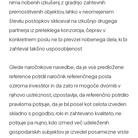
nima nobenih izkušenj z gradnjo zahtevnih
premostitvenih objektov, lahko v neomejenem
številu postopkov skliceval na izkušnjo drugega
partnerja iz preteklega konzorcija, čeprav v
konkretnem poslu ne bi prevzel nobenega dela, ki bi
zahteval takšno usposobljenost.
Glede naročnikove navedbe, da je vse predložene
reference potrdil naročnik referenčnega posla
oziroma investitor in da zato ni mogoče dvomiti v
njihovo ustreznost, izpostavlja, da referenčno potrdilo
praviloma potrjuje, da je bil posel kot celota izveden
skladno s pogodbo, roki in zahtevano kvaliteto, ne
potrjuje pa nujno, kdo izmed več udeleženih
gospodarskih subjektov je izvedel posamezne vrste