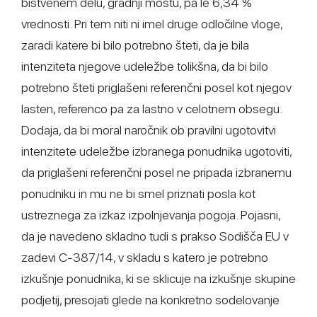
bistvenem delu, gradnji mostu, pa le 6,34 %
vrednosti. Pri tem niti ni imel druge odločilne vloge,
zaradi katere bi bilo potrebno šteti, da je bila
intenziteta njegove udeležbe tolikšna, da bi bilo
potrebno šteti priglašeni referenčni posel kot njegov
lasten, referenco pa za lastno v celotnem obsegu.
Dodaja, da bi moral naročnik ob pravilni ugotovitvi
intenzitete udeležbe izbranega ponudnika ugotoviti,
da priglašeni referenčni posel ne pripada izbranemu
ponudniku in mu ne bi smel priznati posla kot
ustreznega za izkaz izpolnjevanja pogoja. Pojasni,
da je navedeno skladno tudi s prakso Sodišča EU v
zadevi C-387/14, v skladu s katero je potrebno
izkušnje ponudnika, ki se sklicuje na izkušnje skupine
podjetij, presojati glede na konkretno sodelovanje