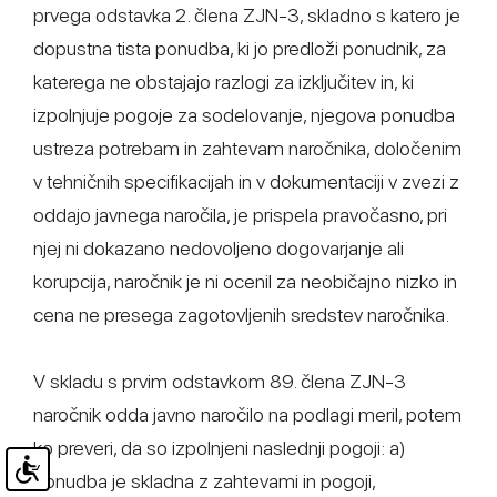
prvega odstavka 2. člena ZJN-3, skladno s katero je
dopustna tista ponudba, ki jo predloži ponudnik, za
katerega ne obstajajo razlogi za izključitev in, ki
izpolnjuje pogoje za sodelovanje, njegova ponudba
ustreza potrebam in zahtevam naročnika, določenim
v tehničnih specifikacijah in v dokumentaciji v zvezi z
oddajo javnega naročila, je prispela pravočasno, pri
njej ni dokazano nedovoljeno dogovarjanje ali
korupcija, naročnik je ni ocenil za neobičajno nizko in
cena ne presega zagotovljenih sredstev naročnika.
V skladu s prvim odstavkom 89. člena ZJN-3
naročnik odda javno naročilo na podlagi meril, potem
ko preveri, da so izpolnjeni naslednji pogoji: a)
ponudba je skladna z zahtevami in pogoji,