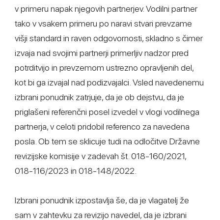
v primeru napak njegovih partnerjev. Vodilni partner
tako v vsakem primeru po naravi stvari prevzame
višji standard in raven odgovornosti, skladno s čimer
izvaja nad svojimi partnerji primerljiv nadzor pred
potrditvijo in prevzemom ustrezno opravljenih del,
kot bi ga izvajal nad podizvajalci. Vsled navedenemu
izbrani ponudnik zatrjuje, da je ob dejstvu, da je
priglašeni referenčni posel izvedel v vlogi vodilnega
partnerja, v celoti pridobil referenco za navedena
posla. Ob tem se sklicuje tudi na odločitve Državne
revizijske komisije v zadevah št. 018-160/2021,
018-116/2023 in 018-148/2022.
Izbrani ponudnik izpostavlja še, da je vlagatelj že
sam v zahtevku za revizijo navedel, da je izbrani