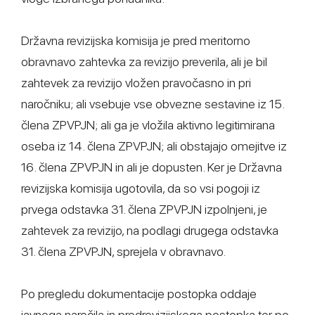
Državna revizijska komisija je pred meritorno
obravnavo zahtevka za revizijo preverila, ali je bil
zahtevek za revizijo vložen pravočasno in pri
naročniku; ali vsebuje vse obvezne sestavine iz 15.
člena ZPVPJN; ali ga je vložila aktivno legitimirana
oseba iz 14. člena ZPVPJN; ali obstajajo omejitve iz
16. člena ZPVPJN in ali je dopusten. Ker je Državna
revizijska komisija ugotovila, da so vsi pogoji iz
prvega odstavka 31. člena ZPVPJN izpolnjeni, je
zahtevek za revizijo, na podlagi drugega odstavka
31. člena ZPVPJN, sprejela v obravnavo.
Po pregledu dokumentacije postopka oddaje
javnega naročila in predrevizijskega postopka ter po