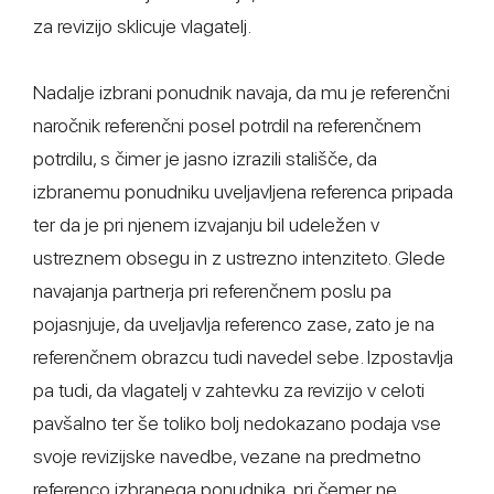
za revizijo sklicuje vlagatelj.
Nadalje izbrani ponudnik navaja, da mu je referenčni
naročnik referenčni posel potrdil na referenčnem
potrdilu, s čimer je jasno izrazili stališče, da
izbranemu ponudniku uveljavljena referenca pripada
ter da je pri njenem izvajanju bil udeležen v
ustreznem obsegu in z ustrezno intenziteto. Glede
navajanja partnerja pri referenčnem poslu pa
pojasnjuje, da uveljavlja referenco zase, zato je na
referenčnem obrazcu tudi navedel sebe. Izpostavlja
pa tudi, da vlagatelj v zahtevku za revizijo v celoti
pavšalno ter še toliko bolj nedokazano podaja vse
svoje revizijske navedbe, vezane na predmetno
referenco izbranega ponudnika, pri čemer ne