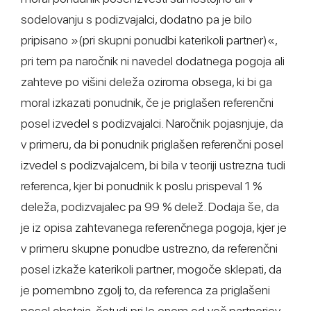
sodelovanju s podizvajalci, dodatno pa je bilo
pripisano »(pri skupni ponudbi katerikoli partner)«,
pri tem pa naročnik ni navedel dodatnega pogoja ali
zahteve po višini deleža oziroma obsega, ki bi ga
moral izkazati ponudnik, če je priglašen referenčni
posel izvedel s podizvajalci. Naročnik pojasnjuje, da
v primeru, da bi ponudnik priglašen referenčni posel
izvedel s podizvajalcem, bi bila v teoriji ustrezna tudi
referenca, kjer bi ponudnik k poslu prispeval 1 %
deleža, podizvajalec pa 99 % delež. Dodaja še, da
je iz opisa zahtevanega referenčnega pogoja, kjer je
v primeru skupne ponudbe ustrezno, da referenčni
posel izkaže katerikoli partner, mogoče sklepati, da
je pomembno zgolj to, da referenca za priglašeni
posel obstaja, četudi pri le enem od več partnerjev