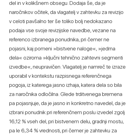
del in v kolikšnem obsegu. Dodaja še, da je
naročnikov očitek, da vlagatelj v zahtevku za revizijo
v celoti pavšalno ter še toliko bolj nedokazano
podaja vse svoje revizijske navedbe, vezane na
referenco izbranega ponudnika, pri čemer ne
pojasni, kaj pomeni »bistvene naloge«, »jedrna
dela« oziroma »ključni tehnično zahtevni segmenti
izvedbe«, neupravičen. Vlagatelj je namreč te izraze
uporabil v kontekstu razpisnega referenčnega
pogoja, iz katerega jasno izhaja, katera dela so bila
za naročnika odločilna. Glede trditvenega bremena
pa pojasnjuje, da je jasno in konkretno navedel, da je
izbrani ponudnik pri referenčnem poslu izvedel zgolj
16,12 % vseh del, pri bistvenem delu, gradnji mostu,
pa le 6,34 % vrednosti, pri čemer je zahtevku za