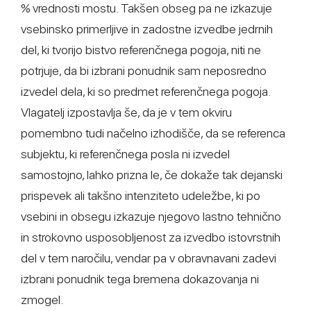
% vrednosti mostu. Takšen obseg pa ne izkazuje
vsebinsko primerljive in zadostne izvedbe jedrnih
del, ki tvorijo bistvo referenčnega pogoja, niti ne
potrjuje, da bi izbrani ponudnik sam neposredno
izvedel dela, ki so predmet referenčnega pogoja.
Vlagatelj izpostavlja še, da je v tem okviru
pomembno tudi načelno izhodišče, da se referenca
subjektu, ki referenčnega posla ni izvedel
samostojno, lahko prizna le, če dokaže tak dejanski
prispevek ali takšno intenziteto udeležbe, ki po
vsebini in obsegu izkazuje njegovo lastno tehnično
in strokovno usposobljenost za izvedbo istovrstnih
del v tem naročilu, vendar pa v obravnavani zadevi
izbrani ponudnik tega bremena dokazovanja ni
zmogel.