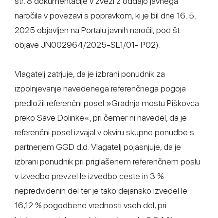
str. 8 dokumentacije v zvezi z oddajo javnega
naročila v povezavi s popravkom, ki je bil dne 16. 5.
2025 objavljen na Portalu javnih naročil, pod št.
objave JN002964/2025-SL1/01- P02).
Vlagatelj zatrjuje, da je izbrani ponudnik za
izpolnjevanje navedenega referenčnega pogoja
predložil referenčni posel »Gradnja mostu Piškovca
preko Save Dolinke«, pri čemer ni navedel, da je
referenčni posel izvajal v okviru skupne ponudbe s
partnerjem GGD d.d. Vlagatelj pojasnjuje, da je
izbrani ponudnik pri priglašenem referenčnem poslu
v izvedbo prevzel le izvedbo ceste in 3 %
nepredvidenih del ter je tako dejansko izvedel le
16,12 % pogodbene vrednosti vseh del, pri