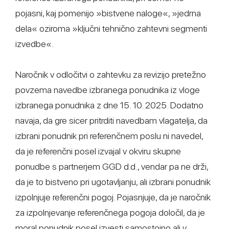
pojasni, kaj pomenijo »bistvene naloge«, »jedrna
dela« oziroma »ključni tehnično zahtevni segmenti
izvedbe«.
Naročnik v odločitvi o zahtevku za revizijo pretežno
povzema navedbe izbranega ponudnika iz vloge
izbranega ponudnika z dne 15. 10. 2025. Dodatno
navaja, da gre sicer pritrditi navedbam vlagatelja, da
izbrani ponudnik pri referenčnem poslu ni navedel,
da je referenčni posel izvajal v okviru skupne
ponudbe s partnerjem GGD d.d., vendar pa ne drži,
da je to bistveno pri ugotavljanju, ali izbrani ponudnik
izpolnjuje referenčni pogoj. Pojasnjuje, da je naročnik
za izpolnjevanje referenčnega pogoja določil, da je
moral ponudnik posel izvesti samostojno ali v