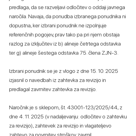
predlaga, da se razveljavi odločitev o oddaji javnega
naročila. Navaja, da ponudba izbranega ponudnika ni
dopustna, ker izbrani ponudnik ne izpolnjuje
referenčnih pogojev, prav tako pa pri njem obstaja
razlog za izključitev iz b) alineje četrtega odstavka
ter g) alineje šestega odstavka 75. člena ZJN-3.
Izbrani ponudnik se je z vlogo z dne 15. 10. 2025
izjasnil o navedbah iz zahtevka za revizijo in
predlagal zavrnitev zahtevka za revizijo.
Naročnik je s sklepom, št. 43001-123/2025/44, z
dne 4. 11. 2025 (v nadaljevanju: odločitev o zahtevku
za revizijo), zahtevek za revizijo in vlagateljevo
zahtevo za povrnitev stroškov zavrnil.