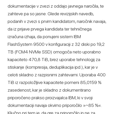
dokumentacije v zvezi z oddajo javnega naročila, te
zahteve pa so jasne. Glede revizijskih navedb,
podanih v zvezi s prvim kandidatom, naročnik navaja,
da iz prijave prvega kandidata ter tehničnega
izračuna izhaja, da ponujeni sistem IBM
FlashSystem 9500 v konfiguraciji z 32 diski po 19,2
TB (FCM4 NVMe SSD) omogoča neto uporabno
kapaciteto 470,8 TiB, brez uporabe tehnologij za
stiskanje (kompresija, deduplikacija ipd.), kar je v
celoti skladno z razpisnimi zahtevami. Uporaba 400
TiB iz razpoložljive kapacitete pomeni 85,0159 %
zasedenost, kar je skladno z dokumentirano
priporočeno prakso proizvajalca IBM, ki v svoji
dokumentaciji navaja okvirno priporočilo »~85 %«.
Ključno pri tem je, da gre za priporočilo in ne za