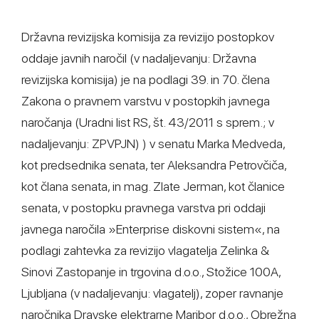
Državna revizijska komisija za revizijo postopkov
oddaje javnih naročil (v nadaljevanju: Državna
revizijska komisija) je na podlagi 39. in 70. člena
Zakona o pravnem varstvu v postopkih javnega
naročanja (Uradni list RS, št. 43/2011 s sprem.; v
nadaljevanju: ZPVPJN) ) v senatu Marka Medveda,
kot predsednika senata, ter Aleksandra Petrovčiča,
kot člana senata, in mag. Zlate Jerman, kot članice
senata, v postopku pravnega varstva pri oddaji
javnega naročila »Enterprise diskovni sistem«, na
podlagi zahtevka za revizijo vlagatelja Zelinka &
Sinovi Zastopanje in trgovina d.o.o., Stožice 100A,
Ljubljana (v nadaljevanju: vlagatelj), zoper ravnanje
naročnika Dravske elektrarne Maribor d.o.o., Obrežna