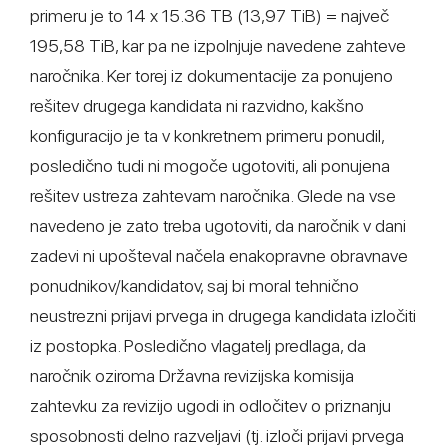
primeru je to 14 x 15.36 TB (13,97 TiB) = največ
195,58 TiB, kar pa ne izpolnjuje navedene zahteve
naročnika. Ker torej iz dokumentacije za ponujeno
rešitev drugega kandidata ni razvidno, kakšno
konfiguracijo je ta v konkretnem primeru ponudil,
posledično tudi ni mogoče ugotoviti, ali ponujena
rešitev ustreza zahtevam naročnika. Glede na vse
navedeno je zato treba ugotoviti, da naročnik v dani
zadevi ni upošteval načela enakopravne obravnave
ponudnikov/kandidatov, saj bi moral tehnično
neustrezni prijavi prvega in drugega kandidata izločiti
iz postopka. Posledično vlagatelj predlaga, da
naročnik oziroma Državna revizijska komisija
zahtevku za revizijo ugodi in odločitev o priznanju
sposobnosti delno razveljavi (tj. izloči prijavi prvega