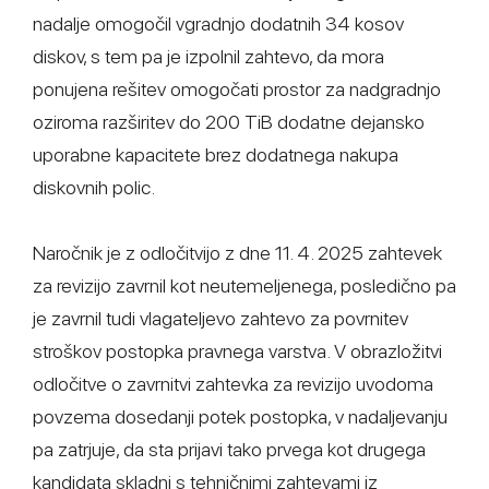
nadalje omogočil vgradnjo dodatnih 34 kosov
diskov, s tem pa je izpolnil zahtevo, da mora
ponujena rešitev omogočati prostor za nadgradnjo
oziroma razširitev do 200 TiB dodatne dejansko
uporabne kapacitete brez dodatnega nakupa
diskovnih polic.
Naročnik je z odločitvijo z dne 11. 4. 2025 zahtevek
za revizijo zavrnil kot neutemeljenega, posledično pa
je zavrnil tudi vlagateljevo zahtevo za povrnitev
stroškov postopka pravnega varstva. V obrazložitvi
odločitve o zavrnitvi zahtevka za revizijo uvodoma
povzema dosedanji potek postopka, v nadaljevanju
pa zatrjuje, da sta prijavi tako prvega kot drugega
kandidata skladni s tehničnimi zahtevami iz