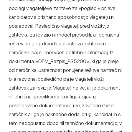
podlagi vlagateljeve zahteve za vpogled v prijave
kandidatov s priznano sposobnostjo vlagatelju ni
posredoval. Posledično vlagatelj pred vložitvijo
zahtevka za revizijo ni mogel presoditi, ali ponujena
rešitev drugega kandidata ustreza zahtevam
naročnika, saj ni imel vseh potrebnih informacij. Iz
dokumenta »DEM_Razpis_PS5200«, ki ga je prejel
od naročnika, ustreznost ponujene rešitve namreč ni
bila razvidna, posledično pa je vlagatelj vložil
zahtevek za revizijo. Vlagatelj ne ve, ali je dokument
»Tehnična specifikacija-konfiguracija« iz
posredovane dokumentacije (ne)zavedno izvzel
naročnik ali ga je naknadno dodal drugi kandidat in s
tem nedopustno dopolnil tehnično dokumentacijo, v
vsakem primeru pa vlagatelj v odločilnem trenutku ni