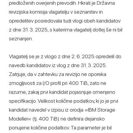
predloženih overjenih prevodih. Hkrati je Državna
revizijska komisija vlagatelju v seznanitev in
opredelitev posredovala tudi vlogi obeh kandidatov
z dne 31. 3. 2025, s katerima vlagatelj dotlej še ni bil
seznanjen.
Vlagatelj se je z vlogo z dne 2. 6. 2025 opredelil do
navedb kandidatov iz vlog z dne 31. 3. 2025.
Zatrjuje, da v zahtevku za revizijo ne oporeka
zmogljivosti za I/O profil pri 400 TiB, zato ne
razume, zakaj prvi kandidat pojasnjuje omenjeno
specifikacijo. Velikost količine podatkov, ki jo je prvi
kandidat navedel v izpisu iz orodja »IBM Storage
Modeller« (tj. 400 TiB) ne definira dejansko
ponujene količine podatkov. Ta parameter je bil