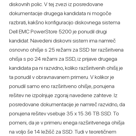
diskovnih polic. V tej zvezi iz posredovane
dokumentacije drugega kandidata ni mogoče
razbrati, kakšno konfiguracijo diskovnega sistema
Dell EMC PowerStore 5200 je ponudil drugi
kandidat. Navedeni diskovni sistem ima namreč
osnovno ohišje s 25 režami za SSD ter razširitvena
ohišja s po 24 režami za SSD, iz prijave drugega
kandidata pa ni razvidno, koliko razširitvenih ohišij je
ta ponudil v obravnavanem primeru. V kolikor je
ponudil samo eno razširitveno ohišje, ponujena
rešitev ne izpolnjuje zgoraj navedene zahteve. Iz
posredovane dokumentacije je namreč razvidno, da
ponujena rešitev vsebuje 35 x 15.36 TB SSD. To
pomeni, da je v primeru enega razširitvenega ohišja
na voljo še 14 ležišč za SSD. Tudi v teoretičnem