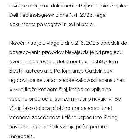
revizijo sklicuje na dokument »Pojasnilo proizvajalca
Dell Technologies« z dne 1. 4. 2025, tega
dokumenta pa vlagatelj nikoli ni prejel.
Naročnik se je z vlogo z dne 2. 6. 2025 opredelil do
posredovanih prevodov. Navaja, da je pri pregledu
overjenega prevoda dokumenta »FlashSystem
Best Practices and Performance Guidelines«
ugotovil, da se zaradi slabše kakovosti scana znak
»~« prikaže kot pomišljaj, kar pa ne vpliva na
vsebino priporočila, saj izvirnik jasno navaja »~85
%« in tako določa približno (ne pa absolutne)
vrednosti zasedenosti fizične kapacitete. Poleg
navedenega naročnik vztraja pri že podanih
navedbah.