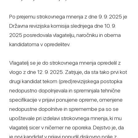
Po prejemu strokovnega mnenja z dne 9. 9. 2025 je
Državna revizijska komisija slednjega dne 10. 9.
2025 posredovala vlagatelju, naročniku in obema
kandidatoma v opredelitev.
Vlagatelj se je do strokovnega mnenja opredelil z
vlogo z dne 12. 9. 2025. Zatrjuje, da sta tako prvi kot
drugi kandidat tekom (pred)revizijskega postopka
nedopustno dopolnjevala in spreminjala tehnične
specifikacije v prijavi ponujene opreme, omenjene
nedopustne dopolnitve in spremembe pa so se
upoštevale pri izdelavi strokovnega mnenja, ki mu
vlagatelj sicer v ničemer ne oporeka. Dejstvo je, da
je prvi kandidat v prijavi ponudil diskovno polje z