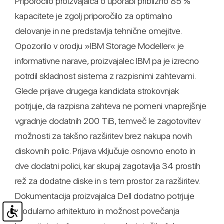
Priporočilo proizvajalca o uporabi približno 85 %
kapacitete je zgolj priporočilo za optimalno
delovanje in ne predstavlja tehnične omejitve.
Opozorilo v orodju »IBM Storage Modeller« je
informativne narave, proizvajalec IBM pa je izrecno
potrdil skladnost sistema z razpisnimi zahtevami.
Glede prijave drugega kandidata strokovnjak
potrjuje, da razpisna zahteva ne pomeni vnaprejšnje
vgradnje dodatnih 200 TiB, temveč le zagotovitev
možnosti za takšno razširitev brez nakupa novih
diskovnih polic. Prijava vključuje osnovno enoto in
dve dodatni polici, kar skupaj zagotavlja 34 prostih
rež za dodatne diske in s tem prostor za razširitev.
Dokumentacija proizvajalca Dell dodatno potrjuje
modularno arhitekturo in možnost povečanja