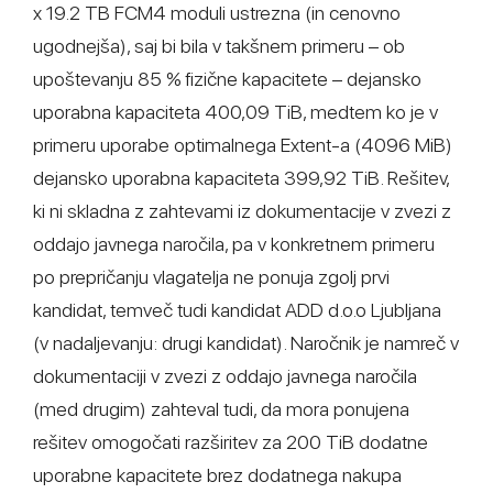
x 19.2 TB FCM4 moduli ustrezna (in cenovno
ugodnejša), saj bi bila v takšnem primeru – ob
upoštevanju 85 % fizične kapacitete – dejansko
uporabna kapaciteta 400,09 TiB, medtem ko je v
primeru uporabe optimalnega Extent-a (4096 MiB)
dejansko uporabna kapaciteta 399,92 TiB. Rešitev,
ki ni skladna z zahtevami iz dokumentacije v zvezi z
oddajo javnega naročila, pa v konkretnem primeru
po prepričanju vlagatelja ne ponuja zgolj prvi
kandidat, temveč tudi kandidat ADD d.o.o Ljubljana
(v nadaljevanju: drugi kandidat). Naročnik je namreč v
dokumentaciji v zvezi z oddajo javnega naročila
(med drugim) zahteval tudi, da mora ponujena
rešitev omogočati razširitev za 200 TiB dodatne
uporabne kapacitete brez dodatnega nakupa