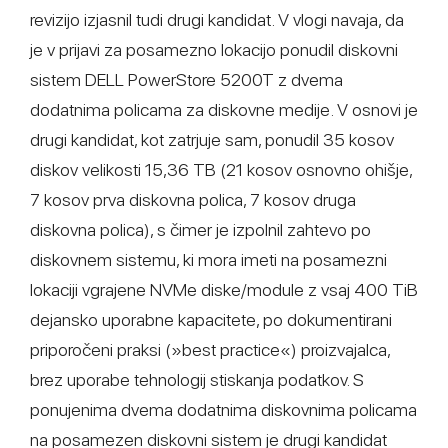
revizijo izjasnil tudi drugi kandidat. V vlogi navaja, da
je v prijavi za posamezno lokacijo ponudil diskovni
sistem DELL PowerStore 5200T z dvema
dodatnima policama za diskovne medije. V osnovi je
drugi kandidat, kot zatrjuje sam, ponudil 35 kosov
diskov velikosti 15,36 TB (21 kosov osnovno ohišje,
7 kosov prva diskovna polica, 7 kosov druga
diskovna polica), s čimer je izpolnil zahtevo po
diskovnem sistemu, ki mora imeti na posamezni
lokaciji vgrajene NVMe diske/module z vsaj 400 TiB
dejansko uporabne kapacitete, po dokumentirani
priporočeni praksi (»best practice«) proizvajalca,
brez uporabe tehnologij stiskanja podatkov. S
ponujenima dvema dodatnima diskovnima policama
na posamezen diskovni sistem je drugi kandidat