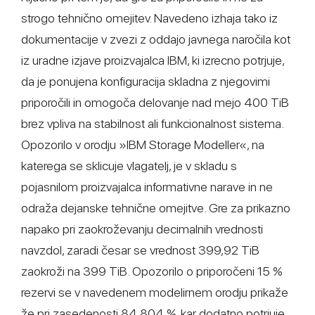
strogo tehnično omejitev. Navedeno izhaja tako iz
dokumentacije v zvezi z oddajo javnega naročila kot
iz uradne izjave proizvajalca IBM, ki izrecno potrjuje,
da je ponujena konfiguracija skladna z njegovimi
priporočili in omogoča delovanje nad mejo 400 TiB
brez vpliva na stabilnost ali funkcionalnost sistema.
Opozorilo v orodju »IBM Storage Modeller«, na
katerega se sklicuje vlagatelj, je v skladu s
pojasnilom proizvajalca informativne narave in ne
odraža dejanske tehnične omejitve. Gre za prikazno
napako pri zaokroževanju decimalnih vrednosti
navzdol, zaradi česar se vrednost 399,92 TiB
zaokroži na 399 TiB. Opozorilo o priporočeni 15 %
rezervi se v navedenem modelirnem orodju prikaže
že pri zasedenosti 84,804 %, kar dodatno potrjuje