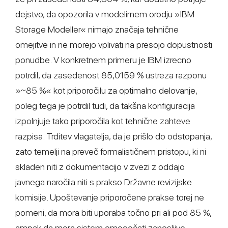
dejstvo, da opozorila v modelirnem orodju »IBM
Storage Modeller« nimajo značaja tehnične
omejitve in ne morejo vplivati na presojo dopustnosti
ponudbe. V konkretnem primeru je IBM izrecno
potrdil, da zasedenost 85,0159 % ustreza razponu
»~85 %« kot priporočilu za optimalno delovanje,
poleg tega je potrdil tudi, da takšna konfiguracija
izpolnjuje tako priporočila kot tehnične zahteve
razpisa. Trditev vlagatelja, da je prišlo do odstopanja,
zato temelji na preveč formalističnem pristopu, ki ni
skladen niti z dokumentacijo v zvezi z oddajo
javnega naročila niti s prakso Državne revizijske
komisije. Upoštevanje priporočene prakse torej ne
pomeni, da mora biti uporaba točno pri ali pod 85 %,
ampak da mora sistem omogočati zanesljivo