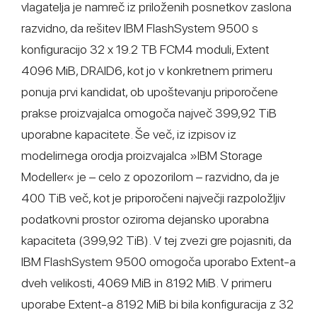
vlagatelja je namreč iz priloženih posnetkov zaslona
razvidno, da rešitev IBM FlashSystem 9500 s
konfiguracijo 32 x 19.2 TB FCM4 moduli, Extent
4096 MiB, DRAID6, kot jo v konkretnem primeru
ponuja prvi kandidat, ob upoštevanju priporočene
prakse proizvajalca omogoča največ 399,92 TiB
uporabne kapacitete. Še več, iz izpisov iz
modelirnega orodja proizvajalca »IBM Storage
Modeller« je – celo z opozorilom – razvidno, da je
400 TiB več, kot je priporočeni največji razpoložljiv
podatkovni prostor oziroma dejansko uporabna
kapaciteta (399,92 TiB). V tej zvezi gre pojasniti, da
IBM FlashSystem 9500 omogoča uporabo Extent-a
dveh velikosti, 4069 MiB in 8192 MiB. V primeru
uporabe Extent-a 8192 MiB bi bila konfiguracija z 32