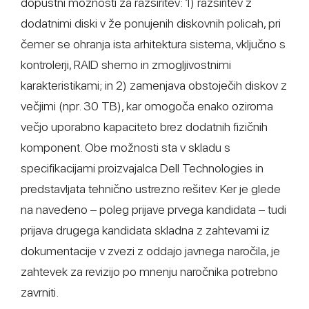
dopustni možnosti za razširitev: 1) razširitev z
dodatnimi diski v že ponujenih diskovnih policah, pri
čemer se ohranja ista arhitektura sistema, vključno s
kontrolerji, RAID shemo in zmogljivostnimi
karakteristikami; in 2) zamenjava obstoječih diskov z
večjimi (npr. 30 TB), kar omogoča enako oziroma
večjo uporabno kapaciteto brez dodatnih fizičnih
komponent. Obe možnosti sta v skladu s
specifikacijami proizvajalca Dell Technologies in
predstavljata tehnično ustrezno rešitev. Ker je glede
na navedeno – poleg prijave prvega kandidata – tudi
prijava drugega kandidata skladna z zahtevami iz
dokumentacije v zvezi z oddajo javnega naročila, je
zahtevek za revizijo po mnenju naročnika potrebno
zavrniti.