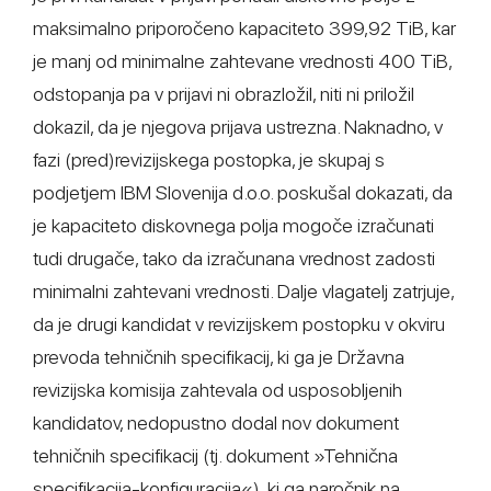
maksimalno priporočeno kapaciteto 399,92 TiB, kar
je manj od minimalne zahtevane vrednosti 400 TiB,
odstopanja pa v prijavi ni obrazložil, niti ni priložil
dokazil, da je njegova prijava ustrezna. Naknadno, v
fazi (pred)revizijskega postopka, je skupaj s
podjetjem IBM Slovenija d.o.o. poskušal dokazati, da
je kapaciteto diskovnega polja mogoče izračunati
tudi drugače, tako da izračunana vrednost zadosti
minimalni zahtevani vrednosti. Dalje vlagatelj zatrjuje,
da je drugi kandidat v revizijskem postopku v okviru
prevoda tehničnih specifikacij, ki ga je Državna
revizijska komisija zahtevala od usposobljenih
kandidatov, nedopustno dodal nov dokument
tehničnih specifikacij (tj. dokument »Tehnična
specifikacija-konfiguracija«), ki ga naročnik na