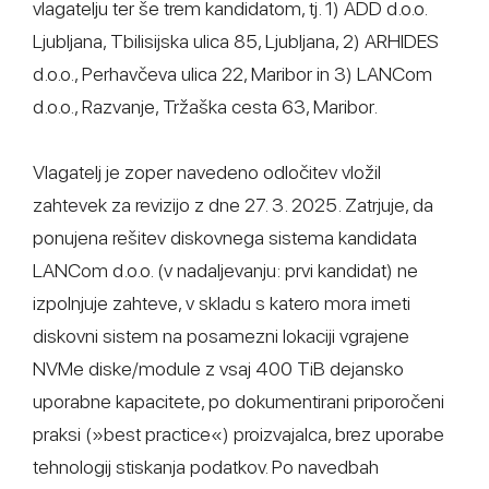
vlagatelju ter še trem kandidatom, tj. 1) ADD d.o.o.
Ljubljana, Tbilisijska ulica 85, Ljubljana, 2) ARHIDES
d.o.o., Perhavčeva ulica 22, Maribor in 3) LANCom
d.o.o., Razvanje, Tržaška cesta 63, Maribor.
Vlagatelj je zoper navedeno odločitev vložil
zahtevek za revizijo z dne 27. 3. 2025. Zatrjuje, da
ponujena rešitev diskovnega sistema kandidata
LANCom d.o.o. (v nadaljevanju: prvi kandidat) ne
izpolnjuje zahteve, v skladu s katero mora imeti
diskovni sistem na posamezni lokaciji vgrajene
NVMe diske/module z vsaj 400 TiB dejansko
uporabne kapacitete, po dokumentirani priporočeni
praksi (»best practice«) proizvajalca, brez uporabe
tehnologij stiskanja podatkov. Po navedbah