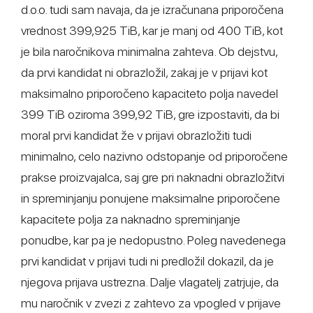
d.o.o. tudi sam navaja, da je izračunana priporočena
vrednost 399,925 TiB, kar je manj od 400 TiB, kot
je bila naročnikova minimalna zahteva. Ob dejstvu,
da prvi kandidat ni obrazložil, zakaj je v prijavi kot
maksimalno priporočeno kapaciteto polja navedel
399 TiB oziroma 399,92 TiB, gre izpostaviti, da bi
moral prvi kandidat že v prijavi obrazložiti tudi
minimalno, celo nazivno odstopanje od priporočene
prakse proizvajalca, saj gre pri naknadni obrazložitvi
in spreminjanju ponujene maksimalne priporočene
kapacitete polja za naknadno spreminjanje
ponudbe, kar pa je nedopustno. Poleg navedenega
prvi kandidat v prijavi tudi ni predložil dokazil, da je
njegova prijava ustrezna. Dalje vlagatelj zatrjuje, da
mu naročnik v zvezi z zahtevo za vpogled v prijave