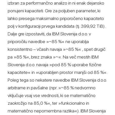
izbran za performančno analizo in ni enak dejansko
ponujeni kapaciteti. Gre za poljuben parameter, ki
lahko presega maksimalno priporočeno kapaciteto
polj v konfiguraciji prvega kandidata (tj. 399,92 TiB).
Dalje gre izpostaviti, da IBM Slovenija d.o.o. v
priporočilu navedbe »~85 %« ne uporablja
konsistentno – včasih navaja »~85 %« , spet drugič
pa »85 %«, brez znaka »~«. Na več mestih IBM
Slovenija d.o.o. navaja »pod 85 % uporabe fizične
kapacitete« in »uporabljen prostor manjši od 85 %«.
Poleg tega so nekatere navedbe IBM Slovenija d.o.o.
arbitrarne in pavšalne (npr. »~85 % nedvomno
vključuje vsaj vse vrednosti, ki se matematično
zaokrožijo na 85,0 %«, ter »funkcionalno in
matematično nepomembna razlika«). IBM Slovenija