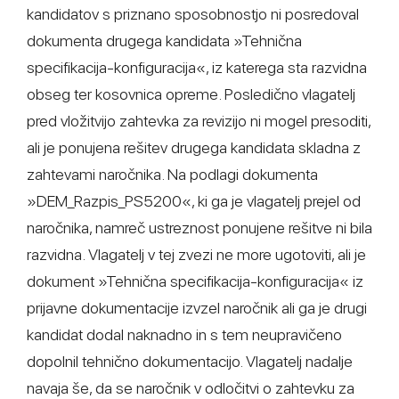
kandidatov s priznano sposobnostjo ni posredoval
dokumenta drugega kandidata »Tehnična
specifikacija-konfiguracija«, iz katerega sta razvidna
obseg ter kosovnica opreme. Posledično vlagatelj
pred vložitvijo zahtevka za revizijo ni mogel presoditi,
ali je ponujena rešitev drugega kandidata skladna z
zahtevami naročnika. Na podlagi dokumenta
»DEM_Razpis_PS5200«, ki ga je vlagatelj prejel od
naročnika, namreč ustreznost ponujene rešitve ni bila
razvidna. Vlagatelj v tej zvezi ne more ugotoviti, ali je
dokument »Tehnična specifikacija-konfiguracija« iz
prijavne dokumentacije izvzel naročnik ali ga je drugi
kandidat dodal naknadno in s tem neupravičeno
dopolnil tehnično dokumentacijo. Vlagatelj nadalje
navaja še, da se naročnik v odločitvi o zahtevku za