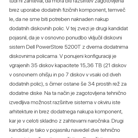
tudi ni zahteval, da mora biti razširitev zagotovljena
brez uporabe dodatnih fizičnih komponent, temveč
le, da ne sme biti potreben naknaden nakup
dodatnih diskovnih polic. V tej zvezi je drugi kandidat
pojasnil, da je v osnovno ponudbo vključil diskovni
sistem Dell PowerStore 5200T z dvema dodatnima
diskovnima policama. V ponujeni konfiguraciji je
vgrajenih 35 diskov kapacitete 15,36 TB (21 diskov
v osnovnem ohišju in po 7 diskov v vsaki od dveh
dodatnih polic), s čimer ostane še 34 prostih rež za
dodatne diske. Na ta način je zagotovljena tehnično
izvedljiva možnost razširitve sistema v okviru iste
arhitekture in brez dodatnega nakupa komponent,
kar je v celoti skladno z zahtevami naročnika. Drugi
kandidat je tako v pojasnilu navedel dve tehnično