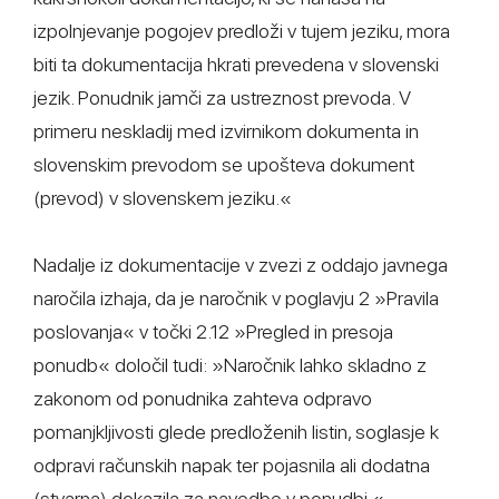
izpolnjevanje pogojev predloži v tujem jeziku, mora
biti ta dokumentacija hkrati prevedena v slovenski
jezik. Ponudnik jamči za ustreznost prevoda. V
primeru neskladij med izvirnikom dokumenta in
slovenskim prevodom se upošteva dokument
(prevod) v slovenskem jeziku.«
Nadalje iz dokumentacije v zvezi z oddajo javnega
naročila izhaja, da je naročnik v poglavju 2 »Pravila
poslovanja« v točki 2.12 »Pregled in presoja
ponudb« določil tudi: »Naročnik lahko skladno z
zakonom od ponudnika zahteva odpravo
pomanjkljivosti glede predloženih listin, soglasje k
odpravi računskih napak ter pojasnila ali dodatna
(stvarna) dokazila za navedbe v ponudbi.«