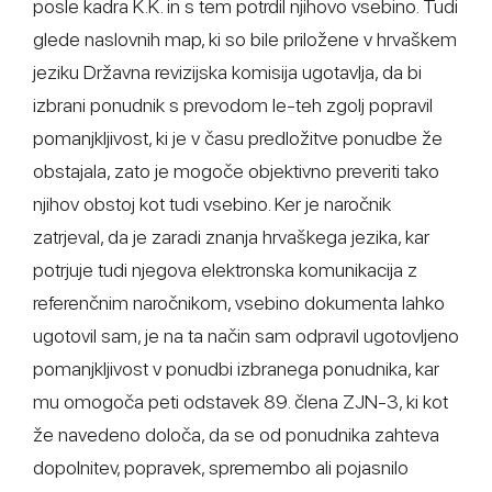
posle kadra K.K. in s tem potrdil njihovo vsebino. Tudi
glede naslovnih map, ki so bile priložene v hrvaškem
jeziku Državna revizijska komisija ugotavlja, da bi
izbrani ponudnik s prevodom le-teh zgolj popravil
pomanjkljivost, ki je v času predložitve ponudbe že
obstajala, zato je mogoče objektivno preveriti tako
njihov obstoj kot tudi vsebino. Ker je naročnik
zatrjeval, da je zaradi znanja hrvaškega jezika, kar
potrjuje tudi njegova elektronska komunikacija z
referenčnim naročnikom, vsebino dokumenta lahko
ugotovil sam, je na ta način sam odpravil ugotovljeno
pomanjkljivost v ponudbi izbranega ponudnika, kar
mu omogoča peti odstavek 89. člena ZJN-3, ki kot
že navedeno določa, da se od ponudnika zahteva
dopolnitev, popravek, spremembo ali pojasnilo