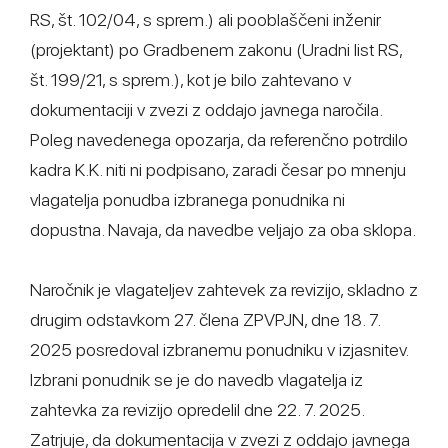
RS, št. 102/04, s sprem.) ali pooblaščeni inženir
(projektant) po Gradbenem zakonu (Uradni list RS,
št. 199/21, s sprem.), kot je bilo zahtevano v
dokumentaciji v zvezi z oddajo javnega naročila.
Poleg navedenega opozarja, da referenčno potrdilo
kadra K.K. niti ni podpisano, zaradi česar po mnenju
vlagatelja ponudba izbranega ponudnika ni
dopustna. Navaja, da navedbe veljajo za oba sklopa.
Naročnik je vlagateljev zahtevek za revizijo, skladno z
drugim odstavkom 27. člena ZPVPJN, dne 18. 7.
2025 posredoval izbranemu ponudniku v izjasnitev.
Izbrani ponudnik se je do navedb vlagatelja iz
zahtevka za revizijo opredelil dne 22. 7. 2025.
Zatrjuje, da dokumentacija v zvezi z oddajo javnega