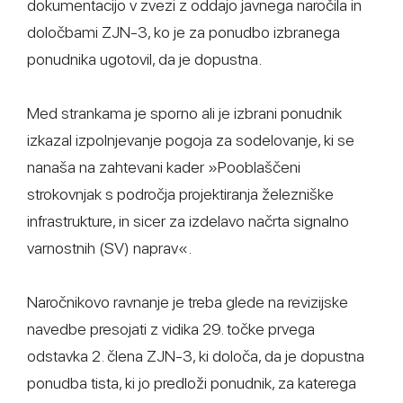
dokumentacijo v zvezi z oddajo javnega naročila in
določbami ZJN-3, ko je za ponudbo izbranega
ponudnika ugotovil, da je dopustna.
Med strankama je sporno ali je izbrani ponudnik
izkazal izpolnjevanje pogoja za sodelovanje, ki se
nanaša na zahtevani kader »Pooblaščeni
strokovnjak s področja projektiranja železniške
infrastrukture, in sicer za izdelavo načrta signalno
varnostnih (SV) naprav«.
Naročnikovo ravnanje je treba glede na revizijske
navedbe presojati z vidika 29. točke prvega
odstavka 2. člena ZJN-3, ki določa, da je dopustna
ponudba tista, ki jo predloži ponudnik, za katerega