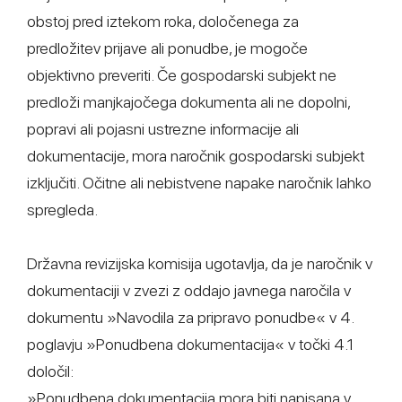
obstoj pred iztekom roka, določenega za
predložitev prijave ali ponudbe, je mogoče
objektivno preveriti. Če gospodarski subjekt ne
predloži manjkajočega dokumenta ali ne dopolni,
popravi ali pojasni ustrezne informacije ali
dokumentacije, mora naročnik gospodarski subjekt
izključiti. Očitne ali nebistvene napake naročnik lahko
spregleda.
Državna revizijska komisija ugotavlja, da je naročnik v
dokumentaciji v zvezi z oddajo javnega naročila v
dokumentu »Navodila za pripravo ponudbe« v 4.
poglavju »Ponudbena dokumentacija« v točki 4.1
določil:
»Ponudbena dokumentacija mora biti napisana v