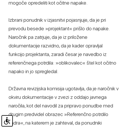
mogoče opredeliti kot očitne napake.
Izbrani ponudnik v izjasnitvi pojasnjuje, da je pri
prevodu besede »projektant« prišlo do napake.
Naročnik pa zatrjuje, da je iz priložene
dokumentacije razvidno, da je kader opravljal
funkcijo projektanta, zaradi česar je navedbo iz
referenčnega potrdila: »oblikovalec« štel kot očitno
napako in jo spregledal.
Državna revizijska komisija ugotavlja, da je naročnik v
okviru dokumentacije v zvezi z oddajo javnega
naročila, kot del navodil za pripravo ponudbe med
drugim predvidel obrazec »Referenčno potrdilo
kadra«, na katerem je zahteval, da ponudniki