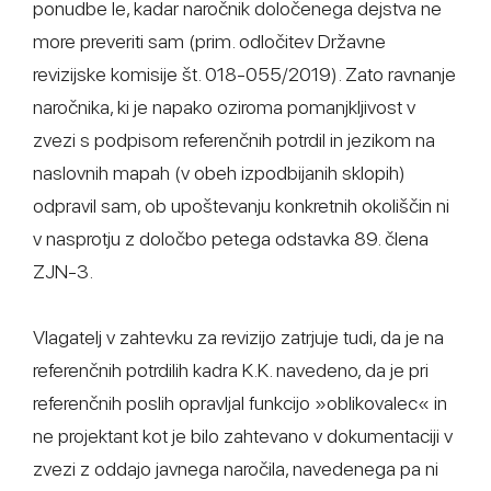
ponudbe le, kadar naročnik določenega dejstva ne
more preveriti sam (prim. odločitev Državne
revizijske komisije št. 018-055/2019). Zato ravnanje
naročnika, ki je napako oziroma pomanjkljivost v
zvezi s podpisom referenčnih potrdil in jezikom na
naslovnih mapah (v obeh izpodbijanih sklopih)
odpravil sam, ob upoštevanju konkretnih okoliščin ni
v nasprotju z določbo petega odstavka 89. člena
ZJN-3.
Vlagatelj v zahtevku za revizijo zatrjuje tudi, da je na
referenčnih potrdilih kadra K.K. navedeno, da je pri
referenčnih poslih opravljal funkcijo »oblikovalec« in
ne projektant kot je bilo zahtevano v dokumentaciji v
zvezi z oddajo javnega naročila, navedenega pa ni