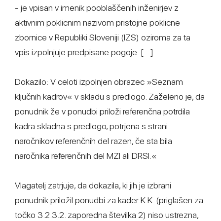
- je vpisan v imenik pooblaščenih inženirjev z
aktivnim poklicnim nazivom pristojne poklicne
zbornice v Republiki Sloveniji (IZS) oziroma za ta
vpis izpolnjuje predpisane pogoje. […]
Dokazilo: V celoti izpolnjen obrazec »Seznam
ključnih kadrov« v skladu s predlogo. Zaželeno je, da
ponudnik že v ponudbi priloži referenčna potrdila
kadra skladna s predlogo, potrjena s strani
naročnikov referenčnih del razen, če sta bila
naročnika referenčnih del MZI ali DRSI.«
Vlagatelj zatrjuje, da dokazila, ki jih je izbrani
ponudnik priložil ponudbi za kader K.K. (priglašen za
točko 3.2.3.2. zaporedna številka 2) niso ustrezna,