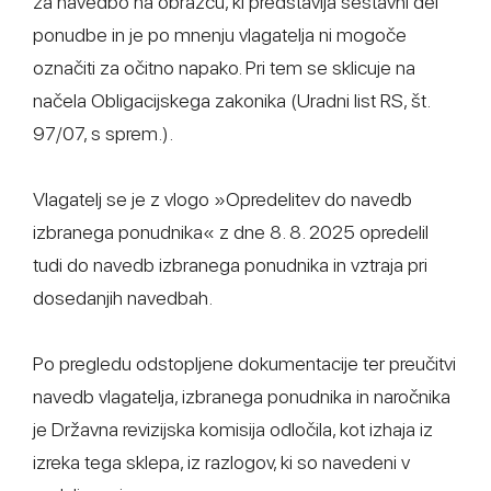
za navedbo na obrazcu, ki predstavlja sestavni del
ponudbe in je po mnenju vlagatelja ni mogoče
označiti za očitno napako. Pri tem se sklicuje na
načela Obligacijskega zakonika (Uradni list RS, št.
97/07, s sprem.).
Vlagatelj se je z vlogo »Opredelitev do navedb
izbranega ponudnika« z dne 8. 8. 2025 opredelil
tudi do navedb izbranega ponudnika in vztraja pri
dosedanjih navedbah.
Po pregledu odstopljene dokumentacije ter preučitvi
navedb vlagatelja, izbranega ponudnika in naročnika
je Državna revizijska komisija odločila, kot izhaja iz
izreka tega sklepa, iz razlogov, ki so navedeni v