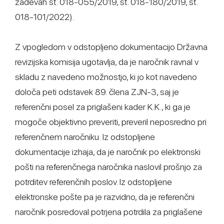
zadevah št. 018-055/2019, št. 018-180/2019, št.
018-101/2022).
Z vpogledom v odstopljeno dokumentacijo Državna
revizijska komisija ugotavlja, da je naročnik ravnal v
skladu z navedeno možnostjo, ki jo kot navedeno
določa peti odstavek 89. člena ZJN-3, saj je
referenčni posel za priglašeni kader K.K., ki ga je
mogoče objektivno preveriti, preveril neposredno pri
referenčnem naročniku. Iz odstopljene
dokumentacije izhaja, da je naročnik po elektronski
pošti na referenčnega naročnika naslovil prošnjo za
potrditev referenčnih poslov. Iz odstopljene
elektronske pošte pa je razvidno, da je referenčni
naročnik posredoval potrjena potrdila za priglašene