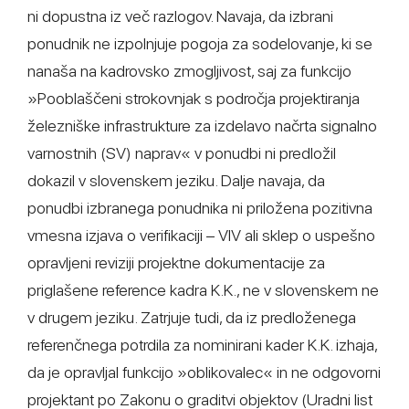
ni dopustna iz več razlogov. Navaja, da izbrani
ponudnik ne izpolnjuje pogoja za sodelovanje, ki se
nanaša na kadrovsko zmogljivost, saj za funkcijo
»Pooblaščeni strokovnjak s področja projektiranja
železniške infrastrukture za izdelavo načrta signalno
varnostnih (SV) naprav« v ponudbi ni predložil
dokazil v slovenskem jeziku. Dalje navaja, da
ponudbi izbranega ponudnika ni priložena pozitivna
vmesna izjava o verifikaciji – VIV ali sklep o uspešno
opravljeni reviziji projektne dokumentacije za
priglašene reference kadra K.K., ne v slovenskem ne
v drugem jeziku. Zatrjuje tudi, da iz predloženega
referenčnega potrdila za nominirani kader K.K. izhaja,
da je opravljal funkcijo »oblikovalec« in ne odgovorni
projektant po Zakonu o graditvi objektov (Uradni list