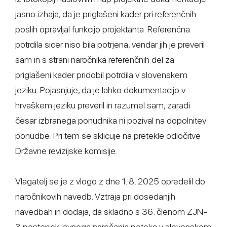
jasno izhaja, da je priglašeni kader pri referenčnih
poslih opravljal funkcijo projektanta. Referenčna
potrdila sicer niso bila potrjena, vendar jih je preveril
sam in s strani naročnika referenčnih del za
priglašeni kader pridobil potrdila v slovenskem
jeziku. Pojasnjuje, da je lahko dokumentacijo v
hrvaškem jeziku preveril in razumel sam, zaradi
česar izbranega ponudnika ni pozival na dopolnitev
ponudbe. Pri tem se sklicuje na pretekle odločitve
Državne revizijske komisije.
Vlagatelj se je z vlogo z dne 1. 8. 2025 opredelil do
naročnikovih navedb. Vztraja pri dosedanjih
navedbah in dodaja, da skladno s 36. členom ZJN-
3 postopek javnega naročanja poteka v slovenskem