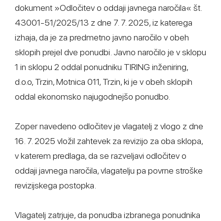
dokument »Odločitev o oddaji javnega naročila« št.
43001-51/2025/13 z dne 7. 7. 2025, iz katerega
izhaja, da je za predmetno javno naročilo v obeh
sklopih prejel dve ponudbi. Javno naročilo je v sklopu
1 in sklopu 2 oddal ponudniku TIRING inženiring,
d.o.o, Trzin, Motnica 011, Trzin, ki je v obeh sklopih
oddal ekonomsko najugodnejšo ponudbo.
Zoper navedeno odločitev je vlagatelj z vlogo z dne
16. 7. 2025 vložil zahtevek za revizijo za oba sklopa,
v katerem predlaga, da se razveljavi odločitev o
oddaji javnega naročila, vlagatelju pa povrne stroške
revizijskega postopka.
Vlagatelj zatrjuje, da ponudba izbranega ponudnika