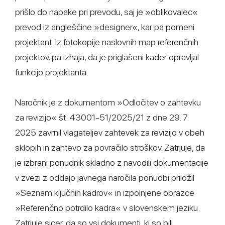
prišlo do napake pri prevodu, saj je »oblikovalec«
prevod iz angleščine »designer«, kar pa pomeni
projektant. Iz fotokopije naslovnih map referenčnih
projektov, pa izhaja, da je priglašeni kader opravljal
funkcijo projektanta.
Naročnik je z dokumentom »Odločitev o zahtevku
za revizijo« št. 43001-51/2025/21 z dne 29. 7.
2025 zavrnil vlagateljev zahtevek za revizijo v obeh
sklopih in zahtevo za povračilo stroškov. Zatrjuje, da
je izbrani ponudnik skladno z navodili dokumentacije
v zvezi z oddajo javnega naročila ponudbi priložil
»Seznam ključnih kadrov« in izpolnjene obrazce
»Referenčno potrdilo kadra« v slovenskem jeziku.
Zatrjuje sicer, da so vsi dokumenti, ki so bili