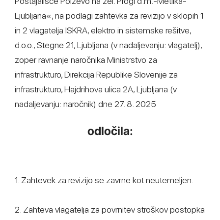
Postajališče Polževo na žel. Progi d.m.-Metlika-
Ljubljana«, na podlagi zahtevka za revizijo v sklopih 1
in 2 vlagatelja ISKRA, elektro in sistemske rešitve,
d.o.o., Stegne 21, Ljubljana (v nadaljevanju: vlagatelj),
zoper ravnanje naročnika Ministrstvo za
infrastrukturo, Direkcija Republike Slovenije za
infrastrukturo, Hajdrihova ulica 2A, Ljubljana (v
nadaljevanju: naročnik) dne 27. 8. 2025
odločila:
1. Zahtevek za revizijo se zavrne kot neutemeljen.
2. Zahteva vlagatelja za povrnitev stroškov postopka