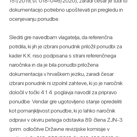
151/2019, št. 018-046/2020), zaradi česar je tudi to
dokumentacijo potrebno upoštevati pri pregledu in
ocenjevanju ponudbe.
Slediti gre navedbam vlagatelja, da referenčna
potrdila, ki jih je izbrani ponudnik priložil ponudbi za
kader K.K. niso podpisana s strani referenčnega
naročnika in da je bila ponudbi priložena
dokumentacija v hrvaškem jeziku, zaradi česar
izbrani ponudnik ni izpolnil zahteve, ki jo je naročnik
določil v točki 4.1 4. poglavja navodil za pripravo
ponudbe. Vendar gre ugotovljeno stanje opredeliti
kot pomanjkljivost ponudbe, ki jo lahko naročnik
odpravi v okviru petega odstavka 89. člena ZJN-3
(prim. odločitve Državne revizijske komisije v