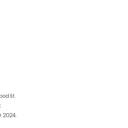
pod št.
k
9. 2024.