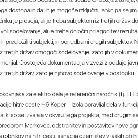
ega dostopa in da jih je mogoče izključiti, lahko pa se j
čniku je presoja, ali je treba subjektom iz tretjih držav do
oli sodelovanje, ali je treba določiti prilagoditev rezult
h predložili ti subjekti, in ponudbami drugih subjektov. 
 iz tretjih držav omogoči sodelovanje, zato jih v dokument
 omenjal. Obstoječa dokumentacija v zvezi z oddajo jav
tretjih držav, zato je njihovo sodelovanje v postopku
kovnjaka za elektro dela je referenčni naročnik (tj. ELES
cije hitre ceste H6 Koper – Izola opravljal dela v funkcij
, ki so se izvajala v okviru tega projekta, med drugim s
 predorom Markovec, odstranitev in postavitev nove ogr
a robnikov na hitri cesti, sanacija ozemljitev v jaških ob hit