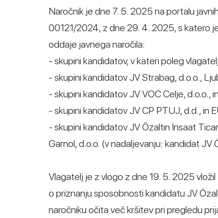
Naročnik je dne 7. 5. 2025 na portalu javni
00121/2024, z dne 29. 4. 2025, s katero j
oddaje javnega naročila:
- skupini kandidatov, v kateri poleg vlagatel
- skupini kandidatov JV Strabag, d.o.o., L
- skupini kandidatov JV VOC Celje, d.o.o., i
- skupini kandidatov JV CP PTUJ, d.d., in E
- skupini kandidatov JV Özaltin Insaat Ticare
Garnol, d.o.o. (v nadaljevanju: kandidat JV Ö
Vlagatelj je z vlogo z dne 19. 5. 2025 vloži
o priznanju sposobnosti kandidatu JV Özalt
naročniku očita več kršitev pri pregledu pri