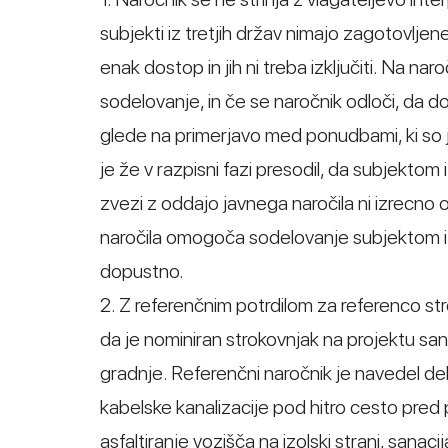
subjekti iz tretjih držav nimajo zagotovljen
enak dostop in jih ni treba izključiti. Na naro
sodelovanje, in če se naročnik odloči, da dov
glede na primerjavo med ponudbami, ki so ji
je že v razpisni fazi presodil, da subjektom
zvezi z oddajo javnega naročila ni izrecno
naročila omogoča sodelovanje subjektom iz 
dopustno.
2. Z referenčnim potrdilom za referenco stro
da je nominiran strokovnjak na projektu sana
gradnje. Referenčni naročnik je navedel dela
kabelske kanalizacije pod hitro cesto pred
asfaltiranje vozišča na izolski strani, sanacij