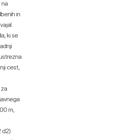
a na
benih in
vajal
a, ki se
radnji
eustrezna
nji cest,
 za
 javnega
 300 m,
2 d2)