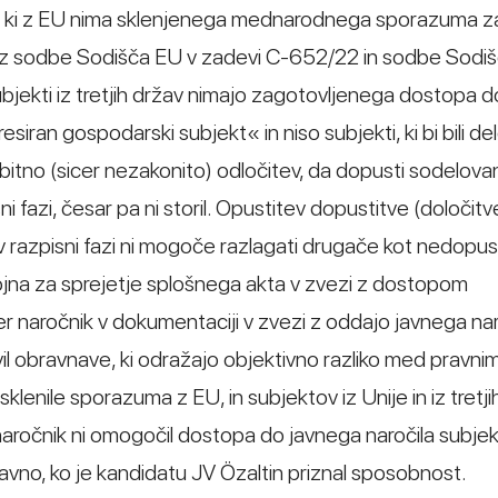
čiji, ki z EU nima sklenjenega mednarodnega sporazuma z
 Iz sodbe Sodišča EU v zadevi C-652/22 in sodbe Sodi
jekti iz tretjih držav nimajo zagotovljenega dostopa do
esiran gospodarski subjekt« in niso subjekti, ki bi bili de
bitno (sicer nezakonito) odločitev, da dopusti sodelova
ni fazi, česar pa ni storil. Opustitev dopustitve (določitv
v razpisni fazi ni mogoče razlagati drugače kot nedopus
stojna za sprejetje splošnega akta v zvezi z dostopom
er naročnik v dokumentaciji v zvezi z oddajo javnega naro
vil obravnave, ki odražajo objektivno razliko med pravni
sklenile sporazuma z EU, in subjektov iz Unije in iz tretjih
 naročnik ni omogočil dostopa do javnega naročila subje
pravno, ko je kandidatu JV Özaltin priznal sposobnost.