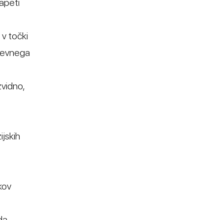
apeti
 v točki
adevnega
zvidno,
ijskih
kov
da