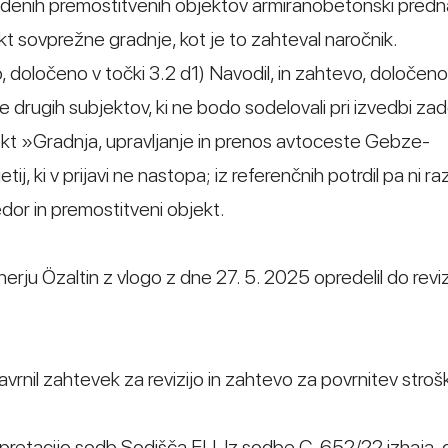
navedenih premostitvenih objektov armiranobetonski predn
kt sovprežne gradnje, kot je to zahteval naročnik.
, določeno v točki 3.2 d1) Navodil, in zahtevo, določeno
le drugih subjektov, ki ne bodo sodelovali pri izvedbi z
ojekt »Gradnja, upravljanje in prenos avtoceste Gebze-
j, ki v prijavi ne nastopa; iz referenčnih potrdil pa ni ra
edor in premostitveni objekt.
rju Özaltin z vlogo z dne 27. 5. 2025 opredelil do reviz
avrnil zahtevek za revizijo in zahtevo za povrnitev stroš
terpretacijo sodb Sodišča EU. Iz sodbe C-652/22 izhaja, 