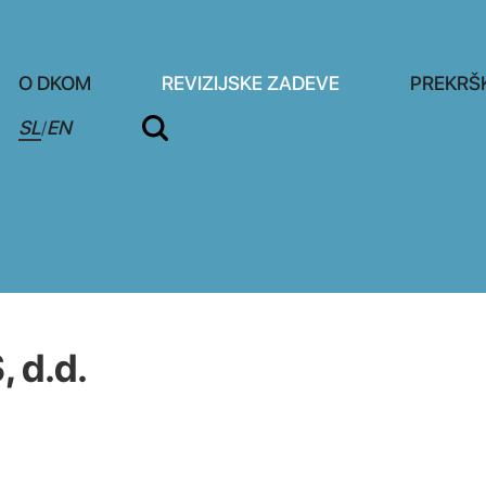
O DKOM
REVIZIJSKE ZADEVE
PREKRŠ
SL
EN
/
 d.d.