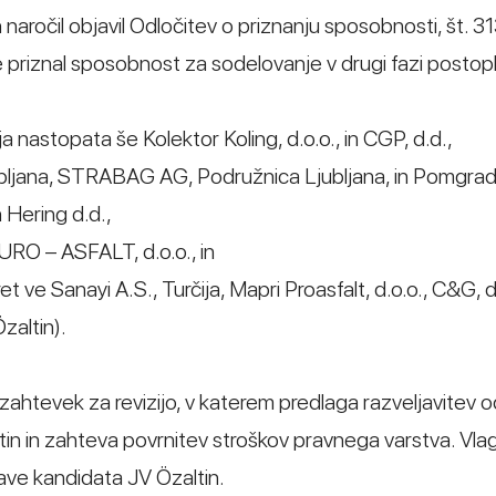
h naročil objavil Odločitev o priznanju sposobnosti, št. 
e priznal sposobnost za sodelovanje v drugi fazi posto
ja nastopata še Kolektor Koling, d.o.o., in CGP, d.d.,
jubljana, STRABAG AG, Podružnica Ljubljana, in Pomgrad,
n Hering d.d.,
URO – ASFALT, d.o.o., in
t ve Sanayi A.S., Turčija, Mapri Proasfalt, d.o.o., C&G, d.
zaltin).
l zahtevek za revizijo, v katerem predlaga razveljavitev o
in in zahteva povrnitev stroškov pravnega varstva. Vlag
jave kandidata JV Özaltin.