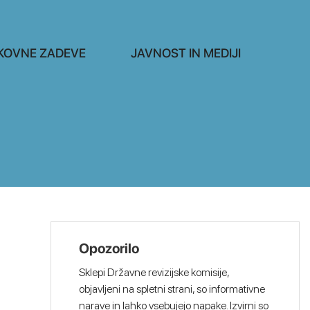
KOVNE ZADEVE
JAVNOST IN MEDIJI
Opozorilo
Sklepi Državne revizijske komisije,
objavljeni na spletni strani, so informativne
narave in lahko vsebujejo napake. Izvirni so