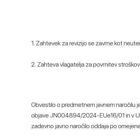
1. Zahtevek za revizijo se zavrne kot neute
2. Zahteva vlagatelja za povrnitev stroško
Obvestilo o predmetnem javnem naročilu je b
objave JN004894/2024-EUe16/01 in v Ura
zadevno javno naročilo oddaja po omejenem