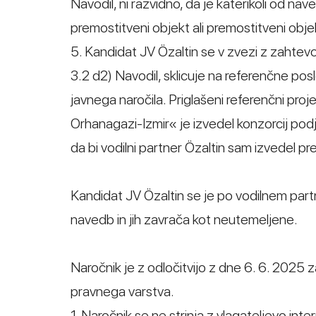
Navodil, ni razvidno, da je katerikoli od 
premostitveni objekt ali premostitveni obje
5. Kandidat JV Özaltin se v zvezi z zahtevo
3.2 d2) Navodil, sklicuje na referenčne pos
javnega naročila. Priglašeni referenčni pr
Orhanagazi-Izmir« je izvedel konzorcij podjeti
da bi vodilni partner Özaltin sam izvedel pr
Kandidat JV Özaltin se je po vodilnem partne
navedb in jih zavrača kot neutemeljene.
Naročnik je z odločitvijo z dne 6. 6. 2025 z
pravnega varstva.
1. Naročnik se ne strinja z vlagateljevo in