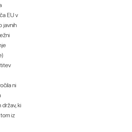
a
šča EU v
 javnih
ležni
nje
e)
titev
čila ni
m
 držav, ki
ktom iz