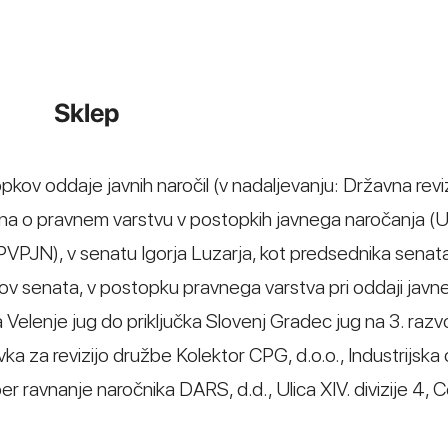
Sklep
opkov oddaje javnih naročil (v nadaljevanju: Državna revi
kona o pravnem varstvu v postopkih javnega naročanja (Ur
PVPJN), v senatu Igorja Luzarja, kot predsednika senata
v senata, v postopku pravnega varstva pri oddaji javn
a Velenje jug do priključka Slovenj Gradec jug na 3. razvo
ka za revizijo družbe Kolektor CPG, d.o.o., Industrijska 
r ravnanje naročnika DARS, d.d., Ulica XIV. divizije 4, Ce