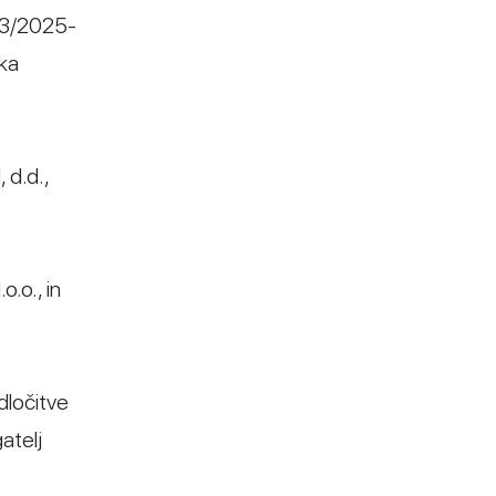
313/2025-
pka
 d.d.,
o.o., in
dločitve
atelj