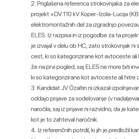
2. Priglašena referenca strokovnjaka za el
projekt »DV 110 kV Koper-Izola-Lucija (K
elektromontažnih del za izgradnjo povezave«, 
ELES. Iz razpisa in iz pogodbe za ta projekt
je izvajal v delu ob HC, zato strokovnjak ni so
cest, ki so kategorizirane kot avtoceste ali
že na prvi pogled, saj ELES ne more biti inves
ki so kategorizirane kot avtoceste ali hitre 
3. Kandidat JV Özaltin ni izkazal izpolnjev
oddajo prijave za sodelovanje (v nadaljeva
naročila, saj iz prijave ni razvidno, da je k
kot je to zahteval naročnik.
4. Iz referenčnih potrdil, ki jih je predložil