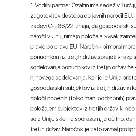
1. Vodilni partner Özaltin ima sedež v Tur
zagotovitev dostopa do javnih naročil EU.
zadevi C-266/22 izhaja, da gospodarski sub
naročil v Uniji, nimajo položaja »vsak zainter
pravic po pravu EU. Naročnik bi moral more
ponudnikom iz tretjih držav sprejeti v razpis
sodelovanja ponudnikov iz tretjih držav že 
njihovega sodelovanja. Ker je le Unija pri
gospodarskih subjektov iz tretjih držav in k
določil nobenih (toliko manj podrobnih) pra
položajem subjektov iz tretjih držav, ki niso 
so z Unijo sklenile sporazum, je očitno, da
tretjih držav. Naročnik je zato ravnal proti