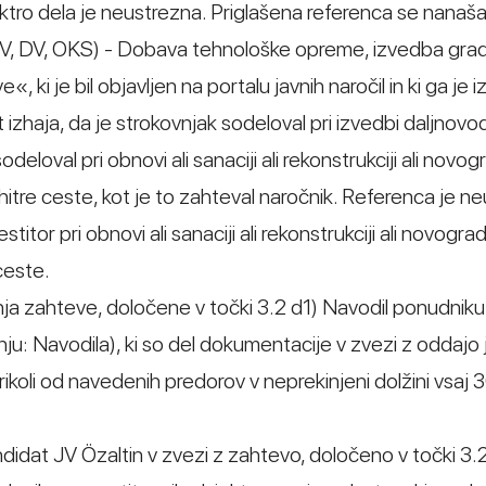
ektro dela je neustrezna. Priglašena referenca se nanaš
BV, DV, OKS) - Dobava tehnološke opreme, izvedba grad
ki je bil objavljen na portalu javnih naročil in ki ga je iz
 izhaja, da je strokovnjak sodeloval pri izvedbi daljnovod
deloval pri obnovi ali sanaciji ali rekonstrukciji ali novog
 hitre ceste, kot je to zahteval naročnik. Referenca je n
titor pri obnovi ali sanaciji ali rekonstrukciji ali novograd
ceste.
anja zahteve, določene v točki 3.2 d1) Navodil ponudniku
nju: Navodila), ki so del dokumentacije v zvezi z oddajo
aterikoli od navedenih predorov v neprekinjeni dolžini vsaj
 kandidat JV Özaltin v zvezi z zahtevo, določeno v točki 3.