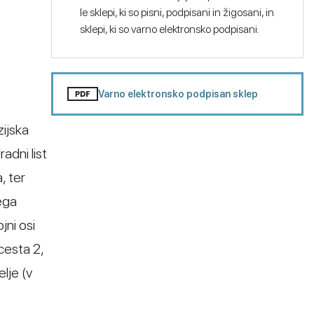
le sklepi, ki so pisni, podpisani in žigosani, in
sklepi, ki so varno elektronsko podpisani.
Varno elektronsko podpisan sklep
zijska
adni list
, ter
ega
jni osi
cesta 2,
lje (v