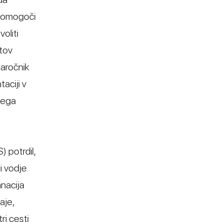
im omogoči
voliti
atov
Naročnik
aciji v
nega
) potrdil,
i vodje
anacija
aje,
ri cesti