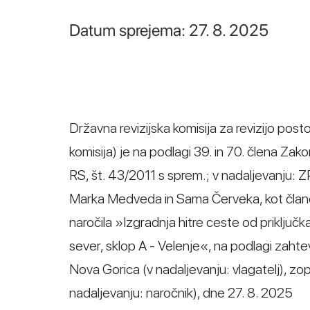
Datum sprejema: 27. 8. 2025
Državna revizijska komisija za revizijo post
komisija) je na podlagi 39. in 70. člena Za
RS, št. 43/2011 s sprem.; v nadaljevanju: Z
Marka Medveda in Sama Červeka, kot člano
naročila »Izgradnja hitre ceste od priključk
sever, sklop A - Velenje«, na podlagi zahtev
Nova Gorica (v nadaljevanju: vlagatelj), zope
nadaljevanju: naročnik), dne 27. 8. 2025