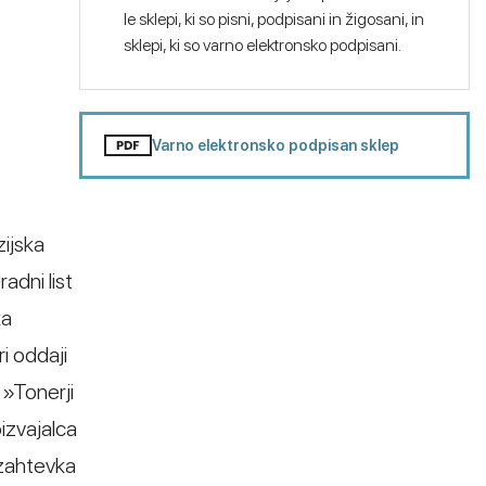
le sklepi, ki so pisni, podpisani in žigosani, in
sklepi, ki so varno elektronsko podpisani.
Varno elektronsko podpisan sklep
zijska
adni list
ka
i oddaji
 »Tonerji
izvajalca
 zahtevka