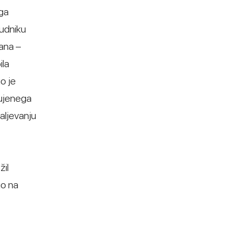
iga
nudniku
jana –
ila
o je
nujenega
aljevanju
žil
jo na