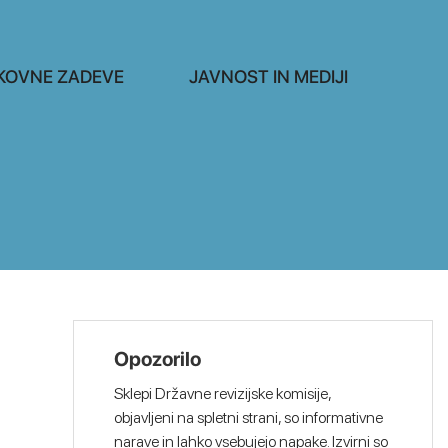
KOVNE ZADEVE
JAVNOST IN MEDIJI
Opozorilo
Sklepi Državne revizijske komisije,
objavljeni na spletni strani, so informativne
narave in lahko vsebujejo napake. Izvirni so