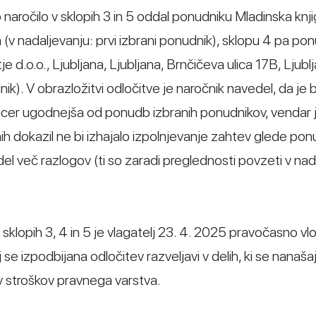
naročilo v sklopih 3 in 5 oddal ponudniku Mladinska knj
 (v nadaljevanju: prvi izbrani ponudnik), sklopu 4 pa po
d.o.o., Ljubljana, Ljubljana, Brnčičeva ulica 17B, Ljubl
ik). V obrazložitvi odločitve je naročnik navedel, da je b
sicer ugodnejša od ponudb izbranih ponudnikov, vendar j
nih dokazil ne bi izhajalo izpolnjevanje zahtev glede po
el več razlogov (ti so zaradi preglednosti povzeti v nad
sklopih 3, 4 in 5 je vlagatelj 23. 4. 2025 pravočasno vlo
 se izpodbijana odločitev razveljavi v delih, ki se nanaša
ev stroškov pravnega varstva.