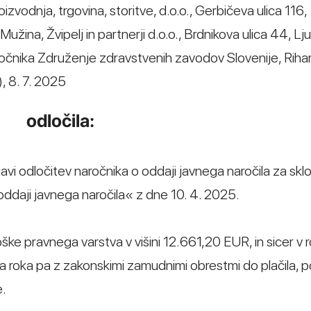
oizvodnja, trgovina, storitve, d.o.o., Gerbičeva ulica 116,
užina, Žvipelj in partnerji d.o.o., Brdnikova ulica 44, Lju
aročnika Združenje zdravstvenih zavodov Slovenije, Riha
), 8. 7. 2025
odločila:
ljavi odločitev naročnika o oddaji javnega naročila za skl
oddaji javnega naročila« z dne 10. 4. 2025.
roške pravnega varstva v višini 12.661,20 EUR, in sicer v 
a roka pa z zakonskimi zamudnimi obrestmi do plačila, 
e.