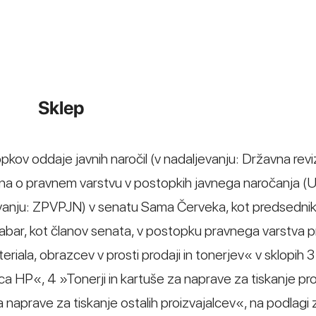
Sklep
opkov oddaje javnih naročil (v nadaljevanju: Državna revi
kona o pravnem varstvu v postopkih javnega naročanja (Ur
evanju: ZPVPJN) v senatu Sama Červeka, kot predsedni
abar, kot članov senata, v postopku pravnega varstva pr
iala, obrazcev v prosti prodaji in tonerjev« v sklopih 3
lca HP«, 4 »Tonerji in kartuše za naprave za tiskanje pro
za naprave za tiskanje ostalih proizvajalcev«, na podlagi