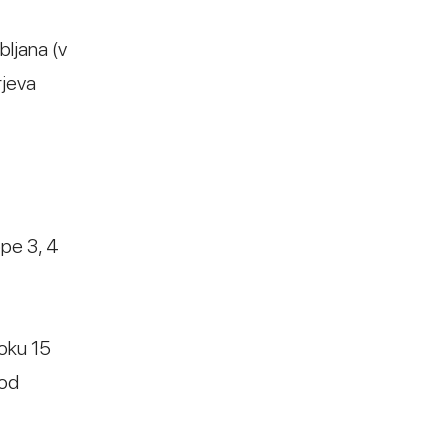
bljana (v
rjeva
ope 3, 4
roku 15
pod