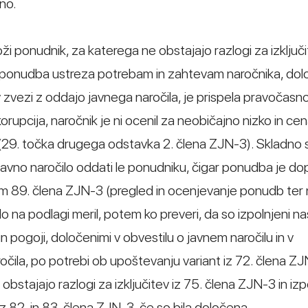
no.
 ponudnik, za katerega ne obstajajo razlogi za izključit
a ponudba ustreza potrebam in zahtevam naročnika, dol
v zvezi z oddajo javnega naročila, je prispela pravočasno,
rupcija, naročnik je ni ocenil za neobičajno nizko in ce
(29. točka drugega odstavka 2. člena ZJN-3). Skladno 
vno naročilo oddati le ponudniku, čigar ponudba je do
m 89. člena ZJN-3 (pregled in ocenjevanje ponudb ter 
 na podlagi meril, potem ko preveri, da so izpolnjeni na
 pogoji, določenimi v obvestilu o javnem naročilu in v
čila, po potrebi ob upoštevanju variant iz 72. člena ZJN
bstajajo razlogi za izključitev iz 75. člena ZJN-3 in izp
iz 82. in 83. člena ZJN-3, če so bila določena.