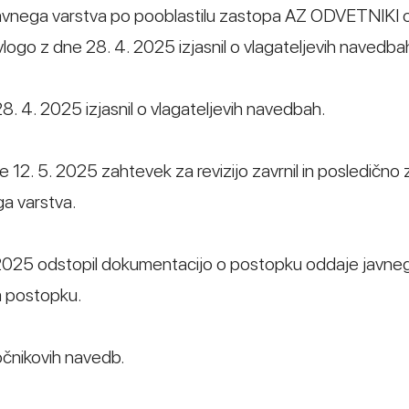
pravnega varstva po pooblastilu zastopa AZ ODVETNIKI o
z vlogo z dne 28. 4. 2025 izjasnil o vlagateljevih navedba
28. 4. 2025 izjasnil o vlagateljevih navedbah.
2. 5. 2025 zahtevek za revizijo zavrnil in posledično z
ga varstva.
. 5. 2025 odstopil dokumentacijo o postopku oddaje javne
m postopku.
ročnikovih navedb.