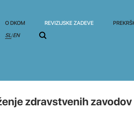
O DKOM
REVIZIJSKE ZADEVE
PREKRŠ
SL
EN
/
enje zdravstvenih zavodov