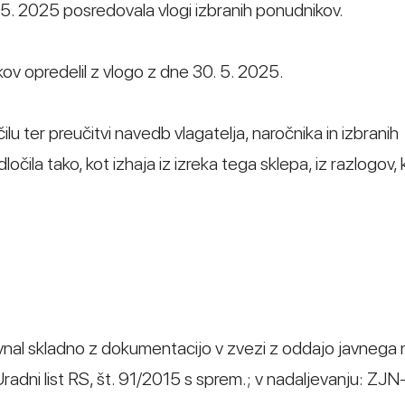
9. 5. 2025 posredovala vlogi izbranih ponudnikov.
ov opredelil z vlogo z dne 30. 5. 2025.
 ter preučitvi navedb vlagatelja, naročnika in izbranih
očila tako, kot izhaja iz izreka tega sklepa, iz razlogov, 
avnal skladno z dokumentacijo v zvezi z oddajo javnega 
dni list RS, št. 91/2015 s sprem.; v nadaljevanju: ZJN-