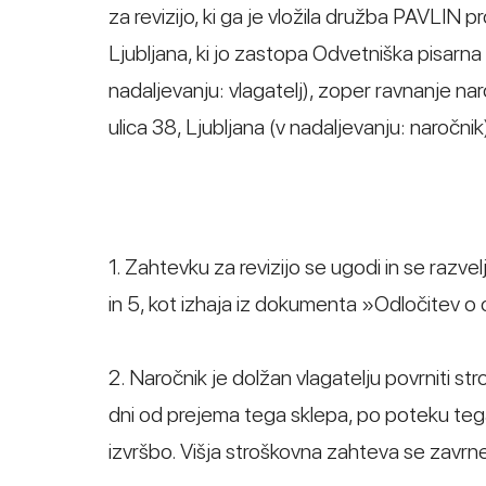
za revizijo, ki ga je vložila družba PAVLIN pr
Ljubljana, ki jo zastopa Odvetniška pisarna M
nadaljevanju: vlagatelj), zoper ravnanje n
ulica 38, Ljubljana (v nadaljevanju: naročnik
1. Zahtevku za revizijo se ugodi in se razve
in 5, kot izhaja iz dokumenta »Odločitev o 
2. Naročnik je dolžan vlagatelju povrniti st
dni od prejema tega sklepa, po poteku teg
izvršbo. Višja stroškovna zahteva se zavrn