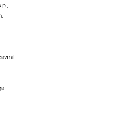
.p.,
h.
avrnil
ga