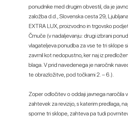
ponudnike med drugim obvestil, da je javno 
založba d.d., Slovenska cesta 29, Ljubljana
EXTRA LUX, proizvodno in trgovsko podjetje 
Črnuče (v nadaljevanju: drugi izbrani ponudn
vlagateljeva ponudba za vse te tri sklope 
zavrnil kot nedopustno, ker naj iz predlože
blaga. V prid navedenega je naročnik naved
te obrazložitve, pod točkami 2. – 6.).
Zoper odločitev o oddaji javnega naročila v 
zahtevek za revizijo, s katerim predlaga, naj
sporne tri sklope, zahteva pa tudi povrnit