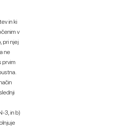
ev in ki
očenim v
 pri njej
na ne
s prvim
pustna.
način
slednji
-3, in b)
olnjuje