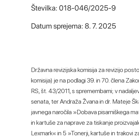
Številka: 018-046/2025-9
Datum sprejema: 8. 7. 2025
Državna revizijska komisija za revizijo post
komisija) je na podlagi 39. in 70. člena Za
RS, št. 43/2011, s spremembami; v nadalj
senata, ter Andraža Žvana in dr. Mateje Šk
javnega naročila »Dobava pisarniškega mater
in kartuše za naprave za tiskanje proizvaja
Lexmark« in 5 »Tonerji, kartuše in trakovi 