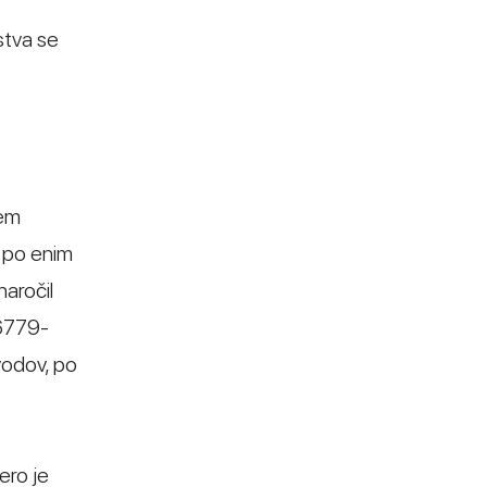
stva se
nem
 po enim
naročil
96779-
vodov, po
ero je