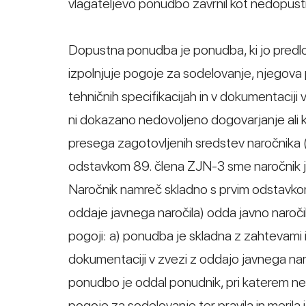
vlagateljevo ponudbo zavrnil kot nedopust
Dopustna ponudba je ponudba, ki jo predloži
izpolnjuje pogoje za sodelovanje, njegov
tehničnih specifikacijah in v dokumentaciji 
ni dokazano nedovoljeno dogovarjanje ali ko
presega zagotovljenih sredstev naročnika 
odstavkom 89. člena ZJN-3 sme naročnik ja
Naročnik namreč skladno s prvim odstavko
oddaje javnega naročila) odda javno naročilo
pogoji: a) ponudba je skladna z zahtevami in
dokumentaciji v zvezi z oddajo javnega naro
ponudbo je oddal ponudnik, pri katerem ne o
pogoje za sodelovanje ter pravila in merila 