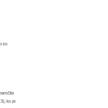
ki so
naročila
3), ko je