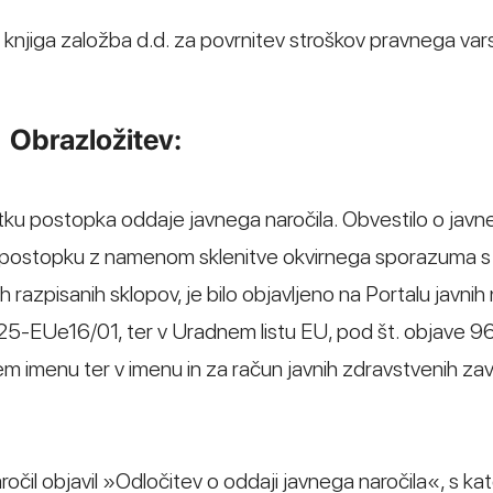
knjiga založba d.d. za povrnitev stroškov pravnega var
Obrazložitev:
etku postopka oddaje javnega naročila. Obvestilo o jav
em postopku z namenom sklenitve okvirnega sporazuma s
zpisanih sklopov, je bilo objavljeno na Portalu javnih 
5-EUe16/01, ter v Uradnem listu EU, pod št. objave 
jem imenu ter v imenu in za račun javnih zdravstvenih za
ročil objavil »Odločitev o oddaji javnega naročila«, s kat