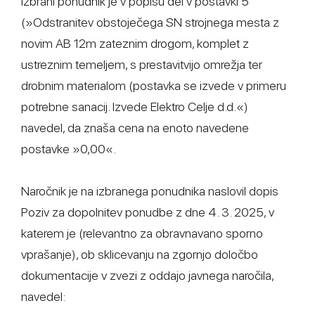
Izbrani ponudnik je v popisu del v postavki 5
(»Odstranitev obstoječega SN strojnega mesta z
novim AB 12m zateznim drogom, komplet z
ustreznim temeljem, s prestavitvijo omrežja ter
drobnim materialom (postavka se izvede v primeru
potrebne sanacij. Izvede Elektro Celje d.d.«)
navedel, da znaša cena na enoto navedene
postavke »0,00«.
Naročnik je na izbranega ponudnika naslovil dopis
Poziv za dopolnitev ponudbe z dne 4. 3. 2025, v
katerem je (relevantno za obravnavano sporno
vprašanje), ob sklicevanju na zgornjo določbo
dokumentacije v zvezi z oddajo javnega naročila,
navedel: