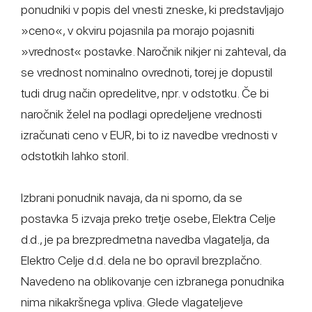
ponudniki v popis del vnesti zneske, ki predstavljajo
»ceno«, v okviru pojasnila pa morajo pojasniti
»vrednost« postavke. Naročnik nikjer ni zahteval, da
se vrednost nominalno ovrednoti, torej je dopustil
tudi drug način opredelitve, npr. v odstotku. Če bi
naročnik želel na podlagi opredeljene vrednosti
izračunati ceno v EUR, bi to iz navedbe vrednosti v
odstotkih lahko storil.
Izbrani ponudnik navaja, da ni sporno, da se
postavka 5 izvaja preko tretje osebe, Elektra Celje
d.d., je pa brezpredmetna navedba vlagatelja, da
Elektro Celje d.d. dela ne bo opravil brezplačno.
Navedeno na oblikovanje cen izbranega ponudnika
nima nikakršnega vpliva. Glede vlagateljeve