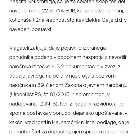
Zaščita NN omrežja, saj je za celoten sklop teh del
navedel ceno 22.317,14 EUR, kar je bistveno manj,
kot znaša tržna vrednost storitev Elektra Celje d.d. v
navedeni postavki.
Vlagatelj zatrjuje, da je pojasnilo izbranega
ponudnika podano v popolnem nasprotju z navodili
naročnika iz točke 4.3.2 dokumentacije v zvezi z
oddajo javnega naročila, v nasprotju s pozivom
naročnika in 89. členom Zakona o javnem naročanju
(Uradni list RS, št. 91/2015 in spremembe; v
nadaljevanju: ZJN-3). Ker iz njega ni razvidno, ali je
sporna postavka v ponudbi dejansko upoštevana, v
kakšni vrednosti in kje, naročnik ni imel podlage, da je
ponudbo štel za dopustno, njen sprejem pa pomeni