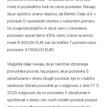
mere in posledično tudi ne cene postavke. Navaja,
da je splošno znano dejstvo, da Elektro Celje d.d. v
postavki 5 navedenih storitev v nobenem primeru
ne izvaja brezplačno in da je sam v navedeno
postavko vpisal njeno tržno ceno (cena na enoto
mere 6.800,00 EUR, kar ob količini 7 pomeni ceno
postavke 47.600,00 EUR).
Vlagatelj dalje navaja, da je naročnik izbranega
ponudnika pozval, naj pojasni, ali je postavka 5
obračunana v okviru drugih postavk, kje in v kakšni
vrednosti. Izbrani ponudnik je v odgovoru z dne 17. 3.
2025 odgovoril, da so postavko 5 obračunali in
upoštevali v okviru cen vseh ostalih postavk popisa
del oz. ponudbenega predračuna in pojasnil, da