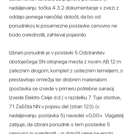
nadaljevanju: točka 4.3.2 dokumentacije v zvezi z
oddajo javnega naročila) določil, da bo od
ponudnikov, ki posamezne postavke cenovno ne
bodo ovrednotili, zahteval pojasnilo.
Izbrani ponudnik je v postavki 5 Odstranitev
obstoječega SN strojnega mesta z novim AB 12 m
zateznim drogom, komplet z ustreznim temeljem, s
prestavitvijo omrežja ter drobnim materialom
(postavka se izvede v primeru potrebne sanacij.
Izvede Elektro Celje d.d.) v razdelku 7. Tuje storitve,
7.1 Zaščita NN v popisu del (stran 123) (v
nadaljevanju: postavka 5) navedel »0,00«. Vlagatelj
zatrjuje, da izbrani ponudnik s tem postavke 5
cenovno ni ovrednotil - ni določil cene na enoto