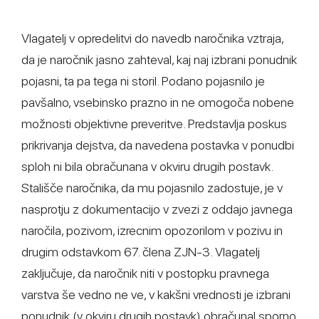
Vlagatelj v opredelitvi do navedb naročnika vztraja,
da je naročnik jasno zahteval, kaj naj izbrani ponudnik
pojasni, ta pa tega ni storil. Podano pojasnilo je
pavšalno, vsebinsko prazno in ne omogoča nobene
možnosti objektivne preveritve. Predstavlja poskus
prikrivanja dejstva, da navedena postavka v ponudbi
sploh ni bila obračunana v okviru drugih postavk.
Stališče naročnika, da mu pojasnilo zadostuje, je v
nasprotju z dokumentacijo v zvezi z oddajo javnega
naročila, pozivom, izrecnim opozorilom v pozivu in
drugim odstavkom 67. člena ZJN-3. Vlagatelj
zaključuje, da naročnik niti v postopku pravnega
varstva še vedno ne ve, v kakšni vrednosti je izbrani
ponudnik (v okviru drugih postavk) obračunal sporno