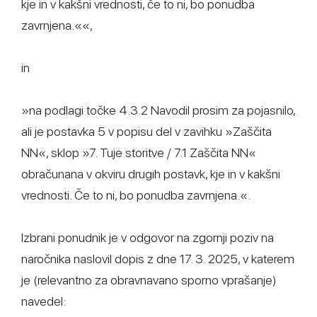
kje in v kakšni vrednosti, če to ni, bo ponudba
zavrnjena.««,
in
»na podlagi točke 4.3.2 Navodil prosim za pojasnilo,
ali je postavka 5 v popisu del v zavihku »Zaščita
NN«, sklop »7. Tuje storitve / 7.1 Zaščita NN«
obračunana v okviru drugih postavk, kje in v kakšni
vrednosti. Če to ni, bo ponudba zavrnjena.«.
Izbrani ponudnik je v odgovor na zgornji poziv na
naročnika naslovil dopis z dne 17. 3. 2025, v katerem
je (relevantno za obravnavano sporno vprašanje)
navedel: