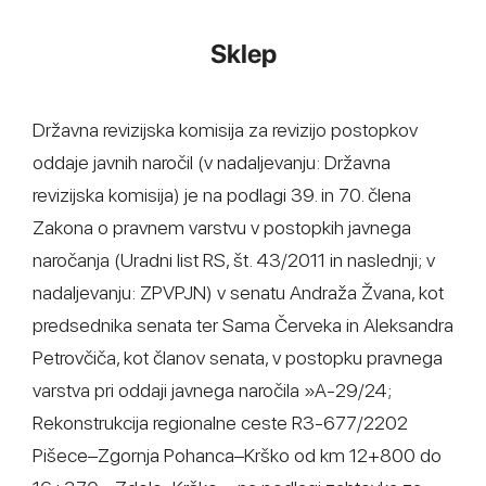
Sklep
Državna revizijska komisija za revizijo postopkov
oddaje javnih naročil (v nadaljevanju: Državna
revizijska komisija) je na podlagi 39. in 70. člena
Zakona o pravnem varstvu v postopkih javnega
naročanja (Uradni list RS, št. 43/2011 in naslednji; v
nadaljevanju: ZPVPJN) v senatu Andraža Žvana, kot
predsednika senata ter Sama Červeka in Aleksandra
Petrovčiča, kot članov senata, v postopku pravnega
varstva pri oddaji javnega naročila »A-29/24;
Rekonstrukcija regionalne ceste R3-677/2202
Pišece–Zgornja Pohanca–Krško od km 12+800 do