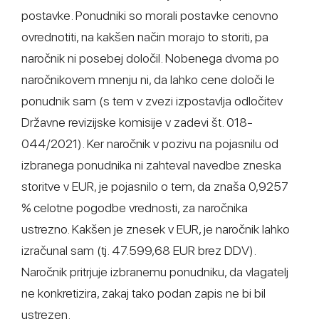
postavke. Ponudniki so morali postavke cenovno
ovrednotiti, na kakšen način morajo to storiti, pa
naročnik ni posebej določil. Nobenega dvoma po
naročnikovem mnenju ni, da lahko cene določi le
ponudnik sam (s tem v zvezi izpostavlja odločitev
Državne revizijske komisije v zadevi št. 018-
044/2021). Ker naročnik v pozivu na pojasnilu od
izbranega ponudnika ni zahteval navedbe zneska
storitve v EUR, je pojasnilo o tem, da znaša 0,9257
% celotne pogodbe vrednosti, za naročnika
ustrezno. Kakšen je znesek v EUR, je naročnik lahko
izračunal sam (tj. 47.599,68 EUR brez DDV).
Naročnik pritrjuje izbranemu ponudniku, da vlagatelj
ne konkretizira, zakaj tako podan zapis ne bi bil
ustrezen.