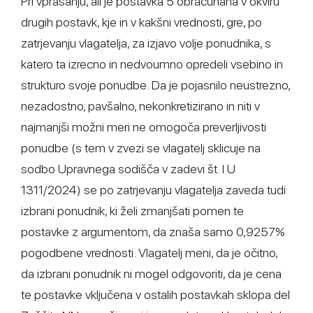
Pri vprašanju, ali je postavka 5 obračunana v okviru
drugih postavk, kje in v kakšni vrednosti, gre, po
zatrjevanju vlagatelja, za izjavo volje ponudnika, s
katero ta izrecno in nedvoumno opredeli vsebino in
strukturo svoje ponudbe. Da je pojasnilo neustrezno,
nezadostno, pavšalno, nekonkretizirano in niti v
najmanjši možni meri ne omogoča preverljivosti
ponudbe (s tem v zvezi se vlagatelj sklicuje na
sodbo Upravnega sodišča v zadevi št. I U
1311/2024) se po zatrjevanju vlagatelja zaveda tudi
izbrani ponudnik, ki želi zmanjšati pomen te
postavke z argumentom, da znaša samo 0,9257%
pogodbene vrednosti. Vlagatelj meni, da je očitno,
da izbrani ponudnik ni mogel odgovoriti, da je cena
te postavke vključena v ostalih postavkah sklopa del