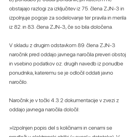
obstajajo razlogi za izključitev iz 75. člena ZJN-3 in
izpolnjuje pogoje za sodelovanje ter pravila in merila
iz 82. in 83. člena ZJN-3, če so bila določena.
V skladu z drugim odstavkom 89. člena ZJN-3
naročnik pred oddajo javnega naročila preveri obstoj
in vsebino podatkov oz. drugih navedb iz ponudbe
ponudnika, kateremu se je odločil oddati javno
naročilo.
Naročnik je v točki 4.3.2 dokumentacije v zvezi z
oddajo javnega naročila določil:
»Izpolnjen popis del s količinami in cenami se
predloži v elektronski obliki (»excel« datoteka). V