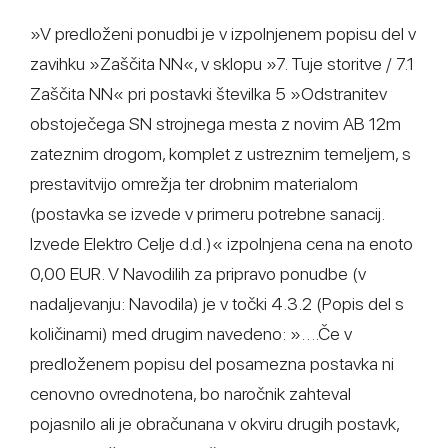
»V predloženi ponudbi je v izpolnjenem popisu del v
zavihku »Zaščita NN«, v sklopu »7. Tuje storitve / 7.1
Zaščita NN« pri postavki številka 5 »Odstranitev
obstoječega SN strojnega mesta z novim AB 12m
zateznim drogom, komplet z ustreznim temeljem, s
prestavitvijo omrežja ter drobnim materialom
(postavka se izvede v primeru potrebne sanacij.
Izvede Elektro Celje d.d.)« izpolnjena cena na enoto
0,00 EUR. V Navodilih za pripravo ponudbe (v
nadaljevanju: Navodila) je v točki 4.3.2 (Popis del s
količinami) med drugim navedeno: »….Če v
predloženem popisu del posamezna postavka ni
cenovno ovrednotena, bo naročnik zahteval
pojasnilo ali je obračunana v okviru drugih postavk,