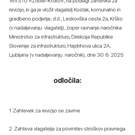
16+370 »Zdole–Krško«, na podlagi zahtevka za
revizijo, ki ga je vložil vlagatelj Kostak, komunalno in
gradbeno podjetje, d.d., Leskovška cesta 2a, Krško
(v nadaljevanju: vlagatelj), zoper ravnanje naročnika
Ministrstvo za infrastrukturo, Direkcija Republike
Slovenije za infrastrukturo, Hajdrihova ulica 2A,
Ljubljana (v nadaljevanju: naročnik), dne 30. 6. 2025
odločila:
1. Zahtevek za revizijo se zavrne.
2. Zahteva vlagatelja za povrnitev stroškov pravnega