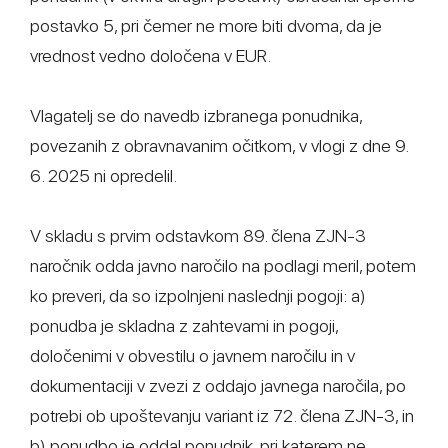
postavko 5, pri čemer ne more biti dvoma, da je
vrednost vedno določena v EUR.
Vlagatelj se do navedb izbranega ponudnika,
povezanih z obravnavanim očitkom, v vlogi z dne 9.
6. 2025 ni opredelil.
V skladu s prvim odstavkom 89. člena ZJN-3
naročnik odda javno naročilo na podlagi meril, potem
ko preveri, da so izpolnjeni naslednji pogoji: a)
ponudba je skladna z zahtevami in pogoji,
določenimi v obvestilu o javnem naročilu in v
dokumentaciji v zvezi z oddajo javnega naročila, po
potrebi ob upoštevanju variant iz 72. člena ZJN-3, in
b) ponudbo je oddal ponudnik, pri katerem ne