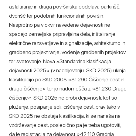
asfaltiranje in druga površinska obdelava parkirišč,
dvorišč ter podobnih funkcionalnih površin.
Nasprotno pa v okvir navedene dejavnosti ne
spadajo zemeljska pripravljalna dela, inštaliranje
električne razsvetljave in signalizacije, arhitekturno in
gradbeno projektiranje, vodenje gradbenih projektov
ter svetovanje. Nova »Standardna klasifikacija
dejavnosti 2025« (v nadaljevanju: SKD 2025) ukinja
klasifikacijo po SKD 2008 »81.290 Čiščenje cest in
drugo čiščenje« ter jo nadomešča z »81.230 Drugo
čiščenje«. SKD 2025 ne drobi dejavnosti, kot so
pluženje, posipanje soli, čiščenje cest, prav tako v
SKD 2025 ne obstaja klasifikacija, ki se nanaša na
vzdrževanje cest, posledično pa je treba ugotoviti,
da je registracija za dejavnost »42.110 Gradnja