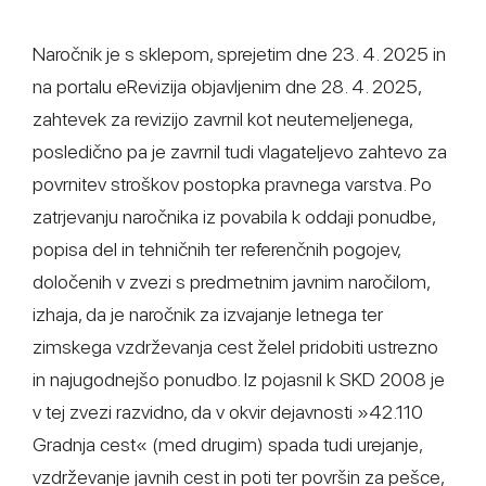
Naročnik je s sklepom, sprejetim dne 23. 4. 2025 in
na portalu eRevizija objavljenim dne 28. 4. 2025,
zahtevek za revizijo zavrnil kot neutemeljenega,
posledično pa je zavrnil tudi vlagateljevo zahtevo za
povrnitev stroškov postopka pravnega varstva. Po
zatrjevanju naročnika iz povabila k oddaji ponudbe,
popisa del in tehničnih ter referenčnih pogojev,
določenih v zvezi s predmetnim javnim naročilom,
izhaja, da je naročnik za izvajanje letnega ter
zimskega vzdrževanja cest želel pridobiti ustrezno
in najugodnejšo ponudbo. Iz pojasnil k SKD 2008 je
v tej zvezi razvidno, da v okvir dejavnosti »42.110
Gradnja cest« (med drugim) spada tudi urejanje,
vzdrževanje javnih cest in poti ter površin za pešce,