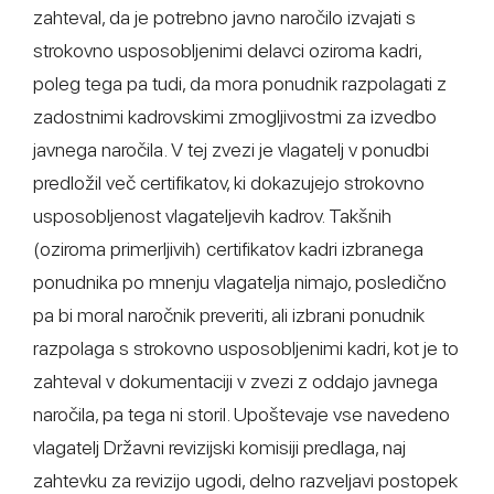
zahteval, da je potrebno javno naročilo izvajati s
strokovno usposobljenimi delavci oziroma kadri,
poleg tega pa tudi, da mora ponudnik razpolagati z
zadostnimi kadrovskimi zmogljivostmi za izvedbo
javnega naročila. V tej zvezi je vlagatelj v ponudbi
predložil več certifikatov, ki dokazujejo strokovno
usposobljenost vlagateljevih kadrov. Takšnih
(oziroma primerljivih) certifikatov kadri izbranega
ponudnika po mnenju vlagatelja nimajo, posledično
pa bi moral naročnik preveriti, ali izbrani ponudnik
razpolaga s strokovno usposobljenimi kadri, kot je to
zahteval v dokumentaciji v zvezi z oddajo javnega
naročila, pa tega ni storil. Upoštevaje vse navedeno
vlagatelj Državni revizijski komisiji predlaga, naj
zahtevku za revizijo ugodi, delno razveljavi postopek