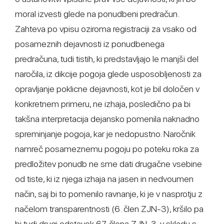
moral izvesti glede na ponudbeni predračun.
Zahteva po vpisu oziroma registraciji za vsako od
posameznih dejavnosti iz ponudbenega
predračuna, tudi tistih, ki predstavljajo le manjši del
naročila, iz dikcije pogoja glede usposobljenosti za
opravljanje poklicne dejavnosti, kot je bil določen v
konkretnem primeru, ne izhaja, posledično pa bi
takšna interpretacija dejansko pomenila naknadno
spreminjanje pogoja, kar je nedopustno. Naročnik
namreč posameznemu pogoju po poteku roka za
predložitev ponudb ne sme dati drugačne vsebine
od tiste, ki iz njega izhaja na jasen in nedvoumen
način, saj bi to pomenilo ravnanje, ki je v nasprotju z
načelom transparentnosti (6. člen ZJN-3), kršilo pa
bi tudi drugi odstavek 67. člena ZJN-3, v skladu s