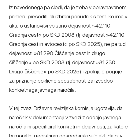
Iz navedenega pa sledi, da je treba v obravnavanem
primeru presoditi, ali izbrani ponudnik s tem, ko ima v
aktu o ustanovitvi vpisano dejavnost »42.110
Gradnja cest« po SKD 2008 (tj. dejavnost »42.110
Gradnja cest in avtocest« po SKD 2025), ne pa tudi
dejavnosti »81.290 Čiščenje cest in drugo
čiščenje« po SKD 2008 (tj. dejavnost »81.230
Drugo čiščenje« po SKD 2025), izpolnjuje pogoje
za priznanje poklicne sposobnosti za izvedbo
konkretnega javnega naročila.
V tej zvezi Državna revizijska komisija ugotavlja, da
naročnik v dokumentaciji v zvezi z oddajo javnega
naročila ni specificiral konkretnih dejavnosti, za katere
bi moral biti registriran gospodarski subjekt, da bi v