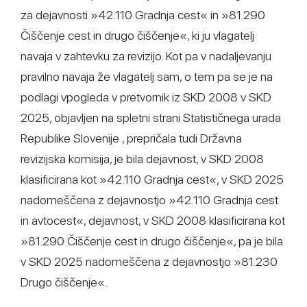
za dejavnosti »42.110 Gradnja cest« in »81.290
Čiščenje cest in drugo čiščenje«, ki ju vlagatelj
navaja v zahtevku za revizijo. Kot pa v nadaljevanju
pravilno navaja že vlagatelj sam, o tem pa se je na
podlagi vpogleda v pretvornik iz SKD 2008 v SKD
2025, objavljen na spletni strani Statističnega urada
Republike Slovenije , prepričala tudi Državna
revizijska komisija, je bila dejavnost, v SKD 2008
klasificirana kot »42.110 Gradnja cest«, v SKD 2025
nadomeščena z dejavnostjo »42.110 Gradnja cest
in avtocest«, dejavnost, v SKD 2008 klasificirana kot
»81.290 Čiščenje cest in drugo čiščenje«, pa je bila
v SKD 2025 nadomeščena z dejavnostjo »81.230
Drugo čiščenje«.