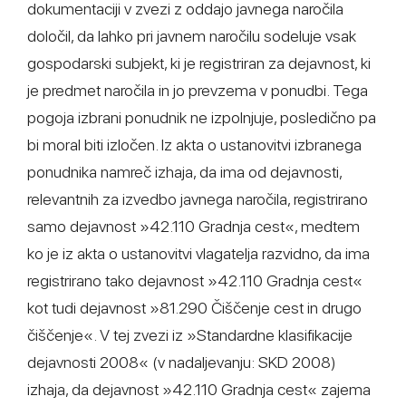
dokumentaciji v zvezi z oddajo javnega naročila
določil, da lahko pri javnem naročilu sodeluje vsak
gospodarski subjekt, ki je registriran za dejavnost, ki
je predmet naročila in jo prevzema v ponudbi. Tega
pogoja izbrani ponudnik ne izpolnjuje, posledično pa
bi moral biti izločen. Iz akta o ustanovitvi izbranega
ponudnika namreč izhaja, da ima od dejavnosti,
relevantnih za izvedbo javnega naročila, registrirano
samo dejavnost »42.110 Gradnja cest«, medtem
ko je iz akta o ustanovitvi vlagatelja razvidno, da ima
registrirano tako dejavnost »42.110 Gradnja cest«
kot tudi dejavnost »81.290 Čiščenje cest in drugo
čiščenje«. V tej zvezi iz »Standardne klasifikacije
dejavnosti 2008« (v nadaljevanju: SKD 2008)
izhaja, da dejavnost »42.110 Gradnja cest« zajema