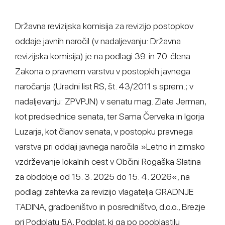
Državna revizijska komisija za revizijo postopkov
oddaje javnih naročil (v nadaljevanju: Državna
revizijska komisija) je na podlagi 39. in 70. člena
Zakona o pravnem varstvu v postopkih javnega
naročanja (Uradni list RS, št. 43/2011 s sprem.; v
nadaljevanju: ZPVPJN) v senatu mag. Zlate Jerman,
kot predsednice senata, ter Sama Červeka in Igorja
Luzarja, kot članov senata, v postopku pravnega
varstva pri oddaji javnega naročila »Letno in zimsko
vzdrževanje lokalnih cest v Občini Rogaška Slatina
za obdobje od 15. 3. 2025 do 15. 4. 2026«, na
podlagi zahtevka za revizijo vlagatelja GRADNJE
TADINA, gradbeništvo in posredništvo, d.o.o., Brezje
pri Podplatu 5A, Podplat, ki ga po pooblastilu