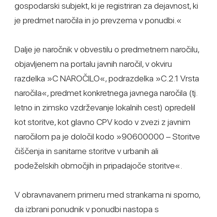
gospodarski subjekt, ki je registriran za dejavnost, ki
je predmet naročila in jo prevzema v ponudbi.«
Dalje je naročnik v obvestilu o predmetnem naročilu,
objavljenem na portalu javnih naročil, v okviru
razdelka »C NAROČILO«, podrazdelka »C.2.1 Vrsta
naročila«, predmet konkretnega javnega naročila (tj.
letno in zimsko vzdrževanje lokalnih cest) opredelil
kot storitve, kot glavno CPV kodo v zvezi z javnim
naročilom pa je določil kodo »90600000 – Storitve
čiščenja in sanitarne storitve v urbanih ali
podeželskih območjih in pripadajoče storitve«.
V obravnavanem primeru med strankama ni sporno,
da izbrani ponudnik v ponudbi nastopa s