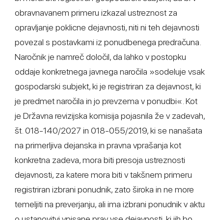
obravnavanem primeru izkazal ustreznost za
opravljanje poklicne dejavnosti, niti ni teh dejavnosti
povezal s postavkami iz ponudbenega predračuna.
Naročnik je namreč določil, da lahko v postopku
oddaje konkretnega javnega naročila »sodeluje vsak
gospodarski subjekt, ki je registriran za dejavnost, ki
je predmet naročila in jo prevzema v ponudbi«. Kot
je Državna revizijska komisija pojasnila že v zadevah,
št. 018-140/2027 in 018-055/2019, ki se nanašata
na primerljiva dejanska in pravna vprašanja kot
konkretna zadeva, mora biti presoja ustreznosti
dejavnosti, za katere mora biti v takšnem primeru
registriran izbrani ponudnik, zato široka in ne more
temeljiti na preverjanju, ali ima izbrani ponudnik v aktu
o ustanovitvi vpisane prav vse dejavnosti, ki jih bo