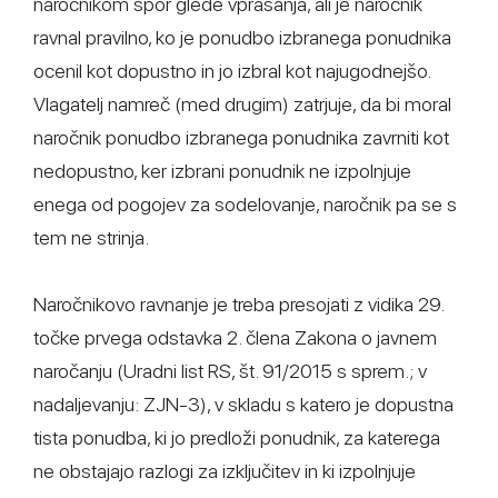
naročnikom spor glede vprašanja, ali je naročnik
ravnal pravilno, ko je ponudbo izbranega ponudnika
ocenil kot dopustno in jo izbral kot najugodnejšo.
Vlagatelj namreč (med drugim) zatrjuje, da bi moral
naročnik ponudbo izbranega ponudnika zavrniti kot
nedopustno, ker izbrani ponudnik ne izpolnjuje
enega od pogojev za sodelovanje, naročnik pa se s
tem ne strinja.
Naročnikovo ravnanje je treba presojati z vidika 29.
točke prvega odstavka 2. člena Zakona o javnem
naročanju (Uradni list RS, št. 91/2015 s sprem.; v
nadaljevanju: ZJN-3), v skladu s katero je dopustna
tista ponudba, ki jo predloži ponudnik, za katerega
ne obstajajo razlogi za izključitev in ki izpolnjuje