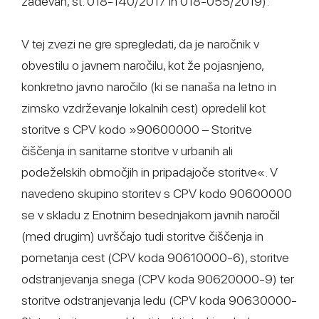
zadevah, št. 018-140/2017 in 018-055/2019).
V tej zvezi ne gre spregledati, da je naročnik v
obvestilu o javnem naročilu, kot že pojasnjeno,
konkretno javno naročilo (ki se nanaša na letno in
zimsko vzdrževanje lokalnih cest) opredelil kot
storitve s CPV kodo »90600000 – Storitve
čiščenja in sanitarne storitve v urbanih ali
podeželskih območjih in pripadajoče storitve«. V
navedeno skupino storitev s CPV kodo 90600000
se v skladu z Enotnim besednjakom javnih naročil
(med drugim) uvrščajo tudi storitve čiščenja in
pometanja cest (CPV koda 90610000-6), storitve
odstranjevanja snega (CPV koda 90620000-9) ter
storitve odstranjevanja ledu (CPV koda 90630000-