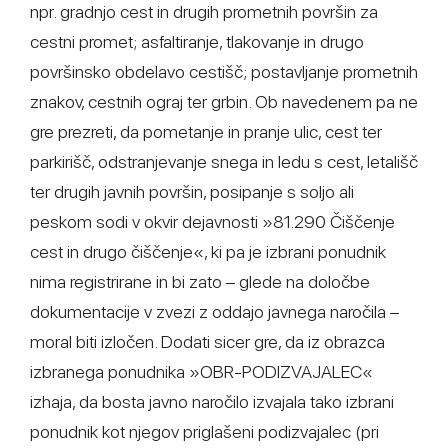
npr. gradnjo cest in drugih prometnih površin za
cestni promet; asfaltiranje, tlakovanje in drugo
površinsko obdelavo cestišč; postavljanje prometnih
znakov, cestnih ograj ter grbin. Ob navedenem pa ne
gre prezreti, da pometanje in pranje ulic, cest ter
parkirišč, odstranjevanje snega in ledu s cest, letališč
ter drugih javnih površin, posipanje s soljo ali
peskom sodi v okvir dejavnosti »81.290 Čiščenje
cest in drugo čiščenje«, ki pa je izbrani ponudnik
nima registrirane in bi zato – glede na določbe
dokumentacije v zvezi z oddajo javnega naročila –
moral biti izločen. Dodati sicer gre, da iz obrazca
izbranega ponudnika »OBR-PODIZVAJALEC«
izhaja, da bosta javno naročilo izvajala tako izbrani
ponudnik kot njegov priglašeni podizvajalec (pri