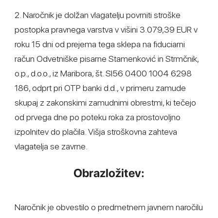
2. Naročnik je dolžan vlagatelju povrniti stroške
postopka pravnega varstva v višini 3.079,39 EUR v
roku 15 dni od prejema tega sklepa na fiduciarni
račun Odvetniške pisarne Stamenković in Strmčnik,
o.p., d.o.o., iz Maribora, št. SI56 0400 1004 6298
186, odprt pri OTP banki d.d., v primeru zamude
skupaj z zakonskimi zamudnimi obrestmi, ki tečejo
od prvega dne po poteku roka za prostovoljno
izpolnitev do plačila. Višja stroškovna zahteva
vlagatelja se zavrne.
Obrazložitev:
Naročnik je obvestilo o predmetnem javnem naročilu