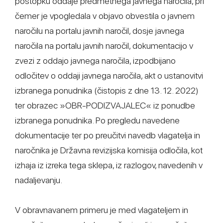
postopku oddaje predmetnega javnega naročila, pri
čemer je vpogledala v objavo obvestila o javnem
naročilu na portalu javnih naročil, dosje javnega
naročila na portalu javnih naročil, dokumentacijo v
zvezi z oddajo javnega naročila, izpodbijano
odločitev o oddaji javnega naročila, akt o ustanovitvi
izbranega ponudnika (čistopis z dne 13. 12. 2022)
ter obrazec »OBR-PODIZVAJALEC« iz ponudbe
izbranega ponudnika. Po pregledu navedene
dokumentacije ter po preučitvi navedb vlagatelja in
naročnika je Državna revizijska komisija odločila, kot
izhaja iz izreka tega sklepa, iz razlogov, navedenih v
nadaljevanju.
V obravnavanem primeru je med vlagateljem in