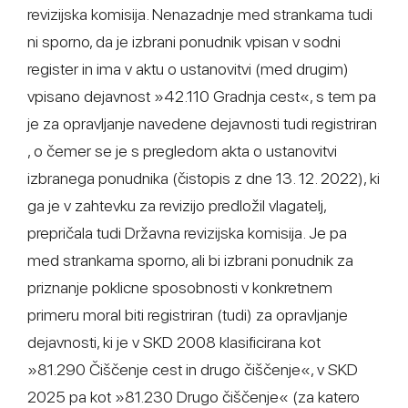
revizijska komisija. Nenazadnje med strankama tudi
ni sporno, da je izbrani ponudnik vpisan v sodni
register in ima v aktu o ustanovitvi (med drugim)
vpisano dejavnost »42.110 Gradnja cest«, s tem pa
je za opravljanje navedene dejavnosti tudi registriran
, o čemer se je s pregledom akta o ustanovitvi
izbranega ponudnika (čistopis z dne 13. 12. 2022), ki
ga je v zahtevku za revizijo predložil vlagatelj,
prepričala tudi Državna revizijska komisija. Je pa
med strankama sporno, ali bi izbrani ponudnik za
priznanje poklicne sposobnosti v konkretnem
primeru moral biti registriran (tudi) za opravljanje
dejavnosti, ki je v SKD 2008 klasificirana kot
»81.290 Čiščenje cest in drugo čiščenje«, v SKD
2025 pa kot »81.230 Drugo čiščenje« (za katero