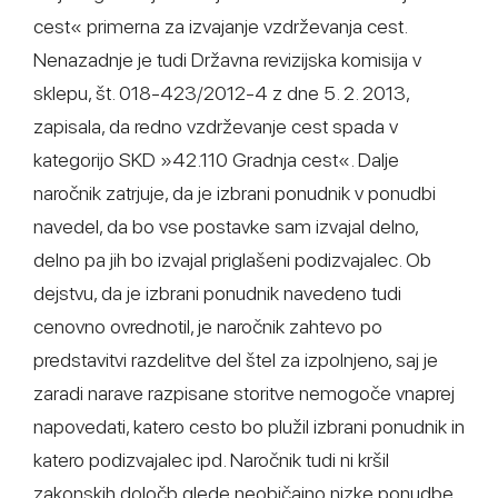
cest« primerna za izvajanje vzdrževanja cest.
Nenazadnje je tudi Državna revizijska komisija v
sklepu, št. 018-423/2012-4 z dne 5. 2. 2013,
zapisala, da redno vzdrževanje cest spada v
kategorijo SKD »42.110 Gradnja cest«. Dalje
naročnik zatrjuje, da je izbrani ponudnik v ponudbi
navedel, da bo vse postavke sam izvajal delno,
delno pa jih bo izvajal priglašeni podizvajalec. Ob
dejstvu, da je izbrani ponudnik navedeno tudi
cenovno ovrednotil, je naročnik zahtevo po
predstavitvi razdelitve del štel za izpolnjeno, saj je
zaradi narave razpisane storitve nemogoče vnaprej
napovedati, katero cesto bo plužil izbrani ponudnik in
katero podizvajalec ipd. Naročnik tudi ni kršil
zakonskih določb glede neobičajno nizke ponudbe