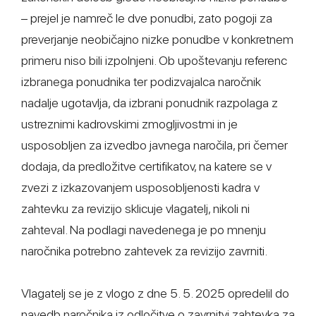
– prejel je namreč le dve ponudbi, zato pogoji za
preverjanje neobičajno nizke ponudbe v konkretnem
primeru niso bili izpolnjeni. Ob upoštevanju referenc
izbranega ponudnika ter podizvajalca naročnik
nadalje ugotavlja, da izbrani ponudnik razpolaga z
ustreznimi kadrovskimi zmogljivostmi in je
usposobljen za izvedbo javnega naročila, pri čemer
dodaja, da predložitve certifikatov, na katere se v
zvezi z izkazovanjem usposobljenosti kadra v
zahtevku za revizijo sklicuje vlagatelj, nikoli ni
zahteval. Na podlagi navedenega je po mnenju
naročnika potrebno zahtevek za revizijo zavrniti.
Vlagatelj se je z vlogo z dne 5. 5. 2025 opredelil do
navedb naročnika iz odločitve o zavrnitvi zahtevka za