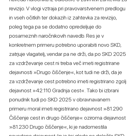
revizijo. V vlogi vztraja pri pravovarstvenem predlogu
in vseh očitkih ter dokazih iz zahtevka za revizijo,
poleg tega pa se dodatno opredeljuje do
posameznih naročnikovih navedb. Res je v
konkretnem primeru potrebno uporabiti novo SKD,
zatrjuje vlagatelj, vendar pa ne drži, da po SKD 2025
za vzdrževanje cest ni treba več imeti registrirane
dejavnosti »Drugo čiščenje«, kot tudi ne drži, da je
za vzdrževanje cest potrebno imeti registrirano zgolj
dejavnost »42.110 Gradnja cest«. Tako bi izbrani
ponudnik tudi po SKD 2025 v obravnavanem
primeru moral imeti registrirano dejavnost »81.290
Čiščenje cest in drugo čiščenje« oziroma dejavnost
»81.230 Drugo čiščenje«, ki je nadomestila
navedeno dejavnost (in je tej glede na določila SKD