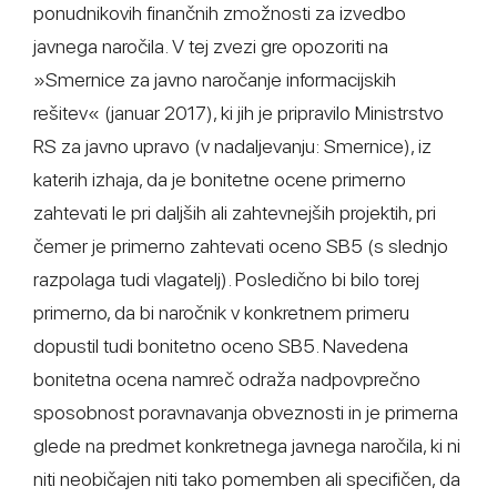
ponudnikovih finančnih zmožnosti za izvedbo
javnega naročila. V tej zvezi gre opozoriti na
»Smernice za javno naročanje informacijskih
rešitev« (januar 2017), ki jih je pripravilo Ministrstvo
RS za javno upravo (v nadaljevanju: Smernice), iz
katerih izhaja, da je bonitetne ocene primerno
zahtevati le pri daljših ali zahtevnejših projektih, pri
čemer je primerno zahtevati oceno SB5 (s slednjo
razpolaga tudi vlagatelj). Posledično bi bilo torej
primerno, da bi naročnik v konkretnem primeru
dopustil tudi bonitetno oceno SB5. Navedena
bonitetna ocena namreč odraža nadpovprečno
sposobnost poravnavanja obveznosti in je primerna
glede na predmet konkretnega javnega naročila, ki ni
niti neobičajen niti tako pomemben ali specifičen, da