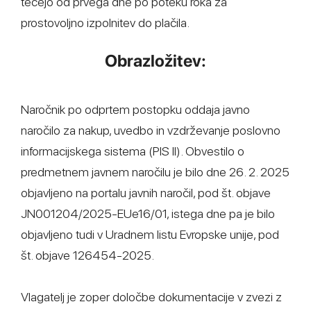
tečejo od prvega dne po poteku roka za
prostovoljno izpolnitev do plačila.
Obrazložitev:
Naročnik po odprtem postopku oddaja javno
naročilo za nakup, uvedbo in vzdrževanje poslovno
informacijskega sistema (PIS II). Obvestilo o
predmetnem javnem naročilu je bilo dne 26. 2. 2025
objavljeno na portalu javnih naročil, pod št. objave
JN001204/2025-EUe16/01, istega dne pa je bilo
objavljeno tudi v Uradnem listu Evropske unije, pod
št. objave 126454-2025.
Vlagatelj je zoper določbe dokumentacije v zvezi z