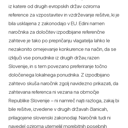
iz katere od drugih evropskih držav oziroma
reference za vzpostavitev in vzdrževanje rešitve, ki je
bila usklajena z zakonodajo v EU. Edini namen
naročnika za določitev izpodbijane referenčne
zahteve je tako po prepričanju vlagatelja lahko le
nezakonito omejevanje konkurence na način, da se
izključi vse ponudnike iz drugih držav, razen
Slovenije, in s tem povezano preferiranje točno
določenega lokalnega ponudnika. Z izpodbijano
zahtevo skuša naročnik zgolj navidezno prikazati, da
zahtevana referenca ni vezana na območje
Republike Slovenije – ni namreč najti razloga, zakaj bi
bile rešitve, izvedene v drugih državah članicah,
prilagojene slovenski zakonodaji. Naročnik tudi ni
navedel oziroma utemeljil morebitnih posebnih