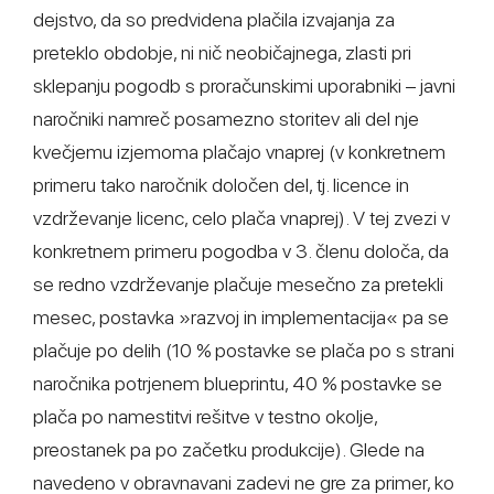
dejstvo, da so predvidena plačila izvajanja za
preteklo obdobje, ni nič neobičajnega, zlasti pri
sklepanju pogodb s proračunskimi uporabniki – javni
naročniki namreč posamezno storitev ali del nje
kvečjemu izjemoma plačajo vnaprej (v konkretnem
primeru tako naročnik določen del, tj. licence in
vzdrževanje licenc, celo plača vnaprej). V tej zvezi v
konkretnem primeru pogodba v 3. členu določa, da
se redno vzdrževanje plačuje mesečno za pretekli
mesec, postavka »razvoj in implementacija« pa se
plačuje po delih (10 % postavke se plača po s strani
naročnika potrjenem blueprintu, 40 % postavke se
plača po namestitvi rešitve v testno okolje,
preostanek pa po začetku produkcije). Glede na
navedeno v obravnavani zadevi ne gre za primer, ko