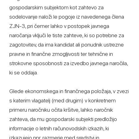
gospodarskim subjektom kot zahtevo za
sodelovanje naloži le pogoje iz navedenega člena
ZJN-3, pri čemer lahko v postopek javnega
naročanja vključi le tiste zahteve, ki so potrebne za
zagotovitev, da ima kandidat ali ponudnik ustrezne
pravne in finančne zmogljivosti ter tehnične in
strokovne sposobnosti za izvedbo javnega naročila,
ki se oddaja.
Glede ekonomskega in finančnega položaja, v zvezi
s katerim vlagatelj (med drugim) v konkretnem
primeru naročniku očita kršitve, lahko naročnik
zahteva, da mu gospodarski subjekti predložijo
informacije o letnih računovodskih izkazih, ki
izkazujejo npr. razmerje med sredstvi in