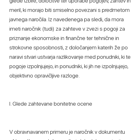
glede izbire, določitve ter uporabe pogojev, zahtev in
meril, ki morajo biti smiselno povezani s predmetom
javnega naročila. Iz navedenega pa sledi, da mora
imeti naročnik (tudi) za zahteve v zvezi s pogoji za
priznanje ekonomske in finančne ter tehnične in
strokovne sposobnosti, z določanjem katerih že po
naravi stvari ustvarja razlikovanje med ponudniki, ki te
pogoje izpolnjujejo, in ponudniki, ki jih ne izpolnjujejo,
objektivno opravičljive razloge.
I. Glede zahtevane bonitetne ocene
V obravnavanem primeru je naročnik v dokumentu