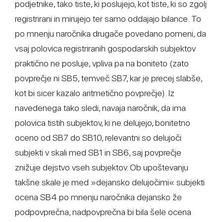
podjetnike, tako tiste, ki poslujejo, kot tiste, ki so zgolj
registrirani in mirujejo ter samo oddajajo bilance. To
po mnenju naročnika drugače povedano pomeni, da
vsaj polovica registriranih gospodarskih subjektov
praktično ne posluje, vpliva pa na boniteto (zato
povprečje ni SB5, temveč SB7, kar je precej slabše,
kot bi sicer kazalo aritmetično povprečje). Iz
navedenega tako sledi, navaja naročnik, da ima
polovica tistih subjektov, ki ne delujejo, bonitetno
oceno od SB7 do SB10, relevantni so delujoči
subjekti v skali med SB1 in SB6, saj povprečje
znižuje dejstvo vseh subjektov. Ob upoštevanju
takšne skale je med »dejansko delujočimi« subjekti
ocena SB4 po mnenju naročnika dejansko že
podpovprečna, nadpovprečna bi bila šele ocena