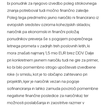
bi ponudnik za njegovo izvedbo poleg strokovnega
znanja potreboval tudi močno finančno zaledje.
Poleg tega predmetno javno naročilo ni financirano iz
evropskih sredstev oziroma kohezijskih skladov,
naročnik pa ekonomski in finančni položaj
ponudnikov preverja še s pogojem povprečnega
letnega prometa v zadnjih treh poslovnih letih, ki
mora znašati najmanj 1,5 mio EUR brez DDV. Dalje
pri konkretnem javnem naročilu tudi ne gre za primer,
ko bi bilo pomembno strogo upoštevati izvedbene
roke (v smislu, kot je to običajno zahtevano pri
projektih, kjer je naročnik vezan na pogoje
sofinanciranja in lahko zamuda povzroči pomembne
negativne finančne posledice za naročnika) ter
možnosti poslabšanja in zaostritve razmer v