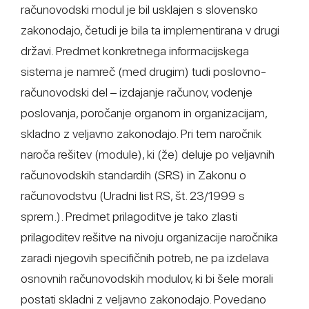
računovodski modul je bil usklajen s slovensko
zakonodajo, četudi je bila ta implementirana v drugi
državi. Predmet konkretnega informacijskega
sistema je namreč (med drugim) tudi poslovno-
računovodski del – izdajanje računov, vodenje
poslovanja, poročanje organom in organizacijam,
skladno z veljavno zakonodajo. Pri tem naročnik
naroča rešitev (module), ki (že) deluje po veljavnih
računovodskih standardih (SRS) in Zakonu o
računovodstvu (Uradni list RS, št. 23/1999 s
sprem.). Predmet prilagoditve je tako zlasti
prilagoditev rešitve na nivoju organizacije naročnika
zaradi njegovih specifičnih potreb, ne pa izdelava
osnovnih računovodskih modulov, ki bi šele morali
postati skladni z veljavno zakonodajo. Povedano