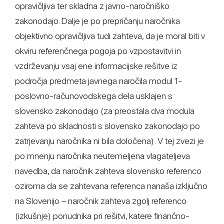
opravičljiva ter skladna z javno-naročniško
zakonodajo. Dalje je po prepričanju naročnika
objektivno opravičljiva tudi zahteva, da je moral biti v
okviru referenčnega pogoja po vzpostavitvi in
vzdrževanju vsaj ene informacijske rešitve iz
področja predmeta javnega naročila modul 1-
poslovno-računovodskega dela usklajen s
slovensko zakonodajo (za preostala dva modula
zahteva po skladnosti s slovensko zakonodajo po
zatrjevanju naročnika ni bila določena). V tej zvezi je
po mnenju naročnika neutemeljena vlagateljeva
navedba, da naročnik zahteva slovensko referenco
oziroma da se zahtevana referenca nanaša izključno
na Slovenijo – naročnik zahteva zgolj referenco
(izkušnje) ponudnika pri rešitvi, katere finančno-