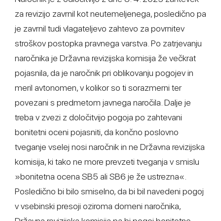
za revizijo zavrnil kot neutemeljenega, posledično pa
je zavrnil tudi vlagateljevo zahtevo za povrnitev
stroškov postopka pravnega varstva. Po zatrjevanju
naročnika je Državna revizijska komisija že večkrat
pojasnila, da je naročnik pri oblikovanju pogojev in
meril avtonomen, v kolikor so ti sorazmerni ter
povezani s predmetom javnega naročila. Dalje je
treba v zvezi z določitvijo pogoja po zahtevani
bonitetni oceni pojasniti, da končno poslovno
tveganje vselej nosi naročnik in ne Državna revizijska
komisija, ki tako ne more prevzeti tveganja v smislu
»bonitetna ocena SB5 ali SB6 je že ustrezna«.
Posledično bi bilo smiselno, da bi bil navedeni pogoj
v vsebinski presoji oziroma domeni naročnika,
Državna revizijska komisija pa bi pogoj bonitetne