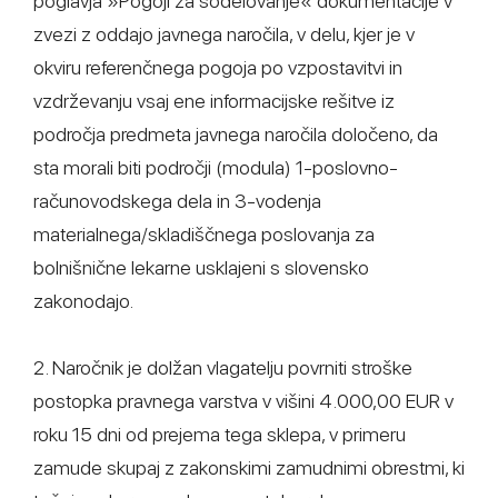
poglavja »Pogoji za sodelovanje« dokumentacije v
zvezi z oddajo javnega naročila, v delu, kjer je v
okviru referenčnega pogoja po vzpostavitvi in
vzdrževanju vsaj ene informacijske rešitve iz
področja predmeta javnega naročila določeno, da
sta morali biti področji (modula) 1-poslovno-
računovodskega dela in 3-vodenja
materialnega/skladiščnega poslovanja za
bolnišnične lekarne usklajeni s slovensko
zakonodajo.
2. Naročnik je dolžan vlagatelju povrniti stroške
postopka pravnega varstva v višini 4.000,00 EUR v
roku 15 dni od prejema tega sklepa, v primeru
zamude skupaj z zakonskimi zamudnimi obrestmi, ki