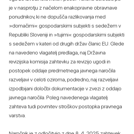
je v nasprotju z načelom enakopravne obravnave
ponudnikov, ki ne dopušča razlikovanja med
»domačimi« gospodarskimi subjekti s sedežem v
Republiki Sloveniji in »tujimi« gospodarskimi subjekti
s sedežem v kateri od drugih držav članic EU. Glede
na navedeno vlagatelj predlaga, naj Državna
revizijska komisija zahtevku za revizijo ugodi in
postopek oddaje predmetnega javnega naročila
razveljavi v celoti oziroma, podredno, naj razveljavi
izpodbijani določbi dokumentacije v zvezi z oddajo
javnega naročila. Poleg navedenega vlagatelj
zahteva tudi povrnitev stroškov postopka pravnega
varstva.
Naročnik je z odločitvijo z dne 8. 4. 2025 zahtevek