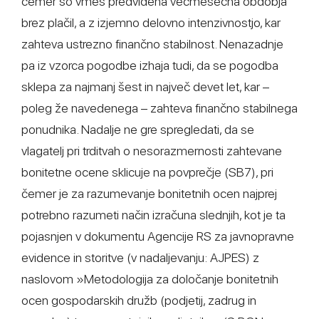
čemer so vmes predvidena večmesečna obdobja
brez plačil, a z izjemno delovno intenzivnostjo, kar
zahteva ustrezno finančno stabilnost. Nenazadnje
pa iz vzorca pogodbe izhaja tudi, da se pogodba
sklepa za najmanj šest in največ devet let, kar –
poleg že navedenega – zahteva finančno stabilnega
ponudnika. Nadalje ne gre spregledati, da se
vlagatelj pri trditvah o nesorazmernosti zahtevane
bonitetne ocene sklicuje na povprečje (SB7), pri
čemer je za razumevanje bonitetnih ocen najprej
potrebno razumeti način izračuna slednjih, kot je ta
pojasnjen v dokumentu Agencije RS za javnopravne
evidence in storitve (v nadaljevanju: AJPES) z
naslovom »Metodologija za določanje bonitetnih
ocen gospodarskih družb (podjetij, zadrug in