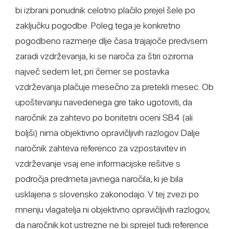
bi izbrani ponudnik celotno plačilo prejel šele po
zaključku pogodbe. Poleg tega je konkretno
pogodbeno razmerje dlje časa trajajoče predvsem
zaradi vzdrževanja, ki se naroča za štiri oziroma
največ sedem let, pri čemer se postavka
vzdrževanja plačuje mesečno za pretekli mesec. Ob
upoštevanju navedenega gre tako ugotoviti, da
naročnik za zahtevo po bonitetni oceni SB4 (ali
boljši) nima objektivno opravičljivih razlogov. Dalje
naročnik zahteva referenco za vzpostavitev in
vzdrževanje vsaj ene informacijske rešitve s
področja predmeta javnega naročila, ki je bila
usklajena s slovensko zakonodajo. V tej zvezi po
mnenju vlagatelja ni objektivno opravičljivih razlogov,
da naročnik kot ustrezne ne bi sprejel tudi reference