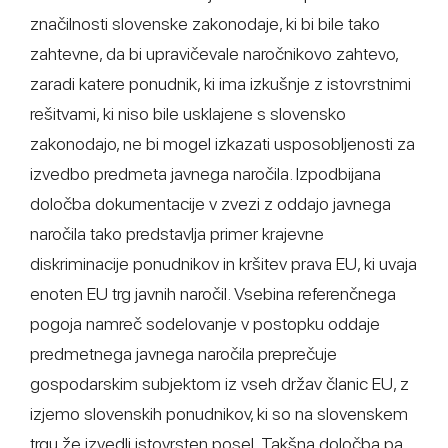
značilnosti slovenske zakonodaje, ki bi bile tako
zahtevne, da bi upravičevale naročnikovo zahtevo,
zaradi katere ponudnik, ki ima izkušnje z istovrstnimi
rešitvami, ki niso bile usklajene s slovensko
zakonodajo, ne bi mogel izkazati usposobljenosti za
izvedbo predmeta javnega naročila. Izpodbijana
določba dokumentacije v zvezi z oddajo javnega
naročila tako predstavlja primer krajevne
diskriminacije ponudnikov in kršitev prava EU, ki uvaja
enoten EU trg javnih naročil. Vsebina referenčnega
pogoja namreč sodelovanje v postopku oddaje
predmetnega javnega naročila preprečuje
gospodarskim subjektom iz vseh držav članic EU, z
izjemo slovenskih ponudnikov, ki so na slovenskem
trgu že izvedli istovrsten posel. Takšna določba pa