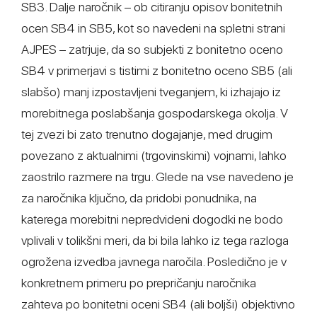
SB3. Dalje naročnik – ob citiranju opisov bonitetnih
ocen SB4 in SB5, kot so navedeni na spletni strani
AJPES – zatrjuje, da so subjekti z bonitetno oceno
SB4 v primerjavi s tistimi z bonitetno oceno SB5 (ali
slabšo) manj izpostavljeni tveganjem, ki izhajajo iz
morebitnega poslabšanja gospodarskega okolja. V
tej zvezi bi zato trenutno dogajanje, med drugim
povezano z aktualnimi (trgovinskimi) vojnami, lahko
zaostrilo razmere na trgu. Glede na vse navedeno je
za naročnika ključno, da pridobi ponudnika, na
katerega morebitni nepredvideni dogodki ne bodo
vplivali v tolikšni meri, da bi bila lahko iz tega razloga
ogrožena izvedba javnega naročila. Posledično je v
konkretnem primeru po prepričanju naročnika
zahteva po bonitetni oceni SB4 (ali boljši) objektivno