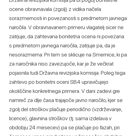
ocene obravnavala (zgolj) z vidika načela
sorazmernosti in povezanosti s predmetom javnega
naročila. V obravnavanem primeru vlagatelj sicer ne
zatrjuje, da zahtevana bonitetna ocena ni povezana
s predmetom javnega naročila, zatrjuje pa, da je
nesorazmerna. Pri tem se sklicuje na Smernice, ki pa
za naročnika niso zavezujoče, kar je že večkrat
pojasnila tudi Državna revizijska komisija. Poleg tega
zahtevo po bonitetni oceni SB4 upravičujejo
okoliščine konkretnega primera. V dani zadevi gre
namreč za dlje časa trajajoče javno naročilo, kjer se
zgolj del stroškov plačuje periodično (vzdrževanje,
licence), glavnina stroškov (tj. sama izdelava v
obdobju 24 mesecev) pa se plačuje po fazah, pri