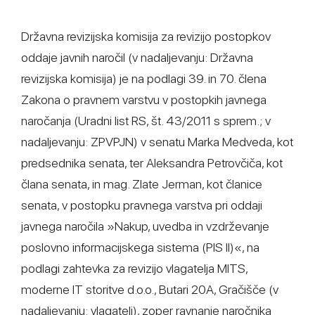
Državna revizijska komisija za revizijo postopkov
oddaje javnih naročil (v nadaljevanju: Državna
revizijska komisija) je na podlagi 39. in 70. člena
Zakona o pravnem varstvu v postopkih javnega
naročanja (Uradni list RS, št. 43/2011 s sprem.; v
nadaljevanju: ZPVPJN) v senatu Marka Medveda, kot
predsednika senata, ter Aleksandra Petrovčiča, kot
člana senata, in mag. Zlate Jerman, kot članice
senata, v postopku pravnega varstva pri oddaji
javnega naročila »Nakup, uvedba in vzdrževanje
poslovno informacijskega sistema (PIS II)«, na
podlagi zahtevka za revizijo vlagatelja MITS,
moderne IT storitve d.o.o., Butari 20A, Gračišče (v
nadaljevanju: vlagatelj), zoper ravnanje naročnika