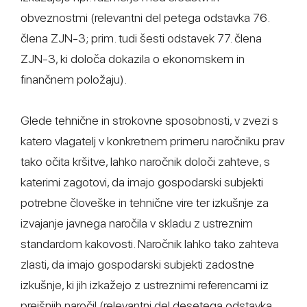
obveznostmi (relevantni del petega odstavka 76.
člena ZJN-3; prim. tudi šesti odstavek 77. člena
ZJN-3, ki določa dokazila o ekonomskem in
finančnem položaju).
Glede tehnične in strokovne sposobnosti, v zvezi s
katero vlagatelj v konkretnem primeru naročniku prav
tako očita kršitve, lahko naročnik določi zahteve, s
katerimi zagotovi, da imajo gospodarski subjekti
potrebne človeške in tehnične vire ter izkušnje za
izvajanje javnega naročila v skladu z ustreznim
standardom kakovosti. Naročnik lahko tako zahteva
zlasti, da imajo gospodarski subjekti zadostne
izkušnje, ki jih izkažejo z ustreznimi referencami iz
prejšnjih naročil (relevantni del desetega odstavka