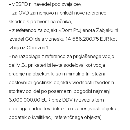
- v ESPD ni navedel podizvajalcev;
- za OVD zamenjavo ni priložil nove reference
skladno s pozivom naročnika;
- z referenco za objekt »Dom Ptuj enota Žabjak« ni
izvedel GOI dela v znesku 14.586.200,75 EUR kot
izhaja iz Obrazca 1;
- ne razpolaga z referenco za priglašenega vodjo
del M.B., pri kateri bi le-ta sodeloval kot vodja
gradnje na objektih, ki so minimalno tri-etažni
poslovni ali gostinski objekti v vrednosti izvedenih
storitev oz. del po posamezni pogodbi najmanj
3.000.000,00 EUR brez DDV (v zvezi s tem
predlaga pridobitev dokazila o zanesljivosti objekta,
podatek o kvalifikaciji referenčnega objekta).