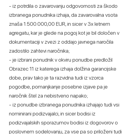
- iz potrdila o zavarovanju odgovornosti za škodo
izbranega ponudnika izhaja, da zavarovalna vsota
znaša 1.500.000,00 EUR, in sicer v 3x letnem
agregatu, kar je glede na pogoj kot je bil določen v
dokumentaciji v zvezi z oddajo javnega naročila
zadostilo zahtevi naročnika;
- je izbrani ponudnik v okviru ponudbe predložil
Obrazec 11 iz katerega izhaja dolžina garancijske
dobe, prav tako je ta razvidna tudi iz vzorca
pogodbe, pomanjkanje posebne izjave pa je
naročnik štel za nebistveno napako;
- iz ponudbe izbranega ponudnika izhajajo tudi vsi
nominirani podizvajalci, in sicer bodisi iz
podizvajalskih sporazumov bodisi iz dogovorov o
poslovnem sodelovanju, za vse pa so priloženi tudi