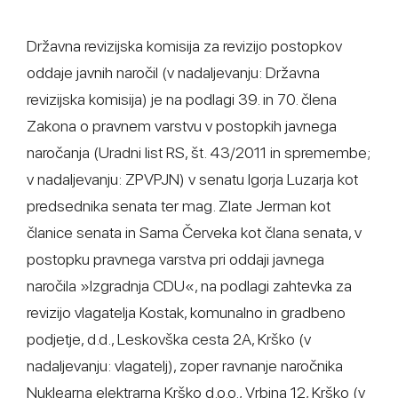
Državna revizijska komisija za revizijo postopkov
oddaje javnih naročil (v nadaljevanju: Državna
revizijska komisija) je na podlagi 39. in 70. člena
Zakona o pravnem varstvu v postopkih javnega
naročanja (Uradni list RS, št. 43/2011 in spremembe;
v nadaljevanju: ZPVPJN) v senatu Igorja Luzarja kot
predsednika senata ter mag. Zlate Jerman kot
članice senata in Sama Červeka kot člana senata, v
postopku pravnega varstva pri oddaji javnega
naročila »Izgradnja CDU«, na podlagi zahtevka za
revizijo vlagatelja Kostak, komunalno in gradbeno
podjetje, d.d., Leskovška cesta 2A, Krško (v
nadaljevanju: vlagatelj), zoper ravnanje naročnika
Nuklearna elektrarna Krško d.o.o., Vrbina 12, Krško (v