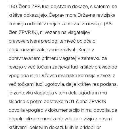
180. člena ZPP, tudi dejstva in dokaze, s katerimi se
kršitve dokazujejo. Čeprav mora Državna revizijska
komisija odločiti v mejah zahtevka za revizijo (38.
člen ZPVPJN), ni vezana na vlagateljev
pravovarstveni predlog, temveč odloča o
posameznih zatrjevanih kršitvah. Ker je v
obravnavanem primeru vlagatelj v zahtevku za
revizijo v več točkah zatrjeval tudi kršitev pravice do
vpogleda in je Državna revizijska komisija v zvezi z
več točkami tudi ugotovila, da je kršitev res podana,
je zahtevku vlagatelja v tem delu ugodila in mu
skladno s petim odstavkom 31. člena ZPVPJN
dovolila vpogled v dokumentacijo in mu dovolila, da
dopolni ali spremeni zahtevek za revizijo z novimi
kršitvami, dejstvi in dokazi, ki jih je pridobil pri