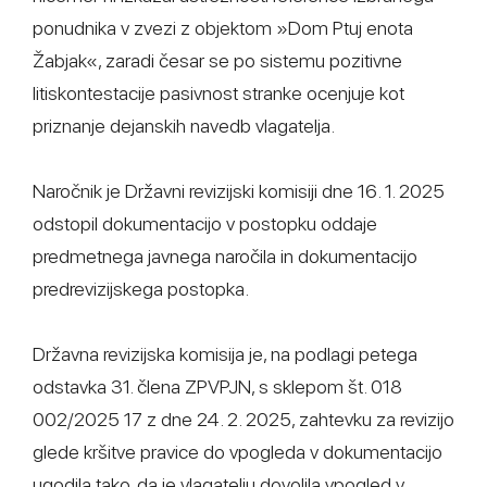
ponudnika v zvezi z objektom »Dom Ptuj enota
Žabjak«, zaradi česar se po sistemu pozitivne
litiskontestacije pasivnost stranke ocenjuje kot
priznanje dejanskih navedb vlagatelja.
Naročnik je Državni revizijski komisiji dne 16. 1. 2025
odstopil dokumentacijo v postopku oddaje
predmetnega javnega naročila in dokumentacijo
predrevizijskega postopka.
Državna revizijska komisija je, na podlagi petega
odstavka 31. člena ZPVPJN, s sklepom št. 018
002/2025 17 z dne 24. 2. 2025, zahtevku za revizijo
glede kršitve pravice do vpogleda v dokumentacijo
ugodila tako, da je vlagatelju dovolila vpogled v