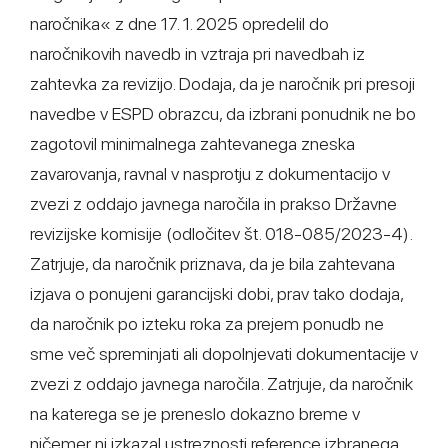
naročnika« z dne 17. 1. 2025 opredelil do
naročnikovih navedb in vztraja pri navedbah iz
zahtevka za revizijo. Dodaja, da je naročnik pri presoji
navedbe v ESPD obrazcu, da izbrani ponudnik ne bo
zagotovil minimalnega zahtevanega zneska
zavarovanja, ravnal v nasprotju z dokumentacijo v
zvezi z oddajo javnega naročila in prakso Državne
revizijske komisije (odločitev št. 018-085/2023-4).
Zatrjuje, da naročnik priznava, da je bila zahtevana
izjava o ponujeni garancijski dobi, prav tako dodaja,
da naročnik po izteku roka za prejem ponudb ne
sme več spreminjati ali dopolnjevati dokumentacije v
zvezi z oddajo javnega naročila. Zatrjuje, da naročnik
na katerega se je preneslo dokazno breme v
ničemer ni izkazal ustreznosti reference izbranega