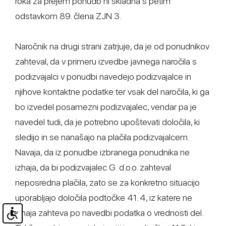
roka za prejem ponudb ni skladna s petim
odstavkom 89. člena ZJN 3.
Naročnik na drugi strani zatrjuje, da je od ponudnikov
zahteval, da v primeru izvedbe javnega naročila s
podizvajalci v ponudbi navedejo podizvajalce in
njihove kontaktne podatke ter vsak del naročila, ki ga
bo izvedel posamezni podizvajalec, vendar pa je
navedel tudi, da je potrebno upoštevati določila, ki
sledijo in se nanašajo na plačila podizvajalcem.
Navaja, da iz ponudbe izbranega ponudnika ne
izhaja, da bi podizvajalec G. d.o.o. zahteval
neposredna plačila, zato se za konkretno situacijo
uporabljajo določila podtočke 41. 4, iz katere ne
izhaja zahteva po navedbi podatka o vrednosti del.