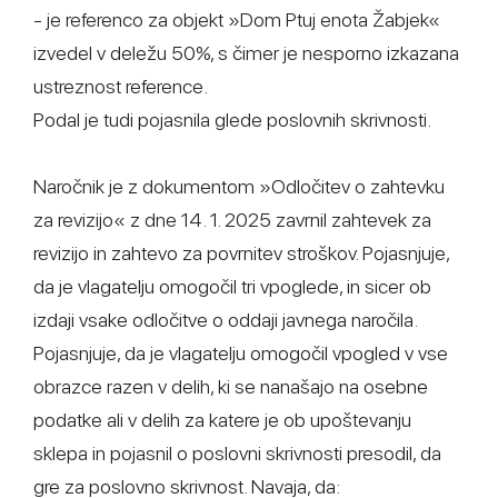
- je referenco za objekt »Dom Ptuj enota Žabjek«
izvedel v deležu 50%, s čimer je nesporno izkazana
ustreznost reference.
Podal je tudi pojasnila glede poslovnih skrivnosti.
Naročnik je z dokumentom »Odločitev o zahtevku
za revizijo« z dne 14. 1. 2025 zavrnil zahtevek za
revizijo in zahtevo za povrnitev stroškov. Pojasnjuje,
da je vlagatelju omogočil tri vpoglede, in sicer ob
izdaji vsake odločitve o oddaji javnega naročila.
Pojasnjuje, da je vlagatelju omogočil vpogled v vse
obrazce razen v delih, ki se nanašajo na osebne
podatke ali v delih za katere je ob upoštevanju
sklepa in pojasnil o poslovni skrivnosti presodil, da
gre za poslovno skrivnost. Navaja, da: