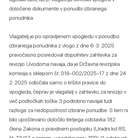
določene dokumente v ponudbi izbranega
ponudnika.
Vlagatelj je po opravljenem vpogledu v ponudbo
izbranega ponudnika z vlogo z dne 6. 3. 2025
pravočasno posredoval dopolnitev zahtevka za
revizijo. Uvodoma navaja, da je Državna revizijska
komisija s sklepom št. 018-002/2025-17 z dne 24.
2. 2025 odločala samo o kršitvi pravice do
vpogleda, čeprav je vlagatelj v zahtevku za revizijo v
več podtočkah točke 3 podrobno navajal tudi
razloge za nedopustnost izbrane ponudbe. S tem ni
bilo upoštevano določilo tretjega odstavka 182.
člena Zakona o pravdnem postopku (Uradni list RS,
št. 73/07, s sprem.; v nadaljevanju ZPP) (1. odstavek