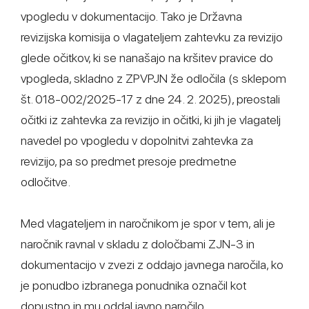
vpogledu v dokumentacijo. Tako je Državna
revizijska komisija o vlagateljem zahtevku za revizijo
glede očitkov, ki se nanašajo na kršitev pravice do
vpogleda, skladno z ZPVPJN že odločila (s sklepom
št. 018-002/2025-17 z dne 24. 2. 2025), preostali
očitki iz zahtevka za revizijo in očitki, ki jih je vlagatelj
navedel po vpogledu v dopolnitvi zahtevka za
revizijo, pa so predmet presoje predmetne
odločitve.
Med vlagateljem in naročnikom je spor v tem, ali je
naročnik ravnal v skladu z določbami ZJN-3 in
dokumentacijo v zvezi z oddajo javnega naročila, ko
je ponudbo izbranega ponudnika označil kot
dopustno in mu oddal javno naročilo.