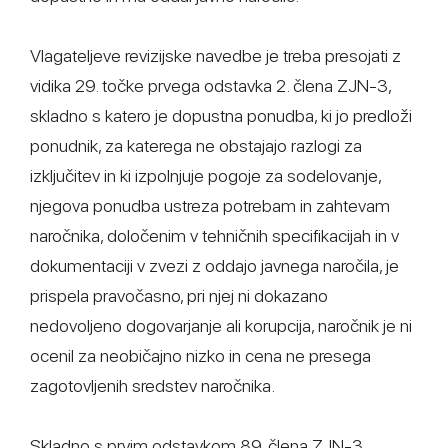
Vlagateljeve revizijske navedbe je treba presojati z
vidika 29. točke prvega odstavka 2. člena ZJN-3,
skladno s katero je dopustna ponudba, ki jo predloži
ponudnik, za katerega ne obstajajo razlogi za
izključitev in ki izpolnjuje pogoje za sodelovanje,
njegova ponudba ustreza potrebam in zahtevam
naročnika, določenim v tehničnih specifikacijah in v
dokumentaciji v zvezi z oddajo javnega naročila, je
prispela pravočasno, pri njej ni dokazano
nedovoljeno dogovarjanje ali korupcija, naročnik je ni
ocenil za neobičajno nizko in cena ne presega
zagotovljenih sredstev naročnika.
Skladno s prvim odstavkom 89. člena ZJN-3