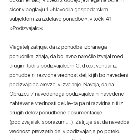
sicer v poglavju 1 »Navodila gospodarskim
subjektom za izdelavo ponudbe«, v točki 41
»Podizvajalci«.
Vlagatelj zatrjuje, da iz ponudbe izbranega
ponudnika izhaja, da bo javno naročilo izvajal med
drugim tudi s podizvajalcem G. d.o.o., vendar iz
ponudbe ni razvidna vrednost del, ki jih bo navedeni
podizvajalec prevzel v izvajanje. Navaja, da na
Obrazcu 7 navedenega podizvajalca ni navedene
zahtevane vrednosti del, le-ta pa ni razvidna niti iz
drugih delov ponudbene dokumentacije
(podizvajalski sporazum,…). Zatrjuje še, da navedba
vrednosti prevzetih del v podizvajanje po poteku