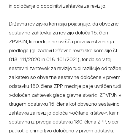
in odločanje o dopolnitvi zahtevka za revizijo.
Državna revizijska komisija pojasnjuje, da obvezne
sestavine zahtevka za revizijo določa 15. člen
ZPVPJN, ki mednje ne uvršča pravovarstvenega
predloga (gl. zadevi Državne revizijske komisije št.
018-111/2020 in 018-101/2021), ter da se v tej
sestavini zahtevek za revizijo tudi razlikuje od tožbe,
za katero so obvezne sestavine določene v prvem
odstavku 180. člena ZPP, mednje pa je uvrščen tudi
»določen zahtevek glede glavne stvari«. ZPVPJN v
drugem odstavku 15. člena kot obvezno sestavino
zahtevka za revizijo določa »očitane kršitve«, kar ni
sestavina iz prvega odstavka 180. člena ZPP, sicer
pa, kot je primerljivo določeno v prvem odstavku