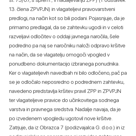
13. člena ZPVPJN) in vlagateljevi pravovarstveni
predlogi, na način kot so bili podani. Pojasnjuje, da je
primarno predlagal, da se zahtevku ugodi in v celoti
razveljavi odločitev o oddaji javnega naročila, šele
podredno pa naj se naročniku naloži odpravo kršitve
na način, da se vlagatelju omogoči vpogled v
ponudbeno dokumentacijo izbranega ponudnika.
Ker o vlagateljevih navedbah ni bilo odločeno, pač pa
se je odločalo neposredno o podrednem zahtevku,
navedeno predstavlja kršitev pravil ZPP in ZPVPJN
ter vlagateljeve pravice do učinkovitega sodnega
varstva in pravnega sredstva. Nadalje navaja, da je
po izvedenem vpogledu ugotovil nove kršitve.
Zatrjuje, da iz Obrazca 7 (podizvajalca G. d.o.o.) in iz