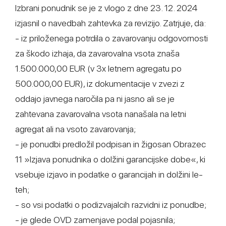
Izbrani ponudnik se je z vlogo z dne 23. 12. 2024
izjasnil o navedbah zahtevka za revizijo. Zatrjuje, da:
- iz priloženega potrdila o zavarovanju odgovornosti
za škodo izhaja, da zavarovalna vsota znaša
1.500.000,00 EUR (v 3x letnem agregatu po
500.000,00 EUR), iz dokumentacije v zvezi z
oddajo javnega naročila pa ni jasno ali se je
zahtevana zavarovalna vsota nanašala na letni
agregat ali na vsoto zavarovanja;
- je ponudbi predložil podpisan in žigosan Obrazec
11 »Izjava ponudnika o dolžini garancijske dobe«, ki
vsebuje izjavo in podatke o garancijah in dolžini le-
teh;
- so vsi podatki o podizvajalcih razvidni iz ponudbe;
- je glede OVD zamenjave podal pojasnila;