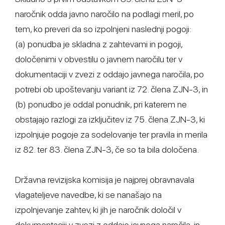
naročnik odda javno naročilo na podlagi meril, po
tem, ko preveri da so izpolnjeni naslednji pogoji:
(a) ponudba je skladna z zahtevami in pogoji,
določenimi v obvestilu o javnem naročilu ter v
dokumentaciji v zvezi z oddajo javnega naročila, po
potrebi ob upoštevanju variant iz 72. člena ZJN-3, in
(b) ponudbo je oddal ponudnik, pri katerem ne
obstajajo razlogi za izključitev iz 75. člena ZJN-3, ki
izpolnjuje pogoje za sodelovanje ter pravila in merila
iz 82. ter 83. člena ZJN-3, če so ta bila določena.
Državna revizijska komisija je najprej obravnavala
vlagateljeve navedbe, ki se nanašajo na
izpolnjevanje zahtev, ki jih je naročnik določil v
dokumentaciji v zvezi z oddajo javnega naročila, in