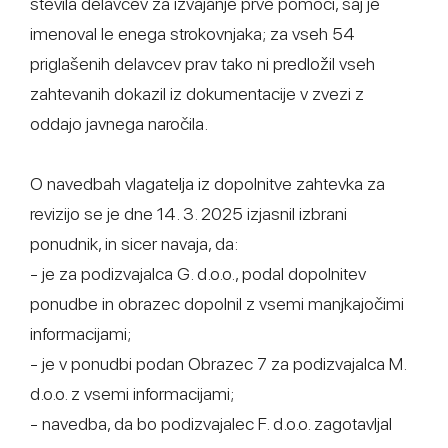
števila delavcev za izvajanje prve pomoči, saj je
imenoval le enega strokovnjaka; za vseh 54
priglašenih delavcev prav tako ni predložil vseh
zahtevanih dokazil iz dokumentacije v zvezi z
oddajo javnega naročila.
O navedbah vlagatelja iz dopolnitve zahtevka za
revizijo se je dne 14. 3. 2025 izjasnil izbrani
ponudnik, in sicer navaja, da:
- je za podizvajalca G. d.o.o., podal dopolnitev
ponudbe in obrazec dopolnil z vsemi manjkajočimi
informacijami;
- je v ponudbi podan Obrazec 7 za podizvajalca M.
d.o.o. z vsemi informacijami;
- navedba, da bo podizvajalec F. d.o.o. zagotavljal