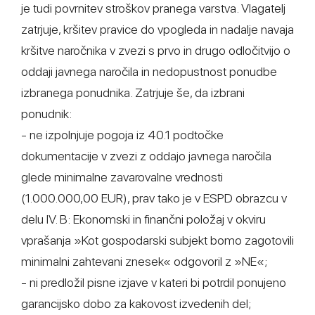
je tudi povrnitev stroškov pranega varstva. Vlagatelj
zatrjuje, kršitev pravice do vpogleda in nadalje navaja
kršitve naročnika v zvezi s prvo in drugo odločitvijo o
oddaji javnega naročila in nedopustnost ponudbe
izbranega ponudnika. Zatrjuje še, da izbrani
ponudnik:
- ne izpolnjuje pogoja iz 40.1 podtočke
dokumentacije v zvezi z oddajo javnega naročila
glede minimalne zavarovalne vrednosti
(1.000.000,00 EUR), prav tako je v ESPD obrazcu v
delu IV. B: Ekonomski in finančni položaj v okviru
vprašanja »Kot gospodarski subjekt bomo zagotovili
minimalni zahtevani znesek« odgovoril z »NE«;
- ni predložil pisne izjave v kateri bi potrdil ponujeno
garancijsko dobo za kakovost izvedenih del;