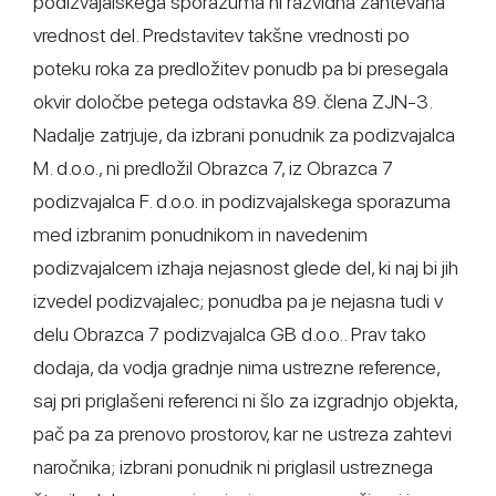
podizvajalskega sporazuma ni razvidna zahtevana
vrednost del. Predstavitev takšne vrednosti po
poteku roka za predložitev ponudb pa bi presegala
okvir določbe petega odstavka 89. člena ZJN-3.
Nadalje zatrjuje, da izbrani ponudnik za podizvajalca
M. d.o.o., ni predložil Obrazca 7, iz Obrazca 7
podizvajalca F. d.o.o. in podizvajalskega sporazuma
med izbranim ponudnikom in navedenim
podizvajalcem izhaja nejasnost glede del, ki naj bi jih
izvedel podizvajalec; ponudba pa je nejasna tudi v
delu Obrazca 7 podizvajalca GB d.o.o.. Prav tako
dodaja, da vodja gradnje nima ustrezne reference,
saj pri priglašeni referenci ni šlo za izgradnjo objekta,
pač pa za prenovo prostorov, kar ne ustreza zahtevi
naročnika; izbrani ponudnik ni priglasil ustreznega