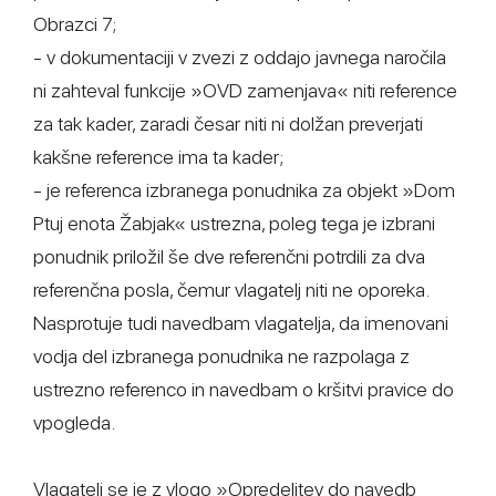
Obrazci 7;
- v dokumentaciji v zvezi z oddajo javnega naročila
ni zahteval funkcije »OVD zamenjava« niti reference
za tak kader, zaradi česar niti ni dolžan preverjati
kakšne reference ima ta kader;
- je referenca izbranega ponudnika za objekt »Dom
Ptuj enota Žabjak« ustrezna, poleg tega je izbrani
ponudnik priložil še dve referenčni potrdili za dva
referenčna posla, čemur vlagatelj niti ne oporeka.
Nasprotuje tudi navedbam vlagatelja, da imenovani
vodja del izbranega ponudnika ne razpolaga z
ustrezno referenco in navedbam o kršitvi pravice do
vpogleda.
Vlagatelj se je z vlogo »Opredelitev do navedb