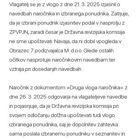
Vlagatelj se je z vlogo z dne 21. 3. 2025 izjasnil o
navedbah naročnika in izbranega ponudnika. Zatrjuje,
da je izbrani ponudnik izjasnitev podal v nasprotju z
ZPVPJN, zaradi česar je Državna revizijska komisija
ne sme upoštevati. Navaja, da ni dobil vpogleda v
Obrazec 7 podizvajalca M. d.o.o. Glede ostalih
očitkov nasprotuje naročnikovim navedbam ter
vztraja pri dosedanjih navedbah.
Naročnik z dokumentom »Druga vloga naročnika« z
dne 26. 3. 2025 odgovarja na vlagateljeve navedbe
in pojasnjuje, da je Državna revizijska komisija pri
svojem odločanju dolžna upoštevati tudi vlogo
izbranega ponudnika, saj je dopolnitev zahtevka
sama poslala izbranemu ponudniku v seznanitev in