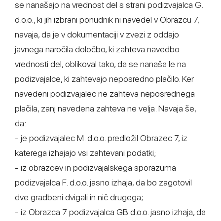
se nanašajo na vrednost del s strani podizvajalca G.
d.o.o., ki jih izbrani ponudnik ni navedel v Obrazcu 7,
navaja, da je v dokumentaciji v zvezi z oddajo
javnega naročila določbo, ki zahteva navedbo
vrednosti del, oblikoval tako, da se nanaša le na
podizvajalce, ki zahtevajo neposredno plačilo. Ker
navedeni podizvajalec ne zahteva neposrednega
plačila, zanj navedena zahteva ne velja. Navaja še,
da:
- je podizvajalec M. d.o.o. predložil Obrazec 7, iz
katerega izhajajo vsi zahtevani podatki;
- iz obrazcev in podizvajalskega sporazuma
podizvajalca F. d.o.o. jasno izhaja, da bo zagotovil
dve gradbeni dvigali in nič drugega;
- iz Obrazca 7 podizvajalca GB d.o.o. jasno izhaja, da