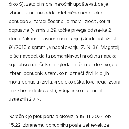
črko S), zato bi moral naročnik upoštevati, da je
izbrani ponudnik oddal »tehnično nepopolno
ponudbo«, zaradi česar bi jo moral izločiti, ker ni
dopustna [v smislu 29. točke prvega odstavka 2.
člena Zakona o javnem naročanju (Uradni list RS, št.
91/2015 s sprem.; v nadaljevanju: ZJN-3)]. Vlagatelj
je še navedel, da ta pomanjkljivost ni očitna napaka,
ki jo lahko naročnik spregleda, pri čemer dejstvo, da
izbrani ponudnik s tem, ko ni označil živil, ki bi jih
moral ponuditi (živila, ki so ekološka, lokalnega izvora
in iz sheme kakovosti), »dejansko ni ponudil
ustreznih živil«.
Naročnik je prek portala eRevizija 19. 11. 2024 ob
15.22 izbranemu ponudniku poslal zahtevek za