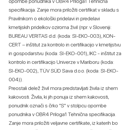
opombe ponudnika v OBR4 Priloga1 Tehnična
specifikacija. Zanje mora priložiti certifikat v skladu s
Pravilnikom o ekološki pridelavi in predelavi
kmetijskih pridelkov oziroma živil (npr. v Sloveniji:
BUREAU VERITAS d.d. (koda: SI-EKO-003), KON-
CERT – inštitut za kontrolo in certifikacijo v kmetijstvu
in gospodarstvu (koda: SI-EKO-001), IKC - inštitut za
kontrolo in certifikacijo Univerze v Mariboru (koda:
SI-EKO-002), TÜV SÜD Sava d.o.o. (koda: SI-EKO-
004)).
Preostali delež živil mora predstavljati živila iz shem
kakovosti. Živila, ki jih ponuja iz shem kakovosti,
ponudnik označi s črko "S" v stolpcu opombe
ponudnika v OBR4 Priloga1 Tehnična specifikacija.
Zanje mora priložiti veljavne certifikate, iz katerih bo