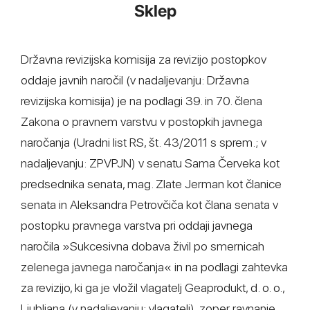
Sklep
Državna revizijska komisija za revizijo postopkov
oddaje javnih naročil (v nadaljevanju: Državna
revizijska komisija) je na podlagi 39. in 70. člena
Zakona o pravnem varstvu v postopkih javnega
naročanja (Uradni list RS, št. 43/2011 s sprem.; v
nadaljevanju: ZPVPJN) v senatu Sama Červeka kot
predsednika senata, mag. Zlate Jerman kot članice
senata in Aleksandra Petrovčiča kot člana senata v
postopku pravnega varstva pri oddaji javnega
naročila »Sukcesivna dobava živil po smernicah
zelenega javnega naročanja« in na podlagi zahtevka
za revizijo, ki ga je vložil vlagatelj Geaprodukt, d. o. o.,
Ljubljana (v nadaljevanju: vlagatelj), zoper ravnanje