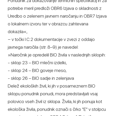
Ponudnik za dokazovanje tehničnih specifikacij in za
potrebe meril predloži OBR6 Izjava o skladnosti z
Uredbo o zelenem javnem naročanju in OBR7 Izjava
o lokalnem izvoru ter v obrazcu zahtevana
dokazila«,
− v točki I.C.2 dokumentacije v zvezi z oddajo
javnega naročila (str. 8–9) je navedel:
»Naročnik je opredelil BIO živila v naslednjih sklopih:
- sklop 23 – BIO mlečni izdelki,
- sklop 24 – BIO goveje meso,
- sklop 26 – BIO sadje in zelenjava
Delež ekoloških živil, ki jih v posameznem BIO
sklopu ponudnik ponudi, mora predstavljati vsaj
polovico vseh živil iz sklopa. Živila, ki jih ponuja kot
ekološka živila, ponudnik označi s črko "E" v stolpcu