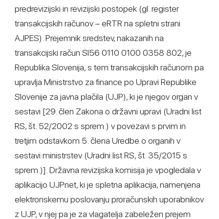
predrevizijski in revizijski postopek (gl. register
transakcijskih računov – eRTR na spletni strani
AJPES). Prejemnik sredstev, nakazanih na
transakcijski račun SI56 0110 0100 0358 802, je
Republika Slovenija, s tem transakcijskih računom pa
upravlja Ministrstvo za finance po Upravi Republike
Slovenije za javna plačila (UJP), ki je njegov organ v
sestavi [29. člen Zakona o državni upravi (Uradni list
RS, št. 52/2002 s sprem.) v povezavi s prvim in
tretjim odstavkom 5. člena Uredbe o organih v
sestavi ministrstev (Uradni list RS, št. 35/2015 s
sprem.)]. Državna revizijska komisija je vpogledala v
aplikacijo UJPnet, ki je spletna aplikacija, namenjena
elektronskemu poslovanju proračunskih uporabnikov
z UJP, v njej pa je za vlagatelja zabeležen prejem