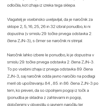
odločila, kot izhaja iz izreka tega sklepa.
Vlagatelj je vsebinsko uveljavljal, da je naročnik za
sklope 2, 5, 16, 25, 26 in 32 izbral ponudbo, ki ni
dopustna (v smislu 29. točke prvega odstavka 2.
člena ZJN-3), s čimer se naročnik ni strinjal.
Naročnik lahko izbere le ponudbo, ki je dopustna v
smislu 29. točke prvega odstavka 2. člena ZJN-3.
To po vsebini izhaja iz prvega odstavka 89. člena
ZJN-3, saj naročnik odda javno naročilo na podlagi
meril ob upoštevanju 84., 85. in 86. člena ZJN-3 po
tem, ko preveri, da so izpolnjeni pogoji iz točk a
(ponudba je skladna z zahtevami in pogoji,
določenimi v obvestilu o javnem naročilu ter