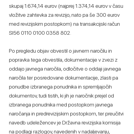
skupaj 1.674,14 eurov (najprej 1.374,14 eurov v času
vložitve zahtevka za revizijo, nato pa še 300 eurov
med revizijskim postopkom) na transakcijski račun
SI56 0110 0100 0358 802.
Po pregledu objav obvestil o javnem naročilu in
popravka tega obvestila, dokumentacije v zvezi z
oddajo javnega naročila, odločitve o oddaji javnega
naročila ter posredovane dokumentacije, zlasti pa
ponudbe izbranega ponudnika in spremljajočih
dokumentov, tudi tistih, ki jih je naročnik prejel od
izbranega ponudnika med postopkom javnega
naročanja in predrevizijskim postopkom, ter preučitvi
navedb udeležencev je Državna revizijska komisija
na podlagi razlogov, navedenih v nadaljevanju,