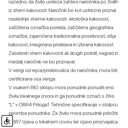
razvidno, da živilo ustreza zahtevi naročnika po živilih
iz shem kakovosti. Naročnik bo kot ustrezne priznal
naslednje sheme kakovosti: ekološka kakovost,
zaščitena označba porekla, zaščitena geografska
označba, zajamčena tradicionalna posebnost, višja
kakovost, integrirana pridelava in izbrana kakovost.
Zasebnih shem kakovosti ali drugih potrdil, nagrad in
medalj naročnik ne bo priznaval.
V verigi od rejca/pridelovalca do naročnika, mora biti
certificirana vsa veriga.
V vsakem BIO sklopu mora ponudnik ponuditi eno
živila lokalnega izvora in ga ponudnik označi s črko
"L" v OBR4 Priloga1 Tehnične specifikacije v stolpcu
opomba ponudnika. Za živilo mora ponudnik priložiti
OBR7 Izjava o lokalnem izvoru ter izjavo proizvajalca.