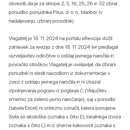
obvestil, da je za sklope 2, 5, 16, 25, 26 in 32 izbral
ponudbo ponudnika Pitus, d. o. o., Maribor (v
nadaljevanju: izbrani ponudnik).
Vlagatelj je 18. 11. 2024 na portalu eRevizija vložil
zahtevek za revizijo z dne 18. 11. 2024 ter predlagal
razveljavitev odločitve o oddaji javnega naročila in
povračilo stroškov. Vlagatelj je uveljavljal, da izbrani
ponudnik ni sledil navodilom iz dokumentacije v
zvezi z oddajo javnega naročila in ni izkazal
izpolnjevanja pogojev iz poglavja C (Vključitev
smernic za zeleno javno naročanje), saj v ponudbi
(tabela Excel) ni ustrezno označil, katera ponujena
živila so ekološka (oznaka s črko E), lokalnega izvora
(oznaka s črko L) in iz sheme kakovosti (oznaka s