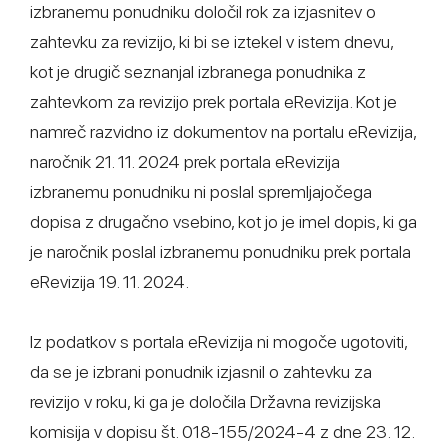
izbranemu ponudniku določil rok za izjasnitev o
zahtevku za revizijo, ki bi se iztekel v istem dnevu,
kot je drugič seznanjal izbranega ponudnika z
zahtevkom za revizijo prek portala eRevizija. Kot je
namreč razvidno iz dokumentov na portalu eRevizija,
naročnik 21. 11. 2024 prek portala eRevizija
izbranemu ponudniku ni poslal spremljajočega
dopisa z drugačno vsebino, kot jo je imel dopis, ki ga
je naročnik poslal izbranemu ponudniku prek portala
eRevizija 19. 11. 2024.
Iz podatkov s portala eRevizija ni mogoče ugotoviti,
da se je izbrani ponudnik izjasnil o zahtevku za
revizijo v roku, ki ga je določila Državna revizijska
komisija v dopisu št. 018-155/2024-4 z dne 23. 12.