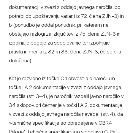
dokumentaciji v zvezi z oddajo javnega naročila, po
potrebi ob upoštevanju variant iz 72. člena ZJN-3) in
b (ponudbo je oddal ponudnik, pri katerem ne
obstajajo razlogi za izključitev iz 75. člena ZJN-3 in
izpolnjuje pogoje za sodelovanje ter izpolnjuje
pravila in merila iz 82. in 83. člena ZJN-3, če so bila
določena).
Kot je razvidno iz točke C.1 obvestila o naročilu in
točke I.A.2 dokumentacije v zvezi z oddajo javnega
naročila (str. 3–4), je naročnik razdelil javno naročilo v
34 sklopov, pri čemer je v točki I.A.2. dokumentacije
v zvezi z oddajo javnega naročila navedel (str. 4), da
»tehnične specifikacije so opredeljene v OBR4
Priloga1 Tehnična specifikacija in v poglavju C. Pri