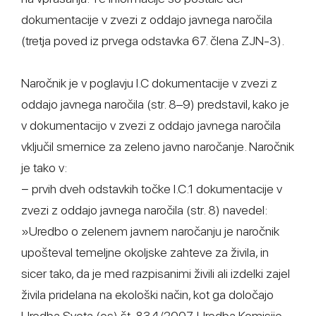
dokumentacije v zvezi z oddajo javnega naročila
(tretja poved iz prvega odstavka 67. člena ZJN-3).
Naročnik je v poglavju I.C dokumentacije v zvezi z
oddajo javnega naročila (str. 8–9) predstavil, kako je
v dokumentacijo v zvezi z oddajo javnega naročila
vključil smernice za zeleno javno naročanje. Naročnik
je tako v:
− prvih dveh odstavkih točke I.C.1 dokumentacije v
zvezi z oddajo javnega naročila (str. 8) navedel:
»Uredbo o zelenem javnem naročanju je naročnik
upošteval temeljne okoljske zahteve za živila, in
sicer tako, da je med razpisanimi živili ali izdelki zajel
živila pridelana na ekološki način, kot ga določajo
Uredba Sveta (es) št. 834/2007, Uredba Komisije