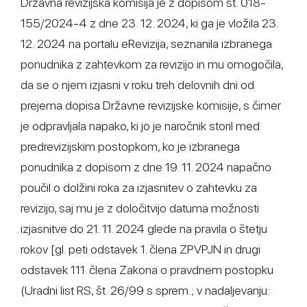
Državna revizijska komisija je z dopisom št. 018-
155/2024-4 z dne 23. 12. 2024, ki ga je vložila 23.
12. 2024 na portalu eRevizija, seznanila izbranega
ponudnika z zahtevkom za revizijo in mu omogočila,
da se o njem izjasni v roku treh delovnih dni od
prejema dopisa Državne revizijske komisije, s čimer
je odpravljala napako, ki jo je naročnik storil med
predrevizijskim postopkom, ko je izbranega
ponudnika z dopisom z dne 19. 11. 2024 napačno
poučil o dolžini roka za izjasnitev o zahtevku za
revizijo, saj mu je z določitvijo datuma možnosti
izjasnitve do 21. 11. 2024 glede na pravila o štetju
rokov [gl. peti odstavek 1. člena ZPVPJN in drugi
odstavek 111. člena Zakona o pravdnem postopku
(Uradni list RS, št. 26/99 s sprem.; v nadaljevanju: