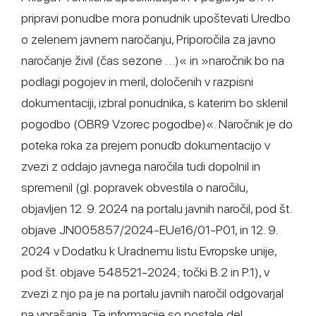
pripravi ponudbe mora ponudnik upoštevati Uredbo
o zelenem javnem naročanju, Priporočila za javno
naročanje živil (čas sezone …)« in »naročnik bo na
podlagi pogojev in meril, določenih v razpisni
dokumentaciji, izbral ponudnika, s katerim bo sklenil
pogodbo (OBR9 Vzorec pogodbe)«. Naročnik je do
poteka roka za prejem ponudb dokumentacijo v
zvezi z oddajo javnega naročila tudi dopolnil in
spremenil (gl. popravek obvestila o naročilu,
objavljen 12. 9. 2024 na portalu javnih naročil, pod št.
objave JN005857/2024-EUe16/01-P01, in 12. 9.
2024 v Dodatku k Uradnemu listu Evropske unije,
pod št. objave 548521-2024; točki B.2 in P.1), v
zvezi z njo pa je na portalu javnih naročil odgovarjal
na vprašanja. Te informacije so postale del