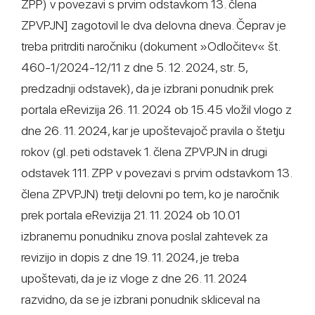
ZPP) v povezavi s prvim odstavkom 13. člena
ZPVPJN] zagotovil le dva delovna dneva. Čeprav je
treba pritrditi naročniku (dokument »Odločitev« št.
460-1/2024-12/11 z dne 5. 12. 2024, str. 5,
predzadnji odstavek), da je izbrani ponudnik prek
portala eRevizija 26. 11. 2024 ob 15.45 vložil vlogo z
dne 26. 11. 2024, kar je upoštevajoč pravila o štetju
rokov (gl. peti odstavek 1. člena ZPVPJN in drugi
odstavek 111. ZPP v povezavi s prvim odstavkom 13.
člena ZPVPJN) tretji delovni po tem, ko je naročnik
prek portala eRevizija 21. 11. 2024 ob 10.01
izbranemu ponudniku znova poslal zahtevek za
revizijo in dopis z dne 19. 11. 2024, je treba
upoštevati, da je iz vloge z dne 26. 11. 2024
razvidno, da se je izbrani ponudnik skliceval na