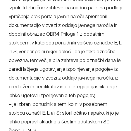
izpolniti tehnične zahteve, naknadno pa je na podlagi
vprašanja prek portala javnih naročil spremenil
dokumentacijo v zvezi z oddajo javnega naročila in
dopolnil obrazec OBR4 Priloga 1 z dodatnim
stolpcem, v katerega ponudniki vpišejo označbe E, L
in S, vendar pa ni nikjer določil, da je taka označba
obvezna, temveč je bila zahteva po označbi dana le
zaradi lažjega ugotavljanja izpolnjevanja pogojev iz
dokumentacije v zvezi z oddajo javnega naročila, iz
predloženih certifikatov in prejetega pojasnila pa je
lahko ugotovil izpolnjevanje teh pogojev,
– je izbrani ponudnik s tem, ko ni v posebnem
stolpcu označil E, L ali S; storil očitno napako, ki jo je
lahko popravil skladno s šestim odstavkom 89.
člena ZJN-3,