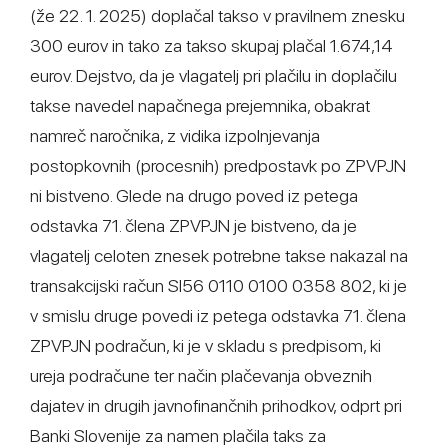
(že 22. 1. 2025) doplačal takso v pravilnem znesku
300 eurov in tako za takso skupaj plačal 1.674,14
eurov. Dejstvo, da je vlagatelj pri plačilu in doplačilu
takse navedel napačnega prejemnika, obakrat
namreč naročnika, z vidika izpolnjevanja
postopkovnih (procesnih) predpostavk po ZPVPJN
ni bistveno. Glede na drugo poved iz petega
odstavka 71. člena ZPVPJN je bistveno, da je
vlagatelj celoten znesek potrebne takse nakazal na
transakcijski račun SI56 0110 0100 0358 802, ki je
v smislu druge povedi iz petega odstavka 71. člena
ZPVPJN podračun, ki je v skladu s predpisom, ki
ureja podračune ter način plačevanja obveznih
dajatev in drugih javnofinančnih prihodkov, odprt pri
Banki Slovenije za namen plačila taks za