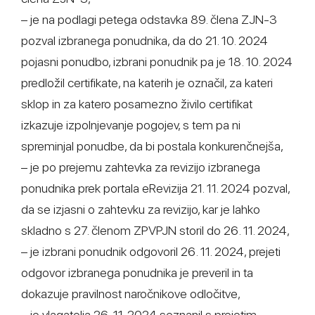
– je na podlagi petega odstavka 89. člena ZJN-3
pozval izbranega ponudnika, da do 21. 10. 2024
pojasni ponudbo, izbrani ponudnik pa je 18. 10. 2024
predložil certifikate, na katerih je označil, za kateri
sklop in za katero posamezno živilo certifikat
izkazuje izpolnjevanje pogojev, s tem pa ni
spreminjal ponudbe, da bi postala konkurenčnejša,
– je po prejemu zahtevka za revizijo izbranega
ponudnika prek portala eRevizija 21. 11. 2024 pozval,
da se izjasni o zahtevku za revizijo, kar je lahko
skladno s 27. členom ZPVPJN storil do 26. 11. 2024,
– je izbrani ponudnik odgovoril 26. 11. 2024, prejeti
odgovor izbranega ponudnika je preveril in ta
dokazuje pravilnost naročnikove odločitve,
– je vlagatelja 26. 11. 2024 seznanil s prejetim