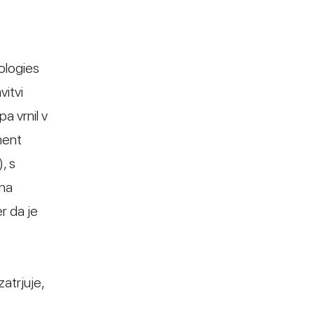
ologies
vitvi
a vrnil v
ment
, s
ana
r da je
zatrjuje,