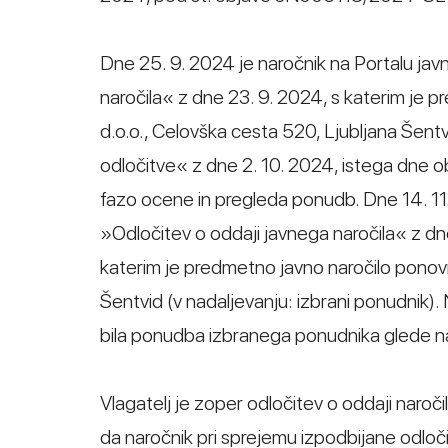
Dne 25. 9. 2024 je naročnik na Portalu jav
naročila« z dne 23. 9. 2024, s katerim je
d.o.o., Celovška cesta 520, Ljubljana Šent
odločitve« z dne 2. 10. 2024, istega dne obja
fazo ocene in pregleda ponudb. Dne 14. 11.
»Odločitev o oddaji javnega naročila« z dne 
katerim je predmetno javno naročilo ponov
Šentvid (v nadaljevanju: izbrani ponudnik). 
bila ponudba izbranega ponudnika glede n
Vlagatelj je zoper odločitev o oddaji naročil
da naročnik pri sprejemu izpodbijane odlo