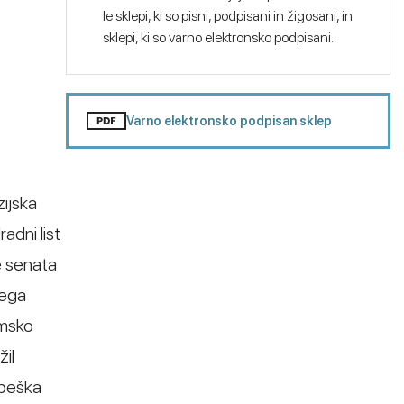
le sklepi, ki so pisni, podpisani in žigosani, in
sklepi, ki so varno elektronsko podpisani.
Varno elektronsko podpisan sklep
zijska
adni list
e senata
nega
amsko
il
dpeška