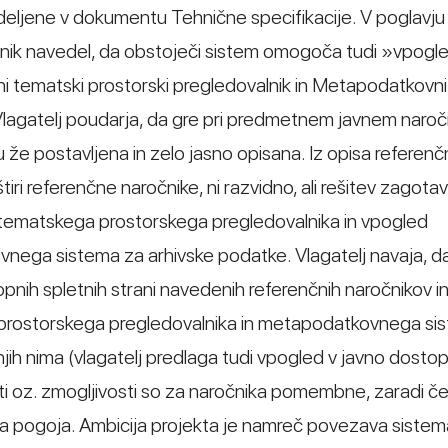
eljene v dokumentu Tehnične specifikacije. V poglavju I
nik navedel, da obstoječi sistem omogoča tudi »vpogle
etni tematski prostorski pregledovalnik in Metapodatkovn
lagatelj poudarja, da gre pri predmetnem javnem naroči
ku že postavljena in zelo jasno opisana. Iz opisa referenč
ri referenčne naročnike, ni razvidno, ali rešitev zagotav
ga tematskega prostorskega pregledovalnika in vpogled
nega sistema za arhivske podatke. Vlagatelj navaja, da
nih spletnih strani navedenih referenčnih naročnikov i
rostorskega pregledovalnika in metapodatkovnega sist
njih nima (vlagatelj predlaga tudi vpogled v javno dostop
i oz. zmogljivosti so za naročnika pomembne, zaradi čes
ga pogoja. Ambicija projekta je namreč povezava sistem