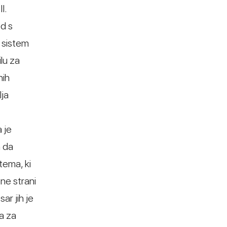
I.
d s
i sistem
lu za
nih
lja
 je
n da
ema, ki
ne strani
ar jih je
a za