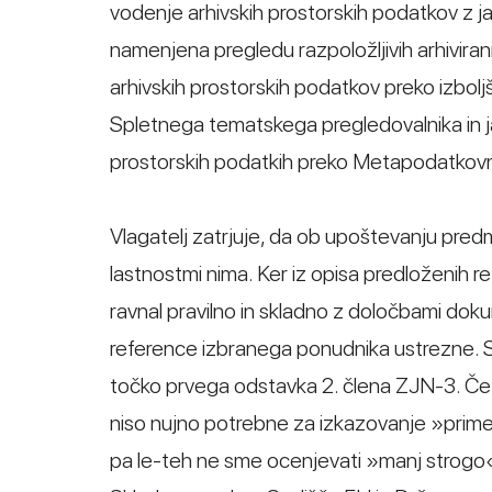
vodenje arhivskih prostorskih podatkov z ja
namenjena pregledu razpoložljivih arhivira
arhivskih prostorskih podatkov preko izbol
Spletnega tematskega pregledovalnika in j
prostorskih podatkih preko Metapodatkovn
Vlagatelj zatrjuje, da ob upoštevanju predm
lastnostmi nima. Ker iz opisa predloženih r
ravnal pravilno in skladno z določbami doku
reference izbranega ponudnika ustrezne. S 
točko prvega odstavka 2. člena ZJN-3. Če n
niso nujno potrebne za izkazovanje »primerl
pa le-teh ne sme ocenjevati »manj strogo« k