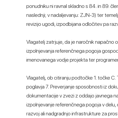
ponudniku ni ravnal skladno s 84. in 89. čl
naslednji; v nadaljevanju: ZJN-3) ter temel
revizijo ugodi, izpodbijana odločitev pa ra
Vlagatelj zatrjuje, da je naročnik napačno 
izpolnjevanja referenčnega pogoja gospod
imenovanega vodje projekta ter programer
Vlagatelj, ob citiranju podtočke 1. točke 
poglavja 7. Preverjanje sposobnosti iz do
dokumentacije v zvezi z oddajo javnega nar
izpolnjevanje referenčnega pogoja v delu, da
razvoj ali nadgradnjo infrastrukture za prost