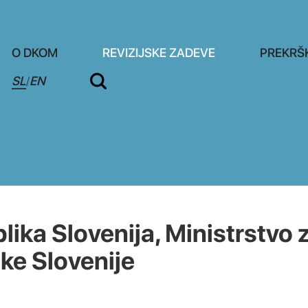
O DKOM
REVIZIJSKE ZADEVE
PREKRŠ
SL
EN
/
ka Slovenija, Ministrstvo 
ike Slovenije