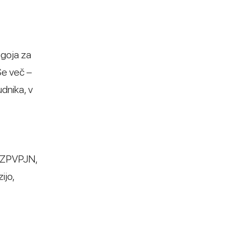
ogoja za
Še več –
dnika, v
a ZPVPJN,
ijo,