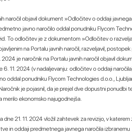
nih naročil objavil dokument »Odločitev o oddaji javnega
 predmetno javno naročilo oddal ponudniku Flycom Techn
vid. To odločitev je z dokumentom »Odločitev o razvelja
vljenim na Portalu javnih naročil, razveljavil, postopek p
 2024 je naročnik na Portalu javnih naročil objavil doku
6. 11. 2024 (v nadaljevanju: odločitev o oddaji naročila)
no oddal ponudniku Flycom Technologies d.o.o., Ljublj
Naročnik je pojasnil, da je prejel dve dopustni ponudbi te
a merilo ekonomsko najugodnejša.
a dne 21. 11. 2024 vložil zahtevek za revizijo, v katerem 
čitve in oddaji predmetnega javnega naročila izbranemu