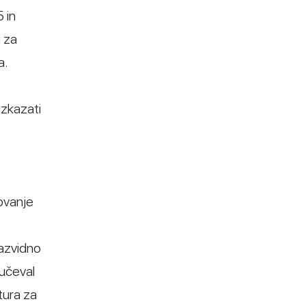
 in
u za
a.
izkazati
lovanje
razvidno
jučeval
tura za