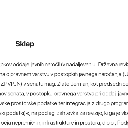
Sklep
opkov oddaje javnih naročil (v nadaljevanju: Državna revi
kona o pravnem varstvu v postopkih javnega naročanja (Ur
ju: ZPVPJN) v senatu mag. Zlate Jerman, kot predsednic
anov senata, v postopku pravnega varstva pri oddaji jav
ivske prostorske podatke ter integracija z drugo progr
odatki)«, na podlagi zahtevka za revizijo, ki ga je vlož
ročja nepremičnin, infrastrukture in prostora, d.o.o., Po