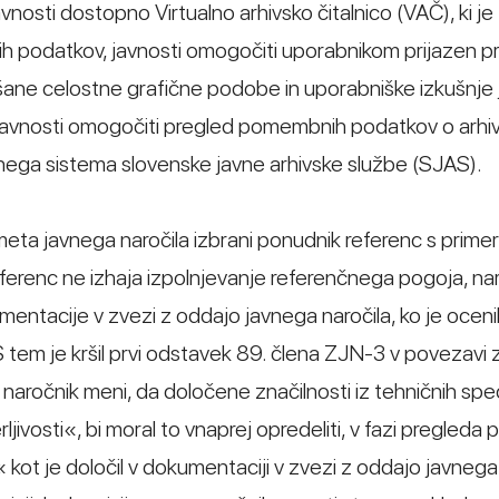
vnosti dostopno Virtualno arhivsko čitalnico (VAČ), ki je
nih podatkov, javnosti omogočiti uporabnikom prijazen p
jšane celostne grafične podobe in uporabniške izkušnje
avnosti omogočiti pregled pomembnih podatkov o arhiv
ega sistema slovenske javne arhivske službe (SJAS).
eta javnega naročila izbrani ponudnik referenc s primerl
eferenc ne izhaja izpolnjevanje referenčnega pogoja, nar
mentacije v zvezi z oddajo javnega naročila, ko je ocenil
tem je kršil prvi odstavek 89. člena ZJN-3 v povezavi 
aročnik meni, da določene značilnosti iz tehničnih speci
jivosti«, bi moral to vnaprej opredeliti, v fazi pregleda
ot je določil v dokumentaciji v zvezi z oddajo javnega 