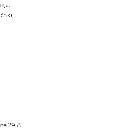
nija,
čnik),
dne 29. 8.