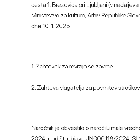
cesta 1, Brezovica pri Ljubljani (v nadaljev
Ministrstvo za kulturo, Arhiv Republike Slov
dne 10. 1. 2025
1. Zahtevek za revizijo se zavrne.
2. Zahteva vlagatelja za povrnitev stroško
Naročnik je obvestilo o naročilu male vredno
2024, pod št. objave JN006118/2024-SL1