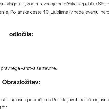
anju: vlagatelj), zoper ravnanje naročnika Republika Slove
enije, Poljanska cesta 40, Ljubljana (v nadaljevanju: naro
odločila:
v pravnega varstva se zavrne.
Obrazložitev:
sti – splošno področje na Portalu javnih naročil objavil 
/01.