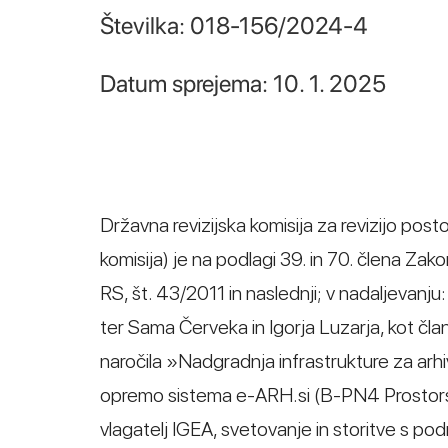
Številka: 018-156/2024-4
Datum sprejema: 10. 1. 2025
Državna revizijska komisija za revizijo post
komisija) je na podlagi 39. in 70. člena Za
RS, št. 43/2011 in naslednji; v nadaljevan
ter Sama Červeka in Igorja Luzarja, kot čl
naročila »Nadgradnja infrastrukture za arh
opremo sistema e-ARH.si (B-PN4 Prostorski p
vlagatelj IGEA, svetovanje in storitve s pod