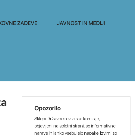
KOVNE ZADEVE
JAVNOST IN MEDIJI
za
Opozorilo
Sklepi Državne revizijske komisije,
objavljeni na spletni strani, so informativne
narave in lahko vsebujejo napake. Izvirni so