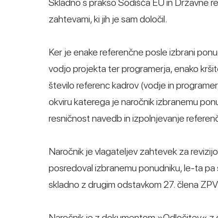
Skladno s prakso Sodišča EU in Državne revi
zahtevami, ki jih je sam določil.
Ker je enake referenčne posle izbrani ponud
vodjo projekta ter programerja, enako kršite
število referenc kadrov (vodje in programer
okviru katerega je naročnik izbranemu ponu
resničnost navedb in izpolnjevanje referen
Naročnik je vlagateljev zahtevek za revizi
posredoval izbranemu ponudniku, le-ta pa sv
skladno z drugim odstavkom 27. člena ZPVP
Naročnik je z dokumentom »Odločitev« z dne