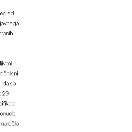
regled
 javnega
iranih
jivimi
očnik ni
, da so
z 29.
fikacij
 ponudb
naročila.