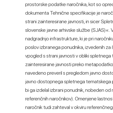
prostorske podatke naročnika, kot so opred
dokumenta Tehnične specifikacije je naroč
strani zainteresirane javnosti, in sicer Spl
slovenske javne arhivske službe (SJAS)«. V
nadgradnjo infrastrukture, ki je pri naročni
poslov izbranega ponudnika, izvedenih za šti
vpogled s strani javnosti v obliki spletne
zainteresirane javnosti preko metapodatkov
navedeno preveril s pregledom javno dostop
javno dostopnega spletnega tematskega p
bi ga izdelal izbrani ponudnik, nobeden od 
referenčnih naročnikov). Omenjene lastnost
naročnik tudi zahteval v okviru referenčne