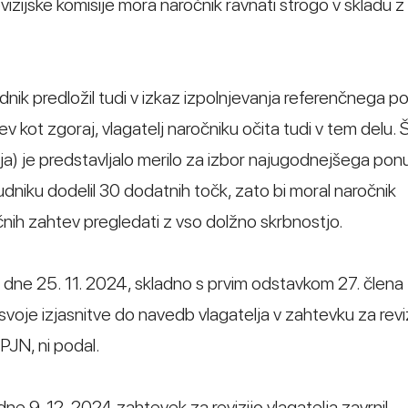
zijske komisije mora naročnik ravnati strogo v skladu z
nik predložil tudi v izkaz izpolnjevanja referenčnega p
v kot zgoraj, vlagatelj naročniku očita tudi v tem delu. 
ja) je predstavljalo merilo za izbor najugodnejšega ponu
dniku dodelil 30 dodatnih točk, zato bi moral naročnik
čnih zahtev pregledati z vso dolžno skrbnostjo.
jo dne 25. 11. 2024, skladno s prvim odstavkom 27. člen
oje izjasnitve do navedb vlagatelja v zahtevku za reviz
JN, ni podal.
 9. 12. 2024 zahtevek za revizijo vlagatelja zavrnil,