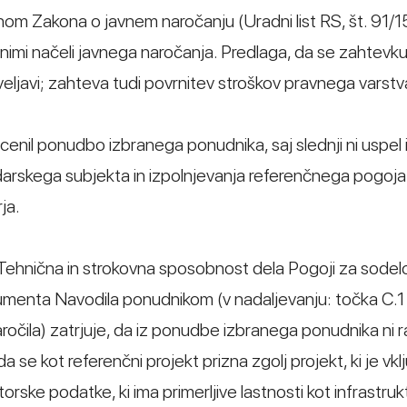
enom Zakona o javnem naročanju (Uradni list RS, št. 91/15
jnimi načeli javnega naročanja. Predlaga, da se zahtevk
zveljavi; zahteva tudi povrnitev stroškov pravnega varstv
ocenil ponudbo izbranega ponudnika, saj slednji ni uspel 
arskega subjekta in izpolnjevanja referenčnega pogoja
ja.
C. Tehnična in strokovna sposobnost dela Pogoji za sode
kumenta Navodila ponudnikom (v nadaljevanju: točka C.1
očila) zatrjuje, da iz ponudbe izbranega ponudnika ni 
 se kot referenčni projekt prizna zgolj projekt, ki je vkl
orske podatke, ki ima primerljive lastnosti kot infrastruk