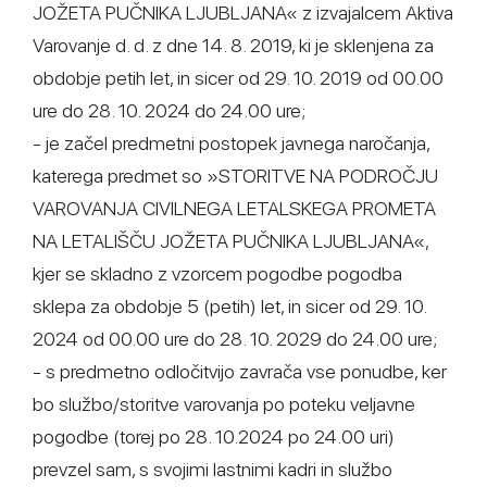
JOŽETA PUČNIKA LJUBLJANA« z izvajalcem Aktiva
Varovanje d. d. z dne 14. 8. 2019, ki je sklenjena za
obdobje petih let, in sicer od 29. 10. 2019 od 00.00
ure do 28. 10. 2024 do 24.00 ure;
- je začel predmetni postopek javnega naročanja,
katerega predmet so »STORITVE NA PODROČJU
VAROVANJA CIVILNEGA LETALSKEGA PROMETA
NA LETALIŠČU JOŽETA PUČNIKA LJUBLJANA«,
kjer se skladno z vzorcem pogodbe pogodba
sklepa za obdobje 5 (petih) let, in sicer od 29. 10.
2024 od 00.00 ure do 28. 10. 2029 do 24.00 ure;
- s predmetno odločitvijo zavrača vse ponudbe, ker
bo službo/storitve varovanja po poteku veljavne
pogodbe (torej po 28. 10.2024 po 24.00 uri)
prevzel sam, s svojimi lastnimi kadri in službo