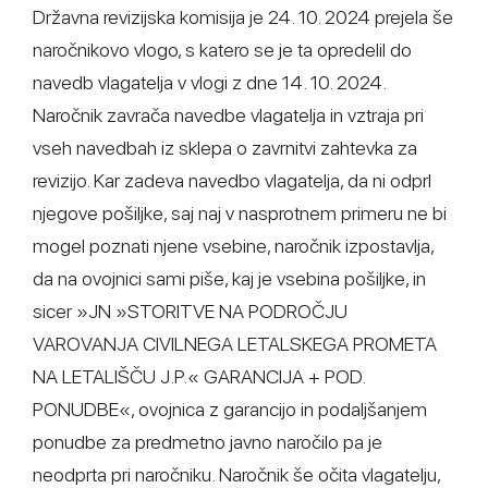
Državna revizijska komisija je 24. 10. 2024 prejela še
naročnikovo vlogo, s katero se je ta opredelil do
navedb vlagatelja v vlogi z dne 14. 10. 2024.
Naročnik zavrača navedbe vlagatelja in vztraja pri
vseh navedbah iz sklepa o zavrnitvi zahtevka za
revizijo. Kar zadeva navedbo vlagatelja, da ni odprl
njegove pošiljke, saj naj v nasprotnem primeru ne bi
mogel poznati njene vsebine, naročnik izpostavlja,
da na ovojnici sami piše, kaj je vsebina pošiljke, in
sicer »JN »STORITVE NA PODROČJU
VAROVANJA CIVILNEGA LETALSKEGA PROMETA
NA LETALIŠČU J.P.« GARANCIJA + POD.
PONUDBE«, ovojnica z garancijo in podaljšanjem
ponudbe za predmetno javno naročilo pa je
neodprta pri naročniku. Naročnik še očita vlagatelju,