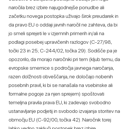
naročila brez izbire najugodnejše ponudbe ali
začetku novega postopka uživajo širok preudarek in
da pravo EU o oddaji javnih naročil ne zahteva, da bi
jo smeli sprejeti le v izjemnih primerih in/ali na
podlagi posebej upravičenih razlogov (C-27/98,
točki 23 in 25; C-244/02, točka 29). Sodišče pa je
opozorilo, da morajo naročniki pri tem (kljub temu, da
evropske smernice s področja javnega naročanja,
razen dolžnosti obveščanja, ne določajo nobenih
posebnih pravil, ki bi se nanašala na vsebinske ali
formalne pogoje za njen sprejem) spoštovati
temeljna pravila prava EU, ki zadevajo svobodno
ustanavljanje podjetij in svobodo izvajanja storitev na
območju EU (C-92/00, točka 42). Naročnik torej
lahko vedno zaključi postopek brez izbire