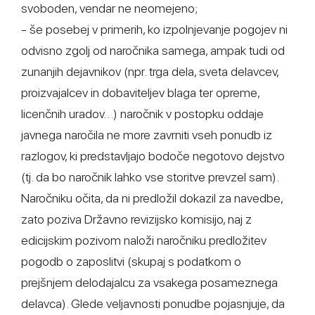
svoboden, vendar ne neomejeno;
- še posebej v primerih, ko izpolnjevanje pogojev ni
odvisno zgolj od naročnika samega, ampak tudi od
zunanjih dejavnikov (npr. trga dela, sveta delavcev,
proizvajalcev in dobaviteljev blaga ter opreme,
licenčnih uradov…) naročnik v postopku oddaje
javnega naročila ne more zavrniti vseh ponudb iz
razlogov, ki predstavljajo bodoče negotovo dejstvo
(tj. da bo naročnik lahko vse storitve prevzel sam).
Naročniku očita, da ni predložil dokazil za navedbe,
zato poziva Državno revizijsko komisijo, naj z
edicijskim pozivom naloži naročniku predložitev
pogodb o zaposlitvi (skupaj s podatkom o
prejšnjem delodajalcu za vsakega posameznega
delavca). Glede veljavnosti ponudbe pojasnjuje, da