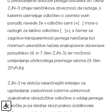
Iz predstavljene določbe petega odstavka 90. člena
ZJN-3 izhaja naročnikova obveznost, da razloge, s
katerimi utemeljuje odločitev o zavrnitvi vseh
ponudb, navede že v odločitvi sami (»[...] mora o
razlogih za takšno odločitev [...]«), s čemer se
zagotovi transparentnost javnega naročanja kot
minimum uresničitve načela enakopravne obravnave
ponudnikov (6. in 7. člen ZJN-3) ter možnost
uveljavljanja učinkovitega pravnega varstva (9. člen
ZPVPJN).
ZJN-3 ne določa natančnejših kriterijev za
ugotavljanje zadostnosti oziroma ustreznosti
vsakokratne obrazložitve odločitve o oddaji javnega
naročila, je pa slednje skozi prakso izoblikovala