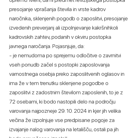
presojanje vprašanja števila in vrste kadrov
naročnika, sklenjenih pogodb o zaposlitvi, presojanje
izvedenih preverjanj ali izpolnjevanje kakršnihkoli
kadrovskih zahtev, podanih v okviru postopka
javnega naročanja. Pojasnjuje, da:
- je nemudoma po sprejemu odločitve o zavrnitvi
vseh ponudb začel s postopki zaposlovanja
varnostnega osebja preko zaposlitvenih oglasov in
ima že v tem trenutku sklenjene pogodbe o
zaposlitvi z zadostnim številom zaposlenih, to je z
72 osebami, ki bodo nastopili delo na področju
varovanja najpozneje 29. 10. 2024 in kjer jih velika
večina že izpolnjuje vse predpisane pogoje za
izvajanje nalog varovanja na letališču, ostali pa jih