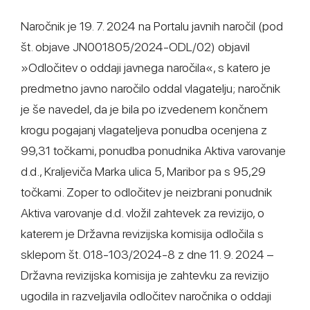
Naročnik je 19. 7. 2024 na Portalu javnih naročil (pod
št. objave JN001805/2024-ODL/02) objavil
»Odločitev o oddaji javnega naročila«, s katero je
predmetno javno naročilo oddal vlagatelju; naročnik
je še navedel, da je bila po izvedenem končnem
krogu pogajanj vlagateljeva ponudba ocenjena z
99,31 točkami, ponudba ponudnika Aktiva varovanje
d.d., Kraljeviča Marka ulica 5, Maribor pa s 95,29
točkami. Zoper to odločitev je neizbrani ponudnik
Aktiva varovanje d.d. vložil zahtevek za revizijo, o
katerem je Državna revizijska komisija odločila s
sklepom št. 018-103/2024-8 z dne 11. 9. 2024 –
Državna revizijska komisija je zahtevku za revizijo
ugodila in razveljavila odločitev naročnika o oddaji