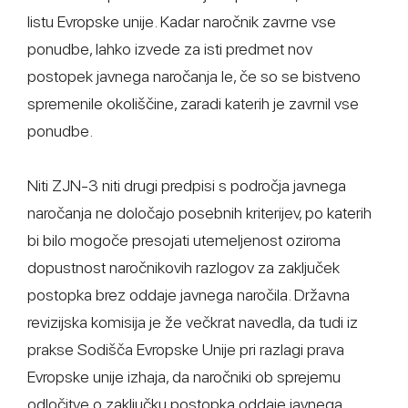
listu Evropske unije. Kadar naročnik zavrne vse
ponudbe, lahko izvede za isti predmet nov
postopek javnega naročanja le, če so se bistveno
spremenile okoliščine, zaradi katerih je zavrnil vse
ponudbe.
Niti ZJN-3 niti drugi predpisi s področja javnega
naročanja ne določajo posebnih kriterijev, po katerih
bi bilo mogoče presojati utemeljenost oziroma
dopustnost naročnikovih razlogov za zaključek
postopka brez oddaje javnega naročila. Državna
revizijska komisija je že večkrat navedla, da tudi iz
prakse Sodišča Evropske Unije pri razlagi prava
Evropske unije izhaja, da naročniki ob sprejemu
odločitve o zaključku postopka oddaje javnega