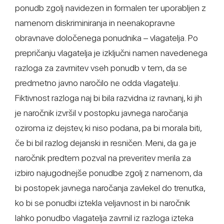
ponudb zgolj navidezen in formalen ter uporabljen z
namenom diskriminiranja in neenakopravne
obravnave določenega ponudnika – vlagatelja. Po
prepričanju vlagatelja je izključni namen navedenega
razloga za zavrnitev vseh ponudb v tem, da se
predmetno javno naročilo ne odda vlagatelju.
Fiktivnost razloga naj bi bila razvidna iz ravnanj, ki jih
je naročnik izvršil v postopku javnega naročanja
oziroma iz dejstev, ki niso podana, pa bi morala biti,
če bi bil razlog dejanski in resničen. Meni, da ga je
naročnik predtem pozval na preveritev merila za
izbiro najugodnejše ponudbe zgolj z namenom, da
bi postopek javnega naročanja zavlekel do trenutka,
ko bi se ponudbi iztekla veljavnost in bi naročnik
lahko ponudbo vlagatelja zavrnil iz razloga izteka