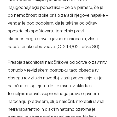
najugodnejšega ponudnika – celo v primeru, če je
do nemožnosti izbire prišlo zaradi njegove napake –
vendar le pod pogojem, da je takšna odločitev
sprejeta ob spoštovanju temeljnih pravil
skupnostnega prava o javnem naročanju, zlasti
načela enake obravnave (C-244/02, točka 36).
Presoja zakonitosti naročnikove odločitve o zavrnitvi
ponudb v revizijskem postopku tako obsega (v
obsegu revizijskih navedb) zlasti preverjanje, ali je
naročnik pri sprejemu le-te ravnal v skladu s
temeljnimi pravili skupnostnega prava o javnem
naročanju, predvsem, ali je naročnik morebiti ravnal
netransparentno in diskriminatorno oziroma je
ponudnike obravnaval neenakopravno. Načelo