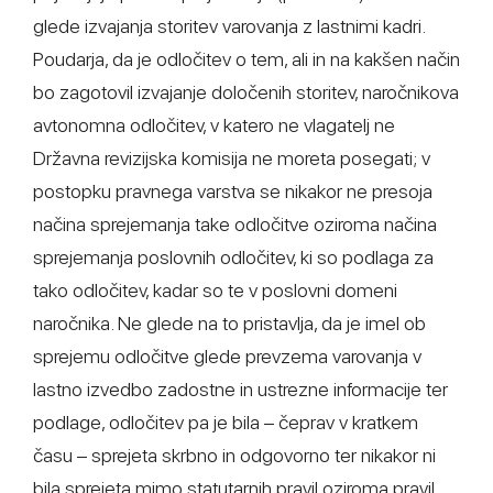
glede izvajanja storitev varovanja z lastnimi kadri.
Poudarja, da je odločitev o tem, ali in na kakšen način
bo zagotovil izvajanje določenih storitev, naročnikova
avtonomna odločitev, v katero ne vlagatelj ne
Državna revizijska komisija ne moreta posegati; v
postopku pravnega varstva se nikakor ne presoja
načina sprejemanja take odločitve oziroma načina
sprejemanja poslovnih odločitev, ki so podlaga za
tako odločitev, kadar so te v poslovni domeni
naročnika. Ne glede na to pristavlja, da je imel ob
sprejemu odločitve glede prevzema varovanja v
lastno izvedbo zadostne in ustrezne informacije ter
podlage, odločitev pa je bila – čeprav v kratkem
času – sprejeta skrbno in odgovorno ter nikakor ni
bila sprejeta mimo statutarnih pravil oziroma pravil