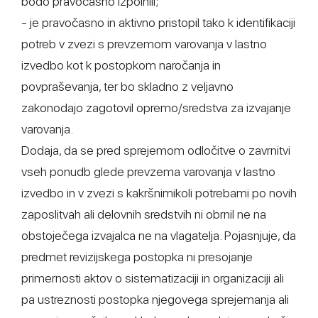
bodo pravočasno izpolnili;
- je pravočasno in aktivno pristopil tako k identifikaciji
potreb v zvezi s prevzemom varovanja v lastno
izvedbo kot k postopkom naročanja in
povpraševanja, ter bo skladno z veljavno
zakonodajo zagotovil opremo/sredstva za izvajanje
varovanja.
Dodaja, da se pred sprejemom odločitve o zavrnitvi
vseh ponudb glede prevzema varovanja v lastno
izvedbo in v zvezi s kakršnimikoli potrebami po novih
zaposlitvah ali delovnih sredstvih ni obrnil ne na
obstoječega izvajalca ne na vlagatelja. Pojasnjuje, da
predmet revizijskega postopka ni presojanje
primernosti aktov o sistematizaciji in organizaciji ali
pa ustreznosti postopka njegovega sprejemanja ali