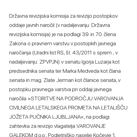
Državna revizijska komisija za revizijo postopkov
oddaje javnih naročil (v nadaljevanju: Državna
revizijska komisija) je na podlagi 39. in 70. člena
Zakona o pravnem varstvu v postopkih javnega
naročanja (Uradni list RS, št. 43/2011 s sprem.; v
nadaljevanju: ZPVPJN) v senatu Igorja Luzarja kot
predsednika senata ter Marka Medveda kot člana
senata in mag. Zlate Jerman kot članice senata, v
postopku pravnega varstva pri oddaji javnega
naročila »STORITVE NA PODROČJU VAROVANJA
CIVILNEGA LETALSKEGA PROMETA NA LETALIŠČU
JOŽETA PUČNIKA LJUBLJANA«, na podlagi
zahtevka za revizijo vlagatelja VAROVANJE
GALEKOM d.o.o., Podjetniško naselje Kočevje 1,