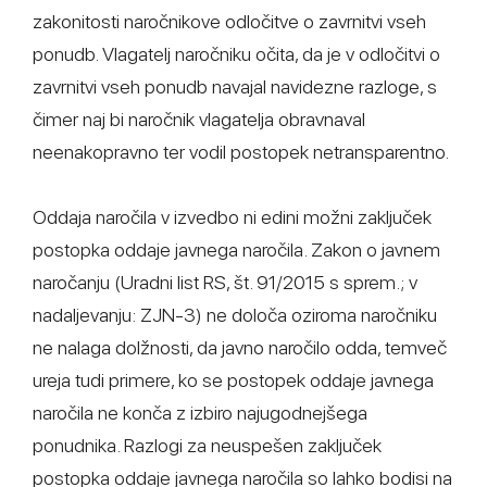
zakonitosti naročnikove odločitve o zavrnitvi vseh
ponudb. Vlagatelj naročniku očita, da je v odločitvi o
zavrnitvi vseh ponudb navajal navidezne razloge, s
čimer naj bi naročnik vlagatelja obravnaval
neenakopravno ter vodil postopek netransparentno.
Oddaja naročila v izvedbo ni edini možni zaključek
postopka oddaje javnega naročila. Zakon o javnem
naročanju (Uradni list RS, št. 91/2015 s sprem.; v
nadaljevanju: ZJN-3) ne določa oziroma naročniku
ne nalaga dolžnosti, da javno naročilo odda, temveč
ureja tudi primere, ko se postopek oddaje javnega
naročila ne konča z izbiro najugodnejšega
ponudnika. Razlogi za neuspešen zaključek
postopka oddaje javnega naročila so lahko bodisi na