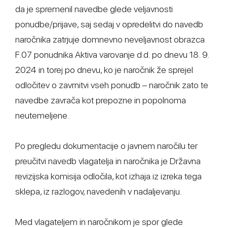
da je spremenil navedbe glede veljavnosti
ponudbe/prijave, saj sedaj v opredelitvi do navedb
naročnika zatrjuje domnevno neveljavnost obrazca
F.07 ponudnika Aktiva varovanje d.d. po dnevu 18. 9.
2024 in torej po dnevu, ko je naročnik že sprejel
odločitev o zavrnitvi vseh ponudb – naročnik zato te
navedbe zavrača kot prepozne in popolnoma
neutemeljene.
Po pregledu dokumentacije o javnem naročilu ter
preučitvi navedb vlagatelja in naročnika je Državna
revizijska komisija odločila, kot izhaja iz izreka tega
sklepa, iz razlogov, navedenih v nadaljevanju.
Med vlagateljem in naročnikom je spor glede