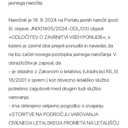
javnega naročila.
Naročnik je 18. 9. 2024 na Portalu javnih naročil (pod
št. objave JN001805/2024-ODL/03) objavil
»ODLOČITEV O ZAVRNITVI VSEH PONUDB«, s
katero je zavrnil obe prejeti ponudbi in navedel, da
ne bo začel novega postopka javnega naročanja. V
obrazložitvi je zapisal, da:
- je skladno z Zakonom o letalstvu (Uradni list RS, št.
18/2001 s sprem.) kot obvezno letališko službo
potrebno zagotoviti med drugim tudi službo
varovanja;
- ima sklenjeno veljavno pogodbo o izvajanju
»STORITVE NA PODROČJU VAROVANJA
CIVILNEGA LETALSKEGA PROMETA NA LETALIŠČU