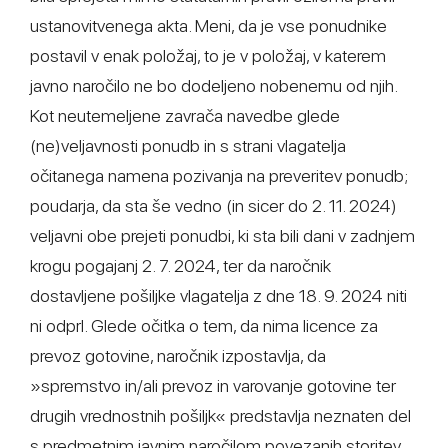
ustanovitvenega akta. Meni, da je vse ponudnike
postavil v enak položaj, to je v položaj, v katerem
javno naročilo ne bo dodeljeno nobenemu od njih.
Kot neutemeljene zavrača navedbe glede
(ne)veljavnosti ponudb in s strani vlagatelja
očitanega namena pozivanja na preveritev ponudb;
poudarja, da sta še vedno (in sicer do 2. 11. 2024)
veljavni obe prejeti ponudbi, ki sta bili dani v zadnjem
krogu pogajanj 2. 7. 2024, ter da naročnik
dostavljene pošiljke vlagatelja z dne 18. 9. 2024 niti
ni odprl. Glede očitka o tem, da nima licence za
prevoz gotovine, naročnik izpostavlja, da
»spremstvo in/ali prevoz in varovanje gotovine ter
drugih vrednostnih pošiljk« predstavlja neznaten del
s predmetnim javnim naročilom povezanih storitev