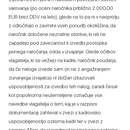
varovanja (po oceni naročnika približno 2.000,00
EUR brez DDV na leto), glede na to pa ni v nasprotju
z odločitvijo o zavrnitvi vseh ponudb okoliščina, da
naročnik določene neznatne storitve, ki niti ne
zapadejo pod zavezanost k izvedbi postopka
javnega naročanja, odda v izvajanje. Glede očitkov
vlagatelja, ki se vežejo na kadre, naročnik poudarja,
da če naloge izvede sam (in ne z angažiranjem
zunanjega izvajalca) ni dolžan izkazovati
usposobljenosti za izvedbo teh nalog, zaradi česar
kot popolnoma neutemeljene označuje vse
navedbe vlagatelja o tem, kaj je v razpisni
dokumentaciji zahteval v zvezi s kadrovsko
usposobljenostjo oziroma kadri ter v zvezi z
opremo. Meni, da ni predmet revizijskega postopka