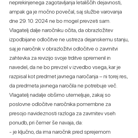
neprekinjenega zagotavljanja letališčih dejavnosti,
ampak ga je močno povečal, saj službe varovanja
dne 29. 10. 2024 ne bo mogel prevzeti sam.
Vlagatelj dalje naročniku očita, da obrazložitev
izpodbijane odločitve ne ustreza dejanskemu stanju,
saj je naročnik v obrazložitvi odločitve o zavrnitvi
zahtevka za revizijo svoje trditve spremenil in
navedel, da ne bo prevzel v izvedbo vsega, kar je
razpisal kot predmet javnega naročanja – ni torej res,
da predmeta javnega naročila ne potrebuje več.
Vlagatelj nadalje obširno utemeljuje, zakaj so
poslovne odločitve naročnika pomembne za
presojo navideznosti razloga za zavrnitev vseh
ponudb, pri čemer še navaja, da:
- je ključno, da ima naročnik pred sprejemom