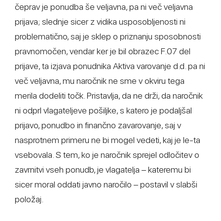
čeprav je ponudba še veljavna, pa ni več veljavna
prijava; slednje sicer z vidika usposobljenosti ni
problematično, saj je sklep o priznanju sposobnosti
pravnomočen, vendar ker je bil obrazec F.07 del
prijave, ta izjava ponudnika Aktiva varovanje d.d. pa ni
več veljavna, mu naročnik ne sme v okviru tega
merila dodeliti točk. Pristavlja, da ne drži, da naročnik
ni odprl vlagateljeve pošiljke, s katero je podaljšal
prijavo, ponudbo in finančno zavarovanje, saj v
nasprotnem primeru ne bi mogel vedeti, kaj je le-ta
vsebovala. S tem, ko je naročnik sprejel odločitev o
zavrnitvi vseh ponudb, je vlagatelja – kateremu bi
sicer moral oddati javno naročilo – postavil v slabši
položaj.