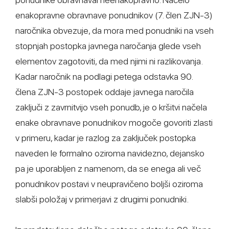
enakopravne obravnave ponudnikov (7. člen ZJN-3)
naročnika obvezuje, da mora med ponudniki na vseh
stopnjah postopka javnega naročanja glede vseh
elementov zagotoviti, da med njimi ni razlikovanja.
Kadar naročnik na podlagi petega odstavka 90.
člena ZJN-3 postopek oddaje javnega naročila
zaključi z zavrnitvijo vseh ponudb, je o kršitvi načela
enake obravnave ponudnikov mogoče govoriti zlasti
v primeru, kadar je razlog za zaključek postopka
naveden le formalno oziroma navidezno, dejansko
pa je uporabljen z namenom, da se enega ali več
ponudnikov postavi v neupravičeno boljši oziroma
slabši položaj v primerjavi z drugimi ponudniki.