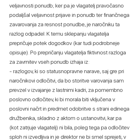
veljavnosti ponudb; ker pa je vlagatelj pravočasno
podaljšal veljavnost prijave in ponudb ter finančnega
zavarovanja za resnost ponudbe, je naročniku ta
razlog odpadel. K temu sklepanju vlagatelja
prepričuje potek dogodkov (kar tudi podrobneje
opisuje). Po prepričanju vlagatelja fiktivnost razloga
za zavrnitev vseh ponudb izhaja iz:
- razlogov, ki so statusnopravne narave, saj gre pri
naročnikovi odločitvi, da bo storitve varovanja sam
prevzel v izvajanje z lastnimi kadri, za pomembno
poslovno odločitev, ki bi morala biti vključena v
poslovni načrt in predmet odobritve s strani edinega
družbenika, skladno z aktom o ustanovitvi, kar pa
(kot zatrjuje vlagatelj) ni bila, poleg tega pa odločitev
sploh ni izvedljiva in je direktor ne bi smel sprejeti, v