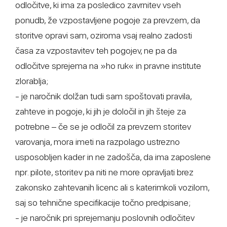
odločitve, ki ima za posledico zavrnitev vseh
ponudb, že vzpostavljene pogoje za prevzem, da
storitve opravi sam, oziroma vsaj realno zadosti
časa za vzpostavitev teh pogojev, ne pa da
odločitve sprejema na »ho ruk« in pravne institute
zlorablja;
- je naročnik dolžan tudi sam spoštovati pravila,
zahteve in pogoje, ki jih je določil in jih šteje za
potrebne – če se je odločil za prevzem storitev
varovanja, mora imeti na razpolago ustrezno
usposobljen kader in ne zadošča, da ima zaposlene
npr. pilote, storitev pa niti ne more opravljati brez
zakonsko zahtevanih licenc ali s katerimkoli vozilom,
saj so tehnične specifikacije točno predpisane;
- je naročnik pri sprejemanju poslovnih odločitev