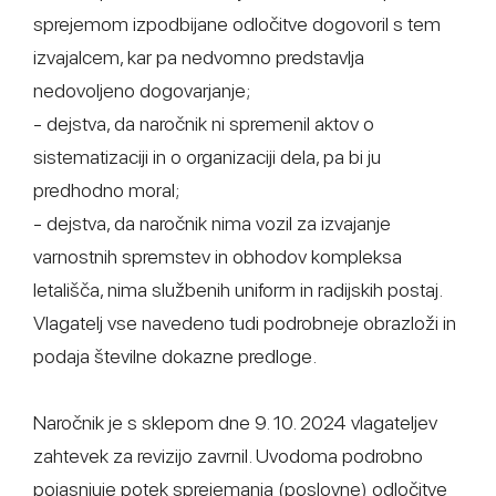
sprejemom izpodbijane odločitve dogovoril s tem
izvajalcem, kar pa nedvomno predstavlja
nedovoljeno dogovarjanje;
- dejstva, da naročnik ni spremenil aktov o
sistematizaciji in o organizaciji dela, pa bi ju
predhodno moral;
- dejstva, da naročnik nima vozil za izvajanje
varnostnih spremstev in obhodov kompleksa
letališča, nima službenih uniform in radijskih postaj.
Vlagatelj vse navedeno tudi podrobneje obrazloži in
podaja številne dokazne predloge.
Naročnik je s sklepom dne 9. 10. 2024 vlagateljev
zahtevek za revizijo zavrnil. Uvodoma podrobno
pojasnjuje potek sprejemanja (poslovne) odločitve