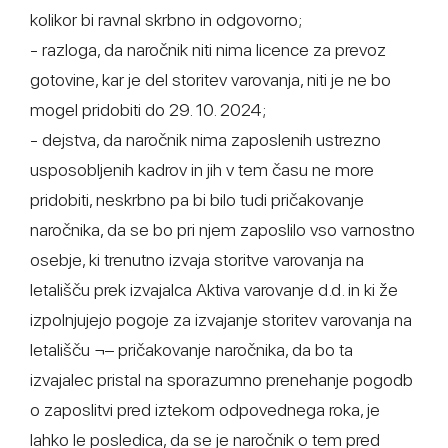
kolikor bi ravnal skrbno in odgovorno;
- razloga, da naročnik niti nima licence za prevoz
gotovine, kar je del storitev varovanja, niti je ne bo
mogel pridobiti do 29. 10. 2024;
- dejstva, da naročnik nima zaposlenih ustrezno
usposobljenih kadrov in jih v tem času ne more
pridobiti, neskrbno pa bi bilo tudi pričakovanje
naročnika, da se bo pri njem zaposlilo vso varnostno
osebje, ki trenutno izvaja storitve varovanja na
letališču prek izvajalca Aktiva varovanje d.d. in ki že
izpolnjujejo pogoje za izvajanje storitev varovanja na
letališču ¬– pričakovanje naročnika, da bo ta
izvajalec pristal na sporazumno prenehanje pogodb
o zaposlitvi pred iztekom odpovednega roka, je
lahko le posledica, da se je naročnik o tem pred