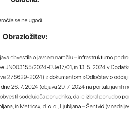
očila se ne ugodi.
Obrazložitev:
ava obvestila o javnem naročilu – infrastrukturno področ
bjave JN003155/2024-EUe17/01, in 13. 5. 2024 v Dodatk
bjave 278629-2024) z dokumentom »Odločitev o oddaji 
 26. 7. 2024 (objava 29. 7. 2024 na portalu javnih na
vestil sodelujoča ponudnika, da je izbral ponudbo p
ana, in Metricsx, d. o. o., Ljubljana – Šentvid (v nadalje