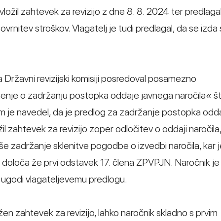
 vložil zahtevek za revizijo z dne 8. 8. 2024 ter predlaga
povrnitev stroškov. Vlagatelj je tudi predlagal, da se izda
a Državni revizijski komisiji posredoval posamezno
je o zadržanju postopka oddaje javnega naročila« št
m je navedel, da je predlog za zadržanje postopka odd
il zahtevek za revizijo zoper odločitev o oddaji naročila,
e zadržanje sklenitve pogodbe o izvedbi naročila, kar j
 jo določa že prvi odstavek 17. člena ZPVPJN. Naročnik je
e ugodi vlagateljevemu predlogu.
en zahtevek za revizijo, lahko naročnik skladno s prvim