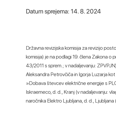
Datum sprejema: 14. 8. 2024
Državna revizijska komisija za revizijo post
komisija) je na podlagi 19. člena Zakona o 
43/2011 s sprem.; v nadaljevanju: ZPVPJN
Aleksandra Petrovčiča in Igorja Luzarja kot
»Dobava števcev električne energije s PL
Iskraemeco, d. d., Kranj (v nadaljevanju: vl
naročnika Elektro Ljubljana, d. d., Ljubljana