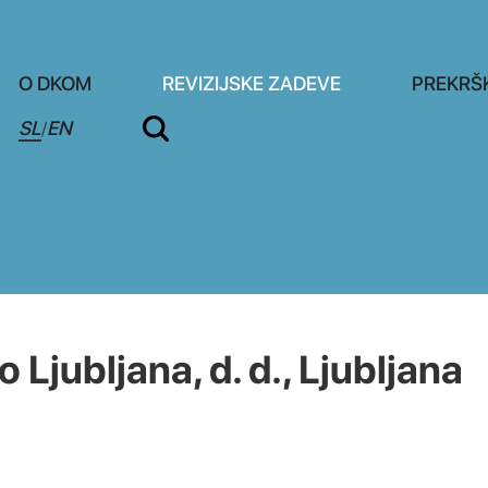
O DKOM
REVIZIJSKE ZADEVE
PREKRŠ
SL
EN
/
Ljubljana, d. d., Ljubljana