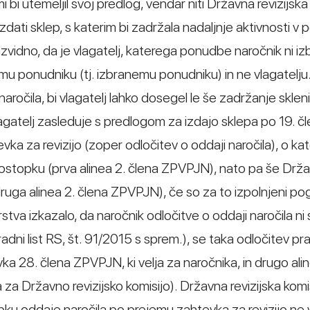
i bi utemeljil svoj predlog, vendar niti Državna revizijska
izdati sklep, s katerim bi zadržala nadaljnje aktivnosti v
azvidno, da je vlagatelj, katerega ponudbe naročnik ni izb
emu ponudniku (tj. izbranemu ponudniku) in ne vlagatelju.
naročila, bi vlagatelj lahko dosegel le še zadržanje sklen
lagatelj zasleduje s predlogom za izdajo sklepa po 19. č
vka za revizijo (zoper odločitev o oddaji naročila), o k
postopku (prva alinea 2. člena ZPVPJN), nato pa še Drž
druga alinea 2. člena ZPVPJN), če so za to izpolnjeni pogo
a izkazalo, da naročnik odločitve o oddaji naročila ni 
ni list RS, št. 91/2015 s sprem.), se taka odločitev pr
vka 28. člena ZPVPJN, ki velja za naročnika, in drugo ali
za Državno revizijsko komisijo). Državna revizijska komi
pku oddaje naročila po prejemu zahtevka za revizijo ne v