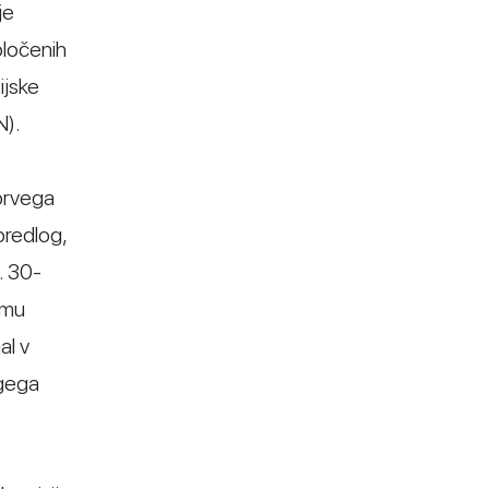
je
oločenih
ijske
N).
 prvega
predlog,
. 30-
emu
al v
ugega