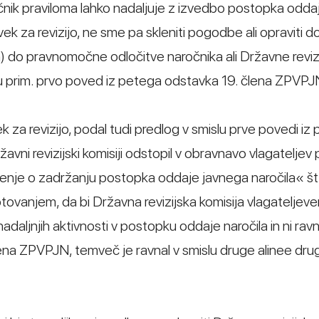
čnik praviloma lahko nadaljuje z izvedbo postopka odda
ek za revizijo, ne sme pa skleniti pogodbe ali opraviti d
n) do pravnomočne odločitve naročnika ali Državne reviz
slu prim. prvo poved iz petega odstavka 19. člena ZPVPJ
vek za revizijo, podal tudi predlog v smislu prve povedi iz
vni revizijski komisiji odstopil v obravnavo vlagateljev 
nje o zadržanju postopka oddaje javnega naročila« št
ovanjem, da bi Državna revizijska komisija vlagateljev
adaljnjih aktivnosti v postopku oddaje naročila in ni ravn
lena ZPVPJN, temveč je ravnal v smislu druge alinee dr