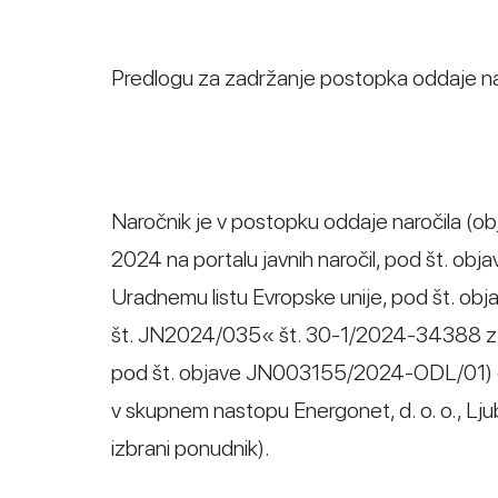
Predlogu za zadržanje postopka oddaje nar
Naročnik je v postopku oddaje naročila (obj
2024 na portalu javnih naročil, pod št. o
Uradnemu listu Evropske unije, pod št. o
št. JN2024/035« št. 30-1/2024-34388 z dne
pod št. objave JN003155/2024-ODL/01) ob
v skupnem nastopu Energonet, d. o. o., Ljublj
izbrani ponudnik).