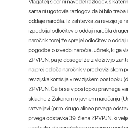
Vlagatelj sicer ni navedel razlogov, s katerim
sama ni ugotovila razlogov, da bi bilo treba 
oddaje naročila. Iz zahtevka za revizijo je r
izpodbijal odločitev o oddaji naročila drug
naročnik torej že sprejel odločitev o oddaji 
pogodbe o izvedbi naročila, učinek, ki ga v
ZPVPJN, pa je dosegel že z vložitvijo zahte
najprej odloča naročnik v predrevizijskem 
revizijska komisija v revizijskem postopku (
ZPVPJN. Če bi se v postopku pravnega varstv
skladno z Zakonom o javnem naročanju (Urad
razveljavi (prim. drugo alineo prvega odsta
prvega odstavka 39. člena ZPVPJN, ki velja 
ugotavlja, da naročnikova ravnanja v posto