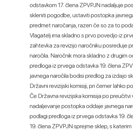
odstavkom 17. člena ZPVPJN nadaljuje post
skleniti pogodbe, ustaviti postopka javneg
predmet naročanja, razen če so za to podan
Vlagatelj ima skladno s prvo povedjo iz pr
zahtevka za revizijo naročniku posreduje 
naročila. Naročnik mora skladno z drugim 
predloga iz prvega odstavka 19. člena ZPV
javnega naročila bodisi predlog za izdajo 
Državni revizijski komisiji, pri čemer lahk
Če Državna revizijska komisija po preučitvi
nadaljevanje postopka oddaje javnega naroč
podlagi predloga iz prvega odstavka 19. č
19. člena ZPVPJN sprejme sklep, s katerim 