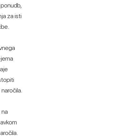
h ponudb,
a za isti
čbe.
avnega
ejema
daje
topiti
naročila.
, na
stavkom
aročila.