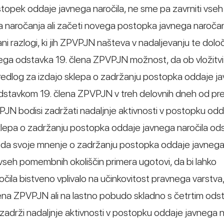
opek oddaje javnega naročila, ne sme pa zavrniti vse
a naročanja ali začeti novega postopka javnega naročanj
i razlogi, ki jih ZPVPJN našteva v nadaljevanju te dolo
vega odstavka 19. člena ZPVPJN možnost, da ob vložitvi
predlog za izdajo sklepa o zadržanju postopka oddaje j
odstavkom 19. člena ZPVPJN v treh delovnih dneh od pr
PJN bodisi zadržati nadaljnje aktivnosti v postopku od
sklepa o zadržanju postopka oddaje javnega naročila ods
o poda svoje mnenje o zadržanju postopka oddaje javnega 
 vseh pomembnih okoliščin primera ugotovi, da bi lahko
ila bistveno vplivalo na učinkovitost pravnega varstva
lena ZPVPJN ali na lastno pobudo skladno s četrtim od
zadrži nadaljnje aktivnosti v postopku oddaje javnega n