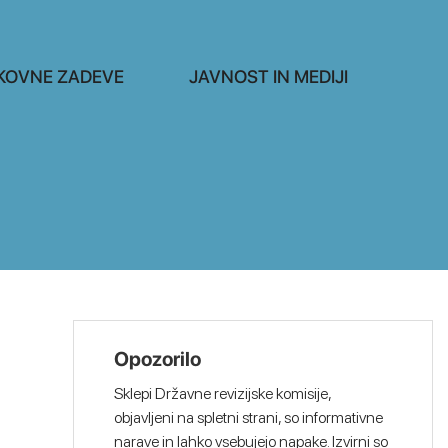
KOVNE ZADEVE
JAVNOST IN MEDIJI
Opozorilo
Sklepi Državne revizijske komisije,
objavljeni na spletni strani, so informativne
narave in lahko vsebujejo napake. Izvirni so