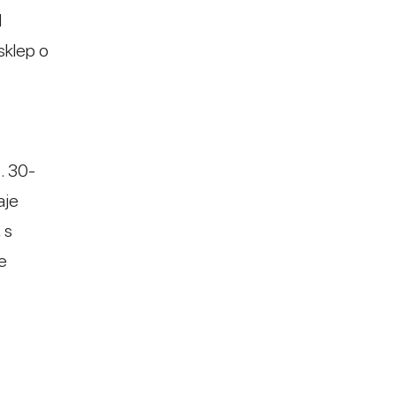
l
 sklep o
. 30-
aje
 s
e