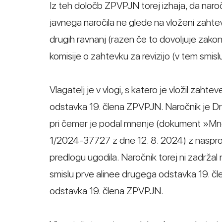
Iz teh določb ZPVPJN torej izhaja, da naro
javnega naročila ne glede na vloženi zahtev
drugih ravnanj (razen če to dovoljuje zako
komisije o zahtevku za revizijo (v tem smi
Vlagatelj je v vlogi, s katero je vložil zahte
odstavka 19. člena ZPVPJN. Naročnik je Drža
pri čemer je podal mnenje (dokument »Mne
1/2024-37727 z dne 12. 8. 2024) z nasprot
predlogu ugodila. Naročnik torej ni zadržal n
smislu prve alinee drugega odstavka 19. č
odstavka 19. člena ZPVPJN.