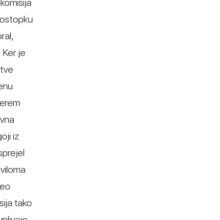
 komisija
 postopku
ral,
 Ker je
itve
lenu
aterem
avna
ji iz
sprejel
aviloma
neo
sija tako
plivajo