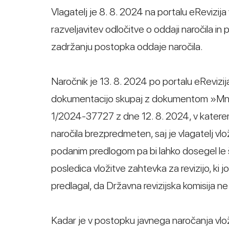
Vlagatelj je 8. 8. 2024 na portalu eRevizija
razveljavitev odločitve o oddaji naročila in 
zadržanju postopka oddaje naročila.
Naročnik je 13. 8. 2024 po portalu eRevizij
dokumentacijo skupaj z dokumentom »Mnen
1/2024-37727 z dne 12. 8. 2024, v katere
naročila brezpredmeten, saj je vlagatelj vlož
podanim predlogom pa bi lahko dosegel le š
posledica vložitve zahtevka za revizijo, ki
predlagal, da Državna revizijska komisija n
Kadar je v postopku javnega naročanja vlož