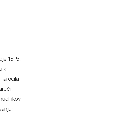
je 13. 5.
u k
naročila
ročil,
onudnikov
vanju: