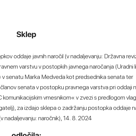
Sklep
opkov oddaje javnih naročil (v nadaljevanju: Državna revi
pravnem varstvu v postopkih javnega naročanja (Uradni li
) v senatu Marka Medveda kot predsednika senata ter
 članov senata v postopku pravnega varstva pri oddaji n
C komunikacijskim vmesnikom« v zvezi s predlogom vlag
agatelj), za izdajo sklepa o zadržanju postopka oddaje n
 (v nadaljevanju: naročnik), 14. 8. 2024
odločila: