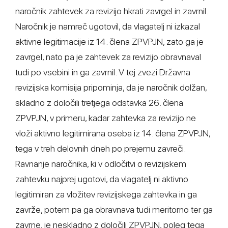
naročnik zahtevek za revizijo hkrati zavrgel in zavrnil.
Naročnik je namreč ugotovil, da vlagatelj ni izkazal
aktivne legitimacije iz 14. člena ZPVPJN, zato ga je
zavrgel, nato pa je zahtevek za revizijo obravnaval
tudi po vsebini in ga zavrnil. V tej zvezi Državna
revizijska komisija pripominja, da je naročnik dolžan,
skladno z določili tretjega odstavka 26. člena
ZPVPJN, v primeru, kadar zahtevka za revizijo ne
vloži aktivno legitimirana oseba iz 14. člena ZPVPJN,
tega v treh delovnih dneh po prejemu zavreči.
Ravnanje naročnika, ki v odločitvi o revizijskem
zahtevku najprej ugotovi, da vlagatelj ni aktivno
legitimiran za vložitev revizijskega zahtevka in ga
zavrže, potem pa ga obravnava tudi meritorno ter ga
zavrne, je neskladno z določili ZPVPJN, poleg tega