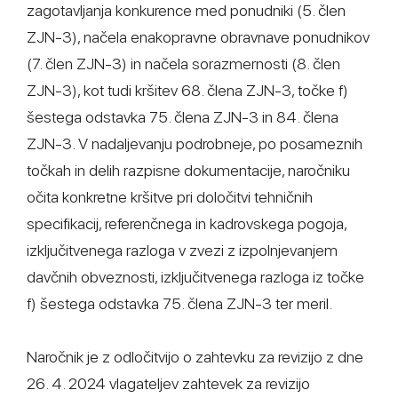
zagotavljanja konkurence med ponudniki (5. člen
ZJN-3), načela enakopravne obravnave ponudnikov
(7. člen ZJN-3) in načela sorazmernosti (8. člen
ZJN-3), kot tudi kršitev 68. člena ZJN-3, točke f)
šestega odstavka 75. člena ZJN-3 in 84. člena
ZJN-3. V nadaljevanju podrobneje, po posameznih
točkah in delih razpisne dokumentacije, naročniku
očita konkretne kršitve pri določitvi tehničnih
specifikacij, referenčnega in kadrovskega pogoja,
izključitvenega razloga v zvezi z izpolnjevanjem
davčnih obveznosti, izključitvenega razloga iz točke
f) šestega odstavka 75. člena ZJN-3 ter meril.
Naročnik je z odločitvijo o zahtevku za revizijo z dne
26. 4. 2024 vlagateljev zahtevek za revizijo