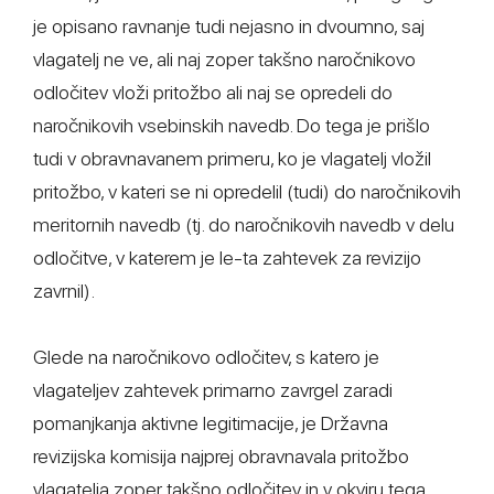
je opisano ravnanje tudi nejasno in dvoumno, saj
vlagatelj ne ve, ali naj zoper takšno naročnikovo
odločitev vloži pritožbo ali naj se opredeli do
naročnikovih vsebinskih navedb. Do tega je prišlo
tudi v obravnavanem primeru, ko je vlagatelj vložil
pritožbo, v kateri se ni opredelil (tudi) do naročnikovih
meritornih navedb (tj. do naročnikovih navedb v delu
odločitve, v katerem je le-ta zahtevek za revizijo
zavrnil).
Glede na naročnikovo odločitev, s katero je
vlagateljev zahtevek primarno zavrgel zaradi
pomanjkanja aktivne legitimacije, je Državna
revizijska komisija najprej obravnavala pritožbo
vlagatelja zoper takšno odločitev in v okviru tega