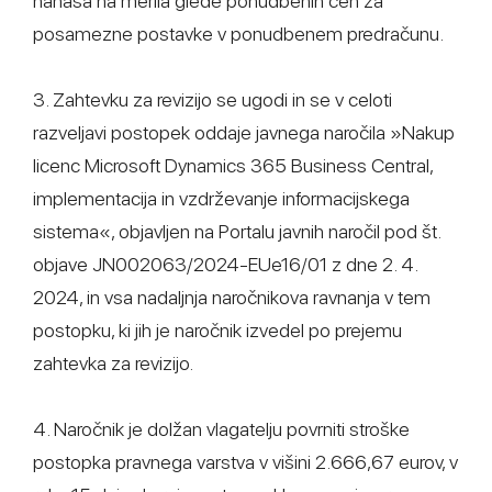
nanaša na merila glede ponudbenih cen za
posamezne postavke v ponudbenem predračunu.
3. Zahtevku za revizijo se ugodi in se v celoti
razveljavi postopek oddaje javnega naročila »Nakup
licenc Microsoft Dynamics 365 Business Central,
implementacija in vzdrževanje informacijskega
sistema«, objavljen na Portalu javnih naročil pod št.
objave JN002063/2024-EUe16/01 z dne 2. 4.
2024, in vsa nadaljnja naročnikova ravnanja v tem
postopku, ki jih je naročnik izvedel po prejemu
zahtevka za revizijo.
4. Naročnik je dolžan vlagatelju povrniti stroške
postopka pravnega varstva v višini 2.666,67 eurov, v