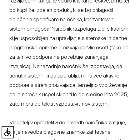
razvijalcem, kar ga je vodilo k iskanju rešitve, pri kateri
bo kupil že izdelan produkt, ki se bo prilagodil
določenih specifikam naročnika, kar zahtevani
sistem omogoča. Naročnik razpolaga tudi s kadrom,
ki je usposobljen za upravljanje sistemske in bazne
programske opreme proizvajalca Microsoft (tako da
za ta nivo podpore ne potrebuje zunanjega
izvajalca). Nenazadnje naročnik še izpostavlja, da
trenutni sistem, ki ga uporablja, nima več aktivne
podpore s strani proizvajalca, temeljno vzdrževanje
pa je naročnik uspel skleniti le do sredine leta 2025,
zato mora do takrat vzpostaviti nov sistem.
Vlagatelj v opredelitvi do navedb naročnika zatrjuje,
da je navedba blagovne znamke zahtevane