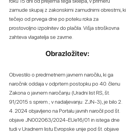
roku 15 dni od prejema tega sklepa, v primeru
zamude skupaj z zakonskimi zamudnimi obrestmi, ki
tečejo od prvega dne po poteku roka za
prostovoljno izpolnitev do plačila. Višja stroškovna
zahteva vlagatelja se zavrne.
Obrazložitev:
Obvestilo o predmetnem javnem naročilu, ki ga
naročnik oddaja v odprtem postopku po 40. členu
Zakona o javnem naročanju (Uradni list RS, št.
91/2015 s sprem.; v nadaljevanju: ZJN-3), je bilo 2.
4. 2024 objavljeno na Portalu javnih naročil pod št.
objave JN002063/2024-EUe16/01 in istega dne
tudi v Uradnem listu Evropske unije pod št. objave