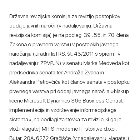
Državna revizijska komisija za revizijo postopkov
oddaje javnih naročil (v nadaljevanju: Državna
revizijska komisija) je na podlagi 39., 55. in 70. člena
Zakona o pravnem varstvu v postopkih javnega
naročanja (Uradni list RS, št. 43/2011 s sprem.; v
nadaljevanju: ZPVPJN) v senatu Marka Medveda kot
predsednika senata ter Andraža Žvana in
Aleksandra Petrovčiča kot članov senata v postopku
pravnega varstva pri oddaji javnega naročila »Nakup
licenc Microsoft Dynamics 365 Business Central,
implementacija in vzdrževanje informacijskega
sistema«, na podlagi zahtevka za revizijo, ki ga je
vložil vlagatelj MITS, moderne IT storitve d.o.o.,
Butari 20A, 6272 Gračišče (v nadaljevanju: vlagatelj),