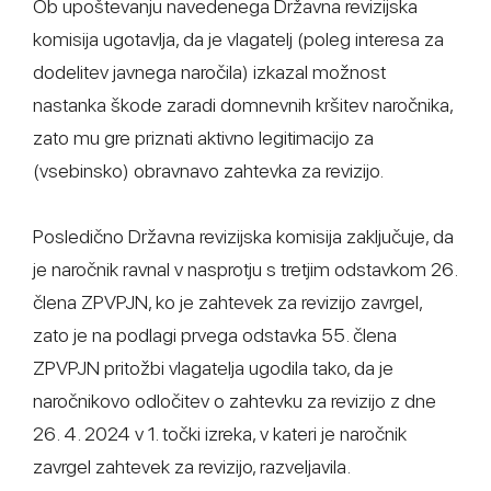
Ob upoštevanju navedenega Državna revizijska
komisija ugotavlja, da je vlagatelj (poleg interesa za
dodelitev javnega naročila) izkazal možnost
nastanka škode zaradi domnevnih kršitev naročnika,
zato mu gre priznati aktivno legitimacijo za
(vsebinsko) obravnavo zahtevka za revizijo.
Posledično Državna revizijska komisija zaključuje, da
je naročnik ravnal v nasprotju s tretjim odstavkom 26.
člena ZPVPJN, ko je zahtevek za revizijo zavrgel,
zato je na podlagi prvega odstavka 55. člena
ZPVPJN pritožbi vlagatelja ugodila tako, da je
naročnikovo odločitev o zahtevku za revizijo z dne
26. 4. 2024 v 1. točki izreka, v kateri je naročnik
zavrgel zahtevek za revizijo, razveljavila.