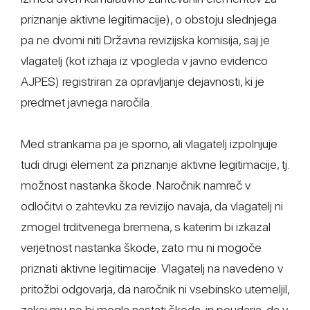
priznanje aktivne legitimacije), o obstoju slednjega
pa ne dvomi niti Državna revizijska komisija, saj je
vlagatelj (kot izhaja iz vpogleda v javno evidenco
AJPES) registriran za opravljanje dejavnosti, ki je
predmet javnega naročila.
Med strankama pa je sporno, ali vlagatelj izpolnjuje
tudi drugi element za priznanje aktivne legitimacije, tj.
možnost nastanka škode. Naročnik namreč v
odločitvi o zahtevku za revizijo navaja, da vlagatelj ni
zmogel trditvenega bremena, s katerim bi izkazal
verjetnost nastanka škode, zato mu ni mogoče
priznati aktivne legitimacije. Vlagatelj na navedeno v
pritožbi odgovarja, da naročnik ni vsebinsko utemeljil,
zakaj mu ne bi mogla nastati škoda, in poudarja, da v