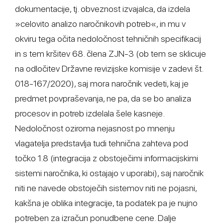
dokumentacije, tj. obveznost izvajalca, da izdela
»celovito analizo naročnikovih potreb«, in mu v
okviru tega očita nedoločnost tehničnih specifikacij
in s tem kršitev 68. člena ZJN-3 (ob tem se sklicuje
na odločitev Državne revizijske komisije v zadevi št.
018-167/2020), saj mora naročnik vedeti, kaj je
predmet povpraševanja, ne pa, da se bo analiza
procesov in potreb izdelala šele kasneje.
Nedoločnost oziroma nejasnost po mnenju
vlagatelja predstavlja tudi tehnična zahteva pod
točko 1.8 (integracija z obstoječimi informacijskimi
sistemi naročnika, ki ostajajo v uporabi), saj naročnik
niti ne navede obstoječih sistemov niti ne pojasni,
kakšna je oblika integracije, ta podatek pa je nujno
potreben za izračun ponudbene cene. Dalje