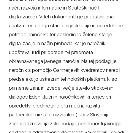
načrt razvoja informatike in Strateški načrt
digitalizacije). V teh dokumentih je predstavljena
analiza trenutnega stanja digitalizacije in opredeljene
potrebe naročnika ter posledično želeno stanje
digitalizacije in način prehoda, kar je naročnik
upošteval tudi pri opredelitvi predmeta
obravnavanega javnega naročila. Na tej podlagi je
naročnik s pomočjo Gartnerjevih kvadrantov naredil
predselekcijo ustreznih tehnoloških platform, ki so
primerne zanj, in izvedel večje število strokovnih
dialogov. Eden ključnih naročnikovih kriterijev pri
opredelitvi predmeta je bila močna razvita
partnerska mreža proizvajalca (tudi v Sloveniji –
zaradi poznavanja zakonodaje, posebnosti javnega
sektorja in zdravstvene dejavnosti v Sloveniji). Zaradi