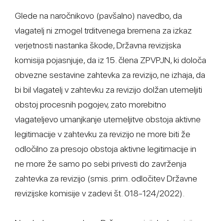
Glede na naročnikovo (pavšalno) navedbo, da
vlagatelj ni zmogel trditvenega bremena za izkaz
verjetnosti nastanka škode, Državna revizijska
komisija pojasnjuje, da iz 15. člena ZPVPJN, ki določa
obvezne sestavine zahtevka za revizijo, ne izhaja, da
bi bil vlagatelj v zahtevku za revizijo dolžan utemeljiti
obstoj procesnih pogojev, zato morebitno
vlagateljevo umanjkanje utemeljitve obstoja aktivne
legitimacije v zahtevku za revizijo ne more biti že
odločilno za presojo obstoja aktivne legitimacije in
ne more že samo po sebi privesti do zavrženja
zahtevka za revizijo (smis. prim. odločitev Državne
revizijske komisije v zadevi št. 018-124/2022).