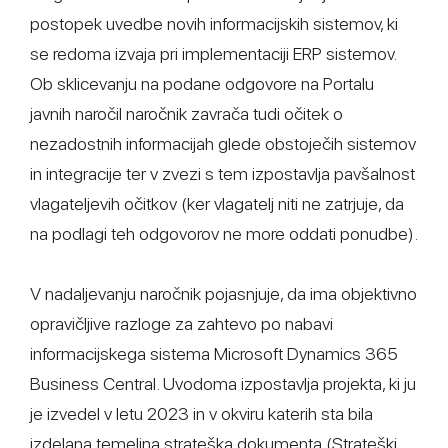
postopek uvedbe novih informacijskih sistemov, ki
se redoma izvaja pri implementaciji ERP sistemov.
Ob sklicevanju na podane odgovore na Portalu
javnih naročil naročnik zavrača tudi očitek o
nezadostnih informacijah glede obstoječih sistemov
in integracije ter v zvezi s tem izpostavlja pavšalnost
vlagateljevih očitkov (ker vlagatelj niti ne zatrjuje, da
na podlagi teh odgovorov ne more oddati ponudbe).
V nadaljevanju naročnik pojasnjuje, da ima objektivno
opravičljive razloge za zahtevo po nabavi
informacijskega sistema Microsoft Dynamics 365
Business Central. Uvodoma izpostavlja projekta, ki ju
je izvedel v letu 2023 in v okviru katerih sta bila
izdelana temeljna strateška dokumenta (Strateški