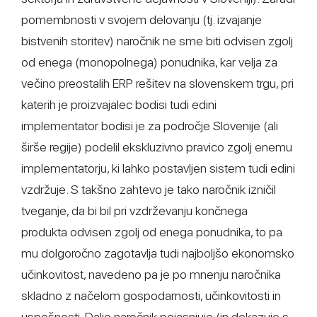
pomembnosti v svojem delovanju (tj. izvajanje
bistvenih storitev) naročnik ne sme biti odvisen zgolj
od enega (monopolnega) ponudnika, kar velja za
večino preostalih ERP rešitev na slovenskem trgu, pri
katerih je proizvajalec bodisi tudi edini
implementator bodisi je za področje Slovenije (ali
širše regije) podelil ekskluzivno pravico zgolj enemu
implementatorju, ki lahko postavljen sistem tudi edini
vzdržuje. S takšno zahtevo je tako naročnik izničil
tveganje, da bi bil pri vzdrževanju končnega
produkta odvisen zgolj od enega ponudnika, to pa
mu dolgoročno zagotavlja tudi najboljšo ekonomsko
učinkovitost, navedeno pa je po mnenju naročnika
skladno z načelom gospodarnosti, učinkovitosti in
uspešnosti. Dalje naročnik pojasnjuje (in dokazuje s