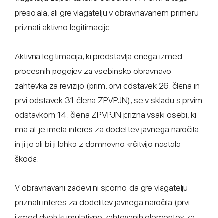
presojala, ali gre vlagatelju v obravnavanem primeru
priznati aktivno legitimacijo.
Aktivna legitimacija, ki predstavlja enega izmed
procesnih pogojev za vsebinsko obravnavo
zahtevka za revizijo (prim. prvi odstavek 26. člena in
prvi odstavek 31. člena ZPVPJN), se v skladu s prvim
odstavkom 14. člena ZPVPJN prizna vsaki osebi, ki
ima ali je imela interes za dodelitev javnega naročila
in ji je ali bi ji lahko z domnevno kršitvijo nastala
škoda.
V obravnavani zadevi ni sporno, da gre vlagatelju
priznati interes za dodelitev javnega naročila (prvi
izmed dveh kumulativno zahtevanih elementov za