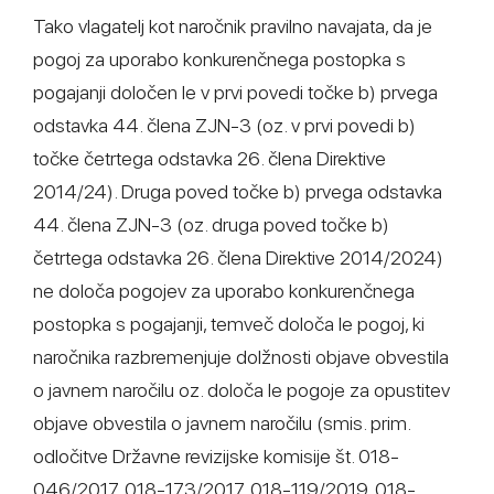
Tako vlagatelj kot naročnik pravilno navajata, da je
pogoj za uporabo konkurenčnega postopka s
pogajanji določen le v prvi povedi točke b) prvega
odstavka 44. člena ZJN-3 (oz. v prvi povedi b)
točke četrtega odstavka 26. člena Direktive
2014/24). Druga poved točke b) prvega odstavka
44. člena ZJN-3 (oz. druga poved točke b)
četrtega odstavka 26. člena Direktive 2014/2024)
ne določa pogojev za uporabo konkurenčnega
postopka s pogajanji, temveč določa le pogoj, ki
naročnika razbremenjuje dolžnosti objave obvestila
o javnem naročilu oz. določa le pogoje za opustitev
objave obvestila o javnem naročilu (smis. prim.
odločitve Državne revizijske komisije št. 018-
046/2017, 018-173/2017, 018-119/2019, 018-