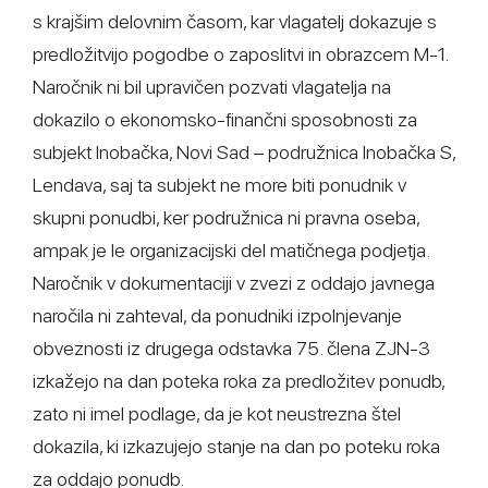
s krajšim delovnim časom, kar vlagatelj dokazuje s
predložitvijo pogodbe o zaposlitvi in obrazcem M-1.
Naročnik ni bil upravičen pozvati vlagatelja na
dokazilo o ekonomsko-finančni sposobnosti za
subjekt Inobačka, Novi Sad – podružnica Inobačka S,
Lendava, saj ta subjekt ne more biti ponudnik v
skupni ponudbi, ker podružnica ni pravna oseba,
ampak je le organizacijski del matičnega podjetja.
Naročnik v dokumentaciji v zvezi z oddajo javnega
naročila ni zahteval, da ponudniki izpolnjevanje
obveznosti iz drugega odstavka 75. člena ZJN-3
izkažejo na dan poteka roka za predložitev ponudb,
zato ni imel podlage, da je kot neustrezna štel
dokazila, ki izkazujejo stanje na dan po poteku roka
za oddajo ponudb.