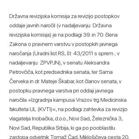
Državna revizijska komisija za revizijo postopkov
oddaje javnih naročil (v nadaljevanju: Državna
revizijska komisija) je na podlagi 39. in 70. člena
Zakona o pravnem varstvu v postopkih javnega
naročanja (Uradni list RS, št. 43/2011 s sprem.; v
nadaljevanju: ZPVPJN), v senatu Aleksandra
Petrovčiča, kot predsednika senata, ter Sama
Červeka in dr. Mateje Škabar, kot članov senata, v
postopku pravnega varstva pri oddaji javnega
naročila »Izgradnja kampusa Vrazov trg Medicinska
fakulteta UL (KVTI)«, na podlagi zahtevka za revizijo
vlagatelja Inobačka, d.o.o., Novi Sad, Železnička 3,
Novi Sad, Republika Srbija, ki ga po pooblastilu
zastopa odvetnik Tomaž Čad, Miklošičeva cesta 20,