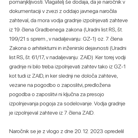
pomanjkljivosti. Vlagatelj še dodaja, da je naročnik v
dokumentaciji v zvezi z oddajo javnega naročila
zahteval, da mora vodja gradnje izpolnjevati zahteve
iz 19. člena Gradbenega zakona (Uradni list RS, št.
199/21 s sprem., v nadaljevanju: GZ-1) oz. 7. člena
Zakona o arhitekturni in inženirski dejavnosti (Uradni
list RS, št. 61/17, v nadaljevanju: ZAID). Ker torej vodji
gradnje ni bilo treba izpolnjevati zahtev tako iz GZ-1
kot tudi iz ZAID, in ker slednji ne določa zahteve,
vezane na pogodbo o zaposlitvi, predložena
pogodba o zaposlitvi ni ključna za presojo
izpolnjevanja pogoja za sodelovanje. Vodja gradnje
je izpolnjeval zahteve iz 7. člena ZAID.
Naročnik se je z vlogo z dne 20. 12. 2023 opredelil