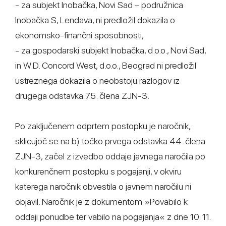
- za subjekt Inobačka, Novi Sad – podružnica
Inobačka S, Lendava, ni predložil dokazila o
ekonomsko-finančni sposobnosti,
- za gospodarski subjekt Inobačka, d.o.o., Novi Sad,
in W.D. Concord West, d.o.o., Beograd ni predložil
ustreznega dokazila o neobstoju razlogov iz
drugega odstavka 75. člena ZJN-3.
Po zaključenem odprtem postopku je naročnik,
sklicujoč se na b) točko prvega odstavka 44. člena
ZJN-3, začel z izvedbo oddaje javnega naročila po
konkurenčnem postopku s pogajanji, v okviru
katerega naročnik obvestila o javnem naročilu ni
objavil. Naročnik je z dokumentom »Povabilo k
oddaji ponudbe ter vabilo na pogajanja« z dne 10. 11.