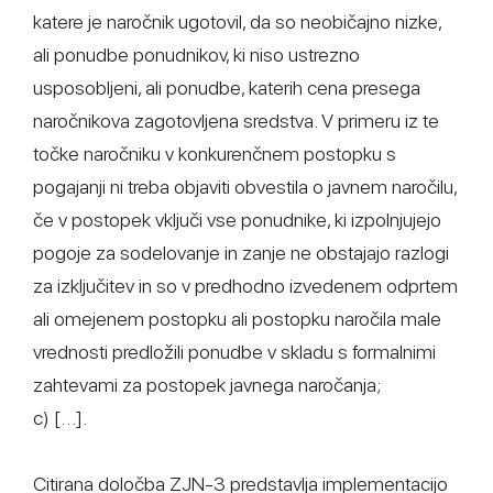
katere je naročnik ugotovil, da so neobičajno nizke,
ali ponudbe ponudnikov, ki niso ustrezno
usposobljeni, ali ponudbe, katerih cena presega
naročnikova zagotovljena sredstva. V primeru iz te
točke naročniku v konkurenčnem postopku s
pogajanji ni treba objaviti obvestila o javnem naročilu,
če v postopek vključi vse ponudnike, ki izpolnjujejo
pogoje za sodelovanje in zanje ne obstajajo razlogi
za izključitev in so v predhodno izvedenem odprtem
ali omejenem postopku ali postopku naročila male
vrednosti predložili ponudbe v skladu s formalnimi
zahtevami za postopek javnega naročanja;
c) […].
Citirana določba ZJN-3 predstavlja implementacijo