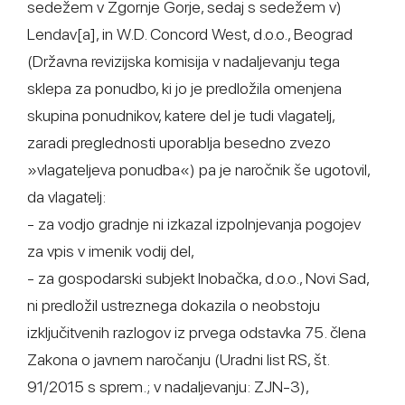
sedežem v Zgornje Gorje, sedaj s sedežem v)
Lendav[a], in W.D. Concord West, d.o.o., Beograd
(Državna revizijska komisija v nadaljevanju tega
sklepa za ponudbo, ki jo je predložila omenjena
skupina ponudnikov, katere del je tudi vlagatelj,
zaradi preglednosti uporablja besedno zvezo
»vlagateljeva ponudba«) pa je naročnik še ugotovil,
da vlagatelj:
- za vodjo gradnje ni izkazal izpolnjevanja pogojev
za vpis v imenik vodij del,
- za gospodarski subjekt Inobačka, d.o.o., Novi Sad,
ni predložil ustreznega dokazila o neobstoju
izključitvenih razlogov iz prvega odstavka 75. člena
Zakona o javnem naročanju (Uradni list RS, št.
91/2015 s sprem.; v nadaljevanju: ZJN-3),