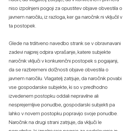
niso izpolnjeni pogoji za opustitev objave obvestila o
javnem naročilu, iz razloga, ker ga naročnik ni vključil v
ta postopek.
Glede na trditveno navedbo strank se v obravnavani
zadevi najprej odpira vprašanje, katere subjekte
naročnik vključi v konkurenčni postopek s pogajanji,
da se razbremeni dolžnosti objave obvestila o
javnem naročilu. Vlagatelj zatrjuje, da naročnik povabi
vse gospodarske subjekte, ki so v predhodno
izvedenem postopku oddali nepravilne ali
nesprejemljive ponudbe, gospodarski subjekti pa
lahko v novem postopku popravijo svoje ponudbe.
Naročnik na drugi strani zatrjuje, da vključi le
ponudnike, ki izpolnjujejo pogoje za sodelovanje in