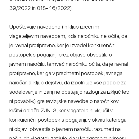
39/2022 in 018-46/2022).
Upoštevaje navedeno (in kljub izrecnim
vlagateljevim navedbam, »da naročniku ne očita, da
je ravnal protipravno, ker je izvedel konkurenčni
postopek s pogajanji brez objave obvestila o
javnem naročilu, temveč naročniku očita, da je ravnal
protipravno, ker ga v predmetni postopek javnega
naročanja, kljub dejstvu, da izpolnjuje vse pogoje za
sodelovanje in zanj ne obstajajo razlogi za izključitev,
ni povabil«) gre revizijske navedbe o naročnikovi
kršitvi določb ZJN-3, ker vlagatelja ni vključil v
konkurenčni postopek s pogajanji, v okviru katerega
ni objavil obvestila o javnem naročilu, razumeti na
način, da vlagatelj zatrjuje, da v konkretnem primeru