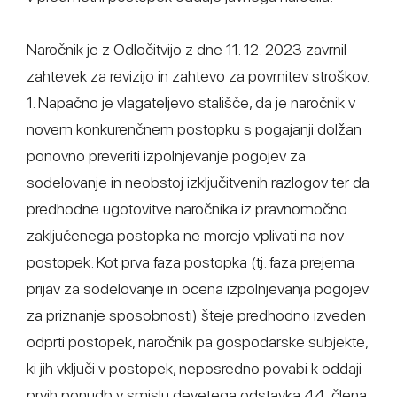
Naročnik je z Odločitvijo z dne 11. 12. 2023 zavrnil
zahtevek za revizijo in zahtevo za povrnitev stroškov.
1. Napačno je vlagateljevo stališče, da je naročnik v
novem konkurenčnem postopku s pogajanji dolžan
ponovno preveriti izpolnjevanje pogojev za
sodelovanje in neobstoj izključitvenih razlogov ter da
predhodne ugotovitve naročnika iz pravnomočno
zaključenega postopka ne morejo vplivati na nov
postopek. Kot prva faza postopka (tj. faza prejema
prijav za sodelovanje in ocena izpolnjevanja pogojev
za priznanje sposobnosti) šteje predhodno izveden
odprti postopek, naročnik pa gospodarske subjekte,
ki jih vključi v postopek, neposredno povabi k oddaji
prvih ponudb v smislu devetega odstavka 44. člena