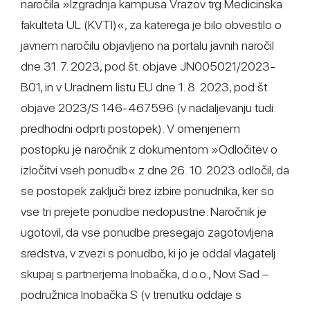
naročila »Izgradnja kampusa Vrazov trg Medicinska
fakulteta UL (KVTI)«, za katerega je bilo obvestilo o
javnem naročilu objavljeno na portalu javnih naročil
dne 31. 7. 2023, pod št. objave JN005021/2023-
B01, in v Uradnem listu EU dne 1. 8. 2023, pod št.
objave 2023/S 146-467596 (v nadaljevanju tudi:
predhodni odprti postopek). V omenjenem
postopku je naročnik z dokumentom »Odločitev o
izločitvi vseh ponudb« z dne 26. 10. 2023 odločil, da
se postopek zaključi brez izbire ponudnika, ker so
vse tri prejete ponudbe nedopustne. Naročnik je
ugotovil, da vse ponudbe presegajo zagotovljena
sredstva, v zvezi s ponudbo, ki jo je oddal vlagatelj
skupaj s partnerjema Inobačka, d.o.o., Novi Sad –
podružnica Inobačka S (v trenutku oddaje s