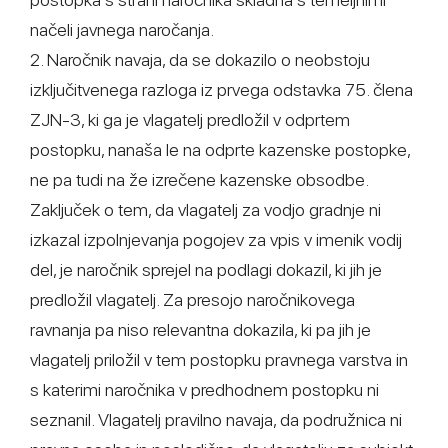
načeli javnega naročanja.
2. Naročnik navaja, da se dokazilo o neobstoju
izključitvenega razloga iz prvega odstavka 75. člena
ZJN-3, ki ga je vlagatelj predložil v odprtem
postopku, nanaša le na odprte kazenske postopke,
ne pa tudi na že izrečene kazenske obsodbe.
Zaključek o tem, da vlagatelj za vodjo gradnje ni
izkazal izpolnjevanja pogojev za vpis v imenik vodij
del, je naročnik sprejel na podlagi dokazil, ki jih je
predložil vlagatelj. Za presojo naročnikovega
ravnanja pa niso relevantna dokazila, ki pa jih je
vlagatelj priložil v tem postopku pravnega varstva in
s katerimi naročnika v predhodnem postopku ni
seznanil. Vlagatelj pravilno navaja, da podružnica ni