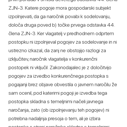
ZJN-3. Katere pogoje mora gospodarski subjekt
izpolnjevati, da ga naročnik povabi k sodelovanju,
določa druga poved b) točke prvega odstavka 44.
člena ZJN-3. Ker vlagatelj v predhodnem odprtem
postopku ni izpolnjeval pogojev za sodelovanje in ni
ustrezno izkazal, da zanj ne obstojijo razlogi za
izključitev, naročnik vlagatelja v konkurenčni
postopek ni vključil. Zakonodajalec je z določitvijo
pogojev za izvedbo konkurenčnega postopka s
pogajanji brez objave obvestila o javnem naročilu že
sam ocenil, pod katerimi pogoji je izvedba tega
postopka skladna s temeljnimi načeli javnega
naročanja, zato (ob izpolnjevanju teh pogojev) ni
potrebna nadaljnja presoja o tem, ali je izbira
postopka s strani naročnika skladna s temeljnimi