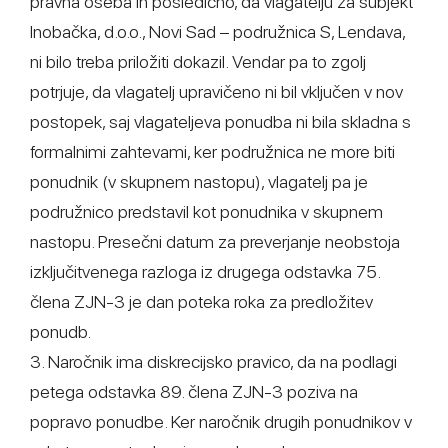
pravna oseba in posledično, da vlagatelju za subjekt
Inobačka, d.o.o., Novi Sad – podružnica S, Lendava,
ni bilo treba priložiti dokazil. Vendar pa to zgolj
potrjuje, da vlagatelj upravičeno ni bil vključen v nov
postopek, saj vlagateljeva ponudba ni bila skladna s
formalnimi zahtevami, ker podružnica ne more biti
ponudnik (v skupnem nastopu), vlagatelj pa je
podružnico predstavil kot ponudnika v skupnem
nastopu. Presečni datum za preverjanje neobstoja
izključitvenega razloga iz drugega odstavka 75.
člena ZJN-3 je dan poteka roka za predložitev
ponudb.
3. Naročnik ima diskrecijsko pravico, da na podlagi
petega odstavka 89. člena ZJN-3 poziva na
popravo ponudbe. Ker naročnik drugih ponudnikov v