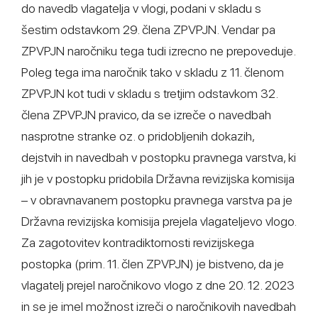
do navedb vlagatelja v vlogi, podani v skladu s
šestim odstavkom 29. člena ZPVPJN. Vendar pa
ZPVPJN naročniku tega tudi izrecno ne prepoveduje.
Poleg tega ima naročnik tako v skladu z 11. členom
ZPVPJN kot tudi v skladu s tretjim odstavkom 32.
člena ZPVPJN pravico, da se izreče o navedbah
nasprotne stranke oz. o pridobljenih dokazih,
dejstvih in navedbah v postopku pravnega varstva, ki
jih je v postopku pridobila Državna revizijska komisija
– v obravnavanem postopku pravnega varstva pa je
Državna revizijska komisija prejela vlagateljevo vlogo.
Za zagotovitev kontradiktornosti revizijskega
postopka (prim. 11. člen ZPVPJN) je bistveno, da je
vlagatelj prejel naročnikovo vlogo z dne 20. 12. 2023
in se je imel možnost izreči o naročnikovih navedbah