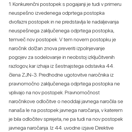
1. Konkurenčni postopek s pogajanji je tudi v primeru
neuspešno izvedenega odprtega postopka
dvofazni postopek in ne predstavlja le nadaljevanja
neuspešnega zaključenega odprtega postopka,
temveč nov postopek. V tem novem postopku je
naročnik dolžan znova preveriti izpolnjevanje
pogojev za sodelovanje in neobstoj izključitvenih
razlogov, kar izhaja iz šestnajstega odstavka 44.
člena ZJN-3. Predhodne ugotovitve naročnika iz
pravnomočno zaključenega odprtega postopka ne
vplivajo na nov postopek. Pravnomočnost
naročnikove odločitve o neoddaji javnega naročila se
nanaša le na postopek javnega naročanja, v katerem
je bila odločitev sprejeta, ne pa tudi na nov postopek
javnega naročanja. Iz 44. uvodne izjave Direktive