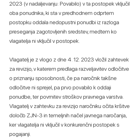
2023 (v nadaljevanju: Povabilo) v ta postopek vključil
oba ponudnika, ki sta v predhodnem odprtem
postopku oddala nedopustni ponudbi iz razloga
preseganja zagotovljenih sredstev, medtem ko
vlagatelja ni vključil v postopek.
Vlagatelj je z vlogo z dne 4. 12. 2023 vložil zahtevek
za revizijo, v katerem predlaga razveljavitev odločitve
o priznanju sposobnosti, če pa naročnik takšne
odločitve ni sprejel, pa prvo povabilo k oddaji
ponudbe, ter povrnitev stroškov pravnega varstva.
Vlagatelj v zahtevku za revizijo naročniku očita kršitve
določb ZJN-3 in temeljnih načel javnega naročanja,
ker vlagatelja ni vključil v konkurenčni postopek s
pogajanji.