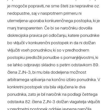
je mogoče popraviti, ne sme šteti za nepravilne oz.
nedopustne, saj v nasprotnem primeru ni
utemeljena uporaba konkurenčnega postopka, ki je
manj transparenten. Če bi se naročniku dovolila
diskrecijska pravica pri odločanju, katere ponudnike
bo vključil v konkurenčni postopek in da ni dolžan
vključiti vseh ponudnikov, ki so v predhodnem
postopku predložili ponudbe s pomanjkljivostmi, ki
se lahko odpravijo skladno s petim odstavkom 89.
člena ZJN-3, bi mu bila dodeljena možnost
arbitrarnega vplivanja na končno izbiro ponudnika. V
konkretni postopek sta bila vključena le dva
ponudnika, zato je bil naročnik na podlagi četrtega
odstavka 82. člena ZJN-3 dolžan vlagatelja vključiti
v predmetni postopek oddaje javnega naročila.