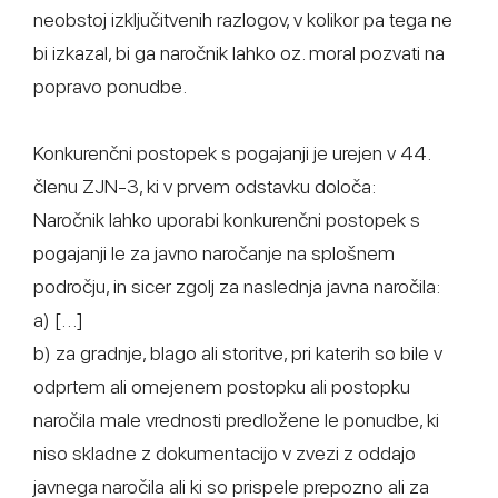
neobstoj izključitvenih razlogov, v kolikor pa tega ne
bi izkazal, bi ga naročnik lahko oz. moral pozvati na
popravo ponudbe.
Konkurenčni postopek s pogajanji je urejen v 44.
členu ZJN-3, ki v prvem odstavku določa:
Naročnik lahko uporabi konkurenčni postopek s
pogajanji le za javno naročanje na splošnem
področju, in sicer zgolj za naslednja javna naročila:
a) […]
b) za gradnje, blago ali storitve, pri katerih so bile v
odprtem ali omejenem postopku ali postopku
naročila male vrednosti predložene le ponudbe, ki
niso skladne z dokumentacijo v zvezi z oddajo
javnega naročila ali ki so prispele prepozno ali za