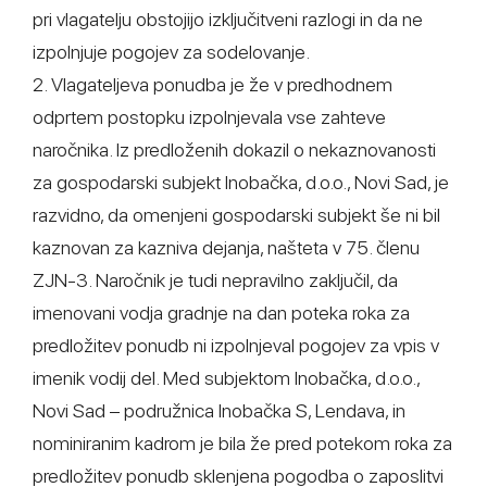
pri vlagatelju obstojijo izključitveni razlogi in da ne
izpolnjuje pogojev za sodelovanje.
2. Vlagateljeva ponudba je že v predhodnem
odprtem postopku izpolnjevala vse zahteve
naročnika. Iz predloženih dokazil o nekaznovanosti
za gospodarski subjekt Inobačka, d.o.o., Novi Sad, je
razvidno, da omenjeni gospodarski subjekt še ni bil
kaznovan za kazniva dejanja, našteta v 75. členu
ZJN-3. Naročnik je tudi nepravilno zaključil, da
imenovani vodja gradnje na dan poteka roka za
predložitev ponudb ni izpolnjeval pogojev za vpis v
imenik vodij del. Med subjektom Inobačka, d.o.o.,
Novi Sad – podružnica Inobačka S, Lendava, in
nominiranim kadrom je bila že pred potekom roka za
predložitev ponudb sklenjena pogodba o zaposlitvi