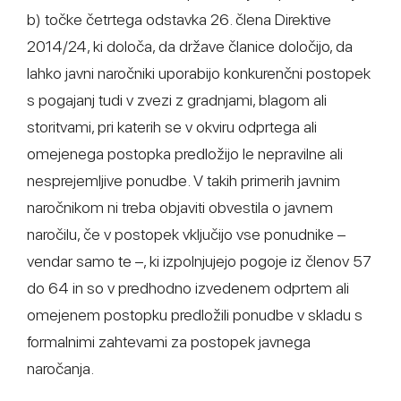
b) točke četrtega odstavka 26. člena Direktive
2014/24, ki določa, da države članice določijo, da
lahko javni naročniki uporabijo konkurenčni postopek
s pogajanj tudi v zvezi z gradnjami, blagom ali
storitvami, pri katerih se v okviru odprtega ali
omejenega postopka predložijo le nepravilne ali
nesprejemljive ponudbe. V takih primerih javnim
naročnikom ni treba objaviti obvestila o javnem
naročilu, če v postopek vključijo vse ponudnike –
vendar samo te –, ki izpolnjujejo pogoje iz členov 57
do 64 in so v predhodno izvedenem odprtem ali
omejenem postopku predložili ponudbe v skladu s
formalnimi zahtevami za postopek javnega
naročanja.