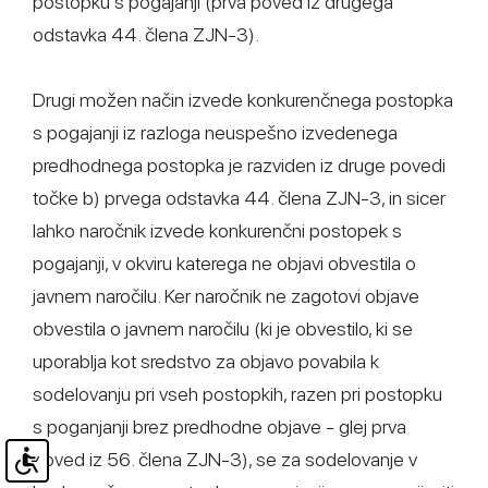
postopku s pogajanji (prva poved iz drugega
odstavka 44. člena ZJN-3).
Drugi možen način izvede konkurenčnega postopka
s pogajanji iz razloga neuspešno izvedenega
predhodnega postopka je razviden iz druge povedi
točke b) prvega odstavka 44. člena ZJN-3, in sicer
lahko naročnik izvede konkurenčni postopek s
pogajanji, v okviru katerega ne objavi obvestila o
javnem naročilu. Ker naročnik ne zagotovi objave
obvestila o javnem naročilu (ki je obvestilo, ki se
uporablja kot sredstvo za objavo povabila k
sodelovanju pri vseh postopkih, razen pri postopku
s poganjanji brez predhodne objave - glej prva
poved iz 56. člena ZJN-3), se za sodelovanje v