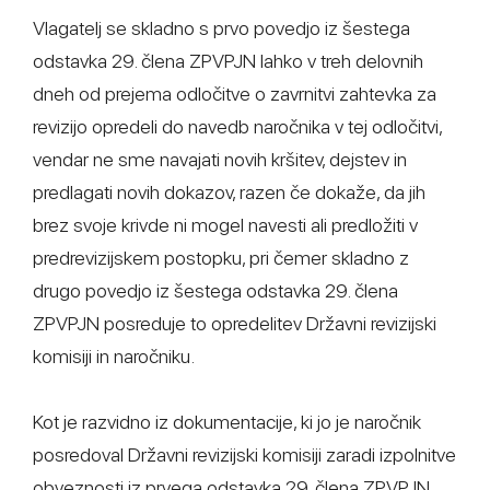
Vlagatelj se skladno s prvo povedjo iz šestega
odstavka 29. člena ZPVPJN lahko v treh delovnih
dneh od prejema odločitve o zavrnitvi zahtevka za
revizijo opredeli do navedb naročnika v tej odločitvi,
vendar ne sme navajati novih kršitev, dejstev in
predlagati novih dokazov, razen če dokaže, da jih
brez svoje krivde ni mogel navesti ali predložiti v
predrevizijskem postopku, pri čemer skladno z
drugo povedjo iz šestega odstavka 29. člena
ZPVPJN posreduje to opredelitev Državni revizijski
komisiji in naročniku.
Kot je razvidno iz dokumentacije, ki jo je naročnik
posredoval Državni revizijski komisiji zaradi izpolnitve
obveznosti iz prvega odstavka 29. člena ZPVPJN,