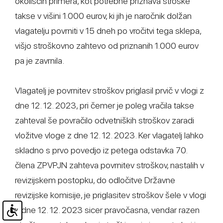
okoliščin primera, kot potrebne priznava stroške
takse v višini 1.000 eurov, ki jih je naročnik dolžan
vlagatelju povrniti v 15 dneh po vročitvi tega sklepa,
višjo stroškovno zahtevo od priznanih 1.000 eurov
pa je zavrnila.
Vlagatelj je povrnitev stroškov priglasil prvič v vlogi z
dne 12. 12. 2023, pri čemer je poleg vračila takse
zahteval še povračilo odvetniških stroškov zaradi
vložitve vloge z dne 12. 12. 2023. Ker vlagatelj lahko
skladno s prvo povedjo iz petega odstavka 70.
člena ZPVPJN zahteva povrnitev stroškov, nastalih v
revizijskem postopku, do odločitve Državne
revizijske komisije, je priglasitev stroškov šele v vlogi
z dne 12. 12. 2023 sicer pravočasna, vendar razen