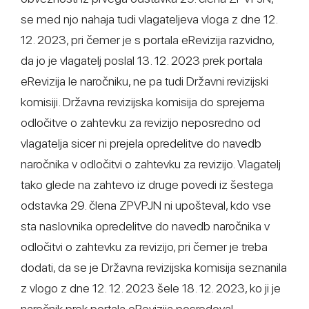
se med njo nahaja tudi vlagateljeva vloga z dne 12.
12. 2023, pri čemer je s portala eRevizija razvidno,
da jo je vlagatelj poslal 13. 12. 2023 prek portala
eRevizija le naročniku, ne pa tudi Državni revizijski
komisiji. Državna revizijska komisija do sprejema
odločitve o zahtevku za revizijo neposredno od
vlagatelja sicer ni prejela opredelitve do navedb
naročnika v odločitvi o zahtevku za revizijo. Vlagatelj
tako glede na zahtevo iz druge povedi iz šestega
odstavka 29. člena ZPVPJN ni upošteval, kdo vse
sta naslovnika opredelitve do navedb naročnika v
odločitvi o zahtevku za revizijo, pri čemer je treba
dodati, da se je Državna revizijska komisija seznanila
z vlogo z dne 12. 12. 2023 šele 18. 12. 2023, ko ji je
naročnik prek portala eRevizija posredoval