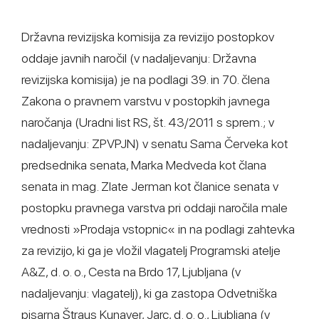
Državna revizijska komisija za revizijo postopkov
oddaje javnih naročil (v nadaljevanju: Državna
revizijska komisija) je na podlagi 39. in 70. člena
Zakona o pravnem varstvu v postopkih javnega
naročanja (Uradni list RS, št. 43/2011 s sprem.; v
nadaljevanju: ZPVPJN) v senatu Sama Červeka kot
predsednika senata, Marka Medveda kot člana
senata in mag. Zlate Jerman kot članice senata v
postopku pravnega varstva pri oddaji naročila male
vrednosti »Prodaja vstopnic« in na podlagi zahtevka
za revizijo, ki ga je vložil vlagatelj Programski atelje
A&Z, d. o. o., Cesta na Brdo 17, Ljubljana (v
nadaljevanju: vlagatelj), ki ga zastopa Odvetniška
pisarna Štraus Kunaver, Jarc, d. o. o., Ljubljana (v