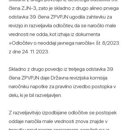
člena ZJN-3, zato je skladno z drugo alineo prvega
odstavka 39. člena ZPVPJN ugodila zahtevku za
revizijo in razveljavila odločitev, da se naročilo male
vrednosti ne odda, kot izhaja iz dokumenta
»Odločitev o neoddaji javnega naročila« št. 8/2023
z dne 24. 11. 2023.
Skladno z drugo povedjo iz tretjega odstavka 39.
člena ZPVPJN daje Državna revizijska komisija
naročniku napotke za pravilno izvedbo postopka v
delu, ki je bil razveljavljen.
Z razveljavitvijo izpodbijane odločitve se postopek
oddaje naročila male vrednosti znova znajde v
trenutku pred njenim sprejemom, naročnik pa je