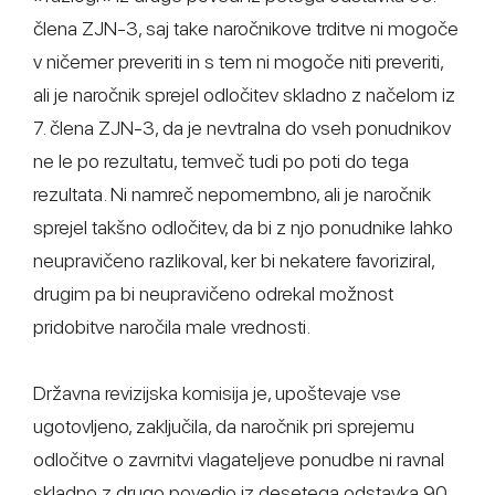
člena ZJN-3, saj take naročnikove trditve ni mogoče
v ničemer preveriti in s tem ni mogoče niti preveriti,
ali je naročnik sprejel odločitev skladno z načelom iz
7. člena ZJN-3, da je nevtralna do vseh ponudnikov
ne le po rezultatu, temveč tudi po poti do tega
rezultata. Ni namreč nepomembno, ali je naročnik
sprejel takšno odločitev, da bi z njo ponudnike lahko
neupravičeno razlikoval, ker bi nekatere favoriziral,
drugim pa bi neupravičeno odrekal možnost
pridobitve naročila male vrednosti.
Državna revizijska komisija je, upoštevaje vse
ugotovljeno, zaključila, da naročnik pri sprejemu
odločitve o zavrnitvi vlagateljeve ponudbe ni ravnal
skladno z drugo povedjo iz desetega odstavka 90.