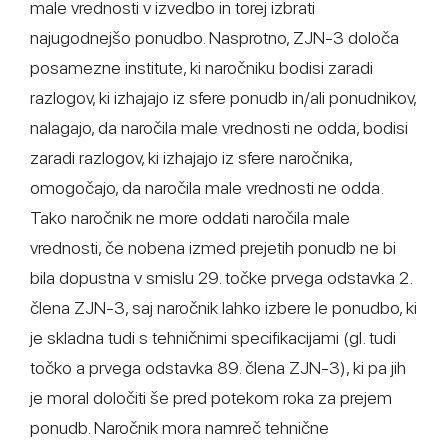
male vrednosti v izvedbo in torej izbrati
najugodnejšo ponudbo. Nasprotno, ZJN-3 določa
posamezne institute, ki naročniku bodisi zaradi
razlogov, ki izhajajo iz sfere ponudb in/ali ponudnikov,
nalagajo, da naročila male vrednosti ne odda, bodisi
zaradi razlogov, ki izhajajo iz sfere naročnika,
omogočajo, da naročila male vrednosti ne odda.
Tako naročnik ne more oddati naročila male
vrednosti, če nobena izmed prejetih ponudb ne bi
bila dopustna v smislu 29. točke prvega odstavka 2.
člena ZJN-3, saj naročnik lahko izbere le ponudbo, ki
je skladna tudi s tehničnimi specifikacijami (gl. tudi
točko a prvega odstavka 89. člena ZJN-3), ki pa jih
je moral določiti še pred potekom roka za prejem
ponudb. Naročnik mora namreč tehnične