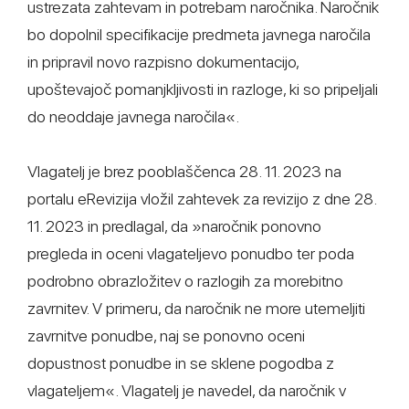
ustrezata zahtevam in potrebam naročnika. Naročnik
bo dopolnil specifikacije predmeta javnega naročila
in pripravil novo razpisno dokumentacijo,
upoštevajoč pomanjkljivosti in razloge, ki so pripeljali
do neoddaje javnega naročila«.
Vlagatelj je brez pooblaščenca 28. 11. 2023 na
portalu eRevizija vložil zahtevek za revizijo z dne 28.
11. 2023 in predlagal, da »naročnik ponovno
pregleda in oceni vlagateljevo ponudbo ter poda
podrobno obrazložitev o razlogih za morebitno
zavrnitev. V primeru, da naročnik ne more utemeljiti
zavrnitve ponudbe, naj se ponovno oceni
dopustnost ponudbe in se sklene pogodba z
vlagateljem«. Vlagatelj je navedel, da naročnik v