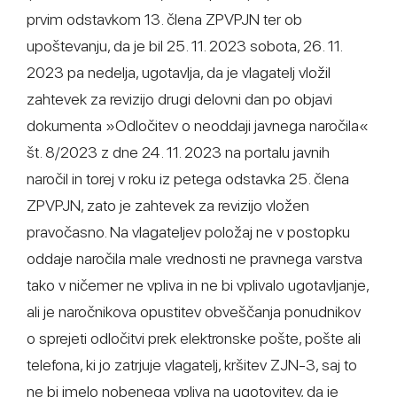
prvim odstavkom 13. člena ZPVPJN ter ob
upoštevanju, da je bil 25. 11. 2023 sobota, 26. 11.
2023 pa nedelja, ugotavlja, da je vlagatelj vložil
zahtevek za revizijo drugi delovni dan po objavi
dokumenta »Odločitev o neoddaji javnega naročila«
št. 8/2023 z dne 24. 11. 2023 na portalu javnih
naročil in torej v roku iz petega odstavka 25. člena
ZPVPJN, zato je zahtevek za revizijo vložen
pravočasno. Na vlagateljev položaj ne v postopku
oddaje naročila male vrednosti ne pravnega varstva
tako v ničemer ne vpliva in ne bi vplivalo ugotavljanje,
ali je naročnikova opustitev obveščanja ponudnikov
o sprejeti odločitvi prek elektronske pošte, pošte ali
telefona, ki jo zatrjuje vlagatelj, kršitev ZJN-3, saj to
ne bi imelo nobenega vpliva na ugotovitev, da je