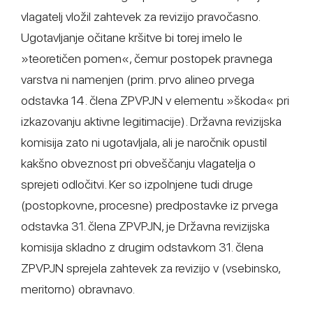
vlagatelj vložil zahtevek za revizijo pravočasno.
Ugotavljanje očitane kršitve bi torej imelo le
»teoretičen pomen«, čemur postopek pravnega
varstva ni namenjen (prim. prvo alineo prvega
odstavka 14. člena ZPVPJN v elementu »škoda« pri
izkazovanju aktivne legitimacije). Državna revizijska
komisija zato ni ugotavljala, ali je naročnik opustil
kakšno obveznost pri obveščanju vlagatelja o
sprejeti odločitvi. Ker so izpolnjene tudi druge
(postopkovne, procesne) predpostavke iz prvega
odstavka 31. člena ZPVPJN, je Državna revizijska
komisija skladno z drugim odstavkom 31. člena
ZPVPJN sprejela zahtevek za revizijo v (vsebinsko,
meritorno) obravnavo.