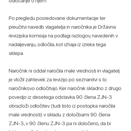
odločanje o njem.
Po pregledu posredovane dokumentacije ter
preučitvi navedb vlagatelja in naročnika je Državna
revizijska komisija na podlagi razlogov, navedenih v
nadaljevanju, odločila, kot izhaja iz izreka tega
sklepa.
Naročnik ni oddal naročila male vrednosti in vlagatelj
je vložil zahtevek za revizijo po seznanitvi s to
naročnikovo odločitvijo. Ker naročnik skladno z drugo
povedjo iz desetega odstavka 90. člena ZJN-3
obrazloži odločitev (tudi tisto iz postopka naročila
male vrednosti) v skladu z določbami 90. člena
ZJN-3, v 90. členu ZJN-3 pa ni določeno, da bi