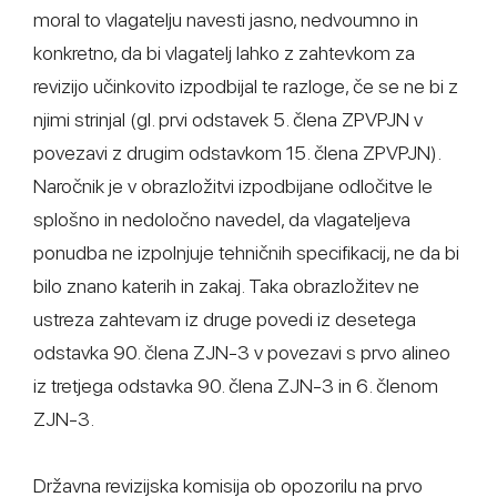
moral to vlagatelju navesti jasno, nedvoumno in
konkretno, da bi vlagatelj lahko z zahtevkom za
revizijo učinkovito izpodbijal te razloge, če se ne bi z
njimi strinjal (gl. prvi odstavek 5. člena ZPVPJN v
povezavi z drugim odstavkom 15. člena ZPVPJN).
Naročnik je v obrazložitvi izpodbijane odločitve le
splošno in nedoločno navedel, da vlagateljeva
ponudba ne izpolnjuje tehničnih specifikacij, ne da bi
bilo znano katerih in zakaj. Taka obrazložitev ne
ustreza zahtevam iz druge povedi iz desetega
odstavka 90. člena ZJN-3 v povezavi s prvo alineo
iz tretjega odstavka 90. člena ZJN-3 in 6. členom
ZJN-3.
Državna revizijska komisija ob opozorilu na prvo