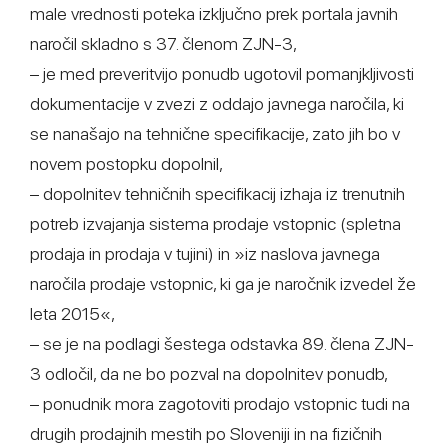
male vrednosti poteka izključno prek portala javnih
naročil skladno s 37. členom ZJN-3,
– je med preveritvijo ponudb ugotovil pomanjkljivosti
dokumentacije v zvezi z oddajo javnega naročila, ki
se nanašajo na tehnične specifikacije, zato jih bo v
novem postopku dopolnil,
– dopolnitev tehničnih specifikacij izhaja iz trenutnih
potreb izvajanja sistema prodaje vstopnic (spletna
prodaja in prodaja v tujini) in »iz naslova javnega
naročila prodaje vstopnic, ki ga je naročnik izvedel že
leta 2015«,
– se je na podlagi šestega odstavka 89. člena ZJN-
3 odločil, da ne bo pozval na dopolnitev ponudb,
– ponudnik mora zagotoviti prodajo vstopnic tudi na
drugih prodajnih mestih po Sloveniji in na fizičnih