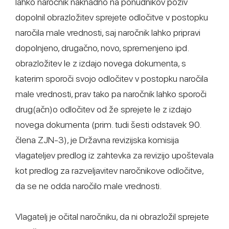
lahko naročnik naknadno na ponudnikov poziv
dopolnil obrazložitev sprejete odločitve v postopku
naročila male vrednosti, saj naročnik lahko pripravi
dopolnjeno, drugačno, novo, spremenjeno ipd.
obrazložitev le z izdajo novega dokumenta, s
katerim sporoči svojo odločitev v postopku naročila
male vrednosti, prav tako pa naročnik lahko sporoči
drug(ačn)o odločitev od že sprejete le z izdajo
novega dokumenta (prim. tudi šesti odstavek 90.
člena ZJN-3), je Državna revizijska komisija
vlagateljev predlog iz zahtevka za revizijo upoštevala
kot predlog za razveljavitev naročnikove odločitve,
da se ne odda naročilo male vrednosti.
Vlagatelj je očital naročniku, da ni obrazložil sprejete