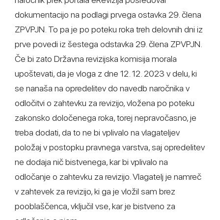
dokumentacijo na podlagi prvega ostavka 29. člena
ZPVPJN. To pa je po poteku roka treh delovnih dni iz
prve povedi iz šestega odstavka 29. člena ZPVPJN.
Če bi zato Državna revizijska komisija morala
upoštevati, da je vloga z dne 12. 12. 2023 v delu, ki
se nanaša na opredelitev do navedb naročnika v
odločitvi o zahtevku za revizijo, vložena po poteku
zakonsko določenega roka, torej nepravočasno, je
treba dodati, da to ne bi vplivalo na vlagateljev
položaj v postopku pravnega varstva, saj opredelitev
ne dodaja nič bistvenega, kar bi vplivalo na
odločanje o zahtevku za revizijo. Vlagatelj je namreč
v zahtevek za revizijo, ki ga je vložil sam brez
pooblaščenca, vključil vse, kar je bistveno za