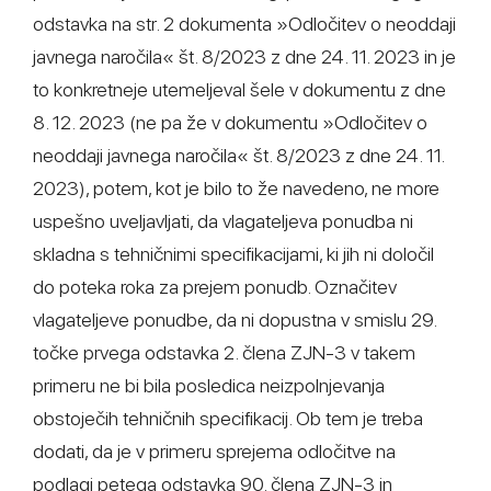
odstavka na str. 2 dokumenta »Odločitev o neoddaji
javnega naročila« št. 8/2023 z dne 24. 11. 2023 in je
to konkretneje utemeljeval šele v dokumentu z dne
8. 12. 2023 (ne pa že v dokumentu »Odločitev o
neoddaji javnega naročila« št. 8/2023 z dne 24. 11.
2023), potem, kot je bilo to že navedeno, ne more
uspešno uveljavljati, da vlagateljeva ponudba ni
skladna s tehničnimi specifikacijami, ki jih ni določil
do poteka roka za prejem ponudb. Označitev
vlagateljeve ponudbe, da ni dopustna v smislu 29.
točke prvega odstavka 2. člena ZJN-3 v takem
primeru ne bi bila posledica neizpolnjevanja
obstoječih tehničnih specifikacij. Ob tem je treba
dodati, da je v primeru sprejema odločitve na
podlagi petega odstavka 90. člena ZJN-3 in