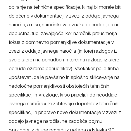
opiranje na tehnične specifikacije, ki naj bi morale biti
določene v dokumentaciji v zvezi z oddajo javnega
naročila, a niso, naročnikova oznaka ponudbe, da ni
dopustna, tudi zavajajoča, ker naročnik preusmerja
fokus z domnevno pomanjkljive dokumentacije v
zvezi z oddajo javnega naročila (in torej razlogov iz
svoje sfere) na ponudbo (in torej na razloge iz sfere
ponudb oziroma ponudnikov). Vsekakor pa je treba
upoštevati, da le pavšalno in splošno sklicevanje na
nedoločne pomanjkljivosti obstoječih tehničnih
specifikacij in »razloge, ki so pripeljali do neoddaje
javnega naročila«, ki zahtevajo dopolnitev tehničnih
specifikacij in pripravo nove dokumentacije v zvezi z
oddajo javnega naročila, ne zadošča pojmu
»razlogi« iz druge povedi iz petega odstavka 90.