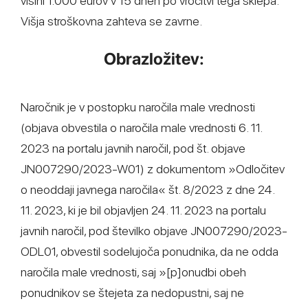
višini 1.000 eurov v 15 dneh po vročitvi tega sklepa.
Višja stroškovna zahteva se zavrne.
Obrazložitev:
Naročnik je v postopku naročila male vrednosti
(objava obvestila o naročila male vrednosti 6. 11.
2023 na portalu javnih naročil, pod št. objave
JN007290/2023-W01) z dokumentom »Odločitev
o neoddaji javnega naročila« št. 8/2023 z dne 24.
11. 2023, ki je bil objavljen 24. 11. 2023 na portalu
javnih naročil, pod številko objave JN007290/2023-
ODL01, obvestil sodelujoča ponudnika, da ne odda
naročila male vrednosti, saj »[p]onudbi obeh
ponudnikov se štejeta za nedopustni, saj ne