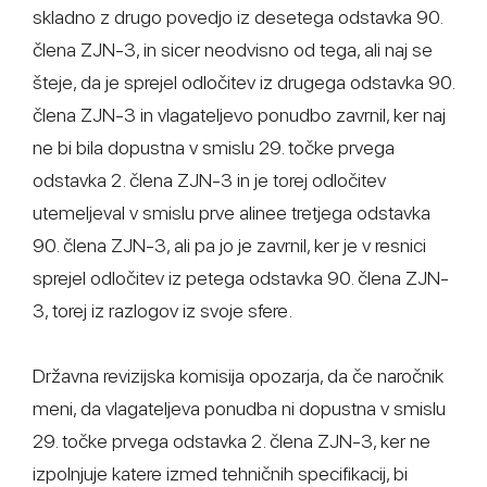
skladno z drugo povedjo iz desetega odstavka 90.
člena ZJN-3, in sicer neodvisno od tega, ali naj se
šteje, da je sprejel odločitev iz drugega odstavka 90.
člena ZJN-3 in vlagateljevo ponudbo zavrnil, ker naj
ne bi bila dopustna v smislu 29. točke prvega
odstavka 2. člena ZJN-3 in je torej odločitev
utemeljeval v smislu prve alinee tretjega odstavka
90. člena ZJN-3, ali pa jo je zavrnil, ker je v resnici
sprejel odločitev iz petega odstavka 90. člena ZJN-
3, torej iz razlogov iz svoje sfere.
Državna revizijska komisija opozarja, da če naročnik
meni, da vlagateljeva ponudba ni dopustna v smislu
29. točke prvega odstavka 2. člena ZJN-3, ker ne
izpolnjuje katere izmed tehničnih specifikacij, bi