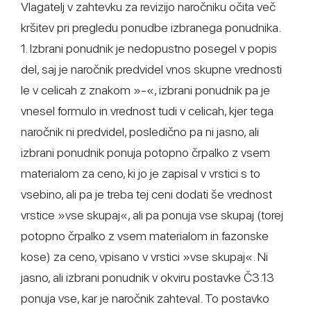
Vlagatelj v zahtevku za revizijo naročniku očita več
kršitev pri pregledu ponudbe izbranega ponudnika.
1. Izbrani ponudnik je nedopustno posegel v popis
del, saj je naročnik predvidel vnos skupne vrednosti
le v celicah z znakom »-«, izbrani ponudnik pa je
vnesel formulo in vrednost tudi v celicah, kjer tega
naročnik ni predvidel, posledično pa ni jasno, ali
izbrani ponudnik ponuja potopno črpalko z vsem
materialom za ceno, ki jo je zapisal v vrstici s to
vsebino, ali pa je treba tej ceni dodati še vrednost
vrstice »vse skupaj«, ali pa ponuja vse skupaj (torej
potopno črpalko z vsem materialom in fazonske
kose) za ceno, vpisano v vrstici »vse skupaj«. Ni
jasno, ali izbrani ponudnik v okviru postavke Č3.13
ponuja vse, kar je naročnik zahteval. To postavko