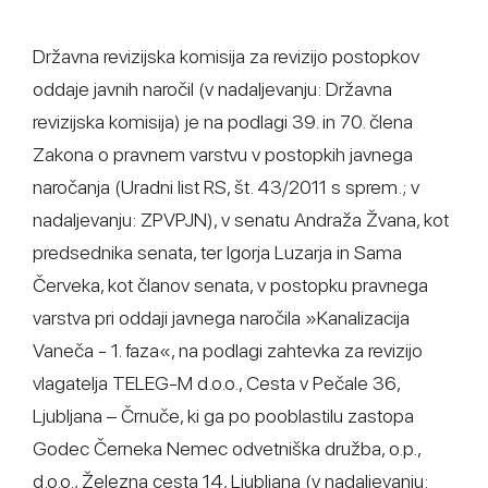
Državna revizijska komisija za revizijo postopkov
oddaje javnih naročil (v nadaljevanju: Državna
revizijska komisija) je na podlagi 39. in 70. člena
Zakona o pravnem varstvu v postopkih javnega
naročanja (Uradni list RS, št. 43/2011 s sprem.; v
nadaljevanju: ZPVPJN), v senatu Andraža Žvana, kot
predsednika senata, ter Igorja Luzarja in Sama
Červeka, kot članov senata, v postopku pravnega
varstva pri oddaji javnega naročila »Kanalizacija
Vaneča - 1. faza«, na podlagi zahtevka za revizijo
vlagatelja TELEG-M d.o.o., Cesta v Pečale 36,
Ljubljana – Črnuče, ki ga po pooblastilu zastopa
Godec Černeka Nemec odvetniška družba, o.p.,
d.o.o., Železna cesta 14, Ljubljana (v nadaljevanju: