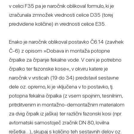
v celici F35 pa je naročnik oblikoval formulo, ki je
izračunala zmnožek vrednosti celice D35 (torej
predvidene količine) in vrednosti celice E35.
Enako je naročnik oblikoval postavko Č6.14 (zavihek
Č-6) z opisom »Dobava in montaža potopne
črpalke za črpanje fekalne vode. V ceni je potrebno
črpalko ter fazonske kose«, v okviru katere je
naročnik v vrsticah (19 do 34) predstavil sestavne
dele oz. opremo, ki je vključena v to postavko, tj.
potopna fekalna črpalka (z vsem spojnim, tesnilnim,
pritrditvenim in montažno-demontažnim materialom
za dvig črpalk iz jaška) ter različni fazonski kosi (npr.
avtomatski samostoječ zračnik DN 80, lovilna
rešetka…), skupaj s količino teh sestavnih delov oz.