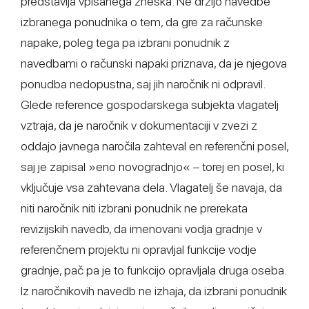
predstavlja vpisanega zneska. Ne držijo navedbe
izbranega ponudnika o tem, da gre za računske
napake, poleg tega pa izbrani ponudnik z
navedbami o računski napaki priznava, da je njegova
ponudba nedopustna, saj jih naročnik ni odpravil.
Glede reference gospodarskega subjekta vlagatelj
vztraja, da je naročnik v dokumentaciji v zvezi z
oddajo javnega naročila zahteval en referenčni posel,
saj je zapisal »eno novogradnjo« – torej en posel, ki
vključuje vsa zahtevana dela. Vlagatelj še navaja, da
niti naročnik niti izbrani ponudnik ne prerekata
revizijskih navedb, da imenovani vodja gradnje v
referenčnem projektu ni opravljal funkcije vodje
gradnje, pač pa je to funkcijo opravljala druga oseba.
Iz naročnikovih navedb ne izhaja, da izbrani ponudnik