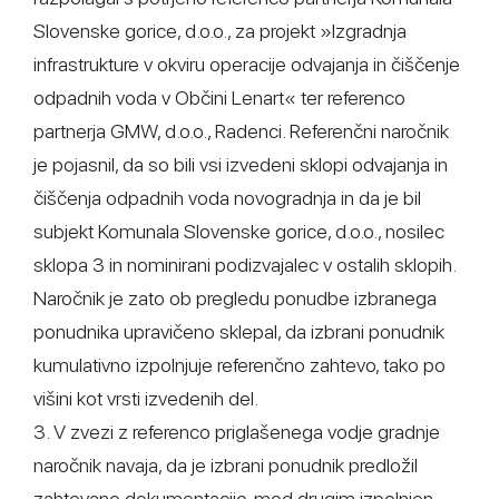
Slovenske gorice, d.o.o., za projekt »Izgradnja
infrastrukture v okviru operacije odvajanja in čiščenje
odpadnih voda v Občini Lenart« ter referenco
partnerja GMW, d.o.o., Radenci. Referenčni naročnik
je pojasnil, da so bili vsi izvedeni sklopi odvajanja in
čiščenja odpadnih voda novogradnja in da je bil
subjekt Komunala Slovenske gorice, d.o.o., nosilec
sklopa 3 in nominirani podizvajalec v ostalih sklopih.
Naročnik je zato ob pregledu ponudbe izbranega
ponudnika upravičeno sklepal, da izbrani ponudnik
kumulativno izpolnjuje referenčno zahtevo, tako po
višini kot vrsti izvedenih del.
3. V zvezi z referenco priglašenega vodje gradnje
naročnik navaja, da je izbrani ponudnik predložil
zahtevano dokumentacijo, med drugim izpolnjen