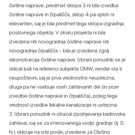
čistilne naprave; predmet sklopa 3 ni bila izvedba
čistilne naprave in črpališča; sklop 4 pa sploh ni
relevanten, saj je bila predmet tega sklopa izgradnja
poslovnega objekta. V okviru projekta ni bila
izvedena niti novogradnja čistilne naprave niti
novogradnja črpališča – bila je izvedena zgolj
rekonstrukcija čistilne naprave. Izbrani ponudnik se je
sklical tudi na referenci subjekta GMW, vendar sta ti
neupoštevni, saj je prva vrednostno neustrezna,
druga pa ne vsebuje vseh zahtevanih del (in sicer
izvedbe čistilne naprave in črpališča), poleg tega
vrednost izvedbe fekalne kanalizacije ni ustrezna.
3. Izbrani ponudnik ni izkazal izpolnjevanja kadrovske
zahteve, saj se za imenovanega vodjo gradnje (tj. S.
N.) sklicuje na iste posle, izvedene za Občino