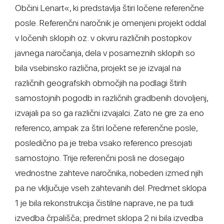
Občini Lenart«, ki predstavlja štiri ločene referenčne
posle. Referenčni naročnik je omenjeni projekt oddal
v ločenih sklopih oz. v okviru različnih postopkov
javnega naročanja, dela v posameznih sklopih so
bila vsebinsko različna, projekt se je izvajal na
različnih geografskih območjih na podlagi štirih
samostojnih pogodb in različnih gradbenih dovoljenj,
izvajali pa so ga različni izvajalci. Zato ne gre za eno
referenco, ampak za štiri ločene referenčne posle,
posledično pa je treba vsako referenco presojati
samostojno. Trije referenčni posli ne dosegajo
vrednostne zahteve naročnika, nobeden izmed njih
pa ne vključuje vseh zahtevanih del. Predmet sklopa
1 je bila rekonstrukcija čistilne naprave, ne pa tudi
izvedba črpališča; predmet sklopa 2 ni bila izvedba