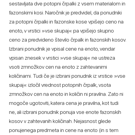
sestavljata dve potopni črpalki z vsem materialom in
fazonskimi kosi. Naročnik je predvidel, da ponudniki
za potopni črpalki in fazonske kose vpišejo ceno na
enoto, v vrstici »vse skupaj« pa vpišejo skupno
ceno za predvideno število črpalk in fazonskih kosov.
Izbrani ponudnik je vpisal cene na enoto, vendar
vpisan znesek v vrstici »vse skupaj« ne ustreza
vsoti zmnožkov cen na enoto z zahtevanimi
količinami. Tudi če je izbrani ponudnik iz vrstice »vse
skupaj« izločil vrednost potopnih črpalk, vsota
zmnožkov cen na enoto in količin ni pravilna. Zato ni
mogoče ugotoviti, katera cena je pravilna, kot tudi
ne, ali izbrani ponudnik ponuja vse enote fazonskih
kosov v zahtevanih količinah. Nejasnost glede
ponujenega predmeta in cene na enoto (in s tem