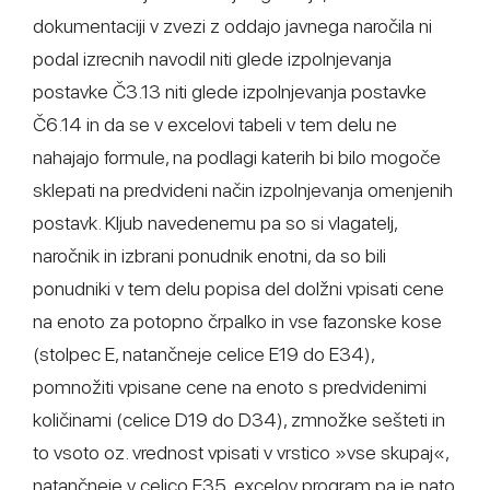
dokumentaciji v zvezi z oddajo javnega naročila ni
podal izrecnih navodil niti glede izpolnjevanja
postavke Č3.13 niti glede izpolnjevanja postavke
Č6.14 in da se v excelovi tabeli v tem delu ne
nahajajo formule, na podlagi katerih bi bilo mogoče
sklepati na predvideni način izpolnjevanja omenjenih
postavk. Kljub navedenemu pa so si vlagatelj,
naročnik in izbrani ponudnik enotni, da so bili
ponudniki v tem delu popisa del dolžni vpisati cene
na enoto za potopno črpalko in vse fazonske kose
(stolpec E, natančneje celice E19 do E34),
pomnožiti vpisane cene na enoto s predvidenimi
količinami (celice D19 do D34), zmnožke sešteti in
to vsoto oz. vrednost vpisati v vrstico »vse skupaj«,
natančneje v celico E35, excelov program pa je nato