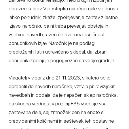
obrazec kadrov. V postopku naročila male vrednosti
lahko ponudnik izkaže izpolnjevanje zahtev z lastno
izjavo, naročniku pa ni treba preverjati obstoja in
vsebine navedb, razen če dvomi v resničnost
ponudnikovih izjav. Naročnik je na podlagi
predloženih listin upravičeno sklepal, da izbrani
ponudnik izpolnjuje pogoj, vezan na vodjo gradnje.
Vlagatelj v vlogi z dne 21. 11. 2023, s katero se je
opredelil do navedb naročnika, vztraja pri revizijskih
navedbah in dodaja, da je napačen sklep naročnika,
da skupna vrednost v poziciji F35 vsebuje vsa
zahtevana dela, saj zmnožek cen na enoto s
predvidenimi količinami in seštevek teh postav ne