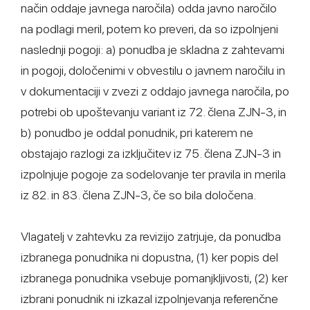
način oddaje javnega naročila) odda javno naročilo
na podlagi meril, potem ko preveri, da so izpolnjeni
naslednji pogoji: a) ponudba je skladna z zahtevami
in pogoji, določenimi v obvestilu o javnem naročilu in
v dokumentaciji v zvezi z oddajo javnega naročila, po
potrebi ob upoštevanju variant iz 72. člena ZJN-3, in
b) ponudbo je oddal ponudnik, pri katerem ne
obstajajo razlogi za izključitev iz 75. člena ZJN-3 in
izpolnjuje pogoje za sodelovanje ter pravila in merila
iz 82. in 83. člena ZJN-3, če so bila določena.
Vlagatelj v zahtevku za revizijo zatrjuje, da ponudba
izbranega ponudnika ni dopustna, (1) ker popis del
izbranega ponudnika vsebuje pomanjkljivosti, (2) ker
izbrani ponudnik ni izkazal izpolnjevanja referenčne