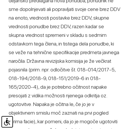
dejansko predlagana nova ponudba, ponudnik ne
sme dopolnjevati ali popravljati svoje cene brez DDV
na enoto, vrednosti postavke brez DDV, skupne
vrednosti ponudbe brez DDV, razen kadar se
skupna vrednost spremeni v skladu s sedmim
odstavkom tega člena, in tistega dela ponudbe, ki
se veže na tehnične specifikacije predmeta javnega
naročila. Državna revizijska komisija je že večkrat
pojasnila (prim. npr. odločitve št. 018-014/2017-5,
018-194/2018-9, 018-151/2019-6 in 018-
165/2020-4), da je potrebno očitnost napake
presojati z vidika možnosti njenega odkritja oz.
ugotovitve. Napaka je očitna le, če jo je v
objektivnem smislu moč zaznati na prvi pogled
(prima facie), kar pomeni, da jo je mogoče ugotoviti