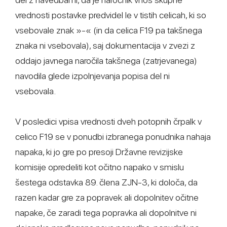
vrednosti postavke predvidel le v tistih celicah, ki so
vsebovale znak »-« (in da celica F19 pa takšnega
znaka ni vsebovala), saj dokumentacija v zvezi z
oddajo javnega naročila takšnega (zatrjevanega)
navodila glede izpolnjevanja popisa del ni
vsebovala.
V posledici vpisa vrednosti dveh potopnih črpalk v
celico F19 se v ponudbi izbranega ponudnika nahaja
napaka, ki jo gre po presoji Državne revizijske
komisije opredeliti kot očitno napako v smislu
šestega odstavka 89. člena ZJN-3, ki določa, da
razen kadar gre za popravek ali dopolnitev očitne
napake, če zaradi tega popravka ali dopolnitve ni