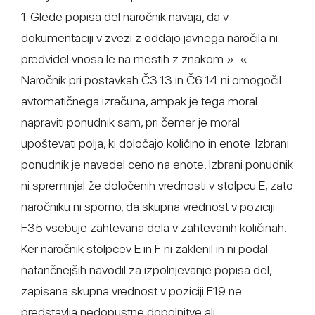
1. Glede popisa del naročnik navaja, da v
dokumentaciji v zvezi z oddajo javnega naročila ni
predvidel vnosa le na mestih z znakom »-«.
Naročnik pri postavkah Č3.13 in Č6.14 ni omogočil
avtomatičnega izračuna, ampak je tega moral
napraviti ponudnik sam, pri čemer je moral
upoštevati polja, ki določajo količino in enote. Izbrani
ponudnik je navedel ceno na enote. Izbrani ponudnik
ni spreminjal že določenih vrednosti v stolpcu E, zato
naročniku ni sporno, da skupna vrednost v poziciji
F35 vsebuje zahtevana dela v zahtevanih količinah.
Ker naročnik stolpcev E in F ni zaklenil in ni podal
natančnejših navodil za izpolnjevanje popisa del,
zapisana skupna vrednost v poziciji F19 ne
predstavlja nedopustne dopolnitve ali