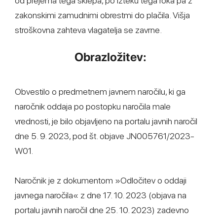
od prejema tega sklepa, po izteku tega roka pa z
zakonskimi zamudnimi obrestmi do plačila. Višja
stroškovna zahteva vlagatelja se zavrne.
Obrazložitev:
Obvestilo o predmetnem javnem naročilu, ki ga
naročnik oddaja po postopku naročila male
vrednosti, je bilo objavljeno na portalu javnih naročil
dne 5. 9. 2023, pod št. objave JN005761/2023-
W01.
Naročnik je z dokumentom »Odločitev o oddaji
javnega naročila« z dne 17. 10. 2023 (objava na
portalu javnih naročil dne 25. 10. 2023) zadevno