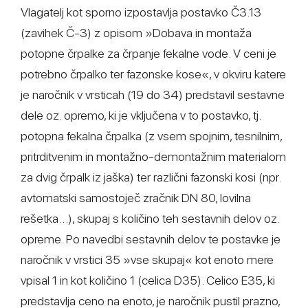
Vlagatelj kot sporno izpostavlja postavko Č3.13
(zavihek Č-3) z opisom »Dobava in montaža
potopne črpalke za črpanje fekalne vode. V ceni je
potrebno črpalko ter fazonske kose«, v okviru katere
je naročnik v vrsticah (19 do 34) predstavil sestavne
dele oz. opremo, ki je vključena v to postavko, tj.
potopna fekalna črpalka (z vsem spojnim, tesnilnim,
pritrditvenim in montažno-demontažnim materialom
za dvig črpalk iz jaška) ter različni fazonski kosi (npr.
avtomatski samostoječ zračnik DN 80, lovilna
rešetka…), skupaj s količino teh sestavnih delov oz.
opreme. Po navedbi sestavnih delov te postavke je
naročnik v vrstici 35 »vse skupaj« kot enoto mere
vpisal 1 in kot količino 1 (celica D35). Celico E35, ki
predstavlja ceno na enoto, je naročnik pustil prazno,