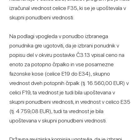
izračunal vrednost celice F35, ki se je upoštevala v
skupni ponudbeni vrednosti.
Na podlagi vpogleda v ponudbo izbranega
ponudnika gre ugotoviti, da je izbrani ponudnik v
popisu del v okviru postavke Č3.13 vpisal ceno na
enoto za potopno črpalko in vse posamezne
fazonske kose (celice E19 do E34), skupno
vrednost dveh potopnih črpalk (tj. 16.560,00 EUR) v
celici F19, ta vrednost je tudi bila upoštevana v
skupni ponudbeni vrednosti, in vrednost v celico E35
(tj. 4.759,08 EUR), tudi ta vrednost je bila
upoštevana v skupni ponudbeni vrednosti.
Državna revizijska komisija ugotavlja, da je izbrani