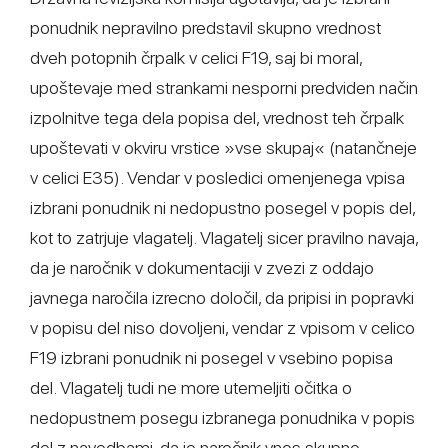
ponudnik nepravilno predstavil skupno vrednost
dveh potopnih črpalk v celici F19, saj bi moral,
upoštevaje med strankami nesporni predviden način
izpolnitve tega dela popisa del, vrednost teh črpalk
upoštevati v okviru vrstice »vse skupaj« (natančneje
v celici E35). Vendar v posledici omenjenega vpisa
izbrani ponudnik ni nedopustno posegel v popis del,
kot to zatrjuje vlagatelj. Vlagatelj sicer pravilno navaja,
da je naročnik v dokumentaciji v zvezi z oddajo
javnega naročila izrecno določil, da pripisi in popravki
v popisu del niso dovoljeni, vendar z vpisom v celico
F19 izbrani ponudnik ni posegel v vsebino popisa
del. Vlagatelj tudi ne more utemeljiti očitka o
nedopustnem posegu izbranega ponudnika v popis
del z navedbami, da je naročnik vnos skupne