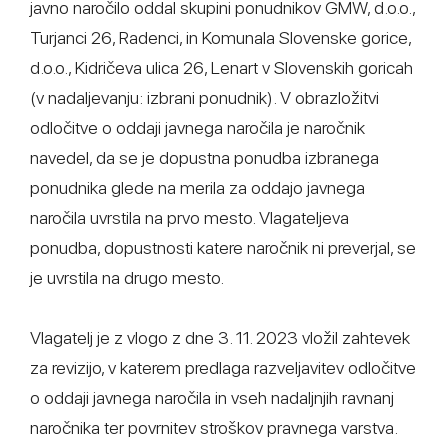
javno naročilo oddal skupini ponudnikov GMW, d.o.o.,
Turjanci 26, Radenci, in Komunala Slovenske gorice,
d.o.o., Kidričeva ulica 26, Lenart v Slovenskih goricah
(v nadaljevanju: izbrani ponudnik). V obrazložitvi
odločitve o oddaji javnega naročila je naročnik
navedel, da se je dopustna ponudba izbranega
ponudnika glede na merila za oddajo javnega
naročila uvrstila na prvo mesto. Vlagateljeva
ponudba, dopustnosti katere naročnik ni preverjal, se
je uvrstila na drugo mesto.
Vlagatelj je z vlogo z dne 3. 11. 2023 vložil zahtevek
za revizijo, v katerem predlaga razveljavitev odločitve
o oddaji javnega naročila in vseh nadaljnjih ravnanj
naročnika ter povrnitev stroškov pravnega varstva.