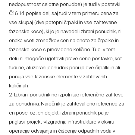
nedopustnost celotne ponudbe) je tudi v postavki
Č16.14 popisa del, saj tudi v tem primeru cena za
vse skupaj (dve potopni črpalki in vse zahtevane
fazonske kose), ki jo je navedel izbrani ponudnik, ni
enaka vsoti zmnožkov cen na enoto za črpalko in
fazonske kose s predvideno količino. Tudi v tem
delu ni mogoče ugotoviti prave cene postavke, kot
tudi ne, ali izbrani ponudnik ponuja dve črpalki in ali
ponuja vse fazonske elemente v zahtevanih
količinah.
2. Izbrani ponudnik ne izpolnjuje referenčne zahteve
za ponudnika. Naročnik je zahteval eno referenco za
en posel oz. en objekt, izbrani ponudnik pa je
priglasil projekt »Izgradnja infrastrukture v okviru
operacije odvajanja in čiščenje odpadnih voda v