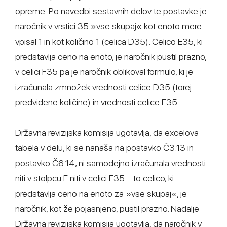
opreme. Po navedbi sestavnih delov te postavke je
naročnik v vrstici 35 »vse skupaj« kot enoto mere
vpisal 1 in kot količino 1 (celica D35). Celico E35, ki
predstavlja ceno na enoto, je naročnik pustil prazno,
v celici F35 pa je naročnik oblikoval formulo, ki je
izračunala zmnožek vrednosti celice D35 (torej
predvidene količine) in vrednosti celice E35.
Državna revizijska komisija ugotavlja, da excelova
tabela v delu, ki se nanaša na postavko Č3.13 in
postavko Č6.14, ni samodejno izračunala vrednosti
niti v stolpcu F niti v celici E35 – to celico, ki
predstavlja ceno na enoto za »vse skupaj«, je
naročnik, kot že pojasnjeno, pustil prazno. Nadalje
Državna revizijska komisija ugotavlja, da naročnik v