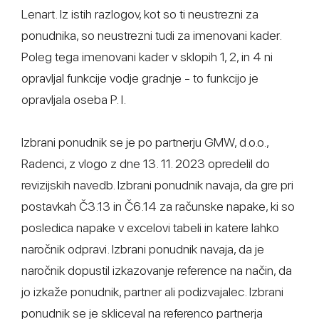
Lenart. Iz istih razlogov, kot so ti neustrezni za
ponudnika, so neustrezni tudi za imenovani kader.
Poleg tega imenovani kader v sklopih 1, 2, in 4 ni
opravljal funkcije vodje gradnje - to funkcijo je
opravljala oseba P. I.
Izbrani ponudnik se je po partnerju GMW, d.o.o.,
Radenci, z vlogo z dne 13. 11. 2023 opredelil do
revizijskih navedb. Izbrani ponudnik navaja, da gre pri
postavkah Č3.13 in Č6.14 za računske napake, ki so
posledica napake v excelovi tabeli in katere lahko
naročnik odpravi. Izbrani ponudnik navaja, da je
naročnik dopustil izkazovanje reference na način, da
jo izkaže ponudnik, partner ali podizvajalec. Izbrani
ponudnik se je skliceval na referenco partnerja