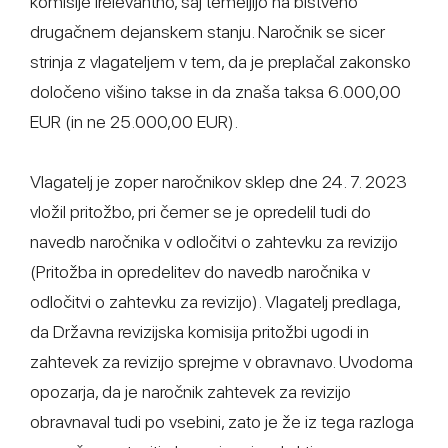
komisije irelevantno, saj temeljijo na bistveno
drugačnem dejanskem stanju. Naročnik se sicer
strinja z vlagateljem v tem, da je preplačal zakonsko
določeno višino takse in da znaša taksa 6.000,00
EUR (in ne 25.000,00 EUR).
Vlagatelj je zoper naročnikov sklep dne 24. 7. 2023
vložil pritožbo, pri čemer se je opredelil tudi do
navedb naročnika v odločitvi o zahtevku za revizijo
(Pritožba in opredelitev do navedb naročnika v
odločitvi o zahtevku za revizijo). Vlagatelj predlaga,
da Državna revizijska komisija pritožbi ugodi in
zahtevek za revizijo sprejme v obravnavo. Uvodoma
opozarja, da je naročnik zahtevek za revizijo
obravnaval tudi po vsebini, zato je že iz tega razloga