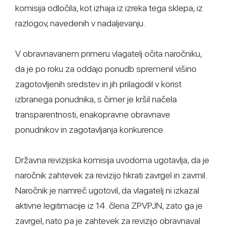
komisija odločila, kot izhaja iz izreka tega sklepa, iz
razlogov, navedenih v nadaljevanju.
V obravnavanem primeru vlagatelj očita naročniku,
da je po roku za oddajo ponudb spremenil višino
zagotovljenih sredstev in jih prilagodil v korist
izbranega ponudnika, s čimer je kršil načela
transparentnosti, enakopravne obravnave
ponudnikov in zagotavljanja konkurence.
Državna revizijska komisija uvodoma ugotavlja, da je
naročnik zahtevek za revizijo hkrati zavrgel in zavrnil.
Naročnik je namreč ugotovil, da vlagatelj ni izkazal
aktivne legitimacije iz 14. člena ZPVPJN, zato ga je
zavrgel, nato pa je zahtevek za revizijo obravnaval