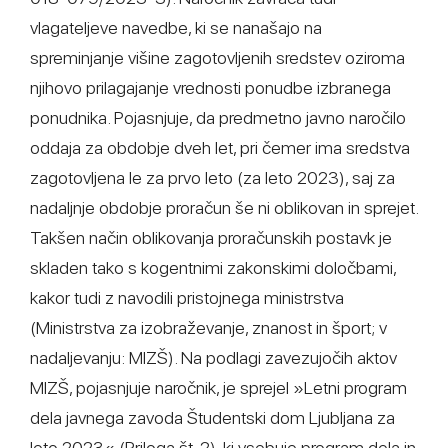
vlagateljeve navedbe, ki se nanašajo na
spreminjanje višine zagotovljenih sredstev oziroma
njihovo prilagajanje vrednosti ponudbe izbranega
ponudnika. Pojasnjuje, da predmetno javno naročilo
oddaja za obdobje dveh let, pri čemer ima sredstva
zagotovljena le za prvo leto (za leto 2023), saj za
nadaljnje obdobje proračun še ni oblikovan in sprejet.
Takšen način oblikovanja proračunskih postavk je
skladen tako s kogentnimi zakonskimi določbami,
kakor tudi z navodili pristojnega ministrstva
(Ministrstva za izobraževanje, znanost in šport; v
nadaljevanju: MIZŠ). Na podlagi zavezujočih aktov
MIZŠ, pojasnjuje naročnik, je sprejel »Letni program
dela javnega zavoda Študentski dom Ljubljana za
leto 2023« (Priloga št. 2), ki vsebuje program dela in