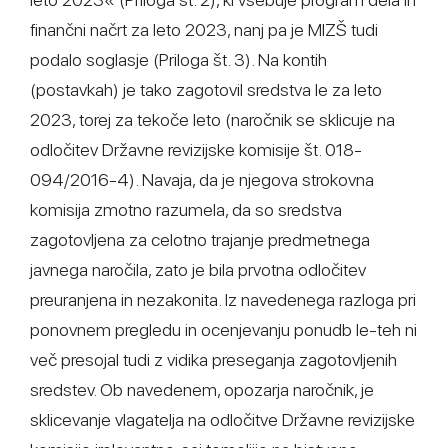
finančni načrt za leto 2023, nanj pa je MIZŠ tudi
podalo soglasje (Priloga št. 3). Na kontih
(postavkah) je tako zagotovil sredstva le za leto
2023, torej za tekoče leto (naročnik se sklicuje na
odločitev Državne revizijske komisije št. 018-
094/2016-4). Navaja, da je njegova strokovna
komisija zmotno razumela, da so sredstva
zagotovljena za celotno trajanje predmetnega
javnega naročila, zato je bila prvotna odločitev
preuranjena in nezakonita. Iz navedenega razloga pri
ponovnem pregledu in ocenjevanju ponudb le-teh ni
več presojal tudi z vidika preseganja zagotovljenih
sredstev. Ob navedenem, opozarja naročnik, je
sklicevanje vlagatelja na odločitve Državne revizijske