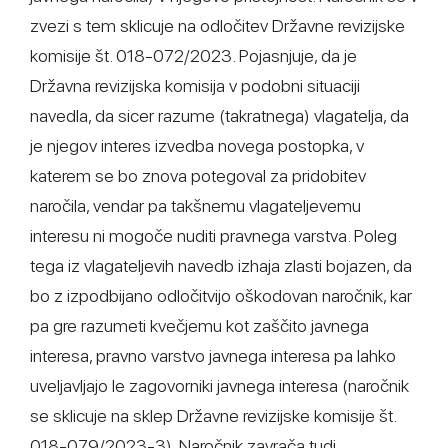
zvezi s tem sklicuje na odločitev Državne revizijske
komisije št. 018-072/2023. Pojasnjuje, da je
Državna revizijska komisija v podobni situaciji
navedla, da sicer razume (takratnega) vlagatelja, da
je njegov interes izvedba novega postopka, v
katerem se bo znova potegoval za pridobitev
naročila, vendar pa takšnemu vlagateljevemu
interesu ni mogoče nuditi pravnega varstva. Poleg
tega iz vlagateljevih navedb izhaja zlasti bojazen, da
bo z izpodbijano odločitvijo oškodovan naročnik, kar
pa gre razumeti kvečjemu kot zaščito javnega
interesa, pravno varstvo javnega interesa pa lahko
uveljavljajo le zagovorniki javnega interesa (naročnik
se sklicuje na sklep Državne revizijske komisije št.
018-079/2023-3). Naročnik zavrača tudi