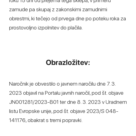
roku 15 dni od prejema tega sklepa, v primeru
zamude pa skupaj z zakonskimi zamudnimi
obrestmi, ki tečejo od prvega dne po poteku roka za
prostovoljno izpolnitev do plačila.
Obrazložitev:
Naročnik je obvestilo o javnem naročilu dne 7. 3.
2023 objavil na Portalu javnih naročil, pod št. objave
JN001281/2023-B01 ter dne 8. 3. 2023 v Uradnem
listu Evropske unije, pod št. objave 2023/S 048-
141176, obakrat s tremi popravki.