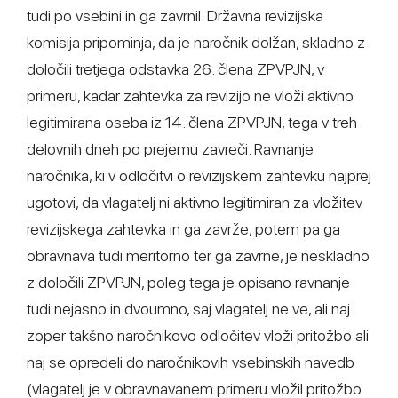
tudi po vsebini in ga zavrnil. Državna revizijska
komisija pripominja, da je naročnik dolžan, skladno z
določili tretjega odstavka 26. člena ZPVPJN, v
primeru, kadar zahtevka za revizijo ne vloži aktivno
legitimirana oseba iz 14. člena ZPVPJN, tega v treh
delovnih dneh po prejemu zavreči. Ravnanje
naročnika, ki v odločitvi o revizijskem zahtevku najprej
ugotovi, da vlagatelj ni aktivno legitimiran za vložitev
revizijskega zahtevka in ga zavrže, potem pa ga
obravnava tudi meritorno ter ga zavrne, je neskladno
z določili ZPVPJN, poleg tega je opisano ravnanje
tudi nejasno in dvoumno, saj vlagatelj ne ve, ali naj
zoper takšno naročnikovo odločitev vloži pritožbo ali
naj se opredeli do naročnikovih vsebinskih navedb
(vlagatelj je v obravnavanem primeru vložil pritožbo