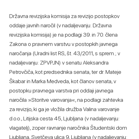
Državna revizijska komisija za revizijo postopkov
oddaje javnih naročil (v nadaljevanju: Državna
revizijska komisija) je na podlagi 39. in 70. člena
Zakona o pravnem varstvu v postopkih javnega
naročanja (Uradni list RS, št. 43/2011, s sprem.; v
nadaljevanju: ZPVPJN) v senatu Aleksandra
Petrovčiča, kot predsednika senata, ter dr. Mateje
Škabar in Marka Medveda, kot članov senata, v
postopku pravnega varstva pri oddaji javnega
naročila »Storitve varovanja«, na podlagi zahtevka
za revizijo, ki ga je vložila družba Valina varovanje
d.o.o., Litijska cesta 45, Ljubljana (v nadaljevanju:
vlagatelj), zoper ravnanje naročnika Študentski dom
Ljubljana, Svetčeva ulica 9, Ljubljana (v nadaljevanju: