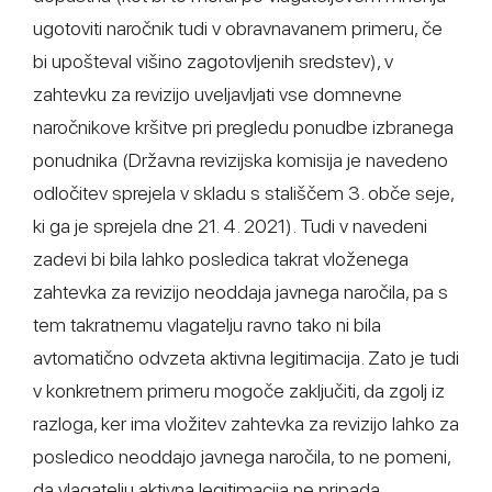
ugotoviti naročnik tudi v obravnavanem primeru, če
bi upošteval višino zagotovljenih sredstev), v
zahtevku za revizijo uveljavljati vse domnevne
naročnikove kršitve pri pregledu ponudbe izbranega
ponudnika (Državna revizijska komisija je navedeno
odločitev sprejela v skladu s stališčem 3. obče seje,
ki ga je sprejela dne 21. 4. 2021). Tudi v navedeni
zadevi bi bila lahko posledica takrat vloženega
zahtevka za revizijo neoddaja javnega naročila, pa s
tem takratnemu vlagatelju ravno tako ni bila
avtomatično odvzeta aktivna legitimacija. Zato je tudi
v konkretnem primeru mogoče zaključiti, da zgolj iz
razloga, ker ima vložitev zahtevka za revizijo lahko za
posledico neoddajo javnega naročila, to ne pomeni,
da vlagatelju aktivna legitimacija ne pripada.