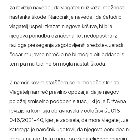
za revizijo navedel, da vlagatelj ni izkazal možnosti
nastanka škode. Naročnik je navedel, da četudi bi
vlagatelj uspel izkazati njegove kršitve, bi bila
njegova ponudba označena kot nedopustna iz
razloga preseganja zagotovljenih sredstev, zaradi
česar mu javno naročilo ne bi moglo biti oddano, s
tem pa mu tudi ne bi mogla nastati škoda.
Z naročnikovim stališčem se ni mogoče strinjati.
Vlagatelj namreč pravilno opozarja, da je njegov
položaj smiselno podoben situaciji, ki jo je Državna
revizijska komisija obravnavala v odločitvi št. 018-
046/2021-40, kjer je zapisala, da mora vlagatelj, za
katerega je naročnik ugotovil, da njegova ponudba ni
dopustna (kot bi to moral po vlagateljevem mnenju