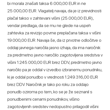
bi morala znašati taksa 6.000,00 EUR in ne
25.000,00 EUR. Vlagatelj navaja, da je iz previdnosti
plačal takso v zahtevani višini (25.000,00 EUR),
vendar predlaga, da se mu ne glede na uspeh
zahtevka za revizijo povrne preplačana taksa v višini
19.000,00 EUR. Navaja še, da iz prvotne odločitve o
oddaji javnega naročila jasno izhaja, da ima naročnik
za predmetno javno naročilo zagotovljena sredstva v
višini 1.245.000,00 EUR brez DDV, predmetno javno
naročilo pa je oddal v izvedbo izbranemu ponudniku,
ki je oddal ponudbo v vrednosti 1.249.316,00 EUR
brez DDV. Naročnik je tako po roku za oddajo
ponudb oziroma po tem, ko se je že seznanil s
ponudbenimi cenami ponudnikov, višino
zagotovljenih sredstev nedopustno prilagodil višini