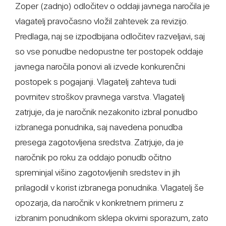
Zoper (zadnjo) odločitev o oddaji javnega naročila je
vlagatelj pravočasno vložil zahtevek za revizijo.
Predlaga, naj se izpodbijana odločitev razveljavi, saj
so vse ponudbe nedopustne ter postopek oddaje
javnega naročila ponovi ali izvede konkurenčni
postopek s pogajanji. Vlagatelj zahteva tudi
povrnitev stroškov pravnega varstva. Vlagatelj
zatrjuje, da je naročnik nezakonito izbral ponudbo
izbranega ponudnika, saj navedena ponudba
presega zagotovljena sredstva. Zatrjuje, da je
naročnik po roku za oddajo ponudb očitno
spreminjal višino zagotovljenih sredstev in jih
prilagodil v korist izbranega ponudnika. Vlagatelj še
opozarja, da naročnik v konkretnem primeru z
izbranim ponudnikom sklepa okvirni sporazum, zato