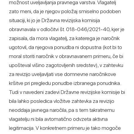
možnost uveljavljanja pravnega varstva. Vlagatelj
zato meni, da je njegov položaj smiselno podoben
situaciji, ki jo je Državna revizijska komisija
obravnavala v odločitvi št. 018-046/2021-40, kjer je
zapisala, da mora vlagatelj, za katerega je naročnik
ugotovil, da njegova ponudba ni dopustna (kot bi to
moral storiti naročnik v obravnavanem primeru, če bi
upošteval višino zagotovljenih sredstev), v zahtevku
za revizijo uveljavljati vse domnevne naročnikove
kršitve pri pregledu ponudbe izbranega ponudnika.
Tudi v navedeni zadevi Državne revizijske komisije bi
bila lahko posledica vložitve zahtevka za revizijo
neoddaja javnega naročila, pa s tem takratnemu
vlagatelju ni bila avtomatično odvzeta aktivna
legitimacija. V konkretnem primeru je tako mogoče