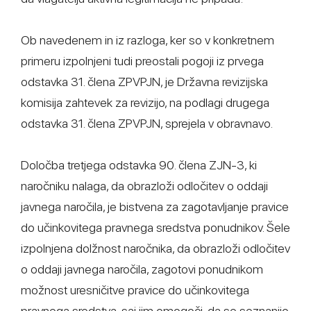
Ob navedenem in iz razloga, ker so v konkretnem
primeru izpolnjeni tudi preostali pogoji iz prvega
odstavka 31. člena ZPVPJN, je Državna revizijska
komisija zahtevek za revizijo, na podlagi drugega
odstavka 31. člena ZPVPJN, sprejela v obravnavo.
Določba tretjega odstavka 90. člena ZJN-3, ki
naročniku nalaga, da obrazloži odločitev o oddaji
javnega naročila, je bistvena za zagotavljanje pravice
do učinkovitega pravnega sredstva ponudnikov. Šele
izpolnjena dolžnost naročnika, da obrazloži odločitev
o oddaji javnega naročila, zagotovi ponudnikom
možnost uresničitve pravice do učinkovitega
pravnega sredstva, saj jim omogoči, da se seznanijo