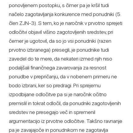
ponovljenem postopku, s čimer pa je kršil tudi
načelo zagotavljanja konkurence med ponudniki (5.
člen ZJN-3). S tem, ko je naročnik v prvotno sprejeti
odločitvi objavil višino zagotovljenih sredstev, pri
čemer je ugotovil, da so jo vsi ponudniki (razen
prvotno izbranega) presegli, je ponudnike tudi
zavedel do te mere, da nekateri izmed njih niso
podaljšali finančnega zavarovanja za resnost
ponudbe v prepričanju, da v nobenem primeru ne
bodo izbrani, ker so predragi. Pri sprejemu
izpodbijane odločitve pa si je naročnik očitno
premislil in tokrat odločil, da ponudniki zagotovljenih
sredstev ne presegajo več in spremenil
argumentacijo iz prvotne odločitve. Takšno ravnanje
pa je zavajajoče in ponudnikom ne zagotavlja