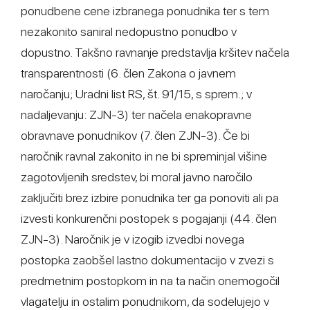
ponudbene cene izbranega ponudnika ter s tem
nezakonito saniral nedopustno ponudbo v
dopustno. Takšno ravnanje predstavlja kršitev načela
transparentnosti (6. člen Zakona o javnem
naročanju; Uradni list RS, št. 91/15, s sprem.; v
nadaljevanju: ZJN-3) ter načela enakopravne
obravnave ponudnikov (7. člen ZJN-3). Če bi
naročnik ravnal zakonito in ne bi spreminjal višine
zagotovljenih sredstev, bi moral javno naročilo
zaključiti brez izbire ponudnika ter ga ponoviti ali pa
izvesti konkurenčni postopek s pogajanji (44. člen
ZJN-3). Naročnik je v izogib izvedbi novega
postopka zaobšel lastno dokumentacijo v zvezi s
predmetnim postopkom in na ta način onemogočil
vlagatelju in ostalim ponudnikom, da sodelujejo v