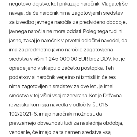
negotovo dejstvo, kot prikazuje naročnik. Vlagatelj še
navaja, da če naročnik nima zagotovljenih sredstev
za izvedbo javnega naročila za predvideno obdobje,
javnega naročila ne more oddati. Poleg tega tudi ni
jasno, zakaj je naročnik v prvotni odločitvi navedel, da
ima za predmetno javno naročilo zagotovljena
sredstva v višini 1.245.000,00 EUR brez DDV, kot je
opredeljeno v sklepu o začetku postopka. Teh
podatkov si naročnik verjetno ni izmislil in če res
nima zagotovljenih sredstev za dve leti, je imel
sredstva v tej višini vsaj rezervirana. Kot je Državna
revizijska komisija navedla v odločitvi št. 018-
192/2021-8, imajo naročniki možnost, da
prevzamejo obveznosti tudi za naslednja obdobja,
vendar le, če imajo za ta namen sredstva vsaj