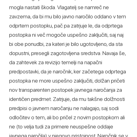
mogla nastati škoda. Vlagatelj se namreč ne
zavzema, da bi mu bilo javno naročilo oddano v tem
odprtem postopku, pač pa zatrjuje le, da odprtega
postopka ni več mogoče uspešno zaključiti, saj naj
bi obe ponudbi, za kateri je bilo ugotovljeno, da sta
dopustni, presegli zagotovljena sredstva. Navaja še,
da zahtevek za revizijo temelji na napačni
predpostavki, da je naročnik, ker začetega odprtega
postopka ne more uspešno zaključiti, dolžan pričeti
nov transparenten postopek javnega naročanja za
identičen predmet. Zatrjuje, da mu takšne dolžnosti
predpisi o javnem naročanju ne nalagajo, saj sodi
odločitev o tem, ali bo pričel z novim postopkom ali
ne (to velja tudi za primere neuspešne oddaje
javnega naročila) v njegovo pristojnost. Naročnik se v