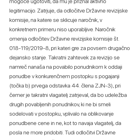
mogoče ugotoviti, da mu je priznal aktivno
legitimacijo. Zatrjuje, da odločitve Državne revizijske
komisije, na katere se sklicuje naročnik, v
konkretnem primeru niso uporabljive. Naročnik
omenja odločitev Državne revizijske komisije št.
018-119/2019-8, pri kateri gre za povsem drugačno
dejansko stanje. Takratni zahtevek za revizijo se
namreč nanaša na povabilo ponudnikom k oddaji
ponudbe v konkurenčnem postopku s pogajanji
(točka b) prvega odstavka 44. člena ZJN-3), pri
čemer je takratni vlagatelj zatrjeval, da bo udeležba
drugih povabljenih ponudnikov, ki ne bi smeli
sodelovati v postopku, vplivalo na oblikovanje
ponudbene cene in ne, kot to navaja vlagatelj, da
posla ne more pridobiti. Tudi odločitvi Državne