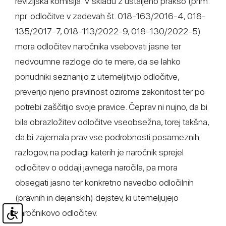
revizijska komisija. V skladu z ustaljeno prakso (prim.
npr. odločitve v zadevah št. 018-163/2016-4, 018-
135/2017-7, 018-113/2022-9, 018-130/2022-5)
mora odločitev naročnika vsebovati jasne ter
nedvoumne razloge do te mere, da se lahko
ponudniki seznanijo z utemeljitvijo odločitve,
preverijo njeno pravilnost oziroma zakonitost ter po
potrebi zaščitijo svoje pravice. Čeprav ni nujno, da bi
bila obrazložitev odločitve vseobsežna, torej takšna,
da bi zajemala prav vse podrobnosti posameznih
razlogov, na podlagi katerih je naročnik sprejel
odločitev o oddaji javnega naročila, pa mora
obsegati jasno ter konkretno navedbo odločilnih
(pravnih in dejanskih) dejstev, ki utemeljujejo
naročnikovo odločitev.