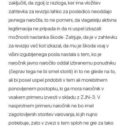
zaključiti, da zgolj iz razloga, ker ima vložitev
zahtevka za revizijo lahko za posledico neoddajo
javnega naročila, to ne pomeni, da vlagatelju aktivna
legitimacija ne pripada in da ni uspel izkazati
možnosti nastanka škode. Zatrjuje, da je v zahtevku
za revizijo več kot izkazal, da mu je škoda vsaj v
višini izgubljenega posla nastala s tem, ko je
naročnik javno naročilo oddal izbranemu ponudniku
(čeprav tega ne bi smel storiti) in to ne glede na to,
ali bi posel uspel pridobiti v tem ali morebitnem
ponovljenem postopku, ki ga mora naročnik v
vsakem primeru izvesti v skladu z ZJN-3. V
nasprotnem primeru naročnik ne bo imel
zagotovljenih storitev varovanja, ki jih nujno
potrebuje, zato v zvezi s tem sploh ne gre za tako