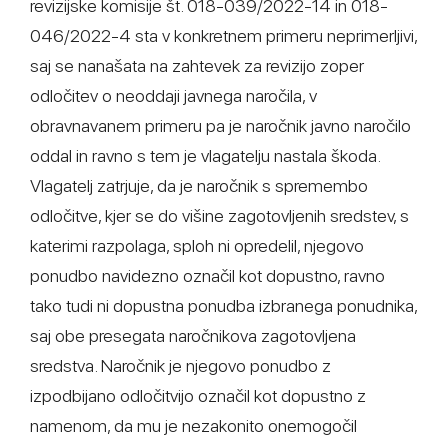
revizijske komisije št. 018-039/2022-14 in 018-
046/2022-4 sta v konkretnem primeru neprimerljivi,
saj se nanašata na zahtevek za revizijo zoper
odločitev o neoddaji javnega naročila, v
obravnavanem primeru pa je naročnik javno naročilo
oddal in ravno s tem je vlagatelju nastala škoda.
Vlagatelj zatrjuje, da je naročnik s spremembo
odločitve, kjer se do višine zagotovljenih sredstev, s
katerimi razpolaga, sploh ni opredelil, njegovo
ponudbo navidezno označil kot dopustno, ravno
tako tudi ni dopustna ponudba izbranega ponudnika,
saj obe presegata naročnikova zagotovljena
sredstva. Naročnik je njegovo ponudbo z
izpodbijano odločitvijo označil kot dopustno z
namenom, da mu je nezakonito onemogočil