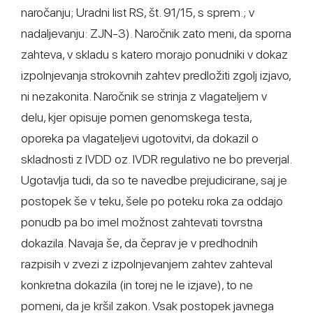
naročanju; Uradni list RS, št. 91/15, s sprem.; v
nadaljevanju: ZJN-3). Naročnik zato meni, da sporna
zahteva, v skladu s katero morajo ponudniki v dokaz
izpolnjevanja strokovnih zahtev predložiti zgolj izjavo,
ni nezakonita. Naročnik se strinja z vlagateljem v
delu, kjer opisuje pomen genomskega testa,
oporeka pa vlagateljevi ugotovitvi, da dokazil o
skladnosti z IVDD oz. IVDR regulativo ne bo preverjal.
Ugotavlja tudi, da so te navedbe prejudicirane, saj je
postopek še v teku, šele po poteku roka za oddajo
ponudb pa bo imel možnost zahtevati tovrstna
dokazila. Navaja še, da čeprav je v predhodnih
razpisih v zvezi z izpolnjevanjem zahtev zahteval
konkretna dokazila (in torej ne le izjave), to ne
pomeni, da je kršil zakon. Vsak postopek javnega