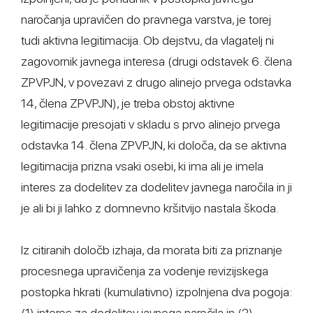
naročanja upravičen do pravnega varstva, je torej
tudi aktivna legitimacija. Ob dejstvu, da vlagatelj ni
zagovornik javnega interesa (drugi odstavek 6. člena
ZPVPJN, v povezavi z drugo alinejo prvega odstavka
14, člena ZPVPJN), je treba obstoj aktivne
legitimacije presojati v skladu s prvo alinejo prvega
odstavka 14. člena ZPVPJN, ki določa, da se aktivna
legitimacija prizna vsaki osebi, ki ima ali je imela
interes za dodelitev za dodelitev javnega naročila in ji
je ali bi ji lahko z domnevno kršitvijo nastala škoda.
Iz citiranih določb izhaja, da morata biti za priznanje
procesnega upravičenja za vodenje revizijskega
postopka hkrati (kumulativno) izpolnjena dva pogoja:
(1) interes za dodelitev javnega naročila in (2)