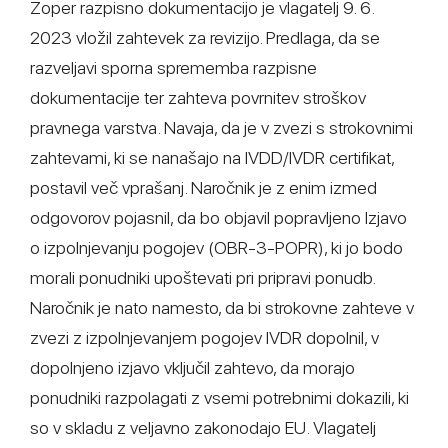
Zoper razpisno dokumentacijo je vlagatelj 9. 6.
2023 vložil zahtevek za revizijo. Predlaga, da se
razveljavi sporna sprememba razpisne
dokumentacije ter zahteva povrnitev stroškov
pravnega varstva. Navaja, da je v zvezi s strokovnimi
zahtevami, ki se nanašajo na IVDD/IVDR certifikat,
postavil več vprašanj. Naročnik je z enim izmed
odgovorov pojasnil, da bo objavil popravljeno Izjavo
o izpolnjevanju pogojev (OBR-3-POPR), ki jo bodo
morali ponudniki upoštevati pri pripravi ponudb.
Naročnik je nato namesto, da bi strokovne zahteve v
zvezi z izpolnjevanjem pogojev IVDR dopolnil, v
dopolnjeno izjavo vključil zahtevo, da morajo
ponudniki razpolagati z vsemi potrebnimi dokazili, ki
so v skladu z veljavno zakonodajo EU. Vlagatelj