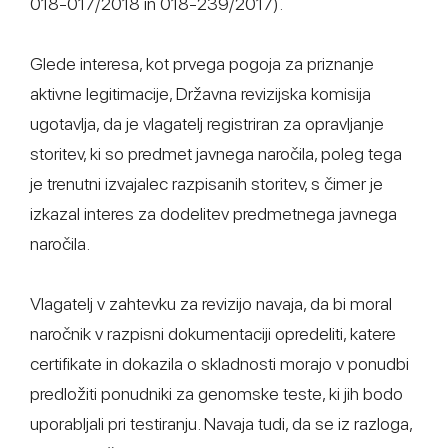
018-017/2018 in 018-239/2017).
Glede interesa, kot prvega pogoja za priznanje
aktivne legitimacije, Državna revizijska komisija
ugotavlja, da je vlagatelj registriran za opravljanje
storitev, ki so predmet javnega naročila, poleg tega
je trenutni izvajalec razpisanih storitev, s čimer je
izkazal interes za dodelitev predmetnega javnega
naročila.
Vlagatelj v zahtevku za revizijo navaja, da bi moral
naročnik v razpisni dokumentaciji opredeliti, katere
certifikate in dokazila o skladnosti morajo v ponudbi
predložiti ponudniki za genomske teste, ki jih bodo
uporabljali pri testiranju. Navaja tudi, da se iz razloga,