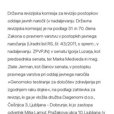
Državna revizijska komisija za revizijo postopkov
oddaje javnih naročil (v nadaljevanju: Državna
revizijska komisija) je na podlagi 31. in 70. člena
Zakona o pravnem varstvu v postopkih javnega
naročanja (Uradni list RS, št. 43/2011, s sprem.; v
nadaljevanju: ZPVPJN) v senatu Igorja Luzarja, kot
predsednika senata, ter Marka Medveda in mag.
Zlate Jerman, kot članov senata, v postopku
pravnega varstva pri oddaji javnega naročila
»Genomsko testiranje za določitev zdravljenja pri
zgodnjem raku dojke«, na podlagi zahtevka za
revizijo, ki ga je vložila družba Diagenomi d.o.o.,
Češnjica 3, Ljubljana - Dobrunje, ki jo zastopa
odvetnik Mitja Lamut, Pražakova ulica 10, Ljubljana (v