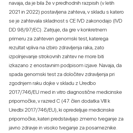
navaja, da je bila že v predhodnih razpisih (v letih
2021 in 2022) postavljena zahteva, v skladu s katero
se je zahtevala skladnost s CE IVD zakonodajo (IVD
DD 98/97/EC). Zatrjuje, da gre v konkretnem
primeru za zahteven genomski test, katerega
rezultat vpliva na izbiro zdravljenja raka, zato
izpolnjevanje strokovnih zahtev ne more biti
izkazano z enostavnim podpisom izjave. Navaja, da
spada genomski test za določitev zdravljenja pri
zgodnjem raku dojke v skladu z Uredbo
2017/746/EU med in vitro diagnostične medicinske
pripomočke, v razred C (47. člen dodatka VIII k
Uredbi 2017/746/EU), ki opredeljuje medicinske
pripomočke, kateri predstavljajo zmerno tveganje za
javno zdravje in visoko tveganje za posameznike.