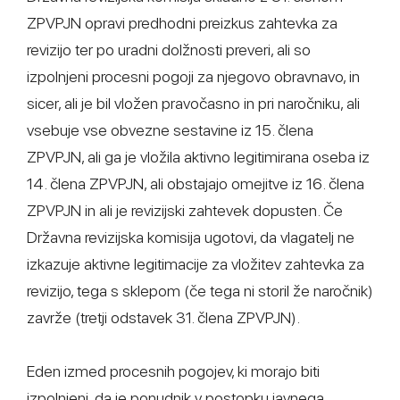
ZPVPJN opravi predhodni preizkus zahtevka za
revizijo ter po uradni dolžnosti preveri, ali so
izpolnjeni procesni pogoji za njegovo obravnavo, in
sicer, ali je bil vložen pravočasno in pri naročniku, ali
vsebuje vse obvezne sestavine iz 15. člena
ZPVPJN, ali ga je vložila aktivno legitimirana oseba iz
14. člena ZPVPJN, ali obstajajo omejitve iz 16. člena
ZPVPJN in ali je revizijski zahtevek dopusten. Če
Državna revizijska komisija ugotovi, da vlagatelj ne
izkazuje aktivne legitimacije za vložitev zahtevka za
revizijo, tega s sklepom (če tega ni storil že naročnik)
zavrže (tretji odstavek 31. člena ZPVPJN).
Eden izmed procesnih pogojev, ki morajo biti
izpolnjeni, da je ponudnik v postopku javnega