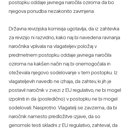
postopku oddaje javnega naročila oziroma da bo
njegova ponudba nezakonito zavrnjena.
Državna revizijska komisija ugotavlja, da iz zahtevka
za revizijo ni razvidno, kako naj bi navedena ravnanja
naročnika vplivala na vlagateljev položaj v
predmetnem postopku oddaje javnega naročila
oziroma na kakšen način naj bi onemogočala in
oteževala njegovo sodelovanje v tem postopku. Iz
vlagateljevih navedb ne izhaja, da zahtev, ki jih je
postavil naročnik v zvezi z EU regulativo, ne bi mogel
izpolniti in da (posledično) v postopku ne bi mogel
sodelovati. Nasprotno. Vlagatelj se zavzema, da bi
naročnik namesto predložitve izjave, da so
genomski testi skladni z EU regulativo, zahteval, da