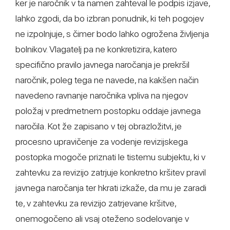
ker je naročnik v ta namen zahteval le podpis izjave,
lahko zgodi, da bo izbran ponudnik, ki teh pogojev
ne izpolnjuje, s čimer bodo lahko ogrožena življenja
bolnikov. Vlagatelj pa ne konkretizira, katero
specifično pravilo javnega naročanja je prekršil
naročnik, poleg tega ne navede, na kakšen način
navedeno ravnanje naročnika vpliva na njegov
položaj v predmetnem postopku oddaje javnega
naročila. Kot že zapisano v tej obrazložitvi, je
procesno upravičenje za vodenje revizijskega
postopka mogoče priznati le tistemu subjektu, ki v
zahtevku za revizijo zatrjuje konkretno kršitev pravil
javnega naročanja ter hkrati izkaže, da mu je zaradi
te, v zahtevku za revizijo zatrjevane kršitve,
onemogočeno ali vsaj oteženo sodelovanje v