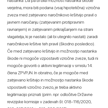
nastanka. Da pa bi bila možnost nastanka škode
verjetna, mora biti podana (vsaj hipotetična) vzročna
zveza med zatrjevano naročnikovo kršitvijo pravil o
javnem naročanju (zatrjevanim protipravnim
ravnanjem) in zatrjevanim prikrajšanjem na strani
vlagatelja, ki je nastalo (ali bi utegnilo nastati) zaradi
naročnikove kršitve teh pravil (škodno posledico).
Če med zatrjevano kršitvijo in možnostjo nastanka
škode ni mogoče vzpostaviti vzročne zveze, tudi ni
mogoče govoriti o aktivni legitimaciji v smislu 14.
člena ZPVPJN. In obratno, če je mogoče med
zatrjevano kršitvijo in možnostjo nastanka škode
vzpostaviti vzročno zvezo, je treba aktivno
legitimacijo priznati (prim. npr. odločitve Državne
revizijske komisije v zadevah št. 018-116/2020,