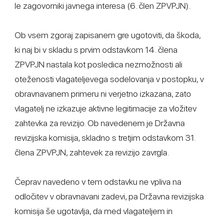
le zagovorniki javnega interesa (6. člen ZPVPJN).
Ob vsem zgoraj zapisanem gre ugotoviti, da škoda,
ki naj bi v skladu s prvim odstavkom 14. člena
ZPVPJN nastala kot posledica nezmožnosti ali
oteženosti vlagateljevega sodelovanja v postopku, v
obravnavanem primeru ni verjetno izkazana, zato
vlagatelj ne izkazuje aktivne legitimacije za vložitev
zahtevka za revizijo. Ob navedenem je Državna
revizijska komisija, skladno s tretjim odstavkom 31.
člena ZPVPJN, zahtevek za revizijo zavrgla.
Čeprav navedeno v tem odstavku ne vpliva na
odločitev v obravnavani zadevi, pa Državna revizijska
komisija še ugotavlja, da med vlagateljem in