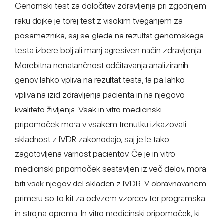
Genomski test za določitev zdravljenja pri zgodnjem
raku dojke je torej test z visokim tveganjem za
posameznika, saj se glede na rezultat genomskega
testa izbere bolj ali manj agresiven način zdravljenja.
Morebitna nenatančnost odčitavanja analiziranih
genov lahko vpliva na rezultat testa, ta pa lahko
vpliva na izid zdravljenja pacienta in na njegovo
kvaliteto življenja. Vsak in vitro medicinski
pripomoček mora v vsakem trenutku izkazovati
skladnost z IVDR zakonodajo, saj je le tako
zagotovljena varnost pacientov. Če je in vitro
medicinski pripomoček sestavljen iz več delov, mora
biti vsak njegov del skladen z IVDR. V obravnavanem
primeru so to kit za odvzem vzorcev ter programska
in strojna oprema. In vitro medicinski pripomoček, ki