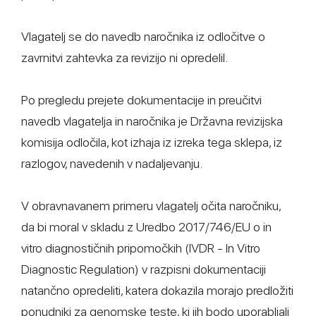
Vlagatelj se do navedb naročnika iz odločitve o
zavrnitvi zahtevka za revizijo ni opredelil.
Po pregledu prejete dokumentacije in preučitvi
navedb vlagatelja in naročnika je Državna revizijska
komisija odločila, kot izhaja iz izreka tega sklepa, iz
razlogov, navedenih v nadaljevanju.
V obravnavanem primeru vlagatelj očita naročniku,
da bi moral v skladu z Uredbo 2017/746/EU o in
vitro diagnostičnih pripomočkih (IVDR - In Vitro
Diagnostic Regulation) v razpisni dokumentaciji
natančno opredeliti, katera dokazila morajo predložiti
ponudniki za genomske teste, ki jih bodo uporabljali