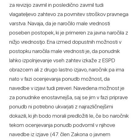
za revizijo zavrnil in posledično zavrnil tudi
vlagateljevo zahtevo za povrnitev stroškov pravnega
varstva. Navaja, da je naročilo male vrednosti
poseben postopek, ki je primeren za javna naročila z
nižjo vrednostjo. Ena izmed dopustnih možnosti v
postopku naročila male vrednosti je, da ponudnik
lahko izpolnjevanje vseh zahtev izkaže z ESPD
obrazcem ali z drugo lastno izjavo, naročnik pa ima
nato v fazi ocenjevanja ponudb možnost, da
navedbe v izjavi tudi preveri. Navedena možnost je
za ponudnike enostavnejša, saj se jim v fazi priprave
ponudb ni potrebno ukvarjati z najrazličnejšimi
dokazili, ki jih bodo morali predložiti le, če bo naročnik
tekom ocenjevanja ponudb podvomil v njihove
navedbe iz izjave (47. člen Zakona o javnem