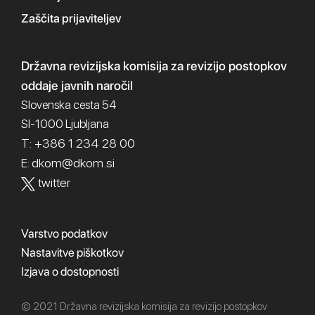
Zaščita prijaviteljev
Državna revizijska komisija
za revizijo postopkov
oddaje javnih naročil
Slovenska cesta 54
SI-1000 Ljubljana
T: +386 1 234 28 00
dkom@dkom.si
E:
twitter
Varstvo podatkov
Nastavitve piškotkov
Izjava o dostopnosti
© 2021 Državna revizijska komisija za revizijo postopkov