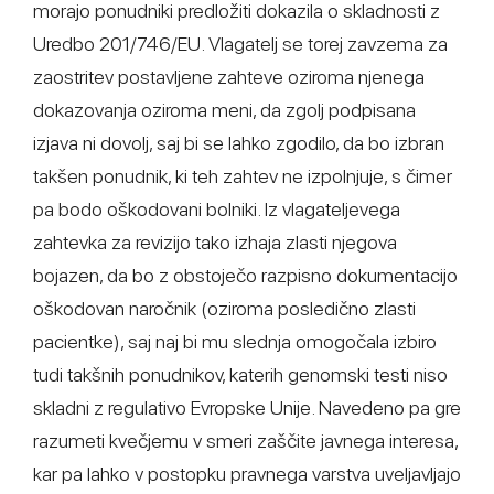
morajo ponudniki predložiti dokazila o skladnosti z
Uredbo 201/746/EU. Vlagatelj se torej zavzema za
zaostritev postavljene zahteve oziroma njenega
dokazovanja oziroma meni, da zgolj podpisana
izjava ni dovolj, saj bi se lahko zgodilo, da bo izbran
takšen ponudnik, ki teh zahtev ne izpolnjuje, s čimer
pa bodo oškodovani bolniki. Iz vlagateljevega
zahtevka za revizijo tako izhaja zlasti njegova
bojazen, da bo z obstoječo razpisno dokumentacijo
oškodovan naročnik (oziroma posledično zlasti
pacientke), saj naj bi mu slednja omogočala izbiro
tudi takšnih ponudnikov, katerih genomski testi niso
skladni z regulativo Evropske Unije. Navedeno pa gre
razumeti kvečjemu v smeri zaščite javnega interesa,
kar pa lahko v postopku pravnega varstva uveljavljajo