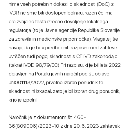
nima vseh potrebnih dokazil o skladnosti (DoC) z
IVDR ne sme biti dostopen bolniku, razen če ima
proizvajalec testa izrecno dovoljenje lokalnega
regulatorja (to je Javne agencije Republike Slovenije
za zdravila in medicinske pripomočke). Vlagatelj še
navaja, da je bil v predhodnih razpisih med zahteve
uvrščen tudi pogoj skladnosti s CE IVD zakonodajo
(takrat IVDD 98/79/EC) Pri razpisu, ki je bil leta 2022
objavljen na Portalu javnih naročil pod št. objave
JN001118/2022, prvotno izbran ponudnik te
skladnosti ni izkazal, zato je bil izbran drug ponudnik,
ki jo je izpolnil.
Naročnik je z dokumentom št. 460-
36(809006)/2023-10 z dne 20. 6. 2023 zahtevek