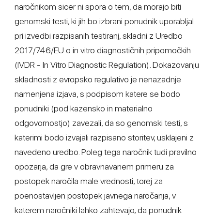
naročnikom sicer ni spora o tem, da morajo biti
genomski testi, ki jih bo izbrani ponudnik uporabljal
pri izvedbi razpisanih testiranj, skladni z Uredbo
2017/746/EU o in vitro diagnostičnih pripomočkih
(IVDR - In Vitro Diagnostic Regulation). Dokazovanju
skladnosti z evropsko regulativo je nenazadnje
namenjena izjava, s podpisom katere se bodo
ponudniki (pod kazensko in materialno
odgovornostjo) zavezali, da so genomski testi, s
katerimi bodo izvajali razpisano storitev, usklajeni z
navedeno uredbo. Poleg tega naročnik tudi pravilno
opozarja, da gre v obravnavanem primeru za
postopek naročila male vrednosti, torej za
poenostavljen postopek javnega naročanja, v
katerem naročniki lahko zahtevajo, da ponudnik