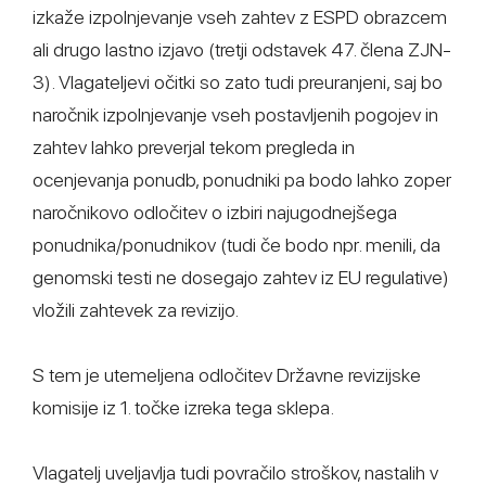
izkaže izpolnjevanje vseh zahtev z ESPD obrazcem
ali drugo lastno izjavo (tretji odstavek 47. člena ZJN-
3). Vlagateljevi očitki so zato tudi preuranjeni, saj bo
naročnik izpolnjevanje vseh postavljenih pogojev in
zahtev lahko preverjal tekom pregleda in
ocenjevanja ponudb, ponudniki pa bodo lahko zoper
naročnikovo odločitev o izbiri najugodnejšega
ponudnika/ponudnikov (tudi če bodo npr. menili, da
genomski testi ne dosegajo zahtev iz EU regulative)
vložili zahtevek za revizijo.
S tem je utemeljena odločitev Državne revizijske
komisije iz 1. točke izreka tega sklepa.
Vlagatelj uveljavlja tudi povračilo stroškov, nastalih v