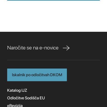
Naročite se na e-novice
Iskalnik po odločitvah DKOM
Katalog IJZ
Odločitve Sodišča EU
eRevizija