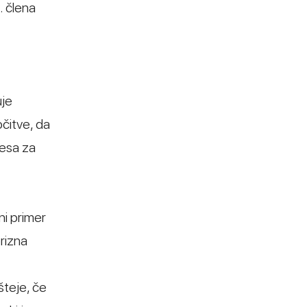
. člena
uje
očitve, da
resa za
ni primer
prizna
šteje, če