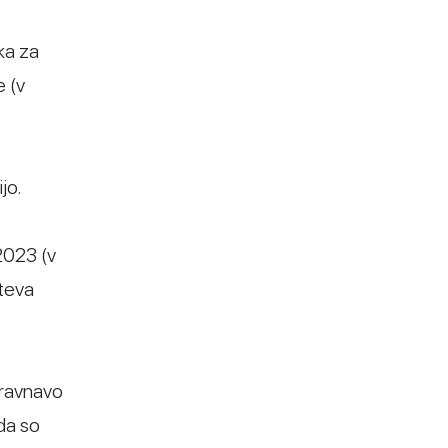
ka za
e (v
jo.
 2023 (v
hteva
bravnavo
da so