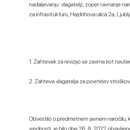
nadaljevanju: vlagatelj), zoper ravnanje nar
za infrastrukturo, Hajdrihova ulica 2a, Ljub
1. Zahtevek za revizijo se zavrne kot neute
2. Zahteva vlagatelja za povrnitev strošk
Obvestilo o predmetnem javnem naročilu, k
vrednosti, je bilo dne 26. 8. 2022 objavlj