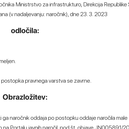
očnika Ministrstvo za infrastrukturo, Direkcija Republike
ljana (v nadaljevanju: naročnik), dne 23. 3. 2023
odločila:
meljen.
ov postopka pravnega varstva se zavrne.
Obrazložitev:
i ga naročnik oddaja po postopku oddaje naročila male
eno na Portalu javnih naročil, pod št. objave JN005891/