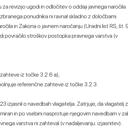
 za revizijo ugodi in odločitev o oddaji javnega naročila
e izbranega ponudnika ni ravnal skladno z določbami
očila in Zakona o javnem naročanju (Uradni list RS, št. 
di povračilo stroškov postopka pravnega varstva (v
 zahteve iz točke 3.2.6 a);
olnjuje referenčne zahteve iz točke 3.2.3.
23 izjasnil o navedbah vlagatelja. Zatrjuje, da vlagatelj 
gitimiran in po vsebini nasprotuje njegovim navedbam v z
vnega varstva ni zahteval (v nadaljevanju: izjasnitev).