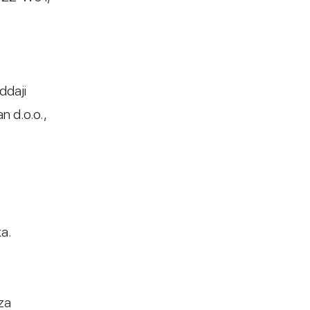
ddaji
n d.o.o.,
a.
 za