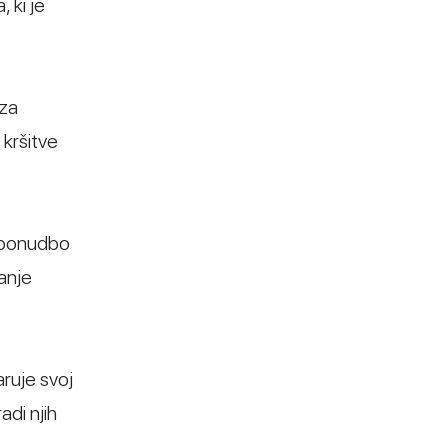
 ki je
 za
 kršitve
l ponudbo
anje
aruje svoj
adi njih