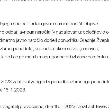
dnjega dne na Portalu javnih naročil, pod št. objave
oddaji javnega naročila (v nadaljevanju: odločitev o o
predmetno javno naročilo dodelil ponudniku Gradnje Žvepla
 izbrani ponudnik), ki je oddal ekonomsko (cenovno)
 so bile po merilih manj ugodne od izbrane naročnik ni
1. 1. 2023 zahteval vpogled v ponudbo izbranega ponudnik
e 16. 1. 2023.
e vlagatelj pravočasno, dne 18. 1. 2023, vložil Zahtevek