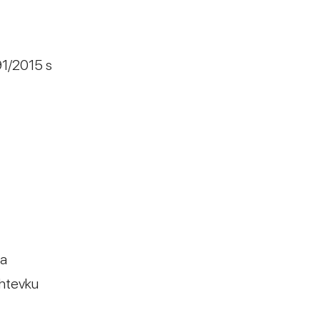
91/2015 s
za
ahtevku