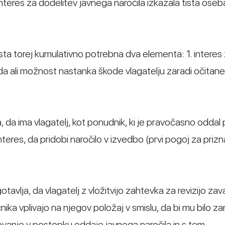
teres za dodelitev javnega naročila izkazala tista oseba,
 sta torej kumulativno potrebna dva elementa: 1. interes
oda ali možnost nastanka škode vlagatelju zaradi očitane
ja, da ima vlagatelj, kot ponudnik, ki je pravočasno odda
eres, da pridobi naročilo v izvedbo (prvi pogoj za prizn
avlja, da vlagatelj z vložitvijo zahtevka za revizijo zav
nika vplivajo na njegov položaj v smislu, da bi mu bilo zar
anje v postopku oddaje javnega naročila in s tem