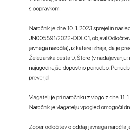
s popravkom.
Naročnik je dne 10. 1. 2023 sprejel in nasle
JN005891/2022-ODL01, objavil Odločitev o 
javnega naročila), iz katere izhaja, da je 
Železarska cesta 9, Štore (v nadaljevanju:
najugodnejšo dopustno ponudbo. Ponudb, ki
preverjal.
Vlagatelj je pri naročniku z vlogo z dne 1
Naročnik je vlagatelju vpogled omogočil dn
Zoper odločitev o oddaji javnega naročila j