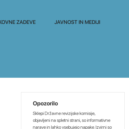
KOVNE ZADEVE
JAVNOST IN MEDIJI
Opozorilo
Sklepi Državne revizijske komisije,
objavljeni na spletni strani, so informativne
narave in lahko vsebujejo napake. Izvirni so