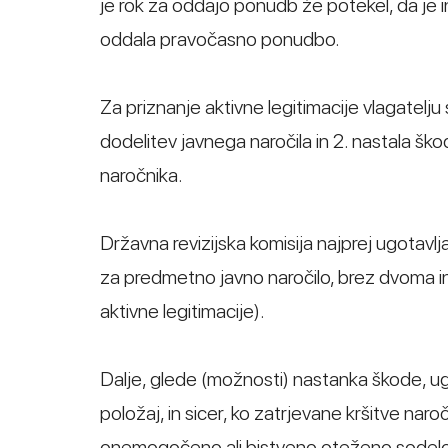
je rok za oddajo ponudb že potekel, da je in
oddala pravočasno ponudbo.
Za priznanje aktivne legitimacije vlagatelju
dodelitev javnega naročila in 2. nastala šk
naročnika.
Državna revizijska komisija najprej ugotavl
za predmetno javno naročilo, brez dvoma int
aktivne legitimacije).
Dalje, glede (možnosti) nastanka škode, ugot
položaj, in sicer, ko zatrjevane kršitve naroč
onemogočeno ali bistveno oteženo sodelov