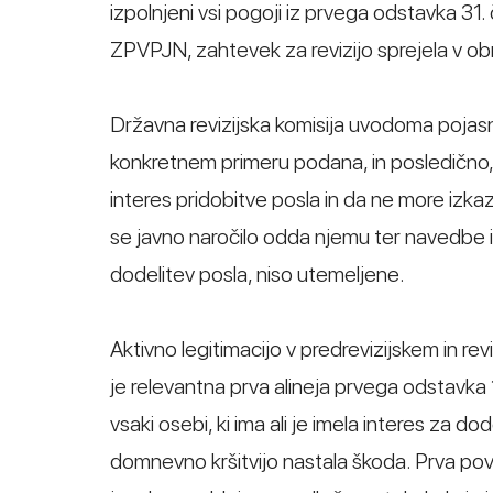
izpolnjeni vsi pogoji iz prvega odstavka 31
ZPVPJN, zahtevek za revizijo sprejela v o
Državna revizijska komisija uvodoma pojasnjuj
konkretnem primeru podana, in posledično, 
interes pridobitve posla in da ne more izkaz
se javno naročilo odda njemu ter navedbe i
dodelitev posla, niso utemeljene.
Aktivno legitimacijo v predrevizijskem in r
je relevantna prva alineja prvega odstavka 
vsaki osebi, ki ima ali je imela interes za dode
domnevno kršitvijo nastala škoda. Prva po