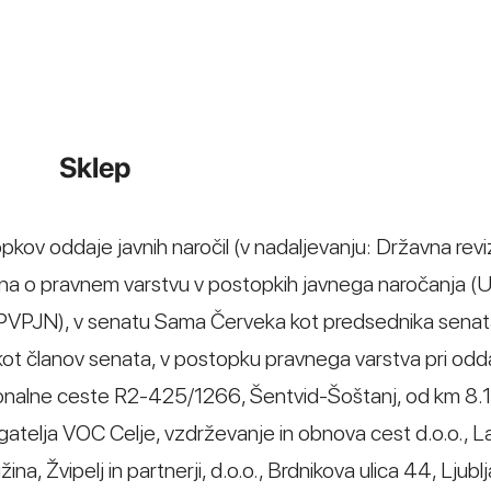
Sklep
opkov oddaje javnih naročil (v nadaljevanju: Državna revi
kona o pravnem varstvu v postopkih javnega naročanja (Ur
 ZPVPJN), v senatu Sama Červeka kot predsednika senat
t članov senata, v postopku pravnega varstva pri odda
ionalne ceste R2-425/1266, Šentvid-Šoštanj, od km 8
agatelja VOC Celje, vzdrževanje in obnova cest d.o.o., L
a, Žvipelj in partnerji, d.o.o., Brdnikova ulica 44, Ljubl