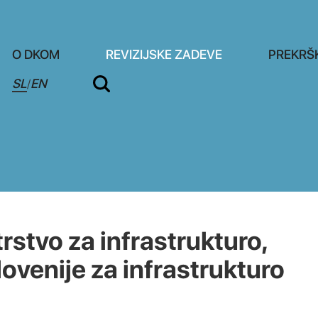
O DKOM
REVIZIJSKE ZADEVE
PREKRŠ
SL
EN
/
stvo za infrastrukturo,
lovenije za infrastrukturo