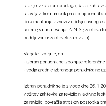
revizijo, v katerem predlaga, da se zahtevku
razveljavi, ker naročnik pri presoji ponudb
dokumentacije v zvezi z oddajo javnega nar
sprem.; v nadaljevanju: ZJN-3); zahteva tu
nadaljevanju: zahtevek za revizijo).
Vlagatelj zatrjuje, da
- izbrani ponudnik ne izpolnjuje referenčne
- vodja gradnje izbranega ponudnika ne izp
Izbrani ponudnik se je z vlogo dne 26. 1. 20
vložitev zahtevka za revizijo ni aktivno le
za revizijo; povračila stroškov postopka pra