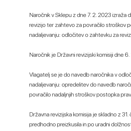
Naročnik v Sklepu z dne 7. 2. 2023 izraža d
revizijo ter zahtevo za povračilo stroško
nadaljevanju: odločitev o zahtevku za revizi
Naročnik je Državni revizijski komisiji dne 
Vlagatelj se je do navedb naročnika v odloči
nadaljevanju: opredelitev do navedb naročni
povračilo nadaljnjih stroškov postopka pra
Državna revizijska komisija je skladno z 3
predhodno preizkusila in po uradni dolžnost