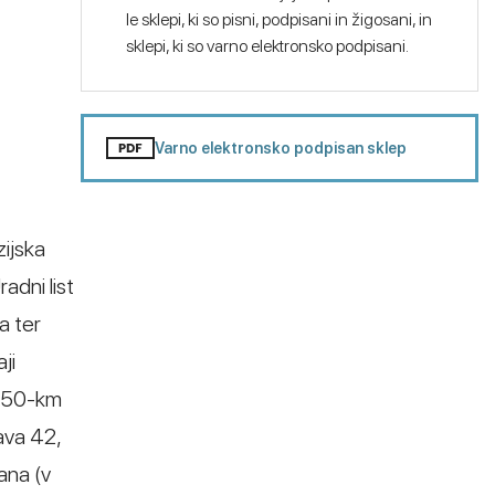
le sklepi, ki so pisni, podpisani in žigosani, in
sklepi, ki so varno elektronsko podpisani.
Varno elektronsko podpisan sklep
zijska
adni list
a ter
ji
.150-km
ava 42,
jana (v