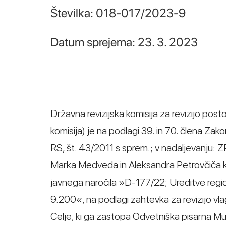
Številka: 018-017/2023-9
Datum sprejema: 23. 3. 2023
Državna revizijska komisija za revizijo post
komisija) je na podlagi 39. in 70. člena Za
RS, št. 43/2011 s sprem.; v nadaljevanju:
Marka Medveda in Aleksandra Petrovčiča ko
javnega naročila »D-177/22; Ureditve reg
9.200«, na podlagi zahtevka za revizijo vl
Celje, ki ga zastopa Odvetniška pisarna Mužin