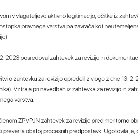
vom v vlagateljevo aktivno legitimacijo, očitke iz zahtev
v postopka pravnega varstva pa zavrača kot neutemeljen
jo).
6. 2. 2023 posredoval zahtevek za revizijo in dokumentaci
tvi o zahtevku za revizijo opredelil z vlogo z dne 13. 2.
ka). Vztraja pri navedbah iz zahtevka za revizijo in za
vnega varstva.
1. členom ZPVPJN zahtevek za revizijo pred meritorno o
i preverila obstoj procesnih predpostavk. Ugotovila je, 