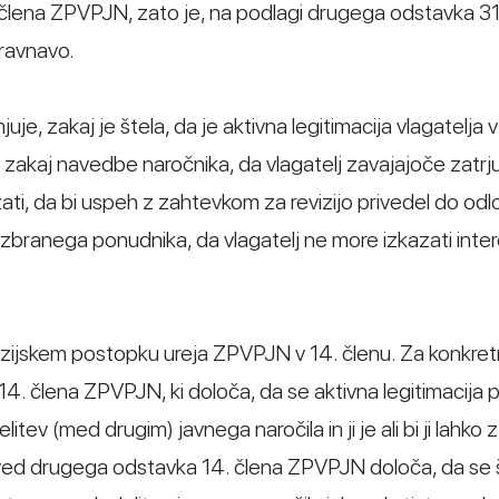
. člena ZPVPJN, zato je, na podlagi drugega odstavka 31
bravnavo.
e, zakaj je štela, da je aktivna legitimacija vlagatelja v
zakaj navedbe naročnika, da vlagatelj zavajajoče zatrj
ati, da bi uspeh z zahtevkom za revizijo privedel do odl
zbranega ponudnika, da vlagatelj ne more izkazati inte
evizijskem postopku ureja ZPVPJN v 14. členu. Za konkret
14. člena ZPVPJN, ki določa, da se aktivna legitimacija 
litev (med drugim) javnega naročila in ji je ali bi ji lahko z
ved drugega odstavka 14. člena ZPVPJN določa, da se 