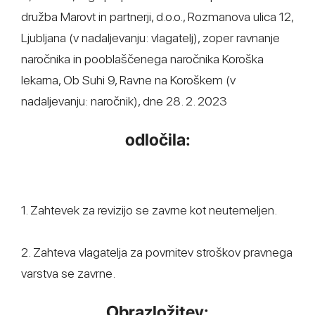
družba Marovt in partnerji, d.o.o., Rozmanova ulica 12,
Ljubljana (v nadaljevanju: vlagatelj), zoper ravnanje
naročnika in pooblaščenega naročnika Koroška
lekarna, Ob Suhi 9, Ravne na Koroškem (v
nadaljevanju: naročnik), dne 28. 2. 2023
odločila:
1. Zahtevek za revizijo se zavrne kot neutemeljen.
2. Zahteva vlagatelja za povrnitev stroškov pravnega
varstva se zavrne.
Obrazložitev: