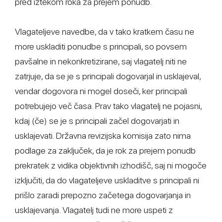
pred iztekom roka za prejem ponudb.
Vlagateljeve navedbe, da v tako kratkem času ne
more uskladiti ponudbe s principali, so povsem
pavšalne in nekonkretizirane, saj vlagatelj niti ne
zatrjuje, da se je s principali dogovarjal in usklajeval,
vendar dogovora ni mogel doseči, ker principali
potrebujejo več časa. Prav tako vlagatelj ne pojasni,
kdaj (če) se je s principali začel dogovarjati in
usklajevati. Državna revizijska komisija zato nima
podlage za zaključek, da je rok za prejem ponudb
prekratek z vidika objektivnih izhodišč, saj ni mogoče
izključiti, da do vlagateljeve uskladitve s principali ni
prišlo zaradi prepozno začetega dogovarjanja in
usklajevanja. Vlagatelj tudi ne more uspeti z