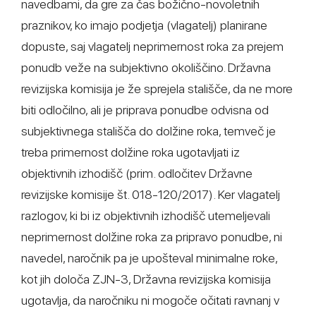
navedbami, da gre za čas božično-novoletnih
praznikov, ko imajo podjetja (vlagatelj) planirane
dopuste, saj vlagatelj neprimernost roka za prejem
ponudb veže na subjektivno okoliščino. Državna
revizijska komisija je že sprejela stališče, da ne more
biti odločilno, ali je priprava ponudbe odvisna od
subjektivnega stališča do dolžine roka, temveč je
treba primernost dolžine roka ugotavljati iz
objektivnih izhodišč (prim. odločitev Državne
revizijske komisije št. 018-120/2017). Ker vlagatelj
razlogov, ki bi iz objektivnih izhodišč utemeljevali
neprimernost dolžine roka za pripravo ponudbe, ni
navedel, naročnik pa je upošteval minimalne roke,
kot jih določa ZJN-3, Državna revizijska komisija
ugotavlja, da naročniku ni mogoče očitati ravnanj v