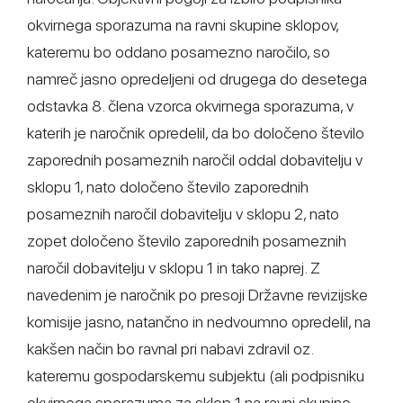
okvirnega sporazuma na ravni skupine sklopov,
kateremu bo oddano posamezno naročilo, so
namreč jasno opredeljeni od drugega do desetega
odstavka 8. člena vzorca okvirnega sporazuma, v
katerih je naročnik opredelil, da bo določeno število
zaporednih posameznih naročil oddal dobavitelju v
sklopu 1, nato določeno število zaporednih
posameznih naročil dobavitelju v sklopu 2, nato
zopet določeno število zaporednih posameznih
naročil dobavitelju v sklopu 1 in tako naprej. Z
navedenim je naročnik po presoji Državne revizijske
komisije jasno, natančno in nedvoumno opredelil, na
kakšen način bo ravnal pri nabavi zdravil oz.
kateremu gospodarskemu subjektu (ali podpisniku
okvirnega sporazuma za sklop 1 na ravni skupine