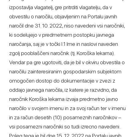
izpostavlja vlagatelj, gre pritrditi vlagatelju, da v
obvestilu o naročilu, objavljenim na Portalu javnih
naročil dne 31. 10. 2022, niso navedeni vsi naročniki,
ki sodelujejo v predmetnem postopku javnega
naročanja, saj je v točki I.1 Ime in naslovi naveden
zgolj pooblaščeni naročnik (tj. Koroška lekarna).
Vendar pa gre ugotoviti, da je bil v okviru obvestila o
naročilu zainteresiranim gospodarskim subjektom
omogočen dostop do dokumentacije v zvezi z
oddajo javnega naročila, iz katere je razvidno, da
naročnik Koroška lekarna izvaja predmetno javno
naročilo v svojem imenu in za svoj račun ter v imenu
in za račun desetih (10) posameznih naročnikov –
vsi posamezni naročniki so tudi izrecno navedeni.
Poleg tega je bil dne 15. 12. 2022 na Portalu javnih