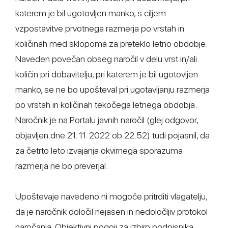
katerem je bil ugotovljen manko, s ciljem
vzpostavitve prvotnega razmerja po vrstah in
količinah med sklopoma za preteklo letno obdobje.
Naveden povečan obseg naročil v delu vrst in/ali
količin pri dobavitelju, pri katerem je bil ugotovljen
manko, se ne bo upošteval pri ugotavljanju razmerja
po vrstah in količinah tekočega letnega obdobja.
Naročnik je na Portalu javnih naročil (glej odgovor,
objavljen dne 21. 11. 2022 ob 22.52) tudi pojasnil, da
za četrto leto izvajanja okvirnega sporazuma
razmerja ne bo preverjal.
Upoštevaje navedeno ni mogoče pritrditi vlagatelju,
da je naročnik določil nejasen in nedoločljiv protokol
naročanja. Objektivni pogoji za izbiro podpisnika