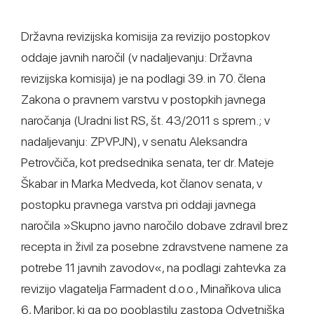
Državna revizijska komisija za revizijo postopkov
oddaje javnih naročil (v nadaljevanju: Državna
revizijska komisija) je na podlagi 39. in 70. člena
Zakona o pravnem varstvu v postopkih javnega
naročanja (Uradni list RS, št. 43/2011 s sprem.; v
nadaljevanju: ZPVPJN), v senatu Aleksandra
Petrovčiča, kot predsednika senata, ter dr. Mateje
Škabar in Marka Medveda, kot članov senata, v
postopku pravnega varstva pri oddaji javnega
naročila »Skupno javno naročilo dobave zdravil brez
recepta in živil za posebne zdravstvene namene za
potrebe 11 javnih zavodov«, na podlagi zahtevka za
revizijo vlagatelja Farmadent d.o.o., Minařikova ulica
6, Maribor, ki ga po pooblastilu zastopa Odvetniška