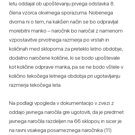
letu oddajal ob upoštevanju prvega odstavka 8.
člena vzorca okvirnega sporazuma. Nobenega
dvoma ni o tem, na kakšen način se bo odpravljal
morebitni manko – naročnik bo naročal z namenom
vzpostavitve prvotnega razmerja po vrstah in
količinah med sklopoma za preteklo letno obdobje,
dodatno naročene količine, ki se bodo upoštevale
kot količine odprave manka, pa se ne bodo vštele v
količino tekočega letnega obdobja pri ugotavljanju
razmerja tekočega leta.
Na podlagi vpogleda v dokumentacijo v zvezi z
oddajo javnega naročila gre ugotoviti, da je predmet
javnega naročila razdeljen na 66 sklopov, in sicer je
na ravni vsakega posameznega naročnika (11)