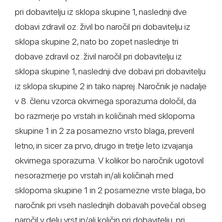
pri dobavitelju iz sklopa skupine 1, naslednji dve
dobavi zdravil oz. živil bo naročil pri dobavitelju iz
sklopa skupine 2, nato bo zopet naslednje tri
dobave zdravil oz. živil naročil pri dobavitelju iz
sklopa skupine 1, naslednji dve dobavi pri dobavitelju
iz sklopa skupine 2 in tako naprej. Naročnik je nadalje
v 8. členu vzorca okvirnega sporazuma določil, da
bo razmerje po vrstah in količinah med sklopoma
skupine 1 in 2 za posamezno vrsto blaga, preveril
letno, in sicer za prvo, drugo in tretje leto izvajanja
okvirnega sporazuma. V kolikor bo naročnik ugotovil
nesorazmerje po vrstah in/ali količinah med
sklopoma skupine 1 in 2 posamezne vrste blaga, bo
naročnik pri vseh naslednjih dobavah povečal obseg
naročil v delu vrst in/ali količin pri dobavitelju, pri