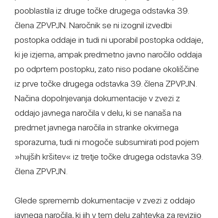
pooblastila iz druge točke drugega odstavka 39.
člena ZPVPJN. Naročnik se ni izognil izvedbi
postopka oddaje in tudi ni uporabil postopka oddaje,
ki je izjema, ampak predmetno javno naročilo oddaja
po odprtem postopku, zato niso podane okoliščine
iz prve točke drugega odstavka 39. člena ZPVPJN.
Načina dopolnjevanja dokumentacije v zvezi z
oddajo javnega naročila v delu, ki se nanaša na
predmet javnega naročila in stranke okvirnega
sporazuma, tudi ni mogoče subsumirati pod pojem
»hujših kršitev« iz tretje točke drugega odstavka 39.
člena ZPVPJN.
Glede sprememb dokumentacije v zvezi z oddajo
javnega naročila, ki jih v tem delu zahtevka za revizijo