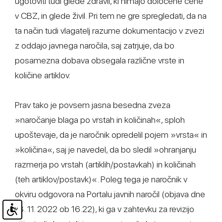
ugotoviti tudi glede zdravil, ki nimajo določene cene
v CBZ, in glede živil. Pri tem ne gre spregledati, da na
ta način tudi vlagatelj razume dokumentacijo v zvezi
z oddajo javnega naročila, saj zatrjuje, da bo
posamezna dobava obsegala različne vrste in
količine artiklov.
Prav tako je povsem jasna besedna zveza
»naročanje blaga po vrstah in količinah«, sploh
upoštevaje, da je naročnik opredelil pojem »vrsta« in
»količina«, saj je navedel, da bo sledil »ohranjanju
razmerja po vrstah (artiklih/postavkah) in količinah
(teh artiklov/postavk)«. Poleg tega je naročnik v
okviru odgovora na Portalu javnih naročil (objava dne
18. 11. 2022 ob 16.22), ki ga v zahtevku za revizijo