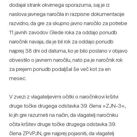
dodajal strank okvirnega sporazuma, saj je iz
naslova javnega naročila in razpisne dokumentacije
razvidno, da gre za skupno javno naročilo za potrebe
11 javnih zavodov. Glede roka za oddajo ponudb
naročnik navaja, da je bil rok za oddajo ponudb
najprej 38 dni od datuma, ko je bilo poslano v objavo
obvestilo o javnem naročilu, nato pa je naročnik rok
za prejem ponudb podaljšal še več kot za en
mesec.
V zvezi z vlagateljevimi očitki o naročnikovi kršitvi
druge točke drugega odstavka 39. člena »ZJN-3«,
ki jih gre razumeti na način, da vlagatelj naročniku
očita kršitev druge točke drugega odstavka 39.
člena ZPVPJN, gre najprej pojasniti, da vlagatelj