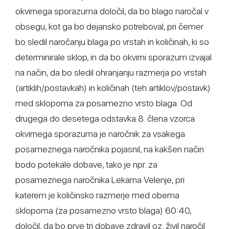
okvirnega sporazuma določil, da bo blago naročal v
obsegu, kot ga bo dejansko potreboval, pri čemer
bo sledil naročanju blaga po vrstah in količinah, ki so
determinirale sklop, in da bo okvirni sporazum izvajal
na način, da bo sledil ohranjanju razmerja po vrstah
(artiklih/postavkah) in količinah (teh artiklov/postavk)
med sklopoma za posamezno vrsto blaga. Od
drugega do desetega odstavka 8. člena vzorca
okvirnega sporazuma je naročnik za vsakega
posameznega naročnika pojasnil, na kakšen način
bodo potekale dobave, tako je npr. za
posameznega naročnika Lekarna Velenje, pri
katerem je količinsko razmerje med obema
sklopoma (za posamezno vrsto blaga) 60:40,
določil, da bo prve tri dobave zdravil oz. živil naročil