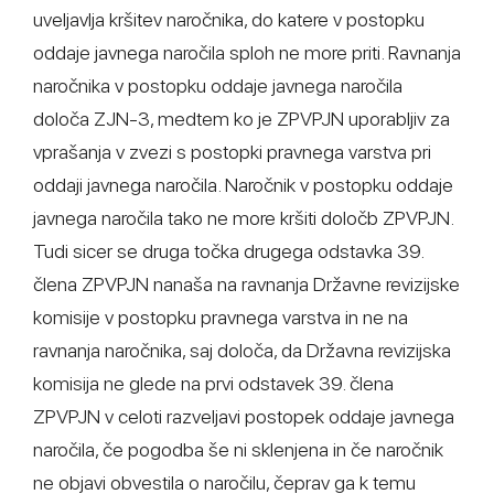
uveljavlja kršitev naročnika, do katere v postopku
oddaje javnega naročila sploh ne more priti. Ravnanja
naročnika v postopku oddaje javnega naročila
določa ZJN-3, medtem ko je ZPVPJN uporabljiv za
vprašanja v zvezi s postopki pravnega varstva pri
oddaji javnega naročila. Naročnik v postopku oddaje
javnega naročila tako ne more kršiti določb ZPVPJN.
Tudi sicer se druga točka drugega odstavka 39.
člena ZPVPJN nanaša na ravnanja Državne revizijske
komisije v postopku pravnega varstva in ne na
ravnanja naročnika, saj določa, da Državna revizijska
komisija ne glede na prvi odstavek 39. člena
ZPVPJN v celoti razveljavi postopek oddaje javnega
naročila, če pogodba še ni sklenjena in če naročnik
ne objavi obvestila o naročilu, čeprav ga k temu