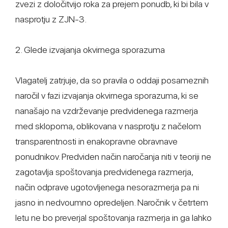
zvezi z določitvijo roka za prejem ponudb, ki bi bila v
nasprotju z ZJN-3.
2. Glede izvajanja okvirnega sporazuma
Vlagatelj zatrjuje, da so pravila o oddaji posameznih
naročil v fazi izvajanja okvirnega sporazuma, ki se
nanašajo na vzdrževanje predvidenega razmerja
med sklopoma, oblikovana v nasprotju z načelom
transparentnosti in enakopravne obravnave
ponudnikov. Predviden način naročanja niti v teoriji ne
zagotavlja spoštovanja predvidenega razmerja,
način odprave ugotovljenega nesorazmerja pa ni
jasno in nedvoumno opredeljen. Naročnik v četrtem
letu ne bo preverjal spoštovanja razmerja in ga lahko