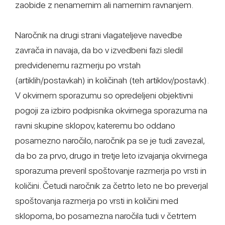
zaobide z nenamernim ali namernim ravnanjem.
Naročnik na drugi strani vlagateljeve navedbe
zavrača in navaja, da bo v izvedbeni fazi sledil
predvidenemu razmerju po vrstah
(artiklih/postavkah) in količinah (teh artiklov/postavk).
V okvirnem sporazumu so opredeljeni objektivni
pogoji za izbiro podpisnika okvirnega sporazuma na
ravni skupine sklopov, kateremu bo oddano
posamezno naročilo, naročnik pa se je tudi zavezal,
da bo za prvo, drugo in tretje leto izvajanja okvirnega
sporazuma preveril spoštovanje razmerja po vrsti in
količini. Četudi naročnik za četrto leto ne bo preverjal
spoštovanja razmerja po vrsti in količini med
sklopoma, bo posamezna naročila tudi v četrtem