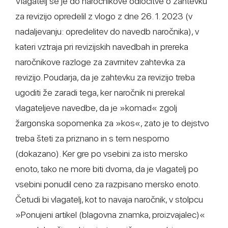
Vlagatelj se je do naročnikove odločitve o zahtevku
za revizijo opredelil z vlogo z dne 26. 1. 2023 (v
nadaljevanju: opredelitev do navedb naročnika), v
kateri vztraja pri revizijskih navedbah in prereka
naročnikove razloge za zavrnitev zahtevka za
revizijo. Poudarja, da je zahtevku za revizijo treba
ugoditi že zaradi tega, ker naročnik ni prerekal
vlagateljeve navedbe, da je »komad« zgolj
žargonska sopomenka za »kos«, zato je to dejstvo
treba šteti za priznano in s tem nesporno
(dokazano). Ker gre po vsebini za isto mersko
enoto, tako ne more biti dvoma, da je vlagatelj po
vsebini ponudil ceno za razpisano mersko enoto.
Četudi bi vlagatelj, kot to navaja naročnik, v stolpcu
»Ponujeni artikel (blagovna znamka, proizvajalec)«