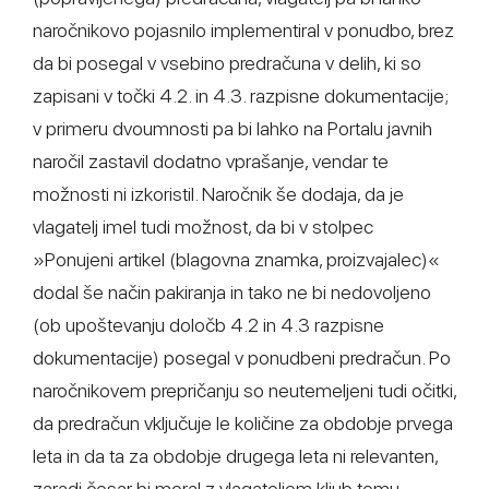
naročnikovo pojasnilo implementiral v ponudbo, brez
da bi posegal v vsebino predračuna v delih, ki so
zapisani v točki 4.2. in 4.3. razpisne dokumentacije;
v primeru dvoumnosti pa bi lahko na Portalu javnih
naročil zastavil dodatno vprašanje, vendar te
možnosti ni izkoristil. Naročnik še dodaja, da je
vlagatelj imel tudi možnost, da bi v stolpec
»Ponujeni artikel (blagovna znamka, proizvajalec)«
dodal še način pakiranja in tako ne bi nedovoljeno
(ob upoštevanju določb 4.2 in 4.3 razpisne
dokumentacije) posegal v ponudbeni predračun. Po
naročnikovem prepričanju so neutemeljeni tudi očitki,
da predračun vključuje le količine za obdobje prvega
leta in da ta za obdobje drugega leta ni relevanten,
zaradi česar bi moral z vlagateljem kljub temu