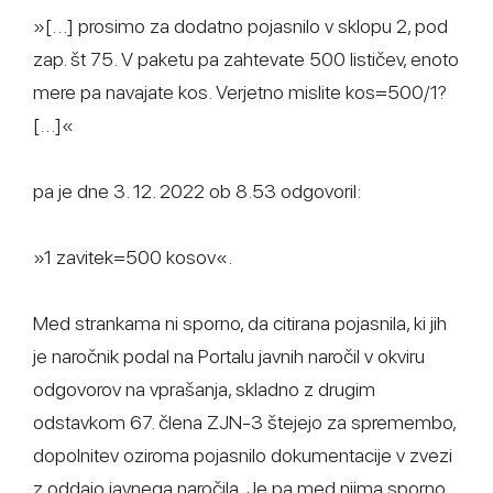
»[…] prosimo za dodatno pojasnilo v sklopu 2, pod
zap. št 75. V paketu pa zahtevate 500 lističev, enoto
mere pa navajate kos. Verjetno mislite kos=500/1?
[…]«
pa je dne 3. 12. 2022 ob 8.53 odgovoril:
»1 zavitek=500 kosov«.
Med strankama ni sporno, da citirana pojasnila, ki jih
je naročnik podal na Portalu javnih naročil v okviru
odgovorov na vprašanja, skladno z drugim
odstavkom 67. člena ZJN-3 štejejo za spremembo,
dopolnitev oziroma pojasnilo dokumentacije v zvezi
z oddajo javnega naročila. Je pa med njima sporno,