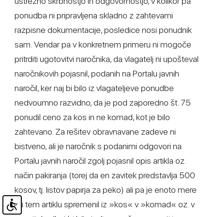
ustrezno skrbnostjo in odgovornostjo, v kolikor pa
ponudba ni pripravljena skladno z zahtevami
razpisne dokumentacije, posledice nosi ponudnik
sam. Vendar pa v konkretnem primeru ni mogoče
pritrditi ugotovitvi naročnika, da vlagatelj ni upošteval
naročnikovih pojasnil, podanih na Portalu javnih
naročil, ker naj bi bilo iz vlagateljeve ponudbe
nedvoumno razvidno, da je pod zaporedno št. 75
ponudil ceno za kos in ne komad, kot je bilo
zahtevano. Za rešitev obravnavane zadeve ni
bistveno, ali je naročnik s podanimi odgovori na
Portalu javnih naročil zgolj pojasnil opis artikla oz.
način pakiranja (torej da en zavitek predstavlja 500
kosov, tj. listov papirja za peko) ali pa je enoto mere
pri tem artiklu spremenil iz »kos« v »komad« oz. v