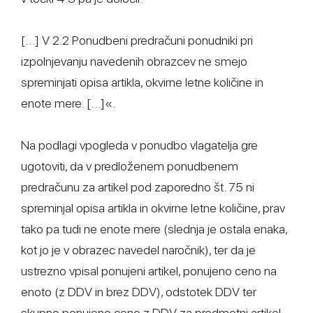
[…] V 2.2 Ponudbeni predračuni ponudniki pri
izpolnjevanju navedenih obrazcev ne smejo
spreminjati opisa artikla, okvirne letne količine in
enote mere. […]«.
Na podlagi vpogleda v ponudbo vlagatelja gre
ugotoviti, da v predloženem ponudbenem
predračunu za artikel pod zaporedno št. 75 ni
spreminjal opisa artikla in okvirne letne količine, prav
tako pa tudi ne enote mere (slednja je ostala enaka,
kot jo je v obrazec navedel naročnik), ter da je
ustrezno vpisal ponujeni artikel, ponujeno ceno na
enoto (z DDV in brez DDV), odstotek DDV ter
skupno ponujeno ceno z DDV za predmetni artikel.