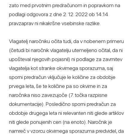
zato med prvotnim predračunom in popravkom na
podlagi odgovora z dne 2. 12. 2022 ob 14.14
pravzaprav ni nikakršne vsebinske razlike.
Vlagatelj naročniku očita tudi, da v nobenem primeru
(četudi bi naročnik vlagatelju utemeljeno očital, da ni
upošteval njegovih pojasnil) ni podlage za zavrnitev
vlagatelja kot stranke okvirnega sporazuma, saj
sporni predračun vključuje le količine za obdobje
prvega leta, še te količine pa so okvirne in za
naročnika niso zavezujoče (7. točka razpisne
dokumentacije). Posledično sporni predračun za
obdobje drugega leta ni relevanten niti glede artiklov
niti glede ponujenih cen (na enoto). Naročnik je
namreč v vzorcu okvirnega sporazuma predvidel, da