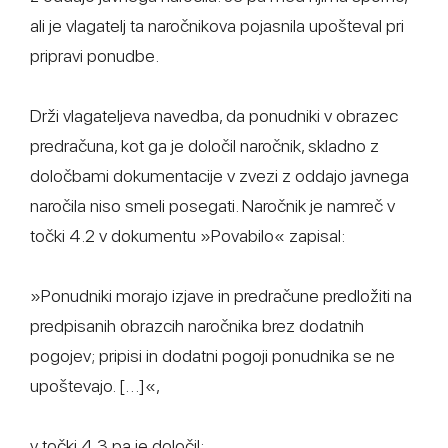
ali je vlagatelj ta naročnikova pojasnila upošteval pri
pripravi ponudbe.
Drži vlagateljeva navedba, da ponudniki v obrazec
predračuna, kot ga je določil naročnik, skladno z
določbami dokumentacije v zvezi z oddajo javnega
naročila niso smeli posegati. Naročnik je namreč v
točki 4.2 v dokumentu »Povabilo« zapisal:
»Ponudniki morajo izjave in predračune predložiti na
predpisanih obrazcih naročnika brez dodatnih
pogojev; pripisi in dodatni pogoji ponudnika se ne
upoštevajo. […]«,
v točki 4.3 pa je določil: