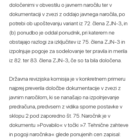
določenimi v obvestilu o javnem naročilu ter v
dokumentaciji v zvezi z oddajo javnega naročila, po
potrebi ob upoštevanju variant iz 72. člena ZJN-3, in
(b) ponudbo je oddal ponudnik, pri katerem ne
obstajajo razlogi za izključitev iz 75. člena ZJN-3 in
izpolnjuje pogoje za sodelovanje ter pravila in merila
iz 82. ter 83. člena ZJN-3, če so ta bila določena.
Državna revizijska komisija je v konkretnem primeru
najprej preverila določbe dokumentacije v zvezi z
javnim naročilom, ki se nanašajo na izpolnjevanje
predračuna, predvsem z vidika sporne postavke v
sklopu 2 pod zaporedno št. 75. Naročnik je v
dokumentu »Povabilo« v točki »7. Tehnične zahteve
in pogoji naročnika« glede ponujenih cen zapisal: