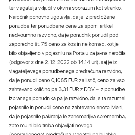
ter vlagatelja vključil v okvirni sporazum kot stranko.
Naročnik ponovno ugotavlja, da je iz predložene
ponudbe ter ponudbene cene za sporni artikel
nedvoumno razvidno, da je ponudnik ponudil pod
zaporedno št. 75 ceno za kos in ne komad, kot je
bilo objavljeno v pojasnilu na Portalu za javna naročila
(odgovor z dne 2. 12. 2022 ob 14.14 uri), saj je iz
vlagateljevega ponudbenega predračuna razvidno,
da je ponudil ceno 0,1085 EUR za listič, ceno za vso
zahtevano količino pa 3,31 EUR z DDV – iz ponudbe
izbranega ponudnika pa je razvidno, da je ta razumel
pojasnilo in ponudil ceno na zahtevano enoto. Meni,
da je pojasnilo pakiranja le zanemarljiva sprememba,
zato mu ni bilo treba objavljati novega
(popravljenega) predračuna, vlagatelj pa bi lahko