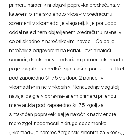
primeru naročnik ni objavil popravka predračuna, v
katerem bi mersko enoto »kos« v predračunu
spremenil v »komad«, je vlagatelj, ki je ponudbo
oddal na edinem objavljenem predračunu, ravnal v
celoti skladno z naročnikovimi navodili. Če pa je
naročnik z odgovorom na Portalu javnih naročil
sporočil, da »kos« v predračunu pomeni »komad«,
pa je vlagatelj s predložitvijo takšne ponudbe artikel
pod zaporedno št. 75 v sklopu 2 ponudil v
»komadih« in ne v »kosih«. Nenazadnje vlagatelj
navaja, da gre v obravnavanem primeru pri enoti
mere artikla pod zaporedno št. 75 zgolj za
sintaktičen popravek, saj je naročnik naziv enote
mere zgolj nadomestil z drugo sopomenko
(»komad« je namreč žargonski sinonim za »kos«),