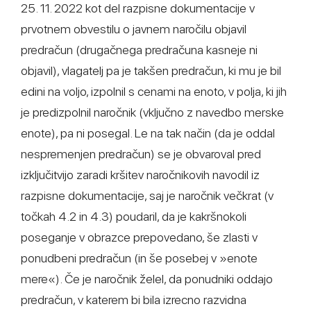
25. 11. 2022 kot del razpisne dokumentacije v
prvotnem obvestilu o javnem naročilu objavil
predračun (drugačnega predračuna kasneje ni
objavil), vlagatelj pa je takšen predračun, ki mu je bil
edini na voljo, izpolnil s cenami na enoto, v polja, ki jih
je predizpolnil naročnik (vključno z navedbo merske
enote), pa ni posegal. Le na tak način (da je oddal
nespremenjen predračun) se je obvaroval pred
izključitvijo zaradi kršitev naročnikovih navodil iz
razpisne dokumentacije, saj je naročnik večkrat (v
točkah 4.2 in 4.3) poudaril, da je kakršnokoli
poseganje v obrazce prepovedano, še zlasti v
ponudbeni predračun (in še posebej v »enote
mere«). Če je naročnik želel, da ponudniki oddajo
predračun, v katerem bi bila izrecno razvidna