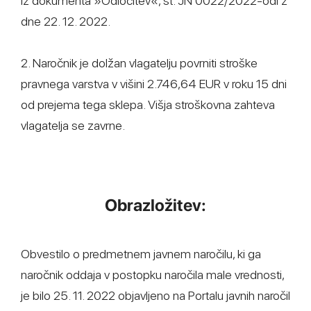
iz dokumenta »Odločitev«, št. JN 0022/2022-odl z
dne 22. 12. 2022.
2. Naročnik je dolžan vlagatelju povrniti stroške
pravnega varstva v višini 2.746,64 EUR v roku 15 dni
od prejema tega sklepa. Višja stroškovna zahteva
vlagatelja se zavrne.
Obrazložitev:
Obvestilo o predmetnem javnem naročilu, ki ga
naročnik oddaja v postopku naročila male vrednosti,
je bilo 25. 11. 2022 objavljeno na Portalu javnih naročil