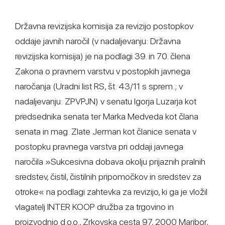
Državna revizijska komisija za revizijo postopkov
oddaje javnih naročil (v nadaljevanju: Državna
revizijska komisija) je na podlagi 39. in 70. člena
Zakona o pravnem varstvu v postopkih javnega
naročanja (Uradni list RS, št. 43/11 s sprem.; v
nadaljevanju: ZPVPJN) v senatu Igorja Luzarja kot
predsednika senata ter Marka Medveda kot člana
senata in mag. Zlate Jerman kot članice senata v
postopku pravnega varstva pri oddaji javnega
naročila »Sukcesivna dobava okolju prijaznih pralnih
sredstev, čistil, čistilnih pripomočkov in sredstev za
otroke« na podlagi zahtevka za revizijo, ki ga je vložil
vlagatelj INTER KOOP družba za trgovino in
proizvodnjo d.o.o., Zrkovska cesta 97, 2000 Maribor,