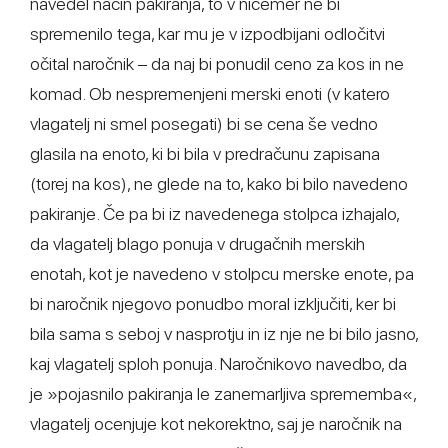
navedel način pakiranja, to v ničemer ne bi
spremenilo tega, kar mu je v izpodbijani odločitvi
očital naročnik – da naj bi ponudil ceno za kos in ne
komad. Ob nespremenjeni merski enoti (v katero
vlagatelj ni smel posegati) bi se cena še vedno
glasila na enoto, ki bi bila v predračunu zapisana
(torej na kos), ne glede na to, kako bi bilo navedeno
pakiranje. Če pa bi iz navedenega stolpca izhajalo,
da vlagatelj blago ponuja v drugačnih merskih
enotah, kot je navedeno v stolpcu merske enote, pa
bi naročnik njegovo ponudbo moral izključiti, ker bi
bila sama s seboj v nasprotju in iz nje ne bi bilo jasno,
kaj vlagatelj sploh ponuja. Naročnikovo navedbo, da
je »pojasnilo pakiranja le zanemarljiva sprememba«,
vlagatelj ocenjuje kot nekorektno, saj je naročnik na