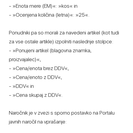
- »Enota mere (EM)«: »kos« in
- »Ocenjena količina (letna)«: »25«.
Ponudniki pa so morali za navedeni artikel (kot tudi
za vse ostale artikle) izpolniti naslednje stolpce:
- »Ponujeni artikel (blagovna znamka,
proizvajalec)«,
- »Cena/enota brez DDV«,
- »Cena/enoto z DDV«,
- »DDV« in
- »Cena skupaj z DDV«.
Naročnik je v zvezi s sporno postavko na Portalu
javnih naročil na vprašanje: