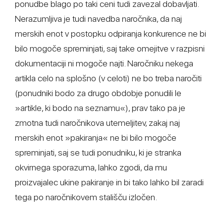
ponudbe blago po taki ceni tudi zavezal dobavljati.
Nerazumljiva je tudi navedba naročnika, da naj
merskih enot v postopku odpiranja konkurence ne bi
bilo mogoče spreminjati, saj take omejitve v razpisni
dokumentaciji ni mogoče najti. Naročniku nekega
artikla celo na splošno (v celoti) ne bo treba naročiti
(ponudniki bodo za drugo obdobje ponudili le
»artikle, ki bodo na seznamu«), prav tako pa je
zmotna tudi naročnikova utemeljitev, zakaj naj
merskih enot »pakiranja« ne bi bilo mogoče
spreminjati, saj se tudi ponudniku, ki je stranka
okvirnega sporazuma, lahko zgodi, da mu
proizvajalec ukine pakiranje in bi tako lahko bil zaradi
tega po naročnikovem stališču izločen.