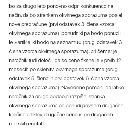
bo za drugo leto ponovno odprl konkurenco na
način, da bo strankam okvirnega sporazuma poslal
nove predračune (prvi odstavek 3. člena vzorca
okvirnega sporazuma), ponudniki pa bodo ponudili
le »artikle, ki bodo na seznamu« (drugi odstavek 3.
člena vzorca okvirnega sporazuma), pri čemer je
naročnik tudi določil, da so cene fiksne le v prvih 12
mesecih po sklenitvi okvirnega sporazuma (drugi
odstavek 5. člena in prvi odstavek 6. člena vzorca
okvirnega sporazuma). Navedeno pomeni, da lahko
naročnik za drugo obdobje razpiše, stranka
okvirnega sporazuma pa ponudi povsem drugačne
količine artiklov, drugačne cene in po drugačnih
merskih enotah.