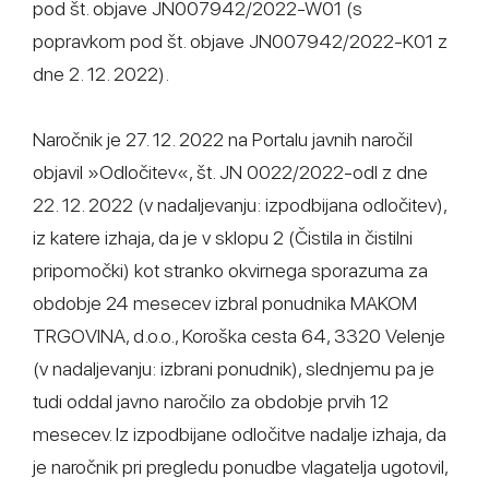
pod št. objave JN007942/2022-W01 (s
popravkom pod št. objave JN007942/2022-K01 z
dne 2. 12. 2022).
Naročnik je 27. 12. 2022 na Portalu javnih naročil
objavil »Odločitev«, št. JN 0022/2022-odl z dne
22. 12. 2022 (v nadaljevanju: izpodbijana odločitev),
iz katere izhaja, da je v sklopu 2 (Čistila in čistilni
pripomočki) kot stranko okvirnega sporazuma za
obdobje 24 mesecev izbral ponudnika MAKOM
TRGOVINA, d.o.o., Koroška cesta 64, 3320 Velenje
(v nadaljevanju: izbrani ponudnik), slednjemu pa je
tudi oddal javno naročilo za obdobje prvih 12
mesecev. Iz izpodbijane odločitve nadalje izhaja, da
je naročnik pri pregledu ponudbe vlagatelja ugotovil,