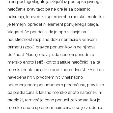
njeni podlagi vlagatelja izključil iz postopka javnega
naročanja, prav tako pa ne gre le za pojasnilo
pakiranja, temveč za spremembo merske enote, kar
je temeljni opredelilni element ponujenega blaga.
Vlagatelj še poudarja, da je opozarjanje na
neustreznost razpisne dokumentacije v vsakem
primeru (zgolj) pravica ponudnikov in ne njihova
dolžnost. Nadalje navaja, da cene ni ponudil za
mersko enoto listič (kot to zatrjuje naročnik), saj ta
merska enota pri artiklu pod zaporedno št. 75 ni bila
navedena niti v prvotnem niti v naknadno
spremenjenem ponudbenem predračunu, prav tako
pa predračuna s takšno mersko enoto naročniku ni
predložil, temveč je ceno ponudil za komad, kot je
mersko enoto spremenil naročnik, in se je z oddajo