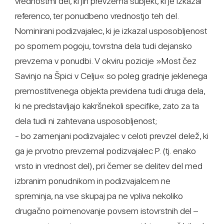
vrednostmi del, ki jih prevzema subjekt, ki je izkazal
referenco, ter ponudbeno vrednostjo teh del.
Nominirani podizvajalec, ki je izkazal usposobljenost
po spornem pogoju, tovrstna dela tudi dejansko
prevzema v ponudbi. V okviru pozicije »Most čez
Savinjo na Špici v Celju« so poleg gradnje jeklenega
premostitvenega objekta previdena tudi druga dela,
ki ne predstavljajo kakršnekoli specifike, zato za ta
dela tudi ni zahtevana usposobljenost;
- bo zamenjani podizvajalec v celoti prevzel delež, ki
ga je prvotno prevzemal podizvajalec P. (tj. enako
vrsto in vrednost del), pri čemer se delitev del med
izbranim ponudnikom in podizvajalcem ne
spreminja, na vse skupaj pa ne vpliva nekoliko
drugačno poimenovanje povsem istovrstnih del –