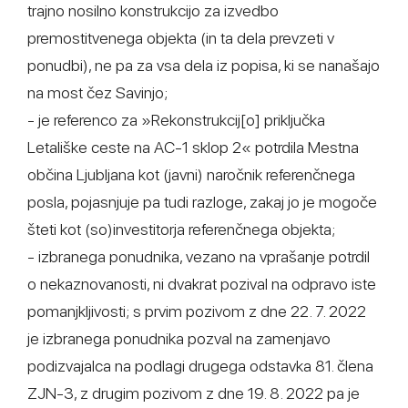
trajno nosilno konstrukcijo za izvedbo
premostitvenega objekta (in ta dela prevzeti v
ponudbi), ne pa za vsa dela iz popisa, ki se nanašajo
na most čez Savinjo;
- je referenco za »Rekonstrukcij[o] priključka
Letališke ceste na AC-1 sklop 2« potrdila Mestna
občina Ljubljana kot (javni) naročnik referenčnega
posla, pojasnjuje pa tudi razloge, zakaj jo je mogoče
šteti kot (so)investitorja referenčnega objekta;
- izbranega ponudnika, vezano na vprašanje potrdil
o nekaznovanosti, ni dvakrat pozival na odpravo iste
pomanjkljivosti; s prvim pozivom z dne 22. 7. 2022
je izbranega ponudnika pozval na zamenjavo
podizvajalca na podlagi drugega odstavka 81. člena
ZJN-3, z drugim pozivom z dne 19. 8. 2022 pa je