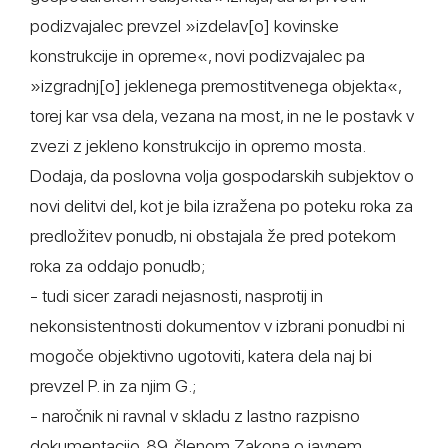
podizvajalec prevzel »izdelav[o] kovinske
konstrukcije in opreme«, novi podizvajalec pa
»izgradnj[o] jeklenega premostitvenega objekta«,
torej kar vsa dela, vezana na most, in ne le postavk v
zvezi z jekleno konstrukcijo in opremo mosta.
Dodaja, da poslovna volja gospodarskih subjektov o
novi delitvi del, kot je bila izražena po poteku roka za
predložitev ponudb, ni obstajala že pred potekom
roka za oddajo ponudb;
- tudi sicer zaradi nejasnosti, nasprotij in
nekonsistentnosti dokumentov v izbrani ponudbi ni
mogoče objektivno ugotoviti, katera dela naj bi
prevzel P. in za njim G.;
- naročnik ni ravnal v skladu z lastno razpisno
dokumentacijo, 89. členom Zakona o javnem