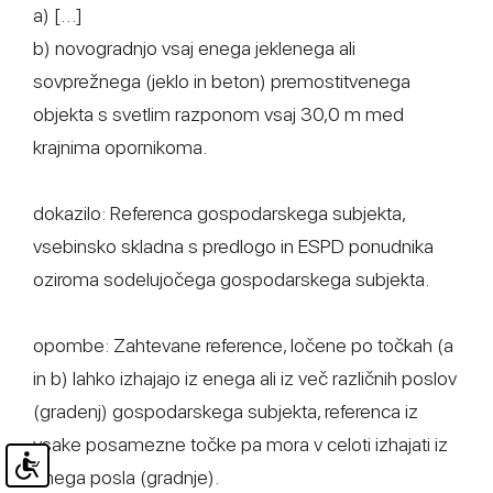
a) […]
b) novogradnjo vsaj enega jeklenega ali
sovprežnega (jeklo in beton) premostitvenega
objekta s svetlim razponom vsaj 30,0 m med
krajnima opornikoma.
dokazilo: Referenca gospodarskega subjekta,
vsebinsko skladna s predlogo in ESPD ponudnika
oziroma sodelujočega gospodarskega subjekta.
opombe: Zahtevane reference, ločene po točkah (a
in b) lahko izhajajo iz enega ali iz več različnih poslov
(gradenj) gospodarskega subjekta, referenca iz
vsake posamezne točke pa mora v celoti izhajati iz
enega posla (gradnje).