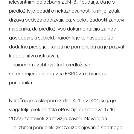
relevantnimi določbami ZJN-3. Poudarja, da je s
predložitvijo potrdil o nekaznovanosti, ki jih je izdala
država sedeža podizvajalca, v celoti zadostil zahtevi
naročnika, da predloži vso dokumentacijo za nov
gospodarski subjekt; naročnik je te navedbe še
dodatno preverjal, kar pa ne pomeni, da ga je pozval
k dopolnitvi o isti stvari;
- naročnik ni zahteval tudi predložitve
spremenjenega obrazca ESPD za izbranega
ponudnika.
Naročnik je s sklepom z dne 4. 10. 2022 (ki ga je
vlagatelju prek portala eRevizija posredoval 5. 10.
2022) zahtevek za revizijo zavrnil. Navaja, da:
- je izbrani ponudnik izkazal izpolnjevanje spornega