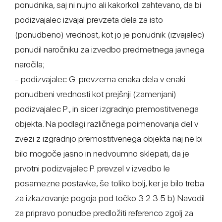
ponudnika, saj ni nujno ali kakorkoli zahtevano, da bi
podizvajalec izvajal prevzeta dela za isto
(ponudbeno) vrednost, kot jo je ponudnik (izvajalec)
ponudil naročniku za izvedbo predmetnega javnega
naročila;
- podizvajalec G. prevzema enaka dela v enaki
ponudbeni vrednosti kot prejšnji (zamenjani)
podizvajalec P., in sicer izgradnjo premostitvenega
objekta. Na podlagi različnega poimenovanja del v
zvezi z izgradnjo premostitvenega objekta naj ne bi
bilo mogoče jasno in nedvoumno sklepati, da je
prvotni podizvajalec P. prevzel v izvedbo le
posamezne postavke, še toliko bolj, ker je bilo treba
za izkazovanje pogoja pod točko 3.2.3.5 b) Navodil
za pripravo ponudbe predložiti referenco zgolj za