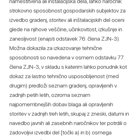
namestitvena ali inštalacijska dela, lahko naročnik
strokovno sposobnost gospodarskih subjektov za
izvedbo gradenj, storitev ali inštalacijskih del oceni
glede na njihove veščine, učinkovitost, izkušnje in
zanesljivost (enajsti odstavek 76. člena ZJN-3).
Možna dokazila za izkazovanje tehnične
sposobnosti so navedena v osmem odstavku 77.
člena ZJN-3, v skladu s katerim lahko ponudnik kot
dokaz za lastno tehnično usposobljenost (med
drugim) predloži seznam gradenj, opravljenih v
zadnjih petih letih, oziroma seznam
najpomembnejših dobav blaga ali opravljenih
storitev v zadnjih treh letih, skupaj z zneski, datumi in
navedbo javnih ali zasebnih naročnikov ter potrdili o
zadovoljivi izvedbi del [točki a) in b) osmega