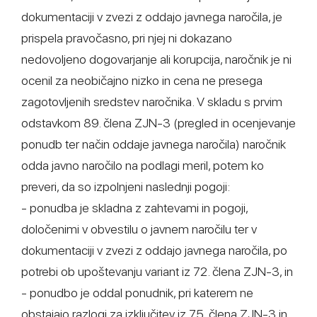
dokumentaciji v zvezi z oddajo javnega naročila, je
prispela pravočasno, pri njej ni dokazano
nedovoljeno dogovarjanje ali korupcija, naročnik je ni
ocenil za neobičajno nizko in cena ne presega
zagotovljenih sredstev naročnika. V skladu s prvim
odstavkom 89. člena ZJN-3 (pregled in ocenjevanje
ponudb ter način oddaje javnega naročila) naročnik
odda javno naročilo na podlagi meril, potem ko
preveri, da so izpolnjeni naslednji pogoji:
- ponudba je skladna z zahtevami in pogoji,
določenimi v obvestilu o javnem naročilu ter v
dokumentaciji v zvezi z oddajo javnega naročila, po
potrebi ob upoštevanju variant iz 72. člena ZJN-3, in
- ponudbo je oddal ponudnik, pri katerem ne
obstajajo razlogi za izključitev iz 75. člena ZJN-3 in