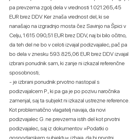
pa prevzema zgolj dela v vrednosti 1.021.265,45
EUR brez DDV. Ker znaša vrednost del, ki se
nanašajo na izgradnjo mosta čez Savinjo na Špici v
Celju, 1.615.090,51 EUR brez DDV, naj bi bilo očitno,
da teh del ne bo v celoti izvajal podizvajalec, pač pa
bo dela v znesku 593.825,06 EUR brez DDV izvajal
izbrani ponudnik sam, ki zanje ni izkazal referenčne
sposobnosti;
- je izbrani ponudnik prvotno nastopal s
podizvajalcem P., ki pa ga je po pozivu naročnika
zamenjal, saj ta subjekt ni izkazal ustrezne reference.
Kot problematično vlagatelj navaja, da novi
podizvajalec G. ne prevzema istih del kot prvotni
podizvajalec, saj iz dokumentov »Podatki o
gospodarskem subjektu« izhaja, da bi prvotni