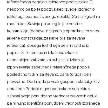
referenčnega pogoja z referenco podizvajalca G.,
nesporno pa bo ta podizvajalec izvedel izgradnjo
jeklenega premostitvenega objekta. Sama izgradnja
mostu čez Savinjo pa poleg trajne nosilne
konstrukcije (dobave in vgradnje opornikov ter same
jeklene konstrukcije, za kar je bila zahtevana
referenca), obsega tudi druga dela, razvidna iz
popisa, za katera pa ni bilo treba izkazati
usposobljenosti, zato za subjekt, ki izkazuje
izpolnjevanje zadevnega referenčnega pogoja,
posledično tudi ni zahtevano, da ta (druga) dela
prevzame. Dodaja, da je vsak gospodarski subjekt v
obrazec »Podatki o gospodarskem subjektu«
zapisal svojo ponudbeno vrednost prevzetih del, ki
pa ni nujno identična ponudbeni vrednosti izbranega