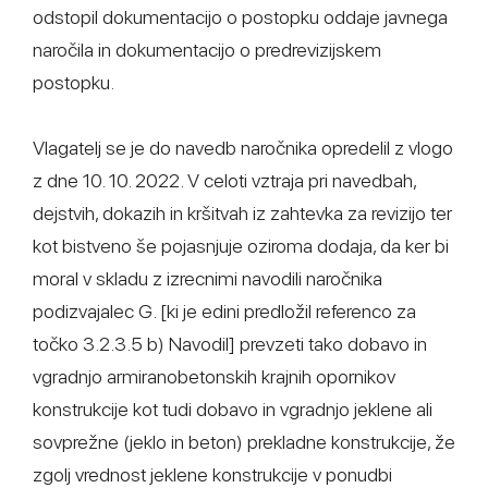
odstopil dokumentacijo o postopku oddaje javnega
naročila in dokumentacijo o predrevizijskem
postopku.
Vlagatelj se je do navedb naročnika opredelil z vlogo
z dne 10. 10. 2022. V celoti vztraja pri navedbah,
dejstvih, dokazih in kršitvah iz zahtevka za revizijo ter
kot bistveno še pojasnjuje oziroma dodaja, da ker bi
moral v skladu z izrecnimi navodili naročnika
podizvajalec G. [ki je edini predložil referenco za
točko 3.2.3.5 b) Navodil] prevzeti tako dobavo in
vgradnjo armiranobetonskih krajnih opornikov
konstrukcije kot tudi dobavo in vgradnjo jeklene ali
sovprežne (jeklo in beton) prekladne konstrukcije, že
zgolj vrednost jeklene konstrukcije v ponudbi