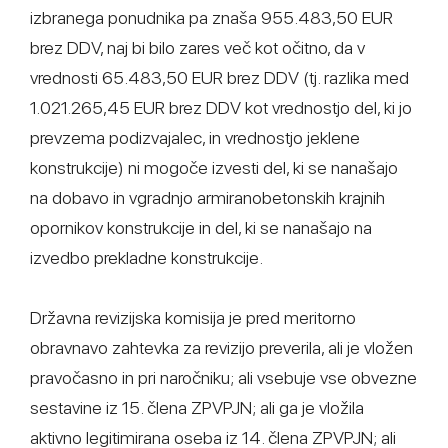
izbranega ponudnika pa znaša 955.483,50 EUR
brez DDV, naj bi bilo zares več kot očitno, da v
vrednosti 65.483,50 EUR brez DDV (tj. razlika med
1.021.265,45 EUR brez DDV kot vrednostjo del, ki jo
prevzema podizvajalec, in vrednostjo jeklene
konstrukcije) ni mogoče izvesti del, ki se nanašajo
na dobavo in vgradnjo armiranobetonskih krajnih
opornikov konstrukcije in del, ki se nanašajo na
izvedbo prekladne konstrukcije.
Državna revizijska komisija je pred meritorno
obravnavo zahtevka za revizijo preverila, ali je vložen
pravočasno in pri naročniku; ali vsebuje vse obvezne
sestavine iz 15. člena ZPVPJN; ali ga je vložila
aktivno legitimirana oseba iz 14. člena ZPVPJN; ali