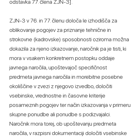
odstavka 77. člena ZJN-3].
ZJN-3 v 76. in 77. členu določa le izhodišča za
oblikovanje pogojev za priznanje tehnične in
strokovne (kadrovske) sposobnosti oziroma možna
dokazila za njeno izkazovanje, naročnik pa je tisti, ki
mora v vsakem konkretnem postopku oddaje
javnega naročila, upoštevajoč specifičnost
predmeta javnega naročila in morebitne posebne
okoliščine v zvezi z njegovo izvedbo, določiti
vsebinske, vrednostne in časovne kriterije
posameznih pogojev ter način izkazovanja v primeru
skupne ponudbe ali ponudbe s podizvajalci.
Naročnik mora torej, ob upoštevanju predmeta
naročila, v razpisni dokumentaciji določiti vsebinske