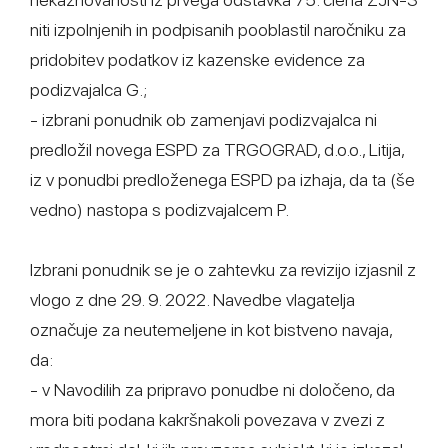
niti izpolnjenih in podpisanih pooblastil naročniku za
pridobitev podatkov iz kazenske evidence za
podizvajalca G.;
- izbrani ponudnik ob zamenjavi podizvajalca ni
predložil novega ESPD za TRGOGRAD, d.o.o., Litija,
iz v ponudbi predloženega ESPD pa izhaja, da ta (še
vedno) nastopa s podizvajalcem P.
Izbrani ponudnik se je o zahtevku za revizijo izjasnil z
vlogo z dne 29. 9. 2022. Navedbe vlagatelja
označuje za neutemeljene in kot bistveno navaja,
da:
- v Navodilih za pripravo ponudbe ni določeno, da
mora biti podana kakršnakoli povezava v zvezi z