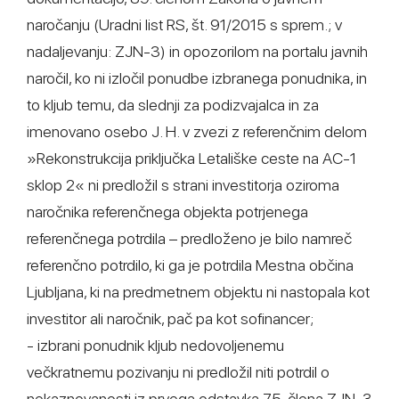
naročanju (Uradni list RS, št. 91/2015 s sprem.; v
nadaljevanju: ZJN-3) in opozorilom na portalu javnih
naročil, ko ni izločil ponudbe izbranega ponudnika, in
to kljub temu, da slednji za podizvajalca in za
imenovano osebo J. H. v zvezi z referenčnim delom
»Rekonstrukcija priključka Letališke ceste na AC-1
sklop 2« ni predložil s strani investitorja oziroma
naročnika referenčnega objekta potrjenega
referenčnega potrdila – predloženo je bilo namreč
referenčno potrdilo, ki ga je potrdila Mestna občina
Ljubljana, ki na predmetnem objektu ni nastopala kot
investitor ali naročnik, pač pa kot sofinancer;
- izbrani ponudnik kljub nedovoljenemu
večkratnemu pozivanju ni predložil niti potrdil o
nekaznovanosti iz prvega odstavka 75. člena ZJN-3