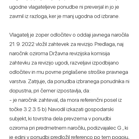
ugodne vlagateljeve ponudbe ni preverjal in jo je
zavrnil iz razloga, ker je manj ugodna od izbrane.
Vlagatelj je zoper odločitev o oddaji javnega naročila
21. 9. 2022 vložil zahtevek za revizijo. Predlaga, naj
naročnik oziroma Državna revizijska komisija
zahtevku za revizijo ugodi, razveljavi izpodbijano
odločitev in mu povrne priglašene stroške pravnega
varstva. Zatrjuje, da ponudba izbranega ponudnika ni
dopustna, pri čemer izpostavlja, da:
- je naročnik zahteval, da mora referenčni posel iz
točke 3.2.3.5 b) Navodil izkazati gospodarski
subjekt, ki tovrstna dela prevzema v ponudbi
oziroma pri predmetnem naročilu, podizvajalec G., ki
je edini v ponudbi predložil referenco po tem pogoju,