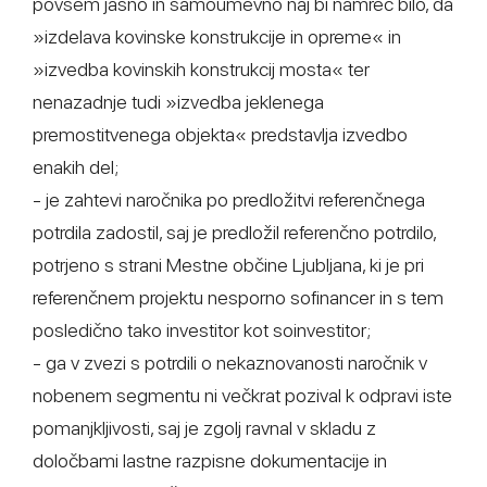
povsem jasno in samoumevno naj bi namreč bilo, da
»izdelava kovinske konstrukcije in opreme« in
»izvedba kovinskih konstrukcij mosta« ter
nenazadnje tudi »izvedba jeklenega
premostitvenega objekta« predstavlja izvedbo
enakih del;
- je zahtevi naročnika po predložitvi referenčnega
potrdila zadostil, saj je predložil referenčno potrdilo,
potrjeno s strani Mestne občine Ljubljana, ki je pri
referenčnem projektu nesporno sofinancer in s tem
posledično tako investitor kot soinvestitor;
- ga v zvezi s potrdili o nekaznovanosti naročnik v
nobenem segmentu ni večkrat pozival k odpravi iste
pomanjkljivosti, saj je zgolj ravnal v skladu z
določbami lastne razpisne dokumentacije in