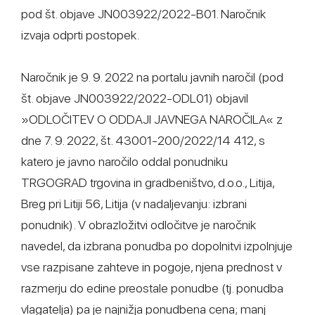
pod št. objave JN003922/2022-B01. Naročnik
izvaja odprti postopek.
Naročnik je 9. 9. 2022 na portalu javnih naročil (pod
št. objave JN003922/2022-ODL01) objavil
»ODLOČITEV O ODDAJI JAVNEGA NAROČILA« z
dne 7. 9. 2022, št. 43001-200/2022/14 412, s
katero je javno naročilo oddal ponudniku
TRGOGRAD trgovina in gradbeništvo, d.o.o., Litija,
Breg pri Litiji 56, Litija (v nadaljevanju: izbrani
ponudnik). V obrazložitvi odločitve je naročnik
navedel, da izbrana ponudba po dopolnitvi izpolnjuje
vse razpisane zahteve in pogoje, njena prednost v
razmerju do edine preostale ponudbe (tj. ponudba
vlagatelja) pa je najnižja ponudbena cena; manj