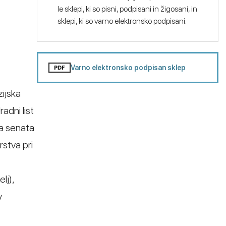
le sklepi, ki so pisni, podpisani in žigosani, in
sklepi, ki so varno elektronsko podpisani.
Varno elektronsko podpisan sklep
zijska
adni list
ka senata
stva pri
lj),
v