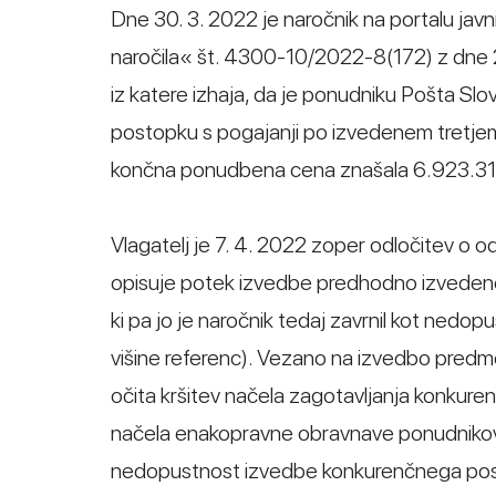
Dne 30. 3. 2022 je naročnik na portalu javn
naročila« št. 4300-10/2022-8(172) z dne 22
iz katere izhaja, da je ponudniku Pošta Slo
postopku s pogajanji po izvedenem tretjem
končna ponudbena cena znašala 6.923.3
Vlagatelj je 7. 4. 2022 zoper odločitev o o
opisuje potek izvedbe predhodno izveden
ki pa jo je naročnik tedaj zavrnil kot ne
višine referenc). Vezano na izvedbo predm
očita kršitev načela zagotavljanja konkuren
načela enakopravne obravnave ponudniko
nedopustnost izvedbe konkurenčnega postop