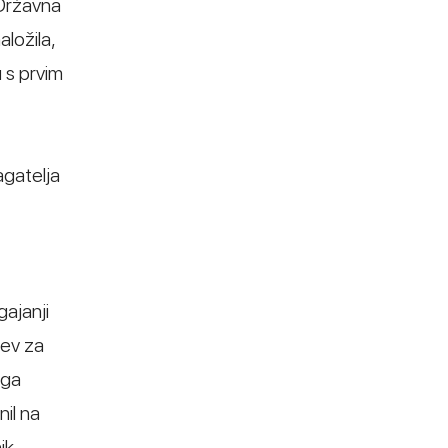
 Državna
ložila,
 s prvim
agatelja
ajanji
jev za
ega
il na
ik