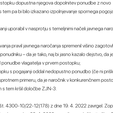
postopku dopustna njegova dopolnitev ponudbe z novo
, s tem pa bi bilo izkazano izpolnjevanje spornega pogoj
nji uporabil v nasprotju s temeljnimi načeli javnega naro
avanja pravil javnega naročanja spremenil višino zagotovl
ponudniku – da je tako, naj bi jasno kazalo dejstvo, da j
 od ponudbe vlagatelja v prvem postopku;
opku s pogajanji oddal nedopustno ponudbo (če ni prišl
asprotnem primeru, da je naročnik v konkurenčnem post
in s tem kršil določbe ZJN-3.
 št. 4300-10/22-12(178) z dne 19. 4. 2022 zavrgel. Zop