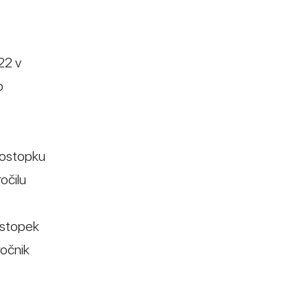
22 v
o
 postopku
očilu
ostopek
ročnik