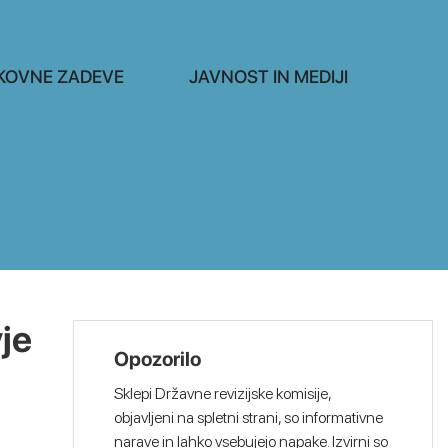
KOVNE ZADEVE
JAVNOST IN MEDIJI
je
Opozorilo
Sklepi Državne revizijske komisije,
objavljeni na spletni strani, so informativne
narave in lahko vsebujejo napake. Izvirni so