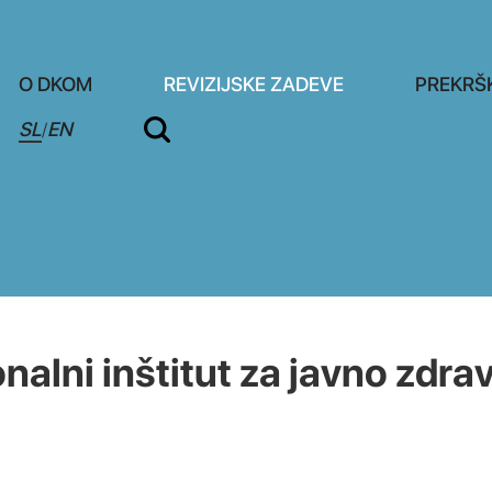
O DKOM
REVIZIJSKE ZADEVE
PREKRŠ
SL
EN
/
lni inštitut za javno zdrav