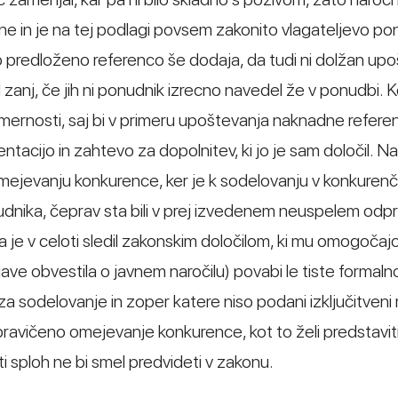
zne in je na tej podlagi povsem zakonito vlagateljevo p
 predloženo referenco še dodaja, da tudi ni dolžan upo
l zanj, če jih ni ponudnik izrecno navedel že v ponudbi. 
ernosti, saj bi v primeru upoštevanja naknadne refere
tacijo in zahtevo za dopolnitev, ki jo je sam določil. N
mejevanju konkurence, ker je k sodelovanju v konkure
udnika, čeprav sta bili v prej izvedenem neuspelem odp
je v celoti sledil zakonskim določilom, ki mu omogočajo
ve obvestila o javnem naročilu) povabi le tiste formaln
a sodelovanje in zoper katere niso podani izključitveni 
ravičeno omejevanje konkurence, kot to želi predstavit
 sploh ne bi smel predvideti v zakonu.