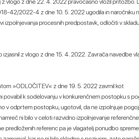
lj z vlogo z dne 22. 4. 2022 pravočasno vložil pritožbo.
. 018-42/2022-4 z dne 10. 5. 2022 ugodila in naročniku na
vi izpolnjevanja procesnih predpostavk, odločiti v skladu
jo izjasnil z vlogo z dne 15. 4. 2022. Zavrača navedbe vl
entom »ODLOČITEV« z dne 19. 5. 2022 zavrnil kot
ni povabil k sodelovanju v konkurenčnem postopku s pog
no v odprtem postopku, ugotovil, da ne izpolnjuje pogo
namreč ni bilo v celoti razvidno izpolnjevanje referenčn
ine predloženih referenc pa je vlagatelj ponudbo spremen
 zamenjal, kar pa ni bilo skladno s pozivom, zato naročn