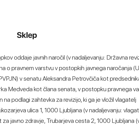
Sklep
opkov oddaje javnih naročil (v nadaljevanju: Državna revi
kona o pravnem varstvu v postopkih javnega naročanja (Ur
 ZPVPJN) v senatu Aleksandra Petrovčiča kot predsedni
arka Medveda kot člana senata, v postopku pravnega var
na podlagi zahtevka za revizijo, ki ga je vložil vlagatelj
kozarjeva ulica 1, 1000 Ljubljana (v nadaljevanju: vlagate
t za javno zdravje, Trubarjeva cesta 2, 1000 Ljubljana (