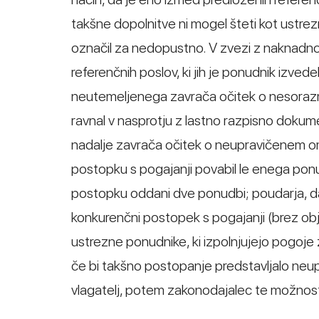
takšne dopolnitve ni mogel šteti kot ustre
označil za nedopustno. V zvezi z naknadno
referenčnih poslov, ki jih je ponudnik izvede
neutemeljenega zavrača očitek o nesorazm
ravnal v nasprotju z lastno razpisno dokumen
nadalje zavrača očitek o neupravičenem o
postopku s pogajanji povabil le enega pon
postopku oddani dve ponudbi; poudarja, da 
konkurenčni postopek s pogajanji (brez obja
ustrezne ponudnike, ki izpolnjujejo pogoje z
če bi takšno postopanje predstavljalo neup
vlagatelj, potem zakonodajalec te možnosti