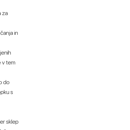
a za
čanja in
jenih
e v tem
o do
opku s
er sklep