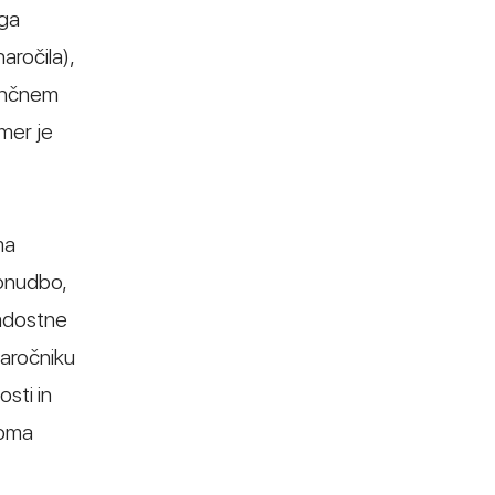
ega
aročila),
renčnem
mer je
ma
onudbo,
zadostne
naročniku
sti in
roma