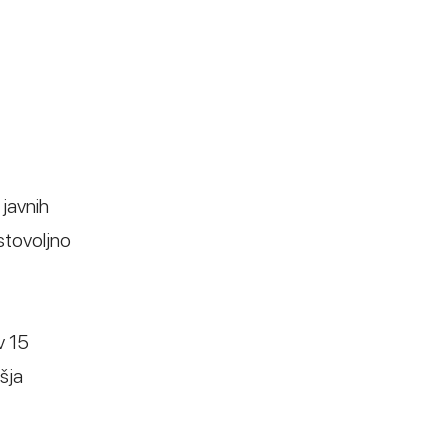
javnih
stovoljno
v 15
šja