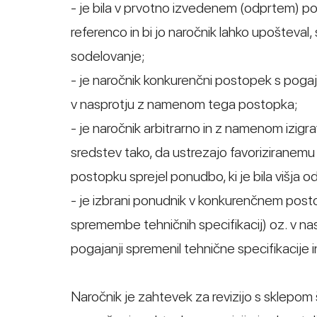
- je bila v prvotno izvedenem (odprtem) 
referenco in bi jo naročnik lahko upošteval
sodelovanje;
- je naročnik konkurenčni postopek s pogaja
v nasprotju z namenom tega postopka;
- je naročnik arbitrarno in z namenom izigr
sredstev tako, da ustrezajo favoriziranemu 
postopku sprejel ponudbo, ki je bila višja
- je izbrani ponudnik v konkurenčnem post
spremembe tehničnih specifikacij) oz. v n
pogajanji spremenil tehnične specifikacije 
Naročnik je zahtevek za revizijo s sklepom