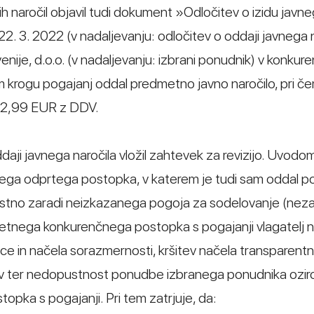
ih naročil objavil tudi dokument »Odločitev o izidu javn
. 3. 2022 (v nadaljevanju: odločitev o oddaji javnega n
venije, d.o.o. (v nadaljevanju: izbrani ponudnik) v konku
 krogu pogajanj oddal predmetno javno naročilo, pri če
12,99 EUR z DDV.
ddaji javnega naročila vložil zahtevek za revizijo. Uvodo
ega odprtega postopka, v katerem je tudi sam oddal p
dopustno zaradi neizkazanega pogoja za sodelovanje (ne
etnega konkurenčnega postopka s pogajanji vlagatelj 
ce in načela sorazmernosti, kršitev načela transparentno
v ter nedopustnost ponudbe izbranega ponudnika ozi
ka s pogajanji. Pri tem zatrjuje, da: