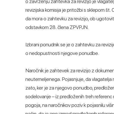
o zavrženju zahtevka za revizijo je vlagate
revizijska komisija je pritožbi s sklepom št
da mora o zahtevku za revizijo, ob ugotovit
odstavkom 28. člena ZPVPJN.
Izbrani ponudnik se je o zahtevku za revizi
o nedopustnosti njegove ponudbe.
Naročnik je zahtevek za revizijo z dokum
neutemeljenega. Pojasnjuje, da vlagatelja 
zato, ker je za njegovo ponudbo, predlože
sodelovanje – iz predloženih treh referenc 
pogoja, na naročnikov poziv k pojasnilu viš
način, da je eno izmed predloženih referenc