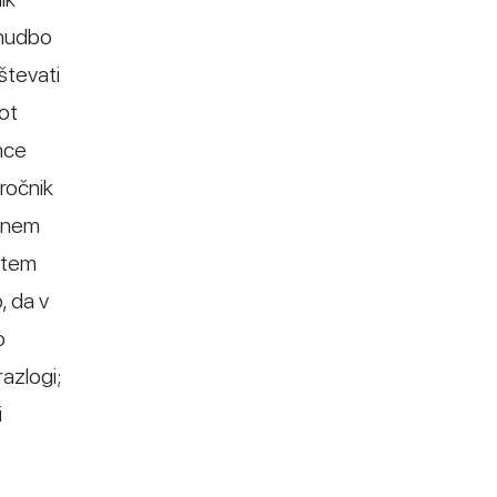
onudbo
števati
Kot
nce
aročnik
nčnem
rtem
, da v
o
razlogi;
i