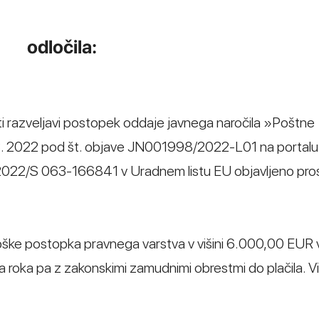
odločila:
loti razveljavi postopek oddaje javnega naročila »Poštne
9. 3. 2022 pod št. objave JN001998/2022-L01 na portalu 
e 2022/S 063-166841 v Uradnem listu EU objavljeno pro
troške postopka pravnega varstva v višini 6.000,00 EUR 
a roka pa z zakonskimi zamudnimi obrestmi do plačila. Vi