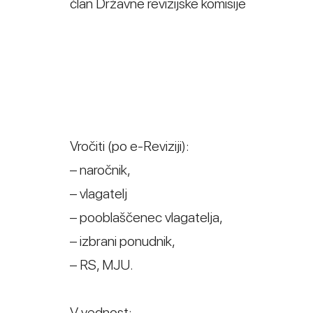
član Državne revizijske komisije
Vročiti (po e-Reviziji):
– naročnik,
– vlagatelj
– pooblaščenec vlagatelja,
– izbrani ponudnik,
– RS, MJU.
V vednost: