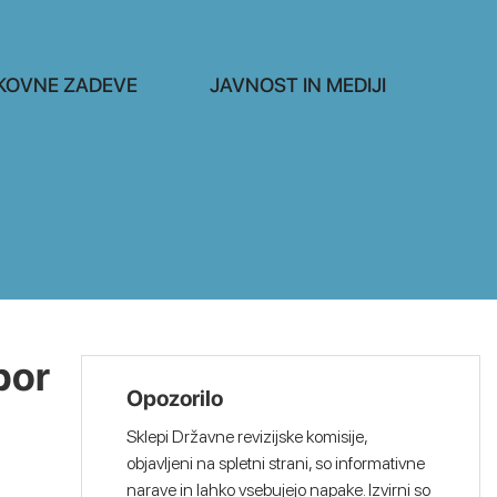
KOVNE ZADEVE
JAVNOST IN MEDIJI
bor
Opozorilo
Sklepi Državne revizijske komisije,
objavljeni na spletni strani, so informativne
narave in lahko vsebujejo napake. Izvirni so