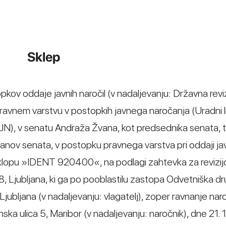
Sklep
opkov oddaje javnih naročil (v nadaljevanju: Državna revi
pravnem varstvu v postopkih javnega naročanja (Uradni l
PJN), v senatu Andraža Žvana, kot predsednika senata, 
anov senata, v postopku pravnega varstva pri oddaji j
sklopu »IDENT 920400«, na podlagi zahtevka za revizij
a 8, Ljubljana, ki ga po pooblastilu zastopa Odvetniška d
, Ljubljana (v nadaljevanju: vlagatelj), zoper ravnanje nar
anska ulica 5, Maribor (v nadaljevanju: naročnik), dne 21. 