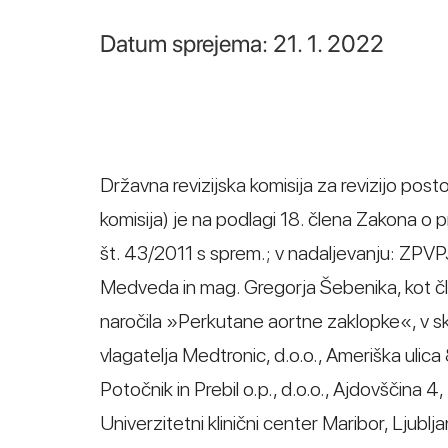
Datum sprejema: 21. 1. 2022
Državna revizijska komisija za revizijo post
komisija) je na podlagi 18. člena Zakona o 
št. 43/2011 s sprem.; v nadaljevanju: ZPV
Medveda in mag. Gregorja Šebenika, kot čl
naročila »Perkutane aortne zaklopke«, v 
vlagatelja Medtronic, d.o.o., Ameriška ulic
Potočnik in Prebil o.p., d.o.o., Ajdovščina 4
Univerzitetni klinični center Maribor, Ljublj