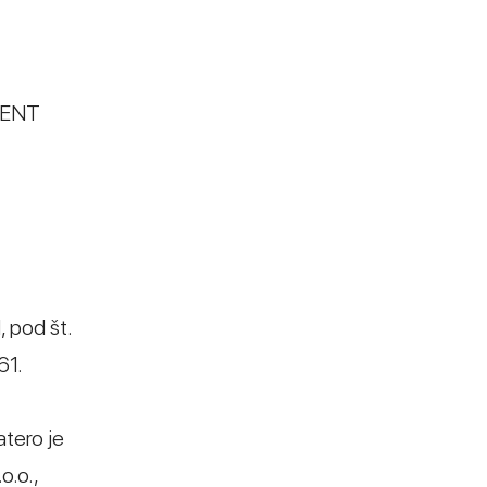
IDENT
, pod št.
61.
atero je
o.o.,