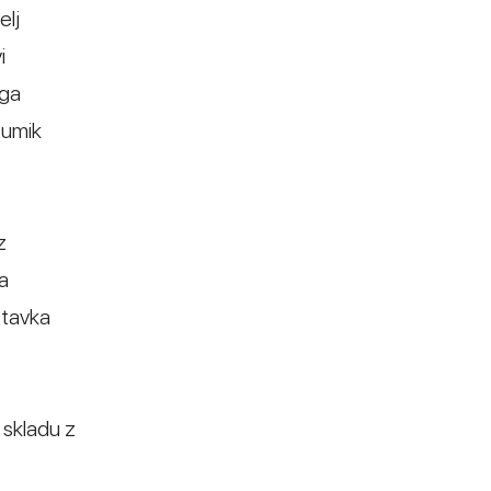
elj
i
ega
 umik
z
a
stavka
 skladu z