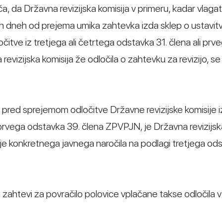
 da Državna revizijska komisija v primeru, kadar vlagat
ih dneh od prejema umika zahtevka izda sklep o ustavitv
očitve iz tretjega ali četrtega odstavka 31. člena ali prv
vizijska komisija že odločila o zahtevku za revizijo, se
il pred sprejemom odločitve Državne revizijske komisije i
i prvega odstavka 39. člena ZPVPJN, je Državna revizijsk
je konkretnega javnega naročila na podlagi tretjega od
i zahtevi za povračilo polovice vplačane takse odločila v