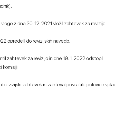
udnik).
 vlogo z dne 30. 12. 2021 vložil zahtevek za revizijo.
022 opredelil do revizijskih navedb.
nil zahtevek za revizijo in dne 19. 1. 2022 odstopil
 komisiji.
il revizijski zahtevek in zahteval povračilo polovice vpl