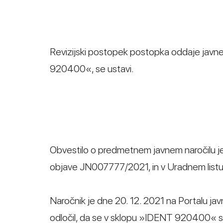
Revizijski postopek postopka oddaje javn
920400«, se ustavi.
Obvestilo o predmetnem javnem naročilu je bi
objave JN007777/2021, in v Uradnem listu
Naročnik je dne 20. 12. 2021 na Portalu javni
odločil, da se v sklopu »IDENT 920400« sk