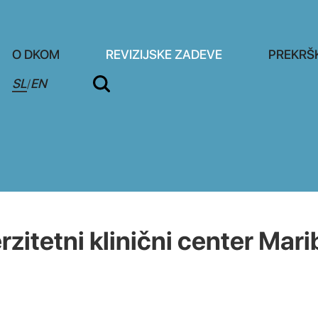
O DKOM
REVIZIJSKE ZADEVE
PREKRŠ
SL
EN
/
itetni klinični center Mari