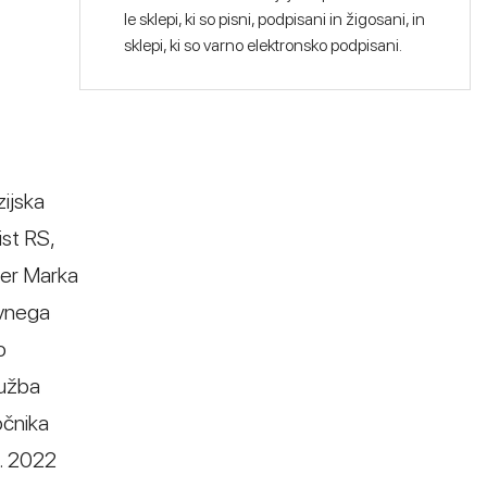
le sklepi, ki so pisni, podpisani in žigosani, in
sklepi, ki so varno elektronsko podpisani.
zijska
ist RS,
ter Marka
avnega
o
ružba
očnika
1. 2022