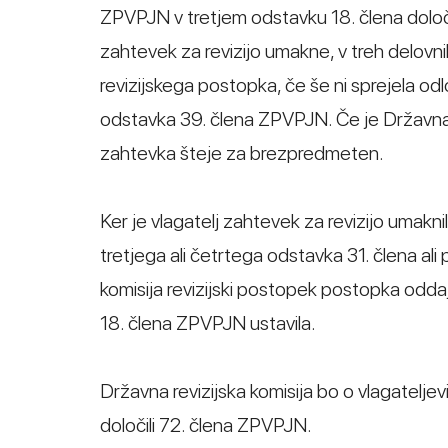
ZPVPJN v tretjem odstavku 18. člena določa,
zahtevek za revizijo umakne, v treh delovn
revizijskega postopka, če še ni sprejela odl
odstavka 39. člena ZPVPJN. Če je Državna re
zahtevka šteje za brezpredmeten.
Ker je vlagatelj zahtevek za revizijo umakn
tretjega ali četrtega odstavka 31. člena al
komisija revizijski postopek postopka odda
18. člena ZPVPJN ustavila.
Državna revizijska komisija bo o vlagateljev
določili 72. člena ZPVPJN.