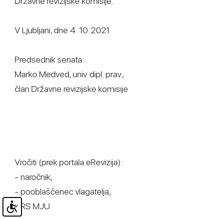
Državne revizijske komisije.
V Ljubljani, dne 4. 10. 2021
Predsednik senata:
Marko Medved, univ. dipl. prav.,
član Državne revizijske komisije
Vročiti (prek portala eRevizija):
- naročnik,
- pooblaščenec vlagatelja,
- RS MJU