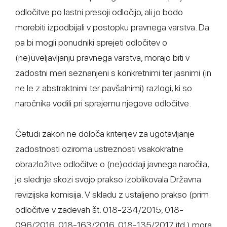
odločitve po lastni presoji odločijo, ali jo bodo
morebiti izpodbijali v postopku pravnega varstva. Da
pa bi mogli ponudniki sprejeti odločitev o
(ne)uveljavljanju pravnega varstva, morajo biti v
zadostni meri seznanjeni s konkretnimi ter jasnimi (in
ne le z abstraktnimi ter pavšalnimi) razlogi, ki so
naročnika vodili pri sprejemu njegove odločitve.
Četudi zakon ne določa kriterijev za ugotavljanje
zadostnosti oziroma ustreznosti vsakokratne
obrazložitve odločitve o (ne)oddaji javnega naročila,
je slednje skozi svojo prakso izoblikovala Državna
revizijska komisija. V skladu z ustaljeno prakso (prim.
odločitve v zadevah št. 018-234/2015, 018-
096/2016, 018-163/2016, 018-135/2017 itd.) mora