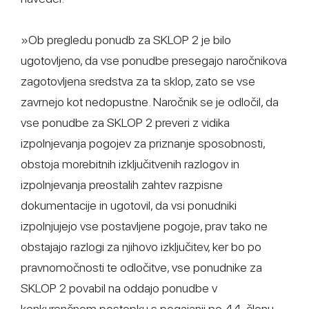
»Ob pregledu ponudb za SKLOP 2 je bilo
ugotovljeno, da vse ponudbe presegajo naročnikova
zagotovljena sredstva za ta sklop, zato se vse
zavrnejo kot nedopustne. Naročnik se je odločil, da
vse ponudbe za SKLOP 2 preveri z vidika
izpolnjevanja pogojev za priznanje sposobnosti,
obstoja morebitnih izključitvenih razlogov in
izpolnjevanja preostalih zahtev razpisne
dokumentacije in ugotovil, da vsi ponudniki
izpolnjujejo vse postavljene pogoje, prav tako ne
obstajajo razlogi za njihovo izključitev, ker bo po
pravnomočnosti te odločitve, vse ponudnike za
SKLOP 2 povabil na oddajo ponudbe v
konkurenčnem postopku s pogajanji po 44. členu