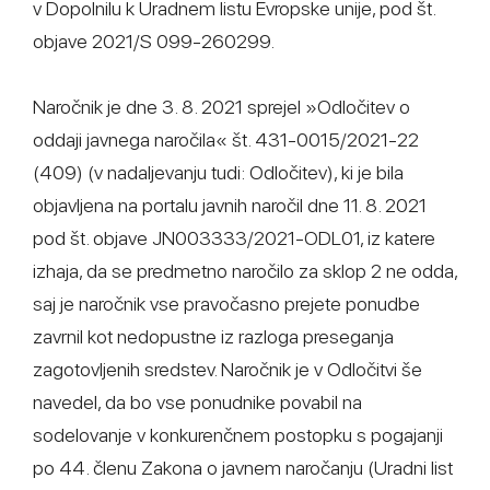
v Dopolnilu k Uradnem listu Evropske unije, pod št.
objave 2021/S 099-260299.
Naročnik je dne 3. 8. 2021 sprejel »Odločitev o
oddaji javnega naročila« št. 431-0015/2021-22
(409) (v nadaljevanju tudi: Odločitev), ki je bila
objavljena na portalu javnih naročil dne 11. 8. 2021
pod št. objave JN003333/2021-ODL01, iz katere
izhaja, da se predmetno naročilo za sklop 2 ne odda,
saj je naročnik vse pravočasno prejete ponudbe
zavrnil kot nedopustne iz razloga preseganja
zagotovljenih sredstev. Naročnik je v Odločitvi še
navedel, da bo vse ponudnike povabil na
sodelovanje v konkurenčnem postopku s pogajanji
po 44. členu Zakona o javnem naročanju (Uradni list