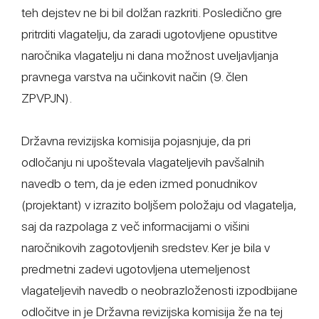
teh dejstev ne bi bil dolžan razkriti. Posledično gre
pritrditi vlagatelju, da zaradi ugotovljene opustitve
naročnika vlagatelju ni dana možnost uveljavljanja
pravnega varstva na učinkovit način (9. člen
ZPVPJN).
Državna revizijska komisija pojasnjuje, da pri
odločanju ni upoštevala vlagateljevih pavšalnih
navedb o tem, da je eden izmed ponudnikov
(projektant) v izrazito boljšem položaju od vlagatelja,
saj da razpolaga z več informacijami o višini
naročnikovih zagotovljenih sredstev. Ker je bila v
predmetni zadevi ugotovljena utemeljenost
vlagateljevih navedb o neobrazloženosti izpodbijane
odločitve in je Državna revizijska komisija že na tej