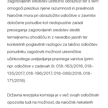
zagotovljenih sredstev ustrezno obrazloži ter s tem
omogoči preizkus njene razumnosti in pravilnosti.
Naročnik mora pri obrazložitvi odločitve o zavrnitvi
določene ponudbe kot nedopustne zaradi
preseganja zagotovljenih sredstev slediti
temeljnemu izhodišču in z navedbo jasnih ter
konkretnih poglavitnih razlogov za takšno odločitev
ponudniku zagotoviti možnost uresničitve
učinkovitega uveljavljanja pravnega varstva (prim.
npr. odločitve v zadevah št. 018-163/2016, 018-
135/2017, 018-196/2017, 018-089/2018, 018-
171/2018).
Državna revizijska komisija je v več svojih odločitvah
opozorila tudi na možnost, da naročnik nekaterih