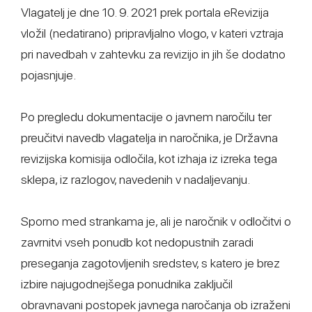
Vlagatelj je dne 10. 9. 2021 prek portala eRevizija
vložil (nedatirano) pripravljalno vlogo, v kateri vztraja
pri navedbah v zahtevku za revizijo in jih še dodatno
pojasnjuje.
Po pregledu dokumentacije o javnem naročilu ter
preučitvi navedb vlagatelja in naročnika, je Državna
revizijska komisija odločila, kot izhaja iz izreka tega
sklepa, iz razlogov, navedenih v nadaljevanju.
Sporno med strankama je, ali je naročnik v odločitvi o
zavrnitvi vseh ponudb kot nedopustnih zaradi
preseganja zagotovljenih sredstev, s katero je brez
izbire najugodnejšega ponudnika zaključil
obravnavani postopek javnega naročanja ob izraženi