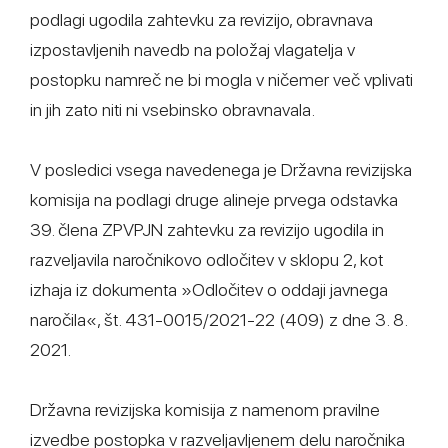
podlagi ugodila zahtevku za revizijo, obravnava
izpostavljenih navedb na položaj vlagatelja v
postopku namreč ne bi mogla v ničemer več vplivati
in jih zato niti ni vsebinsko obravnavala.
V posledici vsega navedenega je Državna revizijska
komisija na podlagi druge alineje prvega odstavka
39. člena ZPVPJN zahtevku za revizijo ugodila in
razveljavila naročnikovo odločitev v sklopu 2, kot
izhaja iz dokumenta »Odločitev o oddaji javnega
naročila«, št. 431-0015/2021-22 (409) z dne 3. 8.
2021.
Državna revizijska komisija z namenom pravilne
izvedbe postopka v razveljavljenem delu naročnika