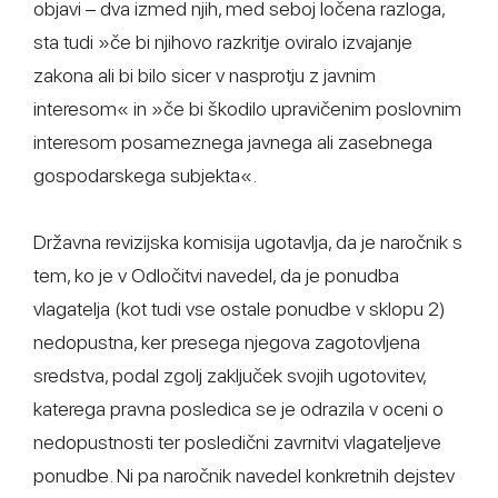
objavi – dva izmed njih, med seboj ločena razloga,
sta tudi »če bi njihovo razkritje oviralo izvajanje
zakona ali bi bilo sicer v nasprotju z javnim
interesom« in »če bi škodilo upravičenim poslovnim
interesom posameznega javnega ali zasebnega
gospodarskega subjekta«.
Državna revizijska komisija ugotavlja, da je naročnik s
tem, ko je v Odločitvi navedel, da je ponudba
vlagatelja (kot tudi vse ostale ponudbe v sklopu 2)
nedopustna, ker presega njegova zagotovljena
sredstva, podal zgolj zaključek svojih ugotovitev,
katerega pravna posledica se je odrazila v oceni o
nedopustnosti ter posledični zavrnitvi vlagateljeve
ponudbe. Ni pa naročnik navedel konkretnih dejstev