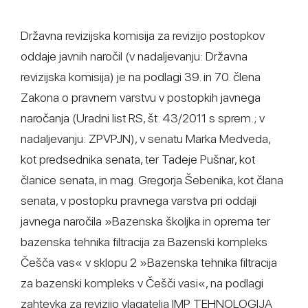
Državna revizijska komisija za revizijo postopkov
oddaje javnih naročil (v nadaljevanju: Državna
revizijska komisija) je na podlagi 39. in 70. člena
Zakona o pravnem varstvu v postopkih javnega
naročanja (Uradni list RS, št. 43/2011 s sprem.; v
nadaljevanju: ZPVPJN), v senatu Marka Medveda,
kot predsednika senata, ter Tadeje Pušnar, kot
članice senata, in mag. Gregorja Šebenika, kot člana
senata, v postopku pravnega varstva pri oddaji
javnega naročila »Bazenska školjka in oprema ter
bazenska tehnika filtracija za Bazenski kompleks
Češča vas« v sklopu 2 »Bazenska tehnika filtracija
za bazenski kompleks v Češči vasi«, na podlagi
zahtevka za revizijo vlagatelja IMP TEHNOLOGIJA