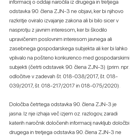
informacij o oddaji naročila iz drugega in tretjega
odstavka 90. člena ZJN-3 ne objavi, ker bi njihovo
razkritje oviralo izvajanje zakona ali bi bilo sicer v
nasprotju z javnim interesom, ker bi škodilo
upravičenim poslovnim interesom javnega ali
zasebnega gospodarskega subjekta ali ker bi lahko
vplivalo na pošteno konkurenco med gospodarskimi
subjekti (četrti odstavek 90. člena ZJN-3) (prim. npr.
odločitve v zadevah št. 018-038/2017, št. 018-
039/2017, št. 018-217/2017 in 018-075/2020).
Določba četrtega odstavka 90. člena ZJN-3 je
jasna. Iz nje izhaja več izjem oz. razlogov, zaradi
katerih naročnik določenih informacij navkljub določbi
drugega in tretjega odstavka 90. člena ZJN-3 ne