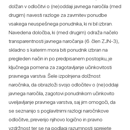
dolžan v odločitvi o (ne)oddaji javnega naročila (med
drugim) navesti razloge za zavrnitev ponudbe
vsakega neuspešnega ponudnika, ki ni bil izbran.
Navedena določba, ki (med drugim) odraža načelo
transparentnosti javnega naročanja (6. člen ZJN-3),
skladno s katerim mora biti ponudnik izbran na
pregleden način in po predpisanem postopku, je
ključnega pomena za zagotavljanje učinkovitosti
pravnega varstva. Šele izpolnjena dolžnost
naročnika, da obrazloži svojo odločitev o (ne)oddaji
javnega naročila, zagotovi ponudnikom učinkovito
uveljavljanje pravnega varstva, saj jim omogoči, da
se seznanijo s poglavitnimi razlogi naročnikove
odločitve, preverijo njihovo logično in pravno
vzdržnost ter se na podlagi razumnosti sprejete