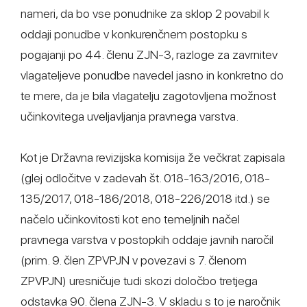
nameri, da bo vse ponudnike za sklop 2 povabil k
oddaji ponudbe v konkurenčnem postopku s
pogajanji po 44. členu ZJN-3, razloge za zavrnitev
vlagateljeve ponudbe navedel jasno in konkretno do
te mere, da je bila vlagatelju zagotovljena možnost
učinkovitega uveljavljanja pravnega varstva.
Kot je Državna revizijska komisija že večkrat zapisala
(glej odločitve v zadevah št. 018-163/2016, 018-
135/2017, 018-186/2018, 018-226/2018 itd.) se
načelo učinkovitosti kot eno temeljnih načel
pravnega varstva v postopkih oddaje javnih naročil
(prim. 9. člen ZPVPJN v povezavi s 7. členom
ZPVPJN) uresničuje tudi skozi določbo tretjega
odstavka 90. člena ZJN-3. V skladu s to je naročnik