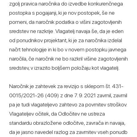
zgolj pravica naročnika do izvedbe konkurenčnega
postopka s pogajanji, ki je nov postopek, še ne
pomeni, da naročnik podatka o višini zagotovljenih
sredstev ne razkrije. Vlagatelj navaja še, da je eden
od ponudnikov projektant, ki je za naročnika izdelal
načrt tehnologije in ki bo v novem postopku javnega
naročila, če naročnik ne bo razkril višine zagotovljenih
sredstev, v izrazito boljšem položaju kot vlagatelj.
Naročnik je zahtevek za revizijo s sklepom št. 431-
0015/2021-26 (409) z dne 7. 9. 2021 zavrnil, zavrnil
pa je tudi vlagateljevo zahtevo za povrnitev stroškov.
Vlagateljev očitek, da Odločitev ne ustreza
standardu obrazložene odločitve, zavrača in navaja,
da je jasno navedel razlog za zavrnitev vseh ponudb