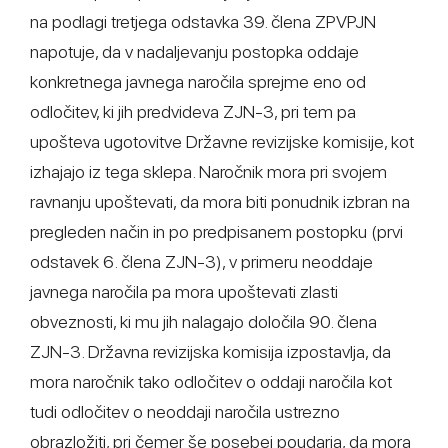
na podlagi tretjega odstavka 39. člena ZPVPJN
napotuje, da v nadaljevanju postopka oddaje
konkretnega javnega naročila sprejme eno od
odločitev, ki jih predvideva ZJN-3, pri tem pa
upošteva ugotovitve Državne revizijske komisije, kot
izhajajo iz tega sklepa. Naročnik mora pri svojem
ravnanju upoštevati, da mora biti ponudnik izbran na
pregleden način in po predpisanem postopku (prvi
odstavek 6. člena ZJN-3), v primeru neoddaje
javnega naročila pa mora upoštevati zlasti
obveznosti, ki mu jih nalagajo določila 90. člena
ZJN-3. Državna revizijska komisija izpostavlja, da
mora naročnik tako odločitev o oddaji naročila kot
tudi odločitev o neoddaji naročila ustrezno
obrazložiti, pri čemer še posebej poudarja, da mora