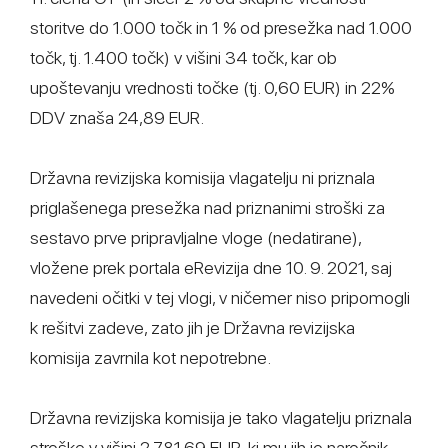
storitve do 1.000 točk in 1 % od presežka nad 1.000
točk, tj. 1.400 točk) v višini 34 točk, kar ob
upoštevanju vrednosti točke (tj. 0,60 EUR) in 22%
DDV znaša 24,89 EUR.
Državna revizijska komisija vlagatelju ni priznala
priglašenega presežka nad priznanimi stroški za
sestavo prve pripravljalne vloge (nedatirane),
vložene prek portala eRevizija dne 10. 9. 2021, saj
navedeni očitki v tej vlogi, v ničemer niso pripomogli
k rešitvi zadeve, zato jih je Državna revizijska
komisija zavrnila kot nepotrebne.
Državna revizijska komisija je tako vlagatelju priznala
stroške v višini 2.781,69 EUR, ki mu jih je naročnik