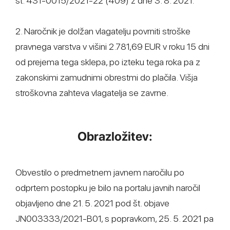
št. 431-0015/2021-22 (409) z dne 3. 8. 2021.
2. Naročnik je dolžan vlagatelju povrniti stroške
pravnega varstva v višini 2.781,69 EUR v roku 15 dni
od prejema tega sklepa, po izteku tega roka pa z
zakonskimi zamudnimi obrestmi do plačila. Višja
stroškovna zahteva vlagatelja se zavrne.
Obrazložitev:
Obvestilo o predmetnem javnem naročilu po
odprtem postopku je bilo na portalu javnih naročil
objavljeno dne 21. 5. 2021 pod št. objave
JN003333/2021-B01, s popravkom, 25. 5. 2021 pa