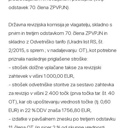
odstavek 70. člena ZPVPJN).
Državna revizijska komisija je vlagatelju, skladno s
prvim in tretjim odstavkom 70. člena ZPVPJN in
skladno z Odvetniško tarifo (Uradni list RS, št.
2/2015, s sprem.; v nadaljevanju: OT), kot potrebne
priznala naslednje priglašene stroške:
- strošek dolžne vplačane takse za revizijski
zahtevek v višini 1.000,00 EUR,
- strošek odvetniške storitve za sestavo zahtevka
za revizijo v višini 2.400 točk (prva točka tar. št. 40
OT), kar ob upoštevanju vrednosti točke (tj. 0,60
EUR) in 22 % DDV znaša 1756,80 EUR,
- izdatke v pavšalnem znesku po tretjem odstavku
11. člena OT (in sicer 2 % od skupne vrednosti