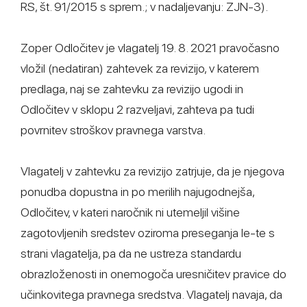
RS, št. 91/2015 s sprem.; v nadaljevanju: ZJN-3).
Zoper Odločitev je vlagatelj 19. 8. 2021 pravočasno
vložil (nedatiran) zahtevek za revizijo, v katerem
predlaga, naj se zahtevku za revizijo ugodi in
Odločitev v sklopu 2 razveljavi, zahteva pa tudi
povrnitev stroškov pravnega varstva.
Vlagatelj v zahtevku za revizijo zatrjuje, da je njegova
ponudba dopustna in po merilih najugodnejša,
Odločitev, v kateri naročnik ni utemeljil višine
zagotovljenih sredstev oziroma preseganja le-te s
strani vlagatelja, pa da ne ustreza standardu
obrazloženosti in onemogoča uresničitev pravice do
učinkovitega pravnega sredstva. Vlagatelj navaja, da