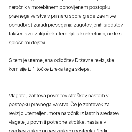
naročnik v morebitnem ponovljenem postopku
pravnega varstva v primeru spora glede zavrnitve
ponudb(e) zaradi preseganja zagotovljenih sredstev
takšen svoj zaključek utemeljiti s konkretnimi, ne le s
splošnimi dejstvi.
S tem je utemeljena odločitev Državne revizijske
komisije iz 1. točke izreka tega sklepa.
Vlagatelj zahteva povrnitev stroškov, nastalih v
postopku pravnega varstva. Če je zahtevek za
revizijo utemeljen, mora naročnik iz lastnih sredstev
vlagatelju povrniti potrebne stroške, nastale v
predrevizijskem in revizijskem postopku (tretji