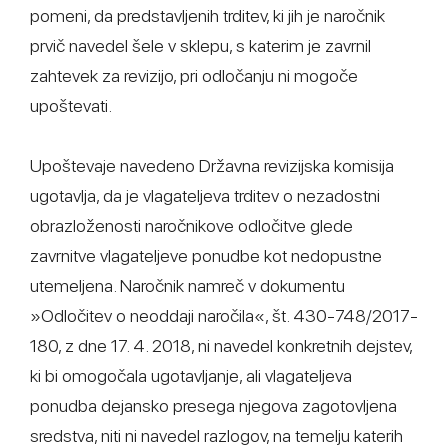
pomeni, da predstavljenih trditev, ki jih je naročnik
prvič navedel šele v sklepu, s katerim je zavrnil
zahtevek za revizijo, pri odločanju ni mogoče
upoštevati.
Upoštevaje navedeno Državna revizijska komisija
ugotavlja, da je vlagateljeva trditev o nezadostni
obrazloženosti naročnikove odločitve glede
zavrnitve vlagateljeve ponudbe kot nedopustne
utemeljena. Naročnik namreč v dokumentu
»Odločitev o neoddaji naročila«, št. 430-748/2017-
180, z dne 17. 4. 2018, ni navedel konkretnih dejstev,
ki bi omogočala ugotavljanje, ali vlagateljeva
ponudba dejansko presega njegova zagotovljena
sredstva, niti ni navedel razlogov, na temelju katerih