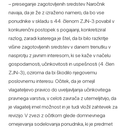
– preseganje zagotovljenih sredstev. Naročnik
navaja, da je že z izraženo namero, da bo vse
ponudnike v skladu s 44. členom ZJN-3 povabil v
konkurenčni postopek s pogajanji, konkretiziral
razlog, zaradi katerega je štel, da bi bilo razkritje
višine zagotovljenih sredstev v danem trenutku v
nasprotju z javnim interesom, ki se kaže v načelu
gospodarnosti, učinkovitosti in uspešnosti (4. člen
ZJN-3), oziroma da bi škodilo njegovemu
poslovnemu interesu. Očitek, da je omejil
vlagateljevo pravico do uveljavljanja učinkovitega
pravnega varstva, v celoti zavrača z utemeljitvijo, da
je vlagatelj imel možnost in je tudi vložil zahtevek za
revizijo. V zvezi z očitkom glede domnevnega
omejevanja sodelovanja ponudnika, ki je predmet