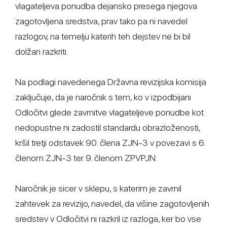
vlagateljeva ponudba dejansko presega njegova
zagotovljena sredstva, prav tako pa ni navedel
razlogov, na temelju katerih teh dejstev ne bi bil
dolžan razkriti.
Na podlagi navedenega Državna revizijska komisija
zaključuje, da je naročnik s tem, ko v izpodbijani
Odločitvi glede zavrnitve vlagateljeve ponudbe kot
nedopustne ni zadostil standardu obrazloženosti,
kršil tretji odstavek 90. člena ZJN-3 v povezavi s 6.
členom ZJN-3 ter 9. členom ZPVPJN.
Naročnik je sicer v sklepu, s katerim je zavrnil
zahtevek za revizijo, navedel, da višine zagotovljenih
sredstev v Odločitvi ni razkril iz razloga, ker bo vse