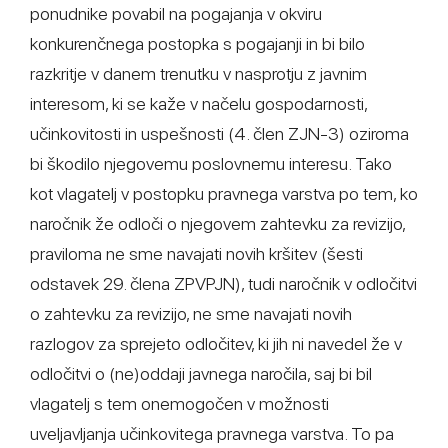
ponudnike povabil na pogajanja v okviru
konkurenčnega postopka s pogajanji in bi bilo
razkritje v danem trenutku v nasprotju z javnim
interesom, ki se kaže v načelu gospodarnosti,
učinkovitosti in uspešnosti (4. člen ZJN-3) oziroma
bi škodilo njegovemu poslovnemu interesu. Tako
kot vlagatelj v postopku pravnega varstva po tem, ko
naročnik že odloči o njegovem zahtevku za revizijo,
praviloma ne sme navajati novih kršitev (šesti
odstavek 29. člena ZPVPJN), tudi naročnik v odločitvi
o zahtevku za revizijo, ne sme navajati novih
razlogov za sprejeto odločitev, ki jih ni navedel že v
odločitvi o (ne)oddaji javnega naročila, saj bi bil
vlagatelj s tem onemogočen v možnosti
uveljavljanja učinkovitega pravnega varstva. To pa