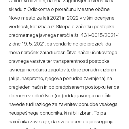
Odločitvi navedel, da ima zagotovljena sredstva v
skladu z Odlokoma o proračunu Mestne občine
Novo mesto za leti 2021 in 2022 v višini ocenjene
vrednosti, kot izhaja iz Sklepa o začetku postopka
predmetnega javnega naročila št. 431-0015/2021-1
z dne 19. 5. 2021, pa vendarle ne gre prezreti, da
mora naročnik zaradi uresničitve načel učinkovitega
pravnega varstva ter transparentnosti postopka
javnega naročanja zagotoviti, da je ponudnik izbran
(ali je, nasprotno, njegova ponudba zavrnjena) na
pregleden način in po predpisanem postopku ter da
obenem v odločitvi o (ne)oddaji javnega naročila
navede tudi razloge za zavrnitev ponudbe vsakega
neuspešnega ponudnika, ki ni bil izbran. To pa
naročnika zavezuje, da svojo oceno o preseganju