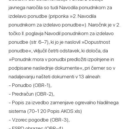
javnega naročila so tudi Navodila ponudnikom za
izdelavo ponudbe (priponka »2. Navodila
ponudnikom za izdelavo ponudbe«). Naročnik je v 2.
točko II. poglavja Navodil ponudnikom za izdelavo
ponudbe (str. 6–7), ki jo je naslovil »Dopustnost
ponudbe«, vključil četrti odstavek, ki določa, da
»Ponudnik mora v ponudbi predložiti izpolnjene in
podpisane naslednje dokumente«, pri čemer so v
nadaljevanju našteti dokumenti v 13 alineah:
- Ponudbo (OBR-1),
- Predračun (OBR-2),
- Popis za izvedbo zamenjave ogrevalno hladilnega
sistema (70-1 20 Popis AKOS.xls)
- Vzorec pogodbe (OBR-3),
- ESPD obrazec (OBR-4),