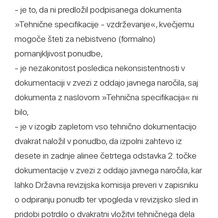
- je to, da ni predložil podpisanega dokumenta
»Tehnične specifikacije - vzdrževanje«, kvečjemu
mogoče šteti za nebistveno (formalno)
pomanjkljivost ponudbe,
- je nezakonitost posledica nekonsistentnosti v
dokumentaciji v zvezi z oddajo javnega naročila, saj
dokumenta z naslovom »Tehnična specifikacija« ni
bilo,
- je v izogib zapletom vso tehnično dokumentacijo
dvakrat naložil v ponudbo, da izpolni zahtevo iz
desete in zadnje alinee četrtega odstavka 2. točke
dokumentacije v zvezi z oddajo javnega naročila, kar
lahko Državna revizijska komisija preveri v zapisniku
o odpiranju ponudb ter vpogleda v revizijsko sled in
pridobi potrdilo o dvakratni vložitvi tehničnega dela