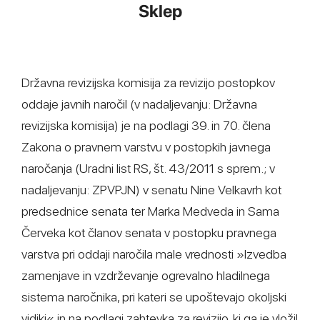
Sklep
Državna revizijska komisija za revizijo postopkov
oddaje javnih naročil (v nadaljevanju: Državna
revizijska komisija) je na podlagi 39. in 70. člena
Zakona o pravnem varstvu v postopkih javnega
naročanja (Uradni list RS, št. 43/2011 s sprem.; v
nadaljevanju: ZPVPJN) v senatu Nine Velkavrh kot
predsednice senata ter Marka Medveda in Sama
Červeka kot članov senata v postopku pravnega
varstva pri oddaji naročila male vrednosti »Izvedba
zamenjave in vzdrževanje ogrevalno hladilnega
sistema naročnika, pri kateri se upoštevajo okoljski
vidiki« in na podlagi zahtevka za revizijo, ki ga je vložil