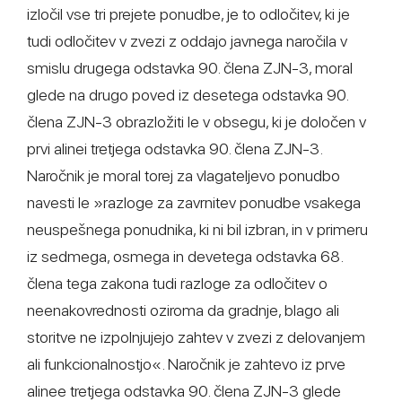
izločil vse tri prejete ponudbe, je to odločitev, ki je
tudi odločitev v zvezi z oddajo javnega naročila v
smislu drugega odstavka 90. člena ZJN-3, moral
glede na drugo poved iz desetega odstavka 90.
člena ZJN-3 obrazložiti le v obsegu, ki je določen v
prvi alinei tretjega odstavka 90. člena ZJN-3.
Naročnik je moral torej za vlagateljevo ponudbo
navesti le »razloge za zavrnitev ponudbe vsakega
neuspešnega ponudnika, ki ni bil izbran, in v primeru
iz sedmega, osmega in devetega odstavka 68.
člena tega zakona tudi razloge za odločitev o
neenakovrednosti oziroma da gradnje, blago ali
storitve ne izpolnjujejo zahtev v zvezi z delovanjem
ali funkcionalnostjo«. Naročnik je zahtevo iz prve
alinee tretjega odstavka 90. člena ZJN-3 glede