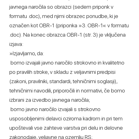
javnega naročila so obrazci (sedem priponk v
formatu .doc), med njimi obrazec ponudbe, ki je
označen kot OBR-1 (priponka »3. OBR-1« v formatu
.doc). Na konec obrazca OBR-1 (str. 3) je vključena
izjava:
»Izjavljamo, da:
­ bomo izvajali javno naročilo strokovno in kvalitetno
po pravilih stroke, v skladu z veljavnimi predpisi
(zakoni, pravilniki, standardi, tehničnimi soglasji),
tehničnimi navodili, priporočili in normativi, če bomo
izbrani za izvedbo javnega naročila;
­ bomo javno naročilo izvajali s strokovno
usposobljenimi delavci oziroma kadrom in pri tem
upoštevali vse zahteve varstva pri delu in delovne
zakonodaje, veljavne na ozemlju RS;