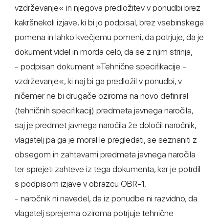
vzdrževanje« in njegova predložitev v ponudbi brez
kakršnekoli izjave, ki bi jo podpisal, brez vsebinskega
pomena in lahko kvečjemu pomeni, da potrjuje, da je
dokument videl in morda celo, da se z njim strinja,
- podpisan dokument »Tehnične specifikacije -
vzdrževanje«, ki naj bi ga predložil v ponudbi, v
ničemer ne bi drugače oziroma na novo definiral
(tehničnih specifikacij) predmeta javnega naročila,
saj je predmet javnega naročila že določil naročnik,
vlagatelj pa ga je moral le pregledati, se seznaniti z
obsegom in zahtevami predmeta javnega naročila
ter sprejeti zahteve iz tega dokumenta, kar je potrdil
s podpisom izjave v obrazcu OBR-1,
- naročnik ni navedel, da iz ponudbe ni razvidno, da
vlagatelj sprejema oziroma potrjuje tehnične