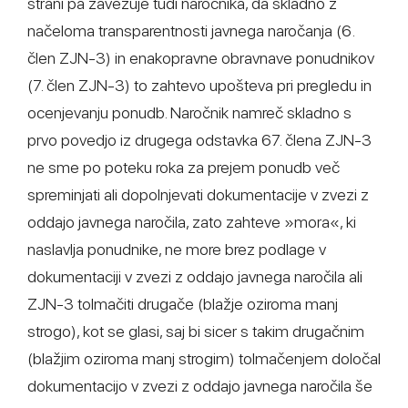
strani pa zavezuje tudi naročnika, da skladno z
načeloma transparentnosti javnega naročanja (6.
člen ZJN-3) in enakopravne obravnave ponudnikov
(7. člen ZJN-3) to zahtevo upošteva pri pregledu in
ocenjevanju ponudb. Naročnik namreč skladno s
prvo povedjo iz drugega odstavka 67. člena ZJN-3
ne sme po poteku roka za prejem ponudb več
spreminjati ali dopolnjevati dokumentacije v zvezi z
oddajo javnega naročila, zato zahteve »mora«, ki
naslavlja ponudnike, ne more brez podlage v
dokumentaciji v zvezi z oddajo javnega naročila ali
ZJN-3 tolmačiti drugače (blažje oziroma manj
strogo), kot se glasi, saj bi sicer s takim drugačnim
(blažjim oziroma manj strogim) tolmačenjem določal
dokumentacijo v zvezi z oddajo javnega naročila še