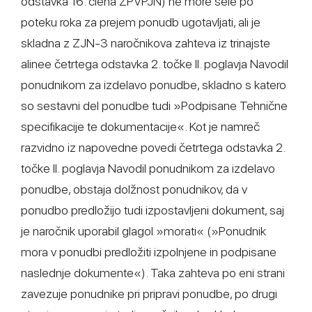
odstavka 16. člena ZPVPJN) ne more šele po
poteku roka za prejem ponudb ugotavljati, ali je
skladna z ZJN-3 naročnikova zahteva iz trinajste
alinee četrtega odstavka 2. točke II. poglavja Navodil
ponudnikom za izdelavo ponudbe, skladno s katero
so sestavni del ponudbe tudi »Podpisane Tehnične
specifikacije te dokumentacije«. Kot je namreč
razvidno iz napovedne povedi četrtega odstavka 2.
točke II. poglavja Navodil ponudnikom za izdelavo
ponudbe, obstaja dolžnost ponudnikov, da v
ponudbo predložijo tudi izpostavljeni dokument, saj
je naročnik uporabil glagol »morati« (»Ponudnik
mora v ponudbi predložiti izpolnjene in podpisane
naslednje dokumente«). Taka zahteva po eni strani
zavezuje ponudnike pri pripravi ponudbe, po drugi