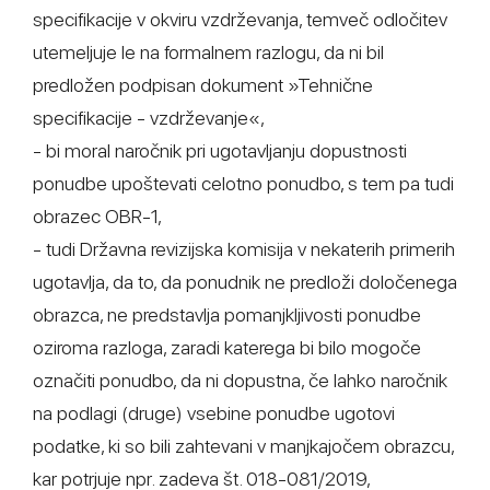
specifikacije v okviru vzdrževanja, temveč odločitev
utemeljuje le na formalnem razlogu, da ni bil
predložen podpisan dokument »Tehnične
specifikacije - vzdrževanje«,
- bi moral naročnik pri ugotavljanju dopustnosti
ponudbe upoštevati celotno ponudbo, s tem pa tudi
obrazec OBR-1,
- tudi Državna revizijska komisija v nekaterih primerih
ugotavlja, da to, da ponudnik ne predloži določenega
obrazca, ne predstavlja pomanjkljivosti ponudbe
oziroma razloga, zaradi katerega bi bilo mogoče
označiti ponudbo, da ni dopustna, če lahko naročnik
na podlagi (druge) vsebine ponudbe ugotovi
podatke, ki so bili zahtevani v manjkajočem obrazcu,
kar potrjuje npr. zadeva št. 018-081/2019,