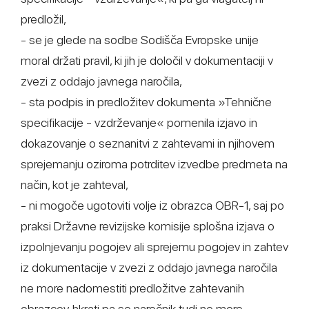
predložil,
- se je glede na sodbe Sodišča Evropske unije
moral držati pravil, ki jih je določil v dokumentaciji v
zvezi z oddajo javnega naročila,
- sta podpis in predložitev dokumenta »Tehnične
specifikacije - vzdrževanje« pomenila izjavo in
dokazovanje o seznanitvi z zahtevami in njihovem
sprejemanju oziroma potrditev izvedbe predmeta na
način, kot je zahteval,
- ni mogoče ugotoviti volje iz obrazca OBR-1, saj po
praksi Državne revizijske komisije splošna izjava o
izpolnjevanju pogojev ali sprejemu pogojev in zahtev
iz dokumentacije v zvezi z oddajo javnega naročila
ne more nadomestiti predložitve zahtevanih
obrazcev, hkrati pa se naročnik tudi ne more