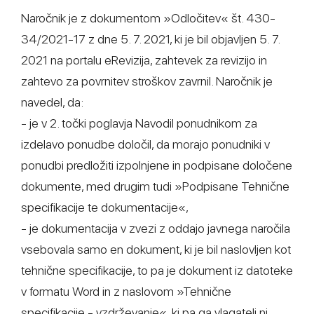
Naročnik je z dokumentom »Odločitev« št. 430-
34/2021-17 z dne 5. 7. 2021, ki je bil objavljen 5. 7.
2021 na portalu eRevizija, zahtevek za revizijo in
zahtevo za povrnitev stroškov zavrnil. Naročnik je
navedel, da:
- je v 2. točki poglavja Navodil ponudnikom za
izdelavo ponudbe določil, da morajo ponudniki v
ponudbi predložiti izpolnjene in podpisane določene
dokumente, med drugim tudi »Podpisane Tehnične
specifikacije te dokumentacije«,
- je dokumentacija v zvezi z oddajo javnega naročila
vsebovala samo en dokument, ki je bil naslovljen kot
tehnične specifikacije, to pa je dokument iz datoteke
v formatu Word in z naslovom »Tehnične
specifikacije - vzdrževanje«, ki pa ga vlagatelj ni