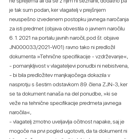
ne sprejema ali da se z njim ni seznanil, dodatno pa
je tak sum podan, ker vlagatelj v prejšnjem
neuspešno izvedenem postopku javnega naročanja
za isti predmet (objava obvestila o javnem naročilu
6. 1. 2021 na portalu javnih naročil, pod št. objave
JN000033/2021-W01) ravno tako ni predložil
dokumenta »Tehnične specifikacije - vzdrževanje«,
- pomanjkljivost v vlagateljevi ponudbi ni nebistvena,
- bi bila predložitev manjkajočega dokazila v
nasprotju s šestim odstavkom 89. člena ZJN-3, ker
se ta dokument nanaša na del ponudbe, »ki se
veže na tehnične specifikacije predmeta javnega
naročila«,
- vlagatelj zmotno uveljavlja očitnost napake, saj je
mogoče na prvi pogled ugotoviti, da ta dokument ni