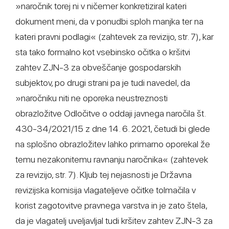
»naročnik torej ni v ničemer konkretiziral kateri
dokument meni, da v ponudbi sploh manjka ter na
kateri pravni podlagi« (zahtevek za revizijo, str. 7), kar
sta tako formalno kot vsebinsko očitka o kršitvi
zahtev ZJN-3 za obveščanje gospodarskih
subjektov, po drugi strani pa je tudi navedel, da
»naročniku niti ne oporeka neustreznosti
obrazložitve Odločitve o oddaji javnega naročila št.
430-34/2021/15 z dne 14. 6. 2021, četudi bi glede
na splošno obrazložitev lahko primarno oporekal že
temu nezakonitemu ravnanju naročnika« (zahtevek
za revizijo, str. 7). Kljub tej nejasnosti je Državna
revizijska komisija vlagateljeve očitke tolmačila v
korist zagotovitve pravnega varstva in je zato štela,
da je vlagatelj uveljavljal tudi kršitev zahtev ZJN-3 za