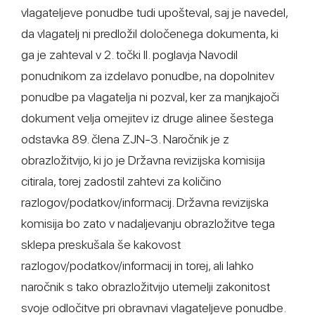
vlagateljeve ponudbe tudi upošteval, saj je navedel,
da vlagatelj ni predložil določenega dokumenta, ki
ga je zahteval v 2. točki II. poglavja Navodil
ponudnikom za izdelavo ponudbe, na dopolnitev
ponudbe pa vlagatelja ni pozval, ker za manjkajoči
dokument velja omejitev iz druge alinee šestega
odstavka 89. člena ZJN-3. Naročnik je z
obrazložitvijo, ki jo je Državna revizijska komisija
citirala, torej zadostil zahtevi za količino
razlogov/podatkov/informacij. Državna revizijska
komisija bo zato v nadaljevanju obrazložitve tega
sklepa preskušala še kakovost
razlogov/podatkov/informacij in torej, ali lahko
naročnik s tako obrazložitvijo utemelji zakonitost
svoje odločitve pri obravnavi vlagateljeve ponudbe.