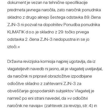
dokument je vezan na tehnične specifikacije
predmeta javnega naročila, zato naročnik ponudnika
skladno z drugo alinejo šestega odstavka 89. člena
ZJN-3 ni pozval na dopolnitev. Ponudba ponudnika
KLIMATIK d.o.o. je skladno z 29. točko prvega
odstavka 2. člena ZJN-3 nedopustna in se jo
izloči.«
Državna revizijska komisija najprej ugotavlja, da iz
vlagateljevih navedb ni jasno, ali je vlagatelj uveljavljal,
da naročnik ni pripravil obrazložitve izpodbijane
odločitve skladno z zahtevami ZJN-3 za
obveščanje gospodarskih subjektov. Vlagatelj je
namreč po eni strani navedel, da »v odločitvi
naročnik ne navaja« (zahtevek za revizijo, str. 4) in