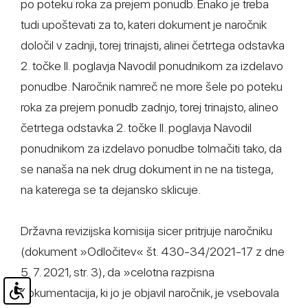
po poteku roka za prejem ponudb. Enako je treba
tudi upoštevati za to, kateri dokument je naročnik
določil v zadnji, torej trinajsti, alinei četrtega odstavka
2. točke II. poglavja Navodil ponudnikom za izdelavo
ponudbe. Naročnik namreč ne more šele po poteku
roka za prejem ponudb zadnjo, torej trinajsto, alineo
četrtega odstavka 2. točke II. poglavja Navodil
ponudnikom za izdelavo ponudbe tolmačiti tako, da
se nanaša na nek drug dokument in ne na tistega,
na katerega se ta dejansko sklicuje.
Državna revizijska komisija sicer pritrjuje naročniku
(dokument »Odločitev« št. 430-34/2021-17 z dne
5. 7. 2021, str. 3), da »celotna razpisna
dokumentacija, ki jo je objavil naročnik, je vsebovala