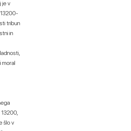
 je v
N 13200-
ti tribun
tni in
ladnosti,
i moral
anega
N 13200,
e šlo v