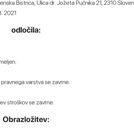
enska Bistrica, Ulica dr. Jožeta Pučnika 21, 2310 Slove
 8. 2021
odločila:
meljen.
v pravnega varstva se zavrne.
ev stroškov se zavrne.
Obrazložitev: