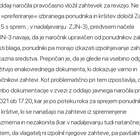
ddaji naročila pravočasno vložil zahtevek za revizijo. Ne 
 »preferiranje« izbranega ponudnika in kršitev določil 
015 s sprem.; v nadaljevanju: ZJN-3), predvsem načela
N-3 navaja, da je naročnik upravičen od ponudnikov za
i blaga, ponudniki pa morajo izkazati izpolnjevanje zaht
zna sredstva. Prepričan je, da je glede na vsebino o
ložitvijo enakovrednega dokumenta, ki dokazuje varno in
očnikovi zahtevi. Kot problematično pri tem izpostavlja, 
mbo dokumentacije v zvezi z oddajo javnega naročila p
. 2021 ob 17.20, kar je po poteku roka za sprejem ponudni
di kršitve, ki se nanašajo na zahteve iz spremenjene
zmerna in nezakonita (kar v nadaljevanju tudi natančne
tem, da vlagatelj ni izpolnil njegove zahteve, pa pavšalni