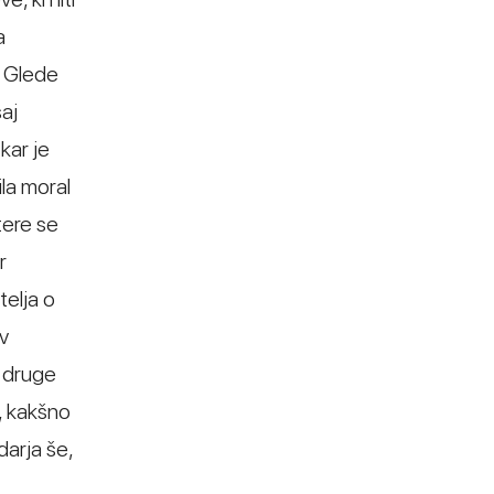
a
. Glede
aj
kar je
ila moral
tere se
r
telja o
v
 druge
l, kakšno
darja še,