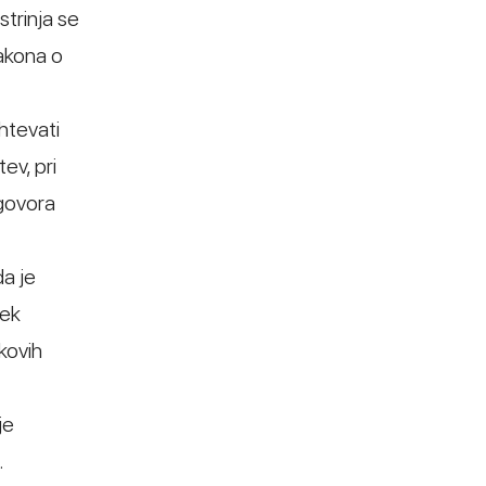
strinja se
Zakona o
htevati
ev, pri
dgovora
da je
rek
kovih
je
.