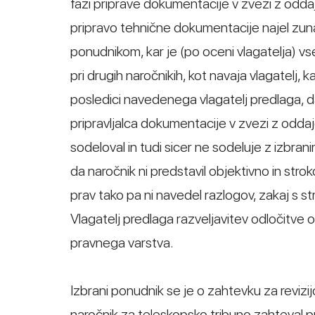
fazi priprave dokumentacije v zvezi z oddajo
pripravo tehnične dokumentacije najel zun
ponudnikom, kar je (po oceni vlagatelja) v
pri drugih naročnikih, kot navaja vlagatelj
posledici navedenega vlagatelj predlaga, da 
pripravljalca dokumentacije v zvezi z oddajo
sodeloval in tudi sicer ne sodeluje z izbra
da naročnik ni predstavil objektivno in stro
prav tako pa ni navedel razlogov, zakaj s 
Vlagatelj predlaga razveljavitev odločitve o
pravnega varstva.
Izbrani ponudnik se je o zahtevku za revizijo
naročnik za teleskopsko tribuno zahteval pr