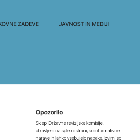
KOVNE ZADEVE
JAVNOST IN MEDIJI
Opozorilo
Sklepi Državne revizijske komisije,
objavljeni na spletni strani, so informativne
narave in lahko vsebujejo napake. Izvirni so