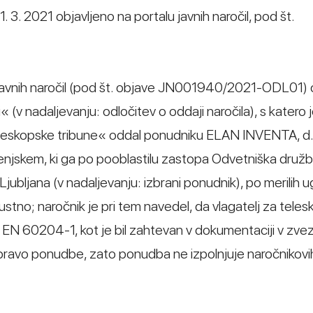
1. 3. 2021 objavljeno na portalu javnih naročil, pod št.
lu javnih naročil (pod št. objave JN001940/2021-ODL01) o
 (v nadaljevanju: odločitev o oddaji naročila), s katero 
eleskopske tribune« oddal ponudniku ELAN INVENTA, d.o
njskem, ki ga po pooblastilu zastopa Odvetniška druž
, Ljubljana (v nadaljevanju: izbrani ponudnik), po merilih
stno; naročnik je pri tem navedel, da vlagatelj za tele
a EN 60204-1, kot je bil zahtevan v dokumentaciji v zvez
ripravo ponudbe, zato ponudba ne izpolnjuje naročnikov