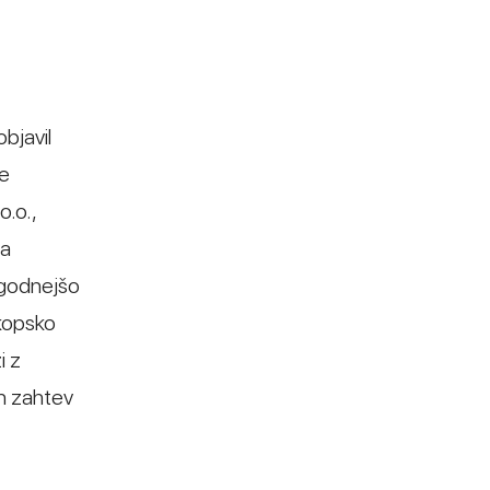
bjavil
je
.o.,
ba
 ugodnejšo
skopsko
i z
ih zahtev