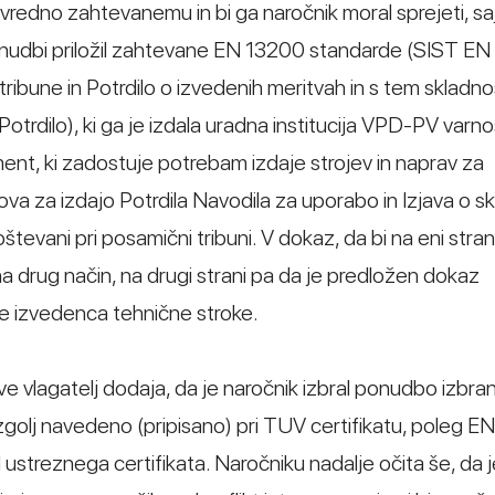
kovredno zahtevanemu in bi ga naročnik moral sprejeti, saj
onudbi priložil zahtevane EN 13200 standarde (SIST E
une in Potrdilo o izvedenih meritvah in s tem skladnos
trdilo), ki ga je izdala uradna institucija VPD-PV varnos
ument, ki zadostuje potrebam izdaje strojev in naprav za
ova za izdajo Potrdila Navodila za uporabo in Izjava o sk
upoštevani pri posamični tribuni. V dokaz, da bi na eni stran
 drug način, na drugi strani pa da je predložen dokaz
e izvedenca tehnične stroke.
 vlagatelj dodaja, da je naročnik izbral ponudbo izbr
zgolj navedeno (pripisano) pri TUV certifikatu, poleg E
l ustreznega certifikata. Naročniku nadalje očita še, da j