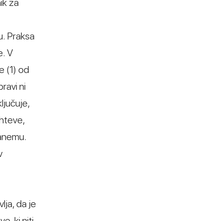
ik za
u. Praksa
e. V
e (1) od
ravi ni
ljučuje,
ahteve,
vanemu.
v
lja, da je
, ki niti