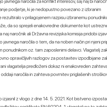
 javnega naročila za konflikt interesov, saj naj bi naročn
anje podjetje, ki je nedopustno povezano z izbranim
se rezultiralo v prilagojenem razpisu izbranemu ponudnik
, kaže, da so sprejeli enakovredne dokumente kot ustrezn
naj naročnik ali Državna revizijska komisija pridobi izjav
 javnega naročila o tem, da na noben način pri njeni prip
nim ponudnikom oz. tam zaposlenimi delavci. Vlagatelj zak
kovno opravičljivih razlogov za postavitev izpodbijane z
strani vlagatelja predloženi dokaz ni enakovreden zahte
 oddaji naročila in zahteva povrnitev priglašenih stroško
 izjasnil z vlogo z dne 14. 5. 2021. Kot bistveno izpostav
edložitev certifikata EN 60204-1, vlagatelj pa te zahteve