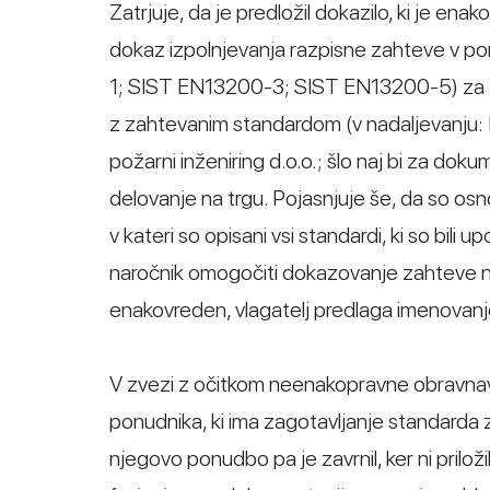
Zatrjuje, da je predložil dokazilo, ki je ena
dokaz izpolnjevanja razpisne zahteve v p
1; SIST EN13200-3; SIST EN13200-5) za trib
z zahtevanim standardom (v nadaljevanju: Po
požarni inženiring d.o.o.; šlo naj bi za dok
delovanje na trgu. Pojasnjuje še, da so osn
v kateri so opisani vsi standardi, ki so bili 
naročnik omogočiti dokazovanje zahteve na
enakovreden, vlagatelj predlaga imenovanj
V zvezi z očitkom neenakopravne obravnave
ponudnika, ki ima zagotavljanje standarda 
njegovo ponudbo pa je zavrnil, ker ni priloži