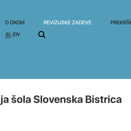
O DKOM
REVIZIJSKE ZADEVE
PREKRŠ
SL
EN
/
 šola Slovenska Bistrica