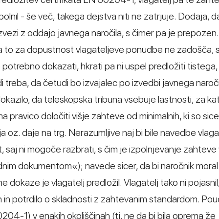
zpolnil - še več, takega dejstva niti ne zatrjuje. Dodaja, d
zvezi z oddajo javnega naročila, s čimer pa je prepozen
da to za dopustnost vlagateljeve ponudbe ne zadošča, s
o potrebno dokazati, hkrati pa ni uspel predložiti tistega, 
di treba, da četudi bo izvajalec po izvedbi javnega naroč
 dokazilo, da teleskopska tribuna vsebuje lastnosti, za ka
 pravico določiti višje zahteve od minimalnih, ki so sice
 oz. daje na trg. Nerazumljive naj bi bile navedbe vlaga
 saj ni mogoče razbrati, s čim je izpolnjevanje zahteve 
nim dokumentom«); navede sicer, da bi naročnik moral
e dokaze je vlagatelj predložil. Vlagatelj tako ni pojasni
 in potrdilo o skladnosti z zahtevanim standardom. Pou
0204-1) v enakih okoliščinah (tj. ne da bi bila oprema že