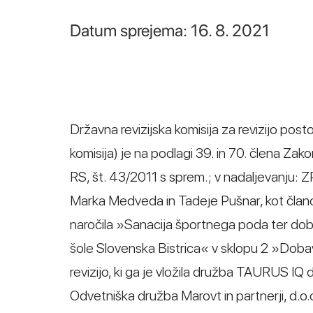
Datum sprejema: 16. 8. 2021
Državna revizijska komisija za revizijo post
komisija) je na podlagi 39. in 70. člena Za
RS, št. 43/2011 s sprem.; v nadaljevanju: 
Marka Medveda in Tadeje Pušnar, kot člano
naročila »Sanacija športnega poda ter dob
šole Slovenska Bistrica« v sklopu 2 »Doba
revizijo, ki ga je vložila družba TAURUS IQ 
Odvetniška družba Marovt in partnerji, d.o.o