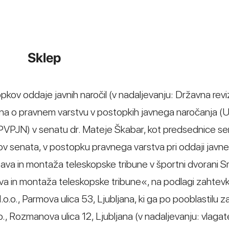
Sklep
opkov oddaje javnih naročil (v nadaljevanju: Državna revi
kona o pravnem varstvu v postopkih javnega naročanja (Ur
ZPVPJN) v senatu dr. Mateje Škabar, kot predsednice se
v senata, v postopku pravnega varstva pri oddaji javn
ava in montaža teleskopske tribune v športni dvorani S
va in montaža teleskopske tribune«, na podlagi zahtev
d.o.o., Parmova ulica 53, Ljubljana, ki ga po pooblastilu 
., Rozmanova ulica 12, Ljubljana (v nadaljevanju: vlagate