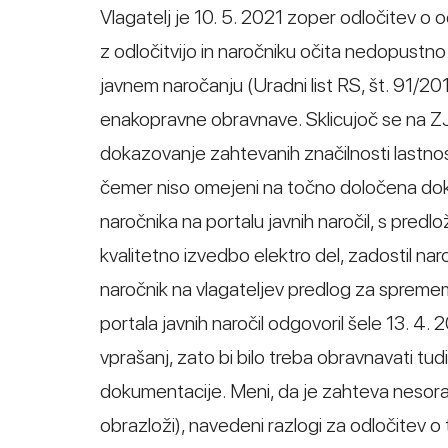
Vlagatelj je 10. 5. 2021 zoper odločitev o o
z odločitvijo in naročniku očita nedopustno
javnem naročanju (Uradni list RS, št. 91/2
enakopravne obravnave. Sklicujoč se na ZJ
dokazovanje zahtevanih značilnosti lastnost
čemer niso omejeni na točno določena doka
naročnika na portalu javnih naročil, s pred
kvalitetno izvedbo elektro del, zadostil nar
naročnik na vlagateljev predlog za spreme
portala javnih naročil odgovoril šele 13. 4
vprašanj, zato bi bilo treba obravnavati tu
dokumentacije. Meni, da je zahteva nesora
obrazloži), navedeni razlogi za odločitev o 