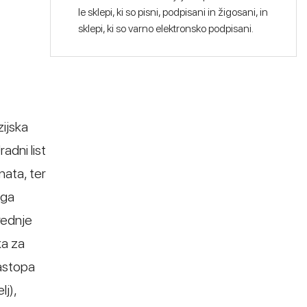
le sklepi, ki so pisni, podpisani in žigosani, in
sklepi, ki so varno elektronsko podpisani.
zijska
adni list
nata, ter
ega
rednje
ka za
zastopa
lj),