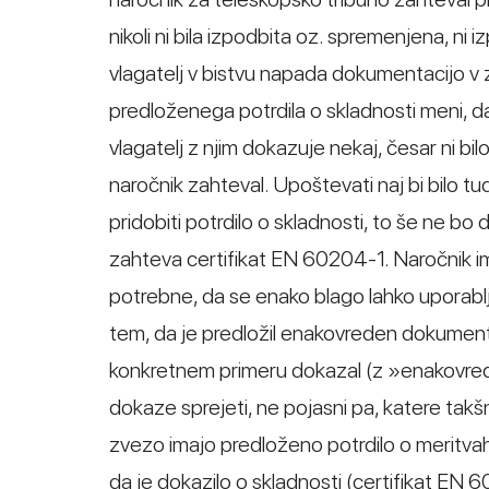
nikoli ni bila izpodbita oz. spremenjena, ni i
vlagatelj v bistvu napada dokumentacijo v 
predloženega potrdila o skladnosti meni, 
vlagatelj z njim dokazuje nekaj, česar ni bil
naročnik zahteval. Upoštevati naj bi bilo tu
pridobiti potrdilo o skladnosti, to še ne bo
zahteva certifikat EN 60204-1. Naročnik ima
potrebne, da se enako blago lahko uporablja
tem, da je predložil enakovreden dokument,
konkretnem primeru dokazal (z »enakovred
dokaze sprejeti, ne pojasni pa, katere takšn
zvezo imajo predloženo potrdilo o meritvah
da je dokazilo o skladnosti (certifikat EN 6