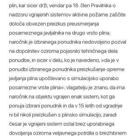
plin, kar sicer drži, vendar pa 18. člen Pravilnika o
nadzoru vgrajenih sistemov aktivne požarne zaščite
določa obvezen preizkus preusmerjanja
posameznega javljalnika na drugo vrsto plina;
naročnik je izbranega ponudnika nedovoljeno pozval
na dopolnitev oziroma pojasnilo tehničnega dela
ponudbe, in sicer v delu, ko je navedeno, »da je v
ponudbi izbranega ponudnika preizkušanje opreme
javljanja plina upoštevano s simulacijsko uporabo
posamezne vrste plina«; vlagatelju je znano, da ima
naročnik na objektu vgrajen enak sistem, kot ga
ponuja izbrani ponudnik in da v 15 letih od vgradnje
ni bil nikoli preizkušen s plinsko simulacijo, zaradi
česar je vgrajeni sistem ostal brez uporabnega
dovoljenja oziroma veljavnega potrdila o brezhibnem