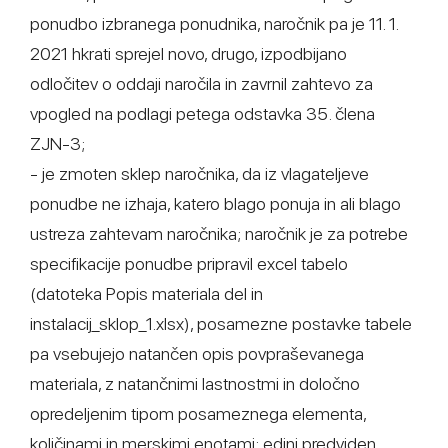
ponudbo izbranega ponudnika, naročnik pa je 11. 1.
2021 hkrati sprejel novo, drugo, izpodbijano
odločitev o oddaji naročila in zavrnil zahtevo za
vpogled na podlagi petega odstavka 35. člena
ZJN-3;
- je zmoten sklep naročnika, da iz vlagateljeve
ponudbe ne izhaja, katero blago ponuja in ali blago
ustreza zahtevam naročnika; naročnik je za potrebe
specifikacije ponudbe pripravil excel tabelo
(datoteka Popis materiala del in
instalacij_sklop_1.xlsx), posamezne postavke tabele
pa vsebujejo natančen opis povpraševanega
materiala, z natančnimi lastnostmi in določno
opredeljenim tipom posameznega elementa,
količinami in merskimi enotami; edini predviden