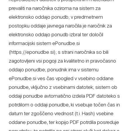
prevaliti na naročnika oziroma na sistem za
elektronsko oddajo ponudb; v predmetnem
postopku oddaje javnega naročila je naročnik za
elektronsko oddajo ponudb izbral ter določil
informacijski sistem ePonudbe.si
(https://eponudbe.si); s strani naročnika so bili
zagotovljeni vsi pogoji za kvalitetno in pravočasno
oddajo ponudbe; ponudnik ima v sistemu
ePonudbe.si ves čas vpogled v vsebino oddane
ponudbe, vključno z vsebinami datotek; sistem ob
oddaji ponudbe avtomatično izdela PDF datoteko s
potrdilom o oddaji ponudbe, ki vsebuje točen čas in
datum ter zgoščeno vrednost (t.i. Hash) vsebine
oddane ponudbe, ter kopijo PDF potrdila posreduje
ponudniku; to potrdilo na eni strani služi kot dokaz o