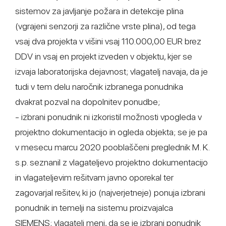
sistemov za javljanje požara in detekcije plina
(vgrajeni senzorji za različne vrste plina), od tega
vsaj dva projekta v višini vsaj 110.000,00 EUR brez
DDV in vsaj en projekt izveden v objektu, kjer se
izvaja laboratorijska dejavnost; vlagatelj navaja, da je
tudi v tem delu naročnik izbranega ponudnika
dvakrat pozval na dopolnitev ponudbe;
- izbrani ponudnik ni izkoristil možnosti vpogleda v
projektno dokumentacijo in ogleda objekta; se je pa
v mesecu marcu 2020 pooblaščeni preglednik M. K.
s.p. seznanil z vlagateljevo projektno dokumentacijo
in vlagateljevim rešitvam javno oporekal ter
zagovarjal rešitev, ki jo (najverjetneje) ponuja izbrani
ponudnik in temelji na sistemu proizvajalca
SIEMENS; vlagatelj meni, da se je izbrani ponudnik