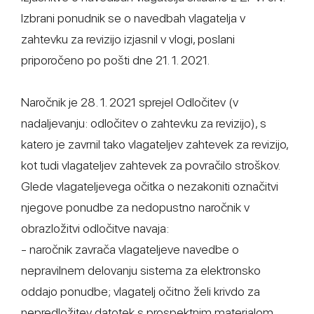
Izbrani ponudnik se o navedbah vlagatelja v
zahtevku za revizijo izjasnil v vlogi, poslani
priporočeno po pošti dne 21. 1. 2021.
Naročnik je 28. 1. 2021 sprejel Odločitev (v
nadaljevanju: odločitev o zahtevku za revizijo), s
katero je zavrnil tako vlagateljev zahtevek za revizijo,
kot tudi vlagateljev zahtevek za povračilo stroškov.
Glede vlagateljevega očitka o nezakoniti označitvi
njegove ponudbe za nedopustno naročnik v
obrazložitvi odločitve navaja:
- naročnik zavrača vlagateljeve navedbe o
nepravilnem delovanju sistema za elektronsko
oddajo ponudbe; vlagatelj očitno želi krivdo za
nepredložitev datotek s prospektnim materialom