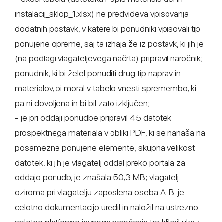
instalacij_sklop_1.xlsx) ne predvideva vpisovanja
dodatnih postavk, v katere bi ponudniki vpisovali tip
ponujene opreme, saj ta izhaja že iz postavk, ki jih je
(na podlagi vlagateljevega načrta) pripravil naročnik;
ponudnik, ki bi želel ponuditi drug tip naprav in
materialov, bi moral v tabelo vnesti spremembo, ki
pa ni dovoljena in bi bil zato izključen;
- je pri oddaji ponudbe pripravil 45 datotek
prospektnega materiala v obliki PDF, ki se nanaša na
posamezne ponujene elemente; skupna velikost
datotek, ki jih je vlagatelj oddal preko portala za
oddajo ponudb, je znašala 50,3 MB; vlagatelj
oziroma pri vlagatelju zaposlena oseba A. B. je
celotno dokumentacijo uredil in naložil na ustrezno
spletno platformo javnega naročanja ter kliknil ukaz