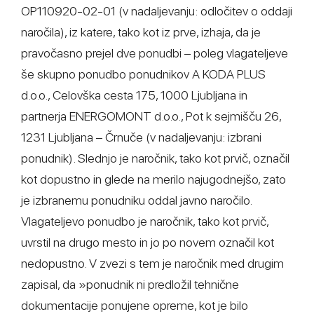
OP110920-02-01 (v nadaljevanju: odločitev o oddaji
naročila), iz katere, tako kot iz prve, izhaja, da je
pravočasno prejel dve ponudbi – poleg vlagateljeve
še skupno ponudbo ponudnikov A KODA PLUS
d.o.o., Celovška cesta 175, 1000 Ljubljana in
partnerja ENERGOMONT d.o.o., Pot k sejmišču 26,
1231 Ljubljana – Črnuče (v nadaljevanju: izbrani
ponudnik). Slednjo je naročnik, tako kot prvič, označil
kot dopustno in glede na merilo najugodnejšo, zato
je izbranemu ponudniku oddal javno naročilo.
Vlagateljevo ponudbo je naročnik, tako kot prvič,
uvrstil na drugo mesto in jo po novem označil kot
nedopustno. V zvezi s tem je naročnik med drugim
zapisal, da »ponudnik ni predložil tehnične
dokumentacije ponujene opreme, kot je bilo