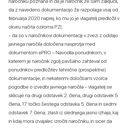
naročniku poznana in da je naročnik že sam zaključil,
da z navedeno dokumentacijo že razpolaga vsaj od
februarja 2020 naprej, ko mu jo je vlagatelj predložil v
okviru načrta oziroma PZI;
- da so v naročnikovi dokumentaciji v zvezi z oddajo
javnega naročila določena nasprotja med
dokumentom ePRO – Navodila ponudnikom, v
katerem je naročnik zgolj pavšalno zahteval od
ponudnikov predložitev tehnične (prospektne)
dokumentacije, in nekaterimi določbami vzorca
pogodbe o izvedbi javnega naročila - vlagatelj se
sklicuje na drugi odstavek 2. člena, drugi odstavek 5.
člena, 17. točko šestega odstavka 5. člena in sedmi
odstavek 7. člena; zlasti iz slednjega jasno izhaja, kaj
in kdaj mora izvajalec izročiti naročniku, in sicer da