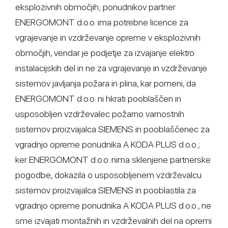
eksplozivnih območjih; ponudnikov partner
ENERGOMONT d.o.o. ima potrebne licence za
vgrajevanje in vzdrževanje opreme v eksplozivnih
območjih, vendar je podjetje za izvajanje elektro
instalacijskih del in ne za vgrajevanje in vzdrževanje
sistemov javljanja požara in plina, kar pomeni, da
ENERGOMONT d.o.o. ni hkrati pooblaščen in
usposobljen vzdrževalec požarno varnostnih
sistemov proizvajalca SIEMENS in pooblaščenec za
vgradnjo opreme ponudnika A KODA PLUS d.o.o.;
ker ENERGOMONT d.o.o. nima sklenjene partnerske
pogodbe, dokazila o usposobljenem vzdrževalcu
sistemov proizvajalca SIEMENS in pooblastila za
vgradnjo opreme ponudnika A KODA PLUS d.o.o., ne
sme izvajati montažnih in vzdrževalnih del na opremi