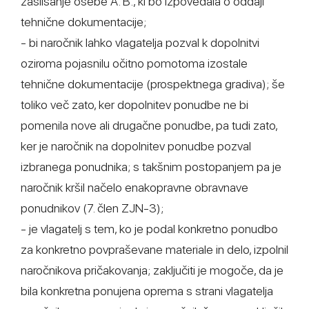
zaslišanje osebe A. B., ki bo izpovedala o oddaji
tehnične dokumentacije;
- bi naročnik lahko vlagatelja pozval k dopolnitvi
oziroma pojasnilu očitno pomotoma izostale
tehnične dokumentacije (prospektnega gradiva); še
toliko več zato, ker dopolnitev ponudbe ne bi
pomenila nove ali drugačne ponudbe, pa tudi zato,
ker je naročnik na dopolnitev ponudbe pozval
izbranega ponudnika; s takšnim postopanjem pa je
naročnik kršil načelo enakopravne obravnave
ponudnikov (7. člen ZJN-3);
- je vlagatelj s tem, ko je podal konkretno ponudbo
za konkretno povpraševane materiale in delo, izpolnil
naročnikova pričakovanja; zaključiti je mogoče, da je
bila konkretna ponujena oprema s strani vlagatelja