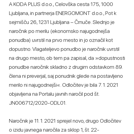
A KODA PLUS d.o.o., Celovška cesta 175, 1000
Ljubljana, in partnerja ENERGOMONT d.o.o., Pot k
sejmišču 26, 1231 Ljubljana – Črnuče. Slednjo je
naročnik po merilu (ekonomsko najugodnejša
ponudba) uvrstil na prvo mesto in jo označil kot
dopustno. Vlagateljevo ponudbo je naročnik uvrstil
na drugo mesto, ob tem pa zapisal, da »dopustnosti
ponudbe naročnik skladno z drugim odstavkom 89.
člena ni preverjal, saj ponudnik glede na postavljeno
merilo ni najugodnejši«. Odločitev je bila 7. 1. 2021
objavljena na Portalu javnih naročil pod št.
JN006712/2020-ODL01.
Naročnik je 11. 1. 2021 sprejel novo, drugo Odločitev
o izidu javnega naročila za sklop 1, št. 22-