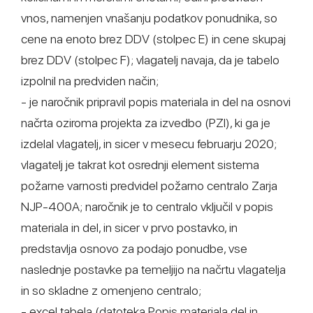
vnos, namenjen vnašanju podatkov ponudnika, so
cene na enoto brez DDV (stolpec E) in cene skupaj
brez DDV (stolpec F); vlagatelj navaja, da je tabelo
izpolnil na predviden način;
- je naročnik pripravil popis materiala in del na osnovi
načrta oziroma projekta za izvedbo (PZI), ki ga je
izdelal vlagatelj, in sicer v mesecu februarju 2020;
vlagatelj je takrat kot osrednji element sistema
požarne varnosti predvidel požarno centralo Zarja
NJP-400A; naročnik je to centralo vključil v popis
materiala in del, in sicer v prvo postavko, in
predstavlja osnovo za podajo ponudbe, vse
naslednje postavke pa temeljijo na načrtu vlagatelja
in so skladne z omenjeno centralo;
- excel tabela (datoteka Popis materiala del in