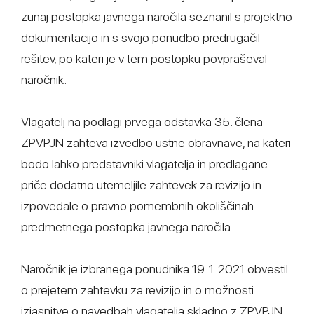
zunaj postopka javnega naročila seznanil s projektno
dokumentacijo in s svojo ponudbo predrugačil
rešitev, po kateri je v tem postopku povpraševal
naročnik.
Vlagatelj na podlagi prvega odstavka 35. člena
ZPVPJN zahteva izvedbo ustne obravnave, na kateri
bodo lahko predstavniki vlagatelja in predlagane
priče dodatno utemeljile zahtevek za revizijo in
izpovedale o pravno pomembnih okoliščinah
predmetnega postopka javnega naročila.
Naročnik je izbranega ponudnika 19. 1. 2021 obvestil
o prejetem zahtevku za revizijo in o možnosti
izjasnitve o navedbah vlagatelja skladno z ZPVPJN.