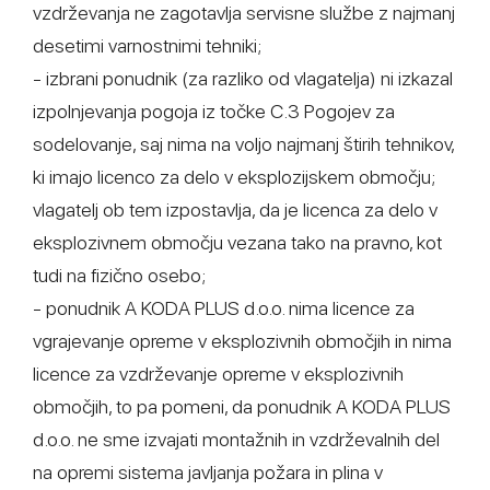
vzdrževanja ne zagotavlja servisne službe z najmanj
desetimi varnostnimi tehniki;
- izbrani ponudnik (za razliko od vlagatelja) ni izkazal
izpolnjevanja pogoja iz točke C.3 Pogojev za
sodelovanje, saj nima na voljo najmanj štirih tehnikov,
ki imajo licenco za delo v eksplozijskem območju;
vlagatelj ob tem izpostavlja, da je licenca za delo v
eksplozivnem območju vezana tako na pravno, kot
tudi na fizično osebo;
- ponudnik A KODA PLUS d.o.o. nima licence za
vgrajevanje opreme v eksplozivnih območjih in nima
licence za vzdrževanje opreme v eksplozivnih
območjih, to pa pomeni, da ponudnik A KODA PLUS
d.o.o. ne sme izvajati montažnih in vzdrževalnih del
na opremi sistema javljanja požara in plina v