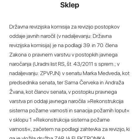
Sklep
Državna revizijska komisija za revizijo postopkov
oddaje javnih naročil (v nadaljevanju: Državna
revizijska komisija) je na podlagi 39. in 70. člena
Zakona o pravnem varstvu v postopkih javnega
naročanja (Uradni list RS, št. 43/2011 s sprem.; v
nadaljevanju: ZPVPJN) v senatu Marka Medveda, kot
predsednika senata, ter Sama Červeka in Andraža
Žvana, kot članov senata, v postopku pravnega
varstva pri oddaji javnega naročila »Rekonstrukcija
sistema požarne varnosti in sanacija požarnih loput«
v sklopu 1 »Rekonstrukcija sistema požarne
varnosti«, začetem na podlagi zahtevka za revizijo, ki
ga je vložila družba ZARJA ELEKTRONIKA