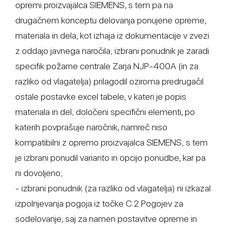
opremi proizvajalca SIEMENS, s tem pa na
drugačnem konceptu delovanja ponujene opreme,
materiala in dela, kot izhaja iz dokumentacije v zvezi
z oddajo javnega naročila; izbrani ponudnik je zaradi
specifik požarne centrale Zarja NJP-400A (in za
razliko od vlagatelja) prilagodil oziroma predrugačil
ostale postavke excel tabele, v kateri je popis
materiala in del; določeni specifični elementi, po
katerih povprašuje naročnik, namreč niso
kompatibilni z opremo proizvajalca SIEMENS; s tem
je izbrani ponudil varianto in opcijo ponudbe, kar pa
ni dovoljeno;
- izbrani ponudnik (za razliko od vlagatelja) ni izkazal
izpolnjevanja pogoja iz točke C.2 Pogojev za
sodelovanje, saj za namen postavitve opreme in