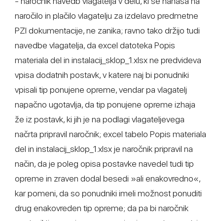
- naročnik navedb vlagatelja v delu, ki se nanaša na
naročilo in plačilo vlagatelju za izdelavo predmetne
PZI dokumentacije, ne zanika; ravno tako držijo tudi
navedbe vlagatelja, da excel datoteka Popis
materiala del in instalacij_sklop_1.xlsx ne predvideva
vpisa dodatnih postavk, v katere naj bi ponudniki
vpisali tip ponujene opreme, vendar pa vlagatelj
napačno ugotavlja, da tip ponujene opreme izhaja
že iz postavk, ki jih je na podlagi vlagateljevega
načrta pripravil naročnik; excel tabelo Popis materiala
del in instalacij_sklop_1.xlsx je naročnik pripravil na
način, da je poleg opisa postavke navedel tudi tip
opreme in zraven dodal besedi »ali enakovredno«,
kar pomeni, da so ponudniki imeli možnost ponuditi
drug enakovreden tip opreme; da pa bi naročnik