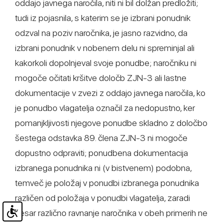
oddajo javnega naročila, niti ni bil dolžan predložiti;
tudi iz pojasnila, s katerim se je izbrani ponudnik
odzval na poziv naročnika, je jasno razvidno, da
izbrani ponudnik v nobenem delu ni spreminjal ali
kakorkoli dopolnjeval svoje ponudbe; naročniku ni
mogoče očitati kršitve določb ZJN-3 ali lastne
dokumentacije v zvezi z oddajo javnega naročila, ko
je ponudbo vlagatelja označil za nedopustno, ker
pomanjkljivosti njegove ponudbe skladno z določbo
šestega odstavka 89. člena ZJN-3 ni mogoče
dopustno odpraviti; ponudbena dokumentacija
izbranega ponudnika ni (v bistvenem) podobna,
temveč je položaj v ponudbi izbranega ponudnika
različen od položaja v ponudbi vlagatelja, zaradi
česar različno ravnanje naročnika v obeh primerih ne