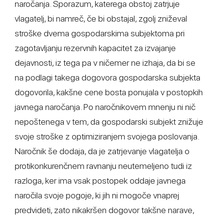
naročanja. Sporazum, katerega obstoj zatrjuje
vlagatelj, bi namreč, če bi obstajal, zgolj zniževal
stroške dvema gospodarskima subjektoma pri
zagotavljanju rezervnih kapacitet za izvajanje
dejavnosti, iz tega pa v ničemer ne izhaja, da bi se
na podlagi takega dogovora gospodarska subjekta
dogovorila, kakšne cene bosta ponujala v postopkih
javnega naročanja. Po naročnikovem mnenju ni nič
nepoštenega v tem, da gospodarski subjekt znižuje
svoje stroške z optimiziranjem svojega poslovanja.
Naročnik še dodaja, da je zatrjevanje vlagatelja o
protikonkurenčnem ravnanju neutemeljeno tudi iz
razloga, ker ima vsak postopek oddaje javnega
naročila svoje pogoje, ki jih ni mogoče vnaprej
predvideti, zato nikakršen dogovor takšne narave,