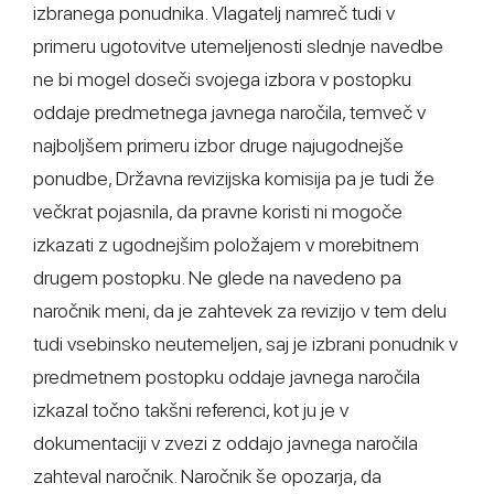
izbranega ponudnika. Vlagatelj namreč tudi v
primeru ugotovitve utemeljenosti slednje navedbe
ne bi mogel doseči svojega izbora v postopku
oddaje predmetnega javnega naročila, temveč v
najboljšem primeru izbor druge najugodnejše
ponudbe, Državna revizijska komisija pa je tudi že
večkrat pojasnila, da pravne koristi ni mogoče
izkazati z ugodnejšim položajem v morebitnem
drugem postopku. Ne glede na navedeno pa
naročnik meni, da je zahtevek za revizijo v tem delu
tudi vsebinsko neutemeljen, saj je izbrani ponudnik v
predmetnem postopku oddaje javnega naročila
izkazal točno takšni referenci, kot ju je v
dokumentaciji v zvezi z oddajo javnega naročila
zahteval naročnik. Naročnik še opozarja, da