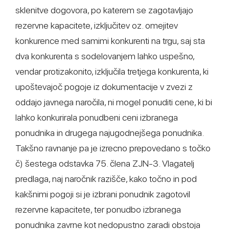
sklenitve dogovora, po katerem se zagotavljajo
rezervne kapacitete, izključitev oz. omejitev
konkurence med samimi konkurenti na trgu, saj sta
dva konkurenta s sodelovanjem lahko uspešno,
vendar protizakonito, izključila tretjega konkurenta, ki
upoštevajoč pogoje iz dokumentacije v zvezi z
oddajo javnega naročila, ni mogel ponuditi cene, ki bi
lahko konkurirala ponudbeni ceni izbranega
ponudnika in drugega najugodnejšega ponudnika.
Takšno ravnanje pa je izrecno prepovedano s točko
č) šestega odstavka 75. člena ZJN-3. Vlagatelj
predlaga, naj naročnik razišče, kako točno in pod
kakšnimi pogoji si je izbrani ponudnik zagotovil
rezervne kapacitete, ter ponudbo izbranega
ponudnika zavrne kot nedopustno zaradi obstoja