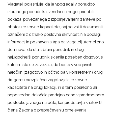
Vlagatelj pojasnjuje, da je vpogledal v ponudbo
izbranega ponudnika, vendar ni mogel pridobiti
dokaza, povezanega z izpolnjevanjem zahteve po
obstoju rezervne kapacitete, saj so vsi ti dokumenti
označeni z oznako poslovna skrivnost. Na podlagi
informacij in poznavanja trga pa vlagatelj utemeljeno
domneva, da sta izbrani ponudnik in drugi
najugodnejši ponudnik sklenila poseben dogovor, s
katerim sta se zavezala, da bosta v več javnih
naročilih (zagotovo in očitno pa v konkretnem) drug
drugemu brezplačno zagotavljala rezervne
kapacitete na drugi lokaciji, in s tem posredno ali
neposredno določala prodajno ceno v predmetnem
postopku javnega naročila, kar predstavlja kršitev 6.
člena Zakona o preprečevanju omejevanja