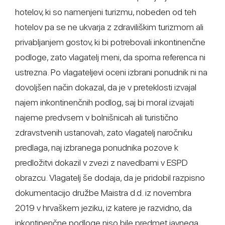
hotelov, ki so namenjeni turizmu, nobeden od teh
hotelov pa se ne ukvarja z zdraviliškim turizmom ali
privabljanjem gostov, ki bi potrebovali inkontinenčne
podloge, zato vlagatelj meni, da sporna referenca ni
ustrezna. Po vlagateljevi oceni izbrani ponudnik ni na
dovoljšen način dokazal, da je v preteklosti izvajal
najem inkontinenčnih podlog, saj bi moral izvajati
najeme predvsem v bolnišnicah ali turistično
zdravstvenih ustanovah, zato vlagatelj naročniku
predlaga, naj izbranega ponudnika pozove k
predložitvi dokazil v zvezi z navedbami v ESPD
obrazcu. Vlagatelj še dodaja, da je pridobil razpisno
dokumentacijo družbe Maistra d.d. iz novembra
2019 v hrvaškem jeziku, iz katere je razvidno, da
inkontinenčne podloge niso bile predmet javnega