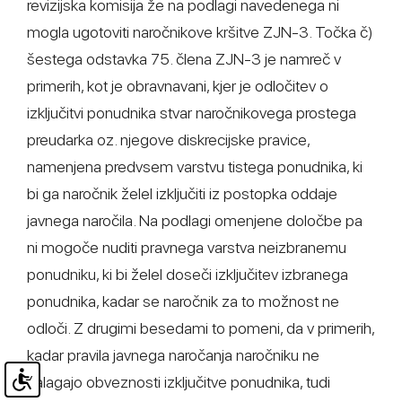
revizijska komisija že na podlagi navedenega ni
mogla ugotoviti naročnikove kršitve ZJN-3. Točka č)
šestega odstavka 75. člena ZJN-3 je namreč v
primerih, kot je obravnavani, kjer je odločitev o
izključitvi ponudnika stvar naročnikovega prostega
preudarka oz. njegove diskrecijske pravice,
namenjena predvsem varstvu tistega ponudnika, ki
bi ga naročnik želel izključiti iz postopka oddaje
javnega naročila. Na podlagi omenjene določbe pa
ni mogoče nuditi pravnega varstva neizbranemu
ponudniku, ki bi želel doseči izključitev izbranega
ponudnika, kadar se naročnik za to možnost ne
odloči. Z drugimi besedami to pomeni, da v primerih,
kadar pravila javnega naročanja naročniku ne
nalagajo obveznosti izključitve ponudnika, tudi