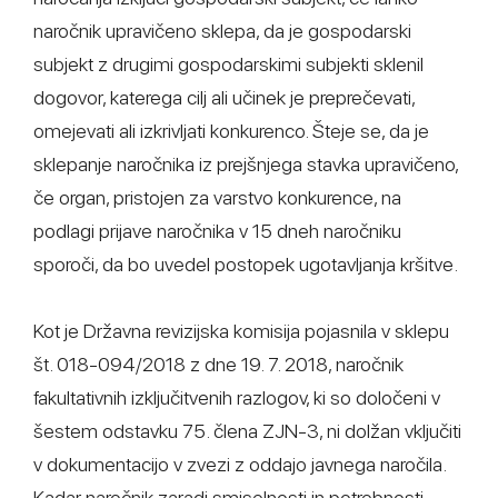
naročnik upravičeno sklepa, da je gospodarski
subjekt z drugimi gospodarskimi subjekti sklenil
dogovor, katerega cilj ali učinek je preprečevati,
omejevati ali izkrivljati konkurenco. Šteje se, da je
sklepanje naročnika iz prejšnjega stavka upravičeno,
če organ, pristojen za varstvo konkurence, na
podlagi prijave naročnika v 15 dneh naročniku
sporoči, da bo uvedel postopek ugotavljanja kršitve.
Kot je Državna revizijska komisija pojasnila v sklepu
št. 018-094/2018 z dne 19. 7. 2018, naročnik
fakultativnih izključitvenih razlogov, ki so določeni v
šestem odstavku 75. člena ZJN-3, ni dolžan vključiti
v dokumentacijo v zvezi z oddajo javnega naročila.
Kadar naročnik zaradi smiselnosti in potrebnosti