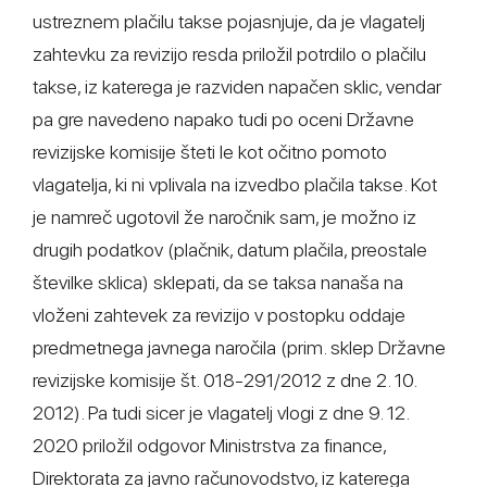
ustreznem plačilu takse pojasnjuje, da je vlagatelj
zahtevku za revizijo resda priložil potrdilo o plačilu
takse, iz katerega je razviden napačen sklic, vendar
pa gre navedeno napako tudi po oceni Državne
revizijske komisije šteti le kot očitno pomoto
vlagatelja, ki ni vplivala na izvedbo plačila takse. Kot
je namreč ugotovil že naročnik sam, je možno iz
drugih podatkov (plačnik, datum plačila, preostale
številke sklica) sklepati, da se taksa nanaša na
vloženi zahtevek za revizijo v postopku oddaje
predmetnega javnega naročila (prim. sklep Državne
revizijske komisije št. 018-291/2012 z dne 2. 10.
2012). Pa tudi sicer je vlagatelj vlogi z dne 9. 12.
2020 priložil odgovor Ministrstva za finance,
Direktorata za javno računovodstvo, iz katerega