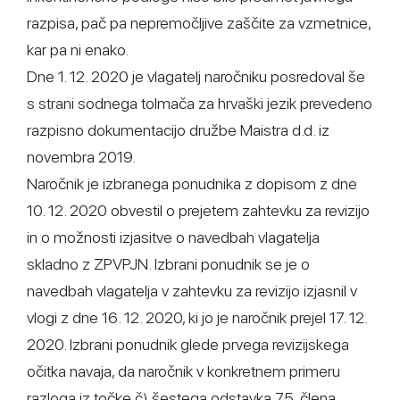
razpisa, pač pa nepremočljive zaščite za vzmetnice,
kar pa ni enako.
Dne 1. 12. 2020 je vlagatelj naročniku posredoval še
s strani sodnega tolmača za hrvaški jezik prevedeno
razpisno dokumentacijo družbe Maistra d.d. iz
novembra 2019.
Naročnik je izbranega ponudnika z dopisom z dne
10. 12. 2020 obvestil o prejetem zahtevku za revizijo
in o možnosti izjasitve o navedbah vlagatelja
skladno z ZPVPJN. Izbrani ponudnik se je o
navedbah vlagatelja v zahtevku za revizijo izjasnil v
vlogi z dne 16. 12. 2020, ki jo je naročnik prejel 17. 12.
2020. Izbrani ponudnik glede prvega revizijskega
očitka navaja, da naročnik v konkretnem primeru
razloga iz točke č) šestega odstavka 75. člena