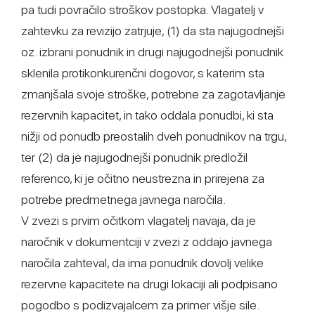
pa tudi povračilo stroškov postopka. Vlagatelj v
zahtevku za revizijo zatrjuje, (1) da sta najugodnejši
oz. izbrani ponudnik in drugi najugodnejši ponudnik
sklenila protikonkurenčni dogovor, s katerim sta
zmanjšala svoje stroške, potrebne za zagotavljanje
rezervnih kapacitet, in tako oddala ponudbi, ki sta
nižji od ponudb preostalih dveh ponudnikov na trgu,
ter (2) da je najugodnejši ponudnik predložil
referenco, ki je očitno neustrezna in prirejena za
potrebe predmetnega javnega naročila.
V zvezi s prvim očitkom vlagatelj navaja, da je
naročnik v dokumentciji v zvezi z oddajo javnega
naročila zahteval, da ima ponudnik dovolj velike
rezervne kapacitete na drugi lokaciji ali podpisano
pogodbo s podizvajalcem za primer višje sile.