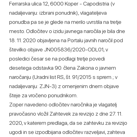
Ferrarska ulica 12, 6000 Koper - Capodistria (v
nadaljevanju: izbrani ponudnik), vlagateljeva
ponudba pa se je glede na merilo uvrstila na tretje
mesto. Odločitev o izidu javnega naročila je bila dne
18. 11. 2020 objavljena na Portalu javnih naročil pod
številko objave JN005836/2020-ODL01, v
posledici česar se na podlagi tretje povedi
desetega odstavka 90. člena Zakona o javnem
naročanju (Uradni list RS, št. 91/2015 s sprem.; v
nadaljevanju: ZJN-3) z omenjenim dnem objave
šteje za vročeno ponudnikom.
Zoper navedeno odločitev naročnika je vlagatelj
pravočasno vložil Zahtevek za revizijo z dne 27. 11.
2020, v katerem predlaga, da se zahtevku za revizijo
ugodi in se izpodbijana odločitev razveljavi, zahteva