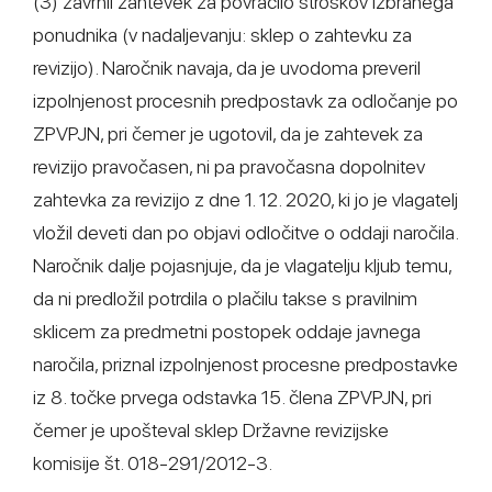
(3) zavrnil zahtevek za povračilo stroškov izbranega
ponudnika (v nadaljevanju: sklep o zahtevku za
revizijo). Naročnik navaja, da je uvodoma preveril
izpolnjenost procesnih predpostavk za odločanje po
ZPVPJN, pri čemer je ugotovil, da je zahtevek za
revizijo pravočasen, ni pa pravočasna dopolnitev
zahtevka za revizijo z dne 1. 12. 2020, ki jo je vlagatelj
vložil deveti dan po objavi odločitve o oddaji naročila.
Naročnik dalje pojasnjuje, da je vlagatelju kljub temu,
da ni predložil potrdila o plačilu takse s pravilnim
sklicem za predmetni postopek oddaje javnega
naročila, priznal izpolnjenost procesne predpostavke
iz 8. točke prvega odstavka 15. člena ZPVPJN, pri
čemer je upošteval sklep Državne revizijske
komisije št. 018-291/2012-3.