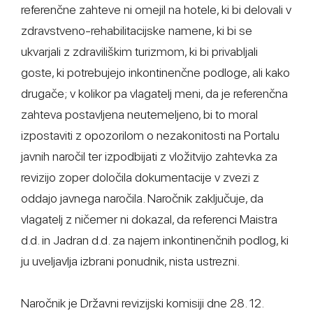
referenčne zahteve ni omejil na hotele, ki bi delovali v
zdravstveno-rehabilitacijske namene, ki bi se
ukvarjali z zdraviliškim turizmom, ki bi privabljali
goste, ki potrebujejo inkontinenčne podloge, ali kako
drugače; v kolikor pa vlagatelj meni, da je referenčna
zahteva postavljena neutemeljeno, bi to moral
izpostaviti z opozorilom o nezakonitosti na Portalu
javnih naročil ter izpodbijati z vložitvijo zahtevka za
revizijo zoper določila dokumentacije v zvezi z
oddajo javnega naročila. Naročnik zaključuje, da
vlagatelj z ničemer ni dokazal, da referenci Maistra
d.d. in Jadran d.d. za najem inkontinenčnih podlog, ki
ju uveljavlja izbrani ponudnik, nista ustrezni.
Naročnik je Državni revizijski komisiji dne 28. 12.