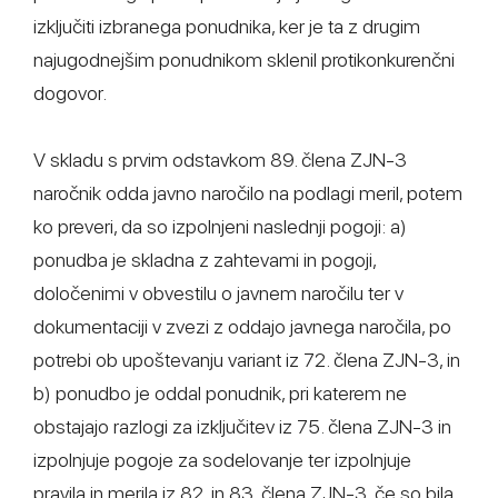
izključiti izbranega ponudnika, ker je ta z drugim
najugodnejšim ponudnikom sklenil protikonkurenčni
dogovor.
V skladu s prvim odstavkom 89. člena ZJN-3
naročnik odda javno naročilo na podlagi meril, potem
ko preveri, da so izpolnjeni naslednji pogoji: a)
ponudba je skladna z zahtevami in pogoji,
določenimi v obvestilu o javnem naročilu ter v
dokumentaciji v zvezi z oddajo javnega naročila, po
potrebi ob upoštevanju variant iz 72. člena ZJN-3, in
b) ponudbo je oddal ponudnik, pri katerem ne
obstajajo razlogi za izključitev iz 75. člena ZJN-3 in
izpolnjuje pogoje za sodelovanje ter izpolnjuje
pravila in merila iz 82. in 83. člena ZJN-3, če so bila