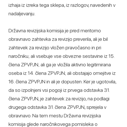
izhaja iz izreka tega sklepa, iz razlogov, navedenih v
nadaljevanju.
Državna revizijska komisija je pred meritorno
obravnavo zahtevka za revizijo preverila, ali je bil
zahtevek za revizijo vložen pravočasno in pri
naročniku; ali vsebuje vse obvezne sestavine iz 15.
člena ZPVPJN; ali ga je vložila aktivno legitimirana
oseba iz 14. člena ZPVPJN; ali obstajajo omejitve iz
16. člena ZPVPJN in ali je dopusten. Ker je ugotovila,
da so izpolnjeni vsi pogoji iz prvega odstavka 31.
člena ZPVPJN, je zahtevek za revizijo, na podlagi
drugega odstavka 31. člena ZPVPJN, sprejela v
obravnavo. Na tem mestu Državna revizijska
komisija glede naročnikovega pomisleka o