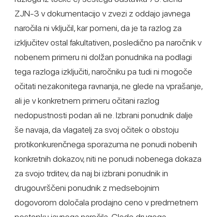
ZJN-3 v dokumentacijo v zvezi z oddajo javnega
naročila ni vključil, kar pomeni, da je ta razlog za
izključitev ostal fakultativen, posledično pa naročnik v
nobenem primeru ni dolžan ponudnika na podlagi
tega razloga izključiti, naročniku pa tudi ni mogoče
očitati nezakonitega ravnanja, ne glede na vprašanje,
ali je v konkretnem primeru očitani razlog
nedopustnosti podan ali ne. Izbrani ponudnik dalje
še navaja, da vlagatelj za svoj očitek o obstoju
protikonkurenčnega sporazuma ne ponudi nobenih
konkretnih dokazov, niti ne ponudi nobenega dokaza
za svojo trditev, da naj bi izbrani ponudnik in
drugouvrščeni ponudnik z medsebojnim
dogovorom določala prodajno ceno v predmetnem
postopku javnega naročila. Glede drugega