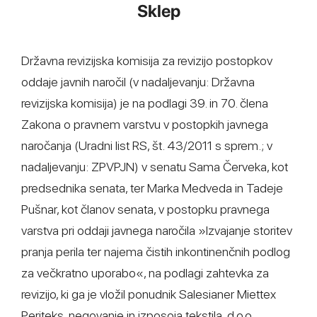
Sklep
Državna revizijska komisija za revizijo postopkov
oddaje javnih naročil (v nadaljevanju: Državna
revizijska komisija) je na podlagi 39. in 70. člena
Zakona o pravnem varstvu v postopkih javnega
naročanja (Uradni list RS, št. 43/2011 s sprem.; v
nadaljevanju: ZPVPJN) v senatu Sama Červeka, kot
predsednika senata, ter Marka Medveda in Tadeje
Pušnar, kot članov senata, v postopku pravnega
varstva pri oddaji javnega naročila »Izvajanje storitev
pranja perila ter najema čistih inkontinenčnih podlog
za večkratno uporabo«, na podlagi zahtevka za
revizijo, ki ga je vložil ponudnik Salesianer Miettex
Periteks, negovanje in izposoja tekstila, d.o.o.,