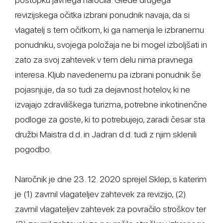
revizijskega očitka izbrani ponudnik navaja, da si
vlagatelj s tem očitkom, ki ga namenja le izbranemu
ponudniku, svojega položaja ne bi mogel izboljšati in
zato za svoj zahtevek v tem delu nima pravnega
interesa. Kljub navedenemu pa izbrani ponudnik še
pojasnjuje, da so tudi za dejavnost hotelov, ki ne
izvajajo zdraviliškega turizma, potrebne inkotinenčne
podloge za goste, ki to potrebujejo, zaradi česar sta
družbi Maistra d.d. in Jadran d.d. tudi z njim sklenili
pogodbo.
Naročnik je dne 23. 12. 2020 sprejel Sklep, s katerim
je (1) zavrnil vlagateljev zahtevek za revizijo, (2)
zavrnil vlagateljev zahtevek za povračilo stroškov ter