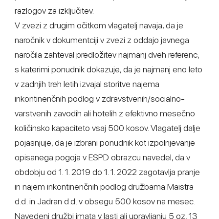
razlogov za izključitev.
V zvezi z drugim očitkom vlagatelj navaja, da je
naročnik v dokumentciji v zvezi z oddajo javnega
naročila zahteval predložitev najmanj dveh referenc,
s katerimi ponudnik dokazuje, da je najmanj eno leto
v zadnjih treh letih izvajal storitve najema
inkontinenčnih podlog v zdravstvenih/socialno-
varstvenih zavodih ali hotelih z efektivno mesečno
količinsko kapaciteto vsaj 500 kosov. Vlagatelj dalje
pojasnjuje, da je izbrani ponudnik kot izpolnjevanje
opisanega pogoja v ESPD obrazcu navedel, da v
obdobju od 1. 1. 2019 do 1. 1. 2022 zagotavlja pranje
in najem inkontinenčnih podlog družbama Maistra
d.d. in Jadran d.d. v obsegu 500 kosov na mesec.
Navedeni družbi imata v lasti ali upravljanju 5 oz. 13