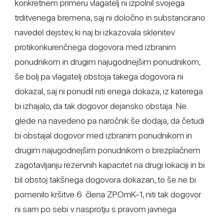
konkretnem primeru vlagatelj ni izpolnil svojega
trditvenega bremena, saj ni določno in substancirano
navedel dejstev, ki naj bi izkazovala sklenitev
protikonkurenčnega dogovora med izbranim
ponudnikom in drugim najugodnejšim ponudnikom,
še bolj pa vlagatelj obstoja takega dogovora ni
dokazal, saj ni ponudil niti enega dokaza, iz katerega
bi izhajalo, da tak dogovor dejansko obstaja. Ne
glede na navedeno pa naročnik še dodaja, da četudi
bi obstajal dogovor med izbranim ponudnikom in
drugim najugodnejšim ponudnikom o brezplačnem
zagotavljanju rezervnih kapacitet na drugi lokaciji in bi
bil obstoj takšnega dogovora dokazan, to še ne bi
pomenilo kršitve 6. člena ZPOmK-1, niti tak dogovor
ni sam po sebi v nasprotju s pravom javnega