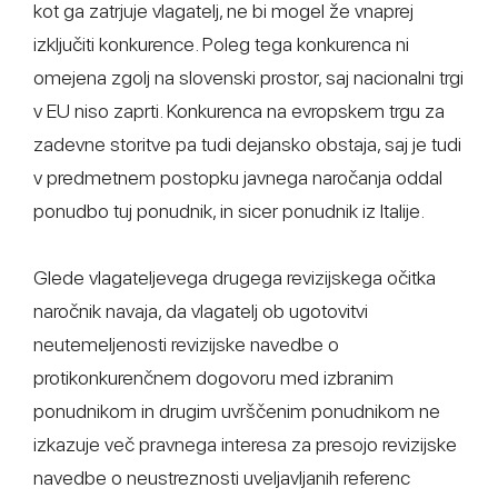
kot ga zatrjuje vlagatelj, ne bi mogel že vnaprej
izključiti konkurence. Poleg tega konkurenca ni
omejena zgolj na slovenski prostor, saj nacionalni trgi
v EU niso zaprti. Konkurenca na evropskem trgu za
zadevne storitve pa tudi dejansko obstaja, saj je tudi
v predmetnem postopku javnega naročanja oddal
ponudbo tuj ponudnik, in sicer ponudnik iz Italije.
Glede vlagateljevega drugega revizijskega očitka
naročnik navaja, da vlagatelj ob ugotovitvi
neutemeljenosti revizijske navedbe o
protikonkurenčnem dogovoru med izbranim
ponudnikom in drugim uvrščenim ponudnikom ne
izkazuje več pravnega interesa za presojo revizijske
navedbe o neustreznosti uveljavljanih referenc