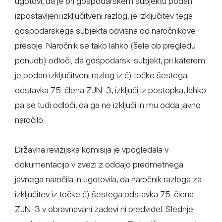
ugotovi, da je pri gospodarskem subjektu podan
izpostavljeni izključitveni razlog, je izključitev tega
gospodarskega subjekta odvisna od naročnikove
presoje. Naročnik se tako lahko (šele ob pregledu
ponudb) odloči, da gospodarski subjekt, pri katerem
je podan izključitveni razlog iz č) točke šestega
odstavka 75. člena ZJN-3, izključi iz postopka, lahko
pa se tudi odloči, da ga ne izključi in mu odda javno
naročilo.
Državna revizijska komisija je vpogledala v
dokumentacijo v zvezi z oddajo predmetnega
javnega naročila in ugotovila, da naročnik razloga za
izključitev iz točke č) šestega odstavka 75. člena
ZJN-3 v obravnavani zadevi ni predvidel. Slednje