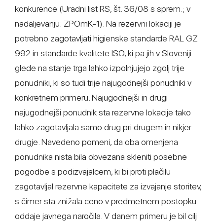
konkurence (Uradni list RS, št. 36/08 s sprem.; v
nadaljevanju: ZPOmK-1). Na rezervni lokaciji je
potrebno zagotavljati higienske standarde RAL GZ
992 in standarde kvalitete ISO, ki pa jih v Sloveniji
glede na stanje trga lahko izpolnjujejo zgolj trije
ponudniki, ki so tudi trije najugodnejši ponudniki v
konkretnem primeru. Najugodnejši in drugi
najugodnejši ponudnik sta rezervne lokacije tako
lahko zagotavljala samo drug pri drugem in nikjer
drugje. Navedeno pomeni, da oba omenjena
ponudnika nista bila obvezana skleniti posebne
pogodbe s podizvajalcem, ki bi proti plačilu
zagotavljal rezervne kapacitete za izvajanje storitev,
s čimer sta znižala ceno v predmetnem postopku
oddaje javnega naročila. V danem primeru je bil cilj