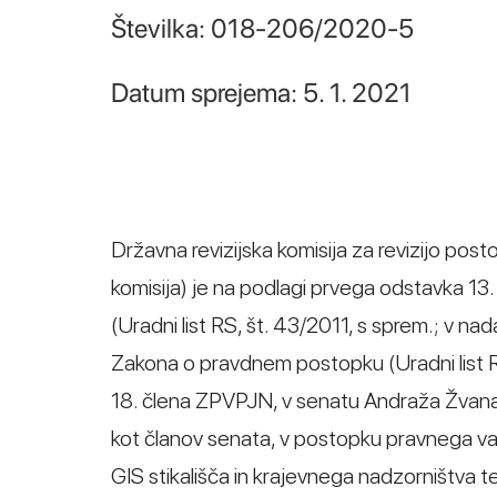
Številka: 018-206/2020-5
Datum sprejema: 5. 1. 2021
Državna revizijska komisija za revizijo post
komisija) je na podlagi prvega odstavka 1
(Uradni list RS, št. 43/2011, s sprem.; v 
Zakona o pravdnem postopku (Uradni list R
18. člena ZPVPJN, v senatu Andraža Žvana 
kot članov senata, v postopku pravnega va
GIS stikališča in krajevnega nadzorništva 