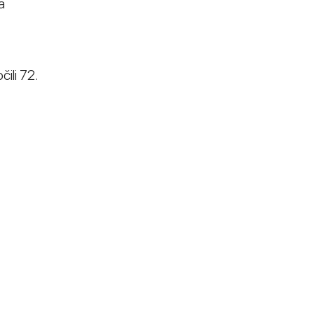
a
ili 72.