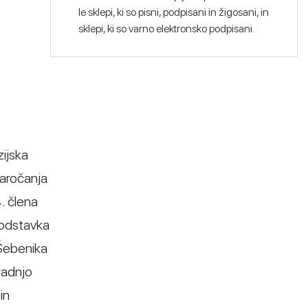
le sklepi, ki so pisni, podpisani in žigosani, in
sklepi, ki so varno elektronsko podpisani.
zijska
naročanja
. člena
 odstavka
 Šebenika
radnjo
in