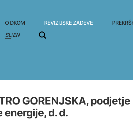
O DKOM
REVIZIJSKE ZADEVE
PREKRŠ
SL
EN
/
TRO GORENJSKA, podjetje 
 energije, d. d.