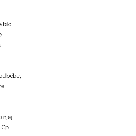
 bilo
e
a
 odločbe,
re
o njej
I Cp