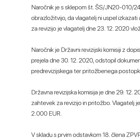
Naročnik je s sklepom št. ŠS/JN20-010/244
obrazložitvijo, da vlagatelj ni uspel izkaza
za revizijo je vlagatelj dne 23. 12. 2020 vlož
Naročnik je Državni revizijski komisiji z dop
prejela dne 30. 12. 2020, odstopil dokumen
predrevizijskega ter pritožbenega postopk
Državna revizijska komisija je dne 29. 12. 2
zahtevek za revizijo in pritožbo. Vlagatelj je
2.000 EUR.
V skladu s prvim odstavkom 18. člena ZPVPJN