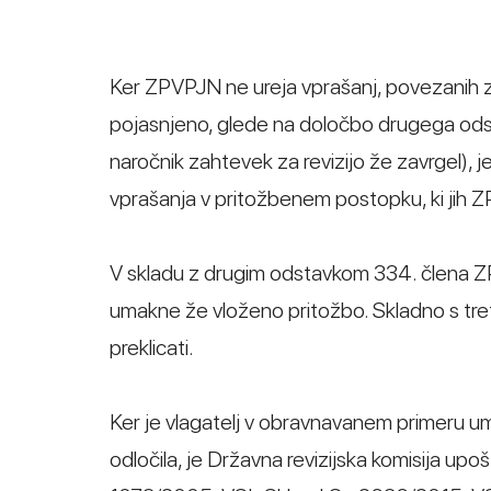
Ker ZPVPJN ne ureja vprašanj, povezanih z 
pojasnjeno, glede na določbo drugega ods
naročnik zahtevek za revizijo že zavrgel),
vprašanja v pritožbenem postopku, ki jih 
V skladu z drugim odstavkom 334. člena ZP
umakne že vloženo pritožbo. Skladno s tr
preklicati.
Ker je vlagatelj v obravnavanem primeru uma
odločila, je Državna revizijska komisija up