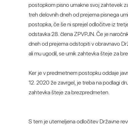
postopkom pisno umakne svoj zahtevek za r
treh delovnih dneh od prejema pisnega umika
postopka, če še ni sprejel odločitve iz tre
odstavka 28. člena ZPVPJN. Če je naročnik 
dneh od prejema odstopiti v obravnavo Državn
ali mu ugodil, se umik zahtevka šteje za b
Ker je v predmetnem postopku oddaje javne
12. 2020 že zavrgel, je treba na podlagi d
zahtevka šteje za brezpredmeten.
S tem je utemeljena odločitev Državne revizi