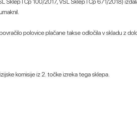
 Sklep I Cp 100/2017, VSL Sklep I Cp 671/2018) izdal
 umaknil.
povračilo polovice plačane takse odločila v skladu z določ
ijske komisije iz 2. točke izreka tega sklepa.