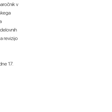
aročnik v
jskega
a
 delovnih
a revizijo
dne 17.