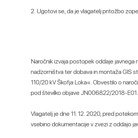
2. Ugotovi se, da je vlagatelj pritožbo zope
Naročnik izvaja postopek oddaje javnega na
nadzorništva ter dobava in montaža GIS s
110/20 kV Škofja Loka«. Obvestilo o naročilu
pod številko objave JN006822/2018-E01.
Vlagatelj je dne 11. 12. 2020, pred potekom
vsebino dokumentacije v zvezi z oddajo ja