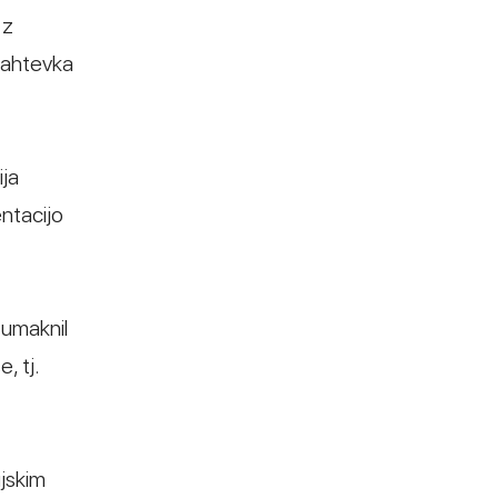
 z
 zahtevka
ija
ntacijo
 umaknil
, tj.
ijskim