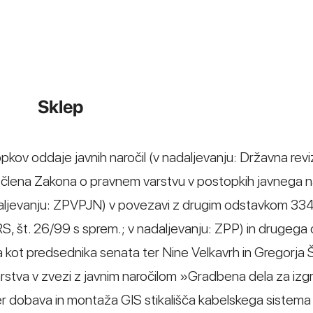
Sklep
opkov oddaje javnih naročil (v nadaljevanju: Državna revi
3. člena Zakona o pravnem varstvu v postopkih javnega 
nadaljevanju: ZPVPJN) v povezavi z drugim odstavkom 334
S, št. 26/99 s sprem.; v nadaljevanju: ZPP) in drugega
kot predsednika senata ter Nine Velkavrh in Gregorja
rstva v zvezi z javnim naročilom »Gradbena dela za izg
ter dobava in montaža GIS stikališča kabelskega sistema 