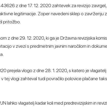
3626 z dne 17. 12. 2020 zahtevek za revizijo zavrgel,
ti aktivne legitimacije. Zoper navedeni sklep o zavrženju
il pritožbo.
isom z dne 29. 12. 2020, ki ga je Državna revizijska komis
tacijo v zvezi s predmetnim javnim naročilom in dokume
a.
020 prejela vlogo z dne 28. 1. 2020, s katero je vlagatelj
 v tej vlogi zahteval tudi povračilo polovice plačane takse
 lahko vlagatelj kadar koli med predrevizijskim in reviz