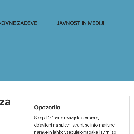
KOVNE ZADEVE
JAVNOST IN MEDIJI
za
Opozorilo
Sklepi Državne revizijske komisije,
objavljeni na spletni strani, so informativne
narave in lahko vsebujejo napake. Izvirni so