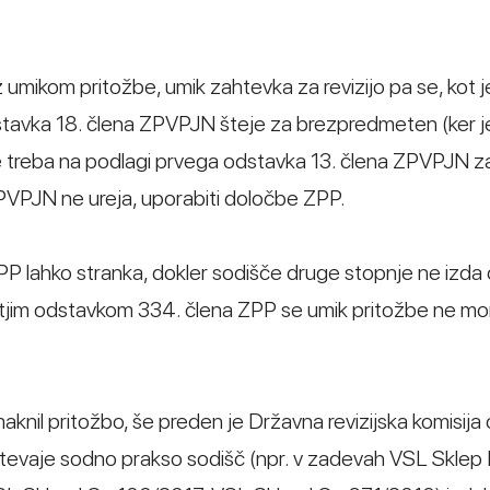
umikom pritožbe, umik zahtevka za revizijo pa se, kot je
tavka 18. člena ZPVPJN šteje za brezpredmeten (ker j
 je treba na podlagi prvega odstavka 13. člena ZPVPJN z
ZPVPJN ne ureja, uporabiti določbe ZPP.
P lahko stranka, dokler sodišče druge stopnje ne izda
etjim odstavkom 334. člena ZPP se umik pritožbe ne mo
knil pritožbo, še preden je Državna revizijska komisija 
oštevaje sodno prakso sodišč (npr. v zadevah VSL Sklep 