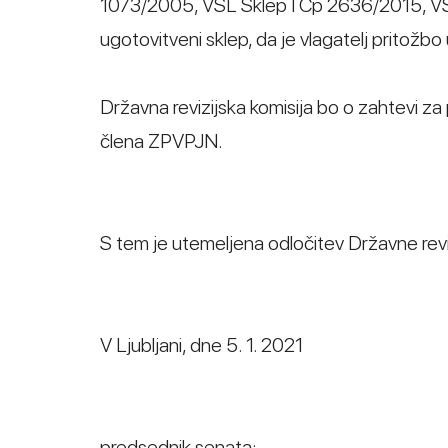
1073/2005, VSL Sklep I Cp 2636/2015, VSL
ugotovitveni sklep, da je vlagatelj pritožbo
Državna revizijska komisija bo o zahtevi za 
člena ZPVPJN.
S tem je utemeljena odločitev Državne reviz
V Ljubljani, dne 5. 1. 2021
predsednik senata: