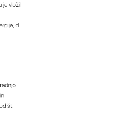
je vložil
:
gije, d.
gradnjo
in
od št.