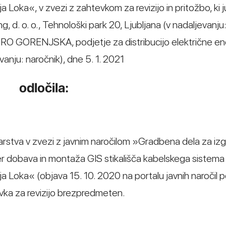
ka«, v zvezi z zahtevkom za revizijo in pritožbo, ki ju 
g, d. o. o., Tehnološki park 20, Ljubljana (v nadaljevanju
TRO GORENJSKA, podjetje za distribucijo električne ener
vanju: naročnik), dne 5. 1. 2021
odločila:
arstva v zvezi z javnim naročilom »Gradbena dela za iz
ter dobava in montaža GIS stikališča kabelskega sistema 
Loka« (objava 15. 10. 2020 na portalu javnih naročil p
a za revizijo brezpredmeten.