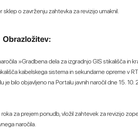
r sklep o zavrženju zahtevka za revizijo umaknil.
Obrazložitev:
ročila »Gradbena dela za izgradnjo GIS stikališča in k
tikališča kabelskega sistema in sekundarne opreme v R
 je bilo objavljeno na Portalu javnih naročil dne 15. 10.
 roka za prejem ponudb, vložil zahtevek za revizijo zop
vnega naročila.