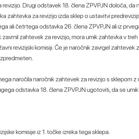
evizijo. Drugi odstavek 18. člena ZPVPJN določa, da n
 zahtevka za revizijo izda sklep o ustavitvi predrevizi
tjega ali četrtega odstavka 26. člena ZPVPJN ali iz prveg
zavrnil zahtevek za revizijo, mora umik zahtevka v treh
i revizijski komisiji. Če je naročnik zavrgel zahtevek z
rezpredmeten.
ga naročila naročnik zahtevek za revizijo s sklepom z 
rugega odstavka 18. člena ZPVPJN ugotoviti, da se umik
jske komisije iz 1. točke izreka tega sklepa.