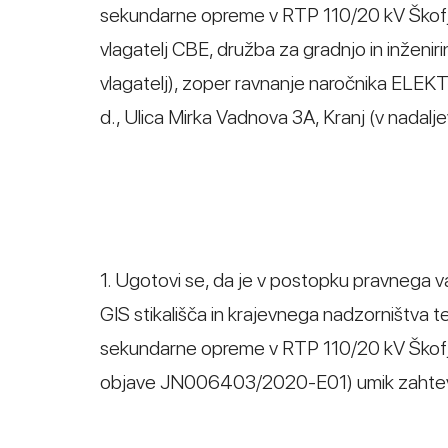
sekundarne opreme v RTP 110/20 kV Škofja Lo
vlagatelj CBE, družba za gradnjo in inženirin
vlagatelj), zoper ravnanje naročnika ELEK
d., Ulica Mirka Vadnova 3A, Kranj (v nadalje
1. Ugotovi se, da je v postopku pravnega v
GIS stikališča in krajevnega nadzorništva 
sekundarne opreme v RTP 110/20 kV Škofja 
objave JN006403/2020-E01) umik zahtevk