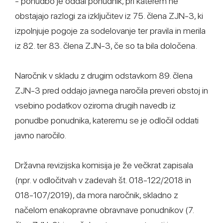
- ponudbo je oddal ponudnik, pri katerem ne
obstajajo razlogi za izključitev iz 75. člena ZJN-3, ki
izpolnjuje pogoje za sodelovanje ter pravila in merila
iz 82. ter 83. člena ZJN-3, če so ta bila določena.
Naročnik v skladu z drugim odstavkom 89. člena
ZJN-3 pred oddajo javnega naročila preveri obstoj in
vsebino podatkov oziroma drugih navedb iz
ponudbe ponudnika, kateremu se je odločil oddati
javno naročilo.
Državna revizijska komisija je že večkrat zapisala
(npr. v odločitvah v zadevah št. 018-122/2018 in
018-107/2019), da mora naročnik, skladno z
načelom enakopravne obravnave ponudnikov (7.