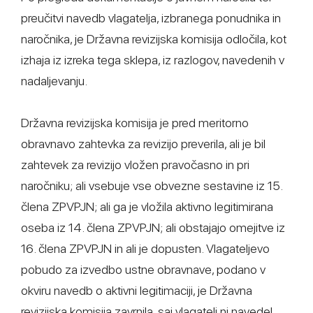
preučitvi navedb vlagatelja, izbranega ponudnika in
naročnika, je Državna revizijska komisija odločila, kot
izhaja iz izreka tega sklepa, iz razlogov, navedenih v
nadaljevanju.
Državna revizijska komisija je pred meritorno
obravnavo zahtevka za revizijo preverila, ali je bil
zahtevek za revizijo vložen pravočasno in pri
naročniku; ali vsebuje vse obvezne sestavine iz 15.
člena ZPVPJN; ali ga je vložila aktivno legitimirana
oseba iz 14. člena ZPVPJN; ali obstajajo omejitve iz
16. člena ZPVPJN in ali je dopusten. Vlagateljevo
pobudo za izvedbo ustne obravnave, podano v
okviru navedb o aktivni legitimaciji, je Državna
revizijska komisija zavrnila, saj vlagatelj ni navedel