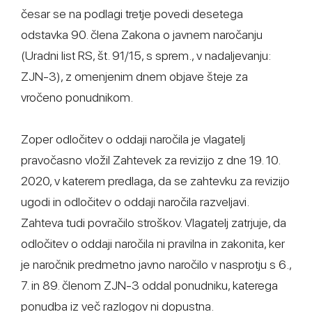
česar se na podlagi tretje povedi desetega
odstavka 90. člena Zakona o javnem naročanju
(Uradni list RS, št. 91/15, s sprem., v nadaljevanju:
ZJN-3), z omenjenim dnem objave šteje za
vročeno ponudnikom.
Zoper odločitev o oddaji naročila je vlagatelj
pravočasno vložil Zahtevek za revizijo z dne 19. 10.
2020, v katerem predlaga, da se zahtevku za revizijo
ugodi in odločitev o oddaji naročila razveljavi.
Zahteva tudi povračilo stroškov. Vlagatelj zatrjuje, da
odločitev o oddaji naročila ni pravilna in zakonita, ker
je naročnik predmetno javno naročilo v nasprotju s 6.,
7. in 89. členom ZJN-3 oddal ponudniku, katerega
ponudba iz več razlogov ni dopustna.