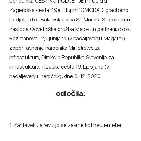
ponudnika CESTNO PODJETJE PTUJ d.d.,
Zagrebška cesta 49a, Ptuj in POMGRAD, gradbeno
podjetje d.d., Bakovska ulica 31, Murska Sobota, ki ju
zastopa Odvetniška družba Marovt in partnerji, d.o.o.,
Rozmanova 12, Ljubljana (v nadaljevanju: vlagatelj),
zoper ravnanje naročnika Ministrstvo za
infrastrukturo, Direkcija Republike Slovenije za
infrastrukturo, Tržaška cesta 19, Ljubljana (v
nadaljevanju: naročnik), dne 8. 12. 2020
odločila:
1. Zahtevek za revizijo se zavrne kot neutemeljen.