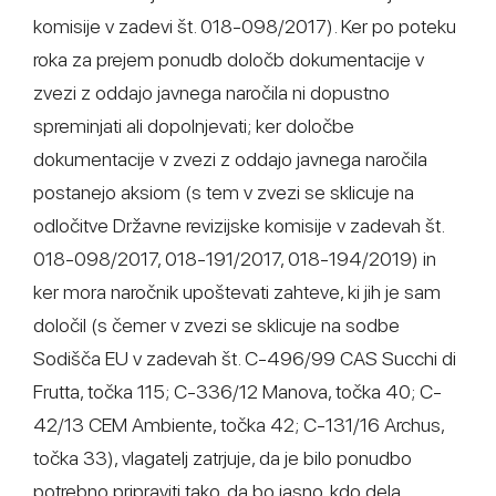
komisije v zadevi št. 018-098/2017). Ker po poteku
roka za prejem ponudb določb dokumentacije v
zvezi z oddajo javnega naročila ni dopustno
spreminjati ali dopolnjevati; ker določbe
dokumentacije v zvezi z oddajo javnega naročila
postanejo aksiom (s tem v zvezi se sklicuje na
odločitve Državne revizijske komisije v zadevah št.
018-098/2017, 018-191/2017, 018-194/2019) in
ker mora naročnik upoštevati zahteve, ki jih je sam
določil (s čemer v zvezi se sklicuje na sodbe
Sodišča EU v zadevah št. C-496/99 CAS Succhi di
Frutta, točka 115; C-336/12 Manova, točka 40; C-
42/13 CEM Ambiente, točka 42; C-131/16 Archus,
točka 33), vlagatelj zatrjuje, da je bilo ponudbo
potrebno pripraviti tako, da bo jasno, kdo dela