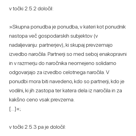
v točki 2.5.2 določil:
»Skupna ponudba je ponudba, v kateri kot ponudnik
nastopa več gospodarskih subjektov (v
nadaljevanju: partnerjev), ki skupaj prevzemajo
izvedbo naročila. Partnerji so med seboj enakopravni
in v razmerju do naročnika neomejeno solidarno
odgovarjajo za izvedbo celotnega naročila. V
ponudbi mora biti navedeno, kdo so partnerji, kdo je
vodilni, ki jih zastopa ter katera dela iz naročila in za
kakšno ceno vsak prevzema.
[...]«;
v točki 2.5.3 pa je določil: