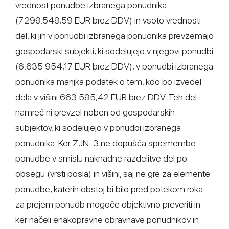
vrednost ponudbe izbranega ponudnika
(7.299.549,59 EUR brez DDV) in vsoto vrednosti
del, ki jih v ponudbi izbranega ponudnika prevzemajo
gospodarski subjekti, ki sodelujejo v njegovi ponudbi
(6.635.954,17 EUR brez DDV), v ponudbi izbranega
ponudnika manjka podatek o tem, kdo bo izvedel
dela v višini 663.595,42 EUR brez DDV. Teh del
namreč ni prevzel noben od gospodarskih
subjektov, ki sodelujejo v ponudbi izbranega
ponudnika. Ker ZJN-3 ne dopušča spremembe
ponudbe v smislu naknadne razdelitve del po
obsegu (vrsti posla) in višini, saj ne gre za elemente
ponudbe, katerih obstoj bi bilo pred potekom roka
za prejem ponudb mogoče objektivno preveriti in
ker načeli enakopravne obravnave ponudnikov in