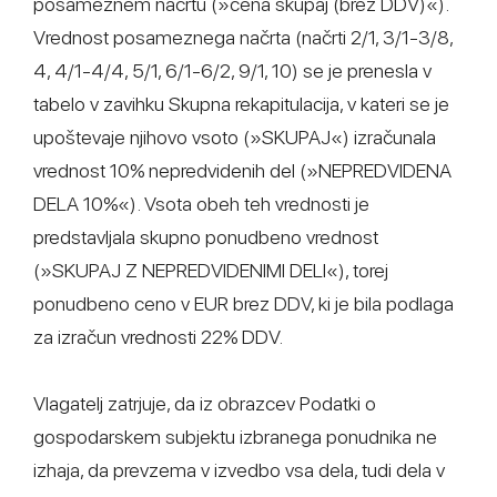
posameznem načrtu (»cena skupaj (brez DDV)«).
Vrednost posameznega načrta (načrti 2/1, 3/1-3/8,
4, 4/1-4/4, 5/1, 6/1-6/2, 9/1, 10) se je prenesla v
tabelo v zavihku Skupna rekapitulacija, v kateri se je
upoštevaje njihovo vsoto (»SKUPAJ«) izračunala
vrednost 10% nepredvidenih del (»NEPREDVIDENA
DELA 10%«). Vsota obeh teh vrednosti je
predstavljala skupno ponudbeno vrednost
(»SKUPAJ Z NEPREDVIDENIMI DELI«), torej
ponudbeno ceno v EUR brez DDV, ki je bila podlaga
za izračun vrednosti 22% DDV.
Vlagatelj zatrjuje, da iz obrazcev Podatki o
gospodarskem subjektu izbranega ponudnika ne
izhaja, da prevzema v izvedbo vsa dela, tudi dela v