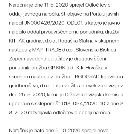
Naročnik je dne 11. 5. 2020 sprejel Odločitev o
oddaji javnega naročila, št. objave na Portalu javnih
naročil JN000426/2020-ODL01, s katero je javno
naročilo oddal prvouvrščenemu ponudniku, družbi
KIT-AK gradnje, d.o.o., Rogaška Slatina v skupnem
nastopu z MAP-TRADE d.o.o., Slovenska Bistrica.
Zoper navedeno odločitev je drugouvrščeni
ponudnik, družba GP KRK d.d., Krk, Hrvaška v
skupnem nastopu z družbo TRGOGRAD trgovina in
gradbeništvo, d.o.o., Litija vložil zahtevek za revizijo z
dne 25. 5. 2020, ki mu je Državna revizijska komisija
ugodila in s sklepom št. 018-094/2020-10 z dne 3.
8. 2020 razveljavila odločitev o oddaji naročila.
Naročnik je nato dne 5. 10. 2020 sprejel novo