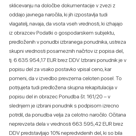
sklicevanju na določbe dokumentacije v zvezi z
oddajo javnega naročila, ki jih izpostavlja tudi
vlagatelj, navaja, da vsota vseh vrednosti, ki izhajajo
iz obrazcev Podatki o gospodarskem subjektu,
predloženih v ponudbi izbranega ponudnika, ustreza
skupni vrednosti posameznih načrtov iz popisa del,
tj. 6.635.954,17 EUR brez DDV. Izbrani ponudnik je v
popisu del za vsako postavko vpisal ceno, kar
pomeni, da v izvedbo prevzema celoten posel. To
potrjujeta tudi predložena skupna rekapitulacija v
popisu del in obrazec Ponudba št. 161/20 – v
slednjem je izbrani ponudnik s podpisom izrecno
potrdil, da ponudba velja za celotno naročilo. Očitana
neprevzeta dela v vrednosti 663.595,42 EUR brez
DDV predstavljajo 10% nepredvidenih del, ki so bila