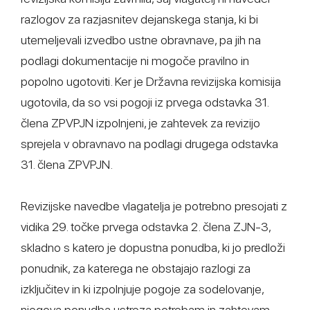
razlogov za razjasnitev dejanskega stanja, ki bi
utemeljevali izvedbo ustne obravnave, pa jih na
podlagi dokumentacije ni mogoče pravilno in
popolno ugotoviti. Ker je Državna revizijska komisija
ugotovila, da so vsi pogoji iz prvega odstavka 31.
člena ZPVPJN izpolnjeni, je zahtevek za revizijo
sprejela v obravnavo na podlagi drugega odstavka
31. člena ZPVPJN.
Revizijske navedbe vlagatelja je potrebno presojati z
vidika 29. točke prvega odstavka 2. člena ZJN-3,
skladno s katero je dopustna ponudba, ki jo predloži
ponudnik, za katerega ne obstajajo razlogi za
izključitev in ki izpolnjuje pogoje za sodelovanje,
njegova ponudba ustreza potrebam in zahtevam