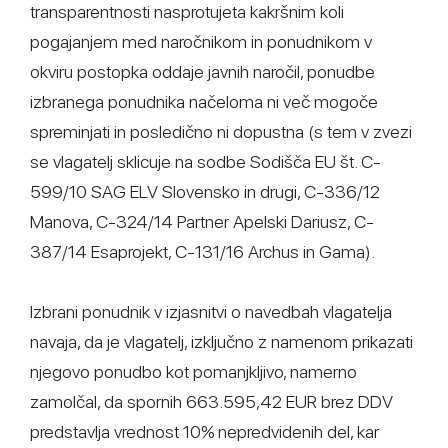
transparentnosti nasprotujeta kakršnim koli
pogajanjem med naročnikom in ponudnikom v
okviru postopka oddaje javnih naročil, ponudbe
izbranega ponudnika načeloma ni več mogoče
spreminjati in posledično ni dopustna (s tem v zvezi
se vlagatelj sklicuje na sodbe Sodišča EU št. C-
599/10 SAG ELV Slovensko in drugi, C-336/12
Manova, C-324/14 Partner Apelski Dariusz, C-
387/14 Esaprojekt, C-131/16 Archus in Gama).
Izbrani ponudnik v izjasnitvi o navedbah vlagatelja
navaja, da je vlagatelj, izključno z namenom prikazati
njegovo ponudbo kot pomanjkljivo, namerno
zamolčal, da spornih 663.595,42 EUR brez DDV
predstavlja vrednost 10% nepredvidenih del, kar