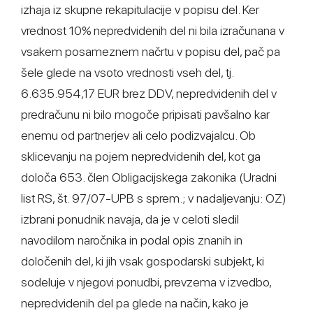
izhaja iz skupne rekapitulacije v popisu del. Ker
vrednost 10% nepredvidenih del ni bila izračunana v
vsakem posameznem načrtu v popisu del, pač pa
šele glede na vsoto vrednosti vseh del, tj.
6.635.954,17 EUR brez DDV, nepredvidenih del v
predračunu ni bilo mogoče pripisati pavšalno kar
enemu od partnerjev ali celo podizvajalcu. Ob
sklicevanju na pojem nepredvidenih del, kot ga
določa 653. člen Obligacijskega zakonika (Uradni
list RS, št. 97/07-UPB s sprem.; v nadaljevanju: OZ)
izbrani ponudnik navaja, da je v celoti sledil
navodilom naročnika in podal opis znanih in
določenih del, ki jih vsak gospodarski subjekt, ki
sodeluje v njegovi ponudbi, prevzema v izvedbo,
nepredvidenih del pa glede na način, kako je