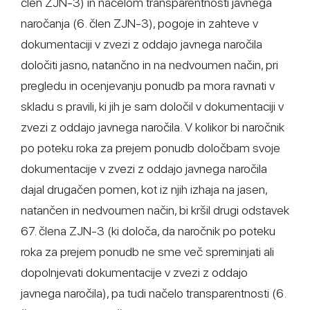
člen ZJN-3) in načelom transparentnosti javnega
naročanja (6. člen ZJN-3), pogoje in zahteve v
dokumentaciji v zvezi z oddajo javnega naročila
določiti jasno, natančno in na nedvoumen način, pri
pregledu in ocenjevanju ponudb pa mora ravnati v
skladu s pravili, ki jih je sam določil v dokumentaciji v
zvezi z oddajo javnega naročila. V kolikor bi naročnik
po poteku roka za prejem ponudb določbam svoje
dokumentacije v zvezi z oddajo javnega naročila
dajal drugačen pomen, kot iz njih izhaja na jasen,
natančen in nedvoumen način, bi kršil drugi odstavek
67. člena ZJN-3 (ki določa, da naročnik po poteku
roka za prejem ponudb ne sme več spreminjati ali
dopolnjevati dokumentacije v zvezi z oddajo
javnega naročila), pa tudi načelo transparentnosti (6.