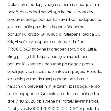
Odločitev o oddaji javnega naročila (v nadaljevanju:
odločitev o oddaji naročila), s katero je ponudbo
prvouvrščenega ponudnika zavrnil kot nedopustno,
javno naročilo pa oddal drugouvrščenemu
ponudniku, družbi GP KRK d.d., Stjepana Radića 31,
Krk, Hrvaška v skupnem nastopu z družbo
TRGOGRAD trgovina in gradbeništvo, d.o.o., Litija,
Breg pri Litiji 56, Litija (v nadaljevanju: izbrani
ponudnik), katerega ponudba po njegovi presoji
izpolnjuje vse razpisane zahteve in pogoje. Ponudb,
ki so bile po merilih manj ugodne od izbrane
naročnik ni preverjal in jih je zavrnil iz razloga, ker so
bile manj ugodne. Odločitev o oddaji naročila je bila
dne 7. 10. 2020 objavljena na Portalu javnih naročil,
št. objave JN000426/2020-ODL01P1, v posledici