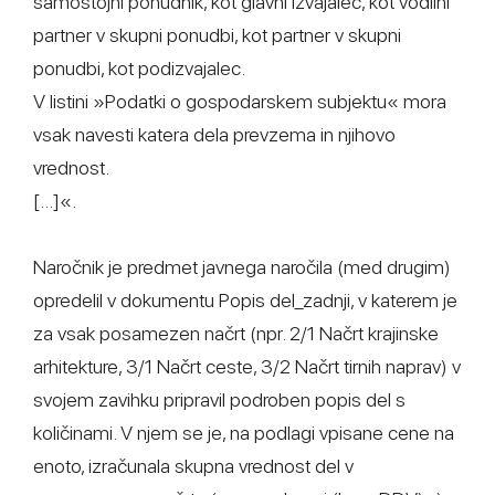
samostojni ponudnik, kot glavni izvajalec, kot vodilni
partner v skupni ponudbi, kot partner v skupni
ponudbi, kot podizvajalec.
V listini »Podatki o gospodarskem subjektu« mora
vsak navesti katera dela prevzema in njihovo
vrednost.
[...]«.
Naročnik je predmet javnega naročila (med drugim)
opredelil v dokumentu Popis del_zadnji, v katerem je
za vsak posamezen načrt (npr. 2/1 Načrt krajinske
arhitekture, 3/1 Načrt ceste, 3/2 Načrt tirnih naprav) v
svojem zavihku pripravil podroben popis del s
količinami. V njem se je, na podlagi vpisane cene na
enoto, izračunala skupna vrednost del v