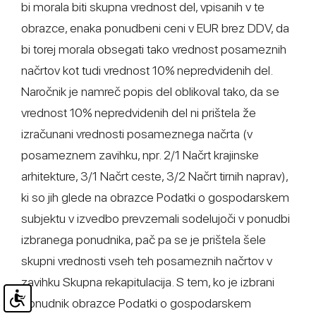
bi morala biti skupna vrednost del, vpisanih v te
obrazce, enaka ponudbeni ceni v EUR brez DDV, da
bi torej morala obsegati tako vrednost posameznih
načrtov kot tudi vrednost 10% nepredvidenih del.
Naročnik je namreč popis del oblikoval tako, da se
vrednost 10% nepredvidenih del ni prištela že
izračunani vrednosti posameznega načrta (v
posameznem zavihku, npr. 2/1 Načrt krajinske
arhitekture, 3/1 Načrt ceste, 3/2 Načrt tirnih naprav),
ki so jih glede na obrazce Podatki o gospodarskem
subjektu v izvedbo prevzemali sodelujoči v ponudbi
izbranega ponudnika, pač pa se je prištela šele
skupni vrednosti vseh teh posameznih načrtov v
zavihku Skupna rekapitulacija. S tem, ko je izbrani
ponudnik obrazce Podatki o gospodarskem