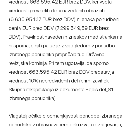
vrednosti 663.595,42 EUR brez DDV, ker vsota
vrednosti prevzetih del v navedenih obrazcih
(6.635.954,17 EUR brez DDV) ni enaka ponudbeni
ceni v EUR brez DDV (7.299.549,59 EUR brez
DDV). Pravilnost navedenih zneskov med strankama
ni sporna, o njih pa se je z vpogledom v ponudbo
izbranega ponudnika prepričala tudi Državna
revizijska komisija. Pri tem ugotavlja, da sporno
vrednost 663.595,42 EUR brez DDV predstavlja
vrednost 10% nepredvidenih del (prim. zavihek
Skupna rekapitulacija iz dokumenta Popis del_S1
izbranega ponudnika).
Vlagatelj očitke o pomanjkljivosti ponudbe izbranega
ponudnika v obravnavanem delu izvaja iz zatrjevanja,