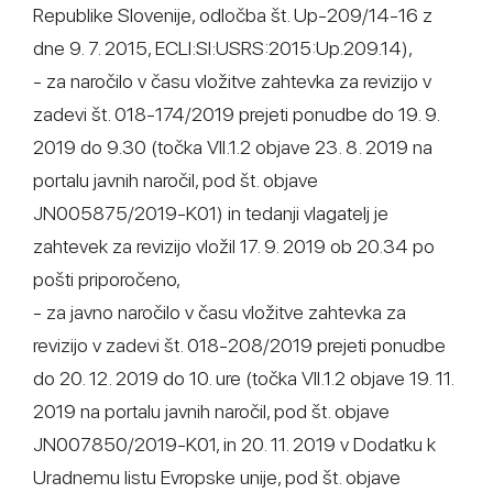
Republike Slovenije, odločba št. Up-209/14-16 z
dne 9. 7. 2015, ECLI:SI:USRS:2015:Up.209.14),
- za naročilo v času vložitve zahtevka za revizijo v
zadevi št. 018-174/2019 prejeti ponudbe do 19. 9.
2019 do 9.30 (točka VII.1.2 objave 23. 8. 2019 na
portalu javnih naročil, pod št. objave
JN005875/2019-K01) in tedanji vlagatelj je
zahtevek za revizijo vložil 17. 9. 2019 ob 20.34 po
pošti priporočeno,
- za javno naročilo v času vložitve zahtevka za
revizijo v zadevi št. 018-208/2019 prejeti ponudbe
do 20. 12. 2019 do 10. ure (točka VII.1.2 objave 19. 11.
2019 na portalu javnih naročil, pod št. objave
JN007850/2019-K01, in 20. 11. 2019 v Dodatku k
Uradnemu listu Evropske unije, pod št. objave