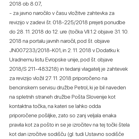
2018 ob 8.07,
- za javno naročilo v času vložitve zahtevka za
revizijo v zadevi št. 018-225/2018 prejeti ponudbe
do 28. 11. 2018 do 12. ure (točka VII.1.2 objave 31. 10.
2018 na portalu javnih naročil, pod št. objave
JN007233/2018-K01, in 2. 11. 2018 v Dodatku k
Uradnemu listu Evropske unije, pod št. objave
2018/S 211-483218) in tedanji vlagatelj je zahtevek
za revizijo vložil 27. 11. 2018 priporočeno na
bencinskem servisu družbe Petrol, ki je bil naveden
na spletnih straneh družbe Pošta Slovenije kot
kontaktna točka, na kateri se lahko odda
priporočene pošiljke, zato so zanj veljala enaka
pravila kot za pošto in se je izročitev na tej točki štela
kot dan izročitve sodišču (gl. tudi Ustavno sodišče