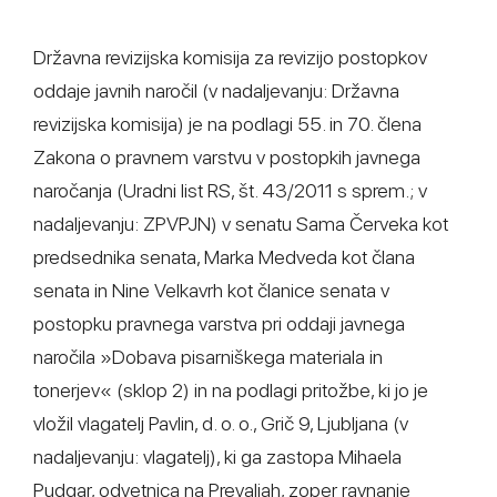
Državna revizijska komisija za revizijo postopkov
oddaje javnih naročil (v nadaljevanju: Državna
revizijska komisija) je na podlagi 55. in 70. člena
Zakona o pravnem varstvu v postopkih javnega
naročanja (Uradni list RS, št. 43/2011 s sprem.; v
nadaljevanju: ZPVPJN) v senatu Sama Červeka kot
predsednika senata, Marka Medveda kot člana
senata in Nine Velkavrh kot članice senata v
postopku pravnega varstva pri oddaji javnega
naročila »Dobava pisarniškega materiala in
tonerjev« (sklop 2) in na podlagi pritožbe, ki jo je
vložil vlagatelj Pavlin, d. o. o., Grič 9, Ljubljana (v
nadaljevanju: vlagatelj), ki ga zastopa Mihaela
Pudgar, odvetnica na Prevaljah, zoper ravnanje