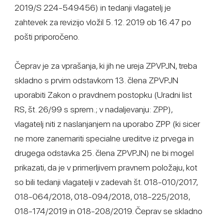
2019/S 224-549456) in tedanji vlagatelj je
zahtevek za revizijo vložil 5. 12. 2019 ob 16.47 po
pošti priporočeno.
Čeprav je za vprašanja, ki jih ne ureja ZPVPJN, treba
skladno s prvim odstavkom 13. člena ZPVPJN
uporabiti Zakon o pravdnem postopku (Uradni list
RS, št. 26/99 s sprem.; v nadaljevanju: ZPP),
vlagatelj niti z naslanjanjem na uporabo ZPP (ki sicer
ne more zanemariti specialne ureditve iz prvega in
drugega odstavka 25. člena ZPVPJN) ne bi mogel
prikazati, da je v primerljivem pravnem položaju, kot
so bili tedanji vlagatelji v zadevah št. 018-010/2017,
018-064/2018, 018-094/2018, 018-225/2018,
018-174/2019 in 018-208/2019. Čeprav se skladno