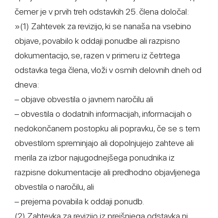
čemer je v prvih treh odstavkih 25. člena določal:
»(1) Zahtevek za revizijo, ki se nanaša na vsebino
objave, povabilo k oddaji ponudbe ali razpisno
dokumentacijo, se, razen v primeru iz četrtega
odstavka tega člena, vloži v osmih delovnih dneh od
dneva:
– objave obvestila o javnem naročilu ali
– obvestila o dodatnih informacijah, informacijah o
nedokončanem postopku ali popravku, če se s tem
obvestilom spreminjajo ali dopolnjujejo zahteve ali
merila za izbor najugodnejšega ponudnika iz
razpisne dokumentacije ali predhodno objavljenega
obvestila o naročilu, ali
– prejema povabila k oddaji ponudb.
(2) Zahtevka za revizijo iz prejšnjega odstavka ni