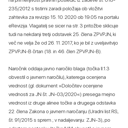
235/2012 s tistimi zaradi položaja ob vložitvi
zahtevka za revizijo 15. 10. 2020 ob 19.05 na portalu
eRevizija. Vlagatelj se sicer na str. 3 pritožbe sklicuje
tudi na nekdanji tretji odstavek 25. člena ZPVPJN, ki
več ne velja že od 26. 11. 2017, ko je bil z uveljavitvijo
ZPVPJN-B črtan (18. in 46. člen ZPVPJN-B).
Naročnik oddaja javno naročilo blaga (točka II.1.3
obvestil o javnem naročilu), katerega ocenjena
vrednost (gl. dokument »Določitev ocenjene
vrednosti za JN št. JN-03/2020«) presega mejno
vrednost iz druge alinee točke a drugega odstavka
22. člena Zakona o javnem naročanju (Uradni list RS,
št. 91/2015 s sprem.; v nadaljevanju: ZJN-3), po