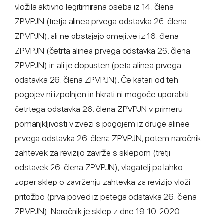
vložila aktivno legitimirana oseba iz 14. člena
ZPVPJN (tretja alinea prvega odstavka 26. člena
ZPVPJN), ali ne obstajajo omejitve iz 16. člena
ZPVPJN (četrta alinea prvega odstavka 26. člena
ZPVPJN) in ali je dopusten (peta alinea prvega
odstavka 26. člena ZPVPJN). Če kateri od teh
pogojev ni izpolnjen in hkrati ni mogoče uporabiti
četrtega odstavka 26. člena ZPVPJN v primeru
pomanjkljivosti v zvezi s pogojem iz druge alinee
prvega odstavka 26. člena ZPVPJN, potem naročnik
zahtevek za revizijo zavrže s sklepom (tretji
odstavek 26. člena ZPVPJN), vlagatelj pa lahko
zoper sklep o zavrženju zahtevka za revizijo vloži
pritožbo (prva poved iz petega odstavka 26. člena
ZPVPJN). Naročnik je sklep z dne 19. 10. 2020