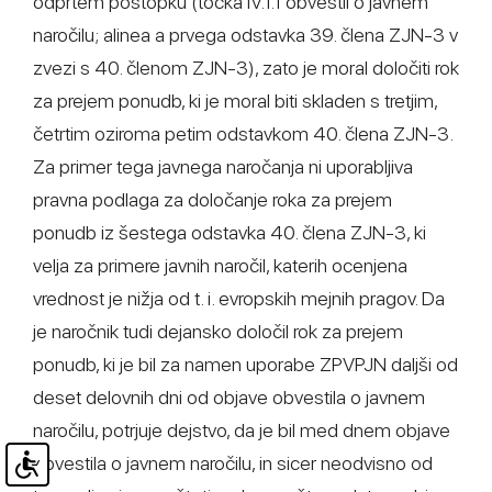
odprtem postopku (točka IV.1.1 obvestil o javnem
naročilu; alinea a prvega odstavka 39. člena ZJN-3 v
zvezi s 40. členom ZJN-3), zato je moral določiti rok
za prejem ponudb, ki je moral biti skladen s tretjim,
četrtim oziroma petim odstavkom 40. člena ZJN-3.
Za primer tega javnega naročanja ni uporabljiva
pravna podlaga za določanje roka za prejem
ponudb iz šestega odstavka 40. člena ZJN-3, ki
velja za primere javnih naročil, katerih ocenjena
vrednost je nižja od t. i. evropskih mejnih pragov. Da
je naročnik tudi dejansko določil rok za prejem
ponudb, ki je bil za namen uporabe ZPVPJN daljši od
deset delovnih dni od objave obvestila o javnem
naročilu, potrjuje dejstvo, da je bil med dnem objave
obvestila o javnem naročilu, in sicer neodvisno od