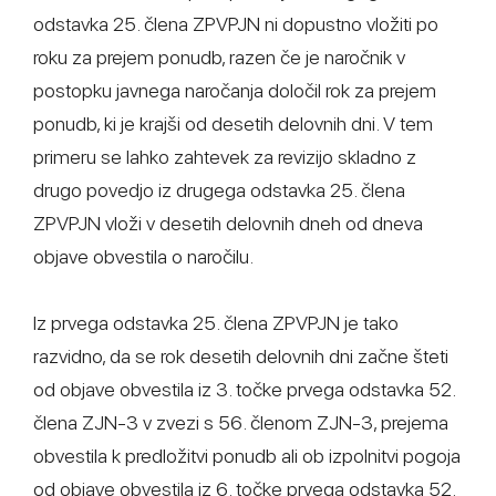
odstavka 25. člena ZPVPJN ni dopustno vložiti po
roku za prejem ponudb, razen če je naročnik v
postopku javnega naročanja določil rok za prejem
ponudb, ki je krajši od desetih delovnih dni. V tem
primeru se lahko zahtevek za revizijo skladno z
drugo povedjo iz drugega odstavka 25. člena
ZPVPJN vloži v desetih delovnih dneh od dneva
objave obvestila o naročilu.
Iz prvega odstavka 25. člena ZPVPJN je tako
razvidno, da se rok desetih delovnih dni začne šteti
od objave obvestila iz 3. točke prvega odstavka 52.
člena ZJN-3 v zvezi s 56. členom ZJN-3, prejema
obvestila k predložitvi ponudb ali ob izpolnitvi pogoja
od objave obvestila iz 6. točke prvega odstavka 52.