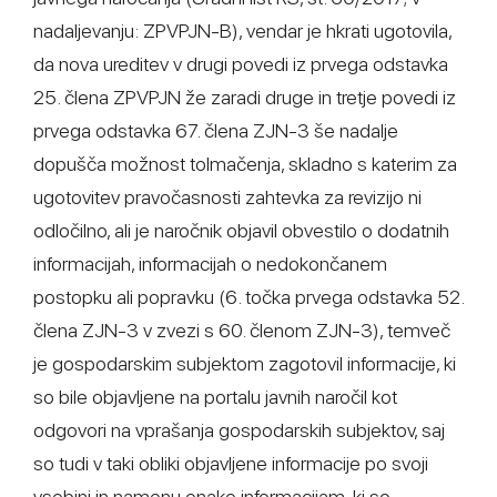
nadaljevanju: ZPVPJN-B), vendar je hkrati ugotovila,
da nova ureditev v drugi povedi iz prvega odstavka
25. člena ZPVPJN že zaradi druge in tretje povedi iz
prvega odstavka 67. člena ZJN-3 še nadalje
dopušča možnost tolmačenja, skladno s katerim za
ugotovitev pravočasnosti zahtevka za revizijo ni
odločilno, ali je naročnik objavil obvestilo o dodatnih
informacijah, informacijah o nedokončanem
postopku ali popravku (6. točka prvega odstavka 52.
člena ZJN-3 v zvezi s 60. členom ZJN-3), temveč
je gospodarskim subjektom zagotovil informacije, ki
so bile objavljene na portalu javnih naročil kot
odgovori na vprašanja gospodarskih subjektov, saj
so tudi v taki obliki objavljene informacije po svoji
vsebini in namenu enake informacijam, ki so