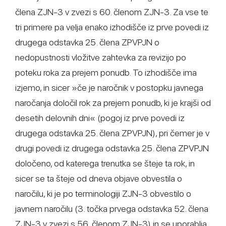
člena ZJN-3 v zvezi s 60. členom ZJN-3. Za vse te
tri primere pa velja enako izhodišče iz prve povedi iz
drugega odstavka 25. člena ZPVPJN o
nedopustnosti vložitve zahtevka za revizijo po
poteku roka za prejem ponudb. To izhodišče ima
izjemo, in sicer »če je naročnik v postopku javnega
naročanja določil rok za prejem ponudb, ki je krajši od
desetih delovnih dni« (pogoj iz prve povedi iz
drugega odstavka 25. člena ZPVPJN), pri čemer je v
drugi povedi iz drugega odstavka 25. člena ZPVPJN
določeno, od katerega trenutka se šteje ta rok, in
sicer se ta šteje od dneva objave obvestila o
naročilu, ki je po terminologiji ZJN-3 obvestilo o
javnem naročilu (3. točka prvega odstavka 52. člena
ZJN-3 v zvezi s 56. členom ZJN-3) in se uporablja