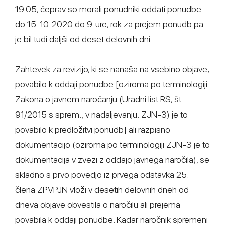
19.05, čeprav so morali ponudniki oddati ponudbe
do 15. 10. 2020 do 9. ure, rok za prejem ponudb pa
je bil tudi daljši od deset delovnih dni.
Zahtevek za revizijo, ki se nanaša na vsebino objave,
povabilo k oddaji ponudbe [oziroma po terminologiji
Zakona o javnem naročanju (Uradni list RS, št.
91/2015 s sprem.; v nadaljevanju: ZJN-3) je to
povabilo k predložitvi ponudb] ali razpisno
dokumentacijo (oziroma po terminologiji ZJN-3 je to
dokumentacija v zvezi z oddajo javnega naročila), se
skladno s prvo povedjo iz prvega odstavka 25.
člena ZPVPJN vloži v desetih delovnih dneh od
dneva objave obvestila o naročilu ali prejema
povabila k oddaji ponudbe. Kadar naročnik spremeni