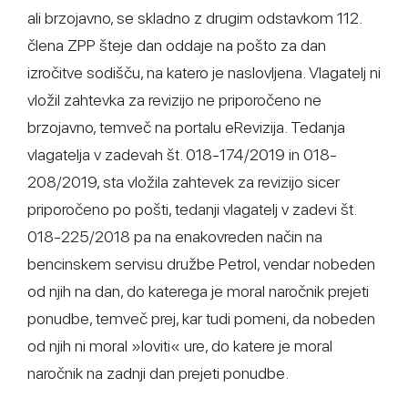
ali brzojavno, se skladno z drugim odstavkom 112.
člena ZPP šteje dan oddaje na pošto za dan
izročitve sodišču, na katero je naslovljena. Vlagatelj ni
vložil zahtevka za revizijo ne priporočeno ne
brzojavno, temveč na portalu eRevizija. Tedanja
vlagatelja v zadevah št. 018-174/2019 in 018-
208/2019, sta vložila zahtevek za revizijo sicer
priporočeno po pošti, tedanji vlagatelj v zadevi št.
018-225/2018 pa na enakovreden način na
bencinskem servisu družbe Petrol, vendar nobeden
od njih na dan, do katerega je moral naročnik prejeti
ponudbe, temveč prej, kar tudi pomeni, da nobeden
od njih ni moral »loviti« ure, do katere je moral
naročnik na zadnji dan prejeti ponudbe.