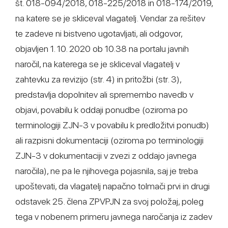
št. 018-094/2018, 018-225/2018 in 018-174/2019,
na katere se je skliceval vlagatelj. Vendar za rešitev
te zadeve ni bistveno ugotavljati, ali odgovor,
objavljen 1. 10. 2020 ob 10.38 na portalu javnih
naročil, na katerega se je skliceval vlagatelj v
zahtevku za revizijo (str. 4) in pritožbi (str. 3),
predstavlja dopolnitev ali spremembo navedb v
objavi, povabilu k oddaji ponudbe (oziroma po
terminologiji ZJN-3 v povabilu k predložitvi ponudb)
ali razpisni dokumentaciji (oziroma po terminologiji
ZJN-3 v dokumentaciji v zvezi z oddajo javnega
naročila), ne pa le njihovega pojasnila, saj je treba
upoštevati, da vlagatelj napačno tolmači prvi in drugi
odstavek 25. člena ZPVPJN za svoj položaj, poleg
tega v nobenem primeru javnega naročanja iz zadev