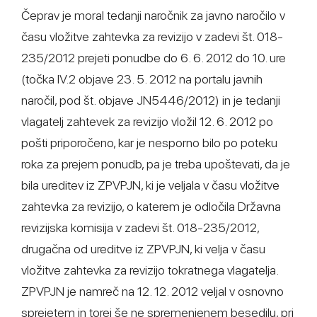
Čeprav je moral tedanji naročnik za javno naročilo v
času vložitve zahtevka za revizijo v zadevi št. 018-
235/2012 prejeti ponudbe do 6. 6. 2012 do 10. ure
(točka IV.2 objave 23. 5. 2012 na portalu javnih
naročil, pod št. objave JN5446/2012) in je tedanji
vlagatelj zahtevek za revizijo vložil 12. 6. 2012 po
pošti priporočeno, kar je nesporno bilo po poteku
roka za prejem ponudb, pa je treba upoštevati, da je
bila ureditev iz ZPVPJN, ki je veljala v času vložitve
zahtevka za revizijo, o katerem je odločila Državna
revizijska komisija v zadevi št. 018-235/2012,
drugačna od ureditve iz ZPVPJN, ki velja v času
vložitve zahtevka za revizijo tokratnega vlagatelja.
ZPVPJN je namreč na 12. 12. 2012 veljal v osnovno
sprejetem in torej še ne spremenjenem besedilu, pri