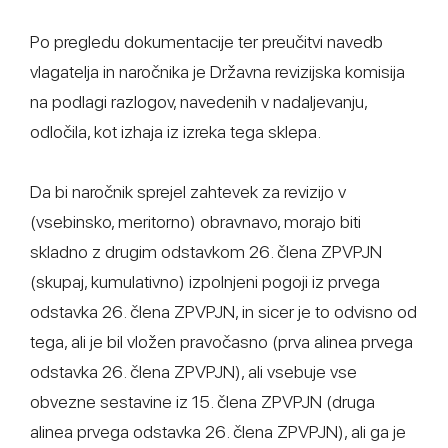
Po pregledu dokumentacije ter preučitvi navedb
vlagatelja in naročnika je Državna revizijska komisija
na podlagi razlogov, navedenih v nadaljevanju,
odločila, kot izhaja iz izreka tega sklepa.
Da bi naročnik sprejel zahtevek za revizijo v
(vsebinsko, meritorno) obravnavo, morajo biti
skladno z drugim odstavkom 26. člena ZPVPJN
(skupaj, kumulativno) izpolnjeni pogoji iz prvega
odstavka 26. člena ZPVPJN, in sicer je to odvisno od
tega, ali je bil vložen pravočasno (prva alinea prvega
odstavka 26. člena ZPVPJN), ali vsebuje vse
obvezne sestavine iz 15. člena ZPVPJN (druga
alinea prvega odstavka 26. člena ZPVPJN), ali ga je