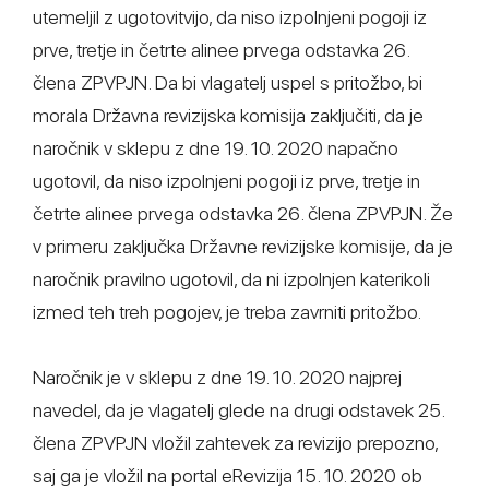
utemeljil z ugotovitvijo, da niso izpolnjeni pogoji iz
prve, tretje in četrte alinee prvega odstavka 26.
člena ZPVPJN. Da bi vlagatelj uspel s pritožbo, bi
morala Državna revizijska komisija zaključiti, da je
naročnik v sklepu z dne 19. 10. 2020 napačno
ugotovil, da niso izpolnjeni pogoji iz prve, tretje in
četrte alinee prvega odstavka 26. člena ZPVPJN. Že
v primeru zaključka Državne revizijske komisije, da je
naročnik pravilno ugotovil, da ni izpolnjen katerikoli
izmed teh treh pogojev, je treba zavrniti pritožbo.
Naročnik je v sklepu z dne 19. 10. 2020 najprej
navedel, da je vlagatelj glede na drugi odstavek 25.
člena ZPVPJN vložil zahtevek za revizijo prepozno,
saj ga je vložil na portal eRevizija 15. 10. 2020 ob