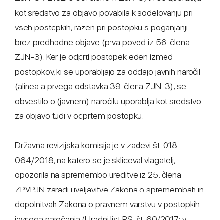
kot sredstvo za objavo povabila k sodelovanju pri
vseh postopkih, razen pri postopku s poganjanji
brez predhodne objave (prva poved iz 56. člena
ZJN-3). Ker je odprti postopek eden izmed
postopkov, ki se uporabljajo za oddajo javnih naročil
(alinea a prvega odstavka 39. člena ZJN-3), se
obvestilo o (javnem) naročilu uporablja kot sredstvo
za objavo tudi v odprtem postopku.
Državna revizijska komisija je v zadevi št. 018-
064/2018, na katero se je skliceval vlagatelj,
opozorila na spremembo ureditve iz 25. člena
ZPVPJN zaradi uveljavitve Zakona o spremembah in
dopolnitvah Zakona o pravnem varstvu v postopkih
javnega naročanja (Uradni list RS, št. 60/2017; v