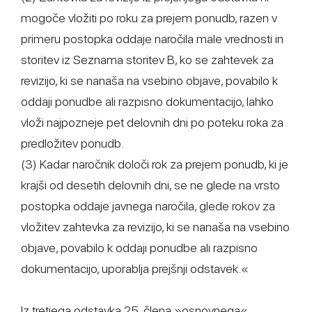
mogoče vložiti po roku za prejem ponudb, razen v
primeru postopka oddaje naročila male vrednosti in
storitev iz Seznama storitev B, ko se zahtevek za
revizijo, ki se nanaša na vsebino objave, povabilo k
oddaji ponudbe ali razpisno dokumentacijo, lahko
vloži najpozneje pet delovnih dni po poteku roka za
predložitev ponudb.
(3) Kadar naročnik določi rok za prejem ponudb, ki je
krajši od desetih delovnih dni, se ne glede na vrsto
postopka oddaje javnega naročila, glede rokov za
vložitev zahtevka za revizijo, ki se nanaša na vsebino
objave, povabilo k oddaji ponudbe ali razpisno
dokumentacijo, uporablja prejšnji odstavek.«
Iz tretjega odstavka 25. člena »osnovnega«