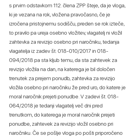
s prvim odstavkom 112. člena ZPP šteje, da je vloga,
ki je vezana na rok, vložena pravočasno, če je
izročena pristojnemu sodišču, preden se rok izteče,
to pravilo pa ureja osebno vložitev, vlagatelj ni vložil
zahtevka za revizijo osebno pri naročniku, tedanja
vlagatelja iz zadev št. 018-010/2017 in 018-
094/2018 pa sta kljub temu, da sta zahtevek za
revizijo vložila na dan, na katerega je bil določen
trenutek za prejem ponudb, zahtevka za revizijo
vložila osebno pri naročniku že pred uro, do katere je
moral naročnik prejeti ponudbe. V zadevi št. 018-
064/2018 je tedanji vlagatelj več dni pred
trenutkom, do katerega je moral naročnik prejeti
ponudbe, zahtevek za revizijo vložil osebno pri
naročniku. Če se pošlje vloga po pošti priporočeno