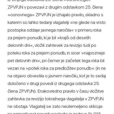
ZPVPJN v povezavi z drugim odstavkom 25. člena
»osnovnega« ZPVPJN je izhajalo pravilo, skladno s
katerim so lahko tedanji vlagatelji »ne glede na vrsto
postopka oddaje javnega naročila« v primeru roka
za prejem ponudb, ki je bil »krajši od desetih
delovnih dni«, vložili zahtevek za revizijo tudi po
poteku roka za prejem ponudb, in sicer »najpozneje
pet delovnih dni«, pri čemer je začetek tega roka bil
vezan na »potek roka za predložitev ponudb« (in ne
na objavo obvestila o javnem naročilu, kot je to sedaj
določeno v drugi povedi iz drugega odstavka 25.
člena ZPVPJN). Enakovredno pravilo v času vložitve
zahtevka za revizijo tokratnega vlagatelja v ZPVPJN
ne obstaja. Vlagatelj se zato neutemeljeno sklicuje
na primerljivost pravnih posledic iz zadeve št. 018-