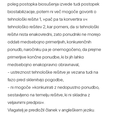
poleg postopka biosušenja izvede tudi postopek
biostabilizacije, potem ni več mogoče govoriti o
tehnološki rešitvi 1, »pač pa ta konvertira v«
tehnološko rešitev 2, kar pomeni, da si tehnološki
rešitvi nista enakovredni, zato ponudniki ne morejo
oddati medsebojno primerljivih, konkurenčnih
ponudb, naročniku pa je onemogočeno, da prejme
primerljive končne ponudbe, ki bi jih lahko
medsebojno enakopravno obravnaval,
- ustreznost tehnološke rešitve je vezana tudi na
fazo pred sklenitvijo pogodbe,
- ni mogoče »konkurirati z nedopustno ponudbo,
sestavljeno na temelju rešitve, ki ni skladna z
veljavnimi predpisi«.
Vlagatelj je predložil članek v angleškem jeziku.