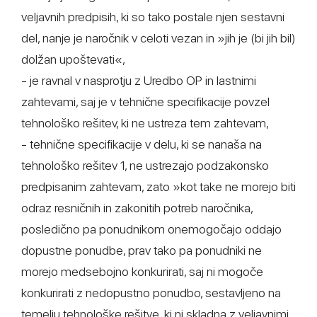
veljavnih predpisih, ki so tako postale njen sestavni
del, nanje je naročnik v celoti vezan in »jih je (bi jih bil)
dolžan upoštevati«,
- je ravnal v nasprotju z Uredbo OP in lastnimi
zahtevami, saj je v tehnične specifikacije povzel
tehnološko rešitev, ki ne ustreza tem zahtevam,
- tehnične specifikacije v delu, ki se nanaša na
tehnološko rešitev 1, ne ustrezajo podzakonsko
predpisanim zahtevam, zato »kot take ne morejo biti
odraz resničnih in zakonitih potreb naročnika,
posledično pa ponudnikom onemogočajo oddajo
dopustne ponudbe, prav tako pa ponudniki ne
morejo medsebojno konkurirati, saj ni mogoče
konkurirati z nedopustno ponudbo, sestavljeno na
temelju tehnološke rešitve, ki ni skladna z veljavnimi