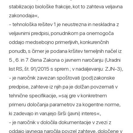
stabilizacijo biološke frakcije, kot to zahteva veljavna
zakonodaja«,
- tehnološka rešitev 1 je neustrezna in neskladna z
veljavnimi predpisi, ponudnikom pa onemogoča
oddajo medsebojno primerljivih, konkurenčnih
ponudb, s čimer je podana kršitev temeljnih načel iz
5., 6. in 7. člena Zakona o javnem naročanju (Uradni
list RS, št. 91/2015 s sprem.; v nadaljevanju: ZJN-3),
- je naročnik zavezan spoštovati (pod)zakonske
predpise, zahteve iz njih pa je dolžan povzemati v
tehnične specifikacije, »saj gre v konkretnem
primeru določanja parametrov za kogentne norme,
ki zadevajo in varujejo širši (javni) interes«,
- je naročnik v določila dokumentacije v zvezi z
oddajo javnega naročila povzel zahteve, določene v