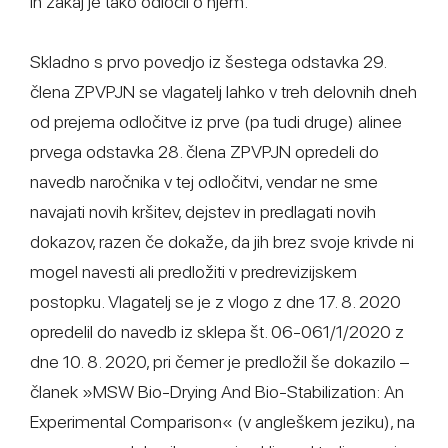
in zakaj je tako odločil o njem.
Skladno s prvo povedjo iz šestega odstavka 29.
člena ZPVPJN se vlagatelj lahko v treh delovnih dneh
od prejema odločitve iz prve (pa tudi druge) alinee
prvega odstavka 28. člena ZPVPJN opredeli do
navedb naročnika v tej odločitvi, vendar ne sme
navajati novih kršitev, dejstev in predlagati novih
dokazov, razen če dokaže, da jih brez svoje krivde ni
mogel navesti ali predložiti v predrevizijskem
postopku. Vlagatelj se je z vlogo z dne 17. 8. 2020
opredelil do navedb iz sklepa št. 06-061/1/2020 z
dne 10. 8. 2020, pri čemer je predložil še dokazilo –
članek »MSW Bio-Drying And Bio-Stabilization: An
Experimental Comparison« (v angleškem jeziku), na