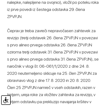
nalepke, nalepljene na ovojnici), vložil po poteku roka
iz prve povedi iz šestega odstavka 29. člena
ZPVPJN.
Čeprav je treba zavreči nepravočasen zahtevek za
revizijo (tretji odstavek 26. člena ZPVPJN v povezavi
s prvo alineo prvega odstavka 26. člena ZPVPJN
oziroma tretji odstavek 31. člena ZPVPJN v povezavi
s prvo alineo prvega odstavka 31. člena ZPVPJN), se
naročnik v vlogi št. 06-061/1/2020 z dne 24. 8.
2020 neutemeljeno sklicuje na 25. člen ZPVPJN za
obravnavo vlog z dne 17. 8. 2020 in 20. 8. 2020.
Člen 25 ZPVPJN namreč v vseh odstavkih, razen v
tretjem, ureja roke za vložitev zahtevka za revizijo, v
tretjem odstavku pa prekluzijo navajanja kršitev v