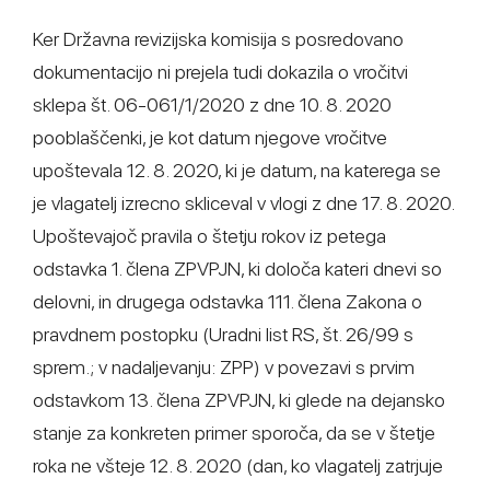
Ker Državna revizijska komisija s posredovano
dokumentacijo ni prejela tudi dokazila o vročitvi
sklepa št. 06-061/1/2020 z dne 10. 8. 2020
pooblaščenki, je kot datum njegove vročitve
upoštevala 12. 8. 2020, ki je datum, na katerega se
je vlagatelj izrecno skliceval v vlogi z dne 17. 8. 2020.
Upoštevajoč pravila o štetju rokov iz petega
odstavka 1. člena ZPVPJN, ki določa kateri dnevi so
delovni, in drugega odstavka 111. člena Zakona o
pravdnem postopku (Uradni list RS, št. 26/99 s
sprem.; v nadaljevanju: ZPP) v povezavi s prvim
odstavkom 13. člena ZPVPJN, ki glede na dejansko
stanje za konkreten primer sporoča, da se v štetje
roka ne všteje 12. 8. 2020 (dan, ko vlagatelj zatrjuje