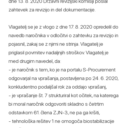
dne 13. 8. 2020 Državni revizijski komisiji poslal
zahtevek za revizijo in del dokumentacije.
Vlagatelj se je z vlogo z dne 17. 8. 2020 opredelil do
navedb naročnika v odločitvi o zahtevku za revizijo in
pojasnil, zakaj se z njimi ne strinja. Vlagatelj je
priglasil povrnitev nadaljnjih stroškov. Vlagatelj je
med drugim navedel, da:
- je naročnik s tem, ko je na portalu S-Procurement
odgovarjal na vprašanja, postavljena po 24. 6. 2020,
konkludentno podaljšal rok za oddajo vprašanj,
- je vprašanje št. 7 strukturiral kot očitek, na katerega
bi moral naročnik odgovoriti skladno s četrtim
odstavkom 61. člena ZJN-3, ne pa ga kršiti,
- tehnološka rešitev 1 ne omogoča biostabilizacije