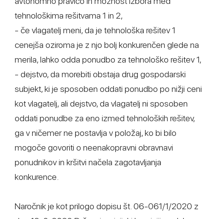
avtonomno pravico in možnost izbora med
tehnološkima rešitvama 1 in 2,
- če vlagatelj meni, da je tehnološka rešitev 1
cenejša oziroma je z njo bolj konkurenčen glede na
merila, lahko odda ponudbo za tehnološko rešitev 1,
- dejstvo, da morebiti obstaja drug gospodarski
subjekt, ki je sposoben oddati ponudbo po nižji ceni
kot vlagatelj, ali dejstvo, da vlagatelj ni sposoben
oddati ponudbe za eno izmed tehnoloških rešitev,
ga v ničemer ne postavlja v položaj, ko bi bilo
mogoče govoriti o neenakopravni obravnavi
ponudnikov in kršitvi načela zagotavljanja
konkurence.
Naročnik je kot prilogo dopisu št. 06-061/1/2020 z