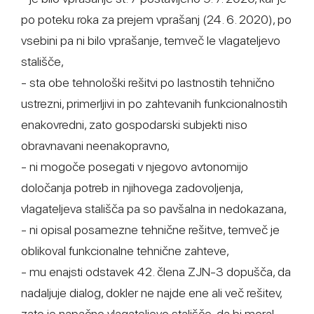
po poteku roka za prejem vprašanj (24. 6. 2020), po
vsebini pa ni bilo vprašanje, temveč le vlagateljevo
stališče,
- sta obe tehnološki rešitvi po lastnostih tehnično
ustrezni, primerljivi in po zahtevanih funkcionalnostih
enakovredni, zato gospodarski subjekti niso
obravnavani neenakopravno,
- ni mogoče posegati v njegovo avtonomijo
določanja potreb in njihovega zadovoljenja,
vlagateljeva stališča pa so pavšalna in nedokazana,
- ni opisal posamezne tehnične rešitve, temveč je
oblikoval funkcionalne tehnične zahteve,
- mu enajsti odstavek 42. člena ZJN-3 dopušča, da
nadaljuje dialog, dokler ne najde ene ali več rešitev,
zato je napačno vlagateljevo stališče, da bi moral