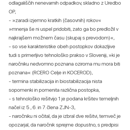
odlagališčih nenevarnih odpadkov, skladno z Uredbo
OP,
- »zaradi izjemno kratkih (časovnih) rokov«
»mnenja še ni uspel pridobiti, zato ga bo predložil v
najkrajšem možnem času (skupaj s prevodom)«,
- so vse karakteristike obeh postopkov dokazljive
tudi s primerljivo tehnološko prakso v Sloveniji, »ki je
naročniku nedvomno poznana oziroma mu mora biti
poznana« (RCERO Celje in KOCEROD),
- termina stabilizacija in biostabilizacija nista
sopomenki in pomenita različna postopka,
- s tehnološko rešitvijo 1 je podana kršitev temeljnih
načel iz 5., 6. in 7. člena ZJN-3,
- naročniku ni očital, da je izbral dve rešitvi, temveč je
opozarjal, da naročnik sprejme dopustno, s predpisi