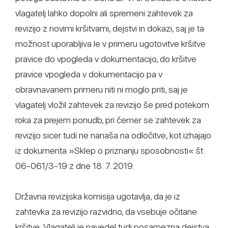
vlagatelj lahko dopolni ali spremeni zahtevek za
revizijo z novimi kršitvami, dejstvi in dokazi, saj je ta
možnost uporabljiva le v primeru ugotovitve kršitve
pravice do vpogleda v dokumentacijo, do kršitve
pravice vpogleda v dokumentacijo pa v
obravnavanem primeru niti ni moglo priti, saj je
vlagatelj vložil zahtevek za revizijo še pred potekom
roka za prejem ponudb, pri čemer se zahtevek za
revizijo sicer tudi ne nanaša na odločitve, kot izhajajo
iz dokumenta »Sklep o priznanju sposobnosti« št.
06-061/3-19 z dne 18. 7. 2019.
Državna revizijska komisija ugotavlja, da je iz
zahtevka za revizijo razvidno, da vsebuje očitane
kršitve. Vlagatelj je navedel tudi posamezna dejstva,