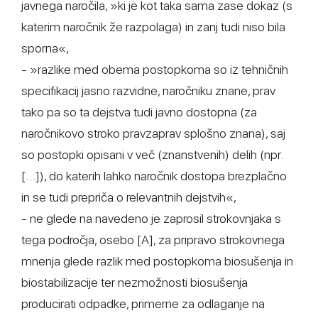
javnega naročila, »ki je kot taka sama zase dokaz (s
katerim naročnik že razpolaga) in zanj tudi niso bila
sporna«,
- »razlike med obema postopkoma so iz tehničnih
specifikacij jasno razvidne, naročniku znane, prav
tako pa so ta dejstva tudi javno dostopna (za
naročnikovo stroko pravzaprav splošno znana), saj
so postopki opisani v več (znanstvenih) delih (npr.
[…]), do katerih lahko naročnik dostopa brezplačno
in se tudi prepriča o relevantnih dejstvih«,
- ne glede na navedeno je zaprosil strokovnjaka s
tega področja, osebo [A], za pripravo strokovnega
mnenja glede razlik med postopkoma biosušenja in
biostabilizacije ter nezmožnosti biosušenja
producirati odpadke, primerne za odlaganje na