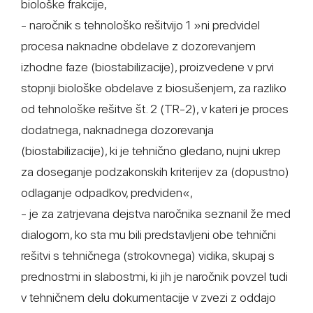
biološke frakcije,
- naročnik s tehnološko rešitvijo 1 »ni predvidel
procesa naknadne obdelave z dozorevanjem
izhodne faze (biostabilizacije), proizvedene v prvi
stopnji biološke obdelave z biosušenjem, za razliko
od tehnološke rešitve št. 2 (TR-2), v kateri je proces
dodatnega, naknadnega dozorevanja
(biostabilizacije), ki je tehnično gledano, nujni ukrep
za doseganje podzakonskih kriterijev za (dopustno)
odlaganje odpadkov, predviden«,
- je za zatrjevana dejstva naročnika seznanil že med
dialogom, ko sta mu bili predstavljeni obe tehnični
rešitvi s tehničnega (strokovnega) vidika, skupaj s
prednostmi in slabostmi, ki jih je naročnik povzel tudi
v tehničnem delu dokumentacije v zvezi z oddajo