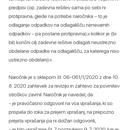
predpisi (op. zadevna rešitev sama po sebi ni
protipravna, glede na potrebe naročnika – to je
odlaganje odpadkov na odlagališču nenevarnih
odpadkov – pa postane protipravna),v kolikor je (bi
bil) končni cilj zadevne rešitve odlagati neustrezno
obdelane odpadke na odlagališču, za katerega niso
ustrezno obdelani)«.
Naročnik je s sklepom št. 06-061/1/2020 z dne 10.
8. 2020 zahtevek za revizijo in zahtevo za povrnitev
stroškov zavrnil. Naročnik je navedel, da:
- je pravočasno odgovoril na vsa vprašanja, ki so
prispela do roka za prejem vprašanj, na prepozno
prejeta vprašanja pa ni dolžan odgovoriti,
- je bilo vprašanje št. 7 postavljeno 9. 7. 2020, kar je