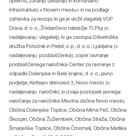
opremo, zunanjo ureditvijo in komunalno
infrastrukturo, v Novem mestu« in na podlagi
zahtevka za revizijo, ki ga je vložil vlagatelj VGP
Drava, d. o. o., Žnidaričevo nabrežje 11, Ptuj (v
nadaljevanju: vlagatelj), ki ga zastopa Odvetniška
družba Potočnik in Prebil, o. p., d. o. o., Ljubljana (v
nadaljevanju: pooblaščenka), zoper ravnanje
pooblaščenega naročnika Center za ravnanje z
odpadki Dolenjske in Bele krajine, d. o. o., javno
podjetje, Kettejev drevored 3, Novo mesto (v
nadaljevanju: naročnik), ki izvaja postopek javnega
naročanja za naročnike Mestna občina Novo mesto,
Občina Dolenjske Toplice, Občina Mirna Peč, Občina
Škocjan, Občina Žužemberk, Občina Straža, Občina
Šmarješke Toplice, Občina Črnomelj, Občina Metlika