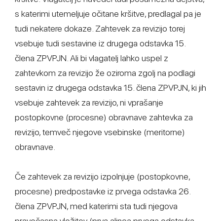
s katerimi utemeljuje očitane kršitve, predlagal pa je
tudi nekatere dokaze. Zahtevek za revizijo torej
vsebuje tudi sestavine iz drugega odstavka 15.
člena ZPVPJN. Ali bi vlagatelj lahko uspel z
zahtevkom za revizijo že oziroma zgolj na podlagi
sestavin iz drugega odstavka 15. člena ZPVPJN, ki jih
vsebuje zahtevek za revizijo, ni vprašanje
postopkovne (procesne) obravnave zahtevka za
revizijo, temveč njegove vsebinske (meritorne)
obravnave.
Če zahtevek za revizijo izpolnjuje (postopkovne,
procesne) predpostavke iz prvega odstavka 26.
člena ZPVPJN, med katerimi sta tudi njegova
pravočasna vložitev (prva alinea prvega odstavka