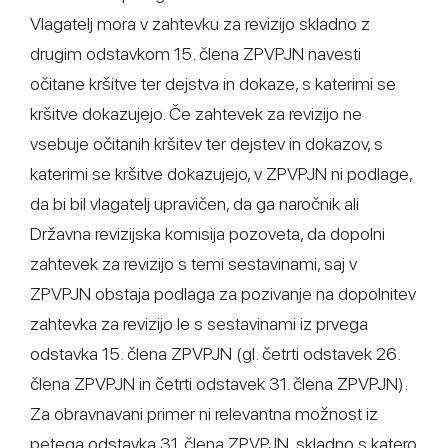
Vlagatelj mora v zahtevku za revizijo skladno z
drugim odstavkom 15. člena ZPVPJN navesti
očitane kršitve ter dejstva in dokaze, s katerimi se
kršitve dokazujejo. Če zahtevek za revizijo ne
vsebuje očitanih kršitev ter dejstev in dokazov, s
katerimi se kršitve dokazujejo, v ZPVPJN ni podlage,
da bi bil vlagatelj upravičen, da ga naročnik ali
Državna revizijska komisija pozoveta, da dopolni
zahtevek za revizijo s temi sestavinami, saj v
ZPVPJN obstaja podlaga za pozivanje na dopolnitev
zahtevka za revizijo le s sestavinami iz prvega
odstavka 15. člena ZPVPJN (gl. četrti odstavek 26.
člena ZPVPJN in četrti odstavek 31. člena ZPVPJN).
Za obravnavani primer ni relevantna možnost iz
petega odstavka 31. člena ZPVPJN, skladno s katero