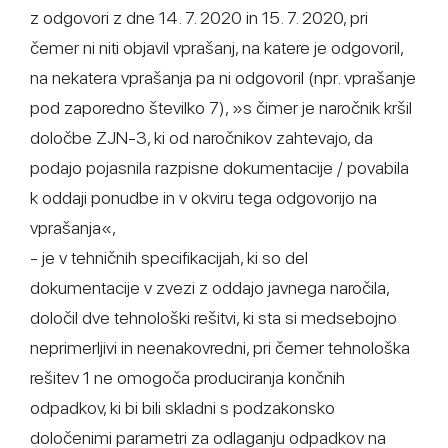
z odgovori z dne 14. 7. 2020 in 15. 7. 2020, pri
čemer ni niti objavil vprašanj, na katere je odgovoril,
na nekatera vprašanja pa ni odgovoril (npr. vprašanje
pod zaporedno številko 7), »s čimer je naročnik kršil
določbe ZJN-3, ki od naročnikov zahtevajo, da
podajo pojasnila razpisne dokumentacije / povabila
k oddaji ponudbe in v okviru tega odgovorijo na
vprašanja«,
- je v tehničnih specifikacijah, ki so del
dokumentacije v zvezi z oddajo javnega naročila,
določil dve tehnološki rešitvi, ki sta si medsebojno
neprimerljivi in neenakovredni, pri čemer tehnološka
rešitev 1 ne omogoča produciranja končnih
odpadkov, ki bi bili skladni s podzakonsko
določenimi parametri za odlaganju odpadkov na