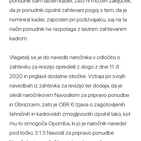
ponudnik sam lasten kader, zato ni možen zaključek,
da je ponudnik izpolnil zahtevani pogoj s tem, da je
nominiral kader, zaposlen pri podizvajalcu, saj na ta
način ponudnik ne razpolaga z lastnim zahtevanim
kadrom.
Vlagatelj se je do navedb naročnika v odločitvi o
zahtevku za revizijo opredelil z vlogo z dne 11. 8.
2020 in priglasil dodatne stroške. Vztraja pri svojih
navedbah iz zahtevka za revizijo ter dodaja, da je
sledil naročnikovim Navodilom za pripravo ponudbe
in Obrazcem, zato je OBR 6 Izjava o zagotovljenih
tehničnih in kadrovskih zmogljivostih izpolnil tako, kot
mu to omogoča Opomba, ki jo je naročnik navedel
pod točko 3.1.3 Navodil za pripravo ponudbe.