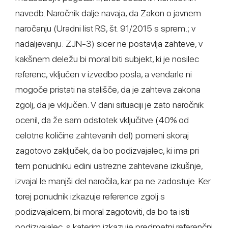
navedb. Naročnik dalje navaja, da Zakon o javnem
naročanju (Uradni list RS, št. 91/2015 s sprem.; v
nadaljevanju: ZJN-3) sicer ne postavlja zahteve, v
kakšnem deležu bi moral biti subjekt, ki je nosilec
referenc, vključen v izvedbo posla, a vendarle ni
mogoče pristati na stališče, da je zahteva zakona
zgolj, da je vključen. V dani situaciji je zato naročnik
ocenil, da že sam odstotek vključitve (40% od
celotne količine zahtevanih del) pomeni skoraj
zagotovo zaključek, da bo podizvajalec, ki ima pri
tem ponudniku edini ustrezne zahtevane izkušnje,
izvajal le manjši del naročila, kar pa ne zadostuje. Ker
torej ponudnik izkazuje reference zgolj s
podizvajalcem, bi moral zagotoviti, da bo ta isti
podizvajalec, s katerim izkazuje predmetni referenčni