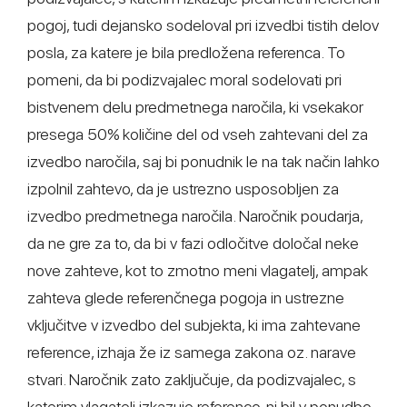
pogoj, tudi dejansko sodeloval pri izvedbi tistih delov
posla, za katere je bila predložena referenca. To
pomeni, da bi podizvajalec moral sodelovati pri
bistvenem delu predmetnega naročila, ki vsekakor
presega 50% količine del od vseh zahtevani del za
izvedbo naročila, saj bi ponudnik le na tak način lahko
izpolnil zahtevo, da je ustrezno usposobljen za
izvedbo predmetnega naročila. Naročnik poudarja,
da ne gre za to, da bi v fazi odločitve določal neke
nove zahteve, kot to zmotno meni vlagatelj, ampak
zahteva glede referenčnega pogoja in ustrezne
vključitve v izvedbo del subjekta, ki ima zahtevane
reference, izhaja že iz samega zakona oz. narave
stvari. Naročnik zato zaključuje, da podizvajalec, s
katerim vlagatelj izkazuje referenco, ni bil v ponudbo