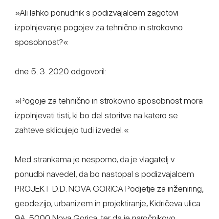
»Ali lahko ponudnik s podizvajalcem zagotovi
izpolnjevanje pogojev za tehnično in strokovno
sposobnost?«
dne 5. 3. 2020 odgovoril:
»Pogoje za tehnično in strokovno sposobnost mora
izpolnjevati tisti, ki bo del storitve na katero se
zahteve sklicujejo tudi izvedel.«
Med strankama je nesporno, da je vlagatelj v
ponudbi navedel, da bo nastopal s podizvajalcem
PROJEKT D.D. NOVA GORICA Podjetje za inženiring,
geodezijo, urbanizem in projektiranje, Kidričeva ulica
9A, 5000 Nova Gorica, ter da je naročnikovo