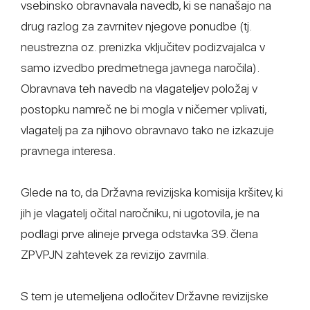
vsebinsko obravnavala navedb, ki se nanašajo na
drug razlog za zavrnitev njegove ponudbe (tj.
neustrezna oz. prenizka vključitev podizvajalca v
samo izvedbo predmetnega javnega naročila).
Obravnava teh navedb na vlagateljev položaj v
postopku namreč ne bi mogla v ničemer vplivati,
vlagatelj pa za njihovo obravnavo tako ne izkazuje
pravnega interesa.
Glede na to, da Državna revizijska komisija kršitev, ki
jih je vlagatelj očital naročniku, ni ugotovila, je na
podlagi prve alineje prvega odstavka 39. člena
ZPVPJN zahtevek za revizijo zavrnila.
S tem je utemeljena odločitev Državne revizijske