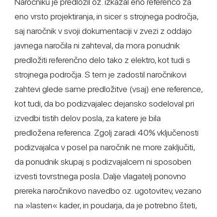
Naročniku je predložil oz. izkazal eno referenco za
eno vrsto projektiranja, in sicer s strojnega področja,
saj naročnik v svoji dokumentaciji v zvezi z oddajo
javnega naročila ni zahteval, da mora ponudnik
predložiti referenčno delo tako z elektro, kot tudi s
strojnega področja. S tem je zadostil naročnikovi
zahtevi glede same predložitve (vsaj) ene reference,
kot tudi, da bo podizvajalec dejansko sodeloval pri
izvedbi tistih delov posla, za katere je bila
predložena referenca. Zgolj zaradi 40% vključenosti
podizvajalca v posel pa naročnik ne more zaključiti,
da ponudnik skupaj s podizvajalcem ni sposoben
izvesti tovrstnega posla. Dalje vlagatelj ponovno
prereka naročnikovo navedbo oz. ugotovitev, vezano
na »lasten« kader, in poudarja, da je potrebno šteti,