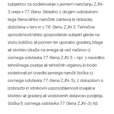
subjektov za sodelovanje v javnem naročanju ZJN-
3 ureja v 77. členu. Skladno z drugim odstavkom
tega člena lahko naročnik zahteva le dokazila,
določena v tem in v 78. členu ZJN 3. Tehnične
sposobnosti lahko gospodarski subjekt glede na
vrsto, količino ali pomen ter uporabo gradenj, blaga
ali storitev izkaže na enega ali več načinov iz
osmega odstavka 77. člena ZJN 3 – npr. z navedbo
tehničnega osebja ali tehničnih organov, ki bodo
sodelovali pri izvedbi javnega naročil (točka c)
osmega odstavka 77. člena ZJN-3), z dokazilom o
izobrazbi in strokovni usposobljenosti izvajalca
storitev ali gradenj ali vodstvenih delavcev podjetja
(točka f) osmega odstavka 77. člena ZJN-3) itd.