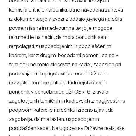
odstavka 81. člena ZJN-3. Državna revizijska
komisija pritrjuje naročniku, da je navedena zahteva
iz dokumentacije v zvezi z oddajo javnega naročila
povsem jasna in nedvoumna ter jo je mogoče
razumeti le na način, da mora ponudnik sam
razpolagati z usposobljenim in pooblaščenim
kadrom, kar z drugimi besedami pomeni, da se v
tem delu ne more sklicevati na kader, zaposlen pri
podizvajalcu. Tej ugotoviti po oceni Državne
revizijske komisije pritrjuje tudi dejstvo, da je
ponudnik v ponudbi predložil OBR-6 Izjava o
zagotovljenih tehničnih in kadrovskih zmogljivostih, s
podpisom katere je naročniku izrecno izjavil, da
zagotavlja, da ima lasten, usposobljen in
pooblaščen kader. Na ugotovitev Državne revizijske