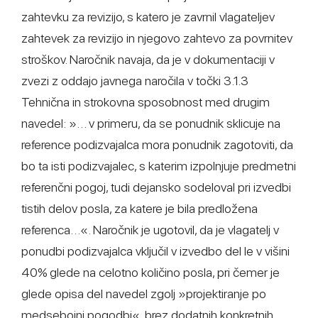
zahtevku za revizijo, s katero je zavrnil vlagateljev
zahtevek za revizijo in njegovo zahtevo za povrnitev
stroškov. Naročnik navaja, da je v dokumentaciji v
zvezi z oddajo javnega naročila v točki 3.1.3
Tehnična in strokovna sposobnost med drugim
navedel: »… v primeru, da se ponudnik sklicuje na
reference podizvajalca mora ponudnik zagotoviti, da
bo ta isti podizvajalec, s katerim izpolnjuje predmetni
referenčni pogoj, tudi dejansko sodeloval pri izvedbi
tistih delov posla, za katere je bila predložena
referenca…«. Naročnik je ugotovil, da je vlagatelj v
ponudbi podizvajalca vključil v izvedbo del le v višini
40% glede na celotno količino posla, pri čemer je
glede opisa del navedel zgolj »projektiranje po
medsebojni pogodbi«, brez dodatnih konkretnih