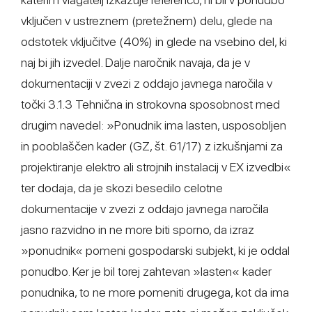
vključen v ustreznem (pretežnem) delu, glede na
odstotek vključitve (40%) in glede na vsebino del, ki
naj bi jih izvedel. Dalje naročnik navaja, da je v
dokumentaciji v zvezi z oddajo javnega naročila v
točki 3.1.3 Tehnična in strokovna sposobnost med
drugim navedel: »Ponudnik ima lasten, usposobljen
in pooblaščen kader (GZ, št. 61/17) z izkušnjami za
projektiranje elektro ali strojnih instalacij v EX izvedbi«
ter dodaja, da je skozi besedilo celotne
dokumentacije v zvezi z oddajo javnega naročila
jasno razvidno in ne more biti sporno, da izraz
»ponudnik« pomeni gospodarski subjekt, ki je oddal
ponudbo. Ker je bil torej zahtevan »lasten« kader
ponudnika, to ne more pomeniti drugega, kot da ima