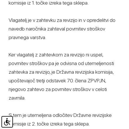
komisije iz 1. točke izreka tega sklepa.
Vlagatelj je v zahtevku za revizijo in v opredelitvi do
navedb naročnika zahteval povrnitev stroškov
pravnega varstva.
Ker vlagatelj z zahtevkom za revizijo ni uspel,
povrnitev stroškov pa je odvisna od utemeljenosti
zahtevka za revizijo, je Državna revizijska komisija,
upoštevajoč tretji odstavek 70. člena ZPVPJN,
njegovo zahtevo za povrnitev stroškov v celoti
zavrnila.
S tem je utemeljena odločitev Državne revizijske
komisije iz 2. točke izreka tega sklepa.