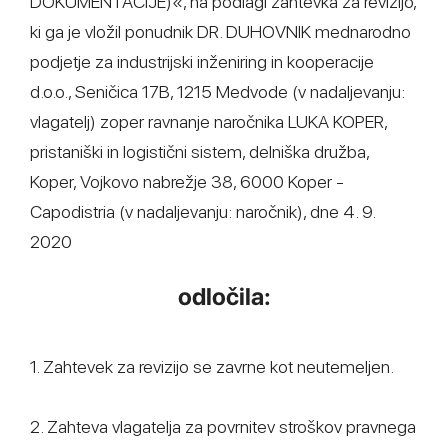
DOKUMENTACIJE)«, na podlagi zahtevka za revizijo,
ki ga je vložil ponudnik DR. DUHOVNIK mednarodno
podjetje za industrijski inženiring in kooperacije
d.o.o., Seničica 17B, 1215 Medvode (v nadaljevanju:
vlagatelj) zoper ravnanje naročnika LUKA KOPER,
pristaniški in logistični sistem, delniška družba,
Koper, Vojkovo nabrežje 38, 6000 Koper -
Capodistria (v nadaljevanju: naročnik), dne 4. 9.
2020
odločila:
1. Zahtevek za revizijo se zavrne kot neutemeljen.
2. Zahteva vlagatelja za povrnitev stroškov pravnega