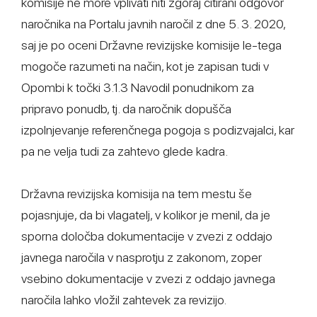
komisije ne more vplivati niti zgoraj citirani odgovor
naročnika na Portalu javnih naročil z dne 5. 3. 2020,
saj je po oceni Državne revizijske komisije le-tega
mogoče razumeti na način, kot je zapisan tudi v
Opombi k točki 3.1.3 Navodil ponudnikom za
pripravo ponudb, tj. da naročnik dopušča
izpolnjevanje referenčnega pogoja s podizvajalci, kar
pa ne velja tudi za zahtevo glede kadra.
Državna revizijska komisija na tem mestu še
pojasnjuje, da bi vlagatelj, v kolikor je menil, da je
sporna določba dokumentacije v zvezi z oddajo
javnega naročila v nasprotju z zakonom, zoper
vsebino dokumentacije v zvezi z oddajo javnega
naročila lahko vložil zahtevek za revizijo.