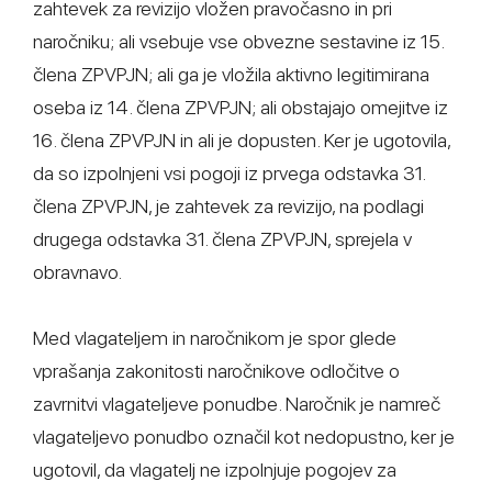
zahtevek za revizijo vložen pravočasno in pri
naročniku; ali vsebuje vse obvezne sestavine iz 15.
člena ZPVPJN; ali ga je vložila aktivno legitimirana
oseba iz 14. člena ZPVPJN; ali obstajajo omejitve iz
16. člena ZPVPJN in ali je dopusten. Ker je ugotovila,
da so izpolnjeni vsi pogoji iz prvega odstavka 31.
člena ZPVPJN, je zahtevek za revizijo, na podlagi
drugega odstavka 31. člena ZPVPJN, sprejela v
obravnavo.
Med vlagateljem in naročnikom je spor glede
vprašanja zakonitosti naročnikove odločitve o
zavrnitvi vlagateljeve ponudbe. Naročnik je namreč
vlagateljevo ponudbo označil kot nedopustno, ker je
ugotovil, da vlagatelj ne izpolnjuje pogojev za