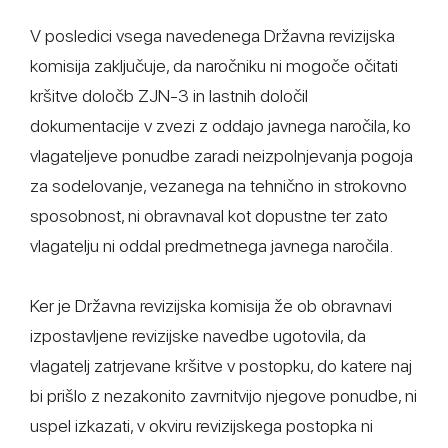
V posledici vsega navedenega Državna revizijska
komisija zaključuje, da naročniku ni mogoče očitati
kršitve določb ZJN-3 in lastnih določil
dokumentacije v zvezi z oddajo javnega naročila, ko
vlagateljeve ponudbe zaradi neizpolnjevanja pogoja
za sodelovanje, vezanega na tehnično in strokovno
sposobnost, ni obravnaval kot dopustne ter zato
vlagatelju ni oddal predmetnega javnega naročila.
Ker je Državna revizijska komisija že ob obravnavi
izpostavljene revizijske navedbe ugotovila, da
vlagatelj zatrjevane kršitve v postopku, do katere naj
bi prišlo z nezakonito zavrnitvijo njegove ponudbe, ni
uspel izkazati, v okviru revizijskega postopka ni