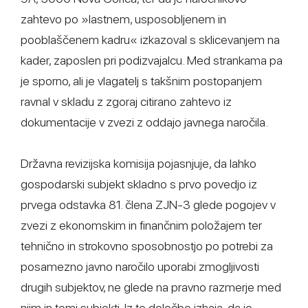
zahtevo po »lastnem, usposobljenem in
pooblaščenem kadru« izkazoval s sklicevanjem na
kader, zaposlen pri podizvajalcu. Med strankama pa
je sporno, ali je vlagatelj s takšnim postopanjem
ravnal v skladu z zgoraj citirano zahtevo iz
dokumentacije v zvezi z oddajo javnega naročila.
Državna revizijska komisija pojasnjuje, da lahko
gospodarski subjekt skladno s prvo povedjo iz
prvega odstavka 81. člena ZJN-3 glede pogojev v
zvezi z ekonomskim in finančnim položajem ter
tehnično in strokovno sposobnostjo po potrebi za
posamezno javno naročilo uporabi zmogljivosti
drugih subjektov, ne glede na pravno razmerje med
njim in temi subjekti. Iz te določbe izhaja, da je