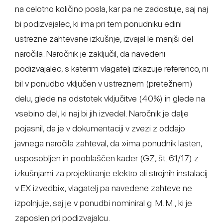
na celotno količino posla, kar pa ne zadostuje, saj naj
bi podizvajalec, ki ima pri tem ponudniku edini
ustrezne zahtevane izkušnje, izvajal le manjši del
naročila. Naročnik je zaključil, da navedeni
podizvajalec, s katerim vlagatelj izkazuje referenco, ni
bil v ponudbo vključen v ustreznem (pretežnem)
delu, glede na odstotek vključitve (40%) in glede na
vsebino del, ki naj bi jih izvedel. Naročnik je dalje
pojasnil, da je v dokumentaciji v zvezi z oddajo
javnega naročila zahteval, da »ima ponudnik lasten,
usposobljen in pooblaščen kader (GZ, št. 61/17) z
izkušnjami za projektiranje elektro ali strojnih instalacij
v EX izvedbi«, vlagatelj pa navedene zahteve ne
izpolnjuje, saj je v ponudbi nominiral g. M. M., ki je
zaposlen pri podizvajalcu.