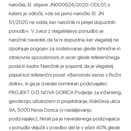
naročila, št. objave JN000924/2020-ODL01, s
katero je odločil, »da se javno naročilo št. JN
51/2020 ne odda, ker naročnik ni prejel dopustnih
ponudb«. V zvezi z vlagateljevo ponudbo je
naročnik navedel, da ta ni dopustna, ker vlagatelj ne
izpolnjuje pogojev za sodelovanje glede tehnične in
strokovne sposobnosti, in sicer glede referenčnega
posla in kadra. Naročnik je pojasnil, da je vlagatelj
prijavil kot referenčni posel »Bencinski servis v Rožni
dolini«, ki ga je izvedel nominiran podizvajalec
PROJEKT D.D. NOVA GORICA Podjetje za inženiring,
geodezijo, urbanizem in projektiranje, Kidričeva ulica
9A, 5000 Nova Gorica (v nadaljevanju:
podizvajalec), hkrati pa je navedenega podizvajalca
v ponudbi vključil v izvedbo del le v višini 40% glede