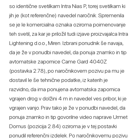
so identične svetilkam Intra Nias P, torej svetilkam ki
jih je (kot referenčne) navedel naročnik. Spremenila
se je le komercialna oznaka oziroma poimenovanje
teh svetil, za kar je priložil tudi izjave proizvajalca Intra
Lightening d.o.o., Miren. Izbrani ponudnik še navaja,
da je že v ponudbi navedel, da ponuja znamko in tip
avtomatske zapornice Came Gard 4040Z
(postavka 2.78), po naročnikovem pozivu pa mu je
dostavil le še tehnične podatke, iz katerih je
razvidno, da ima ponujena avtomatska zapornica
vgrajen drog v dolžini 4 m in navedel ves pribor, ki je
vgrajen vanjo. Prav tako je že v ponudbi navedel, da
ponuja znamko in tip govorilne video naprave Urmet
Domus (pozicija 2.84) oziroma je v tej postavki
ponudil referenčni izdelek. Po naročnikovemu pozivu