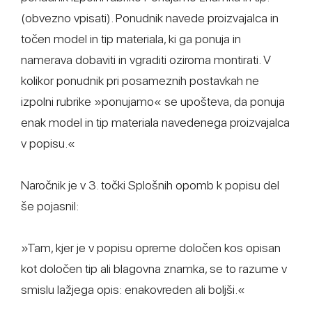
(obvezno vpisati). Ponudnik navede proizvajalca in
točen model in tip materiala, ki ga ponuja in
namerava dobaviti in vgraditi oziroma montirati. V
kolikor ponudnik pri posameznih postavkah ne
izpolni rubrike »ponujamo« se upošteva, da ponuja
enak model in tip materiala navedenega proizvajalca
v popisu.«
Naročnik je v 3. točki Splošnih opomb k popisu del
še pojasnil:
»Tam, kjer je v popisu opreme določen kos opisan
kot določen tip ali blagovna znamka, se to razume v
smislu lažjega opis: enakovreden ali boljši.«