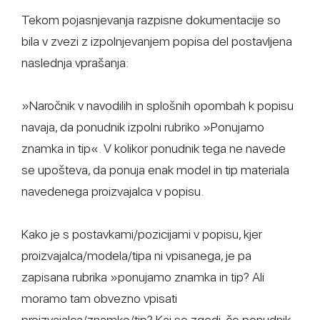
Tekom pojasnjevanja razpisne dokumentacije so
bila v zvezi z izpolnjevanjem popisa del postavljena
naslednja vprašanja:
»Naročnik v navodilih in splošnih opombah k popisu
navaja, da ponudnik izpolni rubriko »Ponujamo
znamka in tip«. V kolikor ponudnik tega ne navede
se upošteva, da ponuja enak model in tip materiala
navedenega proizvajalca v popisu.
Kako je s postavkami/pozicijami v popisu, kjer
proizvajalca/modela/tipa ni vpisanega, je pa
zapisana rubrika »ponujamo znamka in tip? Ali
moramo tam obvezno vpisati
proizvajalca/znamko/tip? Kaj se zgodi, če ponudnik