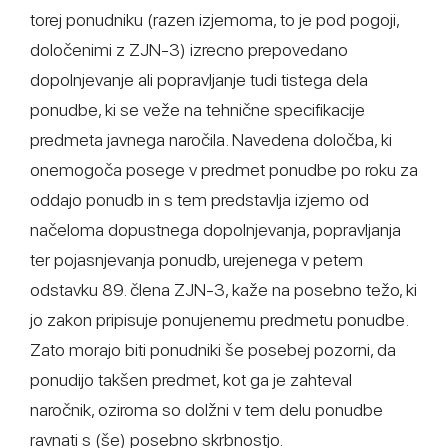
torej ponudniku (razen izjemoma, to je pod pogoji,
določenimi z ZJN-3) izrecno prepovedano
dopolnjevanje ali popravljanje tudi tistega dela
ponudbe, ki se veže na tehnične specifikacije
predmeta javnega naročila. Navedena določba, ki
onemogoča posege v predmet ponudbe po roku za
oddajo ponudb in s tem predstavlja izjemo od
načeloma dopustnega dopolnjevanja, popravljanja
ter pojasnjevanja ponudb, urejenega v petem
odstavku 89. člena ZJN-3, kaže na posebno težo, ki
jo zakon pripisuje ponujenemu predmetu ponudbe.
Zato morajo biti ponudniki še posebej pozorni, da
ponudijo takšen predmet, kot ga je zahteval
naročnik, oziroma so dolžni v tem delu ponudbe
ravnati s (še) posebno skrbnostjo.