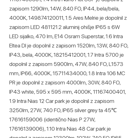
zapisom 1290lm, 14W, 840 FO, IP44, bela/bela,
4000K, 149874120011, 1.5 Ares Melrie je dopolnil z
zapisom LED 481121.2 aluminij ohišje IP65 s 6W
LED sijalko, 470 lm, E14 Osram Superstar, 1.6 Intra
Eltea DI je dopolnil z zapisom 1520lm, 13W, 840 FO,
IP43, bela, 4000K, 18215412001, 1.7 Intra 5700 je
dopolnil z zapisom 5900lm, 47W, 840 FO, L1573
mm, IP66, 4000K, 15711434000, 1.8 Intra 106 MC
PR je dopolnil z zapisom 4000lm, 30W, 840 FO,
IP43 white, 595 x 595 mm, 4000K, 11167400401,
1.9 Intra Nias 12 Car park je dopolnil z zapisom
3250lm, 27W, 740 FO, IP65 silver grey ta 45℃
17616159006 (identično Nias P 27W,
17616139006), 1.10 Intra Nias 48 Car park je
dopolnil z zapisom 12300lm, 102W, 740 FO IP65