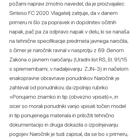
požarni napravi zmotno navedel, da je proizvajalec
Sinteso FC 2020. Vlagatelj zatrjuje, da v danem
primeru ni šlo za popravek in dopolnitev očitnih
napak, pač pa za odpravo napak v delu, ki se nanaša
na tehnične specifikacije predmeta javnega naročila,
s čimer je naročnik ravnal v nasprotju z 89. členom
Zakona o javnem naročanju (Uradni list RS, št. 91/15
s spremembami; v nadaljevanju: ZJN-3) in načelom
enakopravne obravnave ponudnikov. Naročnik je
zahteval od ponudnikov, da izpolnijo rubriko
»Ponujamo znamko in tip (obvezno vpisati)«, in
sicer so morali ponudniki vanjo vpisati točen model
in tip ponujenega materiala in priložiti tehnično
dokumentacijo in druga dokazila o izpolnjevanju
pogojev. Naročnik je tudi zapisal, da se bo v primeru,