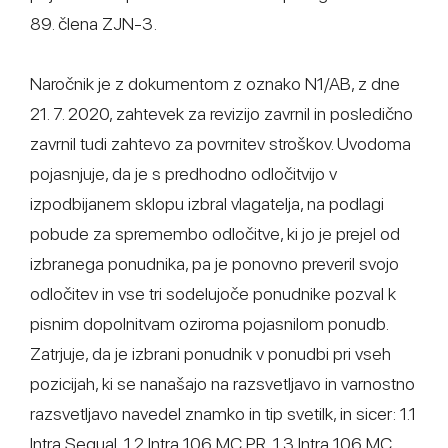
89. člena ZJN-3.
Naročnik je z dokumentom z oznako N1/AB, z dne
21. 7. 2020, zahtevek za revizijo zavrnil in posledično
zavrnil tudi zahtevo za povrnitev stroškov. Uvodoma
pojasnjuje, da je s predhodno odločitvijo v
izpodbijanem sklopu izbral vlagatelja, na podlagi
pobude za spremembo odločitve, ki jo je prejel od
izbranega ponudnika, pa je ponovno preveril svojo
odločitev in vse tri sodelujoče ponudnike pozval k
pisnim dopolnitvam oziroma pojasnilom ponudb.
Zatrjuje, da je izbrani ponudnik v ponudbi pri vseh
pozicijah, ki se nanašajo na razsvetljavo in varnostno
razsvetljavo navedel znamko in tip svetilk, in sicer: 1.1
Intra Sequal, 1.2 Intra 106 MC PR, 1.3 Intra 106 MC