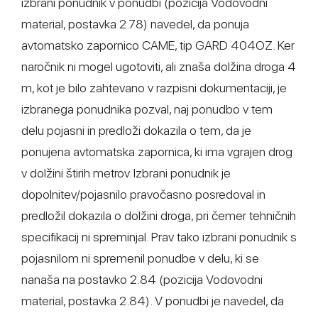
izbrani ponudnik v ponudbi (pozicija Vodovodni
material, postavka 2.78) navedel, da ponuja
avtomatsko zapornico CAME, tip GARD 404OZ. Ker
naročnik ni mogel ugotoviti, ali znaša dolžina droga 4
m, kot je bilo zahtevano v razpisni dokumentaciji, je
izbranega ponudnika pozval, naj ponudbo v tem
delu pojasni in predloži dokazila o tem, da je
ponujena avtomatska zapornica, ki ima vgrajen drog
v dolžini štirih metrov. Izbrani ponudnik je
dopolnitev/pojasnilo pravočasno posredoval in
predložil dokazila o dolžini droga, pri čemer tehničnih
specifikacij ni spreminjal. Prav tako izbrani ponudnik s
pojasnilom ni spremenil ponudbe v delu, ki se
nanaša na postavko 2.84 (pozicija Vodovodni
material, postavka 2.84). V ponudbi je navedel, da