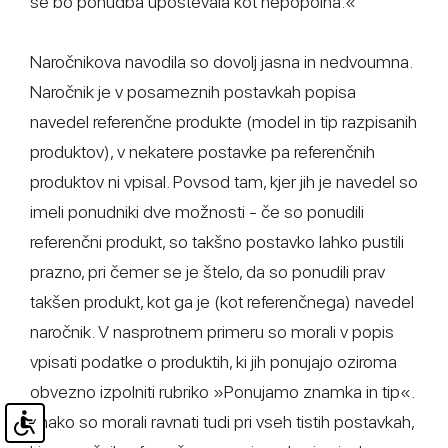
se bo ponudba upoštevala kot nepopolna.«
Naročnikova navodila so dovolj jasna in nedvoumna.
Naročnik je v posameznih postavkah popisa
navedel referenčne produkte (model in tip razpisanih
produktov), v nekatere postavke pa referenčnih
produktov ni vpisal. Povsod tam, kjer jih je navedel so
imeli ponudniki dve možnosti - če so ponudili
referenčni produkt, so takšno postavko lahko pustili
prazno, pri čemer se je štelo, da so ponudili prav
takšen produkt, kot ga je (kot referenčnega) navedel
naročnik. V nasprotnem primeru so morali v popis
vpisati podatke o produktih, ki jih ponujajo oziroma
obvezno izpolniti rubriko »Ponujamo znamka in tip«.
Enako so morali ravnati tudi pri vseh tistih postavkah,