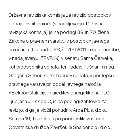
Državna revizijska komisija za revizijo postopkov
oddaje javnih naročil (v nadaljevanju: Državna
revizijska komisija) je na podlagi 39. in 70. člena
Zakona o pravnem varstvu v postopkih javnega
naročanja (Uradni list RS, št. 43/2011 in spremembe;
v nadaljevanju: ZPVPJN) v senatu Sama Červeka,
kot predsednika senata, ter Tadeje Pušnar in mag.
Gregorja Šebenika, kot članov senata, v postopku
pravnega varstva pri oddaji javnega naročila
»Elektroinštalacije in ureditev energetike na PLC
Ljubljana« - sklop C, in na podlagi zahtevka za
revizijo, ki ga je vložil ponudnik Arba Plus, d.o.o.,
Špruha 19, Trzin, ki ga po pooblastilu zastopa
Odvetniška družba Završek & Šnajder o.p., d.o.o.,