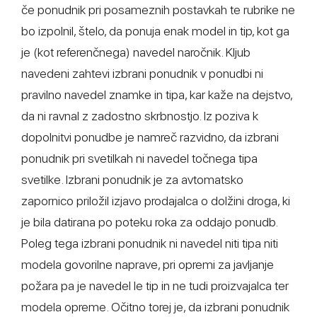
če ponudnik pri posameznih postavkah te rubrike ne
bo izpolnil, štelo, da ponuja enak model in tip, kot ga
je (kot referenčnega) navedel naročnik. Kljub
navedeni zahtevi izbrani ponudnik v ponudbi ni
pravilno navedel znamke in tipa, kar kaže na dejstvo,
da ni ravnal z zadostno skrbnostjo. Iz poziva k
dopolnitvi ponudbe je namreč razvidno, da izbrani
ponudnik pri svetilkah ni navedel točnega tipa
svetilke. Izbrani ponudnik je za avtomatsko
zapornico priložil izjavo prodajalca o dolžini droga, ki
je bila datirana po poteku roka za oddajo ponudb.
Poleg tega izbrani ponudnik ni navedel niti tipa niti
modela govorilne naprave, pri opremi za javljanje
požara pa je navedel le tip in ne tudi proizvajalca ter
modela opreme. Očitno torej je, da izbrani ponudnik