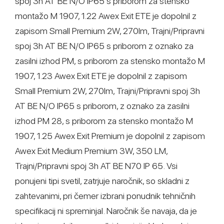
spoj 3h AT BE N/O IP65 s priborom za stensko
montažo M 1907, 1.22 Awex Exit ETE je dopolnil z
zapisom Small Premium 2W, 270lm, Trajni/Pripravni
spoj 3h AT BE N/O IP65 s priborom z oznako za
zasilni izhod PM, s priborom za stensko montažo M
1907, 1.23 Awex Exit ETE je dopolnil z zapisom
Small Premium 2W, 270lm, Trajni/Pripravni spoj 3h
AT BE N/O IP65 s priborom, z oznako za zasilni
izhod PM 28, s priborom za stensko montažo M
1907, 1.25 Awex Exit Premium je dopolnil z zapisom
Awex Exit Medium Premium 3W, 350 LM,
Trajni/Pripravni spoj 3h AT BE N70 IP 65. Vsi
ponujeni tipi svetil, zatrjuje naročnik, so skladni z
zahtevanimi, pri čemer izbrani ponudnik tehničnih
specifikacij ni spreminjal. Naročnik še navaja, da je