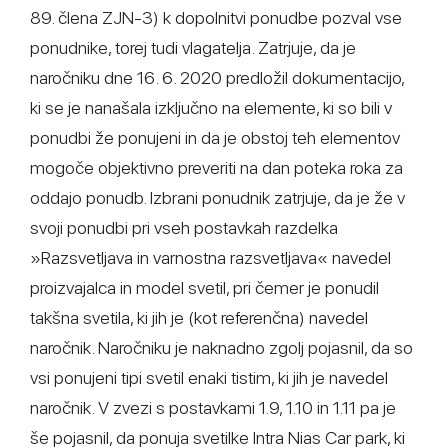
89. člena ZJN-3) k dopolnitvi ponudbe pozval vse
ponudnike, torej tudi vlagatelja. Zatrjuje, da je
naročniku dne 16. 6. 2020 predložil dokumentacijo,
ki se je nanašala izključno na elemente, ki so bili v
ponudbi že ponujeni in da je obstoj teh elementov
mogoče objektivno preveriti na dan poteka roka za
oddajo ponudb. Izbrani ponudnik zatrjuje, da je že v
svoji ponudbi pri vseh postavkah razdelka
»Razsvetljava in varnostna razsvetljava« navedel
proizvajalca in model svetil, pri čemer je ponudil
takšna svetila, ki jih je (kot referenčna) navedel
naročnik. Naročniku je naknadno zgolj pojasnil, da so
vsi ponujeni tipi svetil enaki tistim, ki jih je navedel
naročnik. V zvezi s postavkami 1.9, 1.10 in 1.11 pa je
še pojasnil, da ponuja svetilke Intra Nias Car park, ki