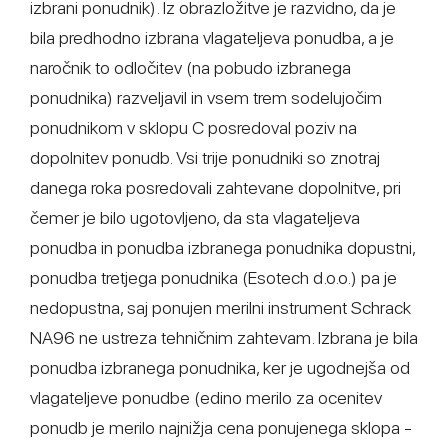
izbrani ponudnik). Iz obrazložitve je razvidno, da je
bila predhodno izbrana vlagateljeva ponudba, a je
naročnik to odločitev (na pobudo izbranega
ponudnika) razveljavil in vsem trem sodelujočim
ponudnikom v sklopu C posredoval poziv na
dopolnitev ponudb. Vsi trije ponudniki so znotraj
danega roka posredovali zahtevane dopolnitve, pri
čemer je bilo ugotovljeno, da sta vlagateljeva
ponudba in ponudba izbranega ponudnika dopustni,
ponudba tretjega ponudnika (Esotech d.o.o.) pa je
nedopustna, saj ponujen merilni instrument Schrack
NA96 ne ustreza tehničnim zahtevam. Izbrana je bila
ponudba izbranega ponudnika, ker je ugodnejša od
vlagateljeve ponudbe (edino merilo za ocenitev
ponudb je merilo najnižja cena ponujenega sklopa -