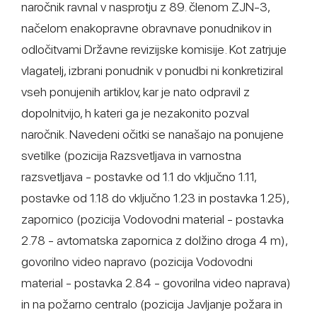
naročnik ravnal v nasprotju z 89. členom ZJN-3,
načelom enakopravne obravnave ponudnikov in
odločitvami Državne revizijske komisije. Kot zatrjuje
vlagatelj, izbrani ponudnik v ponudbi ni konkretiziral
vseh ponujenih artiklov, kar je nato odpravil z
dopolnitvijo, h kateri ga je nezakonito pozval
naročnik. Navedeni očitki se nanašajo na ponujene
svetilke (pozicija Razsvetljava in varnostna
razsvetljava - postavke od 1.1 do vključno 1.11,
postavke od 1.18 do vključno 1.23 in postavka 1.25),
zapornico (pozicija Vodovodni material - postavka
2.78 - avtomatska zapornica z dolžino droga 4 m),
govorilno video napravo (pozicija Vodovodni
material - postavka 2.84 - govorilna video naprava)
in na požarno centralo (pozicija Javljanje požara in