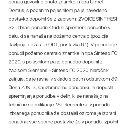
ponuja govorilno enoto znamke in tipa Urmet
Domus, s podanim pojasnilom pa je navedeno
postavko dopolnil še z zapisom: 2VOICE SINTHESI
S2. Izbrani ponudnik tudi ni spremenil ponudbe v
delu, ki se nanaša na požarno centralo (pozicija
Javljanje požara in ODT, postavka 6.1). V ponudbi je
ponudil požarno centralo znamke in tipa Sinteso FC
2020, s pojasnilom pa je ponudbo dopolnil z
zapisom Siemens - Sinteso FC 2020. Naročnik
zatrjuje, da je ravnal v skladu s petim odstavkom 89.
člena ZJN-3, saj izbranemu ponudniku ni dopustil
spreminjanja ponudbe v delih, ki se nanašajo na
tehnične specifikacije. Vsi elementi so v ponudbi
izbranega ponudnika že obstajali oziroma je izbrani
ponudnik vse sporne postavke že v ponudbi izpolnil