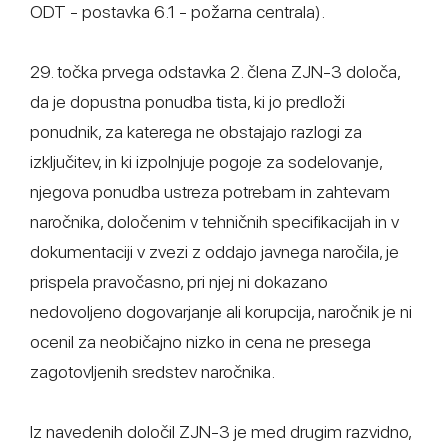
ODT - postavka 6.1 - požarna centrala).
29. točka prvega odstavka 2. člena ZJN-3 določa,
da je dopustna ponudba tista, ki jo predloži
ponudnik, za katerega ne obstajajo razlogi za
izključitev, in ki izpolnjuje pogoje za sodelovanje,
njegova ponudba ustreza potrebam in zahtevam
naročnika, določenim v tehničnih specifikacijah in v
dokumentaciji v zvezi z oddajo javnega naročila, je
prispela pravočasno, pri njej ni dokazano
nedovoljeno dogovarjanje ali korupcija, naročnik je ni
ocenil za neobičajno nizko in cena ne presega
zagotovljenih sredstev naročnika.
Iz navedenih določil ZJN-3 je med drugim razvidno,